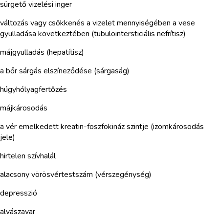
sürgető vizelési inger
változás vagy csökkenés a vizelet mennyiségében a vese
gyulladása következtében (tubulointersticiális nefrítisz)
májgyulladás (hepatítisz)
a bőr sárgás elszíneződése (sárgaság)
húgyhólyagfertőzés
májkárosodás
a vér emelkedett kreatin-foszfokináz szintje (izomkárosodás
jele)
hirtelen szívhalál
alacsony vörösvértestszám (vérszegénység)
depresszió
alvászavar