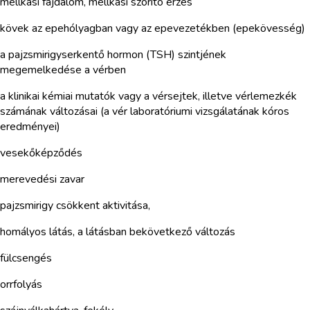
mellkasi fájdalom, mellkasi szorító érzés
kövek az epehólyagban vagy az epevezetékben (epekövesség)
a pajzsmirigyserkentő hormon (TSH) szintjének
megemelkedése a vérben
a klinikai kémiai mutatók vagy a vérsejtek, illetve vérlemezkék
számának változásai (a vér laboratóriumi vizsgálatának kóros
eredményei)
vesekőképződés
merevedési zavar
pajzsmirigy csökkent aktivitása,
homályos látás, a látásban bekövetkező változás
fülcsengés
orrfolyás