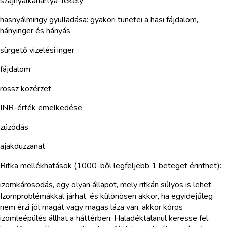
szájnyálkahártya-fekély
hasnyálmirigy gyulladása: gyakori tünetei a hasi fájdalom,
hányinger és hányás
sürgető vizelési inger
fájdalom
rossz közérzet
INR-érték emelkedése
zúzódás
ajakduzzanat
Ritka mellékhatások (1000-ből legfeljebb 1 beteget érinthet):
izomkárosodás, egy olyan állapot, mely ritkán súlyos is lehet.
Izomproblémákkal járhat, és különösen akkor, ha egyidejűleg
nem érzi jól magát vagy magas láza van, akkor kóros
izomleépülés állhat a háttérben. Haladéktalanul keresse fel