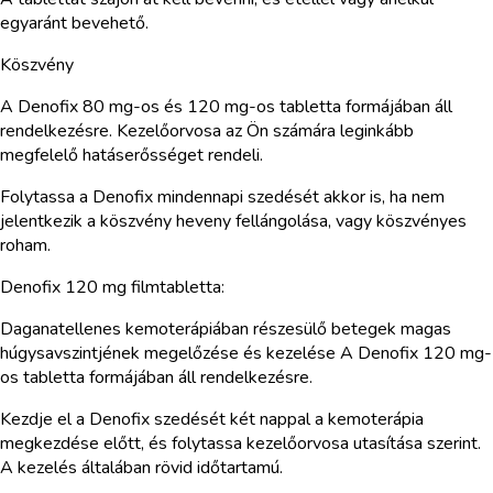
egyaránt bevehető.
Köszvény
A Denofix 80 mg-os és 120 mg-os tabletta formájában áll
rendelkezésre. Kezelőorvosa az Ön számára leginkább
megfelelő hatáserősséget rendeli.
Folytassa a Denofix mindennapi szedését akkor is, ha nem
jelentkezik a köszvény heveny fellángolása, vagy köszvényes
roham.
Denofix 120 mg filmtabletta:
Daganatellenes kemoterápiában részesülő betegek magas
húgysavszintjének megelőzése és kezelése A Denofix 120 mg-
os tabletta formájában áll rendelkezésre.
Kezdje el a Denofix szedését két nappal a kemoterápia
megkezdése előtt, és folytassa kezelőorvosa utasítása szerint.
A kezelés általában rövid időtartamú.