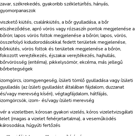
zavar, székrekedés, gyakoribb székletürítés, hányás,
gyomorpanaszok
viszkető kiütés, csalánkiütés, a bőr gyulladása, a bőr
elszíneződése, apró vörös vagy rózsaszín pontok megjelenése a
bőrön; lapos vörös foltok megjelenése a bőrön; lapos, vörös,
összefolyó kidudorodásokkal fedett területek megjelenése,
bőrkiütés, vörös foltok és területek megjelenése a bőrön,
fokozott verejtékezés, éjszakai verejtékezés, hajhullás,
bőrvörösség (eritéma), pikkelysömör, ekcéma, más jellegű
bőrbetegségek
izomgörcs, izomgyengeség, ízületi tömlő gyulladása vagy ízületi
gyulladás (az ízületi gyulladást általában fájdalom, duzzanat
és/vagy merevség kíséri), végtagfájdalom, hátfájás,
izomgörcsök, izom- és/vagy ízületi merevség
vér a vizeletben, kórosan gyakori vizelés, kóros vizeletvizsgálati
lelet (magas a vizelet fehérjetartalma), a veseműködés
károsodása, húgyúti fertőzés