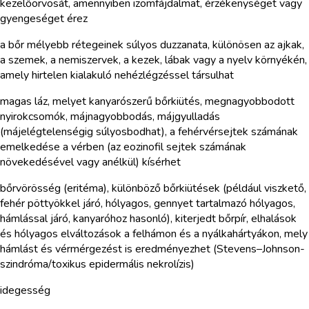
kezelőorvosát, amennyiben izomfájdalmat, érzékenységet vagy
gyengeséget érez
a bőr mélyebb rétegeinek súlyos duzzanata, különösen az ajkak,
a szemek, a nemiszervek, a kezek, lábak vagy a nyelv környékén,
amely hirtelen kialakuló nehézlégzéssel társulhat
magas láz, melyet kanyarószerű bőrkiütés, megnagyobbodott
nyirokcsomók, májnagyobbodás, májgyulladás
(májelégtelenségig súlyosbodhat), a fehérvérsejtek számának
emelkedése a vérben (az eozinofil sejtek számának
növekedésével vagy anélkül) kísérhet
bőrvörösség (eritéma), különböző bőrkiütések (például viszkető,
fehér pöttyökkel járó, hólyagos, gennyet tartalmazó hólyagos,
hámlással járó, kanyaróhoz hasonló), kiterjedt bőrpír, elhalások
és hólyagos elváltozások a felhámon és a nyálkahártyákon, mely
hámlást és vérmérgezést is eredményezhet (Stevens–Johnson-
szindróma/toxikus epidermális nekrolízis)
idegesség