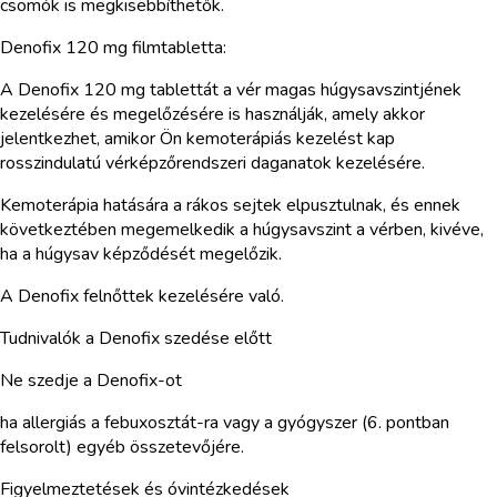
csomók is megkisebbíthetők.
Denofix 120 mg filmtabletta:
A Denofix 120 mg tablettát a vér magas húgysavszintjének
kezelésére és megelőzésére is használják, amely akkor
jelentkezhet, amikor Ön kemoterápiás kezelést kap
rosszindulatú vérképzőrendszeri daganatok kezelésére.
Kemoterápia hatására a rákos sejtek elpusztulnak, és ennek
következtében megemelkedik a húgysavszint a vérben, kivéve,
ha a húgysav képződését megelőzik.
A Denofix felnőttek kezelésére való.
Tudnivalók a Denofix szedése előtt
Ne szedje a Denofix-ot
ha allergiás a febuxosztát-ra vagy a gyógyszer (6. pontban
felsorolt) egyéb összetevőjére.
Figyelmeztetések és óvintézkedések