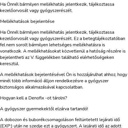
Ha Önnél bármilyen mellékhatás jelentkezik, tájékoztassa
kezelőorvosát vagy gyógyszerészét.
Mellékhatások bejelentése
Ha Önnél bármilyen mellékhatás jelentkezik, tájékoztassa
kezelőorvosát vagy gyógyszerészét. Ez a betegtájékoztatóban
fel nem sorolt bármilyen lehetséges mellékhatásra is
vonatkozik. A mellékhatásokat közvetlenül a hatóság részére is
bejelentheti az V. függelékben található elérhetőségeken
keresztül.
A mellékhatások bejelentésével Ön is hozzájárulhat ahhoz, hogy
minél több információ álljon rendelkezésre a gyógyszer
biztonságos alkalmazásával kapcsolatban.
Hogyan kell a Denofix -ot tárolni?
A gyógyszer gyermekektől elzárva tartandó!
A dobozon és buborékcsomagoláson feltüntetett lejárati idő
(EXP:) után ne szedje ezt a gyógyszert. A lejárati idő az adott