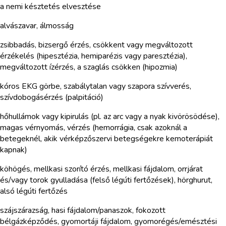
a nemi késztetés elvesztése
alvászavar, álmosság
zsibbadás, bizsergő érzés, csökkent vagy megváltozott
érzékelés (hipesztézia, hemiparézis vagy paresztézia),
megváltozott ízérzés, a szaglás csökken (hipozmia)
kóros EKG görbe, szabálytalan vagy szapora szívverés,
szívdobogásérzés (palpitáció)
hőhullámok vagy kipirulás (pl. az arc vagy a nyak kivörösödése),
magas vérnyomás, vérzés (hemorrágia, csak azoknál a
betegeknél, akik vérképzőszervi betegségekre kemoterápiát
kapnak)
köhögés, mellkasi szorító érzés, mellkasi fájdalom, orrjárat
és/vagy torok gyulladása (felső légúti fertőzések), hörghurut,
alsó légúti fertőzés
szájszárazság, hasi fájdalom/panaszok, fokozott
bélgázképződés, gyomortáji fájdalom, gyomorégés/emésztési