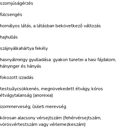
szomjúságérzés
fülcsengés
homályos látás, a látásban bekövetkező változás
hajhullás
szájnyálkahártya fekély
hasnyálmirigy gyulladása: gyakori tünetei a hasi fájdalom,
hányinger és hányás
fokozott izzadás
testsúlycsökkenés, megnövekedett étvágy, kóros
étvágytalanság (anorexia)
izommerveség, ízületi merevség
kórosan alacsony vérsejtszám (fehérvérsejtszám,
vörösvértestszám vagy vérlemezkeszám)