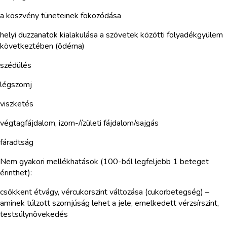
a köszvény tüneteinek fokozódása
helyi duzzanatok kialakulása a szövetek közötti folyadékgyülem
következtében (ödéma)
szédülés
légszomj
viszketés
végtagfájdalom, izom-/ízületi fájdalom/sajgás
fáradtság
Nem gyakori mellékhatások (100-ból legfeljebb 1 beteget
érinthet):
csökkent étvágy, vércukorszint változása (cukorbetegség) –
aminek túlzott szomjúság lehet a jele, emelkedett vérzsírszint,
testsúlynövekedés