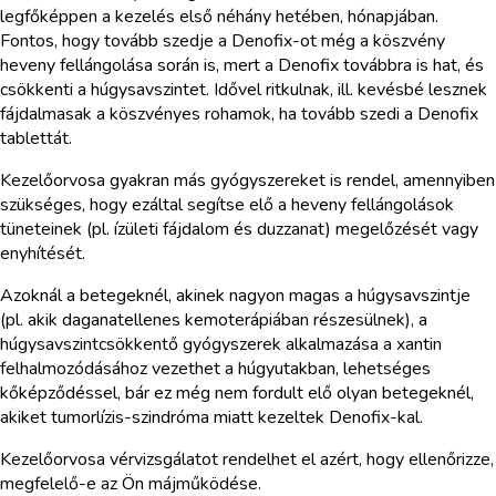
legfőképpen a kezelés első néhány hetében, hónapjában.
Fontos, hogy tovább szedje a Denofix-ot még a köszvény
heveny fellángolása során is, mert a Denofix továbbra is hat, és
csökkenti a húgysavszintet. Idővel ritkulnak, ill. kevésbé lesznek
fájdalmasak a köszvényes rohamok, ha tovább szedi a Denofix
tablettát.
Kezelőorvosa gyakran más gyógyszereket is rendel, amennyiben
szükséges, hogy ezáltal segítse elő a heveny fellángolások
tüneteinek (pl. ízületi fájdalom és duzzanat) megelőzését vagy
enyhítését.
Azoknál a betegeknél, akinek nagyon magas a húgysavszintje
(pl. akik daganatellenes kemoterápiában részesülnek), a
húgysavszintcsökkentő gyógyszerek alkalmazása a xantin
felhalmozódásához vezethet a húgyutakban, lehetséges
kőképződéssel, bár ez még nem fordult elő olyan betegeknél,
akiket tumorlízis-szindróma miatt kezeltek Denofix-kal.
Kezelőorvosa vérvizsgálatot rendelhet el azért, hogy ellenőrizze,
megfelelő-e az Ön májműködése.