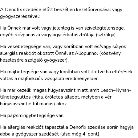
A Denofix szedése előtt beszéljen kezelőorvosával vagy
gyógyszerészével:
Ha Önnek már volt vagy jelenleg is van szívelégtelensége,
egyéb szívpanasza vagy agyi érkatasztrófája (sztrókja).
Ha vesebetegsége van, vagy korábban volt és/vagy súlyos
allergiás reakciót okozott Önnél az Allopurinol (köszvény
kezelésére szolgáló gyógyszer).
Ha májbetegsége van vagy korábban volt, illetve ha eltérések
voltak a májfunkciós vizsgálati eredményeiben.
Ha már kezelik magas húgysavszint miatt, amit Lesch–Nyhan-
tünetegyüttes (ritka, öröletes állapot, melyben a vér
húgysavszintje túl magas) okoz.
Ha pajzsmirigybetegsége van.
Ha allergiás reakciót tapasztal a Denofix szedése során hagyja
abba a gyógyszer szedését (lásd még 4. pont).