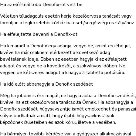
Ha az előírtnál több Denofix-ot vett be
Véletlen túladagolás esetén kérje kezelőorvosa tanácsát vagy
forduljon a legközelebbi kórház baleseti/sürgősségi osztályához.
Ha elfelejtette bevenni a Denofix-ot
Ha kimaradt a Denofix egy adagja, vegye be, amint eszébe jut,
kivéve ha már csaknem elérkezett a következő adag
bevételének ideje. Ebben az esetben hagyja ki az elfelejtett
adagot és vegye be a következőt, a szokványos időben. Ne
vegyen be kétszeres adagot a kihagyott tabletta pótlására.
Ha idő előtt abbahagyja a Denofix szedését
Még ha jobban is érzi magát, ne hagyja abba a Denofix szedését,
kivéve, ha ezt kezelőorvosa tanácsolta Önnek. Ha abbahagyja a
Denofix szedését, húgysavszintje ismét emelkedhet és panaszai
súlyosbodhatnak amiatt, hogy újabb húgysavkristályok
képződnek ízületeiben és azok körül, illetve a veséiben.
Ha bármilyen további kérdése van a gyógyszer alkalmazásával