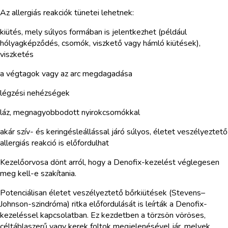
Az allergiás reakciók tünetei lehetnek:
kiütés, mely súlyos formában is jelentkezhet (például
hólyagképződés, csomók, viszkető vagy hámló kiütések),
viszketés
a végtagok vagy az arc megdagadása
légzési nehézségek
láz, megnagyobbodott nyirokcsomókkal
akár szív- és keringésleállással járó súlyos, életet veszélyeztető
allergiás reakció is előfordulhat
Kezelőorvosa dönt arról, hogy a Denofix-kezelést véglegesen
meg kell-e szakítania.
Potenciálisan életet veszélyeztető bőrkiütések (Stevens–
Johnson-szindróma) ritka előfordulását is leírták a Denofix-
kezeléssel kapcsolatban. Ez kezdetben a törzsön vöröses,
céltáblaszerű vagy kerek foltok megjelenésével jár, melyek