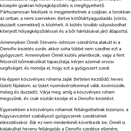
közepén gyakran hólyagképződés is megfigyelhető.
Párhuzamosan fekélyek is megjelenhetnek a szájban, a torokban
az orrban, a nemi szerveken, illetve kötőhártyagyulladás (vörös,
duzzadt szemekkel) is kísérheti. A kiütés tovább súlyosbodhat
kiterjedt hólyagképződéssel és a bőr hámlásával járó állapottá.
Amennyiben Önnél Stevens–Johnson-szindróma alakult ki a
Denofix-kezelés során, akkor soha többé nem szedhei ezt a
gyógyszert. Amennyiben Önnél kiütés jelentkezik, vagy a fent
felsorolt bőrreakciókat tapasztalja, kérjen azonnal orvosi
segítséget, és mondja el, hogy ezt a gyógyszert szedi.
Ha éppen köszvényes rohama zajlik (hirtelen kezdődő, heves
ízületi fájdalom, az ízület nyomásérzékennyé válik, kivörösödik,
meleg és duzzadt). Várja meg, amíg a köszvényes roham
megszűnik, és csak ezután kezdje el a Denofix-kezelést.
Egyesekben a köszvényes rohamok fellángolhatnak bizonyos, a
húgysavszintet szabályozó gyógyszerek szedésének
elkezdésekor. Bár ez nem mindenkinél következik be, Önnél is
kialakulhat heveny fellángolás a Denofix szedése ellenére,