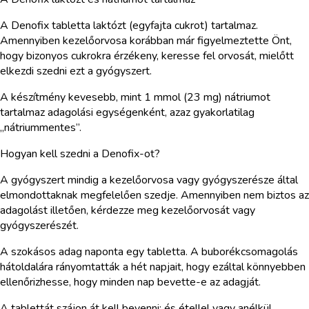
A Denofix tabletta laktózt (egyfajta cukrot) tartalmaz.
Amennyiben kezelőorvosa korábban már figyelmeztette Önt,
hogy bizonyos cukrokra érzékeny, keresse fel orvosát, mielőtt
elkezdi szedni ezt a gyógyszert.
A készítmény kevesebb, mint 1 mmol (23 mg) nátriumot
tartalmaz adagolási egységenként, azaz gyakorlatilag
„nátriummentes”.
Hogyan kell szedni a Denofix-ot?
A gyógyszert mindig a kezelőorvosa vagy gyógyszerésze által
elmondottaknak megfelelően szedje. Amennyiben nem biztos az
adagolást illetően, kérdezze meg kezelőorvosát vagy
gyógyszerészét.
A szokásos adag naponta egy tabletta. A buborékcsomagolás
hátoldalára rányomtatták a hét napjait, hogy ezáltal könnyebben
ellenőrizhesse, hogy minden nap bevette-e az adagját.
A tablettát szájon át kell bevenni; és étellel vagy anélkül