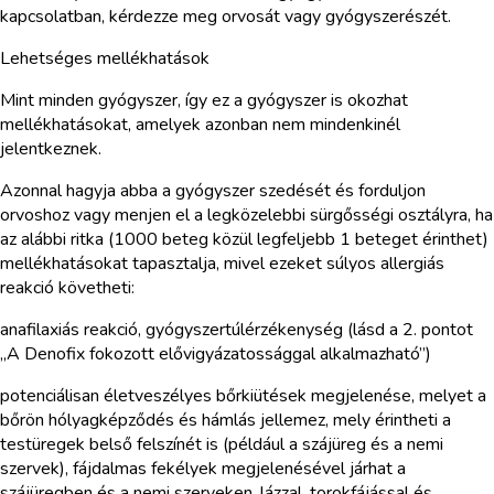
kapcsolatban, kérdezze meg orvosát vagy gyógyszerészét.
Lehetséges mellékhatások
Mint minden gyógyszer, így ez a gyógyszer is okozhat
mellékhatásokat, amelyek azonban nem mindenkinél
jelentkeznek.
Azonnal hagyja abba a gyógyszer szedését és forduljon
orvoshoz vagy menjen el a legközelebbi sürgősségi osztályra, ha
az alábbi ritka (1000 beteg közül legfeljebb 1 beteget érinthet)
mellékhatásokat tapasztalja, mivel ezeket súlyos allergiás
reakció követheti:
anafilaxiás reakció, gyógyszertúlérzékenység (lásd a 2. pontot
„A Denofix fokozott elővigyázatossággal alkalmazható”)
potenciálisan életveszélyes bőrkiütések megjelenése, melyet a
bőrön hólyagképződés és hámlás jellemez, mely érintheti a
testüregek belső felszínét is (például a szájüreg és a nemi
szervek), fájdalmas fekélyek megjelenésével járhat a
szájüregben és a nemi szerveken, lázzal, torokfájással és