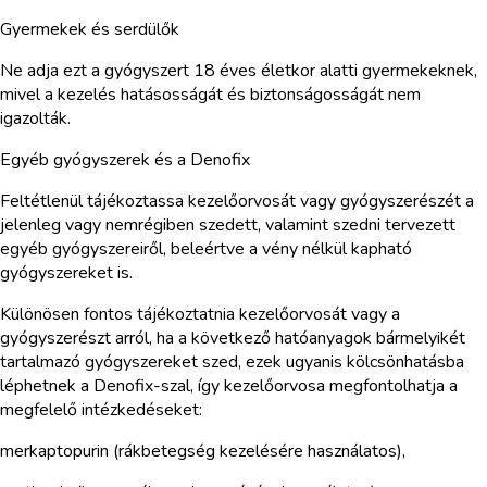
Gyermekek és serdülők
Ne adja ezt a gyógyszert 18 éves életkor alatti gyermekeknek,
mivel a kezelés hatásosságát és biztonságosságát nem
igazolták.
Egyéb gyógyszerek és a Denofix
Feltétlenül tájékoztassa kezelőorvosát vagy gyógyszerészét a
jelenleg vagy nemrégiben szedett, valamint szedni tervezett
egyéb gyógyszereiről, beleértve a vény nélkül kapható
gyógyszereket is.
Különösen fontos tájékoztatnia kezelőorvosát vagy a
gyógyszerészt arról, ha a következő hatóanyagok bármelyikét
tartalmazó gyógyszereket szed, ezek ugyanis kölcsönhatásba
léphetnek a Denofix-szal, így kezelőorvosa megfontolhatja a
megfelelő intézkedéseket:
merkaptopurin (rákbetegség kezelésére használatos),