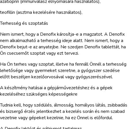
azatioprin (immunválasz elnyomására használatos),
teofillin (asztma kezelésére használatos),
Terhesség és szoptatás
Nem ismert, hogy a Denofix károsítja-e a magzatot. A Denofix
nem alkalmazható a terhesség ideje alatt. Nem ismert, hogy a
Denofix bejut-e az anyatejbe. Ne szedjen Denofix tablettát, ha
Ön csecsemőt szoptat vagy ezt tervezi.
Ha Ön terhes vagy szoptat, illetve ha fennáll Önnél a terhesség
lehetősége vagy gyermeket szeretne, a gyógyszer szedése
előtt beszéljen kezelőorvosával vagy gyógyszerészével.
A készítmény hatásai a gépjárművezetéshez és a gépek
kezeléséhez szükséges képességekre
Tudnia kell, hogy szédülés, álmosság, homályos látás, zsibbadás
és bizsergő érzés jelentkezhet a kezelés során és nem szabad
vezetnie vagy gépeket kezelnie, ha ez Önnel is előfordul.
A Denofix laktózt és nátriumot tartalmaz