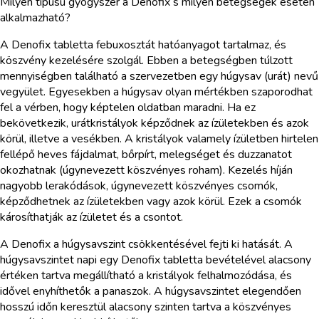
Milyen típusú gyógyszer a Denofix s milyen betegségek esetén
alkalmazható?
A Denofix tabletta febuxosztát hatóanyagot tartalmaz, és
köszvény kezelésére szolgál. Ebben a betegségben túlzott
mennyiségben található a szervezetben egy húgysav (urát) nevű
vegyület. Egyesekben a húgysav olyan mértékben szaporodhat
fel a vérben, hogy képtelen oldatban maradni. Ha ez
bekövetkezik, urátkristályok képződnek az ízületekben és azok
körül, illetve a vesékben. A kristályok valamely ízületben hirtelen
fellépő heves fájdalmat, bőrpírt, melegséget és duzzanatot
okozhatnak (úgynevezett köszvényes roham). Kezelés híján
nagyobb lerakódások, úgynevezett köszvényes csomók,
képződhetnek az ízületekben vagy azok körül. Ezek a csomók
károsíthatják az ízületet és a csontot.
A Denofix a húgysavszint csökkentésével fejti ki hatását. A
húgysavszintet napi egy Denofix tabletta bevételével alacsony
értéken tartva megállítható a kristályok felhalmozódása, és
idővel enyhíthetők a panaszok. A húgysavszintet elegendően
hosszú időn keresztül alacsony szinten tartva a köszvényes