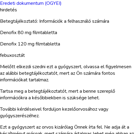
Eredeti dokumentum (OGYEI)
hirdetés
Betegtájékoztató: Információk a felhasználó számára
Denofix 80 mg filmtabletta
Denofix 120 mg filmtabletta
febuxosztát
Mielőtt elkezdi szedni ezt a gyógyszert, olvassa el figyelmesen
az alábbi betegtájékoztatót, mert az Ön számára fontos
információkat tartalmaz.
Tartsa meg a betegtájékoztatót, mert a benne szereplő
információkra a későbbiekben is szüksége lehet.
További kérdéseivel forduljon kezelőorvosához vagy
gyógyszerészéhez.
Ezt a gyógyszert az orvos kizárólag Önnek írta fel. Ne adja át a
készítményt másnak, mert számára ártalmas lehet még abban az