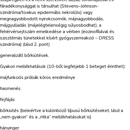
fáradékonysággal is társulhat (Stevens–Johnson-
szindróma/toxikus epidermális nekrolízis) vagy
megnagyobbodott nyirokcsomók, májnagyobbodás,
májgyulladás (májelégtelenségig súlyosbodhat), a
fehérvérsejtszám emelkedése a vérben (eozinofíliával és
szisztémás tünetekkel kísért gyógyszerreakció – DRESS
szindróma) (lásd 2. pont)
generalizált bőrkiütések.
Gyakori mellékhatások (10-ből legfeljebb 1 beteget érinthet):
májfunkciós próbák kóros eredménye
hasmenés
fejfájás
bőrkiütés (beleértve a különböző típusú bőrkiütéseket, lásd a
„nem gyakori” és a „ritka” mellékhatásokat is)
hányinger