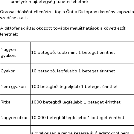
amelyek májbetegség tünetei lehetnek.
Orvosa időnként ellenőrizni fogja Önt a Diclopram kemény kapszula
szedése alatt.
A diklofenák által okozott további mellékhatások a következők
lehetnek
:
Nagyon
10 betegből több mint 1 beteget érinthet
gyakori:
Gyakori:
10 betegből legfeljebb 1 beteget érinthet
Nem gyakori:
100 betegből legfeljebb 1 beteget érinthet
Ritka:
1000 betegből legfeljebb 1 beteget érinthet
Nagyon ritka:
10 000 betegből legfeljebb 1 beteget érinthet
a gyakoriság a rendelkezésre álló adatokból nem