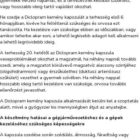
gyermeke vérzési hajlamát, és a tervezettnél későbbi születést,
vagy hosszabb ideig tartó vajúdást okozhat.
Ne szedje a Diclopram kemény kapszulát a terhesség első 6
hónapjában, kivéve ha feltétlenül szükséges és orvosa ezt
tanácsolta. Ha kezelésre van szüksége ebben az időszakban, vagy
amikor teherbe akar esni, a lehető legkisebb adagot kell alkalmazni
a lehető legrövidebb ideig.
A terhesség 20. hetétől az Diclopram kemény kapszula
veseproblémákat okozhat a magzatnál, ha néhány napnál tovább
szedi, amely a magzatot körülvevő magzatvíz alacsony szintjéhez
(oligohidramnion) vagy érszűkülethez (duktusz arteriózusz
szűkület) vezethet a gyermek szívében. Ha néhány nappal
hosszabb ideig tartó kezelésre van szüksége, orvosa további
ellenőrzést javasolhat.
A Diclopram kemény kapszula alkalmazását kerülni kel a szoptatás
alatt, mivel a gyógyszer kis mennyiségben átjut az anyatejbe.
A készítmény hatásai a gépjárművezetéshez és a gépek
kezeléséhez szükséges képességekre
A kapszula szedése során szédülés, álmosság, fáradtság vagy