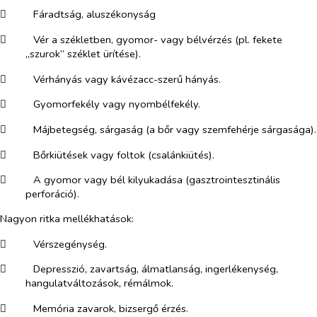
​
Fáradtság, aluszékonyság
​
Vér a székletben, gyomor- vagy bélvérzés (pl. fekete
„szurok” széklet ürítése).
​
Vérhányás vagy kávézacc-szerű hányás.
​
Gyomorfekély vagy nyombélfekély.
​
Májbetegség, sárgaság (a bőr vagy szemfehérje sárgasága).
​
Bőrkiütések vagy foltok (csalánkiütés).
​
A gyomor vagy bél kilyukadása (gasztrointesztinális
perforáció).
Nagyon ritka mellékhatások:
​
Vérszegénység.
​
Depresszió, zavartság, álmatlanság, ingerlékenység,
hangulatváltozások, rémálmok.
​
Memória zavarok, bizsergő érzés.