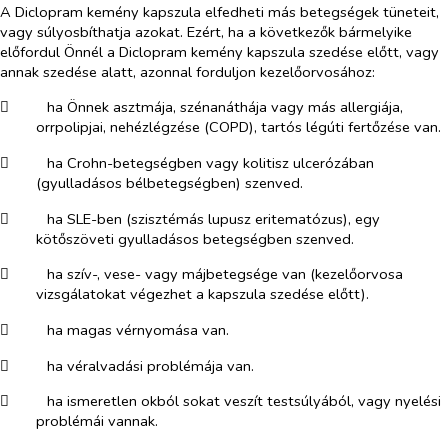
A Diclopram kemény kapszula elfedheti más betegségek tüneteit,
vagy súlyosbíthatja azokat. Ezért, ha a következők bármelyike
előfordul Önnél a
Diclopram kemény kapszula
szedése előtt, vagy
annak szedése alatt, azonnal forduljon kezelőorvosához:
​
ha Önnek asztmája, szénanáthája vagy más allergiája,
orrpolipjai, nehézlégzése (COPD), tartós légúti fertőzése van.
​
ha Crohn-betegségben vagy kolitisz ulcerózában
(gyulladásos bélbetegségben) szenved.
​
ha SLE-ben (szisztémás lupusz eritematózus), egy
kötőszöveti gyulladásos betegségben szenved.
​
ha szív-, vese- vagy májbetegsége van (kezelőorvosa
vizsgálatokat végezhet a kapszula szedése előtt).
​
ha magas vérnyomása van.
​
ha véralvadási problémája van.
​
ha ismeretlen okból sokat veszít testsúlyából, vagy nyelési
problémái vannak.