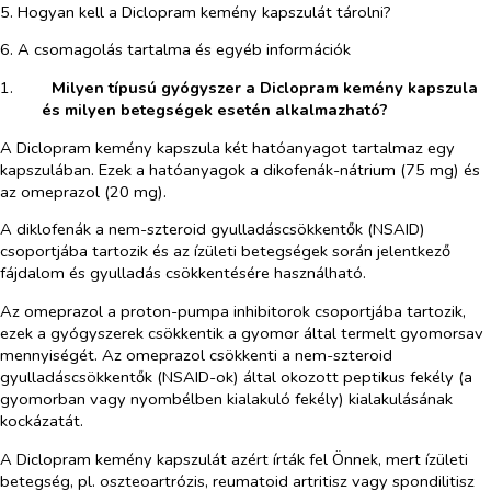
5. Hogyan kell a Diclopram kemény kapszulát tárolni?
6. A csomagolás tartalma és egyéb információk
1.​
Milyen típusú gyógyszer a Diclopram kemény kapszula
és milyen betegségek esetén alkalmazható?
A Diclopram kemény kapszula két hatóanyagot tartalmaz egy
kapszulában. Ezek a hatóanyagok a dikofenák-nátrium (75 mg) és
az omeprazol (20 mg).
A diklofenák a nem-szteroid gyulladáscsökkentők (NSAID)
csoportjába tartozik és az ízületi betegségek során jelentkező
fájdalom és gyulladás csökkentésére használható.
Az omeprazol a proton-pumpa inhibitorok csoportjába tartozik,
ezek a gyógyszerek csökkentik a gyomor által termelt gyomorsav
mennyiségét. Az omeprazol csökkenti a nem-szteroid
gyulladáscsökkentők (NSAID-ok) által okozott peptikus fekély (a
gyomorban vagy nyombélben kialakuló fekély) kialakulásának
kockázatát.
A Diclopram kemény kapszulát azért írták fel Önnek, mert ízületi
betegség, pl. oszteoartrózis, reumatoid artritisz vagy spondilitisz