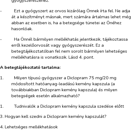
gyógyszerészéhez.
-​
Ezt a gyógyszert az orvos kizárólag Önnek írta fel. Ne adja
át a készítményt másnak, mert számára ártalmas lehet még
abban az esetben is, ha a betegsége tünetei az Önéhez
hasonlóak.
-​
Ha Önnél bármilyen mellékhatás jelentkezik, tájékoztassa
erről kezelőorvosát vagy gyógyszerészét. Ez a
betegtájékoztatóban fel nem sorolt bármilyen lehetséges
mellékhatásra is vonatkozik. Lásd 4. pont.
A betegtájékoztató tartalma:
1.​
Milyen típusú gyógyszer a Diclopram 75 mg/20 mg
módosított hatóanyag-leadású kemény kapszula (a
továbbiakban Diclopram kemény kapszula) és milyen
betegségek esetén alkalmazható?
1.​
Tudnivalók a Diclopram kemény kapszula szedése előtt
3. Hogyan kell szedni a Diclopram kemény kapszulát?
4. Lehetséges mellékhatások