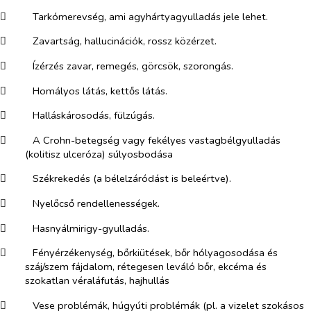
​
Tarkómerevség, ami agyhártyagyulladás jele lehet.
​
Zavartság, hallucinációk, rossz közérzet.
​
Ízérzés zavar, remegés, görcsök, szorongás.
​
Homályos látás, kettős látás.
​
Halláskárosodás, fülzúgás.
​
A Crohn-betegség vagy fekélyes vastagbélgyulladás
(kolitisz ulceróza) súlyosbodása
​
Székrekedés (a bélelzáródást is beleértve).
​
Nyelőcső rendellenességek.
​
Hasnyálmirigy-gyulladás.
​
Fényérzékenység, bőrkiütések, bőr hólyagosodása és
száj/szem fájdalom, rétegesen leváló bőr, ekcéma és
szokatlan véraláfutás, hajhullás
​
Vese problémák, húgyúti problémák (pl. a vizelet szokásos