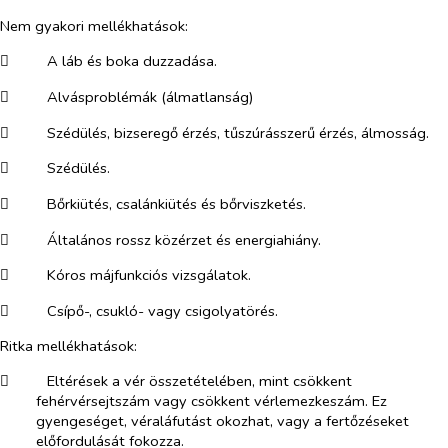
Nem gyakori mellékhatások:
​
A láb és boka duzzadása.
​
Alvásproblémák (álmatlanság)
​
Szédülés, bizseregő érzés, tűszúrásszerű érzés, álmosság.
​
Szédülés.
​
Bőrkiütés, csalánkiütés és bőrviszketés.
​
Általános rossz közérzet és energiahiány.
​
Kóros májfunkciós vizsgálatok.
​
Csípő-, csukló- vagy csigolyatörés.
Ritka mellékhatások:
​
Eltérések a vér összetételében, mint csökkent
fehérvérsejtszám vagy csökkent vérlemezkeszám. Ez
gyengeséget, véraláfutást okozhat, vagy a fertőzéseket
előfordulását fokozza.