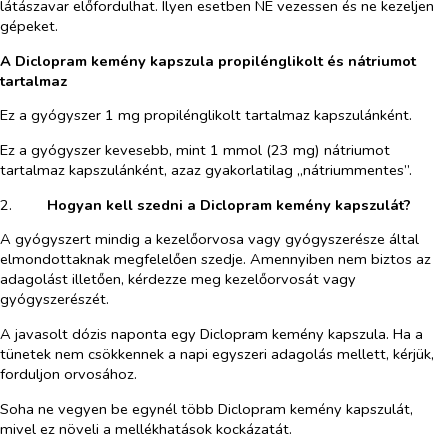
látászavar előfordulhat. Ilyen esetben NE vezessen és ne kezeljen
gépeket.
A Diclopram kemény kapszula propilénglikolt és nátriumot
tartalmaz
Ez a gyógyszer 1 mg propilénglikolt tartalmaz kapszulánként.
Ez a gyógyszer kevesebb, mint 1 mmol (23 mg) nátriumot
tartalmaz kapszulánként, azaz gyakorlatilag „nátriummentes”.
2.​
Hogyan kell szedni a Diclopram kemény kapszulát?
A gyógyszert mindig a kezelőorvosa vagy gyógyszerésze által
elmondottaknak megfelelően szedje. Amennyiben nem biztos az
adagolást illetően, kérdezze meg kezelőorvosát vagy
gyógyszerészét.
A javasolt dózis naponta egy Diclopram kemény kapszula. Ha a
tünetek nem csökkennek a napi egyszeri adagolás mellett, kérjük,
forduljon orvosához.
Soha ne vegyen be egynél több Diclopram kemény kapszulát,
mivel ez növeli a mellékhatások kockázatát.