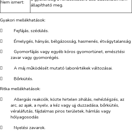
Nem ismert:
állapítható meg.
Gyakori mellékhatások:
​
Fejfájás, szédülés.
​
Émelygés, hányás, bélgázosság, hasmenés, étvágytalanság
​
Gyomorfájás vagy egyéb kóros gyomortünet, emésztési
zavar vagy gyomorégés.
​
A máj működését mutató laborértékek változásai.
​
Bőrkiütés.
Ritka mellékhatások:
​
Allergiás reakciók, közte hirtelen zihálás, nehézlégzés, az
arc, az ajak, a nyelv, a kéz vagy ujj duzzadása, bőrkiütés,
véraláfutás, fájdalmas piros területek, hámlás vagy
hólyagosodás
​
Nyelési zavarok.