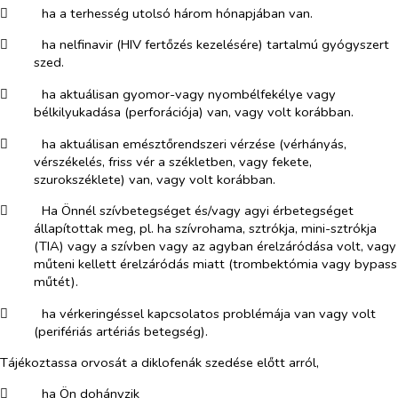
​
ha a terhesség utolsó három hónapjában van.
​
ha nelfinavir (HIV fertőzés kezelésére) tartalmú gyógyszert
szed.
​
ha aktuálisan gyomor-vagy nyombélfekélye vagy
bélkilyukadása (perforációja) van, vagy volt korábban.
​
ha aktuálisan emésztőrendszeri vérzése (vérhányás,
vérszékelés, friss vér a székletben, vagy fekete,
szurokszéklete) van, vagy volt korábban.
​
Ha Önnél szívbetegséget és/vagy agyi érbetegséget
állapítottak meg, pl. ha szívrohama, sztrókja, mini-sztrókja
(TIA) vagy a szívben vagy az agyban érelzáródása volt, vagy
műteni kellett érelzáródás miatt (trombektómia vagy bypass
műtét).
​
ha vérkeringéssel kapcsolatos problémája van vagy volt
(perifériás artériás betegség).
Tájékoztassa orvosát a diklofenák szedése előtt arról,
​
ha Ön dohányzik