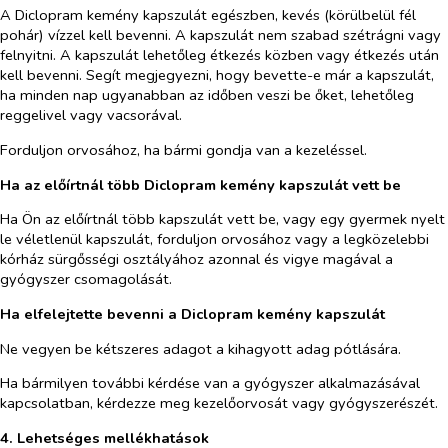
A Diclopram kemény kapszulát egészben, kevés (körülbelül fél
pohár) vízzel kell bevenni. A kapszulát nem szabad szétrágni vagy
felnyitni. A kapszulát lehetőleg étkezés közben vagy étkezés után
kell bevenni. Segít megjegyezni, hogy bevette-e már a kapszulát,
ha minden nap ugyanabban az időben veszi be őket, lehetőleg
reggelivel vagy vacsorával.
Forduljon orvosához, ha bármi gondja van a kezeléssel.
Ha az előírtnál több Diclopram kemény kapszulát vett be
Ha Ön az előírtnál több kapszulát vett be, vagy egy gyermek nyelt
le véletlenül kapszulát, forduljon orvosához vagy a legközelebbi
kórház sürgősségi osztályához azonnal és vigye magával a
gyógyszer csomagolását.
Ha elfelejtette bevenni a Diclopram kemény kapszulát
Ne vegyen be kétszeres adagot a kihagyott adag pótlására.
Ha bármilyen további kérdése van a gyógyszer alkalmazásával
kapcsolatban, kérdezze meg kezelőorvosát vagy gyógyszerészét.
4. Lehetséges mellékhatások