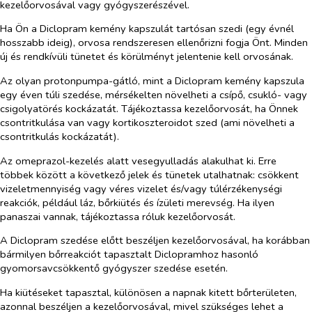
kezelőorvosával vagy gyógyszerészével.
Ha Ön a Diclopram kemény kapszulát tartósan szedi (egy évnél
hosszabb ideig), orvosa rendszeresen ellenőrizni fogja Önt. Minden
új és rendkívüli tünetet és körülményt jelentenie kell orvosának.
Az olyan protonpumpa-gátló, mint a Diclopram kemény kapszula
egy éven túli szedése, mérsékelten növelheti a csípő, csukló- vagy
csigolyatörés kockázatát. Tájékoztassa kezelőorvosát, ha Önnek
csontritkulása van vagy kortikoszteroidot szed (ami növelheti a
csontritkulás kockázatát).
Az omeprazol-kezelés alatt vesegyulladás alakulhat ki. Erre
többek között a következő jelek és tünetek utalhatnak: csökkent
vizeletmennyiség vagy véres vizelet és/vagy túlérzékenységi
reakciók, például láz, bőrkiütés és ízületi merevség. Ha ilyen
panaszai vannak, tájékoztassa róluk kezelőorvosát.
A Diclopram szedése előtt beszéljen kezelőorvosával, ha korábban
bármilyen bőrreakciót tapasztalt Diclopramhoz hasonló
gyomorsavcsökkentő gyógyszer szedése esetén.
Ha kiütéseket tapasztal, különösen a napnak kitett bőrterületen,
azonnal beszéljen a kezelőorvosával, mivel szükséges lehet a