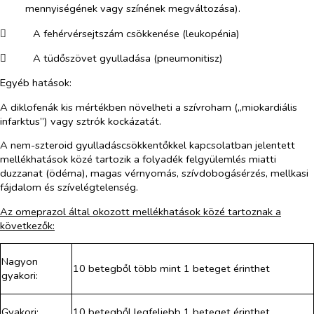
mennyiségének vagy színének megváltozása).
​
A fehérvérsejtszám csökkenése (leukopénia)
​
A tüdőszövet gyulladása (pneumonitisz)
Egyéb hatások:
A diklofenák kis mértékben növelheti a szívroham („miokardiális
infarktus”) vagy sztrók kockázatát.
A nem-szteroid gyulladáscsökkentőkkel kapcsolatban jelentett
mellékhatások közé tartozik a folyadék felgyülemlés miatti
duzzanat (ödéma), magas vérnyomás, szívdobogásérzés, mellkasi
fájdalom és szívelégtelenség.
Az omeprazol által okozott mellékhatások közé tartoznak a
következők:
Nagyon
10 betegből több mint 1 beteget érinthet
gyakori:
Gyakori:
10 betegből legfeljebb 1 beteget érinthet