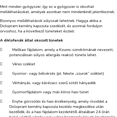
Mint minden gyógyszer, így ez a gyógyszer is okozhat
mellékhatásokat, amelyek azonban nem mindenkinél jelentkeznek.
Bizonyos mellékhatások súlyosak lehetnek. Hagyja abba a
Diclopram kemény kapszula szedését, és azonnal forduljon
orvoshoz, ha a következő tüneteket észleli:
A diklofenák által okozott tünetek
​
Mellkasi fájdalom, amely a Kounis-szindrómának nevezett,
potenciálisan súlyos allergiás reakció tünete lehet.
​
Véres széklet
​
Gyomor- vagy bélvérzés (pl. fekete „szurok” széklet)
​
Vérhányás, vagy kávézacc szerű sötét hányadék
​
Gyomorfájdalom vagy más kóros hasi tünet
​
Enyhe görcsölés és hasi érzékenység, amely röviddel a
Diclopram kemény kapszula kezelés megkezdése után
kezdődik, és a hasi fájdalom kezdetétől általában 24 órán
belül végbél vérzés vagy véres hasmenés követi (gyakoriság