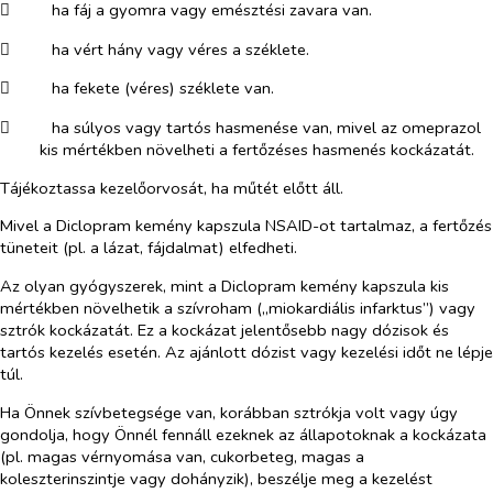
​
ha fáj a gyomra vagy emésztési zavara van.
​
ha vért hány vagy véres a széklete.
​
ha fekete (véres) széklete van.
​
ha súlyos vagy tartós hasmenése van, mivel az omeprazol
kis mértékben növelheti a fertőzéses hasmenés kockázatát.
Tájékoztassa kezelőorvosát, ha műtét előtt áll.
Mivel a Diclopram kemény kapszula NSAID-ot tartalmaz, a fertőzés
tüneteit (pl. a lázat, fájdalmat) elfedheti.
Az olyan gyógyszerek, mint a Diclopram kemény kapszula kis
mértékben növelhetik a szívroham („miokardiális infarktus”) vagy
sztrók kockázatát. Ez a kockázat jelentősebb nagy dózisok és
tartós kezelés esetén. Az ajánlott dózist vagy kezelési időt ne lépje
túl.
Ha Önnek szívbetegsége van, korábban sztrókja volt vagy úgy
gondolja, hogy Önnél fennáll ezeknek az állapotoknak a kockázata
(pl. magas vérnyomása van, cukorbeteg, magas a
koleszterinszintje vagy dohányzik), beszélje meg a kezelést