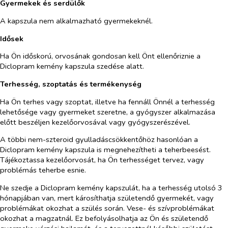
Gyermekek és serdülők
A kapszula nem alkalmazható gyermekeknél.
Idősek
Ha Ön időskorú, orvosának gondosan kell Önt ellenőriznie a
Diclopram kemény kapszula szedése alatt.
Terhesség, szoptatás és termékenység
Ha Ön terhes vagy szoptat, illetve ha fennáll Önnél a terhesség
lehetősége vagy gyermeket szeretne, a gyógyszer alkalmazása
előtt beszéljen kezelőorvosával vagy gyógyszerészével.
A többi nem-szteroid gyulladáscsökkentőhöz hasonlóan a
Diclopram kemény kapszula is megnehezítheti a teherbeesést.
Tájékoztassa kezelőorvosát, ha Ön terhességet tervez, vagy
problémás teherbe esnie.
Ne szedje a Diclopram kemény kapszulát, ha a terhesség utolsó 3
hónapjában van, mert károsíthatja születendő gyermekét, vagy
problémákat okozhat a szülés során. Vese- és szívproblémákat
okozhat a magzatnál. Ez befolyásolhatja az Ön és születendő