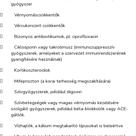
gyógyszer
​
Vérnyomáscsökkentők
​
Vércukorszint csökkentők
​
Bizonyos antibiotikumok, pl. ciprofloxacin
​
Ciklosporin vagy takrolimusz (immunszuppresszív
gyógyszerek, amelyeket a szervezet immunrendszerének
gyengítésére használnak)
​
Kortikoszteroidok
​
Mifepriszton (a korai terhesség megszakítására)
​
Szívgyógyszerek, például digoxin
​
Szívbetegségek vagy magas vérnyomás kezelésére
szolgáló gyógyszerek, például béta-blokkolók vagy ACE-
gátlók.
​
Vízhajtók, a kálium megtakarító típusokat is beleértve