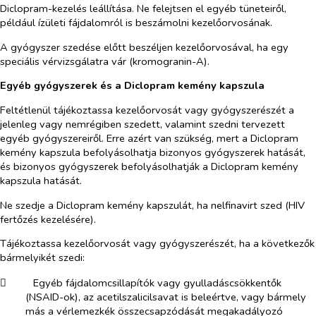
Diclopram-kezelés leállítása. Ne felejtsen el egyéb tüneteiről,
például ízületi fájdalomról is beszámolni kezelőorvosának.
A gyógyszer szedése előtt beszéljen kezelőorvosával, ha egy
speciális vérvizsgálatra vár (kromogranin-A).
Egyéb gyógyszerek és a Diclopram kemény kapszula
Feltétlenül tájékoztassa kezelőorvosát vagy gyógyszerészét a
jelenleg vagy nemrégiben szedett, valamint szedni tervezett
egyéb gyógyszereiről. Erre azért van szükség, mert a Diclopram
kemény kapszula befolyásolhatja bizonyos gyógyszerek hatását,
és bizonyos gyógyszerek befolyásolhatják a Diclopram kemény
kapszula hatását.
Ne szedje a Diclopram kemény kapszulát, ha nelfinavirt szed (HIV
fertőzés kezelésére).
Tájékoztassa kezelőorvosát vagy gyógyszerészét, ha a következők
bármelyikét szedi:
​
Egyéb fájdalomcsillapítók vagy gyulladáscsökkentők
(NSAID-ok), az acetilszalicilsavat is beleértve, vagy bármely
más a vérlemezkék összecsapzódását megakadályozó