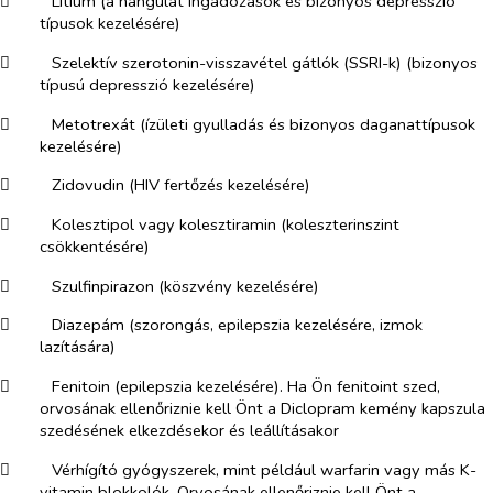
​
Lítium (a hangulat ingadozások és bizonyos depresszió
típusok kezelésére)
​
Szelektív szerotonin-visszavétel gátlók (SSRI-k) (bizonyos
típusú depresszió kezelésére)
​
Metotrexát (ízületi gyulladás és bizonyos daganattípusok
kezelésére)
​
Zidovudin (HIV fertőzés kezelésére)
​
Kolesztipol vagy kolesztiramin (koleszterinszint
csökkentésére)
​
Szulfinpirazon (köszvény kezelésére)
​
Diazepám (szorongás, epilepszia kezelésére, izmok
lazítására)
​
Fenitoin (epilepszia kezelésére). Ha Ön fenitoint szed,
orvosának ellenőriznie kell Önt a Diclopram kemény kapszula
szedésének elkezdésekor és leállításakor
​
Vérhígító gyógyszerek, mint például warfarin vagy más K-
vitamin blokkolók. Orvosának ellenőriznie kell Önt a