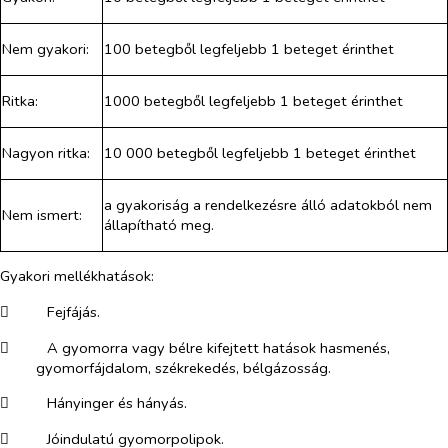
Nem gyakori:
100 betegből legfeljebb 1 beteget érinthet
Ritka:
1000 betegből legfeljebb 1 beteget érinthet
Nagyon ritka:
10 000 betegből legfeljebb 1 beteget érinthet
a gyakoriság a rendelkezésre álló adatokból nem
Nem ismert:
állapítható meg.
Gyakori mellékhatások:
​
Fejfájás.
​
A gyomorra vagy bélre kifejtett hatások hasmenés,
gyomorfájdalom, székrekedés, bélgázosság.
​
Hányinger és hányás.
​
Jóindulatú gyomorpolipok.