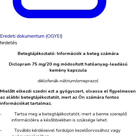
Eredeti dokumentum (OGYEI)
hirdetés
Betegtájékoztató: Információk a beteg számára
Diclopram 75 mg/20 mg módosított hatóanyag-leadású
kemény kapszula
diklofenák-nátrium/omeprazol
Mielőtt elkezdi szedni ezt a gyógyszert, olvassa el figyelmesen
az alábbi betegtájékoztatót, mert az Ön számára fontos
információkat tartalmaz.
-​
Tartsa meg a betegtájékoztatót, mert a benne szereplő
információkra a későbbiekben is szüksége lehet.
-​
További kérdéseivel forduljon kezelőorvosához vagy