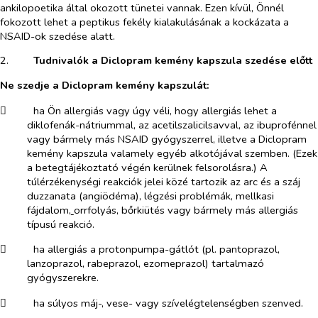
ankilopoetika által okozott tünetei vannak. Ezen kívül, Önnél
fokozott lehet a peptikus fekély kialakulásának a kockázata a
NSAID-ok szedése alatt.
2.​
Tudnivalók a Diclopram kemény kapszula szedése előtt
Ne szedje a Diclopram kemény kapszulát:
​
ha Ön allergiás vagy úgy véli, hogy allergiás lehet a
diklofenák-nátriummal, az acetilszalicilsavval, az ibuprofénnel
vagy bármely más NSAID gyógyszerrel, illetve a Diclopram
kemény kapszula valamely egyéb alkotójával szemben. (Ezek
a betegtájékoztató végén kerülnek felsorolásra.) A
túlérzékenységi reakciók jelei közé tartozik az arc és a száj
duzzanata (angiödéma), légzési problémák, mellkasi
fájdalom,
orrfolyás, bőrkiütés vagy bármely más allergiás
típusú reakció.
​
ha allergiás a protonpumpa-gátlót (pl. pantoprazol,
lanzoprazol, rabeprazol, ezomeprazol) tartalmazó
gyógyszerekre.
​
ha súlyos máj-, vese- vagy szívelégtelenségben szenved.