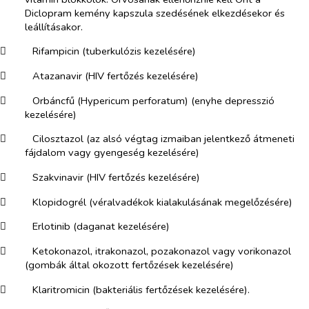
Diclopram kemény kapszula szedésének elkezdésekor és
leállításakor.
​
Rifampicin (tuberkulózis kezelésére)
​
Atazanavir (HIV fertőzés kezelésére)
​
Orbáncfű (
Hypericum perforatum
) (enyhe depresszió
kezelésére)
​
Cilosztazol (az alsó végtag izmaiban jelentkező átmeneti
fájdalom vagy gyengeség kezelésére)
​
Szakvinavir (HIV fertőzés kezelésére)
​
Klopidogrél (véralvadékok kialakulásának megelőzésére)
​
Erlotinib (daganat kezelésére)
​
Ketokonazol, itrakonazol, pozakonazol vagy vorikonazol
(gombák által okozott fertőzések kezelésére)
​
Klaritromicin (bakteriális fertőzések kezelésére).