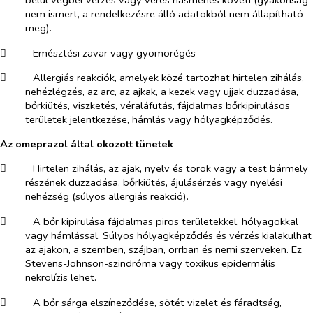
nem ismert, a rendelkezésre álló adatokból nem állapítható
meg).
​
Emésztési zavar vagy gyomorégés
​
Allergiás reakciók, amelyek közé tartozhat hirtelen zihálás,
nehézlégzés, az arc, az ajkak, a kezek vagy ujjak duzzadása,
bőrkiütés, viszketés, véraláfutás, fájdalmas bőrkipirulásos
területek jelentkezése, hámlás vagy hólyagképződés.
Az omeprazol által okozott tünetek
​
Hirtelen zihálás, az ajak, nyelv és torok vagy a test bármely
részének duzzadása, bőrkiütés, ájulásérzés vagy nyelési
nehézség (súlyos allergiás reakció).
​
A bőr kipirulása fájdalmas piros területekkel, hólyagokkal
vagy hámlással. Súlyos hólyagképződés és vérzés kialakulhat
az ajakon, a szemben, szájban, orrban és nemi szerveken. Ez
Stevens-Johnson-szindróma vagy toxikus epidermális
nekrolízis lehet.
​
A bőr sárga elszíneződése, sötét vizelet és fáradtság,