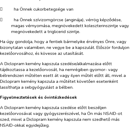
​
ha Önnek cukorbetegsége van
​
ha Önnek szívizomgörcse (anginája), vérrög képződése,
magas vérnyomása, megnövekedett koleszterinszintje vagy
megnövekedett a triglicerid szintje.
Ha úgy gondolja, hogy a fentiek bármelyike érvényes Önre, vagy
bizonytalan valamiben, ne vegye be a kapszulát. Először forduljon
kezelőorvosához, és kövesse az utasítását.
A Diclopram kemény kapszula szedése/alkalmazása előtt
tájékoztassa a kezelőorvosát, ha nemrégiben gyomor- vagy
bélrendszeri műtéten esett át vagy ilyen műtét előtt áll, mivel a
Diclopram kemény kapszula a műtétet követően esetenként
lassíthatja a sebgyógyulást a bélben.
Figyelmeztetések és óvintézkedések
A
Diclopram kemény kapszula
szedése előtt beszéljen
kezelőorvosával vagy gyógyszerészével, ha Ön más NSAID-ot
szed, mivel a Diclopram kemény kapszula nem szedhető más
NSAID-okkal egyidejűleg.