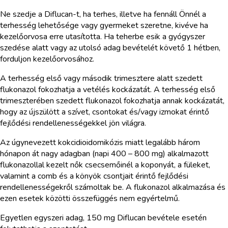
Ne szedje a Diflucan-t, ha terhes, illetve ha fennáll Önnél a
terhesség lehetősége vagy gyermeket szeretne, kivéve ha
kezelőorvosa erre utasította. Ha teherbe esik a gyógyszer
szedése alatt vagy az utolsó adag bevételét követő 1 hétben,
forduljon kezelőorvosához.
A terhesség első vagy második trimesztere alatt szedett
flukonazol fokozhatja a vetélés kockázatát. A terhesség első
trimeszterében szedett flukonazol fokozhatja annak kockázatát,
hogy az újszülött a szívet, csontokat és/vagy izmokat érintő
fejlődési rendellenességekkel jön világra.
Az úgynevezett kokcidioidomikózis miatt legalább három
hónapon át nagy adagban (napi 400 – 800 mg) alkalmazott
flukonazollal kezelt nők csecsemőinél a koponyát, a füleket,
valamint a comb és a könyök csontjait érintő fejlődési
rendellenességekről számoltak be. A flukonazol alkalmazása és
ezen esetek közötti összefüggés nem egyértelmű.
Egyetlen egyszeri adag, 150 mg Diflucan bevétele esetén