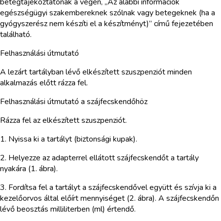
betegtájékoztatónak a végén, „Az alábbi információk
egészségügyi szakembereknek szólnak vagy betegeknek (ha a
gyógyszerész nem készíti el a készítményt)” című fejezetében
található.
Felhasználási útmutató
A lezárt tartályban lévő elkészített szuszpenziót minden
alkalmazás előtt rázza fel.
Felhasználási útmutató a szájfecskendőhöz
Rázza fel az elkészített szuszpenziót.
1. Nyissa ki a tartályt (biztonsági kupak).
2. Helyezze az adapterrel ellátott szájfecskendőt a tartály
nyakára (1. ábra).
3. Fordítsa fel a tartályt a szájfecskendővel együtt és szívja ki a
kezelőorvos által előírt mennyiséget (2. ábra). A szájfecskendőn
lévő beosztás milliliterben (ml) értendő.