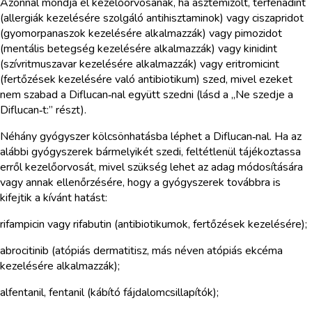
Azonnal mondja el kezelőorvosának, ha asztemizolt, terfenadint
(allergiák kezelésére szolgáló antihisztaminok) vagy ciszapridot
(gyomorpanaszok kezelésére alkalmazzák) vagy pimozidot
(mentális betegség kezelésére alkalmazzák) vagy kinidint
(szívritmuszavar kezelésére alkalmazzák) vagy eritromicint
(fertőzések kezelésére való antibiotikum) szed, mivel ezeket
nem szabad a Diflucan‑nal együtt szedni (lásd a „Ne szedje a
Diflucan‑t:” részt).
Néhány gyógyszer kölcsönhatásba léphet a Diflucan‑nal. Ha az
alábbi gyógyszerek bármelyikét szedi, feltétlenül tájékoztassa
erről kezelőorvosát, mivel szükség lehet az adag módosítására
vagy annak ellenőrzésére, hogy a gyógyszerek továbbra is
kifejtik a kívánt hatást:
rifampicin vagy rifabutin (antibiotikumok, fertőzések kezelésére);
abrocitinib (atópiás dermatitisz, más néven atópiás ekcéma
kezelésére alkalmazzák);
alfentanil, fentanil (kábító fájdalomcsillapítók);