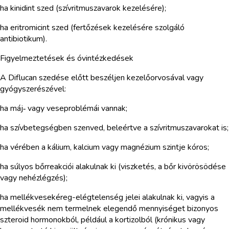
ha kinidint szed (szívritmuszavarok kezelésére);
ha eritromicint szed (fertőzések kezelésére szolgáló
antibiotikum).
Figyelmeztetések és óvintézkedések
A Diflucan szedése előtt beszéljen kezelőorvosával vagy
gyógyszerészével:
ha máj‑ vagy veseproblémái vannak;
ha szívbetegségben szenved, beleértve a szívritmuszavarokat is;
ha vérében a kálium, kalcium vagy magnézium szintje kóros;
ha súlyos bőrreakciói alakulnak ki (viszketés, a bőr kivörösödése
vagy nehézlégzés);
ha mellékvesekéreg-elégtelenség jelei alakulnak ki, vagyis a
mellékvesék nem termelnek elegendő mennyiséget bizonyos
szteroid hormonokból, például a kortizolból (krónikus vagy