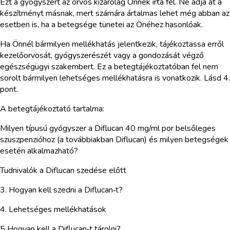
Ezt a gyógyszert az orvos kizárólag Önnek írta fel. Ne adja át a
készítményt másnak, mert számára ártalmas lehet még abban az
esetben is, ha a betegsége tünetei az Önéhez hasonlóak.
Ha Önnél bármilyen mellékhatás jelentkezik, tájékoztassa erről
kezelőorvosát, gyógyszerészét vagy a gondozását végző
egészségügyi szakembert. Ez a betegtájékoztatóban fel nem
sorolt bármilyen lehetséges mellékhatásra is vonatkozik. Lásd 4.
pont.
A betegtájékoztató tartalma:
Milyen típusú gyógyszer a Diflucan 40 mg/ml por belsőleges
szuszpenzióhoz (a továbbiakban Diflucan) és milyen betegségek
esetén alkalmazható?
Tudnivalók a Diflucan szedése előtt
3. Hogyan kell szedni a Diflucan‑t?
4. Lehetséges mellékhatások
5 Hogyan kell a Diflucan‑t tárolni?