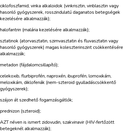
ciklofoszfamid, vinka alkaloidok (vinkrisztin, vinblasztin vagy
hasonló gyógyszerek, rosszindulatú daganatos betegségek
kezelésére alkalmazzák);
halofantrin (malária kezelésére alkalmazzák);
sztatinok (atorvasztatin, szimvasztatin és fluvasztatin vagy
hasonló gyógyszerek) magas koleszterinszint csökkentésére
alkalmazzák;
metadon (fájdalomcsillapító);
celekoxib, flurbiprofén, naproxén, ibuprofén, lornoxikám,
meloxikám, diklofenák (nem-szteroid gyulladáscsökkentő
gyógyszerek);
szájon át szedhető fogamzásgátlók;
prednizon (szteroid);
AZT néven is ismert zidovudin, szakvinavir (HIV‑fertőzött
betegeknél alkalmazzák);