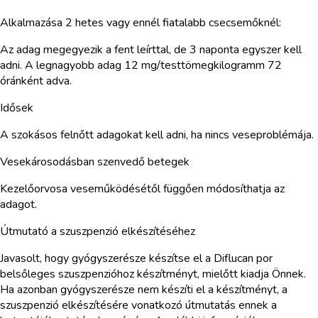
Alkalmazása 2 hetes vagy ennél fiatalabb csecsemőknél:
Az adag megegyezik a fent leírttal, de 3 naponta egyszer kell
adni. A legnagyobb adag 12 mg/testtömegkilogramm 72
óránként adva.
Idősek
A szokásos felnőtt adagokat kell adni, ha nincs veseproblémája.
Vesekárosodásban szenvedő betegek
Kezelőorvosa veseműködésétől függően módosíthatja az
adagot.
Útmutató a szuszpenzió elkészítéséhez
Javasolt, hogy gyógyszerésze készítse el a Diflucan por
belsőleges szuszpenzióhoz készítményt, mielőtt kiadja Önnek.
Ha azonban gyógyszerésze nem készíti el a készítményt, a
szuszpenzió elkészítésére vonatkozó útmutatás ennek a