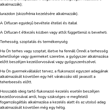
alkalmazzák);
lurazidon (skizofrénia kezelésére alkalmazzák).
A Diflucan egyidejű bevétele étellel és itallal
A Diflucan‑t étkezés közben vagy attól függetlenül is beveheti.
Terhesség, szoptatás és termékenység
Ha Ön terhes vagy szoptat, illetve ha fennáll Önnél a terhesség
lehetősége vagy gyermeket szeretne, a gyógyszer alkalmazása
előtt beszéljen kezelőorvosával vagy gyógyszerészével.
Ha Ön gyermekvállalást tervez, a flukonazol egyszeri adagjának
alkalmazását követően egy hét várakozási idő javasolt a
teherbeesés előtt.
Hosszabb ideig tartó flukonazol-kezelés esetén beszéljen
kezelőorvosával arról, hogy szükséges-e megfelelő
fogamzásgátlás alkalmazása a kezelés alatt és az utolsó adag
alkalmazását követően még egy hétig.