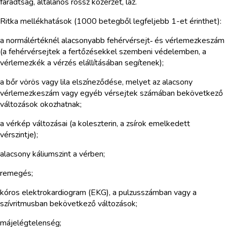
fáradtság, általános rossz közérzet, láz.
Ritka mellékhatások (1000 betegből legfeljebb 1-et érinthet):
a normálértéknél alacsonyabb fehérvérsejt‑ és vérlemezkeszám
(a fehérvérsejtek a fertőzésekkel szembeni védelemben, a
vérlemezkék a vérzés elállításában segítenek);
a bőr vörös vagy lila elszíneződése, melyet az alacsony
vérlemezkeszám vagy egyéb vérsejtek számában bekövetkező
változások okozhatnak;
a vérkép változásai (a koleszterin, a zsírok emelkedett
vérszintje);
alacsony káliumszint a vérben;
remegés;
kóros elektrokardiogram (EKG), a pulzusszámban vagy a
szívritmusban bekövetkező változások;
májelégtelenség;