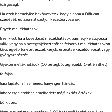
(sárgaság).
Ha ezek bármelyike bekövetkezik, hagyja abba a Diflucan
szedését, és azonnal szóljon kezelőorvosának.
Egyéb mellékhatások:
Ezenkívül, ha a következő mellékhatások bármelyike súlyossá
válik, vagy ha a betegtájékoztatóban felsorolt mellékhatásokon
kívül egyéb tünetet észlel, kérjük, értesítse kezelőorvosát vagy
gyógyszerészét.
Gyakori mellékhatások (10 betegből legfeljebb 1-et érinthet):
fejfájás;
hasi fájdalom, hasmenés, hányinger, hányás;
laborvizsgálatokban emelkedett májfunkciós értékek;
bőrkiütés.
Nem gyakori mellékhatások (100 betegből legfeljebb 1-et