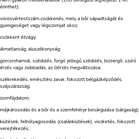
érinthet):
vörösvértestszám‑csökkenés, mely a bőr sápadtságát és
gyengeséget vagy légszomjat okoz;
csökkent étvágy;
álmatlanság, aluszékonyság;
görcsrohamok, szédülés, forgó jellegű szédülés, bizsergő, szúró
érzés vagy zsibbadás, az ízérzés megváltozása;
székrekedés, emésztési zavar, fokozott bélgázképződés,
szájszárazság;
izomfájdalom;
májkárosodás és a bőr és a szemfehérje besárgulása (sárgaság);
kiütések, felhólyagosodás (csalánkiütések), viszketés, fokozott
verejtékezés;