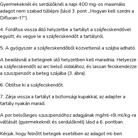
Gyermekeknél és serdülőknél a napi 400 mg-os maximális
adagot nem szabad túllépni (lásd 3. pont „Hogyan kell szedni a
Diflucan-t?”).
4. Fordítsa vissza álló helyzetbe a tartályt a szájfecskendővel
együtt, és vegye le a szájfecskendőt a tartályról.
5. A gyógyszer a szájfecskendőből közvetlenül a szájba adható.
A beadásnál a betegnek ülő helyzetben kell maradnia. Helyezze
a szájfecskendőt az arc belső oldalához, és lassan fecskendezze
a szuszpenziót a beteg szájába (3. ábra).
6. Öblítse ki a szájfecskendőt.
7. Zárja vissza a tartályt a biztonsági kupakkal, az adapter a
tartály nyakán marad.
A por belsőleges szuszpenzióhoz adagjának mg/ml-ről ml/kg-ra
váltását (gyermekeknél és serdülőknél) lásd a 6. pontban.
Kérjük, hogy felnőtt betegek esetében az adagot ml-ben