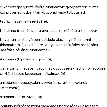
cukorbetegség kezelésére alkalmazott gyógyszerek, mint a
klórpropamid, glibenklamid, glipizid vagy tolbutamid;
teofillin (asztma kezelésére);
tofacitinib (reumás ízületi gyulladás kezelésére alkalmazzák);
tolvaptán, amit a vérben kialakuló alacsony nátriumszint
(hiponatrémia) kezelésére, vagy a veseműködés romlásának
lassítása céljából alkalmaznak;
A‑vitamin (táplálék-kiegészítő);
ivakaftor (önmagában vagy más gyógyszerekkel kombinációban
cisztás fibrózis kezelésére alkalmazzák);
amiodaron (szabálytalan szívverés, szívritmuszavarok
kezelésére);
hidroklorotiazid (vízhajtó);
ibrutinib (vérképzőszervi daganatos betegségek kezelésére