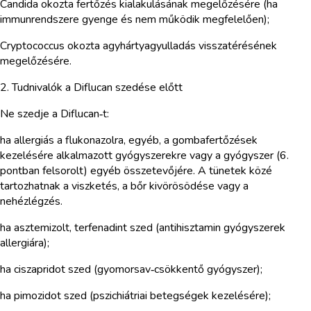
Candida okozta fertőzés kialakulásának megelőzésére (ha
immunrendszere gyenge és nem működik megfelelően);
Cryptococcus okozta agyhártyagyulladás visszatérésének
megelőzésére.
2. Tudnivalók a Diflucan szedése előtt
Ne szedje a Diflucan‑t:
ha allergiás a flukonazolra, egyéb, a gombafertőzések
kezelésére alkalmazott gyógyszerekre vagy a gyógyszer (6.
pontban felsorolt) egyéb összetevőjére. A tünetek közé
tartozhatnak a viszketés, a bőr kivörösödése vagy a
nehézlégzés.
ha asztemizolt, terfenadint szed (antihisztamin gyógyszerek
allergiára);
ha ciszapridot szed (gyomorsav‑csökkentő gyógyszer);
ha pimozidot szed (pszichiátriai betegségek kezelésére);