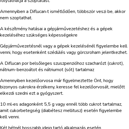
folytathatja a szoptatást.
Amennyiben a Diflucan‑t ismétlődően, többször veszi be, akkor
nem szoptathat.
A készítmény hatásai a gépjárművezetéshez és a gépek
kezeléséhez szükséges képességekre
Gépjárművezetésnél vagy a gépek kezelésénél figyelembe kell
venni, hogy esetenként szédülés vagy görcsroham jelentkezhet.
A Diflucan por belsőleges szuszpenzióhoz szacharózt (cukrot),
nátrium-benzoátot és nátriumot (sót) tartalmaz
Amennyiben kezelőorvosa már figyelmeztette Önt, hogy
bizonyos cukrokra érzékeny, keresse fel kezelőorvosát, mielőtt
elkezdi szedni ezt a gyógyszert.
10 ml‑es adagonként 5,5 g vagy ennél több cukrot tartalmaz,
amit cukorbetegség (diabétesz mellitusz) esetén figyelembe
kell venni.
Két hétnél hosszabb ideig tartó alkalmazás esetén