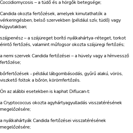
Coccidiomycosis – a tüdő és a hörgők betegsége;
Candida okozta fertőzések, amelyek kimutathatók a
vérkeringésben, belső szervekben (például szív, tüdő) vagy
húgyutakban;
szájpenész – a szájüreget borító nyálkahártya-réteget, torkot
érintő fertőzés, valamint műfogsor okozta szájüregi fertőzés;
a nemi szervek Candida fertőzései – a hüvely vagy a hímvessző
fertőzése;
bőrfertőzések ‑ például lábgombásodás, gyűrű alakú, vörös,
viszkető foltok a bőrön, körömfertőzés.
Ön az alábbi esetekben is kaphat Diflucan‑t:
a Cryptococcus okozta agyhártyagyulladás visszatérésének
megelőzésére;
a nyálkahártyák Candida fertőzései visszatérésének
megelőzésére;