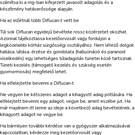
számítsa ki a mg-ban kifejezett javasolt adagolás és a
készítmény hatáserőssége alapján.
Ha az előírtnál több Diflucan‑t vett be
Túl sok Diflucan egyidejű bevétele rossz közérzetet okozhat.
Azonnal tájékoztassa kezelőorvosát vagy forduljon a
legközelebbi kórház sürgősségi osztályához. Nem létező dolgok
hallása, látása, érzése és gondolata (hallucináció és paranoid
viselkedés) egy lehetséges túladagolás tünetei közé tartoznak.
Tüneti kezelés (támogató kezelés és szükség esetén
gyomormosás) megfelelő lehet.
Ha elfelejtette bevenni a Diflucan‑t
Ne vegyen be kétszeres adagot a kihagyott adag pótlására. Ha
elfelejtett bevenni egy adagot, vegye be, amint eszébe jut. Ha
már majdnem itt lenne az ideje a következő adag bevételének, a
kihagyott adagot ne vegye be.
Ha bármilyen további kérdése van a gyógyszer alkalmazásával
kapcsolatban, kérdezze meg kezelőorvosát vagy