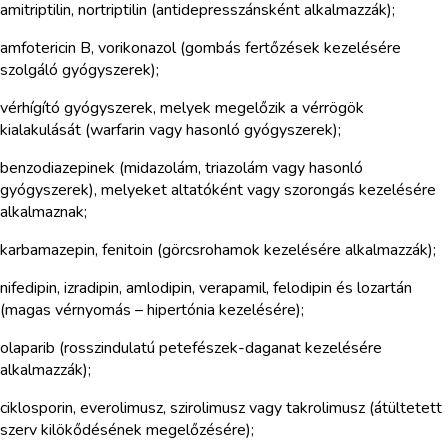
amitriptilin, nortriptilin (antidepresszánsként alkalmazzák);
amfotericin B, vorikonazol (gombás fertőzések kezelésére
szolgáló gyógyszerek);
vérhígító gyógyszerek, melyek megelőzik a vérrögök
kialakulását (warfarin vagy hasonló gyógyszerek);
benzodiazepinek (midazolám, triazolám vagy hasonló
gyógyszerek), melyeket altatóként vagy szorongás kezelésére
alkalmaznak;
karbamazepin, fenitoin (görcsrohamok kezelésére alkalmazzák);
nifedipin, izradipin, amlodipin, verapamil, felodipin és lozartán
(magas vérnyomás – hipertónia kezelésére);
olaparib (rosszindulatú petefészek-daganat kezelésére
alkalmazzák);
ciklosporin, everolimusz, szirolimusz vagy takrolimusz (átültetett
szerv kilökődésének megelőzésére);