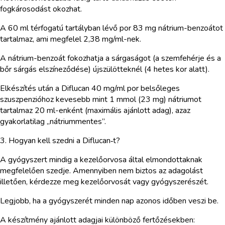
fogkárosodást okozhat.
A 60 ml térfogatú tartályban lévő por 83 mg nátrium-benzoátot
tartalmaz, ami megfelel 2,38 mg/ml-nek.
A nátrium-benzoát fokozhatja a sárgaságot (a szemfehérje és a
bőr sárgás elszíneződése) újszülötteknél (4 hetes kor alatt).
Elkészítés után a Diflucan 40 mg/ml por belsőleges
szuszpenzióhoz kevesebb mint 1 mmol (23 mg) nátriumot
tartalmaz 20 ml-enként (maximális ajánlott adag), azaz
gyakorlatilag „nátriummentes”.
3. Hogyan kell szedni a Diflucan‑t?
A gyógyszert mindig a kezelőorvosa által elmondottaknak
megfelelően szedje. Amennyiben nem biztos az adagolást
illetően, kérdezze meg kezelőorvosát vagy gyógyszerészét.
Legjobb, ha a gyógyszerét minden nap azonos időben veszi be.
A készítmény ajánlott adagjai különböző fertőzésekben: