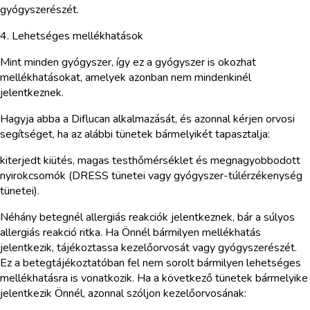
gyógyszerészét.
4. Lehetséges mellékhatások
Mint minden gyógyszer, így ez a gyógyszer is okozhat
mellékhatásokat, amelyek azonban nem mindenkinél
jelentkeznek.
Hagyja abba a Diflucan alkalmazását, és azonnal kérjen orvosi
segítséget, ha az alábbi tünetek bármelyikét tapasztalja:
kiterjedt kiütés, magas testhőmérséklet és megnagyobbodott
nyirokcsomók (DRESS tünetei vagy gyógyszer-túlérzékenység
tünetei).
Néhány betegnél allergiás reakciók jelentkeznek, bár a súlyos
allergiás reakció ritka. Ha Önnél bármilyen mellékhatás
jelentkezik, tájékoztassa kezelőorvosát vagy gyógyszerészét.
Ez a betegtájékoztatóban fel nem sorolt bármilyen lehetséges
mellékhatásra is vonatkozik. Ha a következő tünetek bármelyike
jelentkezik Önnél, azonnal szóljon kezelőorvosának: