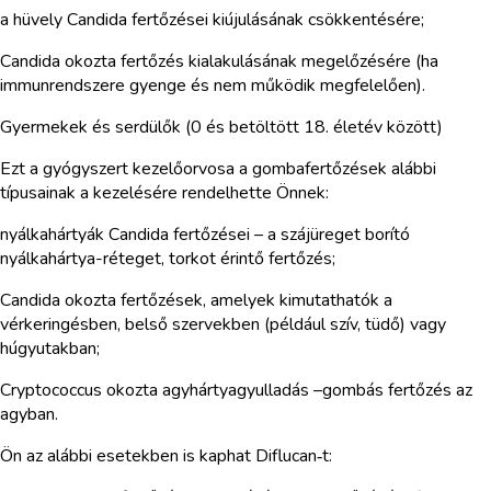
a hüvely Candida fertőzései kiújulásának csökkentésére;
Candida okozta fertőzés kialakulásának megelőzésére (ha
immunrendszere gyenge és nem működik megfelelően).
Gyermekek és serdülők (0 és betöltött 18. életév között)
Ezt a gyógyszert kezelőorvosa a gombafertőzések alábbi
típusainak a kezelésére rendelhette Önnek:
nyálkahártyák Candida fertőzései – a szájüreget borító
nyálkahártya-réteget, torkot érintő fertőzés;
Candida okozta fertőzések, amelyek kimutathatók a
vérkeringésben, belső szervekben (például szív, tüdő) vagy
húgyutakban;
Cryptococcus okozta agyhártyagyulladás –gombás fertőzés az
agyban.
Ön az alábbi esetekben is kaphat Diflucan‑t: