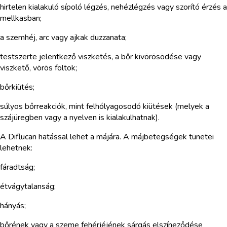
hirtelen kialakuló sípoló légzés, nehézlégzés vagy szorító érzés a
mellkasban;
a szemhéj, arc vagy ajkak duzzanata;
testszerte jelentkező viszketés, a bőr kivörösödése vagy
viszkető, vörös foltok;
bőrkiütés;
súlyos bőrreakciók, mint felhólyagosodó kiütések (melyek a
szájüregben vagy a nyelven is kialakulhatnak).
A Diflucan hatással lehet a májára. A májbetegségek tünetei
lehetnek:
fáradtság;
étvágytalanság;
hányás;
bőrének vagy a szeme fehérjéjének sárgás elszíneződése