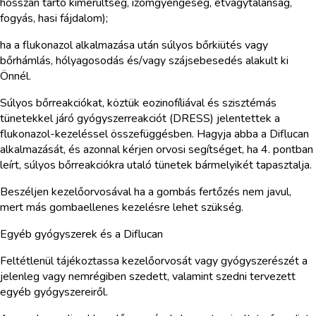
hosszan tartó kimerültség, izomgyengeség, étvágytalanság,
fogyás, hasi fájdalom);
ha a flukonazol alkalmazása után súlyos bőrkiütés vagy
bőrhámlás, hólyagosodás és/vagy szájsebesedés alakult ki
Önnél.
Súlyos bőrreakciókat, köztük eozinofíliával és szisztémás
tünetekkel járó gyógyszerreakciót (DRESS) jelentettek a
flukonazol-kezeléssel összefüggésben. Hagyja abba a Diflucan
alkalmazását, és azonnal kérjen orvosi segítséget, ha 4. pontban
leírt, súlyos bőrreakciókra utaló tünetek bármelyikét tapasztalja.
Beszéljen kezelőorvosával ha a gombás fertőzés nem javul,
mert más gombaellenes kezelésre lehet szükség.
Egyéb gyógyszerek és a Diflucan
Feltétlenül tájékoztassa kezelőorvosát vagy gyógyszerészét a
jelenleg vagy nemrégiben szedett, valamint szedni tervezett
egyéb gyógyszereiről.