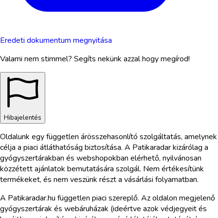
Eredeti dokumentum megnyitása
Valami nem stimmel? Segíts nekünk azzal hogy megírod!
Hibajelentés
Oldalunk egy független árösszehasonlító szolgáltatás, amelynek
célja a piaci átláthatóság biztosítása. A Patikaradar kizárólag a
gyógyszertárakban és webshopokban elérhető, nyilvánosan
közzétett ajánlatok bemutatására szolgál. Nem értékesítünk
termékeket, és nem veszünk részt a vásárlási folyamatban.
A Patikaradar.hu független piaci szereplő. Az oldalon megjelenő
gyógyszertárak és webáruházak (ideértve azok védjegyeit és