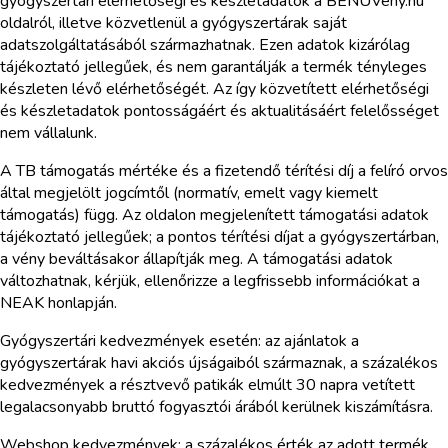
gyógyszertári elérhetőségi és készletadatok a BENUVény.hu
oldalról, illetve közvetlenül a gyógyszertárak saját
adatszolgáltatásából származhatnak. Ezen adatok kizárólag
tájékoztató jellegűek, és nem garantálják a termék tényleges
készleten lévő elérhetőségét. Az így közvetített elérhetőségi
és készletadatok pontosságáért és aktualitásáért felelősséget
nem vállalunk.
A TB támogatás mértéke és a fizetendő térítési díj a felíró orvos
által megjelölt jogcímtől (normatív, emelt vagy kiemelt
támogatás) függ. Az oldalon megjelenített támogatási adatok
tájékoztató jellegűek; a pontos térítési díjat a gyógyszertárban,
a vény beváltásakor állapítják meg. A támogatási adatok
változhatnak, kérjük, ellenőrizze a legfrissebb információkat a
NEAK honlapján.
Gyógyszertári kedvezmények esetén: az ajánlatok a
gyógyszertárak havi akciós újságaiból származnak, a százalékos
kedvezmények a résztvevő patikák elmúlt 30 napra vetített
legalacsonyabb bruttó fogyasztói árából kerülnek kiszámításra.
Webshop kedvezmények: a százalékos érték az adott termék