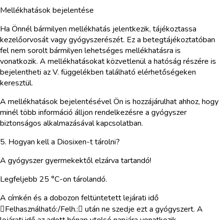
Mellékhatások bejelentése
Ha Önnél bármilyen mellékhatás jelentkezik, tájékoztassa
kezelőorvosát vagy gyógyszerészét. Ez a betegtájékoztatóban
fel nem sorolt bármilyen lehetséges mellékhatásra is
vonatkozik. A mellékhatásokat közvetlenül a hatóság részére is
bejelentheti az V. függelékben található elérhetőségeken
keresztül.
A mellékhatások bejelentésével Ön is hozzájárulhat ahhoz, hogy
minél több információ álljon rendelkezésre a gyógyszer
biztonságos alkalmazásával kapcsolatban.
5. Hogyan kell a Diosixen-t tárolni?
A gyógyszer gyermekektől elzárva tartandó!
Legfeljebb 25 °C-on tárolandó.
A címkén és a dobozon feltüntetett lejárati idő
Felhasználható:/Felh.: után ne szedje ezt a gyógyszert. A
lejárati idő az adott hónap utolsó napjára vonatkozik.