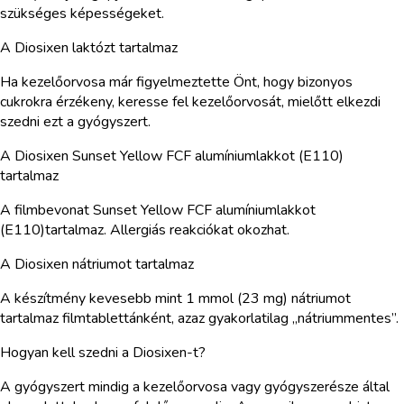
szükséges képességeket.
A Diosixen laktózt tartalmaz
Ha kezelőorvosa már figyelmeztette Önt, hogy bizonyos
cukrokra érzékeny, keresse fel kezelőorvosát, mielőtt elkezdi
szedni ezt a gyógyszert.
A Diosixen Sunset Yellow FCF alumíniumlakkot (E110)
tartalmaz
A filmbevonat Sunset Yellow FCF alumíniumlakkot
(E110)tartalmaz. Allergiás reakciókat okozhat.
A Diosixen nátriumot tartalmaz
A készítmény kevesebb mint 1 mmol (23 mg) nátriumot
tartalmaz filmtablettánként, azaz gyakorlatilag „nátriummentes”.
Hogyan kell szedni a Diosixen-t?
A gyógyszert mindig a kezelőorvosa vagy gyógyszerésze által