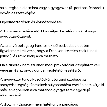
ha allergiás a diozminra vagy a gyógyszer (6. pontban felsorolt)
egyéb összetevőjére.
Figyelmeztetések és óvintézkedések
A Diosixen szedése előtt beszéljen kezelőorvosával vagy
gyógyszerészével.
Az aranyérbetegség tüneteinek súlyosbodása esetén
figyelembe kell venni, hogy a Diosixen-kezelés csak tüneti
jellegű, és rövid ideig alkalmazható.
Ha a tünetek nem szűnnek meg, proktológiai vizsgálatot kell
végezni, és az orvos dönt a megfelelő kezelésről.
A gyógyszer tüneti kezelésként történő szedése az
aranyérbetegség tüneteinek súlyosbodása esetén nem zárja ki
más, a végbélben alkalmazandó gyógyszerek egyidejű
alkalmazását.
A diozmin (Diosixen) nem hatékony a pangásos