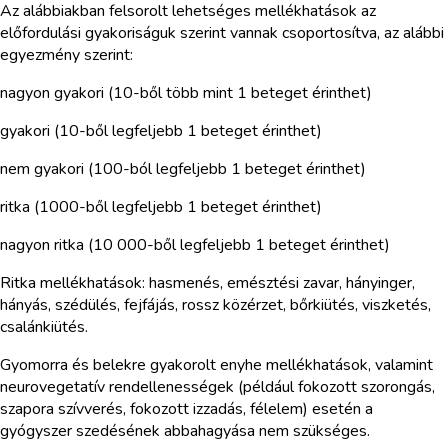
Az alábbiakban felsorolt lehetséges mellékhatások az
előfordulási gyakoriságuk szerint vannak csoportosítva, az alábbi
egyezmény szerint:
nagyon gyakori (10-ből több mint 1 beteget érinthet)
gyakori (10-ből legfeljebb 1 beteget érinthet)
nem gyakori (100-ból legfeljebb 1 beteget érinthet)
ritka (1000-ből legfeljebb 1 beteget érinthet)
nagyon ritka (10 000-ből legfeljebb 1 beteget érinthet)
Ritka mellékhatások: hasmenés, emésztési zavar, hányinger,
hányás, szédülés, fejfájás, rossz közérzet, bőrkiütés, viszketés,
csalánkiütés.
Gyomorra és belekre gyakorolt enyhe mellékhatások, valamint
neurovegetatív rendellenességek (például fokozott szorongás,
szapora szívverés, fokozott izzadás, félelem) esetén a
gyógyszer szedésének abbahagyása nem szükséges.