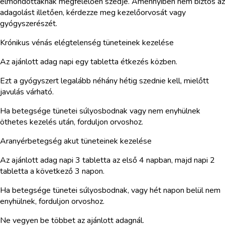
elmondottaknak megfelelően szedje. Amennyiben nem biztos az
adagolást illetően, kérdezze meg kezelőorvosát vagy
gyógyszerészét.
Krónikus vénás elégtelenség tüneteinek kezelése
Az ajánlott adag napi egy tabletta étkezés közben.
Ezt a gyógyszert legalább néhány hétig szednie kell, mielőtt
javulás várható.
Ha betegsége tünetei súlyosbodnak vagy nem enyhülnek
öthetes kezelés után, forduljon orvoshoz.
Aranyérbetegség akut tüneteinek kezelése
Az ajánlott adag napi 3 tabletta az első 4 napban, majd napi 2
tabletta a következő 3 napon.
Ha betegsége tünetei súlyosbodnak, vagy hét napon belül nem
enyhülnek, forduljon orvoshoz.
Ne vegyen be többet az ajánlott adagnál.