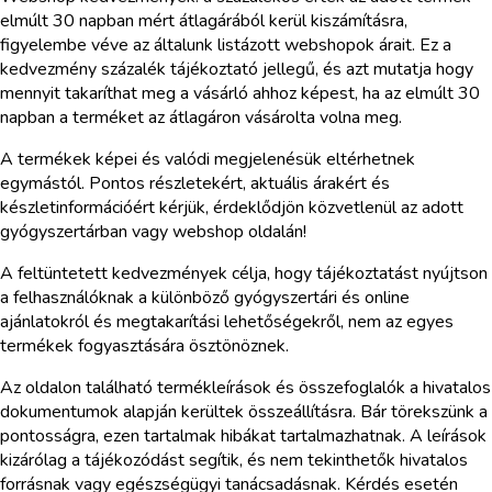
elmúlt 30 napban mért átlagárából kerül kiszámításra,
figyelembe véve az általunk listázott webshopok árait. Ez a
kedvezmény százalék tájékoztató jellegű, és azt mutatja hogy
mennyit takaríthat meg a vásárló ahhoz képest, ha az elmúlt 30
napban a terméket az átlagáron vásárolta volna meg.
A termékek képei és valódi megjelenésük eltérhetnek
egymástól. Pontos részletekért, aktuális árakért és
készletinformációért kérjük, érdeklődjön közvetlenül az adott
gyógyszertárban vagy webshop oldalán!
A feltüntetett kedvezmények célja, hogy tájékoztatást nyújtson
a felhasználóknak a különböző gyógyszertári és online
ajánlatokról és megtakarítási lehetőségekről, nem az egyes
termékek fogyasztására ösztönöznek.
Az oldalon található termékleírások és összefoglalók a hivatalos
dokumentumok alapján kerültek összeállításra. Bár törekszünk a
pontosságra, ezen tartalmak hibákat tartalmazhatnak. A leírások
kizárólag a tájékozódást segítik, és nem tekinthetők hivatalos
forrásnak vagy egészségügyi tanácsadásnak. Kérdés esetén