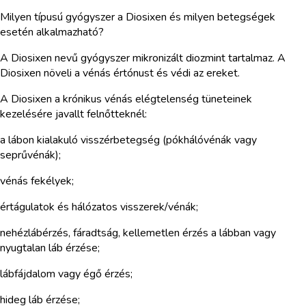
Milyen típusú gyógyszer a Diosixen és milyen betegségek
esetén alkalmazható?
A Diosixen nevű gyógyszer mikronizált diozmint tartalmaz. A
Diosixen növeli a vénás értónust és védi az ereket.
A Diosixen a krónikus vénás elégtelenség tüneteinek
kezelésére javallt felnőtteknél:
a lábon kialakuló visszérbetegség (pókhálóvénák vagy
seprűvénák);
vénás fekélyek;
értágulatok és hálózatos visszerek/vénák;
nehézlábérzés, fáradtság, kellemetlen érzés a lábban vagy
nyugtalan láb érzése;
lábfájdalom vagy égő érzés;
hideg láb érzése;