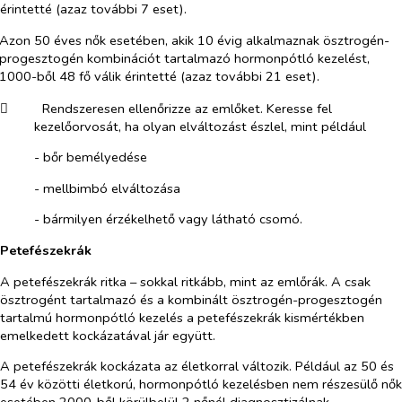
érintetté (azaz további 7 eset).
Azon 50 éves nők esetében, akik 10 évig alkalmaznak ösztrogén-
progesztogén kombinációt tartalmazó hormonpótló kezelést,
1000-ből 48 fő válik érintetté (azaz további 21 eset).
​
Rendszeresen ellenőrizze az emlőket. Keresse fel
kezelőorvosát, ha olyan elváltozást észlel, mint például
-​
bőr bemélyedése
-​
mellbimbó elváltozása
-​
bármilyen érzékelhető vagy látható csomó.
Petefészekrák
A petefészekrák ritka – sokkal ritkább, mint az emlőrák. A csak
ösztrogént tartalmazó és a kombinált ösztrogén-progesztogén
tartalmú hormonpótló kezelés a petefészekrák kismértékben
emelkedett kockázatával jár együtt.
A petefészekrák kockázata az életkorral változik. Például az 50 és
54 év közötti életkorú, hormonpótló kezelésben nem részesülő nők