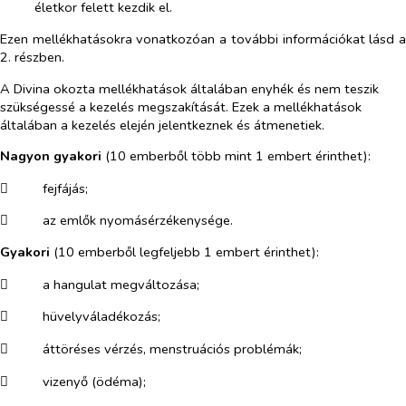
életkor felett kezdik el.
Ezen mellékhatásokra vonatkozóan a további információkat lásd a
2. részben.
A Divina okozta mellékhatások általában enyhék és nem teszik
szükségessé a kezelés megszakítását. Ezek a mellékhatások
általában a kezelés elején jelentkeznek és átmenetiek.
Nagyon gyakori
(10 emberből több mint 1 embert érinthet):
​
fejfájás;
​
az emlők nyomásérzékenysége.
Gyakori
(10 emberből legfeljebb 1 embert érinthet):
​
a hangulat megváltozása;
​
hüvelyváladékozás;
​
áttöréses vérzés, menstruációs problémák;
​
vizenyő (ödéma);