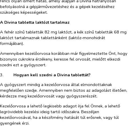
Nincs olyan ismert hatás, amely alapján a Divina hátrányosan
befolyásolná a gépjárművezetéshez és a gépek kezeléséhez
szükséges képességeket.
A Divina tabletta laktózt tartalmaz
A fehér színű tabletták 82 mg laktózt, a kék színű tabletták 68 mg
laktózt tartalmaznak tablettánként (laktóz-monohidrát
formájában).
Amennyiben kezelőorvosa korábban már figyelmeztette Önt, hogy
bizonyos cukrokra érzékeny, keresse fel orvosát, mielőtt elkezdi
szedni ezt a gyógyszert.
3.​
Hogyan kell szedni a Divina tablettát?
A gyógyszert mindig a kezelőorvosa által elmondottaknak
megfelelően szedje. Amennyiben nem biztos az adagolást illetően,
kérdezze meg kezelőorvosát vagy gyógyszerészét.
Kezelőorvosa a lehető legkisebb adagot írja fel Önnek, a lehető
legrövidebb kezelési ideig tartó időszakra. Beszéljen
kezelőorvosával, ha a készítmény hatását túl erősnek, vagy túl
gyengének érzi.