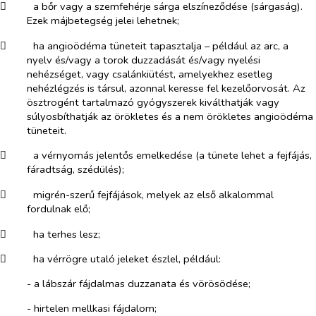
​
a bőr vagy a szemfehérje sárga elszíneződése (sárgaság).
Ezek májbetegség jelei lehetnek;
​
ha angioödéma tüneteit tapasztalja – például az arc, a
nyelv és/vagy a torok duzzadását és/vagy nyelési
nehézséget, vagy csalánkiütést, amelyekhez esetleg
nehézlégzés is társul, azonnal keresse fel kezelőorvosát. Az
ösztrogént tartalmazó gyógyszerek kiválthatják vagy
súlyosbíthatják az örökletes és a nem örökletes angioödéma
tüneteit.
​
a vérnyomás jelentős emelkedése (a tünete lehet a fejfájás,
fáradtság, szédülés);
​
migrén-szerű fejfájások, melyek az első alkalommal
fordulnak elő;
​
ha terhes lesz;
​
ha vérrögre utaló jeleket észlel, például:
- a lábszár fájdalmas duzzanata és vörösödése;
- hirtelen mellkasi fájdalom;