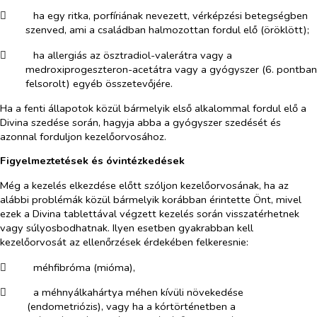
​
ha egy ritka, porfíriának nevezett, vérképzési betegségben
szenved, ami a családban halmozottan fordul elő (öröklött);
​
ha allergiás az ösztradiol-valerátra vagy a
medroxiprogeszteron-acetátra vagy a gyógyszer (6. pontban
felsorolt) egyéb összetevőjére.
Ha a fenti állapotok közül bármelyik első alkalommal fordul elő a
Divina szedése során, hagyja abba a gyógyszer szedését és
azonnal forduljon kezelőorvosához.
Figyelmeztetések és óvintézkedések
Még a kezelés elkezdése előtt szóljon kezelőorvosának, ha az
alábbi problémák közül bármelyik korábban érintette Önt, mivel
ezek a Divina tablettával végzett kezelés során visszatérhetnek
vagy súlyosbodhatnak. Ilyen esetben gyakrabban kell
kezelőorvosát az ellenőrzések érdekében felkeresnie:
​
méhfibróma (mióma),
​
a méhnyálkahártya méhen kívüli növekedése
(endometriózis), vagy ha a kórtörténetben a