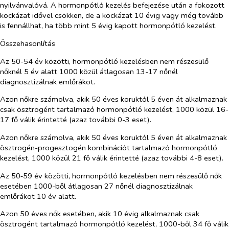
nyilvánvalóvá. A hormonpótló kezelés befejezése után a fokozott
kockázat idővel csökken, de a kockázat 10 évig vagy még tovább
is fennállhat, ha több mint 5 évig kapott hormonpótló kezelést.
Összehasonlítás
Az 50-54 év közötti, hormonpótló kezelésben nem részesülő
nőknél 5 év alatt 1000 közül átlagosan 13-17 nőnél
diagnosztizálnak emlőrákot.
Azon nőkre számolva, akik 50 éves koruktól 5 éven át alkalmaznak
csak ösztrogént tartalmazó hormonpótló kezelést, 1000 közül 16-
17 fő válik érintetté (azaz további 0-3 eset).
Azon nőkre számolva, akik 50 éves koruktól 5 éven át alkalmaznak
ösztrogén-progesztogén kombinációt tartalmazó hormonpótló
kezelést, 1000 közül 21 fő válik érintetté (azaz további 4-8 eset).
Az 50‑59 év közötti, hormonpótló kezelésben nem részesülő nők
esetében 1000-ből átlagosan 27 nőnél diagnosztizálnak
emlőrákot 10 év alatt.
Azon 50 éves nők esetében, akik 10 évig alkalmaznak csak
ösztrogént tartalmazó hormonpótló kezelést, 1000-ből 34 fő válik