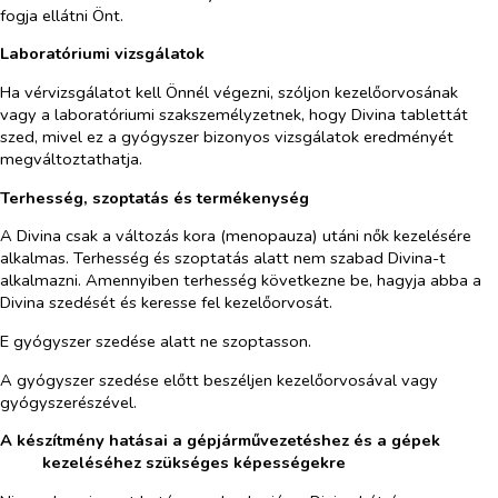
fogja ellátni Önt.
Laboratóriumi vizsgálatok
Ha vérvizsgálatot kell Önnél végezni, szóljon kezelőorvosának
vagy a laboratóriumi szakszemélyzetnek, hogy Divina tablettát
szed, mivel ez a gyógyszer bizonyos vizsgálatok eredményét
megváltoztathatja.
Terhesség, szoptatás és termékenység
A Divina csak a változás kora (menopauza) utáni nők kezelésére
alkalmas. Terhesség és szoptatás alatt nem szabad Divina-t
alkalmazni. Amennyiben terhesség következne be, hagyja abba a
Divina szedését és keresse fel kezelőorvosát.
E gyógyszer szedése alatt ne szoptasson.
A gyógyszer szedése előtt beszéljen kezelőorvosával vagy
gyógyszerészével.
A készítmény hatásai a gépjárművezetéshez és a gépek
kezeléséhez szükséges képességekre