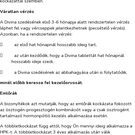
kockázattal szemben.
Váratlan vérzés
A Divina szedésének első 3-6 hónapja alatt rendszertelen vérzés
léphet fel vagy vércseppek jelentkezhetnek (pecsételő vérzés).
Azonban, ha a rendszertelen vérzés:
​
az első hat hónapnál hosszabb ideig tart,
​
az után kezdődik, hogy a Divina tablettát hat hónapnál
hosszabb ideje szedi,
​
a Divina szedésének az abbahagyása után is folytatódik,
minél előbb keresse fel kezelőorvosát.
Emlőrák
A bizonyítékok azt mutatják, hogy az emlőrák kockázata fokozott
az ösztogén-progesztogén kombinációt vagy a csak ösztrogént
tartalmazó hormonpótló kezelés alkalmazása esetén.
A többletkockázat függ attól, hogy Ön mennyi ideig alkalmazza a
HPK-t. A többletkockázat 3 éves alkalmazás után válik