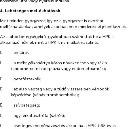
hosszabb útra vagy nyaralni indulna.
4. Lehetséges mellékhatások
Mint minden gyógyszer, így ez a gyógyszer is okozhat
mellékhatásokat, amelyek azonban nem mindenkinél jelentkeznek.
Az alábbi betegségekről gyakrabban számoltak be a HPK-t
alkalmazó nőknél, mint a HPK-t nem alkalmazóknál:
​
emlőrák;
​
a méhnyálkahártya kóros növekedése vagy rákja
(endometrium hiperplázia vagy endometriumrák);
​
petefészekrák;
​
az alsó végtag vagy a tüdő visszereiben vérrögök
képződése (vénás tromboembólia);
​
szívbetegség;
​
agyi érkatasztrófa (sztrók);
​
esetleges memóriavesztés akkor, ha a HPK-t 65 éves