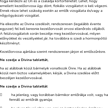
fogja kérdezni az Ön és a családja kórtörténetét. Lehet, hogy
emellett kezelőorvosa úgy dönt, fizikális vizsgálatot is kell végezni.
Ennek része lehet szükség esetén az emlők vizsgálata és/vagy a
nőgyógyászati vizsgálat.
Ha elkezdte az Divina szedését, rendszeresen (legalább évente
egyszer) fel kell keresnie kezelőorvosát orvosi ellenőrzés céljából.
A felülvizsgálatok során beszélje meg kezelőorvosával, milyen
előnyökkel és veszélyekkel jár, ha továbbra is szedi a hormonpótló
készítményt.
Kezelőorvosa ajánlása szerint rendszeresen járjon el emlőszűrésre.
Ne szedje a Divina tablettát,
ha az alábbiak közül bármelyik vonatkozik Önre. Ha az alábbiak
közül nem biztos valamelyikben, kérjük, a Divina szedése előtt
beszéljen kezelőorvosával.
Ne szedje a Divina tablettát
​
ha jelenleg, vagy korábban bármikor emlőrákja volt, vagy ha
fennáll az emlőrák gyanúja;