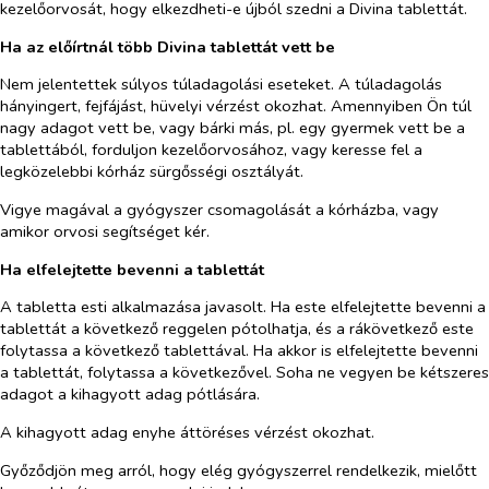
kezelőorvosát, hogy elkezdheti-e újból szedni a Divina tablettát.
Ha az előírtnál több Divina tablettát vett be
Nem jelentettek súlyos túladagolási eseteket. A túladagolás
hányingert, fejfájást, hüvelyi vérzést okozhat. Amennyiben Ön túl
nagy adagot vett be, vagy bárki más, pl. egy gyermek vett be a
tablettából, forduljon kezelőorvosához, vagy keresse fel a
legközelebbi kórház sürgősségi osztályát.
Vigye magával a gyógyszer csomagolását a kórházba, vagy
amikor orvosi segítséget kér.
Ha elfelejtette bevenni a tablettát
A tabletta esti alkalmazása javasolt. Ha este elfelejtette bevenni a
tablettát a következő reggelen pótolhatja, és a rákövetkező este
folytassa a következő tablettával. Ha akkor is elfelejtette bevenni
a tablettát, folytassa a következővel. Soha ne vegyen be kétszeres
adagot a kihagyott adag pótlására.
A kihagyott adag enyhe áttöréses vérzést okozhat.
Győződjön meg arról, hogy elég gyógyszerrel rendelkezik, mielőtt