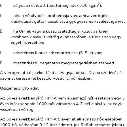
2
​
súlyosan elhízott (testtömegindex >30 kg/m
);
​
olyan véralvadási problémája van, ami a vérrögök
kialakulását gátló hosszú távú gyógyszeres kezelést igényel;
​
ha Önnek vagy a közeli családtagjai közül bárkinek
korábban kialakult vérrög a lábszárában, a tüdejében vagy
egyéb szervében;
​
szisztémás lupusz eritematózusza (SLE-je) van;
​
rosszindulatú daganatos megbetegedésben szenved.
A vérrögre utaló jeleket lásd a „Hagyja abba a Divina szedését és
azonnal keresse fel kezelőorvosát” című részben.
Összehasonlító adat
Az 50-es éveikben járó, HPK-t nem alkalmazó nők esetében egy 5
éves időszak során 1000-ből várhatóan 4-7-nél alakul ki az egyik
visszérben vérrög.
Az 50-es éveikben járó, HPK-t 5 éven át alkalmazó nők esetében
1000-ből várhatóan 9-12 lesz érintett (ez 5 többletesetet jelent).