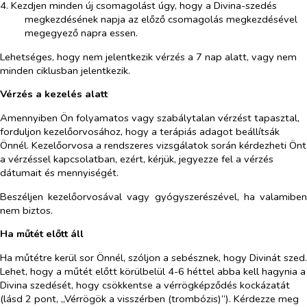
4. Kezdjen minden új csomagolást úgy, hogy a Divina-szedés
megkezdésének napja az előző csomagolás megkezdésével
megegyező napra essen.
Lehetséges, hogy nem jelentkezik vérzés a 7 nap alatt, vagy nem
minden ciklusban jelentkezik.
Vérzés a kezelés alatt
Amennyiben Ön folyamatos vagy szabálytalan vérzést tapasztal,
forduljon kezelőorvosához, hogy a terápiás adagot beállítsák
Önnél. Kezelőorvosa a rendszeres vizsgálatok során kérdezheti Önt
a vérzéssel kapcsolatban, ezért, kérjük, jegyezze fel a vérzés
dátumait és mennyiségét.
Beszéljen kezelőorvosával vagy gyógyszerészével, ha valamiben
nem biztos.
Ha műtét előtt áll
Ha műtétre kerül sor Önnél, szóljon a sebésznek, hogy Divinát szed.
Lehet, hogy a műtét előtt körülbelül 4-6 héttel abba kell hagynia a
Divina szedését, hogy csökkentse a vérrögképződés kockázatát
(lásd 2 pont, „Vérrögök a visszérben (trombózis)”). Kérdezze meg