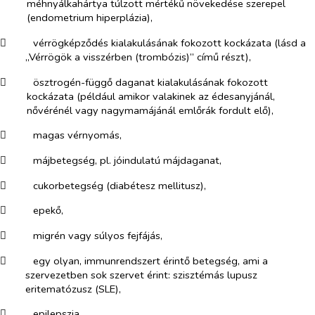
méhnyálkahártya túlzott mértékű növekedése szerepel
(endometrium hiperplázia),
​
vérrögképződés kialakulásának fokozott kockázata (lásd a
„Vérrögök a visszérben (trombózis)” című részt),
​
ösztrogén-függő daganat kialakulásának fokozott
kockázata (például amikor valakinek az édesanyjánál,
nővérénél vagy nagymamájánál emlőrák fordult elő),
​
magas vérnyomás,
​
májbetegség, pl. jóindulatú májdaganat,
​
cukorbetegség (diabétesz mellitusz),
​
epekő,
​
migrén vagy súlyos fejfájás,
​
egy olyan, immunrendszert érintő betegség, ami a
szervezetben sok szervet érint: szisztémás lupusz
eritematózusz (SLE),
​
epilepszia,