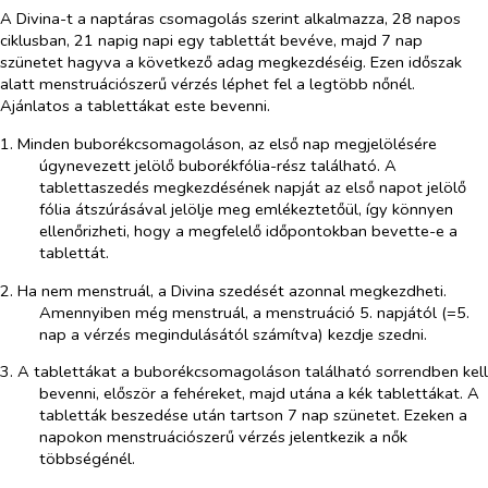
A Divina-t a naptáras csomagolás szerint alkalmazza, 28 napos
ciklusban, 21 napig napi egy tablettát bevéve, majd 7 nap
szünetet hagyva a következő adag megkezdéséig. Ezen időszak
alatt menstruációszerű vérzés léphet fel a legtöbb nőnél.
Ajánlatos a tablettákat este bevenni.
1. Minden buborékcsomagoláson, az első nap megjelölésére
úgynevezett jelölő buborékfólia-rész található. A
tablettaszedés megkezdésének napját az első napot jelölő
fólia átszúrásával jelölje meg emlékeztetőül, így könnyen
ellenőrizheti, hogy a megfelelő időpontokban bevette-e a
tablettát.
2. Ha nem menstruál, a Divina szedését azonnal megkezdheti.
Amennyiben még menstruál, a menstruáció 5. napjától (=5.
nap a vérzés megindulásától számítva) kezdje szedni.
3. A tablettákat a buborékcsomagoláson található sorrendben kell
bevenni, először a fehéreket, majd utána a kék tablettákat. A
tabletták beszedése után tartson 7 nap szünetet. Ezeken a
napokon menstruációszerű vérzés jelentkezik a nők
többségénél.