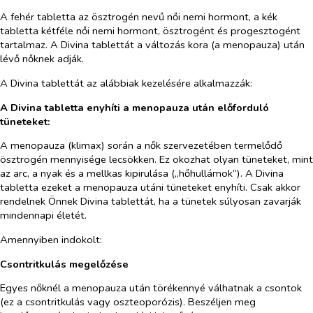
A fehér tabletta az ösztrogén nevű női nemi hormont, a kék
tabletta kétféle női nemi hormont, ösztrogént és progesztogént
tartalmaz. A Divina tablettát a változás kora (a menopauza) után
lévő nőknek adják.
A Divina tablettát az alábbiak kezelésére alkalmazzák:
A Divina tabletta enyhíti a menopauza után előforduló
tüneteket:
A menopauza (klimax) során a nők szervezetében termelődő
ösztrogén mennyisége lecsökken. Ez okozhat olyan tüneteket, mint
az arc, a nyak és a mellkas kipirulása („hőhullámok”). A Divina
tabletta ezeket a menopauza utáni tüneteket enyhíti. Csak akkor
rendelnek Önnek Divina tablettát, ha a tünetek súlyosan zavarják
mindennapi életét.
Amennyiben indokolt:
Csontritkulás megelőzése
Egyes nőknél a menopauza után törékennyé válhatnak a csontok
(ez a csontritkulás vagy oszteoporózis). Beszéljen meg