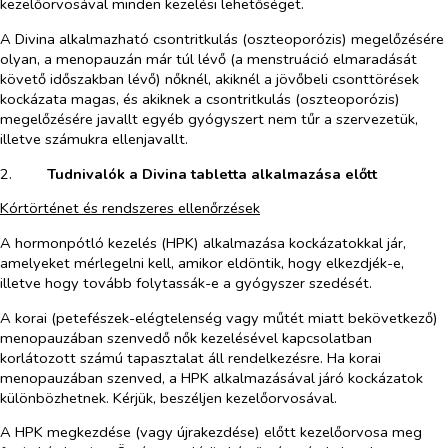
kezelőorvosával minden kezelési lehetőséget.
A Divina alkalmazható csontritkulás (oszteoporózis) megelőzésére
olyan, a menopauzán már túl lévő (a menstruáció elmaradását
követő időszakban lévő) nőknél, akiknél a jövőbeli csonttörések
kockázata magas, és akiknek a csontritkulás (oszteoporózis)
megelőzésére javallt egyéb gyógyszert nem tűr a szervezetük,
illetve számukra ellenjavallt.
2.​
Tudnivalók a Divina tabletta alkalmazása előtt
Kórtörténet és rendszeres ellenőrzések
A hormonpótló kezelés (HPK) alkalmazása kockázatokkal jár,
amelyeket mérlegelni kell, amikor eldöntik, hogy elkezdjék-e,
illetve hogy tovább folytassák-e a gyógyszer szedését.
A korai (petefészek-elégtelenség vagy műtét miatt bekövetkező)
menopauzában szenvedő nők kezelésével kapcsolatban
korlátozott számú tapasztalat áll rendelkezésre. Ha korai
menopauzában szenved, a HPK alkalmazásával járó kockázatok
különbözhetnek. Kérjük, beszéljen kezelőorvosával.
A HPK megkezdése (vagy újrakezdése) előtt kezelőorvosa meg