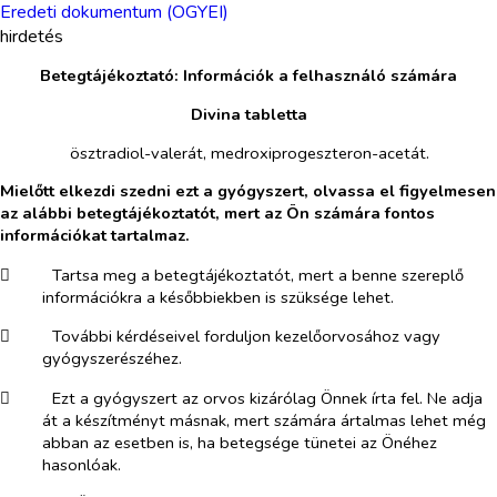
Eredeti dokumentum (OGYEI)
hirdetés
Betegtájékoztató: Információk a felhasználó számára
Divina tabletta
ösztradiol-valerát, medroxiprogeszteron-acetát.
Mielőtt elkezdi szedni ezt a gyógyszert, olvassa el figyelmesen
az alábbi betegtájékoztatót, mert az Ön számára fontos
információkat tartalmaz.
​
Tartsa meg a betegtájékoztatót, mert a benne szereplő
információkra a későbbiekben is szüksége lehet.
​
További kérdéseivel forduljon kezelőorvosához vagy
gyógyszerészéhez.
​
Ezt a gyógyszert az orvos kizárólag Önnek írta fel. Ne adja
át a készítményt másnak, mert számára ártalmas lehet még
abban az esetben is, ha betegsége tünetei az Önéhez
hasonlóak.