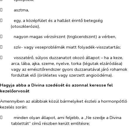
​
asztma,
​
egy, a középfület és a hallást érintő betegség
(otoszklerózis),
​
nagyon magas vérzsírszint (trigliceridszint) a vérben,
​
szív- vagy veseproblémák miatt folyadék-visszatartás;
​
visszatérő, súlyos duzzanatot okozó állapot – ha a keze,
arca, lába, ajka, szeme, nyelve, torka (légutak elzáródása)
vagy az emésztőrendszer gyors duzzanatával járó rohamok
fordultak elő (örökletes vagy szerzett angioödéma).
Hagyja abba a Divina szedését és azonnal keresse fel
kezelőorvosát
Amennyiben az alábbiak közül bármelyiket észleli a hormonpótló
kezelés során:
​
minden olyan állapot, ami feljebb, a „Ne szedje a Divina
tablettát” című részben került említésre;