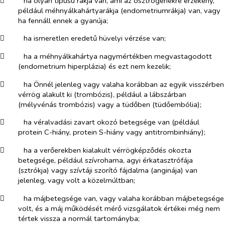
​
ha olyan típusú rákja van, ami az ösztrogénekre érzékeny,
például méhnyálkahártyarákja (endometriumrákja) van, vagy
ha fennáll ennek a gyanúja;
​
ha ismeretlen eredetű hüvelyi vérzése van;
​
ha a méhnyálkahártya nagymértékben megvastagodott
(endometrium hiperplázia) és ezt nem kezelik;
​
ha Önnél jelenleg vagy valaha korábban az egyik visszérben
vérrög alakult ki (trombózis), például a lábszárban
(mélyvénás trombózis) vagy a tüdőben (tüdőembólia);
​
ha véralvadási zavart okozó betegsége van (például
protein C-hiány, protein S-hiány vagy antitrombinhiány);
​
ha a verőerekben kialakult vérrögképződés okozta
betegsége, például szívrohama, agyi érkatasztrófája
(sztrókja) vagy szívtáji szorító fájdalma (anginája) van
jelenleg, vagy volt a közelmúltban;
​
ha májbetegsége van, vagy valaha korábban májbetegsége
volt, és a máj működését mérő vizsgálatok értékei még nem
tértek vissza a normál tartományba;