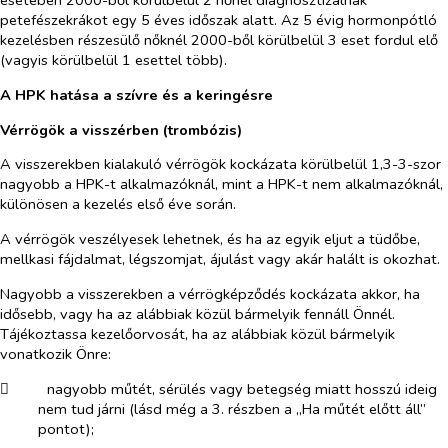
esetében 2000-ből körülbelül 2 nőnél diagnosztizálnak
petefészekrákot egy 5 éves időszak alatt. Az 5 évig hormonpótló
kezelésben részesülő nőknél 2000-ből körülbelül 3 eset fordul elő
(vagyis körülbelül 1 esettel több).
A HPK hatása a szívre és a keringésre
Vérrögök a visszérben (trombózis)
A visszerekben kialakuló vérrögök kockázata körülbelül 1,3-3-szor
nagyobb a HPK-t alkalmazóknál, mint a HPK-t nem alkalmazóknál,
különösen a kezelés első éve során.
A vérrögök veszélyesek lehetnek, és ha az egyik eljut a tüdőbe,
mellkasi fájdalmat, légszomjat, ájulást vagy akár halált is okozhat.
Nagyobb a visszerekben a vérrögképződés kockázata akkor, ha
idősebb, vagy ha az alábbiak közül bármelyik fennáll Önnél.
Tájékoztassa kezelőorvosát, ha az alábbiak közül bármelyik
vonatkozik Önre:
​
nagyobb műtét, sérülés vagy betegség miatt hosszú ideig
nem tud járni (lásd még a 3. részben a „Ha műtét előtt áll”
pontot);