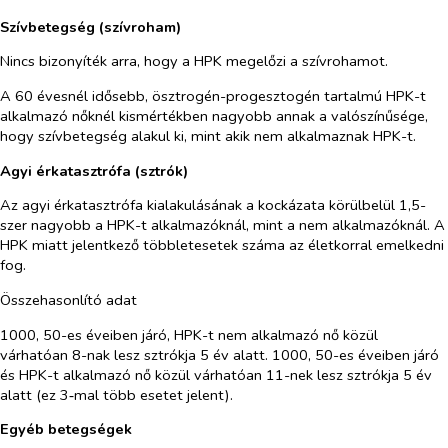
Szívbetegség (szívroham)
Nincs bizonyíték arra, hogy a HPK megelőzi a szívrohamot.
A 60 évesnél idősebb, ösztrogén-progesztogén tartalmú HPK-t
alkalmazó nőknél kismértékben nagyobb annak a valószínűsége,
hogy szívbetegség alakul ki, mint akik nem alkalmaznak HPK-t.
Agyi érkatasztrófa (sztrók)
Az agyi érkatasztrófa kialakulásának a kockázata körülbelül 1,5-
szer nagyobb a HPK-t alkalmazóknál, mint a nem alkalmazóknál. A
HPK miatt jelentkező többletesetek száma az életkorral emelkedni
fog.
Összehasonlító adat
1000, 50-es éveiben járó, HPK-t nem alkalmazó nő közül
várhatóan 8-nak lesz sztrókja 5 év alatt. 1000, 50-es éveiben járó
és HPK-t alkalmazó nő közül várhatóan 11-nek lesz sztrókja 5 év
alatt (ez 3‑mal több esetet jelent).
Egyéb betegségek