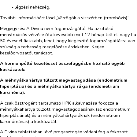
- légzési nehézség.
További információért lásd „Vérrögök a visszérben (trombózis)”.
Megjegyzés:
A Divina nem fogamzásgátló. Ha az utolsó
menstruációs vérzése óta kevesebb mint 12 hónap telt el, vagy ha
50 évesnél fiatalabb, lehet, hogy kiegészítő fogamzásgátlásra van
szükség a terhesség megelőzése érdekében. Kérjen
kezelőorvosától tanácsot.
A hormonpótló kezeléssel összefüggésbe hozható egyéb
kockázatok:
A méhnyálkahártya túlzott megvastagodása (endometrium
hiperplázia) és a méhnyálkahártya rákja (endometrium
karcinóma).
A csak ösztrogént tartalmazó HPK alkalmazása fokozza a
méhnyálkahártya túlzott megvastagodásának (az endometrium
hiperpláziának) és a méhnyálkahártyaráknak (endometrium
karcinómának) a kockázatát.
A Divina tablettában lévő progesztogén védeni fog a fokozott