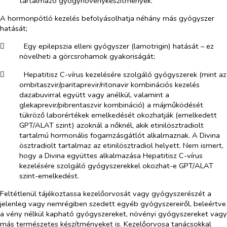
tartalmazó gyógynövénykészítmények.
A hormonpótló kezelés befolyásolhatja néhány más gyógyszer
hatását;
​
Egy epilepszia elleni gyógyszer (lamotrigin) hatását – ez
növelheti a görcsrohamok gyakoriságát;
​
Hepatitisz C-vírus kezelésére szolgáló gyógyszerek (mint az
ombitaszvir/paritaprevir/ritonavir kombinációs kezelés
dazabuvirral együtt vagy anélkül, valamint a
glekaprevir/pibrentaszvir kombináció) a májműködését
tükröző laborértékek emelkedését okozhatják (emelkedett
GPT/ALAT szint) azoknál a nőknél, akik etinilösztradiolt
tartalmú hormonális fogamzásgátlót alkalmaznak. A Divina
ösztradiolt tartalmaz az etinilösztradiol helyett. Nem ismert,
hogy a Divina együttes alkalmazása Hepatitisz C-vírus
kezelésére szolgáló gyógyszerekkel okozhat-e GPT/ALAT
szint-emelkedést.
Feltétlenül tájékoztassa kezelőorvosát vagy gyógyszerészét a
jelenleg vagy nemrégiben szedett egyéb gyógyszereiről, beleértve
a vény nélkül kapható gyógyszereket, növényi gyógyszereket vagy
más természetes készítményeket is. Kezelőorvosa tanácsokkal