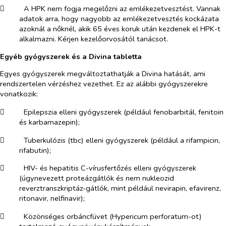
​
A HPK nem fogja megelőzni az emlékezetvesztést. Vannak
adatok arra, hogy nagyobb az emlékezetvesztés kockázata
azoknál a nőknél, akik 65 éves koruk után kezdenek el HPK-t
alkalmazni. Kérjen kezelőorvosától tanácsot.
Egyéb gyógyszerek és a Divina tabletta
Egyes gyógyszerek megváltoztathatják a Divina hatását, ami
rendszertelen vérzéshez vezethet. Ez az alábbi gyógyszerekre
vonatkozik:
​
Epilepszia elleni gyógyszerek (például fenobarbitál, fenitoin
és karbamazepin);
​
Tuberkulózis (tbc) elleni gyógyszerek (például a rifampicin,
rifabutin);
​
HIV- és hepatitis C-vírusfertőzés elleni gyógyszerek
(úgynevezett proteázgátlók és nem nukleozid
reverztranszkriptáz-gátlók, mint például nevirapin, efavirenz,
ritonavir, nelfinavir);
​
Közönséges orbáncfüvet (
Hypericum perforatum
-ot)