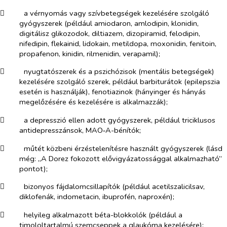
​
a vérnyomás vagy szívbetegségek kezelésére szolgáló
gyógyszerek (például amiodaron, amlodipin, klonidin,
digitálisz glikozodok, diltiazem, dizopiramid, felodipin,
nifedipin, flekainid, lidokain, metildopa, moxonidin, fenitoin,
propafenon, kinidin, rilmenidin, verapamil);
​
nyugtatószerek és a pszichózisok (mentális betegségek)
kezelésére szolgáló szerek, például barbiturátok (epilepszia
esetén is használják), fenotiazinok (hányinger és hányás
megelőzésére és kezelésére is alkalmazzák);
​
a depresszió ellen adott gyógyszerek, például triciklusos
antidepresszánsok, MAO‑A-bénítók;
​
műtét közbeni érzéstelenítésre használt gyógyszerek (lásd
még: „A Dorez fokozott elővigyázatossággal alkalmazható”
pontot);
​
bizonyos fájdalomcsillapítók (például acetilszalicilsav,
diklofenák, indometacin, ibuprofén, naproxén);
​
helyileg alkalmazott béta-blokkolók (például a
timololtartalmú szemcseppek a glaukóma kezelésére);