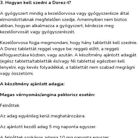
3. Hogyan kell szedni a Dorez-t?
A gyógyszert mindig a kezelőorvosa vagy gyógyszerésze által
elmondottaknak megfelelően szedje. Amennyiben nem biztos
abban, hogyan alkalmazza a gyógyszert, kérdezze meg
kezelőorvosát vagy gyógyszerészét.
Kezelőorvosa fogja megmondani, hogy hány tablettát kell szednie.
A Dorez tablettát reggel vegye be: reggeli előtt, a reggeli
elfogyasztása közben, vagy azután. A készítmény ajánlott adagját
(egész tabletta/tabletták és/vagy fél tabletta) egészben kell
lenyelni, egy kevés folyadékkal, a tablettát nem szabad megrágni
vagy összetörni.
A készítmény ajánlott adagja:
Magas vérnyomás/angina pektorisz esetén:
Felnőttek
Az adag egyénileg kerül meghatározásra.
Az ajánlott kezdő adag 5 mg naponta egyszer.
A felnőttek szokásos adagja 10 mg naponta egyszer.