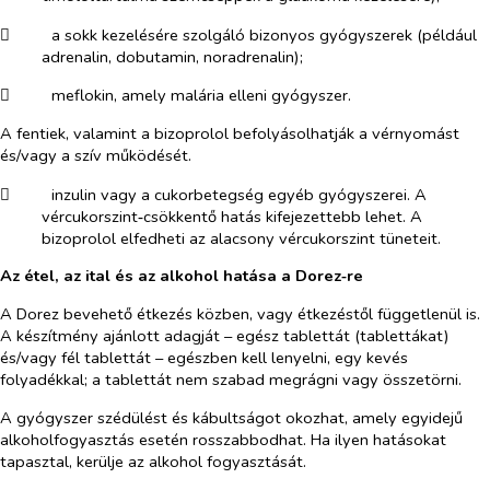
​
a sokk kezelésére szolgáló bizonyos gyógyszerek (például
adrenalin, dobutamin, noradrenalin);
​
meflokin, amely malária elleni gyógyszer.
A fentiek, valamint a bizoprolol befolyásolhatják a vérnyomást
és/vagy a szív működését.
​
inzulin vagy a cukorbetegség egyéb gyógyszerei. A
vércukorszint‑csökkentő hatás kifejezettebb lehet. A
bizoprolol elfedheti az alacsony vércukorszint tüneteit.
Az étel, az ital és az alkohol hatása a Dorez‑re
A Dorez bevehető étkezés közben, vagy étkezéstől függetlenül is.
A készítmény ajánlott adagját – egész tablettát (tablettákat)
és/vagy fél tablettát – egészben kell lenyelni, egy kevés
folyadékkal; a tablettát nem szabad megrágni vagy összetörni.
A gyógyszer szédülést és kábultságot okozhat, amely egyidejű
alkoholfogyasztás esetén rosszabbodhat. Ha ilyen hatásokat
tapasztal, kerülje az alkohol fogyasztását.