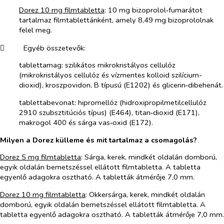
Dorez 10 mg filmtabletta
: 10 mg bizoprolol‑fumarátot
tartalmaz filmtablettánként, amely 8,49 mg bizoprololnak
felel meg.
​
Egyéb összetevők:
tablettamag:
szilikátos mikrokristályos cellulóz
(mikrokristályos cellulóz és vízmentes kolloid szilícium-
dioxid), kroszpovidon, B típusú (E1202) és glicerin‑dibehenát.
tablettabevonat
: hipromellóz (hidroxipropilmetilcellulóz
2910 szubsztitúciós típus) (E464), titan‑dioxid (E171),
makrogol 400 és sárga vas‑oxid (E172).
Milyen a Dorez külleme és mit tartalmaz a csomagolás?
Dorez 5 mg filmtabletta
: Sárga, kerek, mindkét oldalán domború,
egyik oldalán bemetszéssel ellátott filmtabletta. A tabletta
egyenlő adagokra osztható. A tabletták átmérője 7,0 mm.
Dorez 10 mg filmtabletta
: Okkersárga, kerek, mindkét oldalán
domború, egyik oldalán bemetszéssel ellátott filmtabletta. A
tabletta egyenlő adagokra osztható. A tabletták átmérője 7,0 mm.