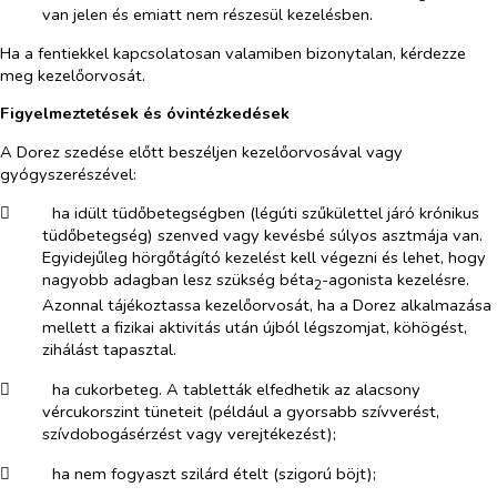
van jelen és emiatt nem részesül kezelésben.
Ha a fentiekkel kapcsolatosan valamiben bizonytalan, kérdezze
meg kezelőorvosát.
Figyelmeztetések és óvintézkedések
A Dorez szedése előtt beszéljen kezelőorvosával vagy
gyógyszerészével:
​
ha idült tüdőbetegségben (légúti szűkülettel járó krónikus
tüdőbetegség) szenved vagy kevésbé súlyos asztmája van.
Egyidejűleg hörgőtágító kezelést kell végezni és lehet, hogy
nagyobb adagban lesz szükség béta
-agonista kezelésre.
2
Azonnal tájékoztassa kezelőorvosát, ha a Dorez alkalmazása
mellett a fizikai aktivitás után újból légszomjat, köhögést,
zihálást tapasztal.
​
ha cukorbeteg. A tabletták elfedhetik az alacsony
vércukorszint tüneteit (például a gyorsabb szívverést,
szívdobogásérzést vagy verejtékezést);
​
ha nem fogyaszt szilárd ételt (szigorú böjt);