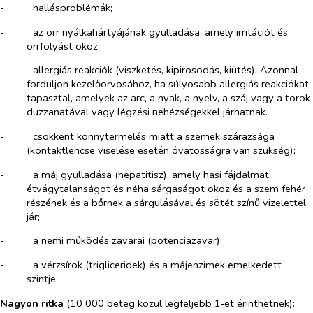
-​
hallásproblémák;
-​
az orr nyálkahártyájának gyulladása, amely irritációt és
orrfolyást okoz;
-​
allergiás reakciók (viszketés, kipirosodás, kiütés). Azonnal
forduljon kezelőorvosához, ha súlyosabb allergiás reakciókat
tapasztal, amelyek az arc, a nyak, a nyelv, a száj vagy a torok
duzzanatával vagy légzési nehézségekkel járhatnak.
-​
csökkent könnytermelés miatt a szemek szárazsága
(kontaktlencse viselése esetén óvatosságra van szükség);
-​
a máj gyulladása (hepatitisz), amely hasi fájdalmat,
étvágytalanságot és néha sárgaságot okoz és a szem fehér
részének és a bőrnek a sárgulásával és sötét színű vizelettel
jár;
-​
a nemi működés zavarai (potenciazavar);
-​
a vérzsírok (trigliceridek) és a májenzimek emelkedett
szintje.
Nagyon ritka
(10 000 beteg közül legfeljebb 1‑et érinthetnek):