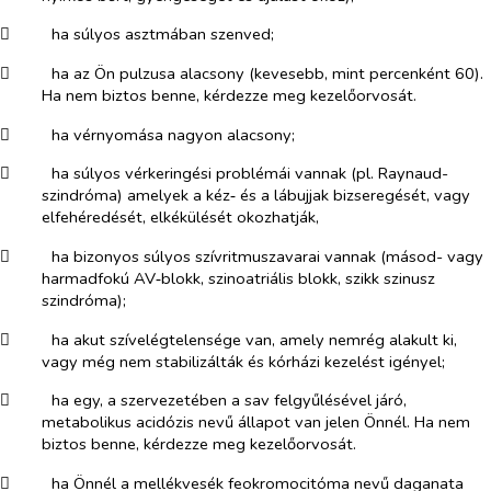
​
ha súlyos asztmában szenved;
​
ha az Ön pulzusa alacsony (kevesebb, mint percenként 60).
Ha nem biztos benne, kérdezze meg kezelőorvosát.
​
ha vérnyomása nagyon alacsony;
​
ha súlyos vérkeringési problémái vannak (pl. Raynaud-
szindróma) amelyek a kéz‑ és a lábujjak bizseregését, vagy
elfehéredését, elkékülését okozhatják,
​
ha bizonyos súlyos szívritmuszavarai vannak (másod- vagy
harmadfokú AV‑blokk, szinoatriális blokk, szikk szinusz
szindróma);
​
ha akut szívelégtelensége van, amely nemrég alakult ki,
vagy még nem stabilizálták és kórházi kezelést igényel;
​
ha egy, a szervezetében a sav felgyűlésével járó,
metabolikus acidózis nevű állapot van jelen Önnél. Ha nem
biztos benne, kérdezze meg kezelőorvosát.
​
ha Önnél a mellékvesék feokromocitóma nevű daganata