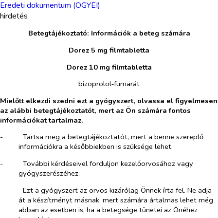
Eredeti dokumentum (OGYEI)
hirdetés
Betegtájékoztató: Információk a beteg számára
Dorez 5 mg filmtabletta
Dorez 10 mg filmtabletta
bizoprolol‑fumarát
Mielőtt elkezdi szedni ezt a gyógyszert, olvassa el figyelmesen
az alábbi betegtájékoztatót, mert az Ön számára fontos
információkat tartalmaz.
-​
Tartsa meg a betegtájékoztatót, mert a benne szereplő
információkra a későbbiekben is szüksége lehet.
-​
További kérdéseivel forduljon kezelőorvosához vagy
gyógyszerészéhez.
-​
Ezt a gyógyszert az orvos kizárólag Önnek írta fel. Ne adja
át a készítményt másnak, mert számára ártalmas lehet még
abban az esetben is, ha a betegsége tünetei az Önéhez