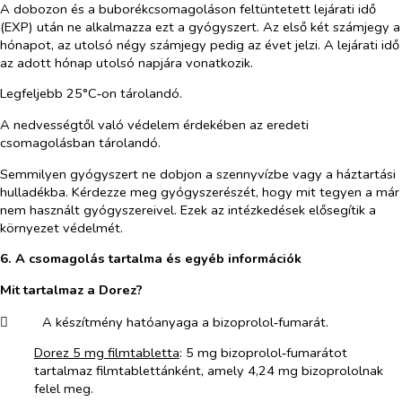
A dobozon és a buborékcsomagoláson feltüntetett lejárati idő
(EXP) után ne alkalmazza ezt a gyógyszert. Az első két számjegy a
hónapot, az utolsó négy számjegy pedig az évet jelzi. A lejárati idő
az adott hónap utolsó napjára vonatkozik.
Legfeljebb
25°C‑on tárolandó.
A nedvességtől való védelem érdekében az eredeti
csomagolásban tárolandó.
Semmilyen gyógyszert ne dobjon a szennyvízbe vagy a háztartási
hulladékba. Kérdezze meg gyógyszerészét, hogy mit tegyen a már
nem használt gyógyszereivel. Ezek az intézkedések elősegítik a
környezet védelmét.
6.
A csomagolás tartalma és egyéb információk
Mit tartalmaz a Dorez?
​
A készítmény hatóanyaga a bizoprolol‑fumarát.
Dorez 5 mg filmtabletta
: 5 mg bizoprolol‑fumarátot
tartalmaz filmtablettánként, amely 4,24 mg bizoprololnak
felel meg.