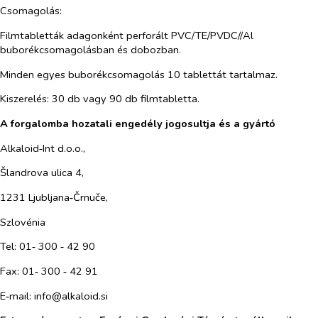
Csomagolás:
Filmtabletták adagonként perforált PVC/TE/PVDC//Al
buborékcsomagolásban és dobozban.
Minden egyes buborékcsomagolás 10 tablettát tartalmaz.
Kiszerelés: 30 db vagy 90 db filmtabletta.
A forgalomba hozatali engedély jogosultja és a gyártó
Alkaloid‑Int d.o.o.,
Šlandrova ulica 4,
1231 Ljubljana‑Črnuče,
Szlovénia
Tel: 01‑ 300 ‑ 42 90
Fax: 01‑ 300 ‑ 42 91
E‑mail: info@alkaloid.si