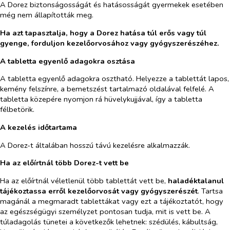
A Dorez biztonságosságát és hatásosságát gyermekek esetében
még nem állapították meg.
Ha azt tapasztalja, hogy a Dorez hatása túl erős vagy túl
gyenge, forduljon kezelőorvosához vagy gyógyszerészéhez.
A tabletta egyenlő adagokra osztása
A tabletta egyenlő adagokra osztható. Helyezze a tablettát lapos,
kemény felszínre, a bemetszést tartalmazó oldalával felfelé. A
tabletta közepére nyomjon rá hüvelykujjával, így a tabletta
félbetörik.
A kezelés időtartama
A Dorez-t általában hosszú távú kezelésre alkalmazzák.
Ha az előírtnál több Dorez-t vett be
Ha az előírtnál véletlenül több tablettát vett be,
haladéktalanul
tájékoztassa erről kezelőorvosát vagy gyógyszerészét
.
Tartsa
magánál a megmaradt tablettákat vagy ezt a tájékoztatót, hogy
az egészségügyi személyzet pontosan tudja, mit is vett be. A
túladagolás tünetei a következők lehetnek: szédülés, kábultság,