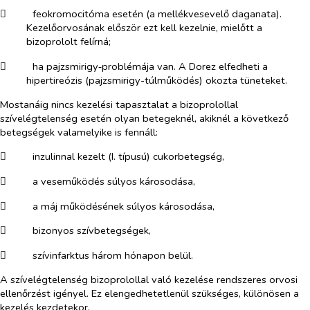
​
feokromocitóma esetén (a mellékvesevelő daganata).
Kezelőorvosának először ezt kell kezelnie, mielőtt a
bizoprololt felírná;
​
ha pajzsmirigy‑problémája van. A Dorez elfedheti a
hipertireózis (pajzsmirigy-túlműködés) okozta tüneteket.
Mostanáig nincs kezelési tapasztalat a bizoprolollal
szívelégtelenség esetén olyan betegeknél, akiknél a következő
betegségek valamelyike is fennáll:
​
inzulinnal kezelt (I. típusú) cukorbetegség,
​
a veseműködés súlyos károsodása,
​
a máj működésének súlyos károsodása,
​
bizonyos szívbetegségek,
​
szívinfarktus három hónapon belül.
A szívelégtelenség bizoprolollal való kezelése rendszeres orvosi
ellenőrzést igényel. Ez elengedhetetlenül szükséges, különösen a
kezelés kezdetekor.