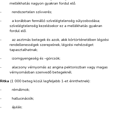
mellékhatás nagyon gyakran fordul elő.
-​
rendszertelen szívverés;
-​
a korábban fennálló szívelégtelenség súlyosbodása;
szívelégtelenség kezelésekor ez a mellékhatás gyakran
fordul elő.
-​
az asztmás betegek és azok, akik kórtörténetében légzési
rendellenességek szerepelnek, légzési nehézséget
tapasztalhatnak;
-​
izomgyengeség és –görcsök;
-​
alacsony vérnyomás az angina pektoriszban vagy magas
vérnyomásban szenvedő betegeknél.
Ritka
(1 000 beteg közül legfeljebb 1‑et érinthetnek):
-​
rémálmok;
-​
hallucinációk;
-​
ájulás;