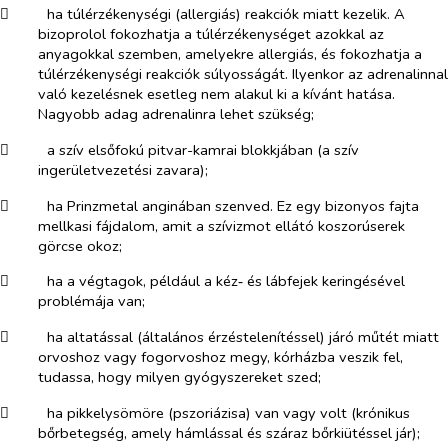
​
ha túlérzékenységi (allergiás) reakciók miatt kezelik. A
bizoprolol fokozhatja a túlérzékenységet azokkal az
anyagokkal szemben, amelyekre allergiás, és fokozhatja a
túlérzékenységi reakciók súlyosságát. Ilyenkor az adrenalinnal
való kezelésnek esetleg nem alakul ki a kívánt hatása.
Nagyobb adag adrenalinra lehet szükség;
​
a szív elsőfokú pitvar-kamrai blokkjában (a szív
ingerületvezetési zavara);
​
ha Prinzmetal anginában szenved. Ez egy bizonyos fajta
mellkasi fájdalom, amit a szívizmot ellátó koszorúserek
görcse okoz;
​
ha a végtagok, például a kéz‑ és lábfejek keringésével
problémája van;
​
ha altatással (általános érzéstelenítéssel) járó műtét miatt
orvoshoz vagy fogorvoshoz megy, kórházba veszik fel,
tudassa, hogy milyen gyógyszereket szed;
​
ha pikkelysömöre (pszoriázisa) van vagy volt (krónikus
bőrbetegség, amely hámlással és száraz bőrkiütéssel jár);