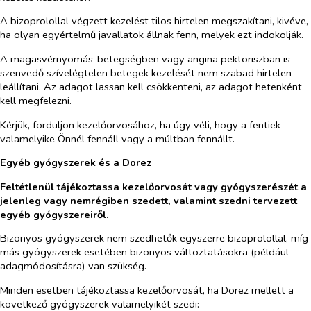
A bizoprolollal végzett kezelést tilos hirtelen megszakítani, kivéve,
ha olyan egyértelmű javallatok állnak fenn, melyek ezt indokolják.
A magasvérnyomás-betegségben vagy angina pektoriszban is
szenvedő szívelégtelen betegek kezelését nem szabad hirtelen
leállítani. Az adagot lassan kell csökkenteni, az adagot hetenként
kell megfelezni.
Kérjük, forduljon kezelőorvosához, ha úgy véli, hogy a fentiek
valamelyike Önnél fennáll vagy a múltban fennállt.
Egyéb gyógyszerek és a Dorez
Feltétlenül tájékoztassa kezelőorvosát vagy gyógyszerészét a
jelenleg vagy nemrégiben szedett, valamint szedni tervezett
egyéb gyógyszereiről.
Bizonyos gyógyszerek nem szedhetők egyszerre bizoprolollal, míg
más gyógyszerek esetében bizonyos változtatásokra (például
adagmódosításra) van szükség.
Minden esetben tájékoztassa kezelőorvosát, ha Dorez mellett a
következő gyógyszerek
valamelyikét szedi: