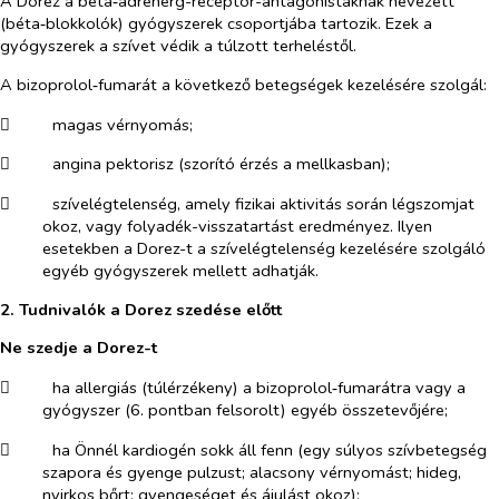
A Dorez a béta‑adrenerg-receptor-antagonistáknak nevezett
(béta‑blokkolók) gyógyszerek csoportjába tartozik. Ezek a
gyógyszerek a szívet védik a túlzott terheléstől.
A bizoprolol‑fumarát a következő betegségek kezelésére szolgál:
​
magas vérnyomás;
​
angina pektorisz (szorító érzés a mellkasban);
​
szívelégtelenség, amely fizikai aktivitás során légszomjat
okoz, vagy folyadék-visszatartást eredményez. Ilyen
esetekben a Dorez-t a szívelégtelenség kezelésére szolgáló
egyéb gyógyszerek mellett adhatják.
2. Tudnivalók a Dorez szedése előtt
Ne szedje a Dorez-t
​
ha allergiás (túlérzékeny) a bizoprolol‑fumarátra vagy a
gyógyszer (6. pontban felsorolt) egyéb összetevőjére;
​
ha Önnél kardiogén sokk áll fenn (egy súlyos szívbetegség
szapora és gyenge pulzust; alacsony vérnyomást; hideg,
nyirkos bőrt; gyengeséget és ájulást okoz);