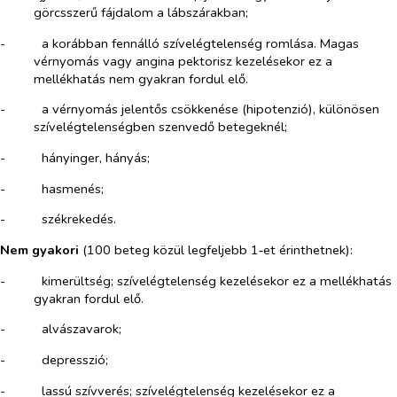
görcsszerű fájdalom a lábszárakban;
-​
a korábban fennálló szívelégtelenség romlása. Magas
vérnyomás vagy angina pektorisz kezelésekor ez a
mellékhatás nem gyakran fordul elő.
-​
a vérnyomás jelentős csökkenése (hipotenzió), különösen
szívelégtelenségben szenvedő betegeknél;
-​
hányinger, hányás;
-​
hasmenés;
-​
székrekedés.
Nem gyakori
(100 beteg közül legfeljebb 1‑et érinthetnek):
-​
kimerültség; szívelégtelenség kezelésekor ez a mellékhatás
gyakran fordul elő.
-​
alvászavarok;
-​
depresszió;
-​
lassú szívverés; szívelégtelenség kezelésekor ez a