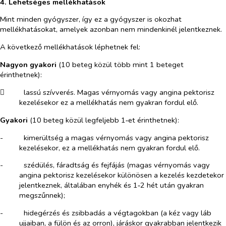
4. L
ehetséges mellékhatások
Mint minden gyógyszer, így ez a gyógyszer is okozhat
mellékhatásokat, amelyek azonban nem mindenkinél jelentkeznek.
A következő mellékhatások léphetnek fel:
Nagyon gyakori
(10 beteg közül több mint 1 beteget
érinthetnek):
​
lassú szívverés. Magas vérnyomás vagy angina pektorisz
kezelésekor ez a mellékhatás nem gyakran fordul elő.
Gyakori
(10 beteg közül legfeljebb 1‑et érinthetnek):
-​
kimerültség a magas vérnyomás vagy angina pektorisz
kezelésekor, ez a mellékhatás nem gyakran fordul elő.
-​
szédülés, fáradtság és fejfájás (magas vérnyomás vagy
angina pektorisz kezelésekor különösen a kezelés kezdetekor
jelentkeznek, általában enyhék és 1‑2 hét után gyakran
megszűnnek);
-​
hidegérzés és zsibbadás a végtagokban (a kéz vagy láb
ujjaiban, a fülön és az orron), járáskor gyakrabban jelentkezik