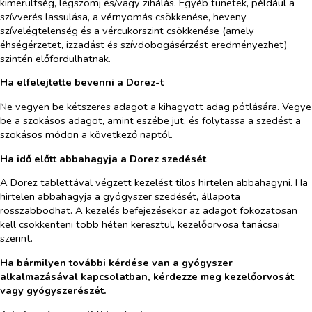
kimerültség, légszomj és/vagy zihálás.
Egyéb tünetek, például a
szívverés lassulása, a vérnyomás csökkenése, heveny
szívelégtelenség és a vércukorszint csökkenése (amely
éhségérzetet, izzadást és szívdobogásérzést eredményezhet)
szintén előfordulhatnak.
Ha elfelejtette bevenni a Dorez-t
Ne vegyen be kétszeres adagot a kihagyott adag pótlására.
Vegye
be a szokásos adagot, amint eszébe jut, és folytassa a szedést a
szokásos módon a következő naptól.
Ha idő előtt abbahagyja a Dorez szedését
A Dorez tablettával végzett kezelést tilos hirtelen abbahagyni. Ha
hirtelen abbahagyja a gyógyszer szedését, állapota
rosszabbodhat. A kezelés befejezésekor az adagot fokozatosan
kell csökkenteni több héten keresztül, kezelőorvosa tanácsai
szerint.
Ha bármilyen további kérdése van a gyógyszer
alkalmazásával kapcsolatban, kérdezze meg kezelőorvosát
vagy gyógyszerészét.