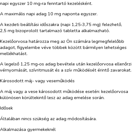
napi egyszer 10 mg‑ra fenntartó kezelésként.
A maximális napi adag 10 mg naponta egyszer.
A kezdeti beállítási időszakra (napi 1,25‑3,75 mg) felezhető,
2,5 mg bizoprololt tartalmazó tabletta alkalmazható.
Kezelőorvosa határozza meg az Ön számára legmegfelelőbb
adagot, figyelembe véve többek között bármilyen lehetséges
mellékhatást.
A legelső 1,25 mg‑os adag bevétele után kezelőorvosa ellenőrzi
vérnyomását, szívritmusát és a szív működését érintő zavarokat.
Károsodott máj- vagy veseműködés
A máj vagy a vese károsodott működése esetén: kezelőorvosa
különösen körültekintő lesz az adag emelése során.
Idősek
Általában nincs szükség az adag módosítására.
Alkalmazása gyermekeknél