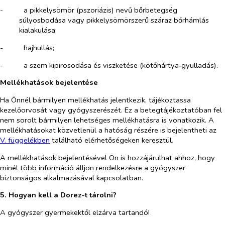
-​
a pikkelysömör (pszoriázis) nevű bőrbetegség
súlyosbodása vagy pikkelysömörszerű száraz bőrhámlás
kialakulása;
-​
hajhullás;
-​
a szem kipirosodása és viszketése (kötőhártya‑gyulladás).
Mellékhatások bejelentése
Ha Önnél bármilyen mellékhatás jelentkezik, tájékoztassa
kezelőorvosát vagy gyógyszerészét. Ez a betegtájékoztatóban fel
nem sorolt bármilyen lehetséges mellékhatásra is vonatkozik. A
mellékhatásokat közvetlenül a hatóság részére is bejelentheti az
V. függelékben
található elérhetőségeken keresztül
.
A mellékhatások bejelentésével Ön is hozzájárulhat ahhoz, hogy
minél több információ álljon rendelkezésre a gyógyszer
biztonságos alkalmazásával kapcsolatban.
5.
Hogyan kell a Dorez-t tárolni?
A gyógyszer gyermekektől elzárva tartandó!