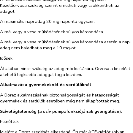
Kezelőorvosa szükség szerint emelheti vagy csökkentheti az
adagot.
A maximális napi adag 20 mg naponta egyszer.
A máj vagy a vese működésének súlyos károsodása
A máj vagy a vese működésének súlyos károsodása esetén a napi
adag nem haladhatja meg a 10 mg‑ot.
Idősek
Általában nincs szükség az adag módosítására. Orvosa a kezelést
a lehető legkisebb adaggal fogja kezdeni.
Alkalmazása gyermekeknél és serdülőknél
A Dorez alkalmazásának biztonságosságát és hatásosságát
gyermekek és serdülők esetében még nem állapították meg.
Szívelégtelenség (a szív pumpafunkciójának gyengülése):
Felnőttek
Mielőtt a Dorez szedését elkezdené, Ön már ACE‑gátlót (olyan