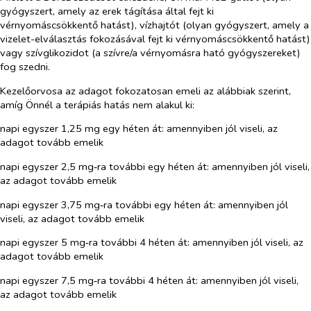
gyógyszert, amely az erek tágítása által fejt ki
vérnyomáscsökkentő hatást), vízhajtót (olyan gyógyszert, amely a
vizelet-elválasztás fokozásával fejt ki vérnyomáscsökkentő hatást)
vagy szívglikozidot (a szívre/a vérnyomásra ható gyógyszereket)
fog szedni.
Kezelőorvosa az adagot fokozatosan emeli az alábbiak szerint,
amíg Önnél a terápiás hatás nem alakul ki:
napi egyszer 1,25 mg egy héten át: amennyiben jól viseli, az
adagot tovább emelik
napi egyszer 2,5 mg‑ra további egy héten át: amennyiben jól viseli,
az adagot tovább emelik
napi egyszer 3,75 mg‑ra további egy héten át: amennyiben jól
viseli, az adagot tovább emelik
napi egyszer 5 mg‑ra további 4 héten át: amennyiben jól viseli, az
adagot tovább emelik
napi egyszer 7,5 mg‑ra további 4 héten át: amennyiben jól viseli,
az adagot tovább emelik