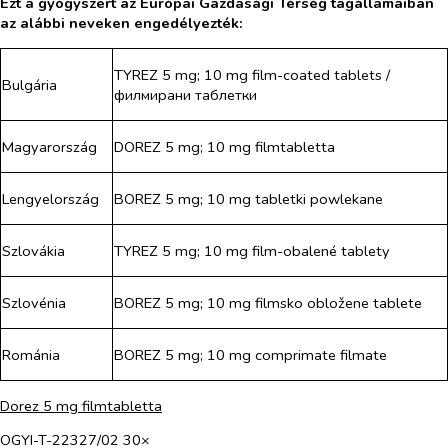
Ezt a gyógyszert az Európai Gazdasági Térség tagállamaiban
az alábbi neveken engedélyezték:
TYREZ 5 mg; 10 mg film-coated tablets /
Bulgária
филмирани таблетки
Magyarország
DOREZ 5 mg; 10 mg filmtabletta
Lengyelország
BOREZ 5 mg; 10 mg tabletki powlekane
Szlovákia
TYREZ 5 mg; 10 mg film-obalené tablety
Szlovénia
BOREZ 5 mg; 10 mg filmsko obložene tablete
Románia
BOREZ 5 mg; 10 mg comprimate filmate
Dorez 5 mg filmtabletta
OGYI-T-22327/02 30×