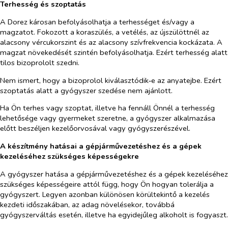
Terhesség és szoptatás
A Dorez károsan befolyásolhatja a terhességet és/vagy a
magzatot. Fokozott a koraszülés, a vetélés, az újszülöttnél az
alacsony vércukorszint és az alacsony szívfrekvencia kockázata. A
magzat növekedését szintén befolyásolhatja. Ezért terhesség alatt
tilos bizoprololt szedni.
Nem ismert, hogy a bizoprolol kiválasztódik‑e az anyatejbe. Ezért
szoptatás alatt a gyógyszer szedése nem ajánlott.
Ha Ön terhes vagy szoptat, illetve ha fennáll Önnél a terhesség
lehetősége vagy gyermeket szeretne, a gyógyszer alkalmazása
előtt beszéljen kezelőorvosával vagy gyógyszerészével.
A készítmény hatásai a gépjárművezetéshez és a gépek
kezeléséhez szükséges képességekre
A gyógyszer hatása a gépjárművezetéshez és a gépek kezeléséhez
szükséges képességeire attól függ, hogy Ön hogyan tolerálja a
gyógyszert. Legyen azonban különösen körültekintő a kezelés
kezdeti időszakában, az adag növelésekor, továbbá
gyógyszerváltás esetén, illetve ha egyidejűleg alkoholt is fogyaszt.