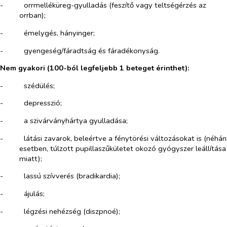
-​
orrmelléküreg-gyulladás (feszítő vagy teltségérzés az
orrban);
-​
émelygés, hányinger;
-​
gyengeség/fáradtság és fáradékonyság.
Nem gyakori (
100-ból legfeljebb 1 beteget érinthet
):
-​
szédülés;
-​
depresszió;
-​
a szivárványhártya gyulladása;
-​
látási zavarok, beleértve a fénytörési változásokat is (néhá
esetben, túlzott pupillaszűkületet okozó gyógyszer leállítása
miatt);
-​
lassú szívverés (bradikardia);
-​
ájulás;
-​
légzési nehézség (diszpnoé);