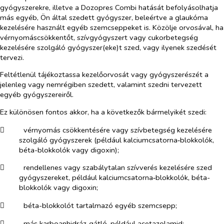
gyógyszerekre, illetve a Dozopres Combi hatását befolyásolhatja
más egyéb, Ön által szedett gyógyszer, beleértve a glaukóma
kezelésére használt egyéb szemcseppeket is. Közölje orvosával, ha
vérnyomáscsökkentőt, szívgyógyszert vagy cukorbetegség
kezelésére szolgáló gyógyszer(eke)t szed, vagy ilyenek szedését
tervezi.
Feltétlenül tájékoztassa kezelőorvosát vagy gyógyszerészét a
jelenleg vagy nemrégiben szedett, valamint szedni tervezett
egyéb gyógyszereiről.
Ez különösen fontos akkor, ha a következők bármelyikét szedi:
​
vérnyomás csökkentésére vagy szívbetegség kezelésére
szolgáló gyógyszerek (például kalciumcsatorna‑blokkolók,
béta-blokkolók vagy digoxin);
​
rendellenes vagy szabálytalan szívverés kezelésére szed
gyógyszereket, például kalciumcsatorna‑blokkolók, béta-
blokkolók vagy digoxin;
​
béta-blokkolót tartalmazó egyéb szemcsepp;
​
más karboanhidráz-gátló, például acetazolamid;