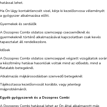
hatással lehet.
Ha Ön lágy kontaktlencsét visel, kérje ki kezelőorvosa véleményét
a gyógyszer alkalmazása előtt.
Gyermekek és serdülők
A Dozopres Combi oldatos szemcsepp csecsemőknél és
gyermekeknél történő alkalmazásával kapcsolatban csak kevés
tapasztalat áll rendelkezésre.
Idősek
A Dozopres Combi oldatos szemcseppel végzett vizsgálatok sorá
a készítmény hatásai hasonlóak voltak mind az idősebb, mind a
fiatalabb betegeknél.
Alkalmazás májkárosodásban szenvedő betegeknél
Tájékoztassa kezelőorvosát korábbi, vagy jelenlegi
májproblémáiról.
Egyéb gyógyszerek és a Dozopres Combi
A Dozopres Combi hatással lehet az Ön által alkalmazott más