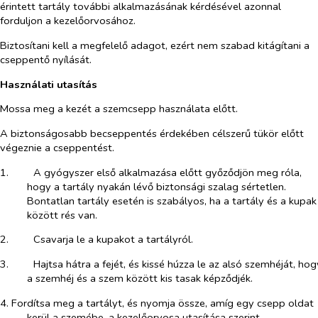
érintett tartály további alkalmazásának kérdésével azonnal
forduljon a kezelőorvosához.
Biztosítani kell a megfelelő adagot, ezért nem szabad kitágítani a
cseppentő nyílását.
Használati utasítás
Mossa meg a kezét a szemcsepp használata előtt.
A biztonságosabb becseppentés érdekében célszerű tükör előtt
végeznie a cseppentést.
1.​
A gyógyszer első alkalmazása előtt győződjön meg róla,
hogy a tartály nyakán lévő biztonsági szalag sértetlen.
Bontatlan tartály esetén is szabályos, ha a tartály és a kupak
között rés van.
2.​
Csavarja le a kupakot a tartályról.
3.​
Hajtsa hátra a fejét, és kissé húzza le az alsó szemhéját, hog
a szemhéj és a szem között kis tasak képződjék.
4. Fordítsa meg a tartályt, és nyomja össze, amíg egy csepp oldat
kerül a szemébe, a kezelőorvosa utasítása szerint.