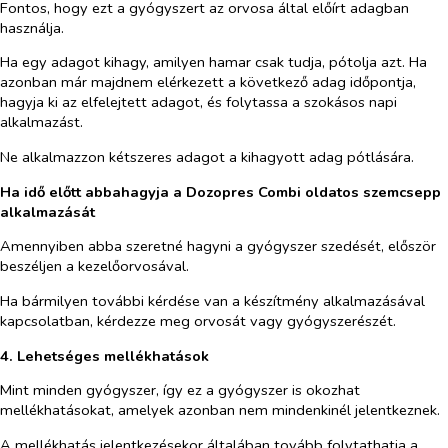
Fontos, hogy ezt a gyógyszert az orvosa által előírt adagban
használja.
Ha egy adagot kihagy, amilyen hamar csak tudja, pótolja azt. Ha
azonban már majdnem elérkezett a következő adag időpontja,
hagyja ki az elfelejtett adagot, és folytassa a szokásos napi
alkalmazást.
Ne alkalmazzon kétszeres adagot a kihagyott adag pótlására.
Ha idő előtt abbahagyja a Dozopres Combi oldatos szemcsepp
alkalmazását
Amennyiben abba szeretné hagyni a gyógyszer szedését, először
beszéljen a kezelőorvosával.
Ha bármilyen további kérdése van a készítmény alkalmazásával
kapcsolatban, kérdezze meg orvosát vagy gyógyszerészét.
4. Lehetséges mellékhatások
Mint minden gyógyszer, így ez a gyógyszer is okozhat
mellékhatásokat, amelyek azonban nem mindenkinél jelentkeznek.
A mellékhatás jelentkezésekor általában tovább folytathatja a