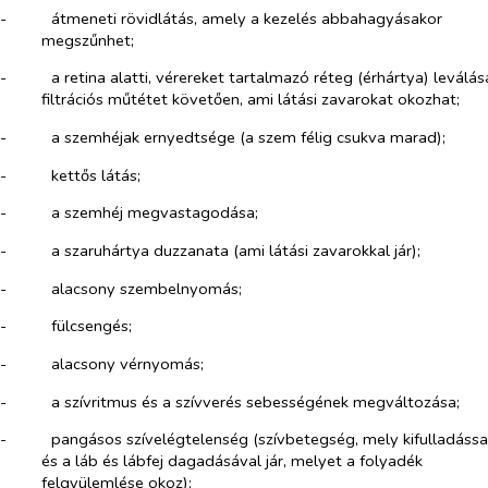
-​
átmeneti rövidlátás, amely a kezelés abbahagyásakor
megszűnhet;
-​
a retina alatti, vérereket tartalmazó réteg (érhártya) leválás
filtrációs műtétet követően, ami látási zavarokat okozhat;
-​
a szemhéjak ernyedtsége (a szem félig csukva marad);
-​
kettős látás;
-​
a szemhéj megvastagodása;
-​
a szaruhártya duzzanata (ami látási zavarokkal jár);
-​
alacsony szembelnyomás;
-​
fülcsengés;
-​
alacsony vérnyomás;
-​
a szívritmus és a szívverés sebességének megváltozása;
-​
pangásos szívelégtelenség (szívbetegség, mely kifulladássa
és a láb és lábfej dagadásával jár, melyet a folyadék
felgyülemlése okoz);