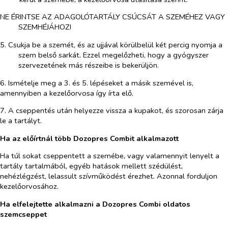
NE ÉRINTSE AZ ADAGOLÓTARTÁLY CSÚCSÁT A SZEMÉHEZ VAGY
SZEMHÉJÁHOZ!
5. Csukja be a szemét, és az ujjával körülbelül két percig nyomja a
szem belső sarkát. Ezzel megelőzheti, hogy a gyógyszer
szervezetének más részeibe is bekerüljön.
6. Ismételje meg a 3. és 5. lépéseket a másik szemével is,
amennyiben a kezelőorvosa így írta elő.
7. A cseppentés után helyezze vissza a kupakot, és szorosan zárja
le a tartályt.
Ha az előírtnál több Dozopres Combit alkalmazott
Ha túl sokat cseppentett a szemébe, vagy valamennyit lenyelt a
tartály tartalmából, egyéb hatások mellett szédülést,
nehézlégzést, lelassult szívműködést érezhet. Azonnal forduljon
kezelőorvosához.
Ha elfelejtette alkalmazni a Dozopres Combi oldatos
szemcseppet