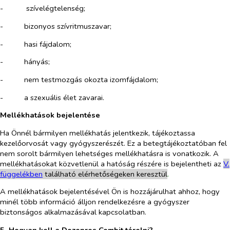
-​
szívelégtelenség;
-​
bizonyos szívritmuszavar;
-​
hasi fájdalom;
-​
hányás;
-​
nem testmozgás okozta izomfájdalom;
-​
a szexuális élet zavarai.
Mellékhatások bejelentése
Ha Önnél bármilyen mellékhatás jelentkezik, tájékoztassa
kezelőorvosát vagy gyógyszerészét. Ez a betegtájékoztatóban fel
nem sorolt bármilyen lehetséges mellékhatásra is vonatkozik. A
mellékhatásokat közvetlenül a hatóság részére is bejelentheti az
V.
függelékben
található elérhetőségeken keresztül
.
A mellékhatások bejelentésével Ön is hozzájárulhat ahhoz, hogy
minél több információ álljon rendelkezésre a gyógyszer
biztonságos alkalmazásával kapcsolatban.