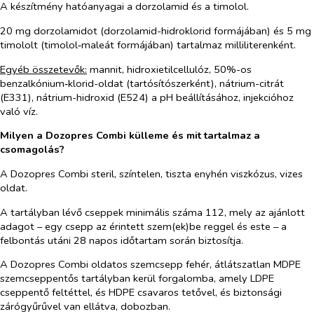
A készítmény hatóanyagai a dorzolamid és a timolol.
20 mg dorzolamidot (dorzolamid-hidroklorid formájában) és 5 mg
timololt (timolol‑maleát formájában) tartalmaz milliliterenként.
Egyéb összetevők:
mannit, hidroxietilcellulóz, 50%-os
benzalkónium‑klorid-oldat (tartósítószerként), nátrium-citrát
(E331), nátrium-hidroxid (E524) a pH beállításához, injekcióhoz
való víz.
Milyen a Dozopres Combi külleme és mit tartalmaz a
csomagolás?
A Dozopres Combi steril, színtelen, tiszta enyhén viszkózus, vizes
oldat.
A tartályban lévő cseppek minimális száma 112, mely az ajánlott
adagot – egy csepp az érintett szem(ek)be reggel és este – a
felbontás utáni 28 napos időtartam során biztosítja.
A Dozopres Combi oldatos szemcsepp fehér, átlátszatlan MDPE
szemcseppentős tartályban kerül forgalomba, amely LDPE
cseppentő feltéttel, és HDPE csavaros tetővel, és biztonsági
zárógyűrűvel van ellátva, dobozban.