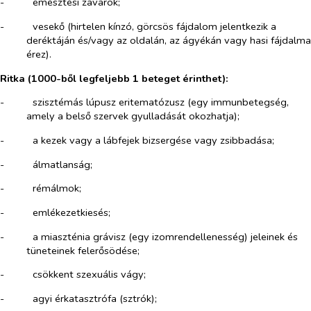
-​
emésztési zavarok;
-​
vesekő (hirtelen kínzó, görcsös fájdalom jelentkezik a
deréktáján és/vagy az oldalán, az ágyékán vagy hasi fájdalma
érez).
Ritka (1000-ből legfeljebb 1
beteget
érinthet):
-​
szisztémás lúpusz eritematózusz (egy immunbetegség,
amely a belső szervek gyulladását okozhatja);
-​
a kezek vagy a lábfejek bizsergése vagy zsibbadása;
-​
álmatlanság;
-​
rémálmok;
-​
emlékezetkiesés;
-​
a miaszténia grávisz (egy izomrendellenesség) jeleinek és
tüneteinek felerősödése;
-​
csökkent szexuális vágy;
-​
agyi érkatasztrófa (sztrók);