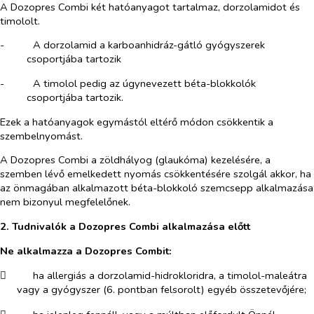
A Dozopres Combi két hatóanyagot tartalmaz, dorzolamidot és
timololt.
-​
A dorzolamid a karboanhidráz-gátló gyógyszerek
csoportjába tartozik
-​
A timolol pedig az úgynevezett béta-blokkolók
csoportjába tartozik.
Ezek a hatóanyagok egymástól eltérő módon csökkentik a
szembelnyomást.
A Dozopres Combi a zöldhályog (glaukóma) kezelésére, a
szemben lévő emelkedett nyomás csökkentésére szolgál akkor, ha
az önmagában alkalmazott béta-blokkoló szemcsepp alkalmazása
nem bizonyul megfelelőnek.
2. Tudnivalók a Dozopres Combi alkalmazása előtt
Ne alkalmazza a Dozopres Combit:
​
ha allergiás a dorzolamid-hidrokloridra, a timolol-maleátra
vagy a gyógyszer (6. pontban felsorolt) egyéb összetevőjére;