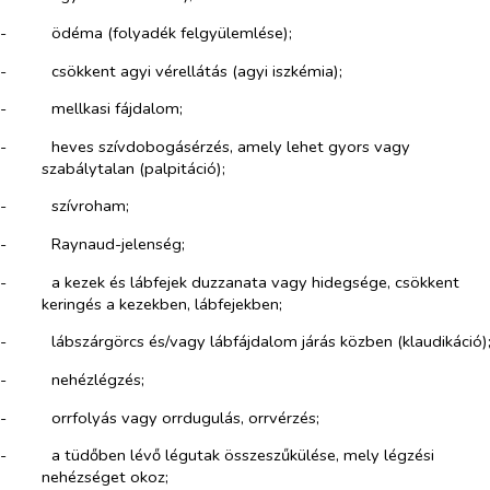
-​
ödéma (folyadék felgyülemlése);
-​
csökkent agyi vérellátás (agyi iszkémia);
-​
mellkasi fájdalom;
-​
heves szívdobogásérzés, amely lehet gyors vagy
szabálytalan (palpitáció);
-​
szívroham;
-​
Raynaud-jelenség;
-​
a kezek és lábfejek duzzanata vagy hidegsége, csökkent
keringés a kezekben, lábfejekben;
-​
lábszárgörcs és/vagy lábfájdalom járás közben (klaudikáció)
-​
nehézlégzés;
-​
orrfolyás vagy orrdugulás, orrvérzés;
-​
a tüdőben lévő légutak összeszűkülése, mely légzési
nehézséget okoz;