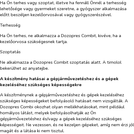
Ha Ön terhes vagy szoptat, illetve ha fennáll Önnél a terhesség
lehetősége vagy gyermeket szeretne, a gyógyszer alkalmazása
előtt beszéljen kezelőorvosával vagy gyógyszerészével.
Terhesség
Ha Ön terhes, ne alkalmazza a Dozopres Combit, kivéve, ha a
kezelőorvosa szükségesnek tartja.
Szoptatás
Ne alkalmazza a Dozopres Combit szoptatás alatt. A timolol
bekerülhet az anyatejbe.
A készítmény hatásai a gépjárművezetéshez és a gépek
kezeléséhez szükséges képességekre
A készítménynek a gépjárművezetéshez és gépek kezeléséhez
szükséges képességeket befolyásoló hatásait nem vizsgálták. A
Dozopres Combi okozhat olyan mellékhatásokat, mint például
homályos látást, melyek befolyásolhatják az Ön
gépjárművezetéshez és/vagy a gépek kezeléséhez szükséges
képességeit. Ne vezessen, és ne kezeljen gépeket, amíg nem érzi jól
magát és a látása ki nem tisztul.