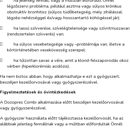
​
ha jelenleg fennáll, vagy a múltban előfordult Önnél
légzőszervi probléma, például asztma vagy súlyos krónikus
obstruktív bronhitisz (súlyos tüdőbetegség, mely zihálással,
légzési nehézséggel és/vagy hosszantartó köhögéssel jár);
​
ha lassú szívverése, szívelégtelensége vagy szívritmuszavar
(rendszertelen szívverés) van;
​
ha súlyos vesebetegsége vagy –problémája van, illetve a
kórtörténetében vesekövesség szerepel;
​
ha túlzottan savas a vére, amit a klorid-felszaporodás okoz 
vérben (hiperklorémiás acidózis).
Ha nem biztos abban, hogy alkalmazhatja-e ezt a gyógyszert,
beszéljen kezelőorvosával vagy gyógyszerészével.
Figyelmeztetések és óvintézkedések
A Dozopres Combi alkalmazása előtt beszéljen kezelőorvosával
vagy gyógyszerészével.
A gyógyszer használata előtt tájékoztassa kezelőorvosát, ha az
alábbiak jelenleg fennállnak vagy a múltban előfordultak Önnél: