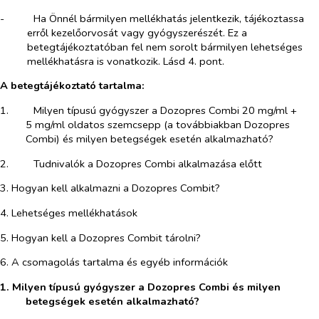
-​
Ha Önnél bármilyen mellékhatás jelentkezik, tájékoztassa
erről kezelőorvosát vagy gyógyszerészét. Ez a
betegtájékoztatóban fel nem sorolt bármilyen lehetséges
mellékhatásra is vonatkozik. Lásd 4. pont.
A betegtájékoztató tartalma:
1.​
Milyen típusú gyógyszer a Dozopres Combi 20 mg/ml +
5 mg/ml oldatos szemcsepp (a továbbiakban Dozopres
Combi) és milyen betegségek esetén alkalmazható?
2.​
Tudnivalók a Dozopres Combi alkalmazása előtt
3. Hogyan kell alkalmazni a Dozopres Combit?
4. Lehetséges mellékhatások
5. Hogyan kell a Dozopres Combit tárolni?
6. A csomagolás tartalma és egyéb információk
1. Milyen típusú gyógyszer a Dozopres Combi és milyen
betegségek esetén alkalmazható?