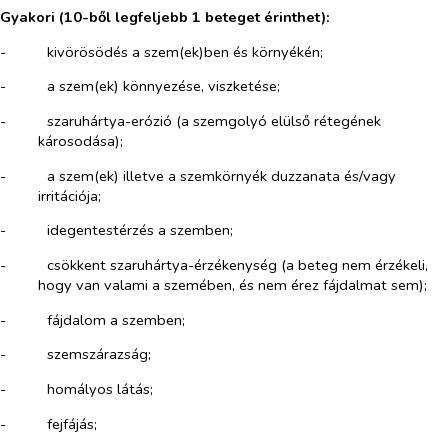
Gyakori (
10-ből legfeljebb 1 beteget érinthet
):
-​
kivörösödés a szem(ek)ben és környékén;
-​
a szem(ek) könnyezése, viszketése;
-​
szaruhártya-erózió (a szemgolyó elülső rétegének
károsodása);
-​
a szem(ek) illetve a szemkörnyék duzzanata és/vagy
irritációja;
-​
idegentestérzés a szemben;
-​
csökkent szaruhártya-érzékenység (a beteg nem érzékeli,
hogy van valami a szemében, és nem érez fájdalmat sem);
-​
fájdalom a szemben;
-​
szemszárazság;
-​
homályos látás;
-​
fejfájás;