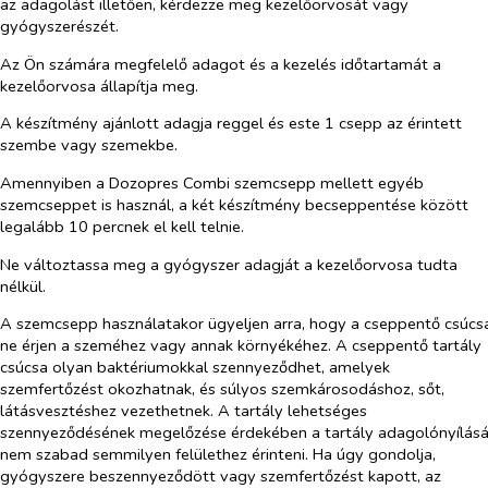
az adagolást illetően, kérdezze meg kezelőorvosát vagy
gyógyszerészét.
Az Ön számára megfelelő adagot és a kezelés időtartamát a
kezelőorvosa állapítja meg.
A készítmény ajánlott adagja reggel és este 1 csepp az érintett
szembe vagy szemekbe.
Amennyiben a Dozopres Combi szemcsepp mellett egyéb
szemcseppet is használ, a két készítmény becseppentése között
legalább 10 percnek el kell telnie.
Ne változtassa meg a gyógyszer adagját a kezelőorvosa tudta
nélkül.
A szemcsepp használatakor ügyeljen arra, hogy a cseppentő csúcs
ne érjen a szeméhez vagy annak környékéhez. A cseppentő tartály
csúcsa olyan baktériumokkal szennyeződhet, amelyek
szemfertőzést okozhatnak, és súlyos szemkárosodáshoz, sőt,
látásvesztéshez vezethetnek. A tartály lehetséges
szennyeződésének megelőzése érdekében a tartály adagolónyílásá
nem szabad semmilyen felülethez érinteni. Ha úgy gondolja,
gyógyszere beszennyeződött vagy szemfertőzést kapott, az