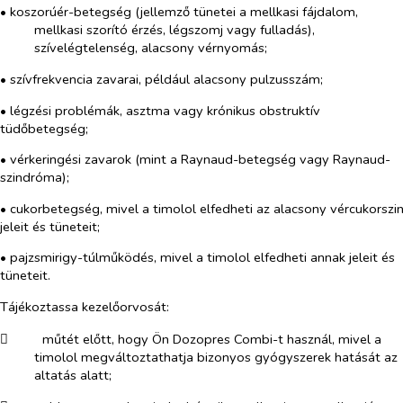
• koszorúér-betegség (jellemző tünetei a mellkasi fájdalom,
mellkasi szorító érzés, légszomj vagy fulladás),
szívelégtelenség, alacsony vérnyomás;
• szívfrekvencia zavarai, például alacsony pulzusszám;
• légzési problémák, asztma vagy krónikus obstruktív
tüdőbetegség;
• vérkeringési zavarok (mint a Raynaud-betegség vagy Raynaud-
szindróma);
• cukorbetegség, mivel a timolol elfedheti az alacsony vércukorszi
jeleit és tüneteit;
• pajzsmirigy-túlműködés, mivel a timolol elfedheti annak jeleit és
tüneteit.
Tájékoztassa kezelőorvosát:
​
műtét előtt, hogy Ön Dozopres Combi-t használ, mivel a
timolol megváltoztathatja bizonyos gyógyszerek hatását az
altatás alatt;