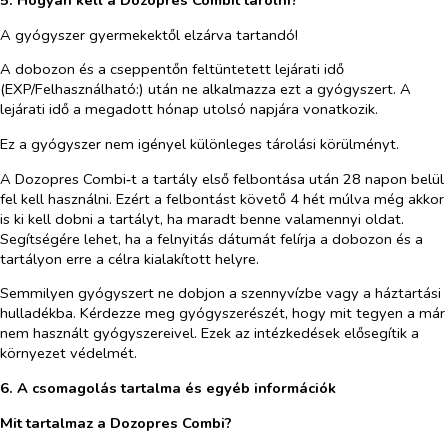
5. Hogyan kell a Dozopres Combit tárolni?
A gyógyszer gyermekektől elzárva tartandó!
A dobozon és a cseppentőn feltüntetett lejárati idő
(EXP/Felhasználható:) után ne alkalmazza ezt a gyógyszert. A
lejárati idő a megadott hónap utolsó napjára vonatkozik.
Ez a gyógyszer nem igényel különleges tárolási körülményt.
A Dozopres Combi‑t a tartály első felbontása után 28 napon belül
fel kell használni. Ezért a felbontást követő 4 hét múlva még akkor
is ki kell dobni a tartályt, ha maradt benne valamennyi oldat.
Segítségére lehet, ha a felnyitás dátumát felírja a dobozon és a
tartályon erre a célra kialakított helyre.
Semmilyen gyógyszert ne dobjon a szennyvízbe vagy a háztartási
hulladékba. Kérdezze meg gyógyszerészét, hogy mit tegyen a már
nem használt gyógyszereivel. Ezek az intézkedések elősegítik a
környezet védelmét.
6. A csomagolás tartalma és egyéb információk
Mit tartalmaz a Dozopres Combi?