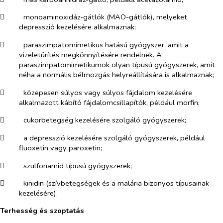
​
monoaminoxidáz-gátlók (MAO-gátlók), melyeket
depresszió kezelésére alkalmaznak;
​
paraszimpatomimetikus hatású gyógyszer, amit a
vizeletürítés megkönnyítésére rendelnek. A
paraszimpatomimetikumok olyan típusú gyógyszerek, amit
néha a normális bélmozgás helyreállítására is alkalmaznak;
​
közepesen súlyos vagy súlyos fájdalom kezelésére
alkalmazott kábító fájdalomcsillapítók, például morfin;
​
cukorbetegség kezelésére szolgáló gyógyszerek;
​
a depresszió kezelésére szolgáló gyógyszerek, például
fluoxetin vagy paroxetin;
​
szulfonamid típusú gyógyszerek;
​
kinidin (szívbetegségek és a malária bizonyos típusainak
kezelésére).
Terhesség és szoptatás