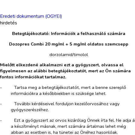
Eredeti dokumentum (OGYEI)
hirdetés
Betegtájékoztató: Információk a felhasználó számára
Dozopres Combi 20 mg/ml + 5 mg/ml oldatos szemcsepp
dorzolamid/timolol
Mielőtt elkezdené alkalmazni ezt a gyógyszert, olvassa el
figyelmesen az alábbi betegtájékoztatót,
mert az Ön számára
fontos információkat tartalmaz.
-​
Tartsa meg a betegtájékoztatót, mert a benne szereplő
információkra a későbbiek​ben is szüksége lehet.
-​
További kérdéseivel forduljon kezelőorvosához vagy
gyógyszerészéhez.
-​
Ezt a gyógyszert az orvos kizárólag Önnek írta fel. Ne adja á
a készítményt másnak, mert számára ártalmas lehet még
abban az esetben is, ha tünetei az Önéhez hasonlóak.