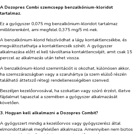
A Dozopres Combi szemcsepp benzalkónium-kloridot
tartalmaz.
Ez a gyógyszer 0,075 mg benzalkónium-kloridot tartalmaz
milliliterenként, ami megfelel 0,375 mg/5 ml-nek.
A benzalkónium-klorid felszívódhat a lágy kontaktlencsékbe, és
megváltoztathatja a kontaktlencsék színét. A gyógyszer
alkalmazása előtt el kell távolítania kontaktlencséjét, amit csak 15
perccel az alkalmazás után tehet vissza.
A benzalkónium-klorid szemirritációt is okozhat, különösen akkor,
ha szemszárazságban vagy a szaruhártya (a szem elülső részén
található áttetsző réteg) rendellenességében szenved.
Beszéljen kezelőorvosával, ha szokatlan vagy szúró érzést, illetve
fájdalmat tapasztal a szemében a gyógyszer alkalmazását
követően.
3. Hogyan kell alkalmazni a Dozopres Combit?
A gyógyszert mindig a kezelőorvos vagy gyógyszerész által
elmondottaknak megfelelően alkalmazza. Amennyiben nem biztos