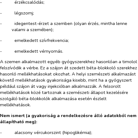
-​
érzékcsalódás;
-​
légszomj;
-​
idegentest-érzet a szemben (olyan érzés, mintha lenne
valami a szemében);
-​
emelkedett szívfrekvencia;
-​
emelkedett vérnyomás.
A szemen alkalmazott egyéb gyógyszerekhez hasonlóan a timolol
felszívódik a vérbe. Ez a szájon át szedett béta-blokkoló szerekhez
hasonló mellékhatásokat okozhat. A helyi szemészeti alkalmazást
követő mellékhatások gyakorisága kisebb, mint ha a gyógyszert
például szájon át vagy injekcióban alkalmazzák. A felsorolt
mellékhatások közé tartoznak a szemészeti állapot kezelésére
szolgáló béta-blokkolók alkalmazása esetén észlelt
mellékhatások.
Nem ismert (a gyakoriság a rendelkezésre álló adatokból nem
állapítható meg):
-​
alacsony vércukorszint (hipoglikémia);