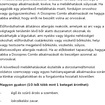
szemcsepp alkalmazását, kivéve, ha a mellékhatások súlyosak. Ha
aggódik egy jelentkező mellékhatás miatt, forduljon orvoshoz
vagy gyógyszerészhez. A Dozopres Combi alkalmazását ne hagyja
abba anélkül, hogy erről ne beszélt volna az orvosával.
Előfordulhatnak általános allergiás reakciók, amelyek az arc vagy a
végtagok területén lévő bőr alatti duzzanatot okoznak, és
elzárhatják a légutakat, ami nyelési vagy légzési nehézséget
okozhat; előfordulhat csalánkiütés vagy viszkető bőrkiütés, helyi
vagy testszerte megjelenő bőrkiütés, viszketés, súlyos,
életveszélyes allergiás reakció. Ha az előbbieket tapasztalja, hagyj
abba a Dozopres Combi alkalmazását és beszéljen azonnal az
orvosával.
A következő mellékhatásokat észlelték a dorzolamid/timolol
oldatos szemcsepp vagy egyes hatóanyagainak alkalmazása sorá
a klinikai vizsgálatokban és a forgalomba hozatalt követően:
Nagyon gyakori (
10-ből több mint 1 beteget érinthet):
-​
égő és szúró érzés a szemben;
-​
ízérzékelési zavar.