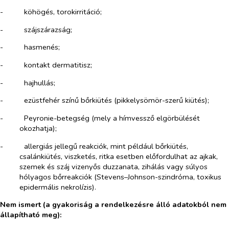
-​
köhögés, torokirritáció;
-​
szájszárazság;
-​
hasmenés;
-​
kontakt dermatitisz;
-​
hajhullás;
-​
ezüstfehér színű bőrkiütés (pikkelysömör-szerű kiütés);
-​
Peyronie-betegség (mely a hímvessző elgörbülését
okozhatja);
-​
allergiás jellegű reakciók, mint például bőrkiütés,
csalánkiütés, viszketés, ritka esetben előfordulhat az ajkak,
szemek és száj vizenyős duzzanata, zihálás vagy súlyos
hólyagos bőrreakciók (Stevens–Johnson-szindróma, toxikus
epidermális nekrolízis).
Nem ismert (a gyakoriság a rendelkezésre álló adatokból nem
állapítható meg):