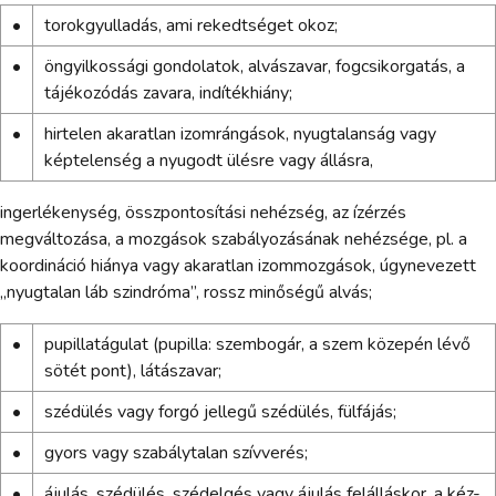
•
torokgyulladás, ami rekedtséget okoz;
•
öngyilkossági gondolatok, alvászavar, fogcsikorgatás, a
tájékozódás zavara, indítékhiány;
•
hirtelen akaratlan izomrángások, nyugtalanság vagy
képtelenség a nyugodt ülésre vagy állásra,
ingerlékenység, összpontosítási nehézség, az ízérzés
megváltozása, a mozgások szabályozásának nehézsége, pl. a
koordináció hiánya vagy akaratlan izommozgások, úgynevezett
„nyugtalan láb szindróma”, rossz minőségű alvás;
•
pupillatágulat (pupilla: szembogár, a szem közepén lévő
sötét pont), látászavar;
•
szédülés vagy forgó jellegű szédülés, fülfájás;
•
gyors vagy szabálytalan szívverés;
•
ájulás, szédülés, szédelgés vagy ájulás felálláskor, a kéz-