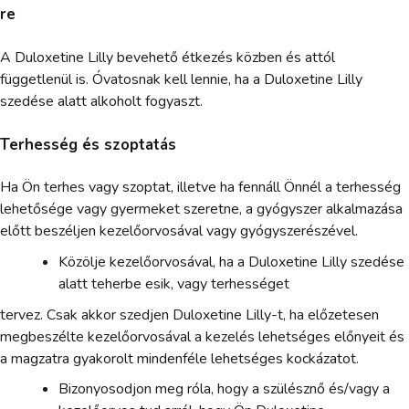
re
A Duloxetine Lilly bevehető étkezés közben és attól
függetlenül is. Óvatosnak kell lennie, ha a Duloxetine Lilly
szedése alatt alkoholt fogyaszt.
Terhesség és szoptatás
Ha Ön terhes vagy szoptat, illetve ha fennáll Önnél a terhesség
lehetősége vagy gyermeket szeretne, a gyógyszer alkalmazása
előtt beszéljen kezelőorvosával vagy gyógyszerészével.
Közölje kezelőorvosával, ha a Duloxetine Lilly szedése
alatt teherbe esik, vagy terhességet
tervez. Csak akkor szedjen Duloxetine Lilly-t, ha előzetesen
megbeszélte kezelőorvosával a kezelés lehetséges előnyeit és
a magzatra gyakorolt mindenféle lehetséges kockázatot.
Bizonyosodjon meg róla, hogy a szülésznő és/vagy a