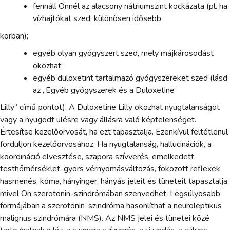
fennáll Önnél az alacsony nátriumszint kockázata (pl. ha
vízhajtókat szed, különösen idősebb
korban);
egyéb olyan gyógyszert szed, mely májkárosodást
okozhat;
egyéb duloxetint tartalmazó gyógyszereket szed (lásd
az „Egyéb gyógyszerek és a Duloxetine
Lilly” című pontot). A Duloxetine Lilly okozhat nyugtalanságot
vagy a nyugodt ülésre vagy állásra való képtelenséget.
Értesítse kezelőorvosát, ha ezt tapasztalja. Ezenkívül feltétlenül
forduljon kezelőorvosához: Ha nyugtalanság, hallucinációk, a
koordináció elvesztése, szapora szívverés, emelkedett
testhőmérséklet, gyors vérnyomásváltozás, fokozott reflexek,
hasmenés, kóma, hányinger, hányás jeleit és tüneteit tapasztalja,
mivel Ön szerotonin-szindrómában szenvedhet. Legsúlyosabb
formájában a szerotonin-szindróma hasonlíthat a neuroleptikus
malignus szindrómára (NMS). Az NMS jelei és tünetei közé