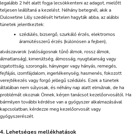
legalább 2 hét alatt fogja lecsökkenteni az adagot, mielőtt
teljesen leállítaná a kezelést. Néhány betegnél, akik a
Duloxetine Lilly szedését hirtelen hagyták abba, az alábbi
tünetek jelentkeztek:
szédülés, bizsergő, szurkáló érzés, elektromos
áramütésszerű érzés (különösen a fejben),
alvászavarok (valóságosnak tűnő álmok, rossz álmok,
álmatlanság), kimerültség, álmosság, nyugtalanság vagy
izgatottság, szorongás, hányinger vagy hányás, remegés,
fejfájás, izomfájdalom, ingerlékenység, hasmenés, fokozott
verejtékezés vagy forgó jellegű szédülés. Ezek a tünetek
általában nem súlyosak, és néhány nap alatt elmúlnak, de ha
problémát okoznak Önnek, kérjen tanácsot kezelőorvosától. Ha
bármilyen további kérdése van a gyógyszer alkalmazásával
kapcsolatban, kérdezze meg kezelőorvosát vagy
gyógyszerészét.
4. Lehetséges mellékhatások