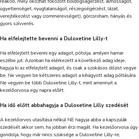
reakció, mely okozhat fokozott boldogságérzést, álmosságot,
ügyetlenséget, nyugtalanságot, részegségérzést, lázat,
verejtékezést vagy izommerevséget), görcsroham, hányás és
gyors szívverés.
Ha elfelejtette bevenni a Duloxetine Lilly-t
Ha elfelejtett bevenni egy adagot, pótolja, amilyen hamar
eszébe jut. Azonban ha elérkezett a következő adag ideje,
hagyja ki az elfelejtett adagot, és csak a szokásos dózist vegye
be. Ne vegyen be kétszeres adagot a kihagyott adag pótlására.
Ne vegyen be több Duloxetine Lilly-t, mint amennyit a
kezelőorvosa egy napra előírt.
Ha idő előtt abbahagyja a Duloxetine Lilly szedését
A kezelőorvos utasítása nélkül NE hagyja abba a kapszulák
szedését akkor sem, ha jobban érzi magát. Ha kezelőorvosa úgy
gondolja, hogy már nincs szüksége a Duloxetine Lilly-re,