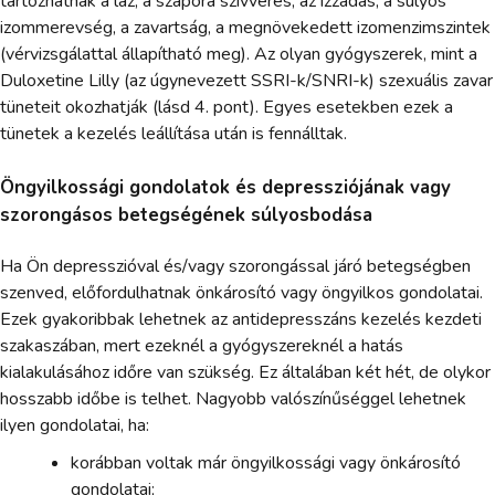
tartozhatnak a láz, a szapora szívverés, az izzadás, a súlyos
izommerevség, a zavartság, a megnövekedett izomenzimszintek
(vérvizsgálattal állapítható meg). Az olyan gyógyszerek, mint a
Duloxetine Lilly (az úgynevezett SSRI-k/SNRI-k) szexuális zavar
tüneteit okozhatják (lásd 4. pont). Egyes esetekben ezek a
tünetek a kezelés leállítása után is fennálltak.
Öngyilkossági gondolatok és depressziójának vagy
szorongásos betegségének súlyosbodása
Ha Ön depresszióval és/vagy szorongással járó betegségben
szenved, előfordulhatnak önkárosító vagy öngyilkos gondolatai.
Ezek gyakoribbak lehetnek az antidepresszáns kezelés kezdeti
szakaszában, mert ezeknél a gyógyszereknél a hatás
kialakulásához időre van szükség. Ez általában két hét, de olykor
hosszabb időbe is telhet. Nagyobb valószínűséggel lehetnek
ilyen gondolatai, ha:
korábban voltak már öngyilkossági vagy önkárosító
gondolatai;