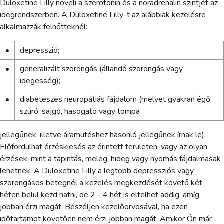
Duloxetine Lilly növeli a szerotonin és a noradrenalin szintjét az
idegrendszerben. A Duloxetine Lilly-t az alábbiak kezelésre
alkalmazzák felnőtteknél:
•
depresszió;
•
generalizált szorongás (állandó szorongás vagy
idegesség);
•
diabéteszes neuropátiás fájdalom (melyet gyakran égő,
szúró, sajgó, hasogató vagy tompa
jellegűnek, illetve áramütéshez hasonló jellegűnek írnak le).
Előfordulhat érzéskiesés az érintett területen, vagy az olyan
érzések, mint a tapintás, meleg, hideg vagy nyomás fájdalmasak
lehetnek. A Duloxetine Lilly a legtöbb depressziós vagy
szorongásos betegnél a kezelés megkezdését követő két
héten belül kezd hatni, de 2 - 4 hét is eltelhet addig, amíg
jobban érzi magát. Beszéljen kezelőorvosával, ha ezen
időtartamot követően nem érzi jobban magát. Amikor Ön már