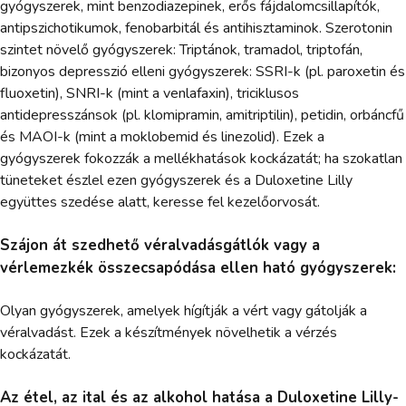
gyógyszerek, mint benzodiazepinek, erős fájdalomcsillapítók,
antipszichotikumok, fenobarbitál és antihisztaminok. Szerotonin
szintet növelő gyógyszerek: Triptánok, tramadol, triptofán,
bizonyos depresszió elleni gyógyszerek: SSRI-k (pl. paroxetin és
fluoxetin), SNRI-k (mint a venlafaxin), triciklusos
antidepresszánsok (pl. klomipramin, amitriptilin), petidin, orbáncfű
és MAOI-k (mint a moklobemid és linezolid). Ezek a
gyógyszerek fokozzák a mellékhatások kockázatát; ha szokatlan
tüneteket észlel ezen gyógyszerek és a Duloxetine Lilly
együttes szedése alatt, keresse fel kezelőorvosát.
Szájon át szedhető véralvadásgátlók vagy a
vérlemezkék összecsapódása ellen ható gyógyszerek:
Olyan gyógyszerek, amelyek hígítják a vért vagy gátolják a
véralvadást. Ezek a készítmények növelhetik a vérzés
kockázatát.
Az étel, az ital és az alkohol hatása a Duloxetine Lilly-