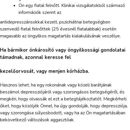
Ön egy fiatal felnőtt. Klinikai vizsgálatokból származó
információk szerint az
antidepresszánsokkal kezelt, pszichiátriai betegségben
szenvedő fiatal felnőttek (25 évesnél fiatalabbak) esetén
magasabb az öngyilkos magatartás kialakulásának veszélye.
Ha bármikor önkárosító vagy öngyilkossági gondolatai
támadnak, azonnal keresse fel
kezelőorvosát, vagy menjen kórházba.
Hasznos lehet, ha egy rokonának vagy közeli barátjának
beszámol depressziójáról vagy szorongásos betegségéről, és
megkéri, hogy olvassák el ezt a betegtájékoztatót. Megkérheti
őket, hogy közöljék Önnel, ha úgy gondolják, hogy depressziója,
vagy szorongása súlyosbodott, vagy ha az Ön magatartásában
bekövetkező változások aggasztóak.