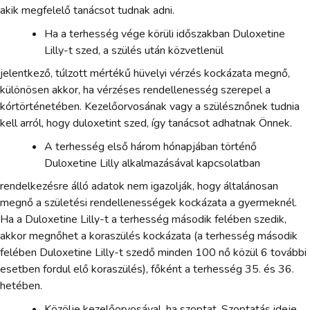
akik megfelelő tanácsot tudnak adni.
Ha a terhesség vége körüli időszakban Duloxetine
Lilly-t szed, a szülés után közvetlenül
jelentkező, túlzott mértékű hüvelyi vérzés kockázata megnő,
különösen akkor, ha vérzéses rendellenesség szerepel a
kórtörténetében. Kezelőorvosának vagy a szülésznőnek tudnia
kell arról, hogy duloxetint szed, így tanácsot adhatnak Önnek.
A terhesség első három hónapjában történő
Duloxetine Lilly alkalmazásával kapcsolatban
rendelkezésre álló adatok nem igazolják, hogy általánosan
megnő a születési rendellenességek kockázata a gyermeknél.
Ha a Duloxetine Lilly-t a terhesség második felében szedik,
akkor megnőhet a koraszülés kockázata (a terhesség második
felében Duloxetine Lilly-t szedő minden 100 nő közül 6 további
esetben fordul elő koraszülés), főként a terhesség 35. és 36.
hetében.
Közölje kezelőorvosával, ha szoptat. Szoptatás ideje