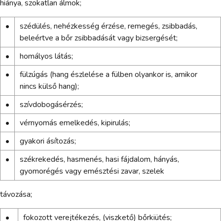
hiánya, szokatlan álmok;
•
szédülés, nehézkesség érzése, remegés, zsibbadás,
beleértve a bőr zsibbadását vagy bizsergését;
•
homályos látás;
•
fülzúgás (hang észlelése a fülben olyankor is, amikor
nincs külső hang);
•
szívdobogásérzés;
•
vérnyomás emelkedés, kipirulás;
•
gyakori ásítozás;
•
székrekedés, hasmenés, hasi fájdalom, hányás,
gyomorégés vagy emésztési zavar, szelek
távozása;
•
fokozott verejtékezés, (viszkető) bőrkiütés;