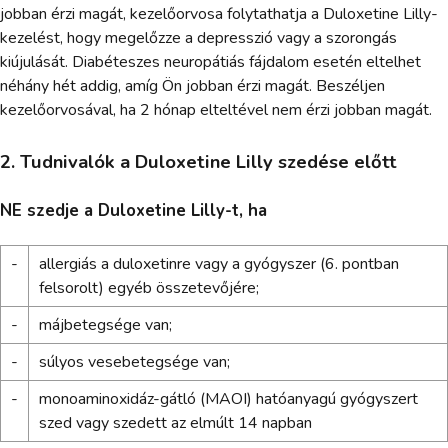
jobban érzi magát, kezelőorvosa folytathatja a Duloxetine Lilly-
kezelést, hogy megelőzze a depresszió vagy a szorongás
kiújulását. Diabéteszes neuropátiás fájdalom esetén eltelhet
néhány hét addig, amíg Ön jobban érzi magát. Beszéljen
kezelőorvosával, ha 2 hónap elteltével nem érzi jobban magát.
2. Tudnivalók a Duloxetine Lilly szedése előtt
NE szedje a Duloxetine Lilly-t, ha
-
allergiás a duloxetinre vagy a gyógyszer (6. pontban
felsorolt) egyéb összetevőjére;
-
májbetegsége van;
-
súlyos vesebetegsége van;
-
monoaminoxidáz-gátló (MAOI) hatóanyagú gyógyszert
szed vagy szedett az elmúlt 14 napban