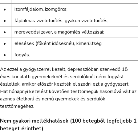
•
izomfájdalom, izomgörcs;
•
fájdalmas vizeletürítés, gyakori vizeletürítés;
•
merevedési zavar, a magömlés változásai;
•
elesések (főként időseknél), kimerültség;
•
fogyás.
Az ezzel a gyógyszerrel kezelt, depresszióban szenvedő 18
éves kor alatti gyermekeknél és serdülőknél némi fogyást
észleltek, amikor először kezdték el szedni ezt a gyógyszert.
Hat hónapnyi kezelést követően testtömegük hasonlóvá vált az
azonos életkorú és nemű gyermekek és serdülők
testtömegéhez.
Nem gyakori mellékhatások (100 betegből legfeljebb 1
beteget érinthet)