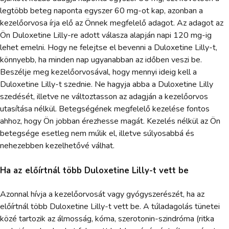
legtöbb beteg naponta egyszer 60 mg-ot kap, azonban a
kezelőorvosa írja elő az Önnek megfelelő adagot. Az adagot az
Ön Duloxetine Lilly-re adott válasza alapján napi 120 mg-ig
lehet emelni. Hogy ne felejtse el bevenni a Duloxetine Lilly-t,
könnyebb, ha minden nap ugyanabban az időben veszi be.
Beszélje meg kezelőorvosával, hogy mennyi ideig kell a
Duloxetine Lilly-t szednie. Ne hagyja abba a Duloxetine Lilly
szedését, illetve ne változtasson az adagján a kezelőorvos
utasítása nélkül. Betegségének megfelelő kezelése fontos
ahhoz, hogy Ön jobban érezhesse magát. Kezelés nélkül az Ön
betegsége esetleg nem múlik el, illetve súlyosabbá és
nehezebben kezelhetővé válhat.
Ha az előírtnál több Duloxetine Lilly-t vett be
Azonnal hívja a kezelőorvosát vagy gyógyszerészét, ha az
előírtnál több Duloxetine Lilly-t vett be. A túladagolás tünetei
közé tartozik az álmosság, kóma, szerotonin-szindróma (ritka