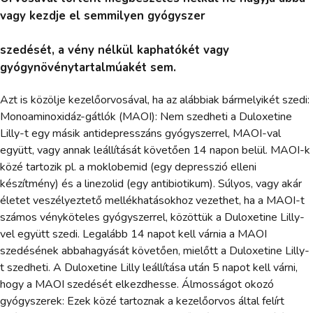
vagy kezdje el semmilyen gyógyszer
szedését, a vény nélkül kaphatókét vagy
gyógynövénytartalmúakét sem.
Azt is közölje kezelőorvosával, ha az alábbiak bármelyikét szedi:
Monoaminoxidáz-gátlók (MAOI): Nem szedheti a Duloxetine
Lilly-t egy másik antidepresszáns gyógyszerrel, MAOI-val
együtt, vagy annak leállítását követően 14 napon belül. MAOI-k
közé tartozik pl. a moklobemid (egy depresszió elleni
készítmény) és a linezolid (egy antibiotikum). Súlyos, vagy akár
életet veszélyeztető mellékhatásokhoz vezethet, ha a MAOI-t
számos vényköteles gyógyszerrel, közöttük a Duloxetine Lilly-
vel együtt szedi. Legalább 14 napot kell várnia a MAOI
szedésének abbahagyását követően, mielőtt a Duloxetine Lilly-
t szedheti. A Duloxetine Lilly leállítása után 5 napot kell várni,
hogy a MAOI szedését elkezdhesse. Álmosságot okozó
gyógyszerek: Ezek közé tartoznak a kezelőorvos által felírt