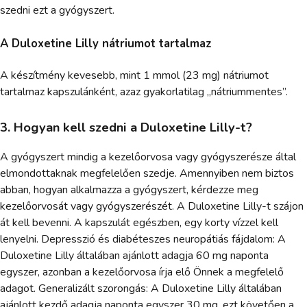
szedni ezt a gyógyszert.
A Duloxetine Lilly nátriumot tartalmaz
A készítmény kevesebb, mint 1 mmol (23 mg) nátriumot
tartalmaz kapszulánként, azaz gyakorlatilag „nátriummentes”.
3. Hogyan kell szedni a Duloxetine Lilly-t?
A gyógyszert mindig a kezelőorvosa vagy gyógyszerésze által
elmondottaknak megfelelően szedje. Amennyiben nem biztos
abban, hogyan alkalmazza a gyógyszert, kérdezze meg
kezelőorvosát vagy gyógyszerészét. A Duloxetine Lilly-t szájon
át kell bevenni. A kapszulát egészben, egy korty vízzel kell
lenyelni. Depresszió és diabéteszes neuropátiás fájdalom: A
Duloxetine Lilly általában ajánlott adagja 60 mg naponta
egyszer, azonban a kezelőorvosa írja elő Önnek a megfelelő
adagot. Generalizált szorongás: A Duloxetine Lilly általában
ajánlott kezdő adagja naponta egyszer 30 mg, ezt követően a