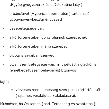
„Egyéb gyógyszerek és a Duloxetine Lilly”);
-
orbáncfüvet (Hypericum perforatum) tartalmazó
gyógynövénykészítményt szed;
-
vesebetegsége van;
-
a kórtörténetében görcsrohamok szerepelnek;
-
a kórtörténetében mánia szerepel;
-
bipoláris zavarban szenved;
-
olyan szembetegsége van, mint például a glaukóma
(emelkedett szembelnyomás) bizonyos
fajtái;
vérzéses rendellenesség szerepel a kórtörténetében
(hajlamos véraláfutás kialakulására),
különösen, ha Ön terhes (lásd „Terhesség és szoptatás”);