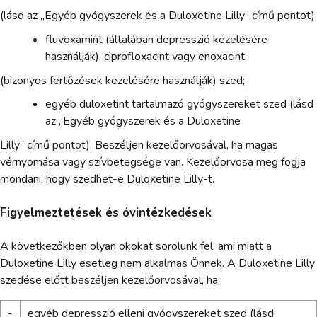
(lásd az „Egyéb gyógyszerek és a Duloxetine Lilly” című pontot);
fluvoxamint (általában depresszió kezelésére
használják), ciprofloxacint vagy enoxacint
(bizonyos fertőzések kezelésére használják) szed;
egyéb duloxetint tartalmazó gyógyszereket szed (lásd
az „Egyéb gyógyszerek és a Duloxetine
Lilly” című pontot). Beszéljen kezelőorvosával, ha magas
vérnyomása vagy szívbetegsége van. Kezelőorvosa meg fogja
mondani, hogy szedhet-e Duloxetine Lilly-t.
Figyelmeztetések és óvintézkedések
A következőkben olyan okokat sorolunk fel, ami miatt a
Duloxetine Lilly esetleg nem alkalmas Önnek. A Duloxetine Lilly
szedése előtt beszéljen kezelőorvosával, ha:
-
egyéb depresszió elleni gyógyszereket szed (lásd