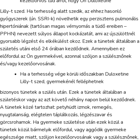
kezelőorvos tud arról, hogy Ön Duloxetine
Lilly-t szed. Ha terhesség alatt szedik, az ehhez hasonló
gyógyszerek (ún. SSRI-k) növelhetik egy perzisztens pulmonális
hipertóniának (tartósan magas vérnyomás a tüdő ereiben –
PPHN) nevezett súlyos állapot kockázatát, ami az újszülöttnél
gyorsabb légzést és elkékülést okoz. Ezek a tünetek általában a
születés utáni első 24 órában kezdődnek. Amennyiben ez
előfordul az Ön gyermekével, azonnal szóljon a szülésznőnek
és/vagy kezelőorvosának.
Ha a terhesség vége körüli időszakban Duloxetine
Lilly-t szed, gyermekénél felléphetnek
bizonyos tünetek a szülés után. Ezek a tünetek általában a
születéskor vagy az azt követő néhány napon belül kezdődnek.
A tünetek közé tartozhat: petyhüdt izmok, remegés,
nyugtalanság, elégtelen táplálkozás, légzészavar és
görcsrohamok. Ha gyermeke születése után ezek közül a
tünetek közül bármelyik előfordul, vagy aggódik gyermeke
egészsége miatt, szóljon kezelőorvosának vagy a szülésznőnek,