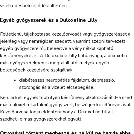
viselkedésbeli fejlődést illetően.
Egyéb gyógyszerek és a Duloxetine Lilly
Feltétlenül tájékoztassa kezelőorvosát vagy gyógyszerészét a
jelenleg vagy nemrégiben szedett, valamint szedni tervezett
egyéb gyógyszereiről, beleértve a vény nélkül kapható
készítményeket is. A Duloxetine Lilly hatóanyaga, a duloxetin,
más gyógyszerekben is megtalálható, melyek egyéb
betegségek kezelésére szolgálnak:
diabéteszes neuropátiás fájdalom, depresszió,
szorongás és a vizelet elcsepegése.
Kerülni kell egynél több ilyen készítmény alkalmazását. Ha szed
más duloxetin-tartalmú gyógyszert, beszéljen kezelőorvosával.
Kezelőorvosa fogja eldönteni, hogy a Duloxetine Lilly-t
szedheti-e más gyógyszerekkel együtt.
Orvosával történt megbeszélés nélkül ne hagyja abba