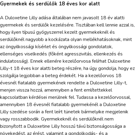
Gyermekek és serdülők 18 éves kor alatt
A Duloxetine Lilly adása általában nem javasolt 18 év alatti
gyermekek és serdülők kezelésére. Tisztában kell lennie azzal is,
hogy ilyen típusú gyógyszerrel kezelt gyermekeknél és
serdülőknél nagyobb a kockázata olyan mellékhatásoknak, mint
az öngyilkossági kísérlet és öngyilkossági gondolatok,
ellenséges viselkedés (főként agresszivitás, ellenkezés és
indulatosság). Ennek ellenére kezelőorvosa felírhat Duloxetine
Lilly-t 18 éves kor alatti beteg részére, ha úgy gondolja, hogy ez
szolgálja legjobban a beteg érdekét. Ha a kezelőorvos 18
évesnél fiatalabb gyermekének rendelte a Duloxetine Lilly-t,
menjen vissza hozzá, amennyiben a fent említettekkel
kapcsolatban kérdései merülnek fel. Tudassa a kezelőorvossal,
amennyiben 18 évesnél fiatalabb gyermekénél a Duloxetine
Lilly szedése során a fent leírt tünetek bármelyike megjelenik
vagy rosszabbodik. Gyermekeknél és serdülőknél nem
bizonyított a Duloxetine Lilly hosszú távú biztonságossága a
növekedést, az érést, valamint a gondolkodás- és a