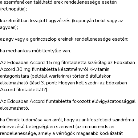
a szemfenéken található erek rendellenessége esetén
(retinopátia);
közelmúltban lezajlott agyvérzés (koponyán belül vagy az
agyban);
az agy vagy a gerincoszlop ereinek rendellenessége esetén;
ha mechanikus műbillentyűje van.
Az Edoxaban Accord 15 mg filmtabletta kizárólag az Edoxaban
Accord 30 mg filmtabletta készítményről K-vitamin
antagonistára (például warfarinra) történő átálláskor
alkalmazható (lásd 3. pont: Hogyan kell szedni az Edoxaban
Accord filmtablettát?).
Az Edoxaban Accord filmtabletta fokozott elővigyázatossággal
alkalmazható,
ha Önnek tudomása van arról, hogy az antifoszfolipid szindróma
elnevezésű betegségben szenved (az immunrendszer
rendellenessége, amely a vérrögök magasabb kockázatát