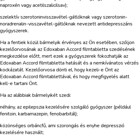
naproxén vagy acetilszalicilsav);
szelektív szerotoninvisszavétel-gátlóknak vagy szerotonin-
noradrenalin-visszavétel-gátlóknak nevezett antidepresszáns
gyógyszerek.
Ha a fentiek közül bármelyik érvényes az Ön esetében, szóljon
kezelőorvosának az Edoxaban Accord filmtabletta szedésének
megkezdése előtt, mert ezek a gyógyszerek fokozhatják az
Edoxaban Accord filmtabletta hatását és a nemkívánatos vérzés
kockázatát. Kezelőorvosa dönti el, hogy kezeli-e Önt az
Edoxaban Accord filmtablettával, és hogy megfigyelés alatt
kell-e tartani Önt.
Ha az alábbiak bármelyikét szedi:
néhány, az epilepszia kezelésére szolgáló gyógyszer (például
fenitoin, karbamazepin, fenobarbitál);
közönséges orbáncfű, ami szorongás és enyhe depresszió
kezelésére használt;