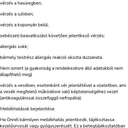
vérzés a hasüregben;
vérzés a szívben;
vérzés a koponyán belül;
sebészeti beavatkozást követően jelentkező vérzés;
allergiás sokk;
bármely testrész allergiás reakció okozta duzzanata.
Nem ismert (a gyakoriság a rendelkezésre álló adatokból nem
állapítható meg)
vérzés a vesében, esetenként vér jelenlétével a vizeletben, ami
a vesék megfelelő működésre való képtelenségéhez vezet
(antikoagulánssal összefüggő nefropátia).
Mellékhatások bejelentése
Ha Önnél bármilyen mellékhatás jelentkezik, tájékoztassa
kezelőorvosát vagy gyógyszerészét. Ez a betegtájékoztatóban