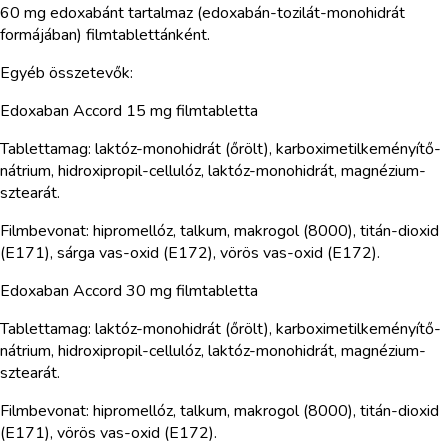
60 mg edoxabánt tartalmaz (edoxabán-tozilát-monohidrát
formájában) filmtablettánként.
Egyéb összetevők:
Edoxaban Accord 15 mg filmtabletta
Tablettamag: laktóz-monohidrát (őrölt), karboximetilkeményítő-
nátrium, hidroxipropil-cellulóz, laktóz-monohidrát, magnézium-
sztearát.
Filmbevonat: hipromellóz, talkum, makrogol (8000), titán-dioxid
(E171), sárga vas-oxid (E172), vörös vas-oxid (E172).
Edoxaban Accord 30 mg filmtabletta
Tablettamag: laktóz-monohidrát (őrölt), karboximetilkeményítő-
nátrium, hidroxipropil-cellulóz, laktóz-monohidrát, magnézium-
sztearát.
Filmbevonat: hipromellóz, talkum, makrogol (8000), titán-dioxid
(E171), vörös vas-oxid (E172).