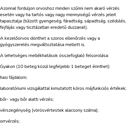
Azonnal forduljon orvoshoz minden szűnni nem akaró vérzés
esetén vagy ha tartós vagy nagy mennyiségű vérzés jeleit
tapasztalja (túlzott gyengeség, fáradtság, sápadtság, szédülés,
fejfájás vagy tisztázatlan eredetű duzzanat).
A kezelőorvos dönthet a szoros ellenőrzés vagy a
gyógyszerelés megváltoztatása mellett is.
A lehetséges mellékhatások összefoglaló felsorolása:
Gyakori (10 beteg közül legfeljebb 1 beteget érinthet)
hasi fájdalom;
laboratóriumi vizsgálattal kimutatott kóros májfunkciós értékek;
bőr- vagy bőr alatti vérzés;
vérszegénység (vörösvértestek alacsony száma);
orrvérzés;