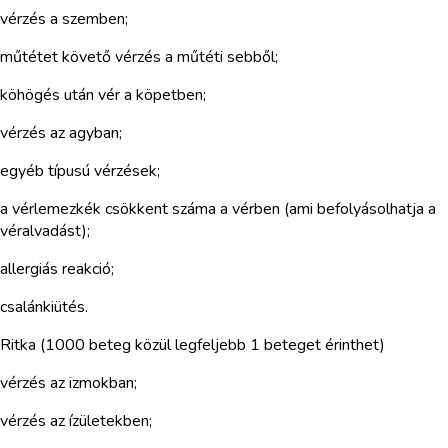
vérzés a szemben;
műtétet követő vérzés a műtéti sebből;
köhögés után vér a köpetben;
vérzés az agyban;
egyéb típusú vérzések;
a vérlemezkék csökkent száma a vérben (ami befolyásolhatja a
véralvadást);
allergiás reakció;
csalánkiütés.
Ritka (1000 beteg közül legfeljebb 1 beteget érinthet)
vérzés az izmokban;
vérzés az ízületekben;