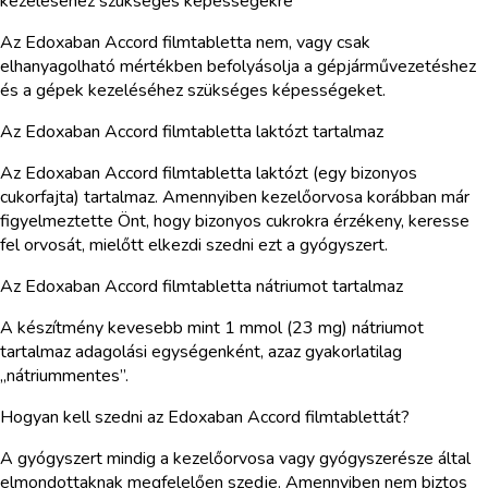
kezeléséhez szükséges képességekre
Az Edoxaban Accord filmtabletta nem, vagy csak
elhanyagolható mértékben befolyásolja a gépjárművezetéshez
és a gépek kezeléséhez szükséges képességeket.
Az Edoxaban Accord filmtabletta laktózt tartalmaz
Az Edoxaban Accord filmtabletta laktózt (egy bizonyos
cukorfajta) tartalmaz. Amennyiben kezelőorvosa korábban már
figyelmeztette Önt, hogy bizonyos cukrokra érzékeny, keresse
fel orvosát, mielőtt elkezdi szedni ezt a gyógyszert.
Az Edoxaban Accord filmtabletta nátriumot tartalmaz
A készítmény kevesebb mint 1 mmol (23 mg) nátriumot
tartalmaz adagolási egységenként, azaz gyakorlatilag
„nátriummentes”.
Hogyan kell szedni az Edoxaban Accord filmtablettát?
A gyógyszert mindig a kezelőorvosa vagy gyógyszerésze által
elmondottaknak megfelelően szedje. Amennyiben nem biztos