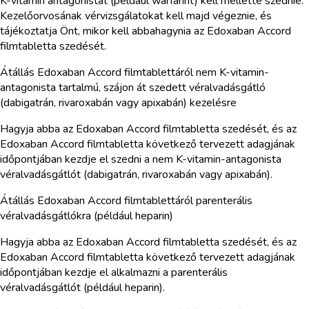
K-vitamin antagonistát (például warfarint) kell mellette szednie.
Kezelőorvosának vérvizsgálatokat kell majd végeznie, és
tájékoztatja Önt, mikor kell abbahagynia az Edoxaban Accord
filmtabletta szedését.
Átállás Edoxaban Accord filmtablettáról nem K-vitamin-
antagonista tartalmú, szájon át szedett véralvadásgátló
(dabigatrán, rivaroxabán vagy apixabán) kezelésre
Hagyja abba az Edoxaban Accord filmtabletta szedését, és az
Edoxaban Accord filmtabletta következő tervezett adagjának
időpontjában kezdje el szedni a nem K-vitamin-antagonista
véralvadásgátlót (dabigatrán, rivaroxabán vagy apixabán).
Átállás Edoxaban Accord filmtablettáról parenterális
véralvadásgátlókra (például heparin)
Hagyja abba az Edoxaban Accord filmtabletta szedését, és az
Edoxaban Accord filmtabletta következő tervezett adagjának
időpontjában kezdje el alkalmazni a parenterális
véralvadásgátlót (például heparin).