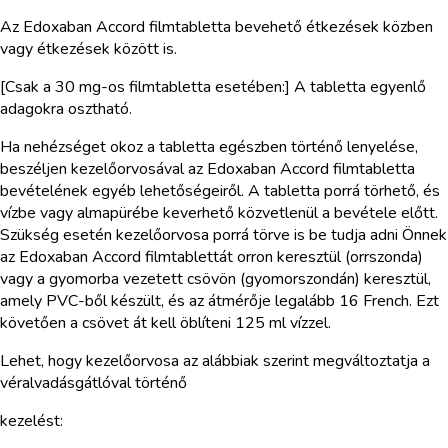
Az Edoxaban Accord filmtabletta bevehető étkezések közben
vagy étkezések között is.
[Csak a 30 mg-os filmtabletta esetében:] A tabletta egyenlő
adagokra osztható.
Ha nehézséget okoz a tabletta egészben történő lenyelése,
beszéljen kezelőorvosával az Edoxaban Accord filmtabletta
bevételének egyéb lehetőségeiről. A tabletta porrá törhető, és
vízbe vagy almapürébe keverhető közvetlenül a bevétele előtt.
Szükség esetén kezelőorvosa porrá törve is be tudja adni Önnek
az Edoxaban Accord filmtablettát orron keresztül (orrszonda)
vagy a gyomorba vezetett csövön (gyomorszondán) keresztül,
amely PVC-ből készült, és az átmérője legalább 16 French. Ezt
követően a csövet át kell öblíteni 125 ml vízzel.
Lehet, hogy kezelőorvosa az alábbiak szerint megváltoztatja a
véralvadásgátlóval történő
kezelést: