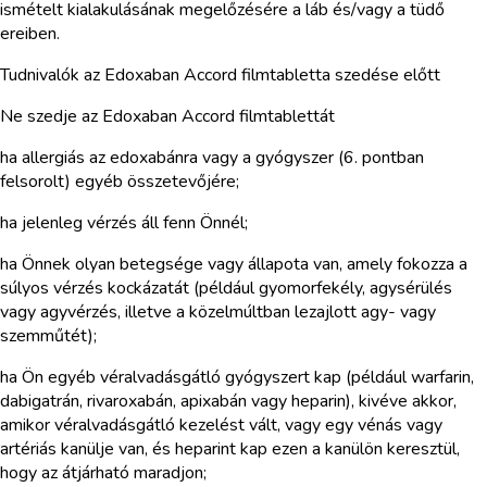
ismételt kialakulásának megelőzésére a láb és/vagy a tüdő
ereiben.
Tudnivalók az Edoxaban Accord filmtabletta szedése előtt
Ne szedje az Edoxaban Accord filmtablettát
ha allergiás az edoxabánra vagy a gyógyszer (6. pontban
felsorolt) egyéb összetevőjére;
ha jelenleg vérzés áll fenn Önnél;
ha Önnek olyan betegsége vagy állapota van, amely fokozza a
súlyos vérzés kockázatát (például gyomorfekély, agysérülés
vagy agyvérzés, illetve a közelmúltban lezajlott agy- vagy
szemműtét);
ha Ön egyéb véralvadásgátló gyógyszert kap (például warfarin,
dabigatrán, rivaroxabán, apixabán vagy heparin), kivéve akkor,
amikor véralvadásgátló kezelést vált, vagy egy vénás vagy
artériás kanülje van, és heparint kap ezen a kanülön keresztül,
hogy az átjárható maradjon;