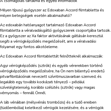
A csomagolás tartalma és egyéb információk
Milyen típusú gyógyszer az Edoxaban Accord filmtabletta és
milyen betegségek esetén alkalmazható?
Az edoxabán hatóanyagot tartalmazó Edoxaban Accord
filmtabletta a véralvadásgátló gyógyszerek csoportjába tartozik.
Ez a gyógyszer az Xa faktor aktivitásának gátlásán keresztül
segíti a vérrögképződés megelőzését, ami a véralvadási
folyamat egy fontos alkotóeleme.
Az Edoxaban Accord filmtablettát felnőtteknél alkalmazzák:
Agyi vérrögképződés (sztrók) és egyéb vérerekben történő
vérrögképződés megelőzésére, ha Ön nem billentyű eredetű
pitvarfibrillációnak nevezett szívritmuszavarban szenved, és
legalább egy további kockázati tényező – például
szívelégtelenség, korábbi szélütés (sztrók) vagy magas
vérnyomás – fennáll Önnél.
A láb vénáiban (mélyvénás trombózis) és a tüdő ereiben
(tüdőembólia) keletkező vérrögök kezelésére, és a vérrögök