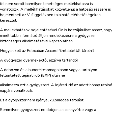
fel nem sorolt bármilyen lehetséges mellékhatásra is
vonatkozik. A mellékhatásokat közvetlenül a hatóság részére is
bejelentheti az V. függelékben található elérhetőségeken
keresztül.
A mellékhatások bejelentésével Ön is hozzájárulhat ahhoz, hogy
minél több információ álljon rendelkezésre a gyógyszer
biztonságos alkalmazásával kapcsolatban.
Hogyan kell az Edoxaban Accord filmtablettát tárolni?
A gyógyszer gyermekektől elzárva tartandó!
A dobozon és a buborékcsomagoláson vagy a tartályon
feltüntetett lejárati idő (EXP) után ne
alkalmazza ezt a gyógyszert. A lejárati idő az adott hónap utolsó
napjára vonatkozik.
Ez a gyógyszer nem igényel különleges tárolást.
Semmilyen gyógyszert ne dobjon a szennyvízbe vagy a