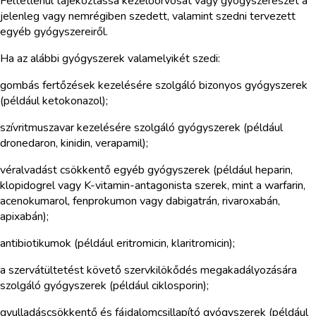
Feltétlenül tájékoztassa kezelőorvosát vagy gyógyszerészét a
jelenleg vagy nemrégiben szedett, valamint szedni tervezett
egyéb gyógyszereiről.
Ha az alábbi gyógyszerek valamelyikét szedi:
gombás fertőzések kezelésére szolgáló bizonyos gyógyszerek
(például ketokonazol);
szívritmuszavar kezelésére szolgáló gyógyszerek (például
dronedaron, kinidin, verapamil);
véralvadást csökkentő egyéb gyógyszerek (például heparin,
klopidogrel vagy K-vitamin-antagonista szerek, mint a warfarin,
acenokumarol, fenprokumon vagy dabigatrán, rivaroxabán,
apixabán);
antibiotikumok (például eritromicin, klaritromicin);
a szervátültetést követő szervkilökődés megakadályozására
szolgáló gyógyszerek (például ciklosporin);
gyulladáscsökkentő és fájdalomcsillapító gyógyszerek (például