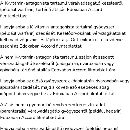
A K-vitamin-antagonista tartalmú véralvadásgátló kezelésről
(például warfarin) történő átállás Edoxaban Accord
filmtablettára
Hagyja abba a K-vitamin-antagonista tartalmú gyógyszer
(például warfarin) szedését. Kezelőorvosának vérvizsgálatokat
kell majd végeznie, és tájékoztatja Önt, mikor kell elkezdenie
szedni az Edoxaban Accord filmtablettát.
A nem K-vitamin-antagonista tartalmú, szájon át szedett
véralvadásgátló kezelésről (dabigatrán, rivaroxabán vagy
apixabán) történő átállás Edoxaban Accord filmtablettára
Hagyja abba az előző gyógyszerek (dabigatrán, rivaroxabán vagy
apixabán) szedését, majd a következő esedékes adag
időpontjában vegye be az Edoxaban Accord filmtablettát.
Átállás nem a gyomor-bélrendszeren keresztül adott
(parenterális) véralvadásgátló gyógyszerről (például heparin)
Edoxaban Accord filmtablettára
Hagyja abba a véralvadásgátló gyógyszer (például heparin)