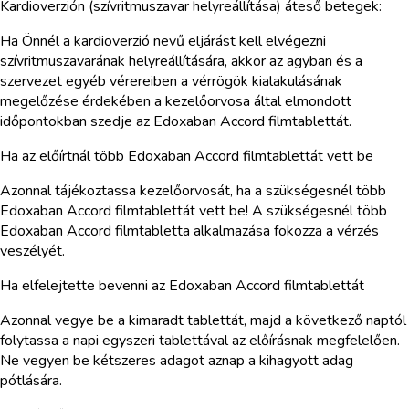
Kardioverzión (szívritmuszavar helyreállítása) áteső betegek:
Ha Önnél a kardioverzió nevű eljárást kell elvégezni
szívritmuszavarának helyreállítására, akkor az agyban és a
szervezet egyéb vérereiben a vérrögök kialakulásának
megelőzése érdekében a kezelőorvosa által elmondott
időpontokban szedje az Edoxaban Accord filmtablettát.
Ha az előírtnál több Edoxaban Accord filmtablettát vett be
Azonnal tájékoztassa kezelőorvosát, ha a szükségesnél több
Edoxaban Accord filmtablettát vett be! A szükségesnél több
Edoxaban Accord filmtabletta alkalmazása fokozza a vérzés
veszélyét.
Ha elfelejtette bevenni az Edoxaban Accord filmtablettát
Azonnal vegye be a kimaradt tablettát, majd a következő naptól
folytassa a napi egyszeri tablettával az előírásnak megfelelően.
Ne vegyen be kétszeres adagot aznap a kihagyott adag
pótlására.