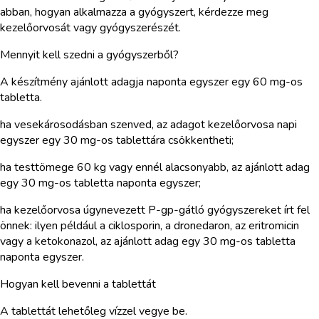
abban, hogyan alkalmazza a gyógyszert, kérdezze meg
kezelőorvosát vagy gyógyszerészét.
Mennyit kell szedni a gyógyszerből?
A készítmény ajánlott adagja naponta egyszer egy 60 mg-os
tabletta.
ha vesekárosodásban szenved, az adagot kezelőorvosa napi
egyszer egy 30 mg-os tablettára csökkentheti;
ha testtömege 60 kg vagy ennél alacsonyabb, az ajánlott adag
egy 30 mg-os tabletta naponta egyszer;
ha kezelőorvosa úgynevezett P-gp-gátló gyógyszereket írt fel
önnek: ilyen például a ciklosporin, a dronedaron, az eritromicin
vagy a ketokonazol, az ajánlott adag egy 30 mg-os tabletta
naponta egyszer.
Hogyan kell bevenni a tablettát
A tablettát lehetőleg vízzel vegye be.