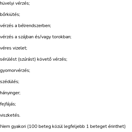
hüvelyi vérzés;
bőrkiütés;
vérzés a bélrendszerben;
vérzés a szájban és/vagy torokban;
véres vizelet;
sérülést (szúrást) követő vérzés;
gyomorvérzés;
szédülés;
hányinger;
fejfájás;
viszketés.
Nem gyakori (100 beteg közül legfeljebb 1 beteget érinthet)