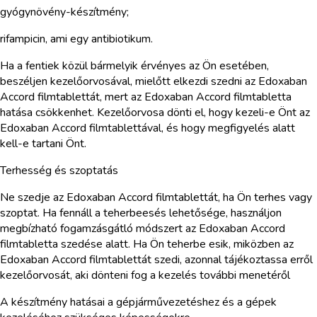
gyógynövény-készítmény;
rifampicin, ami egy antibiotikum.
Ha a fentiek közül bármelyik érvényes az Ön esetében,
beszéljen kezelőorvosával, mielőtt elkezdi szedni az Edoxaban
Accord filmtablettát, mert az Edoxaban Accord filmtabletta
hatása csökkenhet. Kezelőorvosa dönti el, hogy kezeli-e Önt az
Edoxaban Accord filmtablettával, és hogy megfigyelés alatt
kell-e tartani Önt.
Terhesség és szoptatás
Ne szedje az Edoxaban Accord filmtablettát, ha Ön terhes vagy
szoptat. Ha fennáll a teherbeesés lehetősége, használjon
megbízható fogamzásgátló módszert az Edoxaban Accord
filmtabletta szedése alatt. Ha Ön teherbe esik, miközben az
Edoxaban Accord filmtablettát szedi, azonnal tájékoztassa erről
kezelőorvosát, aki dönteni fog a kezelés további menetéről
A készítmény hatásai a gépjárművezetéshez és a gépek