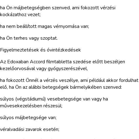
ha Ön májbetegségben szenved, ami fokozott vérzési
kockázathoz vezet;
ha nem beállított magas vérnyomása van;
ha Ön terhes vagy szoptat.
Figyelmeztetések és óvintézkedések
Az Edoxaban Accord filmtabletta szedése előtt beszéljen
kezelőorvosával vagy gyógyszerészével,
ha fokozott Önnél a vérzés veszélye, ami például akkor fordulhat
elő, ha Ön az alábbi betegségek bármelyikében szenved:
súlyos (végstádiumú) vesebetegsége van vagy ha
művesekezelésben részesül;
súlyos májbetegsége van;
véralvadási zavarok esetén;