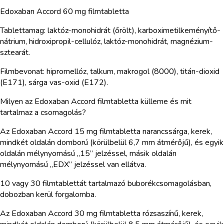
Edoxaban Accord 60 mg filmtabletta
Tablettamag: laktóz-monohidrát (őrölt), karboximetilkeményítő-
nátrium, hidroxipropil-cellulóz, laktóz-monohidrát, magnézium-
sztearát.
Filmbevonat: hipromellóz, talkum, makrogol (8000), titán-dioxid
(E171), sárga vas-oxid (E172).
Milyen az Edoxaban Accord filmtabletta külleme és mit
tartalmaz a csomagolás?
Az Edoxaban Accord 15 mg filmtabletta narancssárga, kerek,
mindkét oldalán domború (körülbelül 6,7 mm átmérőjű), és egyik
oldalán mélynyomású „15” jelzéssel, másik oldalán
mélynyomású „EDX” jelzéssel van ellátva.
10 vagy 30 filmtablettát tartalmazó buborékcsomagolásban,
dobozban kerül forgalomba.
Az Edoxaban Accord 30 mg filmtabletta rózsaszínű, kerek,