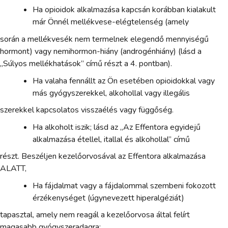
Ha opioidok alkalmazása kapcsán korábban kialakult
már Önnél mellékvese-elégtelenség (amely
során a mellékvesék nem termelnek elegendő mennyiségű
hormont) vagy nemihormon-hiány (androgénhiány) (lásd a
„Súlyos mellékhatások” című részt a 4. pontban).
Ha valaha fennállt az Ön esetében opioidokkal vagy
más gyógyszerekkel, alkohollal vagy illegális
szerekkel kapcsolatos visszaélés vagy függőség.
Ha alkoholt iszik; lásd az „Az Effentora egyidejű
alkalmazása étellel, itallal és alkohollal” című
részt. Beszéljen kezelőorvosával az Effentora alkalmazása
ALATT,
Ha fájdalmat vagy a fájdalommal szembeni fokozott
érzékenységet (úgynevezett hiperalgéziát)
tapasztal, amely nem reagál a kezelőorvosa által felírt
magasabb gyógyszeradagra;