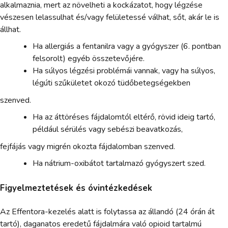
alkalmaznia, mert az növelheti a kockázatot, hogy légzése
vészesen lelassulhat és/vagy felületessé válhat, sőt, akár le is
állhat.
Ha allergiás a fentanilra vagy a gyógyszer (6. pontban
felsorolt) egyéb összetevőjére.
Ha súlyos légzési problémái vannak, vagy ha súlyos,
légúti szűkületet okozó tüdőbetegségekben
szenved.
Ha az áttöréses fájdalomtól eltérő, rövid ideig tartó,
például sérülés vagy sebészi beavatkozás,
fejfájás vagy migrén okozta fájdalomban szenved.
Ha nátrium-oxibátot tartalmazó gyógyszert szed.
Figyelmeztetések és óvintézkedések
Az Effentora-kezelés alatt is folytassa az állandó (24 órán át
tartó), daganatos eredetű fájdalmára való opioid tartalmú