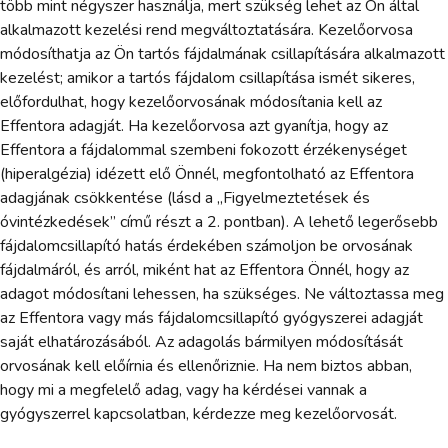
több mint négyszer használja, mert szükség lehet az Ön által
alkalmazott kezelési rend megváltoztatására. Kezelőorvosa
módosíthatja az Ön tartós fájdalmának csillapítására alkalmazott
kezelést; amikor a tartós fájdalom csillapítása ismét sikeres,
előfordulhat, hogy kezelőorvosának módosítania kell az
Effentora adagját. Ha kezelőorvosa azt gyanítja, hogy az
Effentora a fájdalommal szembeni fokozott érzékenységet
(hiperalgézia) idézett elő Önnél, megfontolható az Effentora
adagjának csökkentése (lásd a „Figyelmeztetések és
óvintézkedések” című részt a 2. pontban). A lehető legerősebb
fájdalomcsillapító hatás érdekében számoljon be orvosának
fájdalmáról, és arról, miként hat az Effentora Önnél, hogy az
adagot módosítani lehessen, ha szükséges. Ne változtassa meg
az Effentora vagy más fájdalomcsillapító gyógyszerei adagját
saját elhatározásából. Az adagolás bármilyen módosítását
orvosának kell előírnia és ellenőriznie. Ha nem biztos abban,
hogy mi a megfelelő adag, vagy ha kérdései vannak a
gyógyszerrel kapcsolatban, kérdezze meg kezelőorvosát.