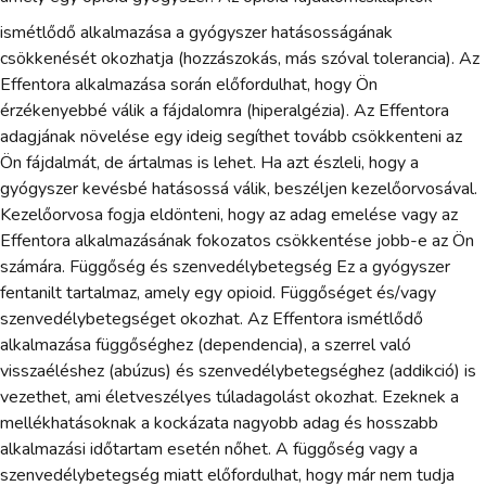
ismétlődő alkalmazása a gyógyszer hatásosságának
csökkenését okozhatja (hozzászokás, más szóval tolerancia). Az
Effentora alkalmazása során előfordulhat, hogy Ön
érzékenyebbé válik a fájdalomra (hiperalgézia). Az Effentora
adagjának növelése egy ideig segíthet tovább csökkenteni az
Ön fájdalmát, de ártalmas is lehet. Ha azt észleli, hogy a
gyógyszer kevésbé hatásossá válik, beszéljen kezelőorvosával.
Kezelőorvosa fogja eldönteni, hogy az adag emelése vagy az
Effentora alkalmazásának fokozatos csökkentése jobb-e az Ön
számára. Függőség és szenvedélybetegség Ez a gyógyszer
fentanilt tartalmaz, amely egy opioid. Függőséget és/vagy
szenvedélybetegséget okozhat. Az Effentora ismétlődő
alkalmazása függőséghez (dependencia), a szerrel való
visszaéléshez (abúzus) és szenvedélybetegséghez (addikció) is
vezethet, ami életveszélyes túladagolást okozhat. Ezeknek a
mellékhatásoknak a kockázata nagyobb adag és hosszabb
alkalmazási időtartam esetén nőhet. A függőség vagy a
szenvedélybetegség miatt előfordulhat, hogy már nem tudja