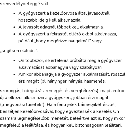
szenvedélybeteggé vált.
A gyógyszert a kezelőorvosa által javasoltnál
hosszabb ideig kell alkalmaznia.
A javasolt adagnál többet kell alkalmaznia.
A gyógyszert a felírástól eltérő okból alkalmazza,
például „hogy megőrizze nyugalmát” vagy
„segítsen elaludni”.
Ön többször, sikertelenül próbálta meg a gyógyszer
alkalmazását abbahagyni vagy szabályozni.
Amikor abbahagyja a gyógyszer alkalmazását, rosszul
érzi magát (pl. hányinger, hányás, hasmenés,
szorongás, hidegrázás, remegés és verejtékezés), majd amikor
újra elkezdi alkalmazni a gyógyszert, jobban érzi magát
(„megvonási tünetek”). Ha a fenti jelek bármelyikét észleli,
beszéljen kezelőorvosával, hogy egyeztessék a kezelés Ön
számára legmegfelelőbb menetét, beleértve azt is, hogy mikor
megfelelő a leállítása, és hogyan kell biztonságosan leállítani.