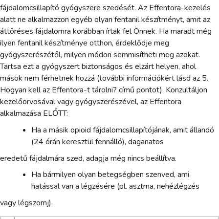
fájdalomcsillapító gyógyszere szedését. Az Effentora-kezelés
alatt ne alkalmazzon egyéb olyan fentanil készítményt, amit az
áttöréses fájdalomra korábban írtak fel Önnek. Ha maradt még
ilyen fentanil készítménye otthon, érdeklődje meg
gyógyszerészétől, milyen módon semmisítheti meg azokat.
Tartsa ezt a gyógyszert biztonságos és elzárt helyen, ahol
mások nem férhetnek hozzá (további információkért lásd az 5.
Hogyan kell az Effentora-t tárolni? című pontot). Konzultáljon
kezelőorvosával vagy gyógyszerészével, az Effentora
alkalmazása ELŐTT:
Ha a másik opioid fájdalomcsillapítójának, amit állandó
(24 órán keresztül fennálló), daganatos
eredetű fájdalmára szed, adagja még nincs beállítva.
Ha bármilyen olyan betegségben szenved, ami
hatással van a légzésére (pl. asztma, nehézlégzés
vagy légszomj).