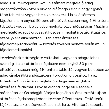
adag 100 mikrogramm. Az Ön számára megfelelő adag
meghatározása közben orvosa előírhatja Önnek, hogy egynél
több tablettát vegyen be alkalmanként. Ha az áttöréses
fájdalom nem enyhül 30 perc elteltével, csupán még 1 Effentora
tablettát vegyen be az adagmeghatározási időszakban. Miután a
megfelelő adagot orvosával közösen meghatározták, általános
szabályként alkalmazzon 1 tablettát áttöréses
fájdalomepizódonként. A kezelés további menete során az Ön
fájdalomcsillapítási
kezelésének szükséglete változhat. Nagyobb adagra lehet
szükség. Ha az áttöréses fájdalom nem enyhül 30 perc
elteltével, csupán még 1Effentora tablettát vegyen be ebben az
adag-újrabeállítási időszakban. Forduljon orvosához, ha az
Effentora Ön számára megfelelő adagja nem enyhíti az
áttöréses fájdalmat. Orvosa eldönti, hogy szükséges-e
módosítani az Ön adagját. Várjon legalább 4 órát, mielőtt újabb
áttöréses fájdalomepizódot kezelne Effentorával. Feltétlenül
tájékoztassa kezelőorvosát azonnal, ha az Effentorát naponta