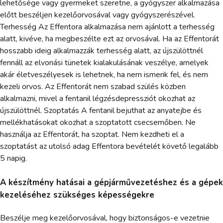
lehetősége vagy gyermeket szeretne, a gyógyszer alkalmazása
előtt beszéljen kezelőorvosával vagy gyógyszerészével.
Terhesség Az Effentora alkalmazása nem ajánlott a terhesség
alatt, kivéve, ha megbeszélte ezt az orvosával. Ha az Effentorát
hosszabb ideig alkalmazzák terhesség alatt, az újszülöttnél
fennáll az elvonási tünetek kialakulásának veszélye, amelyek
akár életveszélyesek is lehetnek, ha nem ismerik fel, és nem
kezeli orvos. Az Effentorát nem szabad szülés közben
alkalmazni, mivel a fentanil légzésdepressziót okozhat az
újszülöttnél. Szoptatás A fentanil bejuthat az anyatejbe és
mellékhatásokat okozhat a szoptatott csecsemőben. Ne
használja az Effentorát, ha szoptat. Nem kezdheti el a
szoptatást az utolsó adag Effentora bevételét követő legalább
5 napig.
A készítmény hatásai a gépjárművezetéshez és a gépek
kezeléséhez szükséges képességekre
Beszélje meg kezelőorvosával, hogy biztonságos-e vezetnie