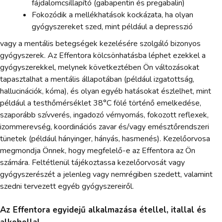
fájdalomcsillapító (gabapentin és pregabalin)
Fokozódik a mellékhatások kockázata, ha olyan
gyógyszereket szed, mint például a depresszió
vagy a mentális betegségek kezelésére szolgáló bizonyos
gyógyszerek. Az Effentora kölcsönhatásba léphet ezekkel a
gyógyszerekkel, melynek következtében Ön változásokat
tapasztalhat a mentális állapotában (például izgatottság,
hallucinációk, kóma), és olyan egyéb hatásokat észlelhet, mint
például a testhőmérséklet 38°C fölé történő emelkedése,
szaporább szívverés, ingadozó vérnyomás, fokozott reflexek,
izommerevség, koordinációs zavar és/vagy emésztőrendszeri
tünetek (például hányinger, hányás, hasmenés). Kezelőorvosa
megmondja Önnek, hogy megfelelő-e az Effentora az Ön
számára. Feltétlenül tájékoztassa kezelőorvosát vagy
gyógyszerészét a jelenleg vagy nemrégiben szedett, valamint
szedni tervezett egyéb gyógyszereiről.
Az Effentora egyidejű alkalmazása étellel, itallal és