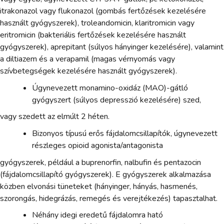
itrakonazol vagy flukonazol (gombás fertőzések kezelésére
használt gyógyszerek), troleandomicin, klaritromicin vagy
eritromicin (bakteriális fertőzések kezelésére használt
gyógyszerek), aprepitant (súlyos hányinger kezelésére), valamint
a diltiazem és a verapamil (magas vérnyomás vagy
szívbetegségek kezelésére használt gyógyszerek).
Úgynevezett monamino-oxidáz (MAO)-gátló
gyógyszert (súlyos depresszió kezelésére) szed,
vagy szedett az elmúlt 2 héten.
Bizonyos típusú erős fájdalomcsillapítók, úgynevezett
részleges opioid agonista/antagonista
gyógyszerek, például a buprenorfin, nalbufin és pentazocin
(fájdalomcsillapító gyógyszerek). E gyógyszerek alkalmazása
közben elvonási tüneteket (hányinger, hányás, hasmenés,
szorongás, hidegrázás, remegés és verejtékezés) tapasztalhat.
Néhány idegi eredetű fájdalomra ható