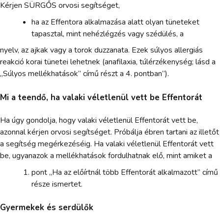
Kérjen SÜRGŐS orvosi segítséget,
ha az Effentora alkalmazása alatt olyan tüneteket
tapasztal, mint nehézlégzés vagy szédülés, a
nyelv, az ajkak vagy a torok duzzanata. Ezek súlyos allergiás
reakció korai tünetei lehetnek (anafilaxia, túlérzékenység; lásd a
„Súlyos mellékhatások” című részt a 4. pontban”).
Mi a teendő, ha valaki véletlenül vett be Effentorát
Ha úgy gondolja, hogy valaki véletlenül Effentorát vett be,
azonnal kérjen orvosi segítséget. Próbálja ébren tartani az illetőt
a segítség megérkezéséig. Ha valaki véletlenül Effentorát vett
be, ugyanazok a mellékhatások fordulhatnak elő, mint amiket a
pont „Ha az előírtnál több Effentorát alkalmazott” című
része ismertet.
Gyermekek és serdülők