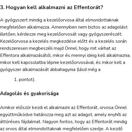
3. Hogyan kell alkalmazni az Effentorát?
A gyógyszert mindig a kezelőorvosa által elmondottaknak
megfelelően alkalmazza. Amennyiben nem biztos az adagolást
illetően, kérdezze meg kezelőorvosát vagy gyógyszerészét.
Kezelőorvosa a kezelés megkezdése előtt és a kezelés során
rendszeresen megbeszéli majd Önnel, hogy mit várhat az
Effentora alkalmazásától, mikor és mennyi ideig kell alkalmaznia,
mikor kell kapcsolatba lépnie kezelőorvosával, és mikor kell a
gyógyszer alkalmazását abbahagynia (lásd még a
pontot).
Adagolás és gyakorisága
Amikor először kezdi el alkalmazni az Effentorát, orvosa Önnel
együttműködve határozza meg azt az adagot, amely enyhíti az
áttöréses fájdalmat. Nagyon fontos, hogy az Effentorát mindig
az orvos által elmondottaknak megfelelően szedje. A kezdő