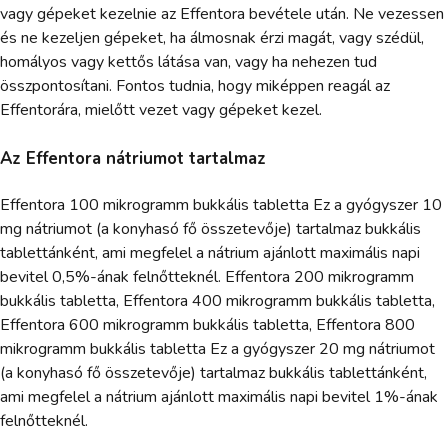
vagy gépeket kezelnie az Effentora bevétele után. Ne vezessen
és ne kezeljen gépeket, ha álmosnak érzi magát, vagy szédül,
homályos vagy kettős látása van, vagy ha nehezen tud
összpontosítani. Fontos tudnia, hogy miképpen reagál az
Effentorára, mielőtt vezet vagy gépeket kezel.
Az Effentora nátriumot tartalmaz
Effentora 100 mikrogramm bukkális tabletta Ez a gyógyszer 10
mg nátriumot (a konyhasó fő összetevője) tartalmaz bukkális
tablettánként, ami megfelel a nátrium ajánlott maximális napi
bevitel 0,5%-ának felnőtteknél. Effentora 200 mikrogramm
bukkális tabletta, Effentora 400 mikrogramm bukkális tabletta,
Effentora 600 mikrogramm bukkális tabletta, Effentora 800
mikrogramm bukkális tabletta Ez a gyógyszer 20 mg nátriumot
(a konyhasó fő összetevője) tartalmaz bukkális tablettánként,
ami megfelel a nátrium ajánlott maximális napi bevitel 1%-ának
felnőtteknél.