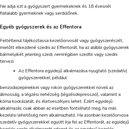
Ne adja ezt a gyógyszert gyermekeknek és 18 évesnél
fiatalabb gyermeknek vagy serdülőnek.
Egyéb gyógyszerek és az Effentora
Feltétlenül tájékoztassa kezelőorvosát vagy gyógyszerészét,
mielőtt elkezdené szedni az Effentorát, ha az alábbi gyógyszerek
bármelyikét jelenleg szedi, nemrégiben szedte vagy szedni
tervezi:
Az Effentora egyidejű alkalmazása nyugtató (szedatív)
gyógyszerekkel, például
benzodiazepinekkel vagy rokon gyógyszerekkel növeli az
álmosság, a légzési nehézség (légzésdepresszió), valamint a
kóma kockázatát, és életveszélyes lehet. Ezért egyidejű
alkalmazás csak abban az esetben fontolható meg, ha más
kezelési lehetőség nem alkalmazható. Ha azonban kezelőorvosa
szedatív gyógyszerekkel együtt írja fel az Effentorát, az egyidejű
kezelés során alkalmazott adagot és az egyidejű kezelés