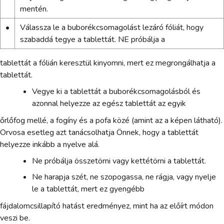
mentén.
•
Válassza le a buborékcsomagolást lezáró fóliát, hogy
szabaddá tegye a tablettát. NE próbálja a
tablettát a fólián keresztül kinyomni, mert ez megrongálhatja a
tablettát.
Vegye ki a tablettát a buborékcsomagolásból és
azonnal helyezze az egész tablettát az egyik
őrlőfog mellé, a fogíny és a pofa közé (amint az a képen látható).
Orvosa esetleg azt tanácsolhatja Önnek, hogy a tablettát
helyezze inkább a nyelve alá.
Ne próbálja összetörni vagy kettétörni a tablettát.
Ne harapja szét, ne szopogassa, ne rágja, vagy nyelje
le a tablettát, mert ez gyengébb
fájdalomcsillapító hatást eredményez, mint ha az előírt módon
veszi be.