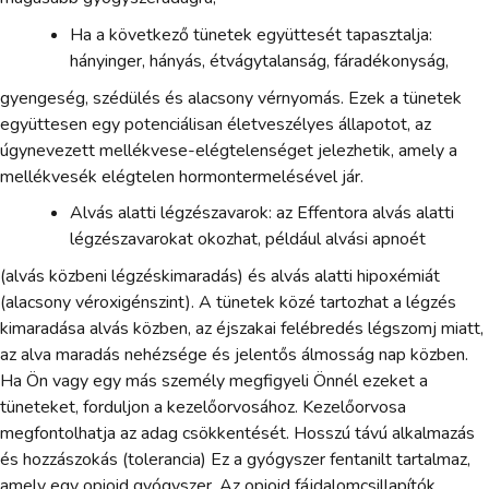
Ha a következő tünetek együttesét tapasztalja:
hányinger, hányás, étvágytalanság, fáradékonyság,
gyengeség, szédülés és alacsony vérnyomás. Ezek a tünetek
együttesen egy potenciálisan életveszélyes állapotot, az
úgynevezett mellékvese-elégtelenséget jelezhetik, amely a
mellékvesék elégtelen hormontermelésével jár.
Alvás alatti légzészavarok: az Effentora alvás alatti
légzészavarokat okozhat, például alvási apnoét
(alvás közbeni légzéskimaradás) és alvás alatti hipoxémiát
(alacsony véroxigénszint). A tünetek közé tartozhat a légzés
kimaradása alvás közben, az éjszakai felébredés légszomj miatt,
az alva maradás nehézsége és jelentős álmosság nap közben.
Ha Ön vagy egy más személy megfigyeli Önnél ezeket a
tüneteket, forduljon a kezelőorvosához. Kezelőorvosa
megfontolhatja az adag csökkentését. Hosszú távú alkalmazás
és hozzászokás (tolerancia) Ez a gyógyszer fentanilt tartalmaz,
amely egy opioid gyógyszer. Az opioid fájdalomcsillapítók