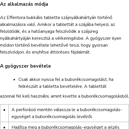
Az alkalmazás módja
Az Effentora bukkális tabletta szájnyálkahártyán történő
alkalmazásra való. Amikor a tablettát a szájába helyezi, az
feloldódik, és a hatóanyaga felszívódik a szájüreg
nyálkahártyáján keresztül a vérkeringésbe. A gyógyszer ilyen
módon történő bevétele lehetővé teszi, hogy gyorsan
felszívódjon, és enyhítse áttöréses fájdalmát.
A gyógyszer bevétele
Csak akkor nyissa fel a buborékcsomagolást, ha
felkészült a tabletta bevételére. A tablettát
azonnal fel kell használni, amint kivette a buborékcsomagolásból.
•
A perforáció mentén válassza le a buborékcsomagolás-
egységet a buborékcsomagolás levélről.
•
Hajlítsa meg a buborékcsomagolás-egységet a jelzés