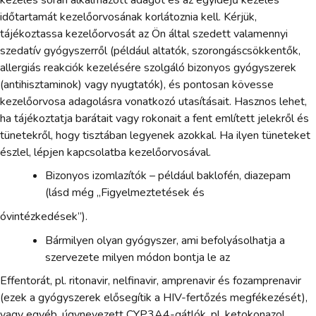
időtartamát kezelőorvosának korlátoznia kell. Kérjük,
tájékoztassa kezelőorvosát az Ön által szedett valamennyi
szedatív gyógyszerről (például altatók, szorongáscsökkentők,
allergiás reakciók kezelésére szolgáló bizonyos gyógyszerek
(antihisztaminok) vagy nyugtatók), és pontosan kövesse
kezelőorvosa adagolásra vonatkozó utasításait. Hasznos lehet,
ha tájékoztatja barátait vagy rokonait a fent említett jelekről és
tünetekről, hogy tisztában legyenek azokkal. Ha ilyen tüneteket
észlel, lépjen kapcsolatba kezelőorvosával.
Bizonyos izomlazítók – például baklofén, diazepam
(lásd még „Figyelmeztetések és
óvintézkedések”).
Bármilyen olyan gyógyszer, ami befolyásolhatja a
szervezete milyen módon bontja le az
Effentorát, pl. ritonavir, nelfinavir, amprenavir és fozamprenavir
(ezek a gyógyszerek elősegítik a HIV-fertőzés megfékezését),
vagy egyéb, úgynevezett CYP3A4-gátlók, pl. ketokonazol,