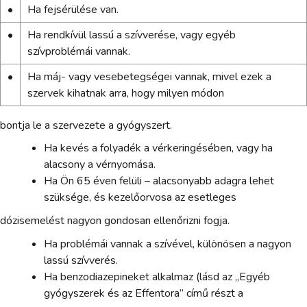
•
Ha fejsérülése van.
•
Ha rendkívül lassú a szívverése, vagy egyéb
szívproblémái vannak.
•
Ha máj- vagy vesebetegségei vannak, mivel ezek a
szervek kihatnak arra, hogy milyen módon
bontja le a szervezete a gyógyszert.
Ha kevés a folyadék a vérkeringésében, vagy ha
alacsony a vérnyomása.
Ha Ön 65 éven felüli – alacsonyabb adagra lehet
szüksége, és kezelőorvosa az esetleges
dózisemelést nagyon gondosan ellenőrizni fogja.
Ha problémái vannak a szívével, különösen a nagyon
lassú szívverés.
Ha benzodiazepineket alkalmaz (lásd az „Egyéb
gyógyszerek és az Effentora” című részt a