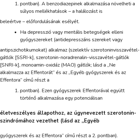
pontban). A benzodiazepinek alkalmazása növelheti a
súlyos mellékhatások – a halálozást is
beleértve – előfordulásának esélyét.
Ha depresszió vagy mentális betegségek elleni
gyógyszereket (antidepresszáns szereket vagy
antipszichotikumokat) alkalmaz (szelektív szerotoninvisszavétel-
gátlók [SSRI-k], szerotonin-noradrenalin-visszavétel-gátlók
[SNRI-k], monoamin-oxidáz (MAO) gátlók; lásd a „Ne
alkalmazza az Effentorát” és az „Egyéb gyógyszerek és az
Effentora” című részt a
pontban). Ezen gyógyszerek Effentorával együtt
történő alkalmazása egy potenciálisan
életveszélyes állapothoz, az úgynevezett szerotonin-
szindrómához vezethet (lásd az „Egyéb
gyógyszerek és az Effentora” című részt a 2. pontban).