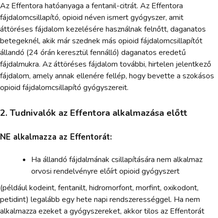
Az Effentora hatóanyaga a fentanil-citrát. Az Effentora
fájdalomcsillapító, opioid néven ismert gyógyszer, amit
áttöréses fájdalom kezelésére használnak felnőtt, daganatos
betegeknél, akik már szednek más opioid fájdalomcsillapítót
állandó (24 órán keresztül fennálló) daganatos eredetű
fájdalmukra. Az áttöréses fájdalom további, hirtelen jelentkező
fájdalom, amely annak ellenére fellép, hogy bevette a szokásos
opioid fájdalomcsillapító gyógyszereit.
2. Tudnivalók az Effentora alkalmazása előtt
NE alkalmazza az Effentorát:
Ha állandó fájdalmának csillapítására nem alkalmaz
orvosi rendelvényre előírt opioid gyógyszert
(például kodeint, fentanilt, hidromorfont, morfint, oxikodont,
petidint) legalább egy hete napi rendszerességgel. Ha nem
alkalmazza ezeket a gyógyszereket, akkor tilos az Effentorát