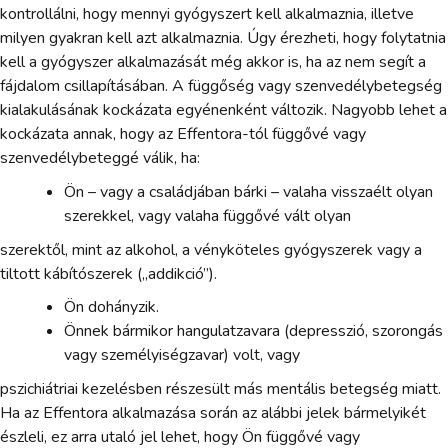
kontrollálni, hogy mennyi gyógyszert kell alkalmaznia, illetve
milyen gyakran kell azt alkalmaznia. Úgy érezheti, hogy folytatnia
kell a gyógyszer alkalmazását még akkor is, ha az nem segít a
fájdalom csillapításában. A függőség vagy szenvedélybetegség
kialakulásának kockázata egyénenként változik. Nagyobb lehet a
kockázata annak, hogy az Effentora-tól függővé vagy
szenvedélybeteggé válik, ha:
Ön – vagy a családjában bárki – valaha visszaélt olyan
szerekkel, vagy valaha függővé vált olyan
szerektől, mint az alkohol, a vényköteles gyógyszerek vagy a
tiltott kábítószerek („addikció”).
Ön dohányzik.
Önnek bármikor hangulatzavara (depresszió, szorongás
vagy személyiségzavar) volt, vagy
pszichiátriai kezelésben részesült más mentális betegség miatt.
Ha az Effentora alkalmazása során az alábbi jelek bármelyikét
észleli, ez arra utaló jel lehet, hogy Ön függővé vagy