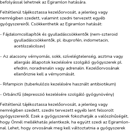
befolyással lehetnek az Egiramlon hatására.
Feltétlenül tájékoztassa kezelőorvosát, a jelenleg vagy
nemrégiben szedett, valamint szedni tervezett egyéb
gyógyszereiről. Csökkenthetik az Egiramlon hatását:
- Fájdalomcsillapítók és gyulladáscsökkentők (nem-szteroid
gyulladáscsökkentők, pl. ibuprofén, indometacin,
acetilszalicilsav)
- Az alacsony vérnyomás, sokk, szívelégtelenség, asztma vagy
allergiás állapotok kezelésére szolgáló gyógyszerek pl.
efedrin, noradrenalin vagy adrenalin. Kezelőorvosának
ellenőriznie kell a vérnyomását.
- Rifampicin (tuberkulózis kezelésére használt antibiotikum)
- Orbáncfű (depresszió kezelésére szolgáló gyógynövény)
Feltétlenül tájékoztassa kezelőorvosát, a jelenleg vagy
nemrégiben szedett, szedni tervezett egyéb lent felsorolt
gyógyszereiről. Ezek a gyógyszerek fokozhatják a valószínűségét,
hogy Önnél mellékhatás jelentkezik, ha együtt szedi az Egiramlon-
nal. Lehet, hogy orvosának meg kell változtatnia a gyógyszerek