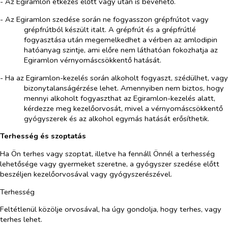
- A
z
Egiramlon étkezés előtt vagy után is bevehető.
- Az Egiramlon szedése során ne fogyasszon grépfrútot vagy
grépfrútból készült italt. A grépfrút és a grépfrútlé
fogyasztása után megemelkedhet a vérben az amlodipin
hatóanyag szintje, ami előre nem láthatóan fokozhatja az
Egiramlon vérnyomáscsökkentő hatását.
- Ha az Egiramlon-kezelés során alkoholt fogyaszt, szédülhet, vagy
bizonytalanságérzése lehet. Amennyiben nem biztos, hogy
mennyi alkoholt fogyaszthat a
z
Egiramlon-kezelés alatt,
kérdezze meg kezelőorvosát, mivel a vérnyomáscsökkentő
gyógyszerek és az alkohol egymás hatását erősíthetik.
Terhesség és szoptatás
Ha Ön terhes vagy szoptat, illetve ha fennáll Önnél a terhesség
lehetősége vagy gyermeket szeretne, a gyógyszer szedése előtt
beszéljen kezelőorvosával vagy gyógyszerészével.
Terhesség
Feltétlenül közölje orvosával, ha úgy gondolja, hogy terhes, vagy
terhes lehet.