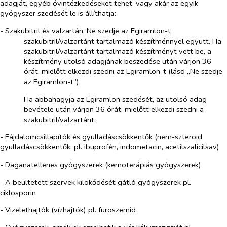
adagját, egyéb óvintézkedéseket tehet, vagy akár az egyik
gyógyszer szedését le is állíthatja:
- Szakubitril és valzartán. Ne szedje az Egiramlon-t
szakubitril/valzartánt tartalmazó készítménnyel együtt. Ha
szakubitril/valzartánt tartalmazó készítményt vett be, a
készítmény utolsó adagjának beszedése után várjon 36
órát, mielőtt elkezdi szedni az Egiramlon-t (lásd „Ne szedje
az Egiramlon-t”).
Ha abbahagyja az Egiramlon szedését, az utolsó adag
bevétele után várjon 36 órát, mielőtt elkezdi szedni a
szakubitril/valzartánt.
- Fájdalomcsillapítók és gyulladáscsökkentők (nem-szteroid
gyulladáscsökkentők, pl. ibuprofén, indometacin, acetilszalicilsav)
- Daganatellenes gyógyszerek (kemoterápiás gyógyszerek)
- A beültetett szervek kilökődését gátló gyógyszerek pl.
ciklosporin
- Vizelethajtók (vízhajtók) pl. furoszemid