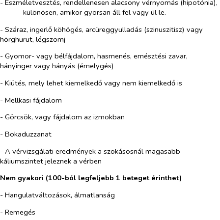
- Eszméletvesztés, rendellenesen alacsony vérnyomás (hipotónia),
különösen, amikor gyorsan áll fel vagy ül le.
- Száraz, ingerlő köhögés, arcüreggyulladás (szinuszitisz) vagy
hörghurut, légszomj
- Gyomor- vagy bélfájdalom, hasmenés, emésztési zavar,
hányinger vagy hányás (émelygés)
- Kiütés, mely lehet kiemelkedő vagy nem kiemelkedő is
- Mellkasi fájdalom
- Görcsök, vagy fájdalom az izmokban
- Bokaduzzanat
- A vérvizsgálati eredmények a szokásosnál magasabb
káliumszintet jeleznek a vérben
Nem gyakori (100-ból legfeljebb 1 beteget érinthet)
- Hangulatváltozások, álmatlanság
- Remegés