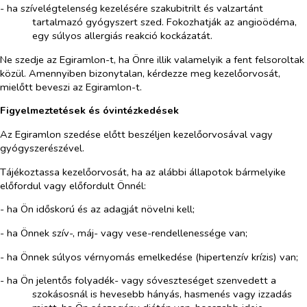
- ha szívelégtelenség kezelésére szakubitrilt és valzartánt
tartalmazó gyógyszert szed. Fokozhatják az angioödéma,
egy súlyos allergiás reakció kockázatát.
Ne szedje az Egiramlon-t, ha Önre illik valamelyik a fent felsoroltak
közül. Amennyiben bizonytalan, kérdezze meg kezelőorvosát,
mielőtt beveszi az Egiramlon-t.
Figyelmeztetések és óvintézkedések
Az Egiramlon szedése előtt beszéljen kezelőorvosával vagy
gyógyszerészével.
Tájékoztassa kezelőorvosát, ha az alábbi állapotok bármelyike
előfordul vagy előfordult Önnél:
- ha Ön időskorú és az adagját növelni kell;
- ha Önnek szív-, máj- vagy vese-rendellenessége van;
- ha Önnek súlyos vérnyomás emelkedése (hipertenzív krízis) van;
- ha Ön jelentős folyadék- vagy sóveszteséget szenvedett a
szokásosnál is hevesebb hányás, hasmenés vagy izzadás