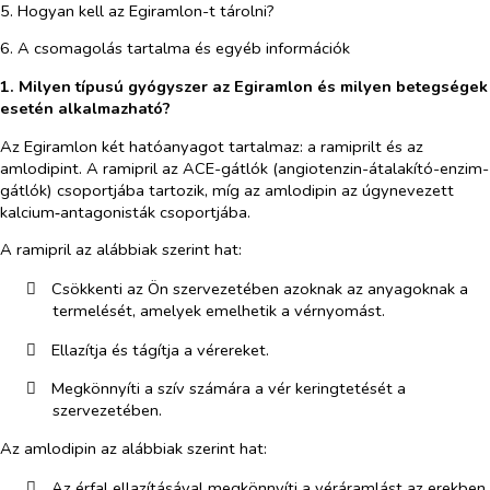
5. Hogyan kell az Egiramlon-t tárolni?
6. A csomagolás tartalma és egyéb információk
1. Milyen típusú gyógyszer az
Egiramlon
és milyen betegségek
esetén alkalmazható?
Az
Egiramlon két hatóanyagot tartalmaz: a ramiprilt és az
amlodipint. A ramipril az ACE-gátlók (angiotenzin-átalakító-enzim-
gátlók) csoportjába tartozik, míg az amlodipin az úgynevezett
kalcium‑antagonisták csoportjába.
A ramipril az alábbiak szerint hat:
​
Csökkenti az Ön szervezetében azoknak az anyagoknak a
termelését, amelyek emelhetik a vérnyomást.
​
Ellazítja és tágítja a vérereket.
​
Megkönnyíti a szív számára a vér keringtetését a
szervezetében.
Az amlodipin az alábbiak szerint hat:
​
A
z érfal ellazításával megkönnyíti a véráramlást az erekben
.