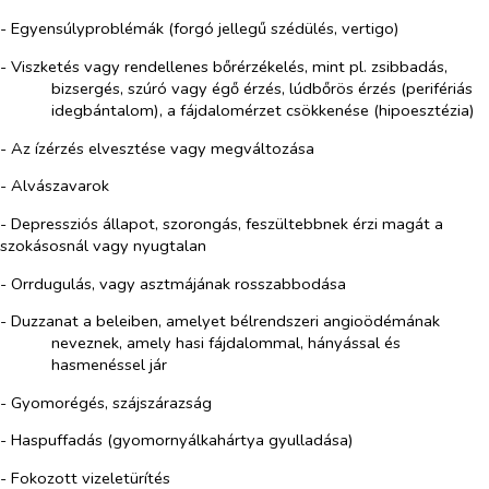
- Egyensúlyproblémák (forgó jellegű szédülés, vertigo)
- Viszketés vagy rendellenes bőrérzékelés, mint pl. zsibbadás,
bizsergés, szúró vagy égő érzés, lúdbőrös érzés (perifériás
idegbántalom), a fájdalomérzet csökkenése (hipoesztézia)
- Az ízérzés elvesztése vagy megváltozása
- Alvászavarok
- Depressziós állapot, szorongás, feszültebbnek érzi magát a
szokásosnál vagy nyugtalan
- Orrdugulás, vagy asztmájának rosszabbodása
- Duzzanat a beleiben, amelyet bélrendszeri angioödémának
neveznek, amely hasi fájdalommal, hányással és
hasmenéssel jár
- Gyomorégés, szájszárazság
- Haspuffadás (gyomornyálkahártya gyulladása)
- Fokozott vizeletürítés