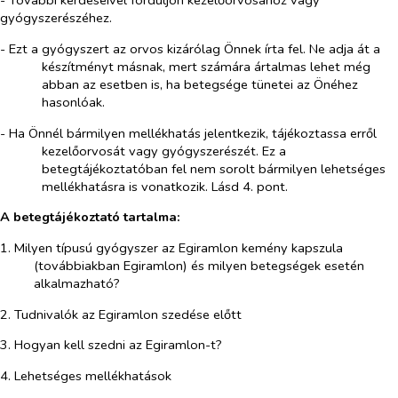
- További kérdéseivel forduljon kezelőorvosához vagy
gyógyszerészéhez.
- Ezt a gyógyszert az orvos kizárólag Önnek írta fel. Ne adja át a
készítményt másnak, mert számára ártalmas lehet még
abban az esetben is, ha betegsége tünetei az Önéhez
hasonlóak.
- Ha Önnél bármilyen mellékhatás jelentkezik, tájékoztassa erről
kezelőorvosát vagy gyógyszerészét. Ez a
betegtájékoztatóban fel nem sorolt bármilyen lehetséges
mellékhatásra is vonatkozik. Lásd 4. pont.
A betegtájékoztató tartalma:
1. Milyen típusú gyógyszer az Egiramlon kemény kapszula
(továbbiakban Egiramlon) és milyen betegségek esetén
alkalmazható?
2. Tudnivalók az Egiramlon szedése előtt
3. Hogyan kell szedni az Egiramlon-t?
4. Lehetséges mellékhatások