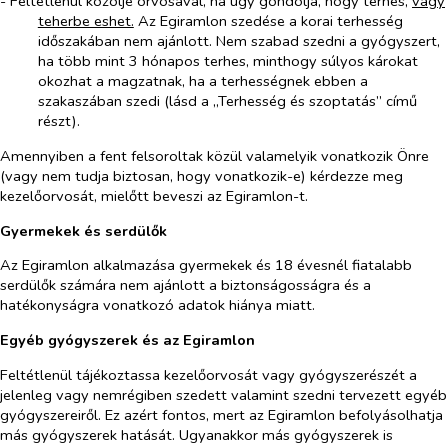
- Feltétlenül közölje orvosával, ha úgy gondolja, hogy terhes,
vagy
teherbe eshet.
Az Egiramlon szedése a korai terhesség
időszakában nem ajánlott. Nem szabad szedni a gyógyszert,
ha több mint 3 hónapos terhes, minthogy súlyos károkat
okozhat a magzatnak, ha a terhességnek ebben a
szakaszában szedi (lásd a „Terhesség és szoptatás” című
részt).
Amennyiben a fent felsoroltak közül valamelyik vonatkozik Önre
(vagy nem tudja biztosan, hogy vonatkozik-e) kérdezze meg
kezelőorvosát, mielőtt beveszi az Egiramlon-t.
Gyermekek és serdülők
Az Egiramlon alkalmazása gyermekek és 18 évesnél fiatalabb
serdülők számára nem ajánlott a biztonságosságra és a
hatékonyságra vonatkozó adatok hiánya miatt.
Egyéb gyógyszerek és az Egiramlon
Feltétlenül tájékoztassa kezelőorvosát vagy gyógyszerészét a
jelenleg vagy nemrégiben szedett valamint szedni tervezett egyéb
gyógyszereiről. Ez azért fontos, mert az Egiramlon befolyásolhatja
más gyógyszerek hatását. Ugyanakkor más gyógyszerek is