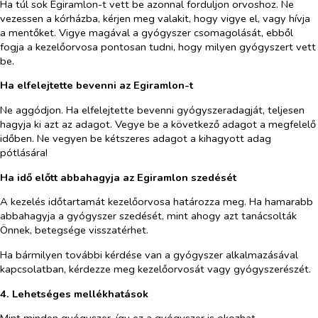
Ha túl sok Egiramlon-t vett be azonnal forduljon orvoshoz. Ne
vezessen a kórházba, kérjen meg valakit, hogy vigye el, vagy hívja
a mentőket. Vigye magával a gyógyszer csomagolását, ebből
fogja a kezelőorvosa pontosan tudni, hogy milyen gyógyszert vett
be.
Ha elfelejtette bevenni az Egiramlon-t
Ne aggódjon. Ha elfelejtette bevenni gyógyszeradagját, teljesen
hagyja ki azt az adagot. Vegye be a következő adagot a megfelelő
időben. Ne vegyen be kétszeres adagot a kihagyott adag
pótlására!
Ha idő előtt abbahagyja az Egiramlon szedését
A kezelés időtartamát kezelőorvosa határozza meg. Ha hamarabb
abbahagyja a gyógyszer szedését, mint ahogy azt tanácsolták
Önnek, betegsége visszatérhet.
Ha bármilyen további kérdése van a gyógyszer alkalmazásával
kapcsolatban, kérdezze meg kezelőorvosát vagy gyógyszerészét.
4. Lehetséges mellékhatások