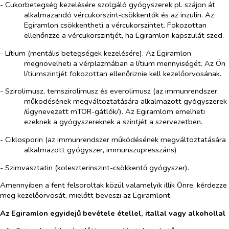
- Cukorbetegség kezelésére szolgáló gyógyszerek pl. szájon át
alkalmazandó vércukorszint‑csökkentők és az inzulin.
Az
Egiramlon csökkentheti a vércukorszintet. Fokozottan
ellenőrizze a vércukorszintjét, ha Egiramlon
kapszulát
szed.
- Lítium (mentális betegségek kezelésére). Az Egiramlon
megnövelheti a vérplazmában a lítium mennyiségét. Az Ön
lítiumszintjét fokozottan ellenőriznie kell kezelőorvosának.
- Szirolimusz, temszirolimusz és everolimusz (az immunrendszer
működésének megváltoztatására alkalmazott gyógyszerek
/úgynevezett mTOR-gátlók/). Az Egiramlom emelheti
ezeknek a gyógyszereknek a szintjét a szervezetben.
- Ciklosporin (az immunrendszer működésének megváltoztatására
alkalmazott gyógyszer, immunszupresszáns)
- Szimvasztatin (koleszterinszint-csökkentő gyógyszer).
Amennyiben a fent felsoroltak közül valamelyik illik Önre, kérdezze
meg kezelőorvosát, mielőtt beveszi a
z
Egiramlont.
A
z
Egiramlon egyidejű bevétele étellel, itallal vagy alkohollal