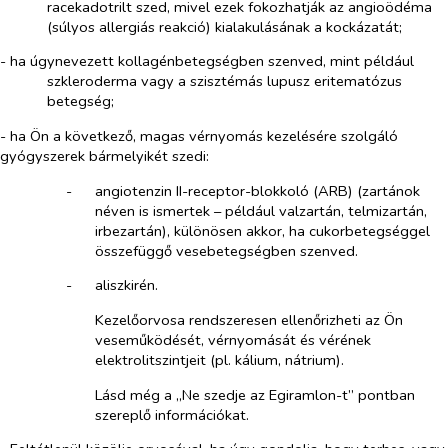
racekadotrilt szed, mivel ezek fokozhatják az angioödéma
(súlyos allergiás reakció) kialakulásának a kockázatát;
- ha úgynevezett kollagénbetegségben szenved, mint például
szkleroderma vagy a szisztémás lupusz eritematózus
betegség;
- ha Ön a következő, magas vérnyomás kezelésére szolgáló
gyógyszerek bármelyikét szedi:
-​
angiotenzin II-receptor-blokkoló (ARB) (zartánok
néven is ismertek – például valzartán, telmizartán,
irbezartán), különösen akkor, ha cukorbetegséggel
összefüggő vesebetegségben szenved.
-​
aliszkirén.
Kezelőorvosa rendszeresen ellenőrizheti az Ön
veseműködését, vérnyomását és vérének
elektrolitszintjeit (pl. kálium, nátrium).
Lásd még a „Ne szedje az Egiramlon-t” pontban
szereplő információkat.