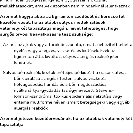
Mint minden gyógyszer, így ez a gyógyszer is okozhat
mellékhatásokat, amelyek azonban nem mindenkinél jelentkeznek.
Azonnal hagyja abba az Egiramlon szedését és keresse fel
kezelőorvosát, ha az alábbi súlyos mellékhatások
valamelyikét tapasztalja magán, mivel lehetséges, hogy
sürgős orvosi beavatkozásra lesz szüksége:
- Az arc, az ajkak vagy a torok duzzanata, emiatt nehezített lehet a
nyelés vagy a légzés, viszketés és kiütések. Ezek
az
Egiramlon által kiváltott súlyos allergiás reakció jelei
lehetnek.
- Súlyos bőrreakciók, köztük erőteljes bőrkiütést a csalánkiütés, a
bőr kipirulása az egész testen, súlyos viszketés,
hólyagosodás, hámlás és a bőr megduzzadása,
nyálkahártya-gyulladás (az úgynevezett. Stevens‒
Johnson‑szindróma, toxikus epidermális nekrolízis vagy
eritéma multiforme néven ismert betegségek) vagy egyéb
allergiás reakciók.
Azonnal jelezze kezelőorvosának, ha az alábbiak valamelyikét
tapasztalja: