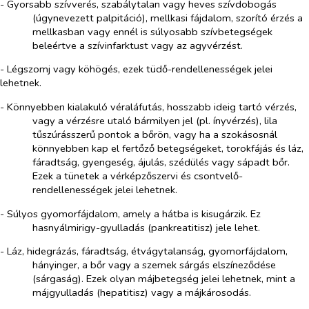
- Gyorsabb szívverés, szabálytalan vagy heves szívdobogás
(úgynevezett palpitáció), mellkasi fájdalom, szorító érzés a
mellkasban vagy ennél is súlyosabb szívbetegségek
beleértve a szívinfarktust vagy az agyvérzést.
- Légszomj vagy köhögés, ezek tüdő-rendellenességek jelei
lehetnek.
- Könnyebben kialakuló véraláfutás, hosszabb ideig tartó vérzés,
vagy a vérzésre utaló bármilyen jel (pl. ínyvérzés), lila
tűszúrásszerű pontok a bőrön, vagy ha a szokásosnál
könnyebben kap el fertőző betegségeket, torokfájás és láz,
fáradtság, gyengeség, ájulás, szédülés vagy sápadt bőr.
Ezek a tünetek a vérképzőszervi és csontvelő-
rendellenességek jelei lehetnek.
- Súlyos gyomorfájdalom, amely a hátba is kisugárzik. Ez
hasnyálmirigy-gyulladás (pankreatitisz) jele lehet.
- Láz, hidegrázás, fáradtság, étvágytalanság, gyomorfájdalom,
hányinger, a bőr vagy a szemek sárgás elszíneződése
(sárgaság). Ezek olyan májbetegség jelei lehetnek, mint a
májgyulladás (hepatitisz) vagy a májkárosodás.