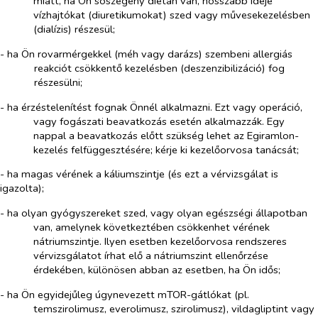
miatt, ha Ön sószegény diétán van, hosszabb ideje
vízhajtókat (diuretikumokat) szed vagy művesekezelésben
(dialízis) részesül;
- ha Ön rovarmérgekkel (méh vagy darázs) szembeni allergiás
reakciót csökkentő kezelésben (deszenzibilizáció) fog
részesülni;
- ha érzéstelenítést fognak Önnél alkalmazni. Ezt vagy operáció,
vagy fogászati beavatkozás esetén alkalmazzák. Egy
nappal a beavatkozás előtt szükség lehet az Egiramlon-
kezelés felfüggesztésére; kérje ki kezelőorvosa tanácsát;
- ha magas vérének a káliumszintje (és ezt a vérvizsgálat is
igazolta);
- ha olyan gyógyszereket szed, vagy olyan egészségi állapotban
van, amelynek következtében csökkenhet vérének
nátriumszintje. Ilyen esetben kezelőorvosa rendszeres
vérvizsgálatot írhat elő a nátriumszint ellenőrzése
érdekében, különösen abban az esetben, ha Ön idős;
- ha Ön egyidejűleg úgynevezett mTOR-gátlókat (pl.
temszirolimusz, everolimusz, szirolimusz), vildagliptint vagy