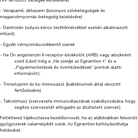
- Verapamil, diltiazem (bizonyos szívbetegségek és
magasvérnyomás-betegség kezelésére)
- Dantrolén (súlyos kóros testhőmérséklet esetén alkalmazott
infúzió)
- Egyéb vérnyomáscsökkentő szerek
- Ha Ön angiotenzin II-receptor-blokkolót (ARB) vagy aliszkirént
szed (Lásd még a „Ne szedje az Egiramlon-t” és a
„Figyelmeztetések és óvintézkedések” pontok alatti
információt).
- Trimetoprim és ko-trimoxazol (baktériumok által okozott
fertőzésekre)
- Takrolimusz (szervezete immunválaszának szabályozására, hogy
segítse szervezetét elfogadni az átültetett szervet)
Feltétlenül tájékoztassa kezelőorvosát, ha az alábbiakban felsorolt
gyógyszerek valamelyikét szedi.
Az
Egiramlon befolyásolhatja
hatásukat.