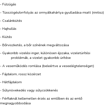
- Fülzúgás
- Tüsszögés/orrfolyás az orrnyálkahártya gyulladása miatt (rinitisz)
- Csalánkiütés
- Hajhullás
- Kiütés
- Bőrviszketés, a bőr színének megváltozása
- Gyakoribb vizelési inger, különösen éjszaka, vizeletürítési
problémák, a vizelet gyakoribb ürítése
- A veseműködés romlása (beleértve a veseelégtelenséget)
- Fájdalom, rossz közérzet
- Hátfájdalom
- Súlynövekedés vagy súlycsökkenés
- Férfiaknál kellemetlen érzés az emlőben és az emlő
megnagyobbodása