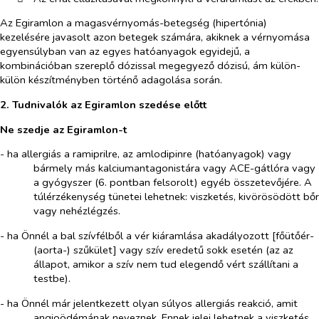
Az
Egiramlon
a
magasvérnyomás-betegség (
hipertónia)
kezelésére javasolt azon betegek számára, akiknek a vérnyomása
egyensúlyban van az egyes hatóanyagok egyidejű, a
kombinációban szereplő dózissal megegyező dózisú, ám külön-
külön készítményben történő adagolása során.
2. Tudnivalók az
Egiramlon
szedése előtt
Ne szedje
az Egiramlon-
t
- ha allergiás a ramiprilre, az amlodipinre (hatóanyagok) vagy
bármely más kalciumantagonistára vagy ACE-gátlóra vagy
a gyógyszer (6. pontban felsorolt) egyéb összetevőjére. A
túlérzékenység tünetei lehetnek: viszketés, kivörösödött bőr
vagy nehézlégzés.
- ha Önnél a bal szívfélből a vér kiáramlása akadályozott [főütőér-
(aorta-) szűkület] vagy szív eredetű sokk esetén (az az
állapot, amikor a szív nem tud elegendő vért szállítani a
testbe).
- ha Önnél már jelentkezett olyan súlyos allergiás reakció, amit
angioödémának neveznek. Ennek jelei lehetnek a viszketés,