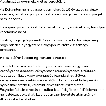
Alkalmazása gyermekeknél és serdülőknél
Az Egiramlon nem javasolt gyermekek és 18 év alatti serdülők
számára, mivel a gyógyszer biztonságosságát és hatékonyságát
nem igazolták.
Ha a gyógyszer hatását túl erősnek vagy gyengének érzi, forduljon
kezelőorvosához.
Fontos, hogy gyógyszerét folyamatosan szedje. Ne várja meg,
hogy minden gyógyszere elfogyjon, mielőtt visszamegy
orvosához.
Ha az előírtnál több Egiramlon-
t
vett be
Túl sok kapszula bevétele egyszerre alacsony vagy akár
veszélyesen alacsony vérnyomást eredményezhet. Szédülés,
kábultság, ájulás vagy gyengeség jelentkezhet. Súlyos
vérnyomásesés esetén sokk is előfordulhat. Bőrét hidegnek és
nyirkosnak érezheti, valamint elveszítheti eszméletét.
Folyadékfelhalmozódás alakulhat ki a tüdejében (tüdőödéma), ami
nehézlégzést okozhat. Ez a gyógyszer bevétele után akár 24-
48 órával is kialakulhat.