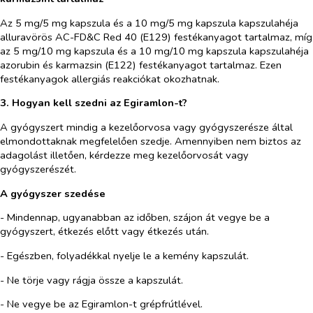
Az 5 mg/5 mg kapszula és a 10 mg/5 mg kapszula kapszulahéja
alluravörös AC-FD&C Red 40 (E129) festékanyagot tartalmaz, míg
az 5 mg/10 mg kapszula és a 10 mg/10 mg kapszula kapszulahéja
azorubin és karmazsin (E122) festékanyagot tartalmaz. Ezen
festékanyagok allergiás reakciókat okozhatnak.
3. Hogyan kell szedni
az
Egiramlon-
t
?
A gyógyszert mindig a kezelőorvosa vagy gyógyszerésze által
elmondottaknak megfelelően szedje. Amennyiben nem biztos az
adagolást illetően, kérdezze meg kezelőorvosát vagy
gyógyszerészét.
A gyógyszer szedése
- Mindennap, ugyanabban az időben, szájon át vegye be a
gyógyszert, étkezés előtt vagy étkezés után.
- Egészben, folyadékkal nyelje le a kemény kapszulát.
- Ne törje vagy rágja össze a kapszulát.
- Ne vegye be az Egiramlon-t grépfrútlével.