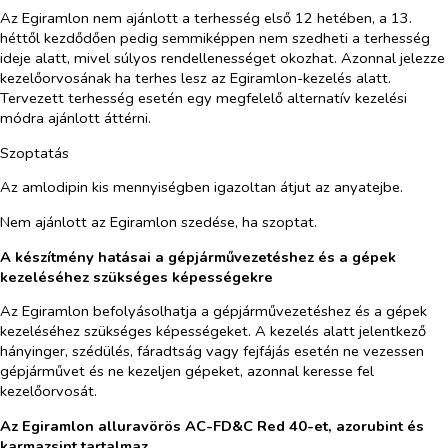
Az Egiramlon nem ajánlott a terhesség első 12 hetében, a 13.
héttől kezdődően pedig semmiképpen nem szedheti a terhesség
ideje alatt, mivel súlyos rendellenességet okozhat. Azonnal jelezze
kezelőorvosának ha terhes lesz az Egiramlon-kezelés alatt.
Tervezett terhesség esetén egy megfelelő alternatív kezelési
módra ajánlott áttérni.
Szoptatás
Az amlodipin kis mennyiségben igazoltan átjut az anyatejbe.
Nem ajánlott a
z
Egiramlon
szedése,
ha szoptat.
A készítmény hatásai a gépjárművezetéshez és a gépek
kezeléséhez szükséges képességekre
Az Egiramlon befolyásolhatja a gépjárművezetéshez és a gépek
kezeléséhez szükséges képességeket. A kezelés alatt jelentkező
hányinger, szédülés, fáradtság vagy fejfájás esetén ne vezessen
gépjárművet és ne kezeljen gépeket, azonnal keresse fel
kezelőorvosát.
Az Egiramlon alluravörös
AC-FD&C Red 40-et
, azorubint és
karmazsint tartalmaz