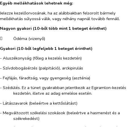
Egyéb mellékhatások lehetnek még:
Jelezze kezelőorvosának, ha az alábbiakban felsorolt bármely
mellékhatás súlyossá válik, vagy néhány napnál tovább fennáll.
Nagyon gyakori (10–ből több mint 1 beteget érinthet)
​
Ödéma (vizenyő)
Gyakori (10-ből legfeljebb 1 beteget érinthet)
- Aluszékonyság (főleg a kezelés kezdetén)
- Szívdobogásérzés (palpitáció), arckipirulás
- Fejfájás, fáradtság, vagy gyengeség (aszténia)
- Szédülés. Ez a tünet gyakrabban jelentkezik az Egiramlon-kezelés
kezdetén, illetve az adag emelése esetén.
- Látászavarok (beleértve a kettőslátást)
- Megváltozott székelési szokások (beleértve a hasmenést és a
székrekedést)