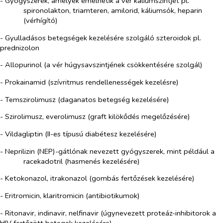
- Gyógyszerek, amelyek emelhetik a vér káliumszintjét pl.
spironolakton, triamteren, amilorid, káliumsók, heparin
(vérhígító)
- Gyulladásos betegségek kezelésére szolgáló szteroidok pl.
prednizolon
- Allopurinol (a vér húgysavszintjének csökkentésére szolgál)
- Prokainamid (szívritmus rendellenességek kezelésre)
- Temszirolimusz (daganatos betegség kezelésére)
- Szirolimusz, everolimusz (graft kilökődés megelőzésére)
- Vildagliptin (II-es típusú diabétesz kezelésére)
- Neprilizin (NEP)-gátlónak nevezett gyógyszerek, mint például a
racekadotril (hasmenés kezelésére)
- Ketokonazol, itrakonazol (gombás fertőzések kezelésére)
- Eritromicin, klaritromicin (antibiotikumok)
- Ritonavir, indinavir, nelfinavir (úgynevezett proteáz-inhibitorok a
HIV fertőzött betegek kezelésére)