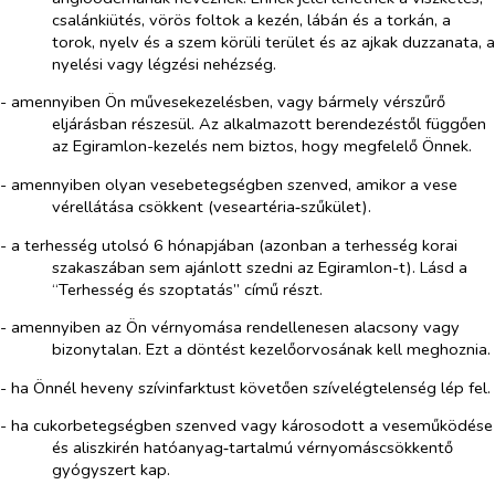
csalánkiütés, vörös foltok a kezén, lábán és a torkán, a
torok, nyelv és a szem körüli terület és az ajkak duzzanata, a
nyelési vagy légzési nehézség.
- amennyiben Ön művesekezelésben, vagy bármely vérszűrő
eljárásban részesül. Az alkalmazott berendezéstől függően
az Egiramlon-kezelés nem biztos, hogy megfelelő Önnek.
- amennyiben olyan vesebetegségben szenved, amikor a vese
vérellátása csökkent (veseartéria‑szűkület).
- a terhesség utolsó 6 hónapjában (azonban a terhesség korai
szakaszában sem ajánlott szedni az Egiramlon-t). Lásd a
“Terhesség és szoptatás” című részt.
- amennyiben az Ön vérnyomása rendellenesen alacsony vagy
bizonytalan. Ezt a döntést kezelőorvosának kell meghoznia.
- ha Önnél heveny szívinfarktust követően szívelégtelenség lép fel.
- ha cukorbetegségben szenved vagy károsodott a veseműködése
és aliszkirén hatóanyag‑tartalmú vérnyomáscsökkentő
gyógyszert kap.