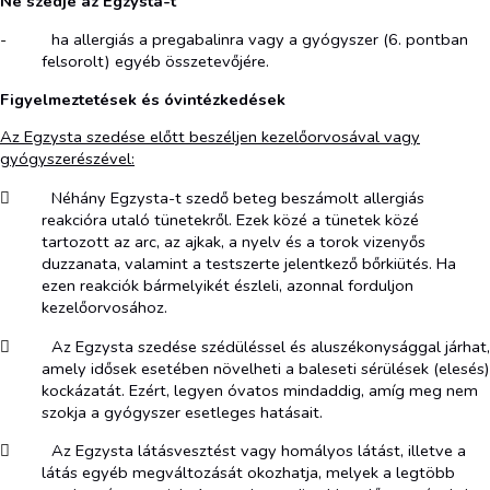
Ne szedje az Egzysta-t
-​
ha allergiás a pregabalinra vagy a gyógyszer (6. pontban
felsorolt) egyéb összetevőjére.
Figyelmeztetések és óvintézkedések
Az Egzysta szedése előtt beszéljen kezelőorvosával vagy
gyógyszerészével:
​
Néhány Egzysta-t szedő beteg beszámolt allergiás
reakcióra utaló tünetekről. Ezek közé a tünetek közé
tartozott az arc, az ajkak, a nyelv és a torok vizenyős
duzzanata, valamint a testszerte jelentkező bőrkiütés. Ha
ezen reakciók bármelyikét észleli, azonnal forduljon
kezelőorvosához.
​
Az Egzysta szedése szédüléssel és aluszékonysággal járhat,
amely idősek esetében növelheti a baleseti sérülések (elesés)
kockázatát. Ezért, legyen óvatos mindaddig, amíg meg nem
szokja a gyógyszer esetleges hatásait.
​
Az Egzysta látásvesztést vagy homályos látást, illetve a
látás egyéb megváltozását okozhatja, melyek a legtöbb