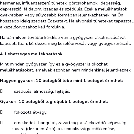
hasmenés, influenzaszerű tünetek, görcsrohamok, idegesség,
depresszió, fájdalom, izzadás és szédülés. Ezek a mellékhatások
gyakrabban vagy súlyosabb formában jelentkezhetnek, ha Ön
hosszabb ideig szedett Egzysta-t. Ha elvonási tüneteket tapasztal,
a kezelőorvosához kell fordulnia.
Ha bármilyen további kérdése van a gyógyszer alkalmazásával
kapcsolatban, kérdezze meg kezelőorvosát vagy gyógyszerészét.
4. Lehetséges mellékhatások
Mint minden gyógyszer, így ez a gyógyszer is okozhat
mellékhatásokat, amelyek azonban nem mindenkinél jelentkeznek.
Nagyon gyakori: 10 betegből több mint 1 beteget érinthet:
​
szédülés, álmosság, fejfájás.
Gyakori: 10 betegből legfeljebb 1 beteget érinthet:
​
fokozott étvágy,
​
emelkedett hangulat, zavartság, a tájékozódó-képesség
zavara (dezorientáció), a szexuális vágy csökkenése,