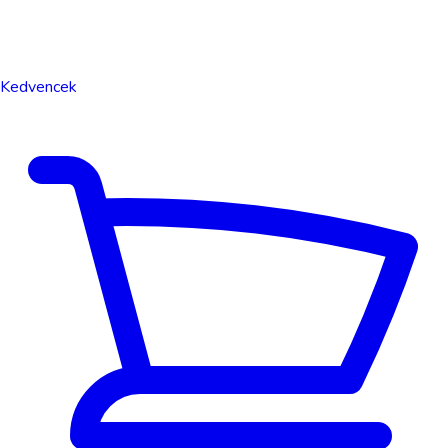
Kedvencek