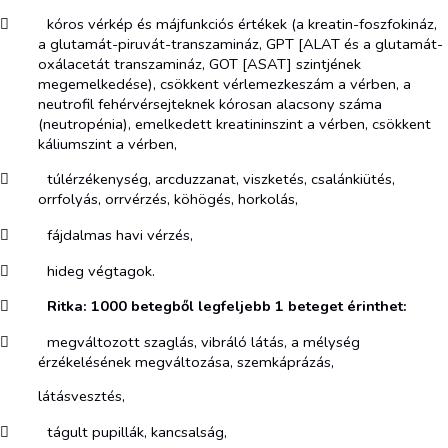
​
kóros vérkép és májfunkciós értékek (a kreatin-foszfokináz,
a glutamát-piruvát-transzamináz, GPT [ALAT és a glutamát-
oxálacetát transzamináz, GOT [ASAT] szintjének
megemelkedése), csökkent vérlemezkeszám a vérben, a
neutrofil fehérvérsejteknek kórosan alacsony száma
(neutropénia), emelkedett kreatininszint a vérben, csökkent
káliumszint a vérben,
​
túlérzékenység, arcduzzanat, viszketés, csalánkiütés,
orrfolyás, orrvérzés, köhögés, horkolás,
​
fájdalmas havi vérzés,
​
hideg végtagok.
​
Ritka: 1000 betegből legfeljebb 1 beteget érinthet:
​
megváltozott szaglás, vibráló látás, a mélység
érzékelésének megváltozása, szemkáprázás,
látásvesztés,
​
tágult pupillák, kancsalság,