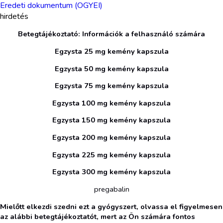
Eredeti dokumentum (OGYEI)
hirdetés
Betegtájékoztató: Információk a felhasználó számára
Egzysta 25 mg kemény kapszula
Egzysta 50 mg kemény kapszula
Egzysta 75 mg kemény kapszula
Egzysta 100 mg kemény kapszula
Egzysta 150 mg kemény kapszula
Egzysta 200 mg kemény kapszula
Egzysta 225 mg kemény kapszula
Egzysta 300 mg kemény kapszula
pregabalin
Mielőtt elkezdi szedni ezt a gyógyszert, olvassa el figyelmesen
az alábbi betegtájékoztatót, mert az Ön számára fontos