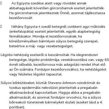
​
Az Egzysta szedése alatt vagy röviddel annak
abbahagyását követően görcsrohamok eseteit jelentették.
Ha görcsrohamok jelentkeznek Önnél, azonnal tájékoztassa
kezelőorvosát.
​
Néhány Egzysta-t szedő betegnél csökkent agyi működés
(enkefalopátia) eseteit jelentették, egyéb alapbetegség
fennállásakor. Mondja el kezelőorvosának, ha
kórelőzményében bármilyen súlyos betegség szerepel,
beleértve a máj- vagy vesebetegséget.
​
Légzési nehézség eseteiről is beszámoltak. Ha idegrendszeri
betegsége, légzési problémája, vesekárosodása van, vagy 65
évnél idősebb, kezelőorvosa más adagolási rendet írhat elő
az Ön számára. Forduljon kezelőorvosához, ha nehézlégzést
vagy felületes légzést tapasztal.
​
Súlyos bőrkiütéseket, köztük Stevens–Johnson-szindrómát és
toxikus epidermális nekrolízist jelentettek a pregabalin
alkalmazásával kapcsolatban. Hagyja abba a pregabalin
alkalmazását, és azonnal forduljon orvoshoz, ha a súlyos
bőrreakció tüneteinek bármelyikét észleli (ezeket lásd a 4.
pontban).