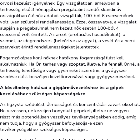
orvosi kezelést igényelnek. Egy vizsgálatban, amelyben a
terhesség első 3 hónapjában pregabalint szedő, skandináv
országokban élő nők adatait vizsgálták, 100-ból 6 csecsemőnek
volt ilyen születési rendellenessége. Ezzel összevetve, a vizsgálat
alapján a pregabalinnal nem kezelt nők esetén 100-ból 4
csecsemő volt érintett. Az arcot (orofaciális hasadékokat), a
szemet, az idegrendszert (beleértve az agyat), a vesét és a nemi
szerveket érintő rendellenességeket jelentettek.
Fogamzóképes korú nőknek hatékony fogamzásgátlást kell
alkalmazniuk. Ha Ön terhes vagy szoptat, illetve, ha fennáll Önnél a
terhesség lehetősége vagy gyermeket szeretne, a gyógyszer
szedése előtt beszéljen kezelőorvosával vagy gyógyszerészével.
A készítmény hatásai a gépjárművezetéshez és a gépek
kezeléséhez szükséges képességekre
Az Egzysta szédülést, álmosságot és koncentrálási zavart okozhat.
Ne vezessen, ne kezeljen bonyolult gépeket, illetve ne vegyen
részt más potenciálisan veszélyes tevékenységekben addig, amíg
nem tudja, hogy a gyógyszer befolyásolja-e ezen
tevékenységekhez szükséges képességeit.