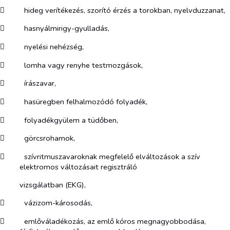
​
hideg verítékezés, szorító érzés a torokban, nyelvduzzanat,
​
hasnyálmirigy-gyulladás,
​
nyelési nehézség,
​
lomha vagy renyhe testmozgások,
​
írászavar,
​
hasüregben felhalmozódó folyadék,
​
folyadékgyülem a tüdőben,
​
görcsrohamok,
​
szívritmuszavaroknak megfelelő elváltozások a szív
elektromos változásait regisztráló
vizsgálatban (EKG),
​
vázizom-károsodás,
​
emlőváladékozás, az emlő kóros megnagyobbodása,