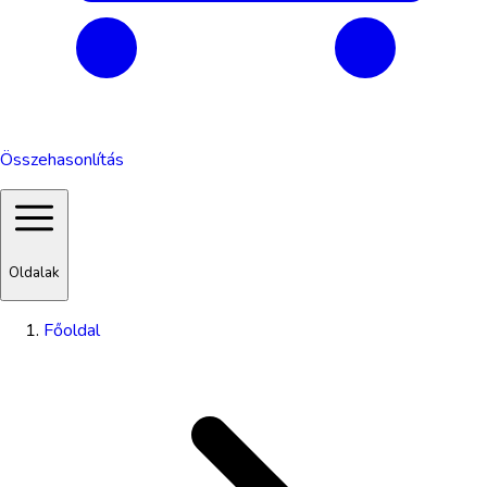
Összehasonlítás
Oldalak
Főoldal