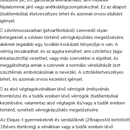
fájdalommal járó vagy anélkülilégszomjatokozhat. Ez az állapot
(tüdőembólia) életveszélyes lehet és azonnali orvosi ellátást
igényel.
 szívritmuszavarban (pitvarfibrilláció) szenvedő olyan
betegeknél a szívben történő vérrögképződés megelőzésére,
akiknek legalább egy, további kockázati tényezője is van. A
vérrög leszakadhat, és az agyba kerülhet, ami sztrókhoz (agyi
érkatasztrófa) vezethet, vagy más szervekbe is eljuthat, és
meggátolhatja annak a szervnek a normális vérellátását (ezt
szisztémás embolizációnak is nevezik). A sztrókéletveszélyes
lehet, és azonnali orvosi kezelést igényel.
 az alsó végtagokvénáiban lévő vérrögök (mélyvénás
trombózis) és a tüdők ereiben lévő vérrögök (tüdőembólia)
kezelésére, valamintaz alsó végtagok és/vagy a tüdők ereiben
történő, ismételt vérrögképződés megelőzésére.
Az Eliquis-t gyermekeknél és serdülőknél (28napostól betöltött
18éves életkorig) a vénákban vagy a tüdők ereiben lévő