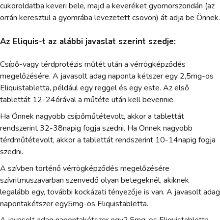
cukoroldatba keveri bele, majd a keveréket gyomorszondán (az
orrán keresztül a gyomrába levezetett csövön) át adja be Önnek.
Az Eliquis-t az alábbi javaslat szerint szedje:
Csípő-vagy térdprotézis műtét után a vérrögképződés
megelőzésére. A javasolt adag naponta kétszer egy 2,5mg-os
Eliquistabletta, például egy reggel és egy este. Az első
tablettát 12-24órával a műtéte után kell bevennie.
Ha Önnek nagyobb csípőműtétevolt, akkor a tablettát
rendszerint 32-38napig fogja szedni. Ha Önnek nagyobb
térdműtétevolt, akkor a tablettát rendszerint 10-14napig fogja
szedni.
A szívben történő vérrögképződés megelőzésére
szívritmuszavarban szenvedő olyan betegeknél, akiknek
legalább egy, további kockázati tényezője is van. A javasolt adag
napontakétszer egy5mg-os Eliquistabletta.