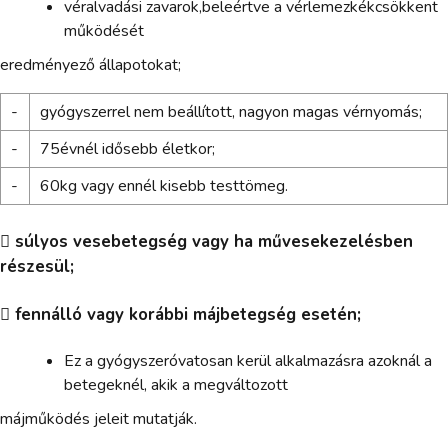
véralvadási zavarok,beleértve a vérlemezkékcsökkent
működését
eredményező állapotokat;
-
gyógyszerrel nem beállított, nagyon magas vérnyomás;
-
75évnél idősebb életkor;
-
60kg vagy ennél kisebb testtömeg.
 súlyos vesebetegség vagy ha művesekezelésben
részesül;
 fennálló vagy korábbi májbetegség esetén;
Ez a gyógyszeróvatosan kerül alkalmazásra azoknál a
betegeknél, akik a megváltozott
májműködés jeleit mutatják.