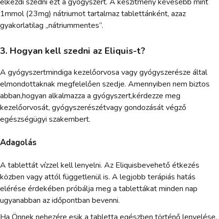
elkezdi szedni ezt a gyógyszert. A készítmény kevesebb mint
1mmol (23mg) nátriumot tartalmaz tablettánként, azaz
gyakorlatilag „nátriummentes”.
3. Hogyan kell szedni az Eliquis-t?
A gyógyszertmindiga kezelőorvosa vagy gyógyszerésze által
elmondottaknak megfelelően szedje. Amennyiben nem biztos
abban,hogyan alkalmazza a gyógyszert,kérdezze meg
kezelőorvosát, gyógyszerészétvagy gondozását végző
egészségügyi szakembert.
Adagolás
A tablettát vízzel kell lenyelni. Az Eliquisbevehető étkezés
közben vagy attól függetlenül is. A legjobb terápiás hatás
elérése érdekében próbálja meg a tablettákat minden nap
ugyanabban az időpontban bevenni.
Ha Önnek nehezére esik a tabletta egészben történő lenyelése,