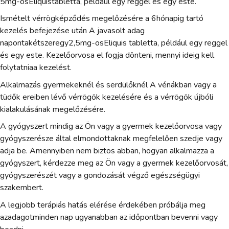
5mg-osEliquistabletta, például egy reggel és egy este.
Ismételt vérrögképződés megelőzésére a 6hónapig tartó
kezelés befejezése után A javasolt adag
napontakétszeregy2,5mg-osEliquis tabletta, például egy reggel
és egy este. Kezelőorvosa el fogja dönteni, mennyi ideig kell
folytatniaa kezelést.
Alkalmazás gyermekeknél és serdülőknél A vénákban vagy a
tüdők ereiben lévő vérrögök kezelésére és a vérrögök újbóli
kialakulásának megelőzésére.
A gyógyszert mindig az Ön vagy a gyermek kezelőorvosa vagy
gyógyszerésze által elmondottaknak megfelelően szedje vagy
adja be. Amennyiben nem biztos abban, hogyan alkalmazza a
gyógyszert, kérdezze meg az Ön vagy a gyermek kezelőorvosát,
gyógyszerészét vagy a gondozását végző egészségügyi
szakembert.
A legjobb terápiás hatás elérése érdekében próbálja meg
azadagotminden nap ugyanabban az időpontban bevenni vagy