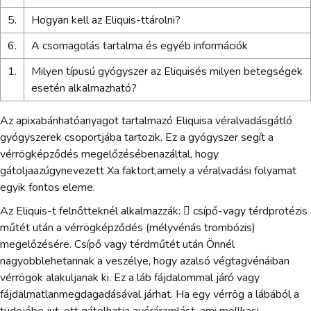
5.
Hogyan kell az Eliquis-ttárolni?
6.
A csomagolás tartalma és egyéb információk
1.
Milyen típusú gyógyszer az Eliquisés milyen betegségek
esetén alkalmazható?
Az apixabánhatóanyagot tartalmazó Eliquisa véralvadásgátló
gyógyszerek csoportjába tartozik. Ez a gyógyszer segít a
vérrögképződés megelőzésébenazáltal, hogy
gátoljaazúgynevezett Xa faktort,amely a véralvadási folyamat
egyik fontos eleme.
Az Eliquis-t felnőtteknél alkalmazzák:  csípő-vagy térdprotézis
műtét után a vérrögképződés (mélyvénás trombózis)
megelőzésére. Csípő vagy térdműtét után Önnél
nagyobblehetannak a veszélye, hogy azalsó végtagvénáiban
vérrögök alakuljanak ki. Ez a láb fájdalommal járó vagy
fájdalmatlanmegdagadásával járhat. Ha egy vérrög a lábából a
tüdejébe jut, ott gátolhatja avéráramlást, ami mellkasi