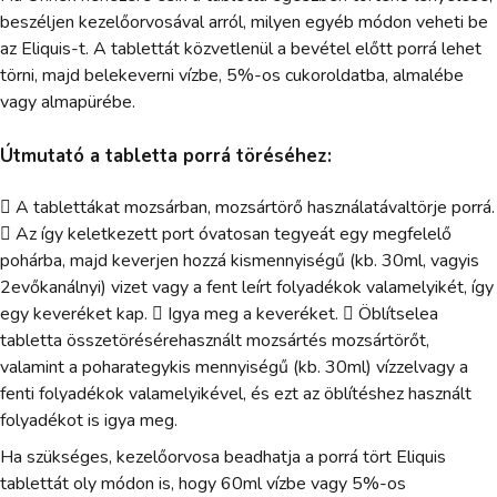
beszéljen kezelőorvosával arról, milyen egyéb módon veheti be
az Eliquis-t. A tablettát közvetlenül a bevétel előtt porrá lehet
törni, majd belekeverni vízbe, 5%-os cukoroldatba, almalébe
vagy almapürébe.
Útmutató a tabletta porrá töréséhez:
 A tablettákat mozsárban, mozsártörő használatávaltörje porrá.
 Az így keletkezett port óvatosan tegyeát egy megfelelő
pohárba, majd keverjen hozzá kismennyiségű (kb. 30ml, vagyis
2evőkanálnyi) vizet vagy a fent leírt folyadékok valamelyikét, így
egy keveréket kap.  Igya meg a keveréket.  Öblítselea
tabletta összetörésérehasznált mozsártés mozsártörőt,
valamint a poharategykis mennyiségű (kb. 30ml) vízzelvagy a
fenti folyadékok valamelyikével, és ezt az öblítéshez használt
folyadékot is igya meg.
Ha szükséges, kezelőorvosa beadhatja a porrá tört Eliquis
tablettát oly módon is, hogy 60ml vízbe vagy 5%-os