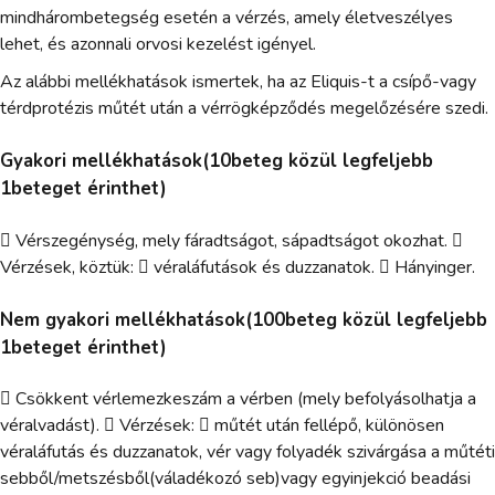
mindhárombetegség esetén a vérzés, amely életveszélyes
lehet, és azonnali orvosi kezelést igényel.
Az alábbi mellékhatások ismertek, ha az Eliquis-t a csípő-vagy
térdprotézis műtét után a vérrögképződés megelőzésére szedi.
Gyakori mellékhatások(10beteg közül legfeljebb
1beteget érinthet)
 Vérszegénység, mely fáradtságot, sápadtságot okozhat. 
Vérzések, köztük:  véraláfutások és duzzanatok.  Hányinger.
Nem gyakori mellékhatások(100beteg közül legfeljebb
1beteget érinthet)
 Csökkent vérlemezkeszám a vérben (mely befolyásolhatja a
véralvadást).  Vérzések:  műtét után fellépő, különösen
véraláfutás és duzzanatok, vér vagy folyadék szivárgása a műtéti
sebből/metszésből(váladékozó seb)vagy egyinjekció beadási