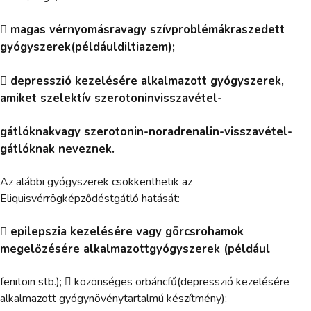
 magas vérnyomásravagy szívproblémákraszedett
gyógyszerek(példáuldiltiazem);
 depresszió kezelésére alkalmazott gyógyszerek,
amiket szelektív szerotoninvisszavétel-
gátlóknakvagy szerotonin-noradrenalin-visszavétel-
gátlóknak neveznek.
Az alábbi gyógyszerek csökkenthetik az
Eliquisvérrögképződéstgátló hatását:
 epilepszia kezelésére vagy görcsrohamok
megelőzésére alkalmazottgyógyszerek (például
fenitoin stb.);  közönséges orbáncfű(depresszió kezelésére
alkalmazott gyógynövénytartalmú készítmény);