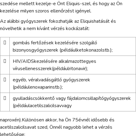
szedése mellett kezelje-e Önt Eliquis-szel, és hogy az Ön
kezelése milyen szoros ellenőrzést igényel.
Az alábbi gyógyszerek fokozhatják az Eliquishatását és
növelhetik a nem kívánt vérzés kockázatát:

gombás fertőzések kezelésére szolgáló
bizonyosgyógyszerek (példáulketokonazolstb.);

HIV/AIDSkezelésére alkalmazottegyes
vírusellenesszerek(példáulritonavir);

egyéb, véralvadásgátló gyógyszerek
(példáulenoxaparinstb.);

gyulladáscsökkentő vagy fájdalomcsillapítógyógyszerek
(példáulacetilszalicilsavvagy
naproxén).Különösen akkor, ha Ön 75évnél idősebb és
acetilszalicilsavat szed, Önnél nagyobb lehet a vérzés
lehetősége;