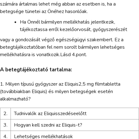
számára ártalmas lehet még abban az esetben is, ha a
betegsége tünetei az Önéhez hasonlóak.
Ha Önnél bármilyen mellékhatás jelentkezik,
tájékoztassa erről kezelőorvosát, gyógyszerészét
vagy a gondozását végző egészségügyi szakembert. Ez a
betegtájékoztatóban fel nem sorolt bármilyen lehetséges
mellékhatásra is vonatkozik.Lásd 4.pont.
A betegtájékoztató tartalma:
1. Milyen típusú gyógyszer az Eliquis2,5 mg filmtabletta
(továbbiakban Eliquis) és milyen betegségek esetén
alkalmazható?
2.
Tudnivalók az Eliquisszedéseelőtt
3.
Hogyan kell szedni az Eliquis-t?
4.
Lehetséges mellékhatások