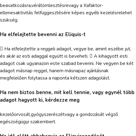
beavatkozásra,vérátömlesztésrevagy a Xafaktor-
ellenesaktivitás felfüggesztésére képes egyéb kezelésrelehet
szükség.
Ha elfelejtette bevenni az Eliquis-t
 Ha elfelejtette a reggeli adagot, vegye be, amint eszébe jut,
és akár az esti adaggal együtt is beveheti.  A kihagyott esti
adagot csak ugyanazon este szabad bevenni. Ne vegyen be két
adagot másnap reggel, hanem másnapaz ajánlásnak
megfelelően folytassa a naponta kétszeri adagolást.
Ha nem biztos benne, mit kell tennie, vagy egynél több
adagot hagyott ki, kérdezze meg
kezelőorvosát,gyógyszerészétvagy a gondozását végző
egészségügyi szakembert.