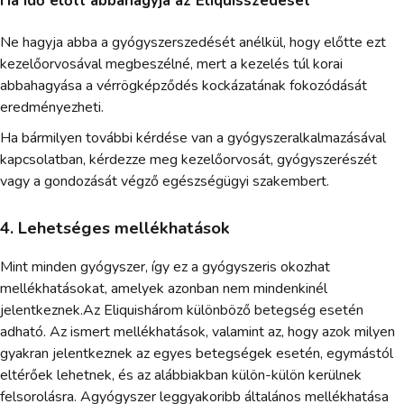
Ha idő előtt abbahagyja az Eliquisszedését
Ne hagyja abba a gyógyszerszedését anélkül, hogy előtte ezt
kezelőorvosával megbeszélné, mert a kezelés túl korai
abbahagyása a vérrögképződés kockázatának fokozódását
eredményezheti.
Ha bármilyen további kérdése van a gyógyszeralkalmazásával
kapcsolatban, kérdezze meg kezelőorvosát, gyógyszerészét
vagy a gondozását végző egészségügyi szakembert.
4. Lehetséges mellékhatások
Mint minden gyógyszer, így ez a gyógyszeris okozhat
mellékhatásokat, amelyek azonban nem mindenkinél
jelentkeznek.Az Eliquishárom különböző betegség esetén
adható. Az ismert mellékhatások, valamint az, hogy azok milyen
gyakran jelentkeznek az egyes betegségek esetén, egymástól
eltérőek lehetnek, és az alábbiakban külön-külön kerülnek
felsorolásra. Agyógyszer leggyakoribb általános mellékhatása