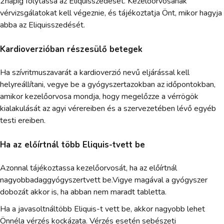
2napig folytassa az Eliquisszedését. Kezelőorvosának
vérvizsgálatokat kell végeznie, és tájékoztatja Önt, mikor hagyja
abba az Eliquisszedését.
Kardioverzióban részesülő betegek
Ha szívritmuszavarát a kardioverzió nevű eljárással kell
helyreállítani, vegye be a gyógyszertazokban az időpontokban,
amikor kezelőorvosa mondja, hogy megelőzze a vérrögök
kialakulását az agyi vérereiben és a szervezetében lévő egyéb
testi ereiben.
Ha az előírtnál több Eliquis-tvett be
Azonnal tájékoztassa kezelőorvosát, ha az előírtnál
nagyobbadaggyógyszertvett be.Vigye magával a gyógyszer
dobozát akkor is, ha abban nem maradt tabletta.
Ha a javasoltnáltöbb Eliquis-t vett be, akkor nagyobb lehet
Önnéla vérzés kockázata. Vérzés esetén sebészeti