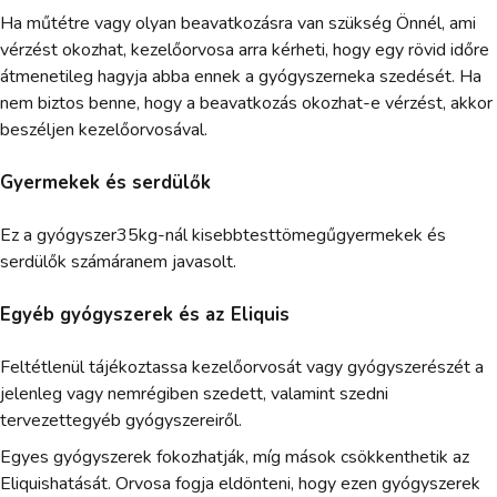
Ha műtétre vagy olyan beavatkozásra van szükség Önnél, ami
vérzést okozhat, kezelőorvosa arra kérheti, hogy egy rövid időre
átmenetileg hagyja abba ennek a gyógyszerneka szedését. Ha
nem biztos benne, hogy a beavatkozás okozhat-e vérzést, akkor
beszéljen kezelőorvosával.
Gyermekek és serdülők
Ez a gyógyszer35kg-nál kisebbtesttömegűgyermekek és
serdülők számáranem javasolt.
Egyéb gyógyszerek és az Eliquis
Feltétlenül tájékoztassa kezelőorvosát vagy gyógyszerészét a
jelenleg vagy nemrégiben szedett, valamint szedni
tervezettegyéb gyógyszereiről.
Egyes gyógyszerek fokozhatják, míg mások csökkenthetik az
Eliquishatását. Orvosa fogja eldönteni, hogy ezen gyógyszerek