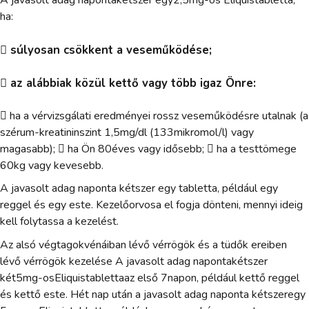
A javasolt adag napontakétszer egy2,5mg-os Eliquistabletta,
ha:
 súlyosan csökkent a veseműködése;
 az alábbiak közül kettő vagy több igaz Önre:
 ha a vérvizsgálati eredményei rossz veseműködésre utalnak (a
szérum-kreatininszint 1,5mg/dl (133mikromol/l) vagy
magasabb);  ha Ön 80éves vagy idősebb;  ha a testtömege
60kg vagy kevesebb.
A javasolt adag naponta kétszer egy tabletta, például egy
reggel és egy este. Kezelőorvosa el fogja dönteni, mennyi ideig
kell folytassa a kezelést.
Az alsó végtagokvénáiban lévő vérrögök és a tüdők ereiben
lévő vérrögök kezelése A javasolt adag napontakétszer
két5mg-osEliquistablettaaz első 7napon, például kettő reggel
és kettő este. Hét nap után a javasolt adag naponta kétszeregy