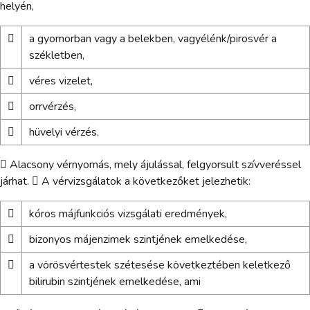
helyén,

a gyomorban vagy a belekben, vagyélénk/pirosvér a
székletben,

véres vizelet,

orrvérzés,

hüvelyi vérzés.
 Alacsony vérnyomás, mely ájulással, felgyorsult szívveréssel
járhat.  A vérvizsgálatok a következőket jelezhetik:

kóros májfunkciós vizsgálati eredmények,

bizonyos májenzimek szintjének emelkedése,

a vörösvértestek szétesése következtében keletkező
bilirubin szintjének emelkedése, ami