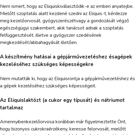
Nem ismert, hogy az Eliquiskiválasztódik-e az emberi anyatejbe.
Mielőtt szoptatás alatt kezdené szedni az Eliquis-t, kérdezze
meg kezelőorvosát, gyógyszerészétvagy a gondozását végző
egészségügyi szakembert, akik tanácsot adnak a szoptatás
felfüggesztését, illetve a gyógyszer szedésének
megkezdését/abbahagyását illetően.
A készítmény hatásai a gépjárművezetéshez ésagépek
kezeléséhez szükséges képességekre
Nem mutatták ki, hogy az Eliquisrontja a gépjárművezetéshez és
a gépek kezeléséhez szükséges képességeit.
Az Eliquislaktózt (a cukor egy típusát) és nátriumot
tartalmaz
Amennyibenkezelőorvosa korábban már figyelmeztette Önt,
hogy bizonyos cukrokraérzékeny, keresse felorvosát, mielőtt