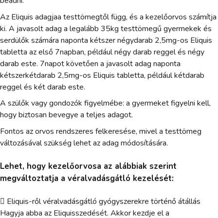
beadni.
Az Eliquis adagjaa testtömegtől függ, és a kezelőorvos számítja
ki. A javasolt adag a legalább 35kg testtömegű gyermekek és
serdülők számára naponta kétszer négydarab 2,5mg-os Eliquis
tabletta az első 7napban, például négy darab reggel és négy
darab este. 7napot követően a javasolt adag naponta
kétszerkétdarab 2,5mg-os Eliquis tabletta, például kétdarab
reggel és két darab este.
A szülők vagy gondozók figyelmébe: a gyermeket figyelni kell,
hogy biztosan bevegye a teljes adagot.
Fontos az orvos rendszeres felkeresése, mivel a testtömeg
változásával szükség lehet az adag módosítására.
Lehet, hogy kezelőorvosa az alábbiak szerint
megváltoztatja a véralvadásgátló kezelését:
 Eliquis-ről véralvadásgátló gyógyszerekre történő átállás
Hagyja abba az Eliquisszedését. Akkor kezdje el a