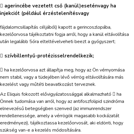
 agerincébe vezetett cső (kanül)eseténvagy ha
injekciót (például érzéstelenítésvagy
fájdalomcsillapítás céljából) kapott a gerincoszlopába,
kezelőorvosa tájékoztatni fogja arról, hogy a kanül eltávolítása
után legalább 5óra elteltévelveheti beezt a gyógyszert;
 szívbillentyű-protézisselrendelkezik;
 ha kezelőorvosa azt állapítja meg, hogy az Ön vérnyomása
nem stabil, vagy a tüdejében lévő vérrög eltávolítására más
kezelést vagy műtéti beavatkozást terveznek.
Az Eliquis fokozott elővigyázatossággal alkalmazható  ha
Önnek tudomása van arról, hogy az antifoszfolipid szindróma
elnevezésű betegségben szenved (az immunrendszer
rendellenessége, amely a vérrögök magasabb kockázatát
eredményezi), tájékoztassa kezelőorvosát, aki eldönti, hogy
szükség van-e a kezelés módosítására.