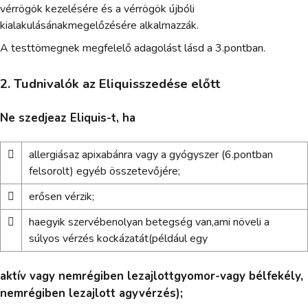
vérrögök kezelésére és a vérrögök újbóli
kialakulásánakmegelőzésére alkalmazzák.
A testtömegnek megfelelő adagolást lásd a 3.pontban.
2. Tudnivalók az Eliquisszedése előtt
Ne szedjeaz Eliquis-t, ha

allergiásaz apixabánra vagy a gyógyszer (6.pontban
felsorolt) egyéb összetevőjére;

erősen vérzik;

haegyik szervébenolyan betegség van,ami növeli a
súlyos vérzés kockázatát(például egy
aktív vagy nemrégiben lezajlottgyomor-vagy bélfekély,
nemrégiben lezajlott agyvérzés);