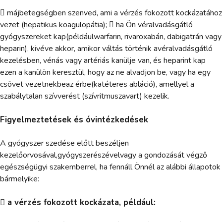
 májbetegségben szenved, ami a vérzés fokozott kockázatához
vezet (hepatikus koagulopátia);  ha Ön véralvadásgátló
gyógyszereket kap(példáulwarfarin, rivaroxabán, dabigatrán vagy
heparin), kivéve akkor, amikor váltás történik avéralvadásgátló
kezelésben, vénás vagy artériás kanülje van, és heparint kap
ezen a kanülön keresztül, hogy az ne alvadjon be, vagy ha egy
csövet vezetnekbeaz érbe(katéteres abláció), amellyel a
szabálytalan szívverést (szívritmuszavart) kezelik.
Figyelmeztetések és óvintézkedések
A gyógyszer szedése előtt beszéljen
kezelőorvosával,gyógyszerészévelvagy a gondozását végző
egészségügyi szakemberrel, ha fennáll Önnél az alábbi állapotok
bármelyike:
 a vérzés fokozott kockázata, például: