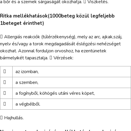
a bőr és a szemek sárgaságát okozhatja.  Viszketés.
Ritka mellékhatások(1000beteg közül legfeljebb
1beteget érinthet)
 Allergiás reakciók (túlérzékenység), mely az arc, ajkak,száj,
nyelv és/vagy a torok megdagadását éslégzési nehézséget
okozhat. Azonnal forduljon orvoshoz, ha ezentünetek
bármelyikét tapasztalja.  Vérzések:

az izomban,

a szemben,

a fogínyből, köhögés utáni véres köpet,

a végbélből.
 Hajhullás.