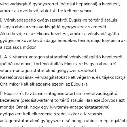
véralvadásgátló gyógyszerrel (például heparinnal) a kezelést,
amikor a következő tablettát be kellene vennie.
 Véralvadásgátló gyógyszerekről Eliquis-re történő átállás
Hagyja abba a véralvadásgátló gyógyszerek szedését.
Akkorkezdje el az Eliquis-kezelést, amikor a véralvadásgátló
gyógyszer következő adagja esedékes lenne, majd folytassa azt
a szokásos módon.
 A K-vitamin-antagonistatartalmú véralvadásgátló kezelésről
(példáulwarfarin) történő átállás Eliquis-re Hagyja abba a K-
vitamin-antagonistatartalmú gyógyszer szedését.
Kezelőorvosának vérvizsgálatokat kell végeznie, és tájékoztatja
Önt, mikor kell elkezdenie szedni az Eliquis-t.
 Eliquis-ről K-vitamin-antagonistatartalmú véralvadásgátló
kezelésre (példáulwarfarin) történő átállás Ha kezelőorvosa azt
mondja Önnek, hogy egy K-vitamin-antagonistatartalmú
gyógyszert kell elkezdenie szedni, akkor a K-vitamin-
antagonistatartalmú gyógyszer első adagja után is még legalább