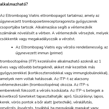
alkalmazható?
Az Eltrombopag Viatris eltrombopagot tartalmaz, amely az
úgynevezett trombopoietinreceptoragonista gyógyszerek
csoportjába tartozik. Alkalmazása segíti a vérlemezkék
számának növelését a vérben. A vérlemezkék vérsejtek, melyek
csökkentik vagy megakadályozzák a vérzést.
Az Eltrombopag Viatris egy vérzési rendellenesség, az
úgynevezett immun (primer)
trombocitopénia (ITP) kezelésére alkalmazható azoknál az 1
éves vagy idősebb betegeknél, akiket már kezeltek más
gyógyszerekkel (kortikoszteroidokkal vagy immunglobulinokkal),
amelyek nem voltak hatásosak. Az ITP-t az alacsony
vérlemezkeszám (trombocitopénia) okozza. Az ITP-s
embereknél fokozott a vérzés kockázata. Az ITP-s betegek a
következő tüneteket tapasztalhatják: apró, tűszúrásnyi, lapos,
kerek, vörös pontok a bőr alatt (petechiák), véraláfutás,
orrvérzés, ínyvérzés, továbbá, ha megvágják magukat vagy