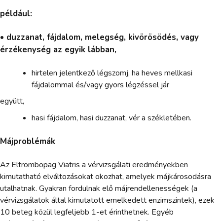
például:
• duzzanat, fájdalom, melegség, kivörösödés, vagy
érzékenység az egyik lábban,
hirtelen jelentkező légszomj, ha heves mellkasi
fájdalommal és/vagy gyors légzéssel jár
együtt,
hasi fájdalom, hasi duzzanat, vér a székletében.
Májproblémák
Az Eltrombopag Viatris a vérvizsgálati eredményekben
kimutatható elváltozásokat okozhat, amelyek májkárosodásra
utalhatnak. Gyakran fordulnak elő májrendellenességek (a
vérvizsgálatok által kimutatott emelkedett enzimszintek), ezek
10 beteg közül legfeljebb 1-et érinthetnek. Egyéb