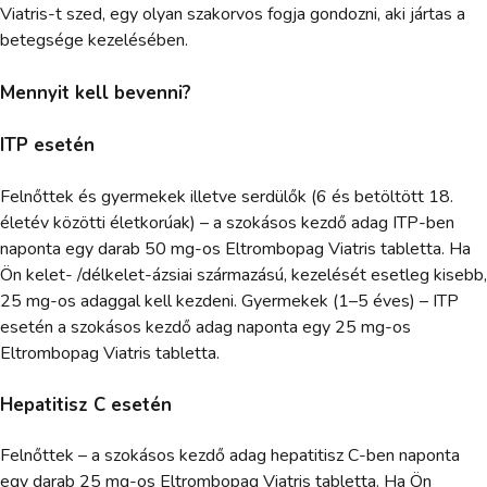
Viatris-t szed, egy olyan szakorvos fogja gondozni, aki jártas a
betegsége kezelésében.
Mennyit kell bevenni?
ITP esetén
Felnőttek és gyermekek illetve serdülők (6 és betöltött 18.
életév közötti életkorúak) – a szokásos kezdő adag ITP-ben
naponta egy darab 50 mg-os Eltrombopag Viatris tabletta. Ha
Ön kelet- /délkelet-ázsiai származású, kezelését esetleg kisebb,
25 mg-os adaggal kell kezdeni. Gyermekek (1–5 éves) – ITP
esetén a szokásos kezdő adag naponta egy 25 mg-os
Eltrombopag Viatris tabletta.
Hepatitisz C esetén
Felnőttek – a szokásos kezdő adag hepatitisz C-ben naponta
egy darab 25 mg-os Eltrombopag Viatris tabletta. Ha Ön