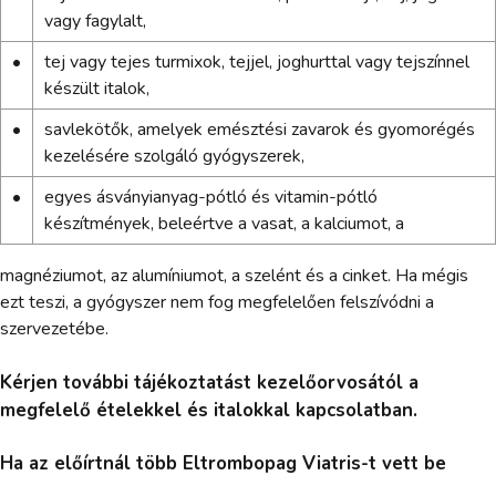
vagy fagylalt,
•
tej vagy tejes turmixok, tejjel, joghurttal vagy tejszínnel
készült italok,
•
savlekötők, amelyek emésztési zavarok és gyomorégés
kezelésére szolgáló gyógyszerek,
•
egyes ásványianyag-pótló és vitamin-pótló
készítmények, beleértve a vasat, a kalciumot, a
magnéziumot, az alumíniumot, a szelént és a cinket. Ha mégis
ezt teszi, a gyógyszer nem fog megfelelően felszívódni a
szervezetébe.
Kérjen további tájékoztatást kezelőorvosától a
megfelelő ételekkel és italokkal kapcsolatban.
Ha az előírtnál több Eltrombopag Viatris-t vett be