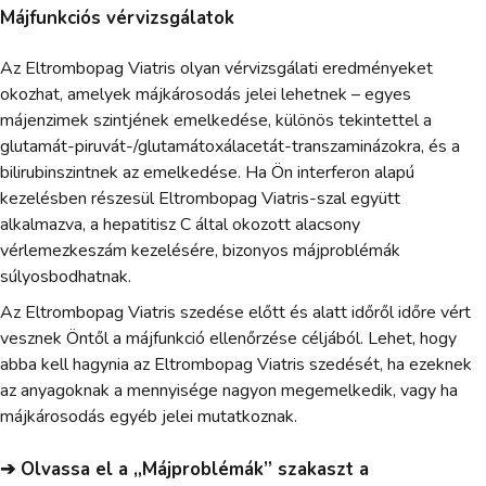
Májfunkciós vérvizsgálatok
Az Eltrombopag Viatris olyan vérvizsgálati eredményeket
okozhat, amelyek májkárosodás jelei lehetnek – egyes
májenzimek szintjének emelkedése, különös tekintettel a
glutamát-piruvát-/glutamátoxálacetát-transzaminázokra, és a
bilirubinszintnek az emelkedése. Ha Ön interferon alapú
kezelésben részesül Eltrombopag Viatris-szal együtt
alkalmazva, a hepatitisz C által okozott alacsony
vérlemezkeszám kezelésére, bizonyos májproblémák
súlyosbodhatnak.
Az Eltrombopag Viatris szedése előtt és alatt időről időre vért
vesznek Öntől a májfunkció ellenőrzése céljából. Lehet, hogy
abba kell hagynia az Eltrombopag Viatris szedését, ha ezeknek
az anyagoknak a mennyisége nagyon megemelkedik, vagy ha
májkárosodás egyéb jelei mutatkoznak.
➔ Olvassa el a „Májproblémák” szakaszt a