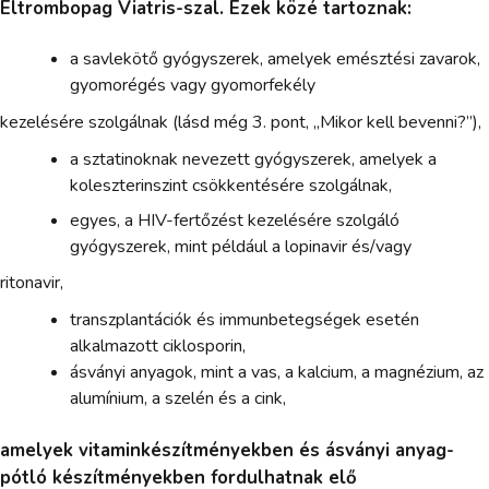
Eltrombopag Viatris-szal. Ezek közé tartoznak:
a savlekötő gyógyszerek, amelyek emésztési zavarok,
gyomorégés vagy gyomorfekély
kezelésére szolgálnak (lásd még 3. pont, „Mikor kell bevenni?”),
a sztatinoknak nevezett gyógyszerek, amelyek a
koleszterinszint csökkentésére szolgálnak,
egyes, a HIV-fertőzést kezelésére szolgáló
gyógyszerek, mint például a lopinavir és/vagy
ritonavir,
transzplantációk és immunbetegségek esetén
alkalmazott ciklosporin,
ásványi anyagok, mint a vas, a kalcium, a magnézium, az
alumínium, a szelén és a cink,
amelyek vitaminkészítményekben és ásványi anyag-
pótló készítményekben fordulhatnak elő