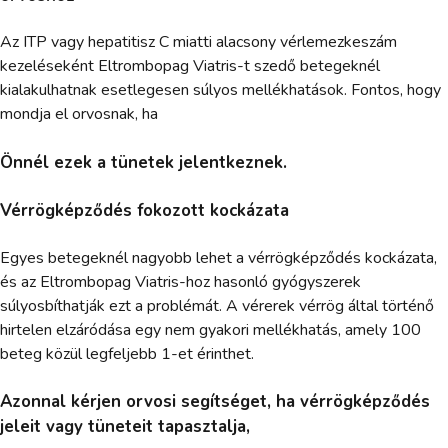
Az ITP vagy hepatitisz C miatti alacsony vérlemezkeszám
kezeléseként Eltrombopag Viatris-t szedő betegeknél
kialakulhatnak esetlegesen súlyos mellékhatások. Fontos, hogy
mondja el orvosnak, ha
Önnél ezek a tünetek jelentkeznek.
Vérrögképződés fokozott kockázata
Egyes betegeknél nagyobb lehet a vérrögképződés kockázata,
és az Eltrombopag Viatris-hoz hasonló gyógyszerek
súlyosbíthatják ezt a problémát. A vérerek vérrög által történő
hirtelen elzáródása egy nem gyakori mellékhatás, amely 100
beteg közül legfeljebb 1-et érinthet.
Azonnal kérjen orvosi segítséget, ha vérrögképződés
jeleit vagy tüneteit tapasztalja,