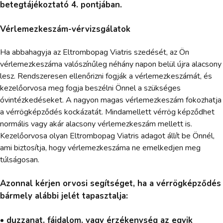
betegtájékoztató 4. pontjában.
Vérlemezkeszám-vérvizsgálatok
Ha abbahagyja az Eltrombopag Viatris szedését, az Ön
vérlemezkeszáma valószínűleg néhány napon belül újra alacsony
lesz. Rendszeresen ellenőrizni fogják a vérlemezkeszámát, és
kezelőorvosa meg fogja beszélni Önnel a szükséges
óvintézkedéseket. A nagyon magas vérlemezkeszám fokozhatja
a vérrögképződés kockázatát. Mindamellett vérrög képződhet
normális vagy akár alacsony vérlemezkeszám mellett is.
Kezelőorvosa olyan Eltrombopag Viatris adagot állít be Önnél,
ami biztosítja, hogy vérlemezkeszáma ne emelkedjen meg
túlságosan.
Azonnal kérjen orvosi segítséget, ha a vérrögképződés
bármely alábbi jelét tapasztalja:
• duzzanat, fájdalom, vagy érzékenység az egyik