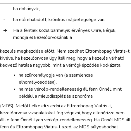
-
ha dohányzik,
-
ha előrehaladott, krónikus májbetegsége van.
➔
Ha a fentiek közül bármelyik érvényes Önre, kérjük,
mondja el kezelőorvosának a
kezelés megkezdése előtt. Nem szedhet Eltrombopag Viatris-t,
kivéve, ha kezelőorvosa úgy ítéli meg, hogy a kezelés várható
kedvező hatása nagyobb, mint a vérrögképződés kockázata.
ha szürkehályogja van (a szemlencse
elhomályosodása),
ha más vérkép-rendellenesség áll fenn Önnél, mint
például a mielodiszpláziás szindróma
(MDS). Mielőtt elkezdi szedni az Eltrombopag Viatris-t,
kezelőorvosa vizsgálatokat fog végezni, hogy ellenőrizze nem
áll-e fenn Önnél ilyen vérkép-rendellenesség. Ha Önnél MDS áll
fenn és Eltrombopag Viatris-t szed, az MDS súlyosbodhat