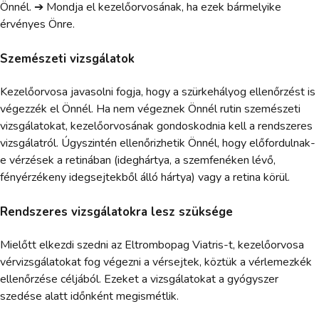
Önnél. ➔ Mondja el kezelőorvosának, ha ezek bármelyike
érvényes Önre.
Szemészeti vizsgálatok
Kezelőorvosa javasolni fogja, hogy a szürkehályog ellenőrzést is
végezzék el Önnél. Ha nem végeznek Önnél rutin szemészeti
vizsgálatokat, kezelőorvosának gondoskodnia kell a rendszeres
vizsgálatról. Úgyszintén ellenőrizhetik Önnél, hogy előfordulnak-
e vérzések a retinában (ideghártya, a szemfenéken lévő,
fényérzékeny idegsejtekből álló hártya) vagy a retina körül.
Rendszeres vizsgálatokra lesz szüksége
Mielőtt elkezdi szedni az Eltrombopag Viatris-t, kezelőorvosa
vérvizsgálatokat fog végezni a vérsejtek, köztük a vérlemezkék
ellenőrzése céljából. Ezeket a vizsgálatokat a gyógyszer
szedése alatt időnként megismétlik.