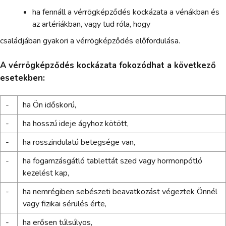
ha fennáll a vérrögképződés kockázata a vénákban és
az artériákban, vagy tud róla, hogy
családjában gyakori a vérrögképződés előfordulása.
A vérrögképződés kockázata fokozódhat a következő
esetekben:
-
ha Ön időskorú,
-
ha hosszú ideje ágyhoz kötött,
-
ha rosszindulatú betegsége van,
-
ha fogamzásgátló tablettát szed vagy hormonpótló
kezelést kap,
-
ha nemrégiben sebészeti beavatkozást végeztek Önnél
vagy fizikai sérülés érte,
-
ha erősen túlsúlyos,