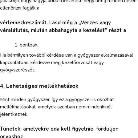
javasolja, hogy hagyja abba a kezelést, négy hétig minden héten
ellenőrizni fogják a
vérlemezkeszámát. Lásd még a „Vérzés vagy
véraláfutás, miután abbahagyta a kezelést” részt a
pontban.
Ha bármilyen további kérdése van a gyógyszer alkalmazásával
kapcsolatban, kérdezze meg kezelőorvosát vagy
gyógyszerészét.
4. Lehetséges mellékhatások
Mint minden gyógyszer, így ez a gyógyszer is okozhat
mellékhatásokat, amelyek azonban nem mindenkinél
jelentkeznek.
Tünetek, amelyekre oda kell figyelnie: forduljon
orvoshoz