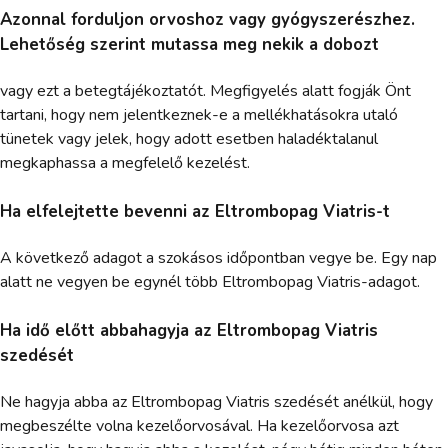
Azonnal forduljon orvoshoz vagy gyógyszerészhez.
Lehetőség szerint mutassa meg nekik a dobozt
vagy ezt a betegtájékoztatót. Megfigyelés alatt fogják Önt
tartani, hogy nem jelentkeznek-e a mellékhatásokra utaló
tünetek vagy jelek, hogy adott esetben haladéktalanul
megkaphassa a megfelelő kezelést.
Ha elfelejtette bevenni az Eltrombopag Viatris-t
A következő adagot a szokásos időpontban vegye be. Egy nap
alatt ne vegyen be egynél több Eltrombopag Viatris-adagot.
Ha idő előtt abbahagyja az Eltrombopag Viatris
szedését
Ne hagyja abba az Eltrombopag Viatris szedését anélkül, hogy
megbeszélte volna kezelőorvosával. Ha kezelőorvosa azt