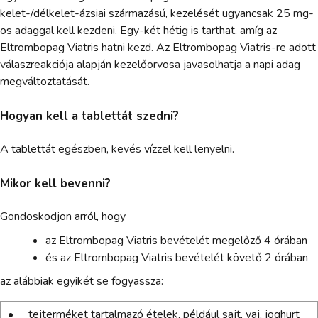
kelet-/délkelet-ázsiai származású, kezelését ugyancsak 25 mg-
os adaggal kell kezdeni. Egy-két hétig is tarthat, amíg az
Eltrombopag Viatris hatni kezd. Az Eltrombopag Viatris-re adott
válaszreakciója alapján kezelőorvosa javasolhatja a napi adag
megváltoztatását.
Hogyan kell a tablettát szedni?
A tablettát egészben, kevés vízzel kell lenyelni.
Mikor kell bevenni?
Gondoskodjon arról, hogy
az Eltrombopag Viatris bevételét megelőző 4 órában
és az Eltrombopag Viatris bevételét követő 2 órában
az alábbiak egyikét se fogyassza:
•
tejterméket tartalmazó ételek, például sajt, vaj, joghurt