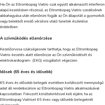
Ha Ön az Eltrombopag Viatris-szal együtt alkalmazott interferon
alapú kezelésben részesül, az Eltrombopag Viatris szedésének
abbahagyása után ellenőrizni fogják az Ön állapotát a gyomorból
vagy belekből eredő vérzésre utaló tünetek észlelése
érdekében.
A szívműködés ellenőrzése
Kezelőorvosa szükségesnek tarthatja, hogy az Eltrombopag
Viatris-kezelés alatt ellenőrizze az Ön szívműködését és
elektrokardiogram- (EKG) vizsgálatot végezzen.
Idősek (65 éves és idősebb)
65 éves és idősebb betegek esetében korlátozott mennyiségű
adat áll rendelkezésre az Eltrombopag Viatris alkalmazásával
kapcsolatban. Fokozott körültekintéssel kell eljárni, ha az
Eltrombopag Viatriset 65 éves vagy idősebb betegeknél