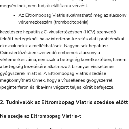
megsérülnek, nem tudják elállítani a vérzést.
Az Eltrombopag Viatris alkalmazható még az alacsony
vérlemezkeszám (trombocitopénia)
kezelésére hepatitisz C-vírusfertőzésben (HCV) szenvedő
felnőtt betegeknél, ha az interferon-kezelés alatt problémákat
okoznak nekik a mellékhatások. Nagyon sok hepatitisz
Cvírusfertőzésben szenvedő embernek alacsony a
vérlemezkeszáma, nemcsak a betegség következtében, hanem
a betegség kezelésére alkalmazott bizonyos vírusellenes
gyógyszerek miatt is. A Eltrombopag Viatris szedése
megkönnyítheti Önnek, hogy a vírusellenes gyógyszerrel
(peginterferon és ribavirin) végzett teljes kúrát befejezze.
2. Tudnivalók az Eltrombopag Viatris szedése előtt
Ne szedje az Eltrombopag Viatris-t