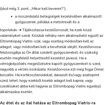
(lásd még 3. pont, „Mikor kell bevenni?”),
a rosszindulatú betegségek kezelésében alkalmazott
gyógyszerek, például a metotrexát és a
topotekán. ➔ Tájékoztassa kezelőorvosát, ha ezek közül
valamelyiket szedi. Közülük néhány nem alkalmazható együtt az
Eltrombopag Viatris-szal, vagy esetleg módosítani kell az
adagot, vagy módosítani kell a bevételük idejét. Kezelőorvosa
felülvizsgálja az Ön által szedett gyógyszereket, és szükség
esetén megfelelő helyettesítő kezelést javasol. Ha a
vérrögképződés megelőzésére kapott gyógyszereket is szed,
nagyobb a vérzés kockázata. Kezelőorvosa ezt meg fogja Önnel
beszélni. Ha kortikoszteroidokat, danazolt és/vagy azatioprint
szed, lehet, hogy ezekből kisebb adagot kell kapnia, vagy
szedésüket abba kell hagynia az Eltrombopag Viatris egyidejű
alkalmazása esetén.
Az étel és az ital hatása az Eltrombopag Viatris-ra