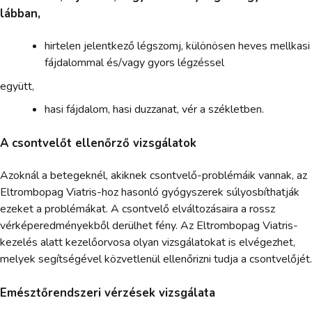
lábban,
hirtelen jelentkező légszomj, különösen heves mellkasi
fájdalommal és/vagy gyors légzéssel
együtt,
hasi fájdalom, hasi duzzanat, vér a székletben.
A csontvelőt ellenőrző vizsgálatok
Azoknál a betegeknél, akiknek csontvelő-problémáik vannak, az
Eltrombopag Viatris-hoz hasonló gyógyszerek súlyosbíthatják
ezeket a problémákat. A csontvelő elváltozásaira a rossz
vérképeredményekből derülhet fény. Az Eltrombopag Viatris-
kezelés alatt kezelőorvosa olyan vizsgálatokat is elvégezhet,
melyek segítségével közvetlenül ellenőrizni tudja a csontvelőjét.
Emésztőrendszeri vérzések vizsgálata