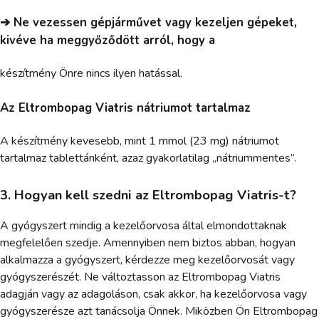
➔ Ne vezessen gépjárművet vagy kezeljen gépeket,
kivéve ha meggyőződött arról, hogy a
készítmény Önre nincs ilyen hatással.
Az Eltrombopag Viatris nátriumot tartalmaz
A készítmény kevesebb, mint 1 mmol (23 mg) nátriumot
tartalmaz tablettánként, azaz gyakorlatilag „nátriummentes”.
3. Hogyan kell szedni az Eltrombopag Viatris-t?
A gyógyszert mindig a kezelőorvosa által elmondottaknak
megfelelően szedje. Amennyiben nem biztos abban, hogyan
alkalmazza a gyógyszert, kérdezze meg kezelőorvosát vagy
gyógyszerészét. Ne változtasson az Eltrombopag Viatris
adagján vagy az adagoláson, csak akkor, ha kezelőorvosa vagy
gyógyszerésze azt tanácsolja Önnek. Miközben Ön Eltrombopag