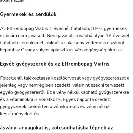
alkalmazzák.
Gyermekek és serdülők
Az Eltrombopag Viatris 1 évesnél fiatalabb, ITP-s gyermekek
számára nem javasolt. Nem javasolt továbbá olyan 18 évesnél
fiatalabb serdülőknél, akiknél az alacsony vérlemezkeszámot
hepatitisz C vagy súlyos aplasztikus vérszegénység okozza.
Egyéb gyógyszerek és az Eltrombopag Viatris
Feltétlenül tájékoztassa kezelőorvosát vagy gyógyszerészét a
jelenleg vagy nemrégiben szedett, valamint szedni tervezett
egyéb gyógyszereiről. Ez a vény nélkül kapható gyógyszerekre
és a vitaminokra is vonatkozik. Egyes naponta szedett
gyógyszerek, beleértve a vényköteles és vény nélküli
készítményeket és
ásványi anyagokat is, kölcsönhatásba lépnek az