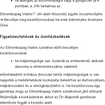
ha allergiás az eltrombopagra vagy a gyógyszer (a 6.
pontban, a „Mit tartalmaz az
Eltrombopag Viatris?” cím alatt felsorolt) egyéb összetevőjére.
➔ Beszélje meg kezelőorvosával, ha ezek bármelyike érvényes
Önre.
Figyelmeztetések és óvintézkedések
Az Eltrombopag Viatris szedése előtt beszéljen
kezelőorvosával:
ha májbetegsége van. Azoknál az embereknél, akiknek
alacsony a vérlemezkeszáma, valamint
előrehaladott, krónikus (hosszan tartó) májbetegségük is van,
nagyobb a mellékhatások kockázata, beleértve az életveszélyes
májkárosodást és a vérrögképződést is. Ha kezelőorvosa úgy
gondolja, hogy az Eltrombopag Viatris szedésével járó előnyök
felülmúlják a kockázatokat, akkor az Ön állapotát gondosan
ellenőrizni fogják a kezelés alatt.