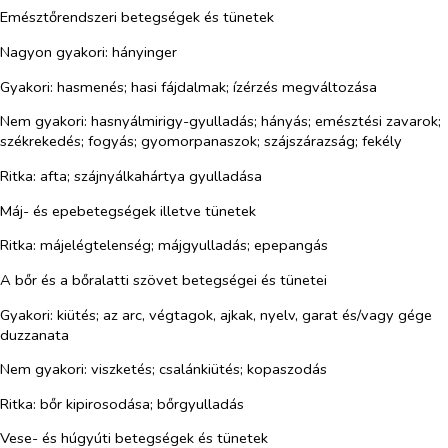
Emésztőrendszeri betegségek és tünetek
Nagyon gyakori:
hányinger
Gyakori:
hasmenés; hasi fájdalmak; ízérzés megváltozása
Nem gyakori:
hasnyálmirigy-gyulladás; hányás; emésztési zavarok;
székrekedés; fogyás; gyomorpanaszok; szájszárazság; fekély
Ritka:
afta; szájnyálkahártya gyulladása
Máj- és epebetegségek illetve tünetek
Ritka:
májelégtelenség; májgyulladás; epepangás
A bőr és a bőralatti szövet betegségei és tünetei
Gyakori:
kiütés; az arc, végtagok, ajkak, nyelv, garat és/vagy gége
duzzanata
Nem gyakori:
viszketés; csalánkiütés; kopaszodás
Ritka:
bőr kipirosodása; bőrgyulladás
Vese- és húgyúti betegségek és tünetek