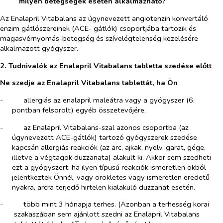
milyen betegségek esetén alkalmazható?
Az Enalapril Vitabalans az úgynevezett angiotenzin konvertáló
enzim gátlószereinek (ACE- gátlók) csoportjába tartozik és
magasvérnyomás-betegség és szívelégtelenség kezelésére
alkalmazott gyógyszer.
2. Tudnivalók az Enalapril Vitabalans
tabletta szedése előtt
Ne szedje az Enalapril Vitabalans tablettát, ha Ön
-​
allergiás az enalapril maleátra vagy a gyógyszer (6.
pontban felsorolt) egyéb összetevőjére,
-​
az Enalapril Vitabalans-szal azonos csoportba (az
úgynevezett ACE-gátlók) tartozó gyógyszerek szedése
kapcsán allergiás reakciók (az arc, ajkak, nyelv, garat, gége,
illetve a végtagok duzzanata) alakult ki. Akkor sem szedheti
ezt a gyógyszert, ha ilyen típusú reakciók ismeretlen okból
jelentkeztek Önnél, vagy örökletes vagy ismeretlen eredetű
nyakra, arcra terjedő hirtelen kialakuló duzzanat esetén.
-​
több mint 3 hónapja terhes. (Azonban a terhesség korai
szakaszában sem ajánlott szedni az Enalapril Vitabalans