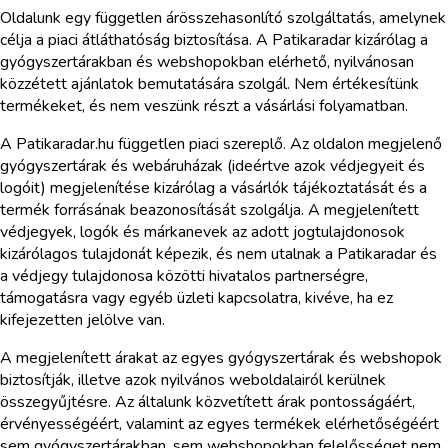
Oldalunk egy független árösszehasonlító szolgáltatás, amelynek
célja a piaci átláthatóság biztosítása. A Patikaradar kizárólag a
gyógyszertárakban és webshopokban elérhető, nyilvánosan
közzétett ajánlatok bemutatására szolgál. Nem értékesítünk
termékeket, és nem veszünk részt a vásárlási folyamatban.
A Patikaradar.hu független piaci szereplő. Az oldalon megjelenő
gyógyszertárak és webáruházak (ideértve azok védjegyeit és
logóit) megjelenítése kizárólag a vásárlók tájékoztatását és a
termék forrásának beazonosítását szolgálja. A megjelenített
védjegyek, logók és márkanevek az adott jogtulajdonosok
kizárólagos tulajdonát képezik, és nem utalnak a Patikaradar és
a védjegy tulajdonosa közötti hivatalos partnerségre,
támogatásra vagy egyéb üzleti kapcsolatra, kivéve, ha ez
kifejezetten jelölve van.
A megjelenített árakat az egyes gyógyszertárak és webshopok
biztosítják, illetve azok nyilvános weboldalairól kerülnek
összegyűjtésre. Az általunk közvetített árak pontosságáért,
érvényességéért, valamint az egyes termékek elérhetőségéért
sem gyógyszertárakban, sem webshopokban felelősséget nem