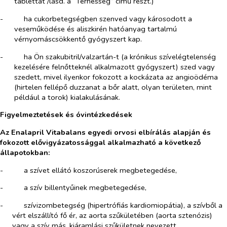
tablettát /lásd. a “Terhesség” című részt.)
-​
ha cukorbetegségben szenved vagy károsodott a
veseműködése és aliszkirén hatóanyag tartalmú
vérnyomáscsökkentő gyógyszert kap.
-​
ha Ön szakubitril/valzartán-t (a krónikus szívelégtelenség
kezelésére felnőtteknél alkalmazott gyógyszert) szed vagy
szedett, mivel ilyenkor fokozott a kockázata az angioödéma
(hirtelen fellépő duzzanat a bőr alatt, olyan területen, mint
például a torok) kialakulásának.
Figyelmeztetések és óvintézkedések
Az Enalapril Vitabalans egyedi orvosi elbírálás alapján és
fokozott elővigyázatossággal alkalmazható a következő
állapotokban:
-​
a szívet ellátó koszorúserek megbetegedése,
-​
a szív billentyűinek megbetegedése,
-​
szívizombetegség (hipertrófiás kardiomiopátia), a szívből a
vért elszállító fő ér, az aorta szűkületében (aorta sztenózis)
vagy a szív más, kiáramlási szűkületnek nevezett