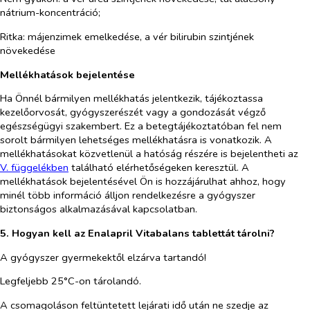
nátrium-koncentráció;
Ritka:
májenzimek emelkedése, a vér bilirubin szintjének
növekedése
Mellékhatások bejelentése
Ha Önnél bármilyen mellékhatás jelentkezik, tájékoztassa
kezelőorvosát, gyógyszerészét vagy a gondozását végző
egészségügyi szakembert. Ez a betegtájékoztatóban fel nem
sorolt bármilyen lehetséges mellékhatásra is vonatkozik. A
mellékhatásokat közvetlenül a hatóság részére is bejelentheti az
V. függelékben
található elérhetőségeken keresztül. A
mellékhatások bejelentésével Ön is hozzájárulhat ahhoz, hogy
minél több információ álljon rendelkezésre a gyógyszer
biztonságos alkalmazásával kapcsolatban.
5. Hogyan kell az Enalapril Vitabalans
tablettát tárolni?
A gyógyszer gyermekektől elzárva tartandó!
Legfeljebb
25°C-on tárolandó.
A csomagoláson feltüntetett lejárati idő után ne szedje az