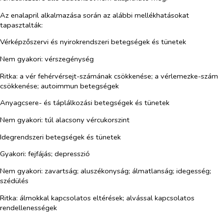
Az enalapril alkalmazása során az alábbi mellékhatásokat
tapasztalták:
Vérképzőszervi és nyirokrendszeri betegségek és tünetek
Nem gyakori:
vérszegénység
Ritka:
a vér fehérvérsejt-számának csökkenése; a vérlemezke-szám
csökkenése; autoimmun betegségek
Anyagcsere- és táplálkozási betegségek és tünetek
Nem gyakori:
túl alacsony vércukorszint
Idegrendszeri betegségek és tünetek
Gyakori:
fejfájás; depresszió
Nem gyakori:
zavartság; aluszékonyság; álmatlanság; idegesség;
szédülés
Ritka:
álmokkal kapcsolatos eltérések; alvással kapcsolatos
rendellenességek