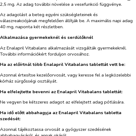
2,5 mg. Az adag további növelése a vesefunkció függvénye.
Az adagolást a beteg egyéni szükségleteinek és
válaszreakciójának megfelelően állítják be. A maximális napi adag
40 mg, naponta két részletben.
Alkalmazása gyermekeknél és serdülőknél
Az Enalapril Vitabalans alkalmazását vizsgálták gyermekeknél.
További információkért forduljon orvosához.
Ha az előírtnál több Enalapril Vitabalans tablettát vett be:
Azonnal értesítse kezelőorvosát, vagy keresse fel a legközelebbi
kórház sürgősségi osztályát.
Ha elfelejtette bevenni az Enalapril Vitabalans tablettát:
Ne vegyen be kétszeres adagot az elfelejtett adag pótlására.
Ha idő előtt abbahagyja az Enalapril Vitabalans
tabletta
szedését:
Azonnal tájékoztassa orvosát a gyógyszer szedésének
abbahagyásáról, és annak okáról.