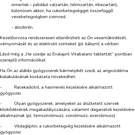
ismertek – például valzartán, telmizartán, irbezartán),
különösen akkor, ha cukorbetegséggel összefüggő
vesebetegségben szenved.
- aliszkirén.
Kezelőorvosa rendszeresen ellenőrizheti az Ön veseműködését,
vérnyomását és az elektrolit szinteket (pl. kálium) a vérben.
Lásd még a „Ne szedje az Enalapril Vitabalans tablettát” pontban
szereplő információkat
.
Ha Ön az alábbi gyógyszerek bármelyikét szedi, az angioödéma
kialakulásának kockázata növekedhet:
-​
Racekadotril, a hasmenés kezelésére alkalmazott
gyógyszer.
-​
Olyan gyógyszerek, amelyeket az átültetett szervek
kilökődésének megakadályozására, valamint daganatok kezelésére
alkalmaznak (pl. temszirolimusz, szirolimusz, everolimusz).
-​
Vildagliptin, a cukorbetegség kezelésére alkalmazott
gyógyszer.