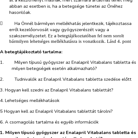
át a készítményt másnak, mert számára ártalmas lehet még
abban az esetben is, ha a betegsége tünetei az Önéhez
hasonlóak.
​
Ha Önnél bármilyen mellékhatás jelentkezik, tájékoztassa
erről kezelőorvosát vagy gyógyszerészét vagy a
szakszemélyzetet. Ez a
betegtájékoztatóban fel nem sorolt
bármilyen lehetséges mellékhatásra is vonatkozik. Lásd 4. pont
A betegtájékoztató tartalma:
1.​
Milyen típusú gyógyszer az Enalapril Vitabalans tabletta és
milyen betegségek esetén alkalmazható?
2.​
Tudnivalók az Enalapril Vitabalans tabletta szedése előtt
3. Hogyan kell szedni az Enalapril Vitabalans tablettát?
4. Lehetséges mellékhatások
5 Hogyan kell az Enalapril Vitabalans tablettát tárolni?
6. A csomagolás tartalma és egyéb információk
1. Milyen típusú gyógyszer az Enalapril Vitabalans tabletta és