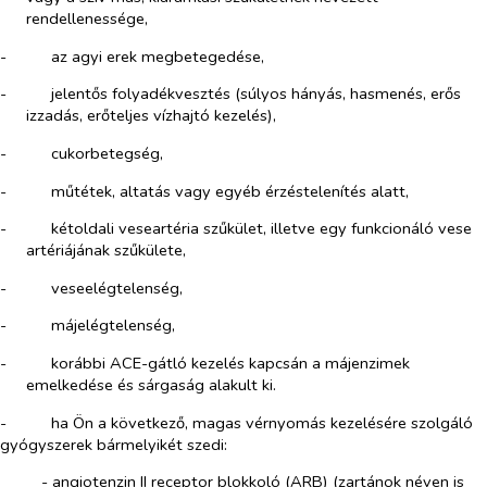
rendellenessége,
-​
az agyi erek megbetegedése,
-​
jelentős folyadékvesztés (súlyos hányás, hasmenés, erős
izzadás, erőteljes vízhajtó kezelés),
-​
cukorbetegség,
-​
műtétek, altatás vagy egyéb érzéstelenítés alatt,
-​
kétoldali veseartéria szűkület, illetve egy funkcionáló vese
artériájának szűkülete,
-​
veseelégtelenség,
-​
májelégtelenség,
-​
korábbi ACE-gátló kezelés kapcsán a májenzimek
emelkedése és sárgaság alakult ki.
-​
ha Ön a következő, magas vérnyomás kezelésére szolgáló
gyógyszerek bármelyikét szedi:
- angiotenzin II receptor blokkoló (ARB) (zartánok néven is