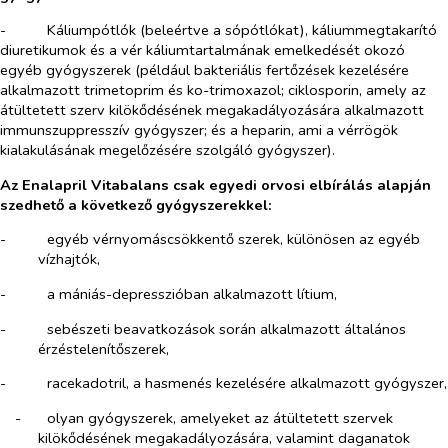
-​
Káliumpótlók (beleértve a sópótlókat), káliummegtakarító
diuretikumok és a vér káliumtartalmának emelkedését okozó
egyéb gyógyszerek (például bakteriális fertőzések kezelésére
alkalmazott trimetoprim és ko-trimoxazol; ciklosporin, amely az
átültetett szerv kilökődésének megakadályozására alkalmazott
immunszuppresszív gyógyszer; és a heparin, ami a vérrögök
kialakulásának megelőzésére szolgáló gyógyszer).
Az Enalapril Vitabalans csak egyedi orvosi elbírálás alapján
szedhető a következő gyógyszerekkel:
-​
egyéb vérnyomáscsökkentő szerek, különösen az egyéb
vízhajtók,
-​
a mániás-depresszióban alkalmazott lítium,
-​
sebészeti beavatkozások során alkalmazott általános
érzéstelenítőszerek,
-​
racekadotril, a hasmenés kezelésére alkalmazott gyógyszer,
-​
olyan gyógyszerek, amelyeket az átültetett szervek
kilökődésének megakadályozására, valamint daganatok