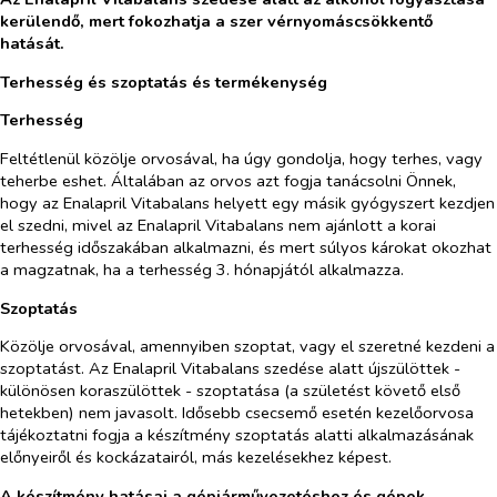
kerülendő, mert fokozhatja a szer vérnyomáscsökkentő
hatását.
Terhesség és szoptatás és termékenység
Terhesség
Feltétlenül közölje orvosával, ha úgy gondolja, hogy terhes, vagy
teherbe eshet. Általában az orvos azt fogja tanácsolni Önnek,
hogy az
Enalapril Vitabalans
helyett egy másik gyógyszert kezdjen
el szedni, mivel az
Enalapril Vitabalans
nem ajánlott a korai
terhesség időszakában alkalmazni, és mert súlyos károkat okozhat
a magzatnak, ha a terhesség 3. hónapjától alkalmazza.
Szoptatás
Közölje orvosával, amennyiben szoptat, vagy el szeretné kezdeni a
szoptatást. Az
Enalapril Vitabalans
szedése alatt újszülöttek -
különösen koraszülöttek - szoptatása (a születést követő első
hetekben) nem javasolt. Idősebb csecsemő esetén kezelőorvosa
tájékoztatni fogja a készítmény szoptatás alatti alkalmazásának
előnyeiről és kockázatairól, más kezelésekhez képest.
A készítmény hatásai a gépjárművezetéshez és gépek