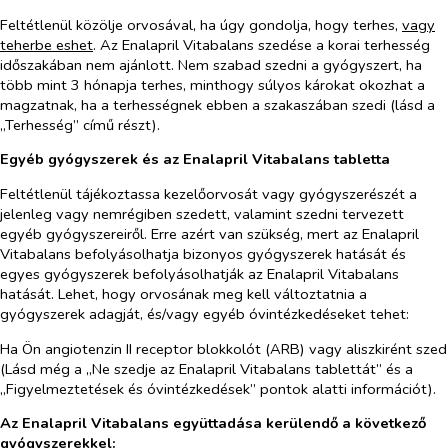
Feltétlenül közölje orvosával, ha úgy gondolja, hogy terhes,
vagy
teherbe eshet
. Az Enalapril Vitabalans szedése a korai terhesség
időszakában nem ajánlott. Nem szabad szedni a gyógyszert, ha
több mint 3 hónapja terhes, minthogy súlyos károkat okozhat a
magzatnak, ha a terhességnek ebben a szakaszában szedi (lásd a
„Terhesség” című részt).
Egyéb gyógyszerek és az Enalapril Vitabalans tabletta
Feltétlenül tájékoztassa kezelőorvosát vagy gyógyszerészét a
jelenleg vagy nemrégiben szedett, valamint szedni tervezett
egyéb gyógyszereiről. Erre azért van szükség, mert az Enalapril
Vitabalans befolyásolhatja bizonyos gyógyszerek hatását és
egyes gyógyszerek befolyásolhatják az Enalapril Vitabalans
hatását.
Lehet, hogy orvosának meg kell változtatnia a
gyógyszerek adagját, és/vagy egyéb óvintézkedéseket tehet:
Ha Ön angiotenzin II receptor blokkolót (ARB) vagy aliszkirént szed
(Lásd még a „Ne szedje az Enalapril Vitabalans tablettát” és a
„Figyelmeztetések és óvintézkedések” pontok alatti információt).
Az Enalapril Vitabalans
együttadása kerülendő a következő
gyógyszerekkel: