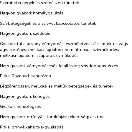
Szembetegségek és szemészeti tünetek
Nagyon gyakori:
homályos látás
Szívbetegségek és a szívvel kapcsolatos tünetek
Nagyon gyakori:
szédülés
Gyakori:
túl alacsony vérnyomás; eszméletvesztés; infarktus vagy
agyi történés; mellkasi fájdalom; nem ritmusos szívműködés;
mellkasi fájdalom; szapora szívműködés
Nem gyakori:
vérnyomásesés felálláskor; szívdobogás-érzés
Ritka:
Raynaud-szindróma
Légzőrendszeri, mellkasi és mellűri betegségek és tünetek
Nagyon gyakori:
köhögés
Gyakori:
nehézlégzés
Nem gyakori:
orrfolyás; torokfájás; rekedtség; asztma
Ritka:
orrnyálkahártya-gyulladás