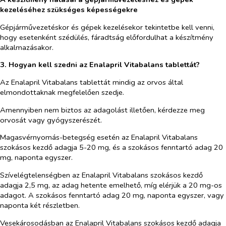
kezeléséhez szükséges képességekre
Gépjárművezetéskor és gépek kezelésekor tekintetbe kell venni,
hogy esetenként szédülés, fáradtság előfordulhat a készítmény
alkalmazásakor.
3. Hogyan kell szedni az Enalapril Vitabalans
tablettát?
Az Enalapril Vitabalans tablettát mindig az orvos által
elmondottaknak megfelelően szedje.
Amennyiben nem biztos az adagolást illetően, kérdezze meg
orvosát vagy gyógyszerészét.
Magasvérnyomás-betegség esetén az Enalapril Vitabalans
szokásos kezdő adagja 5-20 mg, és a szokásos fenntartó adag 20
mg, naponta egyszer.
Szívelégtelenségben az Enalapril Vitabalans szokásos kezdő
adagja 2,5 mg, az adag hetente emelhető, míg elérjük a 20 mg-os
adagot. A szokásos fenntartó adag 20 mg, naponta egyszer, vagy
naponta két részletben.
Vesekárosodásban az Enalapril Vitabalans szokásos kezdő adagja