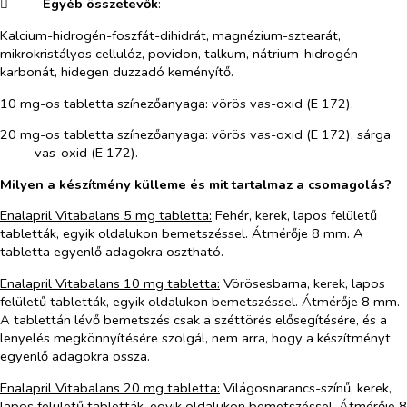
​
Egyéb összetevők
:
Kalcium-hidrogén-foszfát-dihidrát, magnézium-sztearát,
mikrokristályos cellulóz, povidon, talkum, nátrium-hidrogén-
karbonát, hidegen duzzadó keményítő.
10 mg-os tabletta színezőanyaga: vörös vas-oxid (E 172).
20 mg-os tabletta színezőanyaga: vörös vas-oxid (E 172), sárga
vas-oxid (E 172).
Milyen a készítmény külleme és mit tartalmaz a csomagolás?
Enalapril Vitabalans 5 mg tabletta:
Fehér, kerek, lapos felületű
tabletták, egyik oldalukon bemetszéssel. Átmérője 8 mm. A
tabletta egyenlő adagokra osztható.
Enalapril Vitabalans 10 mg tabletta:
Vörösesbarna, kerek, lapos
felületű tabletták, egyik oldalukon bemetszéssel. Átmérője 8 mm.
A tablettán lévő bemetszés csak a széttörés elősegítésére, és a
lenyelés megkönnyítésére szolgál, nem arra, hogy a készítményt
egyenlő adagokra ossza.
Enalapril Vitabalans 20 mg tabletta:
Világosnarancs-színű, kerek,
lapos felületű tabletták, egyik oldalukon bemetszéssel. Átmérője 8