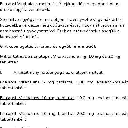
Enalapril Vitabalans tablettát. A lejárati idő a megadott hónap
utolsó napjára vonatkozik.
Semmilyen gyógyszert ne dobjon a szennyvízbe vagy háztartási
hulladékba.Kérdezze meg gyógyszerészét, hogy mit tegyen a már
nem használt gyógyszereivel. Ezek az intézkedések elősegítik a
környezet védelmét.
6. A csomagolás tartalma és egyéb információk
Mit tartalmaz az Enalapril Vitabalans
5 mg, 10 mg és 20 mg
tabletta?
​
A készítmény
hatóanyaga
az enalapril-maleát.
Enalapril Vitabalans 5 mg tabletta
: 5,00 mg enalapril-maleá
tablettánként.
Enalapril Vitabalans 10 mg tabletta:
10,0 mg enalapril-maleá
tablettánként.
Enalapril Vitabalans 20 mg tabletta:
20,0 mg enalapril-maleá
tablettánként.