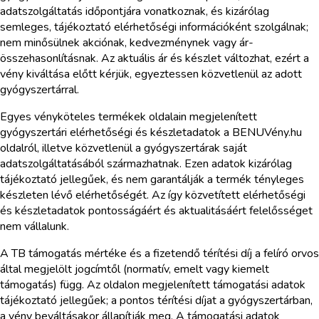
adatszolgáltatás időpontjára vonatkoznak, és kizárólag
semleges, tájékoztató elérhetőségi információként szolgálnak;
nem minősülnek akciónak, kedvezménynek vagy ár-
összehasonlításnak. Az aktuális ár és készlet változhat, ezért a
vény kiváltása előtt kérjük, egyeztessen közvetlenül az adott
gyógyszertárral.
Egyes vényköteles termékek oldalain megjelenített
gyógyszertári elérhetőségi és készletadatok a BENUVény.hu
oldalról, illetve közvetlenül a gyógyszertárak saját
adatszolgáltatásából származhatnak. Ezen adatok kizárólag
tájékoztató jellegűek, és nem garantálják a termék tényleges
készleten lévő elérhetőségét. Az így közvetített elérhetőségi
és készletadatok pontosságáért és aktualitásáért felelősséget
nem vállalunk.
A TB támogatás mértéke és a fizetendő térítési díj a felíró orvos
által megjelölt jogcímtől (normatív, emelt vagy kiemelt
támogatás) függ. Az oldalon megjelenített támogatási adatok
tájékoztató jellegűek; a pontos térítési díjat a gyógyszertárban,
a vény beváltásakor állapítják meg. A támogatási adatok