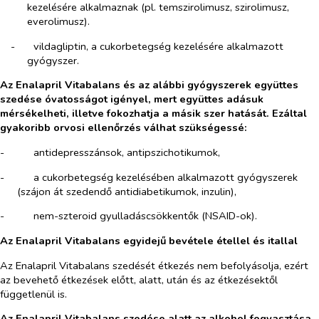
kezelésére alkalmaznak (pl. temszirolimusz, szirolimusz,
everolimusz).
-​
vildagliptin, a cukorbetegség kezelésére alkalmazott
gyógyszer.
Az Enalapril Vitabalans és az alábbi gyógyszerek együttes
szedése óvatosságot igényel, mert együttes adásuk
mérsékelheti, illetve fokozhatja a másik szer hatását. Ezáltal
gyakoribb orvosi ellenőrzés válhat szükségessé:
-​
antidepresszánsok, antipszichotikumok,
-​
a cukorbetegség kezelésében alkalmazott gyógyszerek
(szájon át szedendő antidiabetikumok, inzulin),
-​
nem-szteroid gyulladáscsökkentők (NSAID-ok).
Az Enalapril Vitabalans
egyidejű bevétele étellel és itallal
Az Enalapril Vitabalans szedését étkezés nem befolyásolja, ezért
az bevehető étkezések előtt, alatt, után és az étkezésektől
függetlenül is.
Az Enalapril Vitabalans
szedése alatt az alkohol fogyasztása