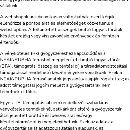
vállalunk.
A webshopok árai dinamikusan változhatnak, ezért kérjük,
ellenőrizze a pontos árat és elérhetőséget közvetlenül a
webshopban. A feltüntetett összegek bruttó fogyasztói árak,
készlet erejéig vagy visszavonásig érvényesek és forintban
értendők.
A vényköteles (Rx) gyógyszerekhez kapcsolódóan a
NEAK/PUPHA forrásból megjelenített bruttó fogyasztói ár
(BFA), támogatási összeg és térítési díj a társadalombiztosítási
támogatással rendelhető készítményekre vonatkozik. Ezek a
NEAK/PUPHA forrású adatok jogszabály alapján rögzítettek; az
adott támogatási jogcím mellett a gyógyszertárak nem
térhetnek el tőlük.
Egyes, TB-támogatással nem rendelkező, szabadáras
vényköteles termékeknél patikánként eltérő, a gyógyszertár
által jelentett bruttó készpénzes árat és/vagy
készletinformációt is megjeleníthetünk. Ezek az adatok a
gyógyszertár saját adatszolgáltatásán alapulnak, az