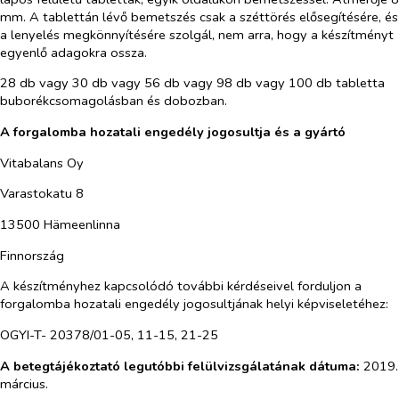
mm. A tablettán lévő bemetszés csak a széttörés elősegítésére, és
a lenyelés megkönnyítésére szolgál, nem arra, hogy a készítményt
egyenlő adagokra ossza.
28 db vagy 30 db vagy 56 db vagy 98 db vagy 100 db tabletta
buborékcsomagolásban és dobozban.
A forgalomba hozatali engedély jogosultja és a gyártó
Vitabalans Oy
Varastokatu 8
13500 Hämeenlinna
Finnország
A készítményhez kapcsolódó további kérdéseivel forduljon a
forgalomba hozatali engedély jogosultjának helyi képviseletéhez:
OGYI-T- 20378/01-05, 11-15, 21-25
A betegtájékoztató legutóbbi felülvizsgálatának dátuma:
2019.
március.