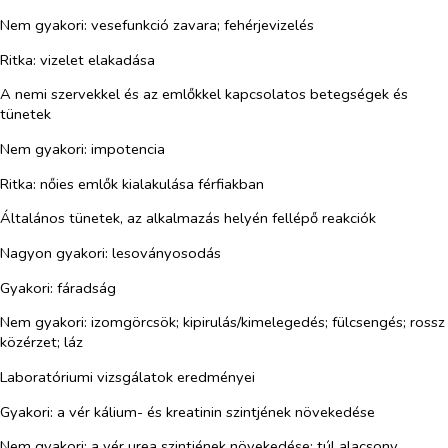
Nem gyakori:
vesefunkció zavara; fehérjevizelés
Ritka:
vizelet elakadása
A nemi szervekkel és az emlőkkel kapcsolatos betegségek és
tünetek
Nem gyakori:
impotencia
Ritka:
nőies emlők kialakulása férfiakban
Általános tünetek, az alkalmazás helyén fellépő reakciók
Nagyon gyakori:
lesoványosodás
Gyakori:
fáradság
Nem gyakori:
izomgörcsök; kipirulás/kimelegedés; fülcsengés; rossz
közérzet; láz
Laboratóriumi vizsgálatok eredményei
Gyakori:
a vér kálium- és kreatinin szintjének növekedése
Nem gyakori:
a vér urea szintjének növekedése; túl alacsony