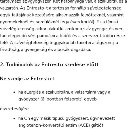
tartalmazó szívgyógyszer. Két hatóanyaga van, a szakubitril és a
valzartán. Az Entresto-t a tartósan fennálló szívelégtelenség
egyik fajtájának kezelésére alkalmazzák felnőtteknél, valamint
gyermekeknél és serdülőknél (egy éves kortól). Ez a típusú
szívelégtelenség akkor alakul ki, amikor a szív gyenge, és nem
tud elegendő vért pumpálni a tüdők és a szervezet többi része
felé. A szívelégtelenség leggyakoribb tünetei a légszomj, a
fáradtság, a gyengeség és a bokák dagadása.
2. Tudnivalók az Entresto szedése előtt
Ne szedje az Entresto-t
ha allergiás a szakubitrilra, a valzartánra vagy a
gyógyszer (6. pontban felsorolt) egyéb
összetevőjére.
ha Ön egy másik típusú gyógyszert, úgynevezett
angiotenzin-konvertáló enzim (ACE) gátlót