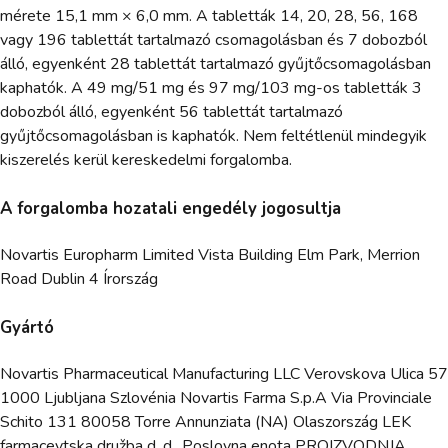
mérete 15,1 mm × 6,0 mm. A tabletták 14, 20, 28, 56, 168
vagy 196 tablettát tartalmazó csomagolásban és 7 dobozból
álló, egyenként 28 tablettát tartalmazó gyűjtőcsomagolásban
kaphatók. A 49 mg/51 mg és 97 mg/103 mg-os tabletták 3
dobozból álló, egyenként 56 tablettát tartalmazó
gyűjtőcsomagolásban is kaphatók. Nem feltétlenül mindegyik
kiszerelés kerül kereskedelmi forgalomba.
A forgalomba hozatali engedély jogosultja
Novartis Europharm Limited Vista Building Elm Park, Merrion
Road Dublin 4 Írország
Gyártó
Novartis Pharmaceutical Manufacturing LLC Verovskova Ulica 57
1000 Ljubljana Szlovénia Novartis Farma S.p.A Via Provinciale
Schito 131 80058 Torre Annunziata (NA) Olaszország LEK
farmacevtska družba d. d., Poslovna enota PROIZVODNJA