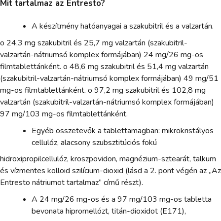
Mit tartalmaz az Entresto?
A készítmény hatóanyagai a szakubitril és a valzartán.
o 24,3 mg szakubitril és 25,7 mg valzartán (szakubitril-
valzartán-nátriumsó komplex formájában) 24 mg/26 mg-os
filmtablettánként. o 48,6 mg szakubitril és 51,4 mg valzartán
(szakubitril-valzartán-nátriumsó komplex formájában) 49 mg/51
mg-os filmtablettánként. o 97,2 mg szakubitril és 102,8 mg
valzartán (szakubitril-valzartán-nátriumsó komplex formájában)
97 mg/103 mg-os filmtablettánként.
Egyéb összetevők a tablettamagban: mikrokristályos
cellulóz, alacsony szubsztitúciós fokú
hidroxipropilcellulóz, kroszpovidon, magnézium-sztearát, talkum
és vízmentes kolloid szilícium-dioxid (lásd a 2. pont végén az „Az
Entresto nátriumot tartalmaz” című részt).
A 24 mg/26 mg-os és a 97 mg/103 mg-os tabletta
bevonata hipromellózt, titán-dioxidot (E171),