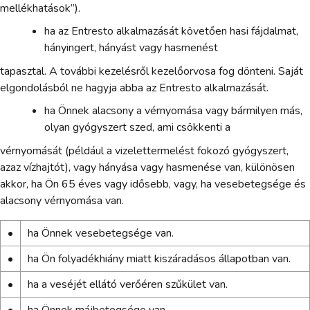
mellékhatások”).
ha az Entresto alkalmazását követően hasi fájdalmat,
hányingert, hányást vagy hasmenést
tapasztal. A további kezelésről kezelőorvosa fog dönteni. Saját
elgondolásból ne hagyja abba az Entresto alkalmazását.
ha Önnek alacsony a vérnyomása vagy bármilyen más,
olyan gyógyszert szed, ami csökkenti a
vérnyomását (például a vizelettermelést fokozó gyógyszert,
azaz vízhajtót), vagy hányása vagy hasmenése van, különösen
akkor, ha Ön 65 éves vagy idősebb, vagy, ha vesebetegsége és
alacsony vérnyomása van.
•
ha Önnek vesebetegsége van.
•
ha Ön folyadékhiány miatt kiszáradásos állapotban van.
•
ha a veséjét ellátó verőéren szűkület van.
•
ha Önnek májbetegsége van.