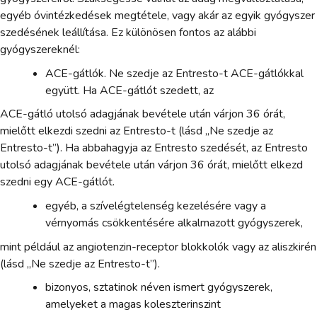
egyéb óvintézkedések megtétele, vagy akár az egyik gyógyszer
szedésének leállítása. Ez különösen fontos az alábbi
gyógyszereknél:
ACE-gátlók. Ne szedje az Entresto-t ACE-gátlókkal
együtt. Ha ACE-gátlót szedett, az
ACE-gátló utolsó adagjának bevétele után várjon 36 órát,
mielőtt elkezdi szedni az Entresto-t (lásd „Ne szedje az
Entresto-t”). Ha abbahagyja az Entresto szedését, az Entresto
utolsó adagjának bevétele után várjon 36 órát, mielőtt elkezd
szedni egy ACE-gátlót.
egyéb, a szívelégtelenség kezelésére vagy a
vérnyomás csökkentésére alkalmazott gyógyszerek,
mint például az angiotenzin-receptor blokkolók vagy az aliszkirén
(lásd „Ne szedje az Entresto-t”).
bizonyos, sztatinok néven ismert gyógyszerek,
amelyeket a magas koleszterinszint