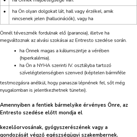
•
ha Ön olyan dolgokat lát, hall vagy érzékel, amik
nincsenek jelen (hallucinációk), vagy ha
Önnél téveszmék fordulnak elő (paranoia), illetve ha
megváltoznak az alvási szokásai az Entresto szedése során.
ha Önnek magas a káliumszintje a vérében
(hiperkalémia).
ha Ön a NYHA szerinti IV. osztályba tartozó
szívelégtelenségben szenved (képtelen bármiféle
testmozgásra anélkül, hogy panaszai lépnének fel, sőt még
nyugalomban is jelentkezhetnek tünetei).
Amennyiben a fentiek bármelyike érvényes Önre, az
Entresto szedése előtt mondja el
kezelőorvosának, gyógyszerészének vagy a
gondozását végző egészségügyi szakembernek.