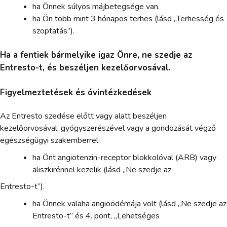
ha Önnek súlyos májbetegsége van.
ha Ön több mint 3 hónapos terhes (lásd „Terhesség és
szoptatás”).
Ha a fentiek bármelyike igaz Önre, ne szedje az
Entresto-t, és beszéljen kezelőorvosával.
Figyelmeztetések és óvintézkedések
Az Entresto szedése előtt vagy alatt beszéljen
kezelőorvosával, gyógyszerészével vagy a gondozását végző
egészségügyi szakemberrel:
ha Önt angiotenzin-receptor blokkolóval (ARB) vagy
aliszkirénnel kezelik (lásd „Ne szedje az
Entresto-t”).
ha Önnek valaha angioödémája volt (lásd „Ne szedje az
Entresto-t” és 4. pont, „Lehetséges