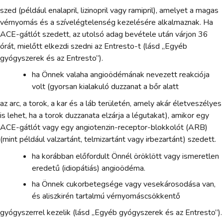
szed (például enalapril, lizinopril vagy ramipril), amelyet a magas
vérnyomás és a szívelégtelenség kezelésére alkalmaznak. Ha
ACE-gátlót szedett, az utolsó adag bevétele után várjon 36
órát, mielőtt elkezdi szedni az Entresto-t (lásd „Egyéb
gyógyszerek és az Entresto”).
ha Önnek valaha angioödémának nevezett reakciója
volt (gyorsan kialakuló duzzanat a bőr alatt
az arc, a torok, a kar és a láb területén, amely akár életveszélyes
is lehet, ha a torok duzzanata elzárja a légutakat), amikor egy
ACE-gátlót vagy egy angiotenzin-receptor-blokkolót (ARB)
(mint például valzartánt, telmizartánt vagy irbezartánt) szedett.
ha korábban előfordult Önnél öröklött vagy ismeretlen
eredetű (idiopátiás) angioödéma.
ha Önnek cukorbetegsége vagy vesekárosodása van,
és aliszkirén tartalmú vérnyomáscsökkentő
gyógyszerrel kezelik (lásd „Egyéb gyógyszerek és az Entresto”).