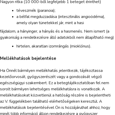
Nagyon ritka (10 000-ből legfeljebb 1 beteget érinthet)
téveszmék (paranoia);
a bélfal megduzzadása (intesztinális angioödéma),
amely olyan tünetekkel jár, mint a hasi
fájdalom, a hányinger, a hányás és a hasmenés. Nem ismert (a
gyakoriság a rendelkezésre álló adatokból nem állapítható meg)
hirtelen, akaratlan izomrángás (mioklónus).
Mellékhatások bejelentése
Ha Önnél bármilyen mellékhatás jelentkezik, tájékoztassa
kezelőorvosát, gyógyszerészét vagy a gondozását végző
egészségügyi szakembert. Ez a betegtájékoztatóban fel nem
sorolt bármilyen lehetséges mellékhatásra is vonatkozik. A
mellékhatásokat közvetlenül a hatóság részére is bejelentheti
az V. függelékben található elérhetőségeken keresztül. A
mellékhatások bejelentésével Ön is hozzájárulhat ahhoz, hogy
minél több információ álljon rendelkezésre a gyógyszer