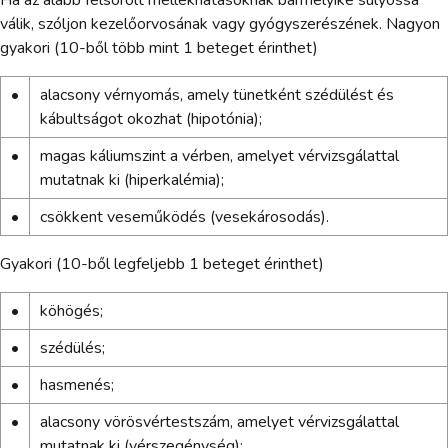
válik, szóljon kezelőorvosának vagy gyógyszerészének. Nagyon
gyakori (10-ből több mint 1 beteget érinthet)
•
alacsony vérnyomás, amely tünetként szédülést és
kábultságot okozhat (hipotónia);
•
magas káliumszint a vérben, amelyet vérvizsgálattal
mutatnak ki (hiperkalémia);
•
csökkent veseműködés (vesekárosodás).
Gyakori (10-ből legfeljebb 1 beteget érinthet)
•
köhögés;
•
szédülés;
•
hasmenés;
•
alacsony vörösvértestszám, amelyet vérvizsgálattal
mutatnak ki (vérszegénység);