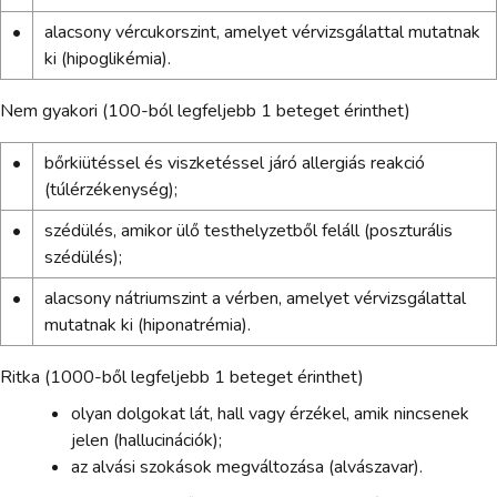
•
alacsony vércukorszint, amelyet vérvizsgálattal mutatnak
ki (hipoglikémia).
Nem gyakori (100-ból legfeljebb 1 beteget érinthet)
•
bőrkiütéssel és viszketéssel járó allergiás reakció
(túlérzékenység);
•
szédülés, amikor ülő testhelyzetből feláll (poszturális
szédülés);
•
alacsony nátriumszint a vérben, amelyet vérvizsgálattal
mutatnak ki (hiponatrémia).
Ritka (1000-ből legfeljebb 1 beteget érinthet)
olyan dolgokat lát, hall vagy érzékel, amik nincsenek
jelen (hallucinációk);
az alvási szokások megváltozása (alvászavar).