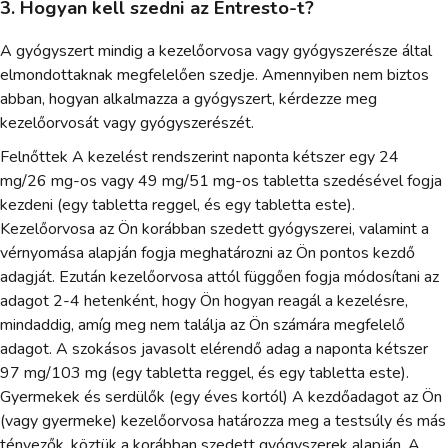
3. Hogyan kell szedni az Entresto-t?
A gyógyszert mindig a kezelőorvosa vagy gyógyszerésze által
elmondottaknak megfelelően szedje. Amennyiben nem biztos
abban, hogyan alkalmazza a gyógyszert, kérdezze meg
kezelőorvosát vagy gyógyszerészét.
Felnőttek A kezelést rendszerint naponta kétszer egy 24
mg/26 mg-os vagy 49 mg/51 mg-os tabletta szedésével fogja
kezdeni (egy tabletta reggel, és egy tabletta este).
Kezelőorvosa az Ön korábban szedett gyógyszerei, valamint a
vérnyomása alapján fogja meghatározni az Ön pontos kezdő
adagját. Ezután kezelőorvosa attól függően fogja módosítani az
adagot 2-4 hetenként, hogy Ön hogyan reagál a kezelésre,
mindaddig, amíg meg nem találja az Ön számára megfelelő
adagot. A szokásos javasolt elérendő adag a naponta kétszer
97 mg/103 mg (egy tabletta reggel, és egy tabletta este).
Gyermekek és serdülők (egy éves kortól) A kezdőadagot az Ön
(vagy gyermeke) kezelőorvosa határozza meg a testsúly és más
tényezők, köztük a korábban szedett gyógyszerek alapján. A