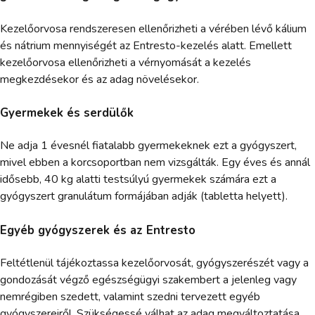
Kezelőorvosa rendszeresen ellenőrizheti a vérében lévő kálium
és nátrium mennyiségét az Entresto-kezelés alatt. Emellett
kezelőorvosa ellenőrizheti a vérnyomását a kezelés
megkezdésekor és az adag növelésekor.
Gyermekek és serdülők
Ne adja 1 évesnél fiatalabb gyermekeknek ezt a gyógyszert,
mivel ebben a korcsoportban nem vizsgálták. Egy éves és annál
idősebb, 40 kg alatti testsúlyú gyermekek számára ezt a
gyógyszert granulátum formájában adják (tabletta helyett).
Egyéb gyógyszerek és az Entresto
Feltétlenül tájékoztassa kezelőorvosát, gyógyszerészét vagy a
gondozását végző egészségügyi szakembert a jelenleg vagy
nemrégiben szedett, valamint szedni tervezett egyéb
gyógyszereiről. Szükségessé válhat az adag megváltoztatása,