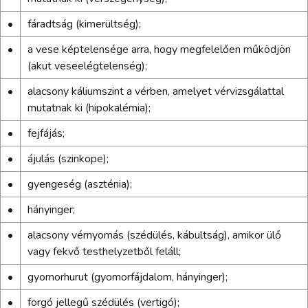
•
fáradtság (kimerültség);
•
a vese képtelensége arra, hogy megfelelően működjön
(akut veseelégtelenség);
•
alacsony káliumszint a vérben, amelyet vérvizsgálattal
mutatnak ki (hipokalémia);
•
fejfájás;
•
ájulás (szinkope);
•
gyengeség (aszténia);
•
hányinger;
•
alacsony vérnyomás (szédülés, kábultság), amikor ülő
vagy fekvő testhelyzetből feláll;
•
gyomorhurut (gyomorfájdalom, hányinger);
•
forgó jellegű szédülés (vertigó);