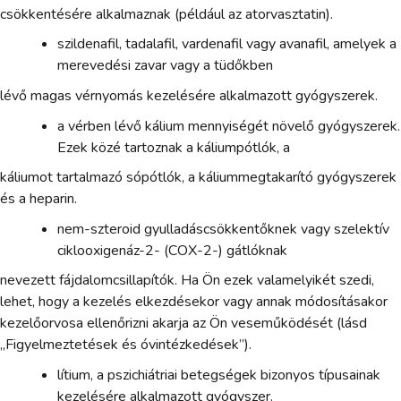
csökkentésére alkalmaznak (például az atorvasztatin).
szildenafil, tadalafil, vardenafil vagy avanafil, amelyek a
merevedési zavar vagy a tüdőkben
lévő magas vérnyomás kezelésére alkalmazott gyógyszerek.
a vérben lévő kálium mennyiségét növelő gyógyszerek.
Ezek közé tartoznak a káliumpótlók, a
káliumot tartalmazó sópótlók, a káliummegtakarító gyógyszerek
és a heparin.
nem-szteroid gyulladáscsökkentőknek vagy szelektív
ciklooxigenáz-2- (COX-2-) gátlóknak
nevezett fájdalomcsillapítók. Ha Ön ezek valamelyikét szedi,
lehet, hogy a kezelés elkezdésekor vagy annak módosításakor
kezelőorvosa ellenőrizni akarja az Ön veseműködését (lásd
„Figyelmeztetések és óvintézkedések”).
lítium, a pszichiátriai betegségek bizonyos típusainak
kezelésére alkalmazott gyógyszer.