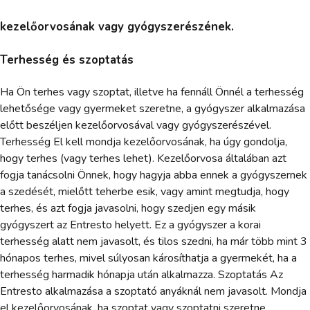
kezelőorvosának vagy gyógyszerészének.
Terhesség és szoptatás
Ha Ön terhes vagy szoptat, illetve ha fennáll Önnél a terhesség
lehetősége vagy gyermeket szeretne, a gyógyszer alkalmazása
előtt beszéljen kezelőorvosával vagy gyógyszerészével.
Terhesség El kell mondja kezelőorvosának, ha úgy gondolja,
hogy terhes (vagy terhes lehet). Kezelőorvosa általában azt
fogja tanácsolni Önnek, hogy hagyja abba ennek a gyógyszernek
a szedését, mielőtt teherbe esik, vagy amint megtudja, hogy
terhes, és azt fogja javasolni, hogy szedjen egy másik
gyógyszert az Entresto helyett. Ez a gyógyszer a korai
terhesség alatt nem javasolt, és tilos szedni, ha már több mint 3
hónapos terhes, mivel súlyosan károsíthatja a gyermekét, ha a
terhesség harmadik hónapja után alkalmazza. Szoptatás Az
Entresto alkalmazása a szoptató anyáknál nem javasolt. Mondja
el kezelőorvosának, ha szoptat vagy szoptatni szeretne.