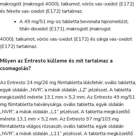
makrogolt (makrogol 4000), talkumot, vörös vas-oxidot (E172)
és fekete vas-oxidot (E172) tartalmaz.
A 49 mg/51 mg-os tabletta bevonata hipromellózt,
titán-dioxidot (E171), makrogolt (makrogol
4000), talkumot, vörös vas-oxidot (E172) és sárga vas-oxidot
(E172) tartalmaz.
Milyen az Entresto külleme és mit tartalmaz a
csomagolás?
Az Entresto 24 mg/26 mg filmtabletta lilásfehér, ovális tabletta,
egyik oldalán „NVR”, a másik oldalán „LZ” jelzéssel. A tabletta
megközelítő mérete 13,1 mm × 5,2 mm. Az Entresto 49 mg/51
mg filmtabletta halványsárga, ovális tabletta, egyik oldalán
„NVR”, a másik oldalán „L1” jelzéssel. A tabletta megközelítő
mérete 13,1 mm × 5,2 mm. Az Entresto 97 mg/103 mg
filmtabletta világos rózsaszín, ovális tabletta, egyik oldalán
„NVR”, a másik oldalán „L11” jelzéssel. A tabletta megközelítő