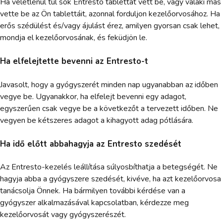
Ha véletlenül túl sok Entresto tablettát vett be, vagy valaki más
vette be az Ön tablettáit, azonnal forduljon kezelőorvosához. Ha
erős szédülést és/vagy ájulást érez, amilyen gyorsan csak lehet,
mondja el kezelőorvosának, és feküdjön le.
Ha elfelejtette bevenni az Entresto-t
Javasolt, hogy a gyógyszerét minden nap ugyanabban az időben
vegye be. Ugyanakkor, ha elfelejt bevenni egy adagot,
egyszerűen csak vegye be a következőt a tervezett időben. Ne
vegyen be kétszeres adagot a kihagyott adag pótlására.
Ha idő előtt abbahagyja az Entresto szedését
Az Entresto-kezelés leállítása súlyosbíthatja a betegségét. Ne
hagyja abba a gyógyszere szedését, kivéve, ha azt kezelőorvosa
tanácsolja Önnek. Ha bármilyen további kérdése van a
gyógyszer alkalmazásával kapcsolatban, kérdezze meg
kezelőorvosát vagy gyógyszerészét.