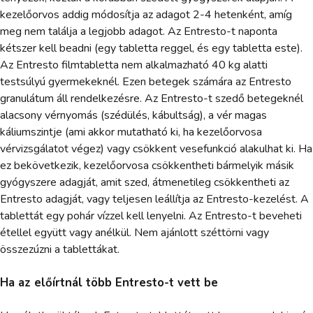
kezelőorvos addig módosítja az adagot 2-4 hetenként, amíg
meg nem találja a legjobb adagot. Az Entresto-t naponta
kétszer kell beadni (egy tabletta reggel, és egy tabletta este).
Az Entresto filmtabletta nem alkalmazható 40 kg alatti
testsúlyú gyermekeknél. Ezen betegek számára az Entresto
granulátum áll rendelkezésre. Az Entresto-t szedő betegeknél
alacsony vérnyomás (szédülés, kábultság), a vér magas
káliumszintje (ami akkor mutatható ki, ha kezelőorvosa
vérvizsgálatot végez) vagy csökkent vesefunkció alakulhat ki. Ha
ez bekövetkezik, kezelőorvosa csökkentheti bármelyik másik
gyógyszere adagját, amit szed, átmenetileg csökkentheti az
Entresto adagját, vagy teljesen leállítja az Entresto-kezelést. A
tablettát egy pohár vízzel kell lenyelni. Az Entresto-t beveheti
étellel együtt vagy anélkül. Nem ajánlott széttörni vagy
összezúzni a tablettákat.
Ha az előírtnál több Entresto-t vett be