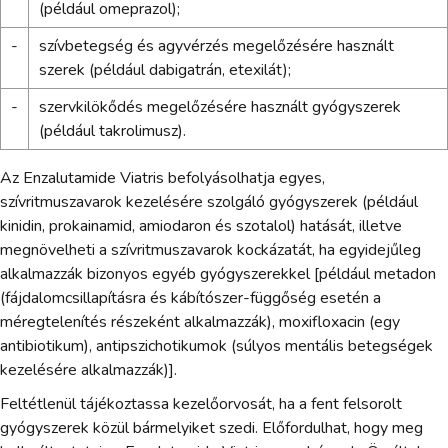
(például omeprazol);
-
szívbetegség és agyvérzés megelőzésére használt
szerek (például dabigatrán, etexilát);
-
szervkilökődés megelőzésére használt gyógyszerek
(például takrolimusz).
Az Enzalutamide Viatris befolyásolhatja egyes,
szívritmuszavarok kezelésére szolgáló gyógyszerek (például
kinidin, prokainamid, amiodaron és szotalol) hatását, illetve
megnövelheti a szívritmuszavarok kockázatát, ha egyidejűleg
alkalmazzák bizonyos egyéb gyógyszerekkel [például metadon
(fájdalomcsillapításra és kábítószer-függőség esetén a
méregtelenítés részeként alkalmazzák), moxifloxacin (egy
antibiotikum), antipszichotikumok (súlyos mentális betegségek
kezelésére alkalmazzák)].
Feltétlenül tájékoztassa kezelőorvosát, ha a fent felsorolt
gyógyszerek közül bármelyiket szedi. Előfordulhat, hogy meg