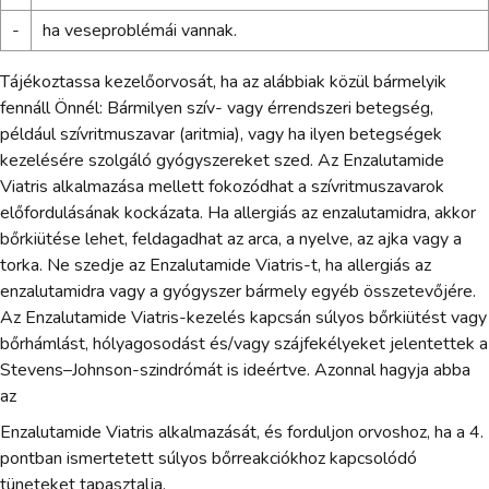
-
ha veseproblémái vannak.
Tájékoztassa kezelőorvosát, ha az alábbiak közül bármelyik
fennáll Önnél: Bármilyen szív- vagy érrendszeri betegség,
például szívritmuszavar (aritmia), vagy ha ilyen betegségek
kezelésére szolgáló gyógyszereket szed. Az Enzalutamide
Viatris alkalmazása mellett fokozódhat a szívritmuszavarok
előfordulásának kockázata. Ha allergiás az enzalutamidra, akkor
bőrkiütése lehet, feldagadhat az arca, a nyelve, az ajka vagy a
torka. Ne szedje az Enzalutamide Viatris-t, ha allergiás az
enzalutamidra vagy a gyógyszer bármely egyéb összetevőjére.
Az Enzalutamide Viatris-kezelés kapcsán súlyos bőrkiütést vagy
bőrhámlást, hólyagosodást és/vagy szájfekélyeket jelentettek a
Stevens–Johnson-szindrómát is ideértve. Azonnal hagyja abba
az
Enzalutamide Viatris alkalmazását, és forduljon orvoshoz, ha a 4.
pontban ismertetett súlyos bőrreakciókhoz kapcsolódó
tüneteket tapasztalja.