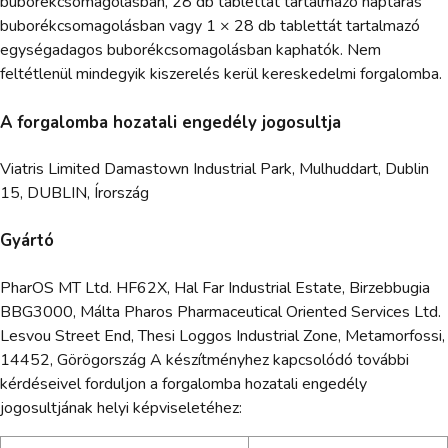
buborékcsomagolásban, 28 db tablettát tartalmazó naptáras
buborékcsomagolásban vagy 1 × 28 db tablettát tartalmazó
egységadagos buborékcsomagolásban kaphatók. Nem
feltétlenül mindegyik kiszerelés kerül kereskedelmi forgalomba.
A forgalomba hozatali engedély jogosultja
Viatris Limited Damastown Industrial Park, Mulhuddart, Dublin
15, DUBLIN, Írország
Gyártó
PharOS MT Ltd. HF62X, Hal Far Industrial Estate, Birzebbugia
BBG3000, Málta Pharos Pharmaceutical Oriented Services Ltd.
Lesvou Street End, Thesi Loggos Industrial Zone, Metamorfossi,
14452, Görögország A készítményhez kapcsolódó további
kérdéseivel forduljon a forgalomba hozatali engedély
jogosultjának helyi képviseletéhez: