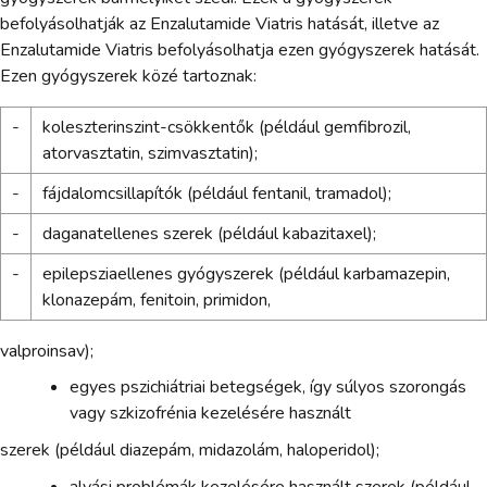
befolyásolhatják az Enzalutamide Viatris hatását, illetve az
Enzalutamide Viatris befolyásolhatja ezen gyógyszerek hatását.
Ezen gyógyszerek közé tartoznak:
-
koleszterinszint-csökkentők (például gemfibrozil,
atorvasztatin, szimvasztatin);
-
fájdalomcsillapítók (például fentanil, tramadol);
-
daganatellenes szerek (például kabazitaxel);
-
epilepsziaellenes gyógyszerek (például karbamazepin,
klonazepám, fenitoin, primidon,
valproinsav);
egyes pszichiátriai betegségek, így súlyos szorongás
vagy szkizofrénia kezelésére használt
szerek (például diazepám, midazolám, haloperidol);
alvási problémák kezelésére használt szerek (például