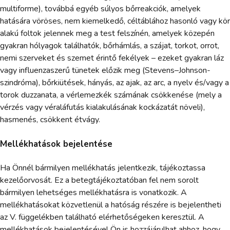
multiforme), továbbá egyéb súlyos bőrreakciók, amelyek
hatására vöröses, nem kiemelkedő, céltáblához hasonló vagy kör
alakú foltok jelennek meg a test felszínén, amelyek közepén
gyakran hólyagok találhatók, bőrhámlás, a szájat, torkot, orrot,
nemi szerveket és szemet érintő fekélyek – ezeket gyakran láz
vagy influenzaszerű tünetek előzik meg (Stevens–Johnson-
szindróma), bőrkiütések, hányás, az ajak, az arc, a nyelv és/vagy a
torok duzzanata, a vérlemezkék számának csökkenése (mely a
vérzés vagy véraláfutás kialakulásának kockázatát növeli),
hasmenés, csökkent étvágy.
Mellékhatások bejelentése
Ha Önnél bármilyen mellékhatás jelentkezik, tájékoztassa
kezelőorvosát. Ez a betegtájékoztatóban fel nem sorolt
bármilyen lehetséges mellékhatásra is vonatkozik. A
mellékhatásokat közvetlenül a hatóság részére is bejelentheti
az V. függelékben található elérhetőségeken keresztül. A
mellékhatások bejelentésével Ön is hozzájárulhat ahhoz, hogy