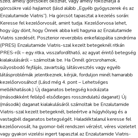
szed, amely görcsöket okozhat, vagy amely fokozhatja a
görcsökre való hajlamot (lásd alább „Egyéb gyógyszerek és az
Enzalutamide Viatris”). Ha görcsöt tapasztal a kezelés során:
Keresse fel kezelőorvosát, amint tudja. Kezelőorvosa lehet,
hogy úgy dönt, hogy Önnek abba kell hagynia az Enzalutamide
Viatris szedését. Poszterior reverzibilis enkefalopátia szindróma
(PRES) Enzalutamide Viatris-szal kezelt betegeknél ritkán
PRES-ről – egy ritka, visszafordítható, az agyat érintő betegség
kialakulásáról – számoltak be. Ha Önnél görcsrohamok,
súlyosbodó fejfájás, zavartság, látásvesztés vagy egyéb
látásproblémák jelentkeznek, kérjük, forduljon minél hamarabb
kezelőorvosához! (Lásd még 4. pont – Lehetséges
mellékhatások.) Új daganatos betegség kockázata
(másodikként fellépő elsődleges rosszindulatú daganat) Új
(második) daganat kialakulásáról számoltak be Enzalutamide
Viatris-szal kezelt betegeknél, beleértve a húgyhólyag és a
vastagbél daganatos betegségét. Haladéktalanul keresse fel
kezelőorvosát, ha gyomor-bél rendszeri vérzést, véres vizeletet
vagy gyakori vizelési ingert tapasztal az Enzalutamide Viatris-