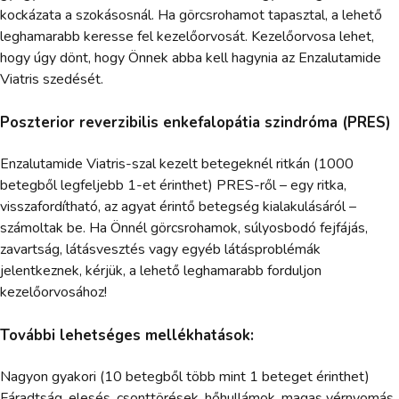
kockázata a szokásosnál. Ha görcsrohamot tapasztal, a lehető
leghamarabb keresse fel kezelőorvosát. Kezelőorvosa lehet,
hogy úgy dönt, hogy Önnek abba kell hagynia az Enzalutamide
Viatris szedését.
Poszterior reverzibilis enkefalopátia szindróma (PRES)
Enzalutamide Viatris-szal kezelt betegeknél ritkán (1000
betegből legfeljebb 1-et érinthet) PRES-ről – egy ritka,
visszafordítható, az agyat érintő betegség kialakulásáról –
számoltak be. Ha Önnél görcsrohamok, súlyosbodó fejfájás,
zavartság, látásvesztés vagy egyéb látásproblémák
jelentkeznek, kérjük, a lehető leghamarabb forduljon
kezelőorvosához!
További lehetséges mellékhatások:
Nagyon gyakori (10 betegből több mint 1 beteget érinthet)
Fáradtság, elesés, csonttörések, hőhullámok, magas vérnyomás.