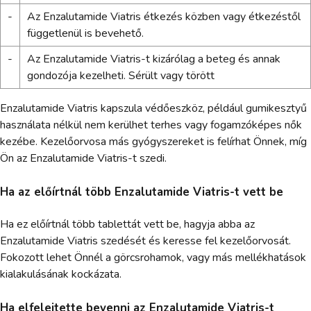
-
Az Enzalutamide Viatris étkezés közben vagy étkezéstől
függetlenül is bevehető.
-
Az Enzalutamide Viatris-t kizárólag a beteg és annak
gondozója kezelheti. Sérült vagy törött
Enzalutamide Viatris kapszula védőeszköz, például gumikesztyű
használata nélkül nem kerülhet terhes vagy fogamzóképes nők
kezébe. Kezelőorvosa más gyógyszereket is felírhat Önnek, míg
Ön az Enzalutamide Viatris-t szedi.
Ha az előírtnál több Enzalutamide Viatris-t vett be
Ha ez előírtnál több tablettát vett be, hagyja abba az
Enzalutamide Viatris szedését és keresse fel kezelőorvosát.
Fokozott lehet Önnél a görcsrohamok, vagy más mellékhatások
kialakulásának kockázata.
Ha elfelejtette bevenni az Enzalutamide Viatris-t