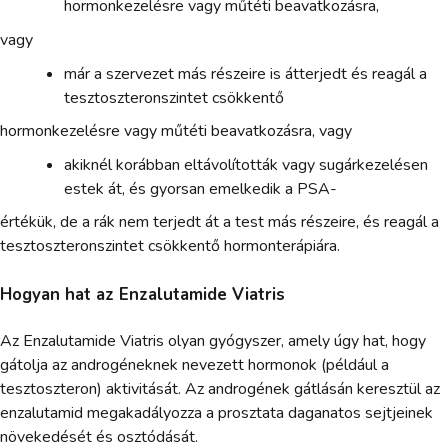
hormonkezelésre vagy műtéti beavatkozásra,
vagy
már a szervezet más részeire is átterjedt és reagál a
tesztoszteronszintet csökkentő
hormonkezelésre vagy műtéti beavatkozásra, vagy
akiknél korábban eltávolították vagy sugárkezelésen
estek át, és gyorsan emelkedik a PSA-
értékük, de a rák nem terjedt át a test más részeire, és reagál a
tesztoszteronszintet csökkentő hormonterápiára.
Hogyan hat az Enzalutamide Viatris
Az Enzalutamide Viatris olyan gyógyszer, amely úgy hat, hogy
gátolja az androgéneknek nevezett hormonok (például a
tesztoszteron) aktivitását. Az androgének gátlásán keresztül az
enzalutamid megakadályozza a prosztata daganatos sejtjeinek
növekedését és osztódását.