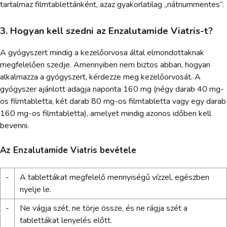
tartalmaz filmtablettánként, azaz gyakorlatilag „nátriummentes”.
3. Hogyan kell szedni az Enzalutamide Viatris-t?
A gyógyszert mindig a kezelőorvosa által elmondottaknak
megfelelően szedje. Amennyiben nem biztos abban, hogyan
alkalmazza a gyógyszert, kérdezze meg kezelőorvosát. A
gyógyszer ajánlott adagja naponta 160 mg (négy darab 40 mg-
os filmtabletta, két darab 80 mg-os filmtabletta vagy egy darab
160 mg-os filmtabletta), amelyet mindig azonos időben kell
bevenni.
Az Enzalutamide Viatris bevétele
-
A tablettákat megfelelő mennyiségű vízzel, egészben
nyelje le.
-
Ne vágja szét, ne törje össze, és ne rágja szét a
tablettákat lenyelés előtt.