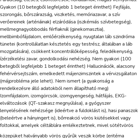
Gyakori (10 betegből legfeljebb 1 beteget érinthet) Fejfájás,
szorongás, bőrszárazság, viszketés, memóriazavar, a szív
verőereinek (artériáinak) elzáródása (iszkémiás szívbetegség),
mellmegnagyobbodás férfiaknál (ginekomasztia),
mellbimbófájdalom, emlőérzékenység, nyugtalan láb szindróma
tünetei (kontrollálatlan késztetés egy testrész, általában a láb
mozgatására), csökkent koncentrálóképesség, feledékenység,
ízérzékelési zavar, gondolkodási nehézség. Nem gyakori (100
betegből legfeljebb 1 beteget érinthet) Hallucinációk, alacsony
fehérvérsejtszám, emelkedett májenzimszintek a vérvizsgálaton
(májprobléma jele lehet). Nem ismert (a gyakoriság a
rendelkezésre álló adatokból nem állapítható meg)
Izomfájdalom, izomgörcsök, izomgyengeség, hátfájás, EKG-
elváltozások (QT-szakasz megnyúlása), a gyógyszer
lenyelésének nehézsége (ideértve a fuldoklást is), hasi panaszok
(beleértve a hányingert is), bőrreakció vörös kiütésekkel vagy
foltokkal, amelyek céltáblára emlékeztetnek, mivel sötétvörös
közepüket halványabb vörös gyűrűk veszik körbe (eritéma