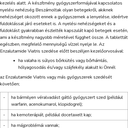
kezelés alatt. A készítmény gyógyszerformájával kapcsolatos
nyelési nehézség Beszámoltak olyan betegekről, akiknek
nehézséget okozott ennek a gyógyszernek a lenyelése, ideértve
fuldoklással járó eseteket is. A nyelési nehézségeket és a
fuldoklást gyakrabban észlelték kapszulát kapó betegek esetén,
ami a készítmény nagyobb méretével függhet össze. A tablettát
egészben, megfelelő mennyiségű vízzel nyelje le. Az
Enzalutamide Viatris szedése előtt beszéljen kezelőorvosával:
ha valaha is súlyos bőrkiütés vagy bőrhámlás,
hólyagosodás és/vagy szájfekély alakult ki Önnél
az Enzalutamide Viatris vagy más gyógyszerek szedését
követően;
-
ha bármilyen véralvadást gátló gyógyszert szed (például
warfarin, acenokumarol, klopidogrel);
-
ha kemoterápiát, például docetaxelt kap;
-
ha májproblémái vannak;