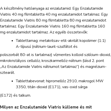
A készítmény hatóanyaga az enzalutamid. Egy Enzalutamide
Viatris 40 mg filmtabletta 40 mg enzalutamidot tartalmaz. Egy
Enzalutamide Viatris 80 mg filmtabletta 80 mg enzalutamidot
tartalmaz. Egy Enzalutamide Viatris 160 mg filmtabletta 160
mg enzalutamidot tartalmaz. Az egyéb összetevők:
Tablettamag: metakrilsav-etil-akrilát kopolimer (1:1)
A-típusú (nátrium-lauril-szulfátot és
poliszorbát 80-at is tartalmaz) vízmentes kolloid szilícium-dioxid,
mikrokristályos cellulóz, kroszkarmellóz-nátrium (lásd 2. pont
„Az Enzalutamide Viatris nátriumot tartalmaz”) és magnézium-
sztearát.
Tablettabevonat: hipromellóz 2910, makrogol MW
3350, titán-dioxid (E171), vas-oxid sárga
(E172) és talkum.
Milyen az Enzalutamide Viatris külleme és mit