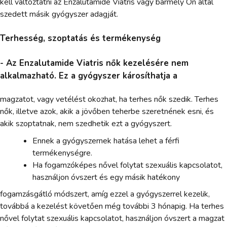
kell változtatni az Enzalutamide Viatris vagy bármely Ön által
szedett másik gyógyszer adagját.
Terhesség, szoptatás és termékenység
- Az Enzalutamide Viatris nők kezelésére nem
alkalmazható. Ez a gyógyszer károsíthatja a
magzatot, vagy vetélést okozhat, ha terhes nők szedik. Terhes
nők, illetve azok, akik a jövőben teherbe szeretnének esni, és
akik szoptatnak, nem szedhetik ezt a gyógyszert.
Ennek a gyógyszernek hatása lehet a férfi
termékenységre.
Ha fogamzóképes nővel folytat szexuális kapcsolatot,
használjon óvszert és egy másik hatékony
fogamzásgátló módszert, amíg ezzel a gyógyszerrel kezelik,
továbbá a kezelést követően még további 3 hónapig. Ha terhes
nővel folytat szexuális kapcsolatot, használjon óvszert a magzat