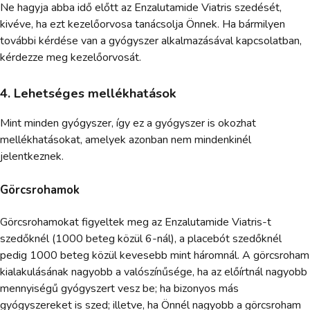
Ne hagyja abba idő előtt az Enzalutamide Viatris szedését,
kivéve, ha ezt kezelőorvosa tanácsolja Önnek. Ha bármilyen
további kérdése van a gyógyszer alkalmazásával kapcsolatban,
kérdezze meg kezelőorvosát.
4. Lehetséges mellékhatások
Mint minden gyógyszer, így ez a gyógyszer is okozhat
mellékhatásokat, amelyek azonban nem mindenkinél
jelentkeznek.
Görcsrohamok
Görcsrohamokat figyeltek meg az Enzalutamide Viatris-t
szedőknél (1000 beteg közül 6-nál), a placebót szedőknél
pedig 1000 beteg közül kevesebb mint háromnál. A görcsroham
kialakulásának nagyobb a valószínűsége, ha az előírtnál nagyobb
mennyiségű gyógyszert vesz be; ha bizonyos más
gyógyszereket is szed; illetve, ha Önnél nagyobb a görcsroham