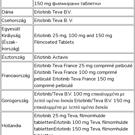
150 mg филмирани таблетки
Dánia
Erlotinib Teva B.V.
Csehország
Erlotinib Teva B. V.
Egyesült
Királyság
Erlotinib 25 mg, 100 mg and 150 mg
(Észak-
Filmcoated Tablets
Írország)
Észtország
Erlotinib Actavis
Erlotinib Teva France 25 mg comprimé pelliculé
Erlotinib Teva France 100 mg comprimé
Franciaország
pelliculé Erlotinib Teva France 150 mg
comprimé pelliculé
Erlotinib/Teva B.V. 100 mg επικαλυμμένα με
Görögország
λεπτό υμένιο δισκία Erlotinib/Teva B.V. 150 mg
επικαλυμμένα με λεπτό υμένιο δισκία
Erlotinib 25 mg Teva, filmomhulde
tablettenErlotinib 100 mg Teva, filmomhulde
Hollandia
tablettenErlotinib 150 mg Teva, filmomhulde