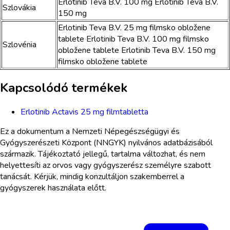
Erlotinib Teva B.V. 100 mg Erlotinib Teva B.V.
Szlovákia
150 mg
Erlotinib Teva B.V. 25 mg filmsko obložene
tablete Erlotinib Teva B.V. 100 mg filmsko
Szlovénia
obložene tablete Erlotinib Teva B.V. 150 mg
filmsko obložene tablete
Kapcsolódó termékek
Erlotinib Actavis 25 mg filmtabletta
Ez a dokumentum a Nemzeti Népegészségügyi és
Gyógyszerészeti Központ (NNGYK) nyilvános adatbázisából
származik. Tájékoztató jellegű, tartalma változhat, és nem
helyettesíti az orvos vagy gyógyszerész személyre szabott
tanácsát. Kérjük, mindig konzultáljon szakemberrel a
gyógyszerek használata előtt.