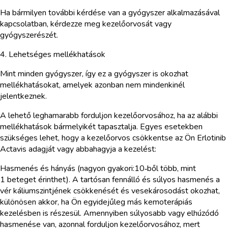
Ha bármilyen további kérdése van a gyógyszer alkalmazásával
kapcsolatban, kérdezze meg kezelőorvosát vagy
gyógyszerészét.
4. Lehetséges mellékhatások
Mint minden gyógyszer, így ez a gyógyszer is okozhat
mellékhatásokat, amelyek azonban nem mindenkinél
jelentkeznek.
A lehető leghamarabb forduljon kezelőorvosához, ha az alábbi
mellékhatások bármelyikét tapasztalja. Egyes esetekben
szükséges lehet, hogy a kezelőorvos csökkentse az Ön Erlotinib
Actavis adagját vagy abbahagyja a kezelést:
Hasmenés és hányás (nagyon gyakori:10‑ből több, mint
1 beteget érinthet). A tartósan fennálló és súlyos hasmenés a
vér káliumszintjének csökkenését és vesekárosodást okozhat,
különösen akkor, ha Ön egyidejűleg más kemoterápiás
kezelésben is részesül. Amennyiben súlyosabb vagy elhúzódó
hasmenése van, azonnal forduljon kezelőorvosához, mert