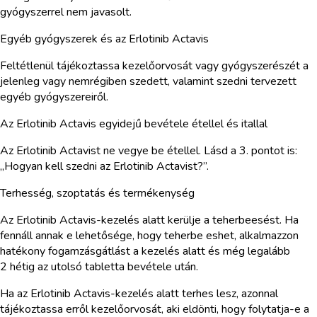
gyógyszerrel nem javasolt.
Egyéb gyógyszerek és az Erlotinib Actavis
Feltétlenül tájékoztassa kezelőorvosát vagy gyógyszerészét a
jelenleg vagy nemrégiben szedett, valamint szedni tervezett
egyéb gyógyszereiről.
Az Erlotinib Actavis egyidejű bevétele étellel és itallal
Az Erlotinib Actavist ne vegye be étellel. Lásd a 3. pontot is:
„Hogyan kell szedni az Erlotinib Actavist?”.
Terhesség, szoptatás és termékenység
Az Erlotinib Actavis-kezelés alatt kerülje a teherbeesést. Ha
fennáll annak e lehetősége, hogy teherbe eshet, alkalmazzon
hatékony fogamzásgátlást a kezelés alatt és még legalább
2 hétig az utolsó tabletta bevétele után.
Ha az Erlotinib Actavis-kezelés alatt terhes lesz, azonnal
tájékoztassa erről kezelőorvosát, aki eldönti, hogy folytatja-e a