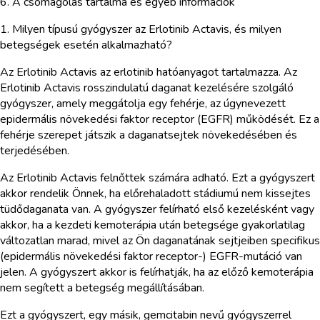
6. A csomagolás tartalma és egyéb információk
1. Milyen típusú gyógyszer az Erlotinib Actavis, és milyen
betegségek esetén alkalmazható?
Az Erlotinib Actavis az erlotinib hatóanyagot tartalmazza. Az
Erlotinib Actavis rosszindulatú daganat kezelésére szolgáló
gyógyszer, amely meggátolja egy fehérje, az úgynevezett
epidermális növekedési faktor receptor (EGFR) működését. Ez a
fehérje szerepet játszik a daganatsejtek növekedésében és
terjedésében.
Az Erlotinib Actavis felnőttek számára adható. Ezt a gyógyszert
akkor rendelik Önnek, ha előrehaladott stádiumú nem kissejtes
tüdődaganata van. A gyógyszer felírható első kezelésként vagy
akkor, ha a kezdeti kemoterápia után betegsége gyakorlatilag
változatlan marad, mivel az Ön daganatának sejtjeiben specifikus
(epidermális növekedési faktor receptor-) EGFR-mutáció van
jelen. A gyógyszert akkor is felírhatják, ha az előző kemoterápia
nem segített a betegség megállításában.
Ezt a gyógyszert, egy másik, gemcitabin nevű gyógyszerrel