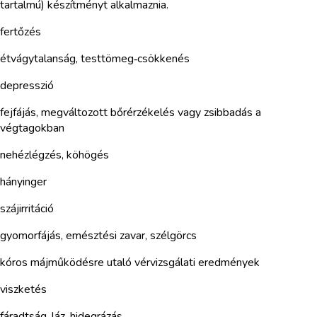
tartalmú) készítményt alkalmaznia.
fertőzés
étvágytalanság, testtömeg‑csökkenés
depresszió
fejfájás, megváltozott bőrérzékelés vagy zsibbadás a
végtagokban
nehézlégzés, köhögés
hányinger
szájirritáció
gyomorfájás, emésztési zavar, szélgörcs
kóros májműködésre utaló vérvizsgálati eredmények
viszketés
fáradtság, láz, hidegrázás