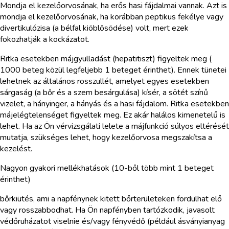
Mondja el kezelőorvosának, ha erős hasi fájdalmai vannak. Azt is
mondja el kezelőorvosának, ha korábban peptikus fekélye vagy
divertikulózisa (a bélfal kiöblösödése) volt, mert ezek
fokozhatják a kockázatot.
Ritka esetekben májgyulladást (hepatitiszt) figyeltek meg (
1000 beteg közül legfeljebb 1 beteget érinthet). Ennek tünetei
lehetnek az általános rosszullét, amelyet egyes esetekben
sárgaság (a bőr és a szem besárgulása) kísér, a sötét színű
vizelet, a hányinger, a hányás és a hasi fájdalom. Ritka esetekben
májelégtelenséget figyeltek meg. Ez akár halálos kimenetelű is
lehet. Ha az Ön vérvizsgálati lelete a májfunkció súlyos eltérését
mutatja, szükséges lehet, hogy kezelőorvosa megszakítsa a
kezelést.
Nagyon gyakori mellékhatások (10-ből több mint 1 beteget
érinthet)
bőrkiütés, ami a napfénynek kitett bőrterületeken fordulhat elő
vagy rosszabbodhat. Ha Ön napfényben tartózkodik, javasolt
védőruházatot viselnie és/vagy fényvédő (például ásványianyag