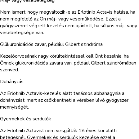
Máj- vagy vesebetegség
Nem ismert, hogy megváltozik-e az Erlotinib Actavis hatása, ha
nem megfelelő az Ön máj- vagy veseműködése. Ezzel a
gyógyszerrel végzett kezelés nem ajánlott, ha súlyos máj- vagy
vesebetegsége van.
Glükuronidációs zavar, például Gilbert szindróma
Kezelőorvosának nagy körültekintéssel kell Önt kezelnie, ha
Önnek glükuronidációs zavara van, például Gilbert szindrómában
szenved.
Dohányzás
Az Erlotinib Actavis-kezelés alatt tanácsos abbahagynia a
dohányzást, mert az csökkentheti a vérében lévő gyógyszer
mennyiségét.
Gyermekek és serdülők
Az Erlotinib Actavist nem vizsgálták 18 éves kor alatti
betegeknél. Gyermekek és serdülők kezelése ezzel a