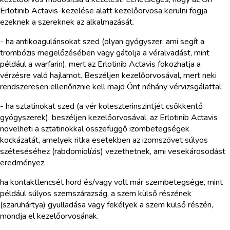
Erlotinib Actavis-kezelése alatt kezelőorvosa kerülni fogja
ezeknek a szereknek az alkalmazását.
- ha antikoagulánsokat szed (olyan gyógyszer, ami segít a
trombózis megelőzésében vagy gátolja a véralvadást, mint
például a warfarin), mert az Erlotinib Actavis fokozhatja a
vérzésre való hajlamot. Beszéljen kezelőorvosával, mert neki
rendszeresen ellenőriznie kell majd Önt néhány vérvizsgálattal.
- ha sztatinokat szed (a vér koleszterinszintjét csökkentő
gyógyszerek), beszéljen kezelőorvosával, az Erlotinib Actavis
növelheti a sztatinokkal összefüggő izombetegségek
kockázatát, amelyek ritka esetekben az izomszövet súlyos
széteséséhez (rabdomiolízis) vezethetnek, ami vesekárosodást
eredményez.
ha kontaktlencsét hord és/vagy volt már szembetegsége, mint
például súlyos szemszárazság, a szem külső részének
(szaruhártya) gyulladása vagy fekélyek a szem külső részén,
mondja el kezelőorvosának.