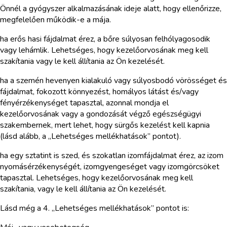
Önnél a gyógyszer alkalmazásának ideje alatt, hogy ellenőrizze,
megfelelően működik-e a mája.
ha erős hasi fájdalmat érez, a bőre súlyosan felhólyagosodik
vagy lehámlik. Lehetséges, hogy kezelőorvosának meg kell
szakítania vagy le kell állítania az Ön kezelését.
ha a szemén hevenyen kialakuló vagy súlyosbodó vörösséget és
fájdalmat, fokozott könnyezést, homályos látást és/vagy
fényérzékenységet tapasztal, azonnal mondja el
kezelőorvosának vagy a gondozását végző egészségügyi
szakembernek, mert lehet, hogy sürgős kezelést kell kapnia
(lásd alább, a „Lehetséges mellékhatások” pontot).
ha egy sztatint is szed, és szokatlan izomfájdalmat érez, az izom
nyomásérzékenységét, izomgyengeséget vagy izomgörcsöket
tapasztal. Lehetséges, hogy kezelőorvosának meg kell
szakítania, vagy le kell állítania az Ön kezelését.
Lásd még a 4. „Lehetséges mellékhatások” pontot is: