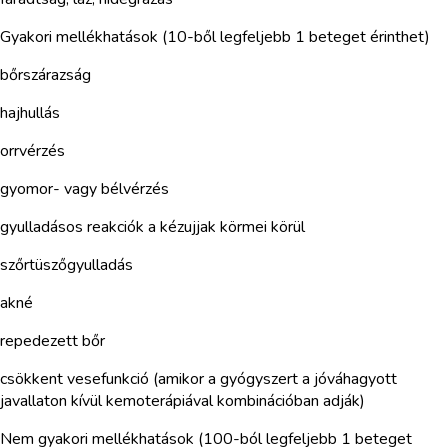
Gyakori mellékhatások (10-ből legfeljebb 1 beteget érinthet)
bőrszárazság
hajhullás
orrvérzés
gyomor- vagy bélvérzés
gyulladásos reakciók a kézujjak körmei körül
szőrtüszőgyulladás
akné
repedezett bőr
csökkent vesefunkció (amikor a gyógyszert a jóváhagyott
javallaton kívül kemoterápiával kombinációban adják)
Nem gyakori mellékhatások (100-ból legfeljebb 1 beteget