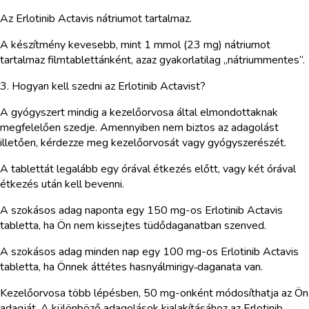
Az Erlotinib Actavis nátriumot tartalmaz.
A készítmény kevesebb, mint 1 mmol (23 mg) nátriumot
tartalmaz filmtablettánként, azaz gyakorlatilag „nátriummentes”.
3. Hogyan kell szedni az Erlotinib Actavist?
A gyógyszert mindig a kezelőorvosa által elmondottaknak
megfelelően szedje. Amennyiben nem biztos az adagolást
illetően, kérdezze meg kezelőorvosát vagy gyógyszerészét.
A tablettát legalább egy órával étkezés előtt, vagy két órával
étkezés után kell bevenni.
A szokásos adag naponta egy 150 mg-os Erlotinib Actavis
tabletta, ha Ön nem kissejtes tüdődaganatban szenved.
A szokásos adag minden nap egy 100 mg-os Erlotinib Actavis
tabletta, ha Önnek áttétes hasnyálmirigy‑daganata van.
Kezelőorvosa több lépésben, 50 mg-onként módosíthatja az Ön
adagját. A különböző adagolások kialakításához az Erlotinib