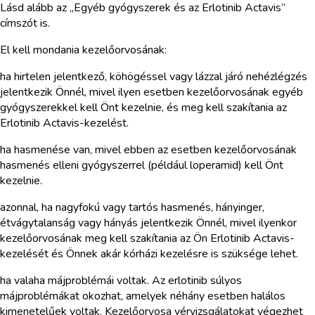
Lásd alább az „Egyéb gyógyszerek és az Erlotinib Actavis”
címszót is.
El kell mondania kezelőorvosának:
ha hirtelen jelentkező, köhögéssel vagy lázzal járó nehézlégzés
jelentkezik Önnél, mivel ilyen esetben kezelőorvosának egyéb
gyógyszerekkel kell Önt kezelnie, és meg kell szakítania az
Erlotinib Actavis-kezelést.
ha hasmenése van, mivel ebben az esetben kezelőorvosának
hasmenés elleni gyógyszerrel (például loperamid) kell Önt
kezelnie.
azonnal, ha nagyfokú vagy tartós hasmenés, hányinger,
étvágytalanság vagy hányás jelentkezik Önnél, mivel ilyenkor
kezelőorvosának meg kell szakítania az Ön Erlotinib Actavis-
kezelését és Önnek akár kórházi kezelésre is szüksége lehet.
ha valaha májproblémái voltak. Az erlotinib súlyos
májproblémákat okozhat, amelyek néhány esetben halálos
kimenetelűek voltak. Kezelőorvosa vérvizsgálatokat végezhet