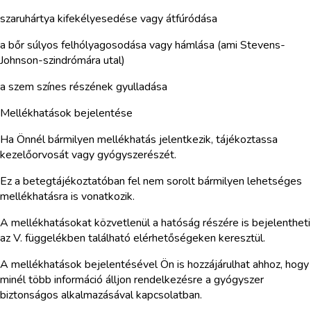
szaruhártya kifekélyesedése vagy átfúródása
a bőr súlyos felhólyagosodása vagy hámlása (ami Stevens-
Johnson-szindrómára utal)
a szem színes részének gyulladása
Mellékhatások bejelentése
Ha Önnél bármilyen mellékhatás jelentkezik, tájékoztassa
kezelőorvosát vagy gyógyszerészét.
Ez a betegtájékoztatóban fel nem sorolt bármilyen lehetséges
mellékhatásra is vonatkozik.
A mellékhatásokat közvetlenül a hatóság részére is bejelentheti
az V. függelékben található elérhetőségeken keresztül.
A mellékhatások bejelentésével Ön is hozzájárulhat ahhoz, hogy
minél több információ álljon rendelkezésre a gyógyszer
biztonságos alkalmazásával kapcsolatban.