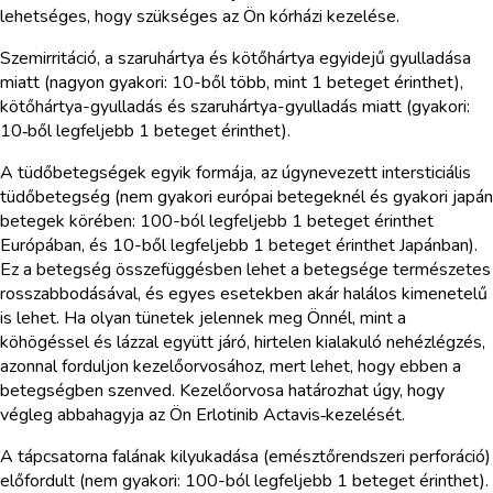
lehetséges, hogy szükséges az Ön kórházi kezelése.
Szemirritáció, a szaruhártya és kötőhártya egyidejű gyulladása
miatt (nagyon gyakori: 10-ből több, mint 1 beteget érinthet),
kötőhártya-gyulladás és szaruhártya-gyulladás miatt (gyakori:
10‑ből legfeljebb 1 beteget érinthet).
A tüdőbetegségek egyik formája, az úgynevezett intersticiális
tüdőbetegség (nem gyakori európai betegeknél és gyakori japán
betegek körében: 100-ból legfeljebb 1 beteget érinthet
Európában, és 10-ből legfeljebb 1 beteget érinthet Japánban).
Ez a betegség összefüggésben lehet a betegsége természetes
rosszabbodásával, és egyes esetekben akár halálos kimenetelű
is lehet. Ha olyan tünetek jelennek meg Önnél, mint a
köhögéssel és lázzal együtt járó, hirtelen kialakuló nehézlégzés,
azonnal forduljon kezelőorvosához, mert lehet, hogy ebben a
betegségben szenved. Kezelőorvosa határozhat úgy, hogy
végleg abbahagyja az Ön Erlotinib Actavis‑kezelését.
A tápcsatorna falának kilyukadása (emésztőrendszeri perforáció)
előfordult (nem gyakori: 100-ból legfeljebb 1 beteget érinthet).