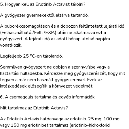
5. Hogyan kell az Erlotinib Actavist tárolni?
A gyógyszer gyermekektől elzárva tartandó.
A buborékcsomagoláson és a dobozon feltüntetett lejárati idő
(Felhasználható:/Felh./EXP:) után ne alkalmazza ezt a
gyógyszert. A lejárati idő az adott hónap utolsó napjára
vonatkozik.
Legfeljebb 25 °C-on tárolandó.
Semmilyen gyógyszert ne dobjon a szennyvízbe vagy a
háztartási hulladékba. Kérdezze meg gyógyszerészét, hogy mit
tegyen a már nem használt gyógyszereivel. Ezek az
intézkedések elősegítik a környezet védelmét.
6. A csomagolás tartalma és egyéb információk
Mit tartalmaz az Erlotinib Actavis?
Az Erlotinib Actavis hatóanyaga az erlotinib. 25 mg, 100 mg
vagy 150 mg erlotinibet tartalmaz (erlotinib-hidroklorid