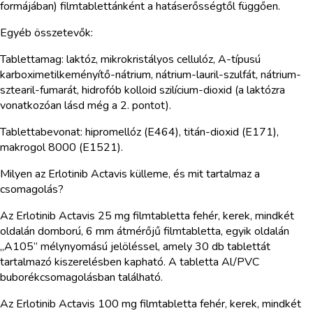
formájában) filmtablettánként a hatáserősségtől függően.
Egyéb összetevők:
Tablettamag: laktóz, mikrokristályos cellulóz, A-típusú
karboximetilkeményítő-nátrium, nátrium-lauril-szulfát, nátrium-
sztearil-fumarát, hidrofób kolloid szilícium-dioxid (a laktózra
vonatkozóan lásd még a 2. pontot).
Tablettabevonat: hipromellóz (E464), titán-dioxid (E171),
makrogol 8000 (E1521).
Milyen az Erlotinib Actavis külleme, és mit tartalmaz a
csomagolás?
Az Erlotinib Actavis 25 mg filmtabletta fehér, kerek, mindkét
oldalán domború, 6 mm átmérőjű filmtabletta, egyik oldalán
„A105” mélynyomású jelöléssel, amely 30 db tablettát
tartalmazó kiszerelésben kapható. A tabletta Al/PVC
buborékcsomagolásban található.
Az Erlotinib Actavis 100 mg filmtabletta fehér, kerek, mindkét