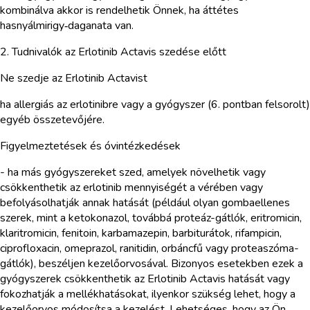
kombinálva akkor is rendelhetik Önnek, ha áttétes
hasnyálmirigy‑daganata van.
2. Tudnivalók az Erlotinib Actavis szedése előtt
Ne szedje az Erlotinib Actavist
ha allergiás az erlotinibre vagy a gyógyszer (6. pontban felsorolt)
egyéb összetevőjére.
Figyelmeztetések és óvintézkedések
- ha más gyógyszereket szed, amelyek növelhetik vagy
csökkenthetik az erlotinib mennyiségét a vérében vagy
befolyásolhatják annak hatását (például olyan gombaellenes
szerek, mint a ketokonazol, továbbá proteáz-gátlók, eritromicin,
klaritromicin, fenitoin, karbamazepin, barbiturátok, rifampicin,
ciprofloxacin, omeprazol, ranitidin, orbáncfű vagy proteaszóma-
gátlók), beszéljen kezelőorvosával. Bizonyos esetekben ezek a
gyógyszerek csökkenthetik az Erlotinib Actavis hatását vagy
fokozhatják a mellékhatásokat, ilyenkor szükség lehet, hogy a
kezelőorvos módosítsa a kezelést. Lehetséges, hogy az Ön