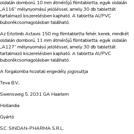
oldalán domború, 10 mm átmérőjű filmtabletta, egyik oldalán
„A116” mélynyomású jelöléssel, amely 30 db tablettát
tartalmazó kiszerelésben kapható. A tabletta Al/PVC
buborékcsomagolásban található.
Az Erlotinib Actavis 150 mg filmtabletta fehér, kerek, mindkét
oldalán domború, 11 mm átmérőjű filmtabletta, egyik oldalán
„A127” mélynyomású jelöléssel, amely 30 db tablettát
tartalmazó kiszerelésben kapható. A tabletta Al/PVC
buborékcsomagolásban található.
A forgalomba hozatali engedély jogosultja
Teva B.V.,
Swensweg 5, 2031 GA Haarlem
Hollandia
Gyártó
S.C. SINDAN-PHARMA S.R.L.