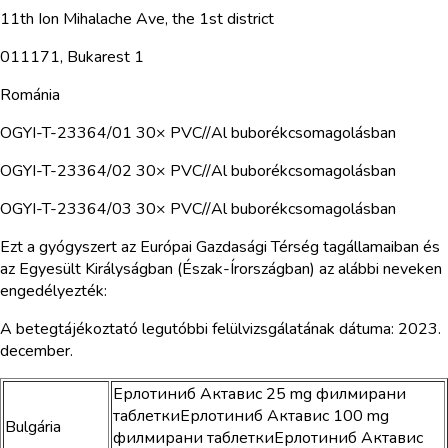
11th Ion Mihalache Ave, the 1st district
011171, Bukarest 1
Románia
OGYI-T-23364/01 30× PVC//Al buborékcsomagolásban
OGYI-T-23364/02 30× PVC//Al buborékcsomagolásban
OGYI-T-23364/03 30× PVC//Al buborékcsomagolásban
Ezt a gyógyszert az Európai Gazdasági Térség tagállamaiban és
az Egyesült Királyságban (Észak-Írországban) az alábbi neveken
engedélyezték:
A betegtájékoztató legutóbbi felülvizsgálatának dátuma: 2023.
december.
Ерлотиниб Актавис 25 mg филмирани
таблеткиЕрлотиниб Актавис 100 mg
Bulgária
филмирани таблеткиЕрлотиниб Актавис