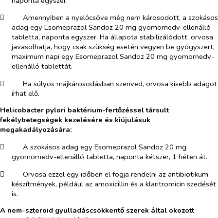
naponta egyszer.
​
Amennyiben a nyelőcsöve még nem károsodott, a szokásos
adag egy Esomeprazol Sandoz 20 mg gyomornedv-ellenálló
tabletta, naponta egyszer. Ha állapota stabilizálódott, orvosa
javasolhatja, hogy csak szükség esetén vegyen be gyógyszert,
maximum napi egy Esomeprazol Sandoz 20 mg gyomornedv-
ellenálló tablettát.
​
Ha súlyos májkárosodásban szenved, orvosa kisebb adagot
írhat elő.
Helicobacter pylori
baktérium-fertőzéssel társult
fekélybetegségek kezelésére és kiújulásuk
megakadályozására:
​
A szokásos adag egy Esomeprazol Sandoz 20 mg
gyomornedv-ellenálló tabletta, naponta kétszer, 1 héten át.
​
Orvosa ezzel egy időben el fogja rendelni az antibiotikum
készítmények, például az amoxicillin és a klaritromicin szedését
is.
A nem-szteroid gyulladáscsökkentő szerek által okozott