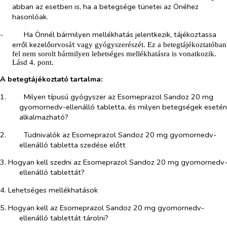
abban az esetben is, ha a betegsége tünetei az Önéhez
hasonlóak.
-​
Ha Önnél bármilyen mellékhatás jelentkezik, tájékoztassa
erről kezelő
t
orvosá
vagy
gyógyszerészét. Ez a betegtájékoztatóban
fel nem sorolt bármilyen lehetséges mellékhatásra is vonatkozik.
Lásd 4. pont.
A betegtájékoztató tartalma:
1.​
Milyen típusú gyógyszer az Esomeprazol Sandoz 20 mg
gyomornedv-ellenálló tabletta, és milyen betegségek esetén
alkalmazható?
2.​
Tudnivalók az Esomeprazol Sandoz 20 mg gyomornedv-
ellenálló tabletta szedése előtt
3. Hogyan kell szedni az Esomeprazol Sandoz 20 mg gyomornedv
ellenálló tablettát?
4. Lehetséges mellékhatások
5. Hogyan kell az Esomeprazol Sandoz 20 mg gyomornedv-
ellenálló tablettát tárolni?