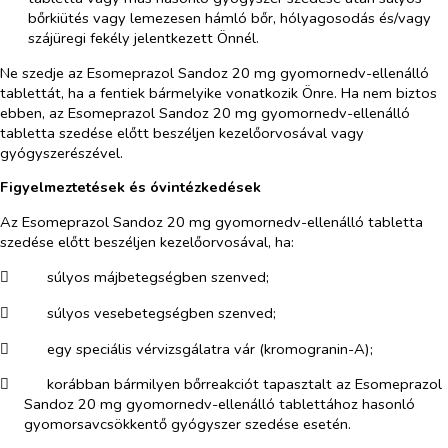
bőrkiütés vagy lemezesen hámló bőr, hólyagosodás és/vagy
szájüregi fekély jelentkezett Önnél.
Ne szedje az Esomeprazol Sandoz 20 mg gyomornedv-ellenálló
tablettát, ha a fentiek bármelyike vonatkozik Önre. Ha nem biztos
ebben, az Esomeprazol Sandoz 20 mg gyomornedv-ellenálló
tabletta szedése előtt beszéljen kezelőorvosával vagy
gyógyszerészével.
Figyelmeztetések és óvintézkedések
Az Esomeprazol Sandoz 20 mg gyomornedv-ellenálló tabletta
szedése előtt beszéljen kezelőorvosával, ha:
​
súlyos májbetegségben szenved;
​
súlyos vesebetegségben szenved;
​
egy speciális vérvizsgálatra vár (kromogranin-A);
​
korábban bármilyen bőrreakciót tapasztalt az Esomeprazol
Sandoz 20 mg gyomornedv-ellenálló tablettához hasonló
gyomorsavcsökkentő gyógyszer szedése esetén.