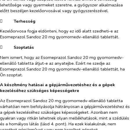
lehetősége vagy gyermeket szeretne, a gyógyszer alkalmazása
előtt beszéljen kezelőorvosával vagy gyógyszerészével.
​
Terhesség
Kezelőorvosa fogja eldönteni, hogy ez idő alatt szedheti-e az
Esomeprazol Sandoz 20 mg gyomornedv-ellenálló tablettát.
​
Szoptatás
Nem ismert, hogy az Esomeprazol Sandoz 20 mg gyomornedv-
ellenálló tabletta átjut-e az anyatejbe. Ezért ne szedje az
Esomeprazol Sandoz 20 mg gyomornedv-ellenálló tablettát, ha
Ön szoptat.
A készítmény hatásai a gépjárművezetéshez és a gépek
kezeléséhez szükséges képességekre
Az Esomeprazol Sandoz 20 mg gyomornedv-ellenálló tabletta
várhatóan nem befolyásolja hátrányosan a gépjárművezetéshez és
a gépek kezeléséhez szükséges képességeket.
Azonban nem
gyakran vagy ritkán lehetnek olyan mellékhatások, mint a szédülés
és a homályos látás (lásd 4. pont). Ha ezek kialakulnak, nem
vezethet gépjárművet vagy nem kezelhet gépeket.