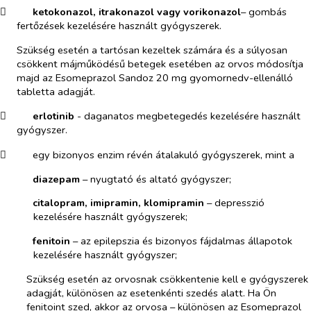
​
ketokonazol, itrakonazol
vagy vorikonazol
– gombás
fertőzések kezelésére használt gyógyszerek.
Szükség esetén a tartósan kezeltek számára és a súlyosan
csökkent májműködésű betegek esetében az orvos módosítja
majd az Esomeprazol Sandoz 20 mg gyomornedv-ellenálló
tabletta adagját.
​
erlotinib
- daganatos megbetegedés kezelésére használt
gyógyszer.
​
egy bizonyos enzim révén átalakuló gyógyszerek, mint a
­​
diazepam
– nyugtató és altató gyógyszer;
­​
citalopram, imipramin, klomipramin
– depresszió
kezelésére használt gyógyszerek;
­​
fenitoin
– az epilepszia és bizonyos fájdalmas állapotok
kezelésére használt gyógyszer;
Szükség esetén az orvosnak csökkentenie kell e gyógyszerek
adagját, különösen az esetenkénti szedés alatt. Ha Ön
fenitoint szed, akkor az orvosa – különösen az Esomeprazol