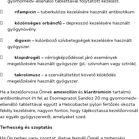
gyomornedv-ellenálló tablettával folytatott kezelést.
​
rifampicin –
tuberkulózis kezelésére használt antibiotikum.
​
közönséges orbáncfű –
depresszió kezelésére használt
gyógynövény.
​
digoxin –
különböző szívbetegségek kezelésére használt
gyógyszer.
​
klopidrogél –
vérrögképződéssel járó események
megelőzésére használt gyógyszer (pl.: szívroham vagy sztrók).
​
takrolimusz -
a szervátültetést követő kilökődés
megelőzésére használt gyógyszer.
Ha a kezelőorvosa Önnek
amoxicillin
és
klaritromicin
tartalmú
antibiotikumot írt fel az Esomeprazol Sandoz 20 mg gyomornedv-
ellenálló tablettával együtt a
Helicobacter pylori
fertőzés okozta
fekély kezelésére, nagyon fontos, hogy tájékoztassa kezelőorvosát
az egyéb gyógyszereiről, amelyeket szed.
Terhesség és szoptatás
Ha Ön terhes vagy szoptat, illetve fennáll Önnél a terhesség