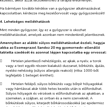
kezelést, akkor azzal lecsökkentheti a terápia eredményét.
Ha bármilyen további kérdése van a gyógyszer alkalmazásával
kapcsolatban, kérdezze meg kezelőorvosát vagy gyógyszerészét!
4. Lehetséges mellékhatások
Mint minden gyógyszer, így ez a gyógyszer is okozhat
mellékhatásokat, amelyek azonban nem mindenkinél jelentkeznek.
Amennyiben az alábbi súlyos mellékhatásokat észleli, hagyja
abba az Esomeprazol Sandoz 20 mg gyomornedv-ellenálló
tabletta szedését és azonnal lépjen kapcsolatba egy orvossal:
​
Hirtelen jelentkező nehézlégzés, az ajkak, a nyelv, a torok
vagy a test egyéb részein kialakuló duzzanat, bőrkiütés, ájulás,
nyelési nehézség (súlyos allergiás reakció) (ritka: 1000-ből
legfeljebb 1 beteget érinthet).
​
Hirtelen fellépő, súlyos bőrkiütés vagy bőrpír hólyagokkal
vagy hámlással akár több hetes kezelés után is előfordulhat.
Súlyos hólyagok és vérzések is előfordulhatnak az ajkakban, a
szemeken, a szájban, az orrban és a nemi szerveknél. A
bőrkiütések súlyos, kiterjedt bőrkárosodásokká (az epidermisz