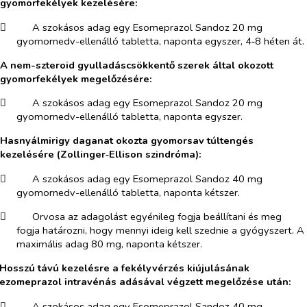
gyomorfekélyek kezelésére:
​
A szokásos adag egy Esomeprazol Sandoz 20 mg
gyomornedv-ellenálló tabletta, naponta egyszer, 4‑8 héten át.
A nem-szteroid gyulladáscsökkentő szerek által okozott
gyomorfekélyek megelőzésére:
​
A szokásos adag egy Esomeprazol Sandoz 20 mg
gyomornedv-ellenálló tabletta, naponta egyszer.
Hasnyálmirigy daganat okozta gyomorsav túltengés
kezelésére (Zollinger‑Ellison szindróma):
​
A szokásos adag egy Esomeprazol Sandoz 40 mg
gyomornedv-ellenálló tabletta, naponta kétszer.
​
Orvosa az adagolást egyénileg fogja beállítani és meg
fogja határozni, hogy mennyi ideig kell szednie a gyógyszert. A
maximális adag 80 mg, naponta kétszer.
Hosszú távú kezelésre a fekélyvérzés kiújulásának
ezomeprazol intravénás adásával végzett megelőzése után:
​
A szokásos adag egy Esomeprazol Sandoz 40 mg