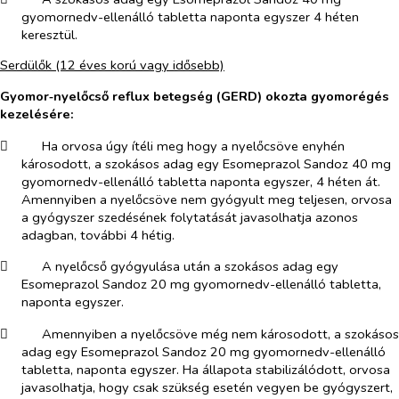
gyomornedv-ellenálló tabletta naponta egyszer 4 héten
keresztül.
Serdülők (12 éves korú vagy idősebb)
Gyomor‑nyelőcső reflux betegség (GERD) okozta gyomorégés
kezelésére:
​
Ha orvosa úgy ítéli meg hogy a nyelőcsöve enyhén
károsodott, a szokásos adag egy Esomeprazol Sandoz 40 mg
gyomornedv-ellenálló tabletta naponta egyszer, 4 héten át.
Amennyiben a nyelőcsöve nem gyógyult meg teljesen, orvosa
a gyógyszer szedésének folytatását javasolhatja azonos
adagban, további 4 hétig.
​
A nyelőcső gyógyulása után a szokásos adag egy
Esomeprazol Sandoz 20 mg gyomornedv-ellenálló tabletta,
naponta egyszer.
​
Amennyiben a nyelőcsöve még nem károsodott, a szokásos
adag egy Esomeprazol Sandoz 20 mg gyomornedv-ellenálló
tabletta, naponta egyszer. Ha állapota stabilizálódott, orvosa
javasolhatja, hogy csak szükség esetén vegyen be gyógyszert,