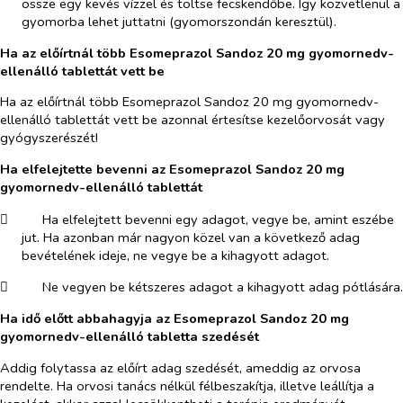
össze egy kevés vízzel és töltse fecskendőbe. Így közvetlenül a
gyomorba lehet juttatni (gyomorszondán keresztül).
Ha az előírtnál több Esomeprazol Sandoz 20 mg gyomornedv-
ellenálló tablettát vett be
Ha az előírtnál több Esomeprazol Sandoz 20 mg gyomornedv-
ellenálló tablettát vett be azonnal értesítse kezelőorvosát vagy
gyógyszerészét!
Ha elfelejtette bevenni az Esomeprazol Sandoz 20 mg
gyomornedv-ellenálló tablettát
​
Ha elfelejtett bevenni egy adagot, vegye be, amint eszébe
jut. Ha azonban már nagyon közel van a következő adag
bevételének ideje, ne vegye be a kihagyott adagot.
​
Ne vegyen be kétszeres adagot a kihagyott adag pótlására.
Ha idő előtt abbahagyja az Esomeprazol Sandoz 20 mg
gyomornedv-ellenálló tabletta szedését
Addig folytassa az előírt adag szedését, ameddig az orvosa
rendelte. Ha orvosi tanács nélkül félbeszakítja, illetve leállítja a