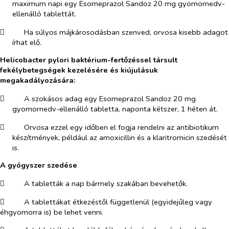
maximum napi egy Esomeprazol Sandoz 20 mg gyomornedv-
ellenálló tablettát.
​
Ha súlyos májkárosodásban szenved, orvosa kisebb adagot
írhat elő.
Helicobacter pylori
baktérium-fertőzéssel társult
fekélybetegségek kezelésére és kiújulásuk
megakadályozására:
​
A szokásos adag egy Esomeprazol Sandoz 20 mg
gyomornedv-ellenálló tabletta, naponta kétszer, 1 héten át.
​
Orvosa ezzel egy időben el fogja rendelni az antibiotikum
készítmények, például az amoxicillin és a klaritromicin szedését
is.
A gyógyszer szedése
​
A tabletták a nap bármely szakában bevehetők.
​
A tablettákat étkezéstől függetlenül (egyidejűleg vagy
éhgyomorra is) be lehet venni.