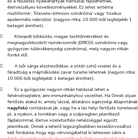
és a felületes nyálkahártyák hámlása) fejlődhetnek,
életveszélyes következményekkel. Ez lehet ’eritéma
multiforme’, ’Stevens–Johnson-szindróma’ vagy ’toxikus
epidermális nekrolízis’ (nagyon ritka: 10 000-ből legfeljebb 1
beteget érinthet).
​
Kiterjedt bőrkiütés, magas testhőmérséklet és
megnagyobbodott nyirokcsomók (DRESS-szindróma vagy
gyógyszer-túlérzékenységi szindróma), mely nagyon ritkán
fordul elő.
​
A bőr sárga elszíneződése, a sötét színű vizelet és a
fáradtság a májműködési zavar tünetei lehetnek (nagyon ritka:
10 000-ből legfeljebb 1 beteget érinthet).
​
Ez a gyógyszer nagyon ritkán hatással lehet a
fehérvérsejtekre, ami immunhiányhoz vezethet. Ha Önnél olyan
fertőzés alakul ki, amely lázzal, általános egészségi állapotának
nagyfokú
romlásával jár, vagy ha a láz helyi fertőzés tüneteivel
pl. a nyakon, a torokban vagy a szájüregben jelentkező
fájdalommal, illetve vizeletürítési nehézséggel együtt
jelentkezik, Önnek a lehető legsürgősebben kezelőorvosához
kell fordulnia, hogy egy vérvizsgálattal ki lehessen zárni a