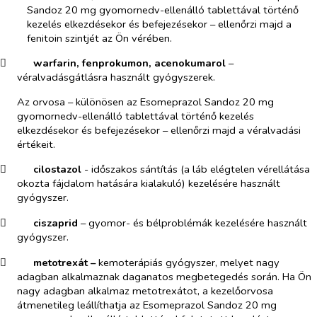
Sandoz 20 mg gyomornedv-ellenálló tablettával történő
kezelés elkezdésekor és befejezésekor – ellenőrzi majd a
fenitoin szintjét az Ön vérében.
​
warfarin, fenprokumon, acenokumarol
–
véralvadásgátlásra használt gyógyszerek.
Az orvosa – különösen az Esomeprazol Sandoz 20 mg
gyomornedv-ellenálló tablettával történő kezelés
elkezdésekor és befejezésekor – ellenőrzi majd a véralvadási
értékeit.
​
cilostazol
- időszakos sántítás (a láb elégtelen vérellátása
okozta fájdalom hatására kialakuló) kezelésére használt
gyógyszer.
​
ciszaprid
– gyomor- és bélproblémák kezelésére használt
gyógyszer.
​
metotrexát –
kemoterápiás gyógyszer, melyet nagy
adagban alkalmaznak daganatos megbetegedés során. Ha Ön
nagy adagban alkalmaz metotrexátot, a kezelőorvosa
átmenetileg leállíthatja az Esomeprazol Sandoz 20 mg