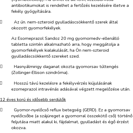
antibiotikumokat is rendelhet a fertőzés kezelésére illetve a
fekély gyógyítására.
​
Az ún. nem-szteroid gyulladáscsökkentő szerek által
okozott gyomorfekélyek.
Az Esomeprazol Sandoz 20 mg gyomornedv-ellenálló
tabletta szintén alkalmazható arra, hogy meggátolja a
gyomorfekélyek kialakulását, ha Ön nem-szteroid
gyulladáscsökkentő szereket szed.
​
Hasnyálmirigy daganat okozta gyomorsav túltengés
(Zollinger‑Ellison szindróma).
​
Hosszú távú kezelésre a fekélyvérzés kiújulásának
ezomeprazol intravénás adásával végzett megelőzése után.
12 éves korú és idősebb serdülők
​
Gyomor‑nyelőcső reflux betegség (GERD). Ez a gyomorsav
nyelőcsőbe (a szájüreget a gyomorral összekötő cső) történő
feljutása miatt alakul ki, fájdalmat, gyulladást és égő érzést
okozva.