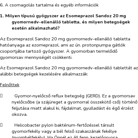
6. A csomagolás tartalma és egyéb információk
1. Milyen típusú gyógyszer az Esomeprazol Sandoz 20 mg
gyomornedv-ellenálló tabletta, és milyen betegségek
esetén alkalmazható?
Az Esomeprazol Sandoz 20 mg gyomornedv-ellenálló tabletta
hatóanyaga az ezomeprazol, ami az ún. protonpumpa gátlók
csoportjába tartozó gyógyszer. A gyomorban termelődő
gyomorsav mennyiségét csökkenti.
Az Esomeprazol Sandoz 20 mg gyomornedv-ellenálló tablettát az
alábbi betegségek kezelésére alkalmazzák:
Felnőttek
​
Gyomor‑nyelőcső reflux betegség (GERD). Ez a gyomorsav
nyelőcsőbe (a szájüreget a gyomorral összekötő cső) történő
feljutása miatt alakul ki, fájdalmat, gyulladást és égő érzést
okozva.
​
Helicobacter pylori
baktérium-fertőzéssel társult
gyomorfekély vagy a bél felső szakaszának fekélye
(nyombélfekély). Ha Önnél ez áll fenn, kezelőorvosa