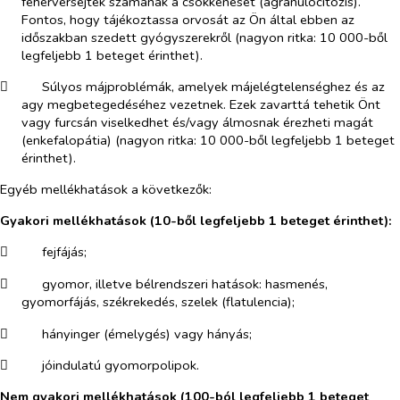
fehérvérsejtek számának a csökkenését (agranulocitózis).
Fontos, hogy tájékoztassa orvosát az Ön által ebben az
időszakban szedett gyógyszerekről (nagyon ritka: 10 000-ből
legfeljebb 1 beteget érinthet).
​
Súlyos májproblémák, amelyek májelégtelenséghez és az
agy megbetegedéséhez vezetnek. Ezek zavarttá tehetik Önt
vagy furcsán viselkedhet és/vagy álmosnak érezheti magát
(enkefalopátia) (nagyon ritka: 10 000-ből legfeljebb 1 beteget
érinthet).
Egyéb mellékhatások a következők:
Gyakori mellékhatások
(10-ből legfeljebb 1 beteget érinthet):
​
fejfájás;
​
gyomor, illetve bélrendszeri hatások: hasmenés,
gyomorfájás, székrekedés, szelek (flatulencia);
​
hányinger (émelygés) vagy hányás;
​
jóindulatú gyomorpolipok.
Nem gyakori mellékhatások
(100-ból legfeljebb 1 beteget