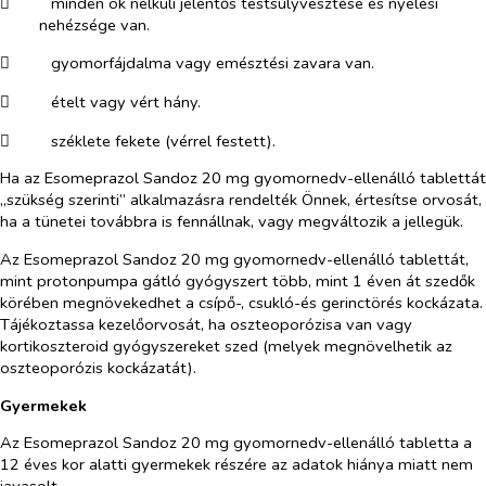
​
minden ok nélküli jelentős testsúlyvesztése és nyelési
nehézsége van.
​
gyomorfájdalma vagy emésztési zavara van.
​
ételt vagy vért hány.
​
széklete fekete (vérrel festett).
Ha az Esomeprazol Sandoz 20 mg gyomornedv-ellenálló tablettát
„szükség szerinti” alkalmazásra rendelték Önnek, értesítse orvosát,
ha a tünetei továbbra is fennállnak, vagy megváltozik a jellegük.
Az Esomeprazol Sandoz 20 mg gyomornedv-ellenálló tablettát,
mint protonpumpa gátló gyógyszert több, mint 1 éven át szedők
körében megnövekedhet a csípő-, csukló-és gerinctörés kockázata.
Tájékoztassa kezelőorvosát, ha oszteoporózisa van vagy
kortikoszteroid gyógyszereket szed (melyek megnövelhetik az
oszteoporózis kockázatát).
Gyermekek
Az Esomeprazol Sandoz 20 mg gyomornedv-ellenálló tabletta a
12 éves kor alatti gyermekek részére az adatok hiánya miatt nem