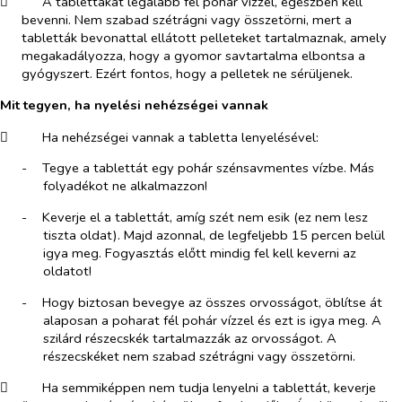
​
A tablettákat legalább fél pohár vízzel, egészben kell
bevenni. Nem szabad szétrágni vagy összetörni, mert a
tabletták bevonattal ellátott pelleteket tartalmaznak, amely
megakadályozza, hogy a gyomor savtartalma elbontsa a
gyógyszert. Ezért fontos, hogy a pelletek ne sérüljenek.
Mit tegyen, ha nyelési nehézségei vannak
​
Ha nehézségei vannak a tabletta lenyelésével:
-​
Tegye a tablettát egy pohár szénsavmentes vízbe. Más
folyadékot ne alkalmazzon!
-​
Keverje el a tablettát, amíg szét nem esik (ez nem lesz
tiszta oldat). Majd azonnal, de legfeljebb 15 percen belül
igya meg. Fogyasztás előtt mindig fel kell keverni az
oldatot!
-​
Hogy biztosan bevegye az összes orvosságot, öblítse át
alaposan a poharat fél pohár vízzel és ezt is igya meg. A
szilárd részecskék tartalmazzák az orvosságot. A
részecskéket nem szabad szétrágni vagy összetörni.
​
Ha semmiképpen nem tudja lenyelni a tablettát, keverje