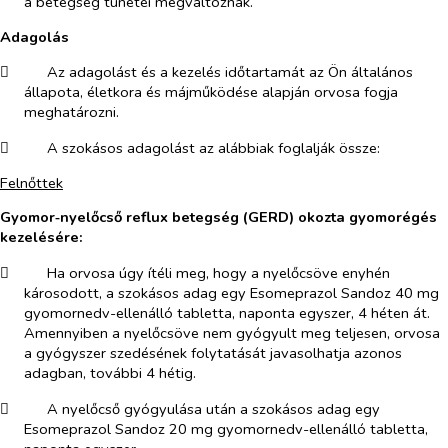
a betegség tünetei megváltoznak.
Adagolás
​
Az adagolást és a kezelés időtartamát az Ön általános
állapota, életkora és májműködése alapján orvosa fogja
meghatározni.
​
A szokásos adagolást az alábbiak foglalják össze:
Felnőttek
Gyomor‑nyelőcső reflux betegség (GERD) okozta gyomorégés
kezelésére:
​
Ha orvosa úgy ítéli meg, hogy a nyelőcsöve enyhén
károsodott, a szokásos adag egy Esomeprazol Sandoz 40 mg
gyomornedv-ellenálló tabletta, naponta egyszer, 4 héten át.
Amennyiben a nyelőcsöve nem gyógyult meg teljesen, orvosa
a gyógyszer szedésének folytatását javasolhatja azonos
adagban, további 4 hétig.
​
A nyelőcső gyógyulása után a szokásos adag egy
Esomeprazol Sandoz 20 mg gyomornedv-ellenálló tabletta,