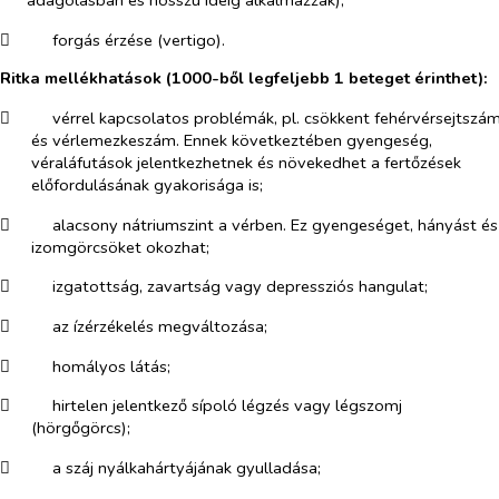
adagolásban és hosszú ideig alkalmazzák);
​
forgás érzése (vertigo).
Ritka mellékhatások (1000-ből legfeljebb 1 beteget érinthet):
​
vérrel kapcsolatos problémák, pl. csökkent fehérvérsejtszá
és vérlemezkeszám. Ennek következtében gyengeség,
véraláfutások jelentkezhetnek és növekedhet a fertőzések
előfordulásának gyakorisága is;
​
alacsony nátriumszint a vérben. Ez gyengeséget, hányást és
izomgörcsöket okozhat;
​
izgatottság, zavartság vagy depressziós hangulat;
​
az ízérzékelés megváltozása;
​
homályos látás;
​
hirtelen jelentkező sípoló légzés vagy légszomj
(hörgőgörcs);
​
a száj nyálkahártyájának gyulladása;