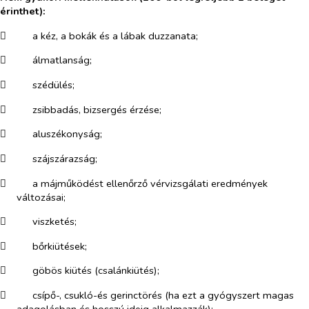
érinthet):
​
a kéz, a bokák és a lábak duzzanata;
​
álmatlanság;
​
szédülés;
​
zsibbadás, bizsergés érzése;
​
aluszékonyság;
​
szájszárazság;
​
a májműködést ellenőrző vérvizsgálati eredmények
változásai;
​
viszketés;
​
bőrkiütések;
​
göbös kiütés (csalánkiütés);
​
csípő-, csukló-és gerinctörés (ha ezt a gyógyszert magas