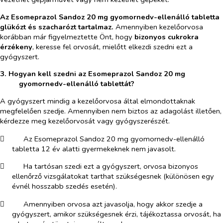
Az Esomeprazol Sandoz 20 mg gyomornedv-ellenálló tabletta
glükózt és szacharózt tartalmaz.
Amennyiben kezelőorvosa
korábban már figyelmeztette Önt, hogy
bizonyos cukrokra
érzékeny
, keresse fel orvosát, mielőtt elkezdi szedni ezt a
gyógyszert.
3. Hogyan kell szedni az Esomeprazol Sandoz 20 mg
gyomornedv-ellenálló tablettát?
A gyógyszert mindig a kezelőorvosa által elmondottaknak
megfelelően szedje. Amennyiben nem biztos az adagolást illetően,
kérdezze meg kezelőorvosát vagy gyógyszerészét.
​
Az Esomeprazol Sandoz 20 mg gyomornedv-ellenálló
tabletta 12 év alatti gyermekeknek nem javasolt.
​
Ha tartósan szedi ezt a gyógyszert, orvosa bizonyos
ellenőrző vizsgálatokat tarthat szükségesnek (különösen egy
évnél hosszabb szedés esetén).
​
Amennyiben orvosa azt javasolja, hogy akkor szedje a
gyógyszert, amikor szükségesnek érzi, tájékoztassa orvosát, ha