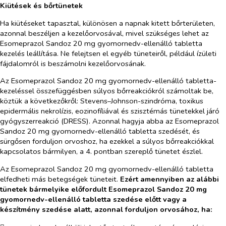
Kiütések és bőrtünetek
Ha kiütéseket tapasztal, különösen a napnak kitett bőrterületen,
azonnal beszéljen a kezelőorvosával, mivel szükséges lehet az
Esomeprazol Sandoz 20 mg gyomornedv-ellenálló tabletta
kezelés leállítása. Ne felejtsen el egyéb tüneteiről, például ízületi
fájdalomról is beszámolni kezelőorvosának.
Az Esomeprazol Sandoz 20 mg gyomornedv-ellenálló tabletta-
kezeléssel összefüggésben súlyos bőrreakciókról számoltak be,
köztük a következőkről: Stevens–Johnson-szindróma, toxikus
epidermális nekrolízis, eozinofíliával és szisztémás tünetekkel járó
gyógyszerreakció (DRESS). Azonnal hagyja abba az Esomeprazol
Sandoz 20 mg gyomornedv-ellenálló tabletta szedését, és
sürgősen forduljon orvoshoz, ha ezekkel a súlyos bőrreakciókkal
kapcsolatos bármilyen, a 4. pontban szereplő tünetet észlel.
Az Esomeprazol Sandoz 20 mg gyomornedv-ellenálló tabletta
elfedheti más betegségek tüneteit.
Ezért amennyiben az alábbi
tünetek bármelyike előfordult Esomeprazol Sandoz 20 mg
gyomornedv-ellenálló tabletta szedése előtt vagy a
készítmény szedése alatt, azonnal forduljon orvosához, ha: