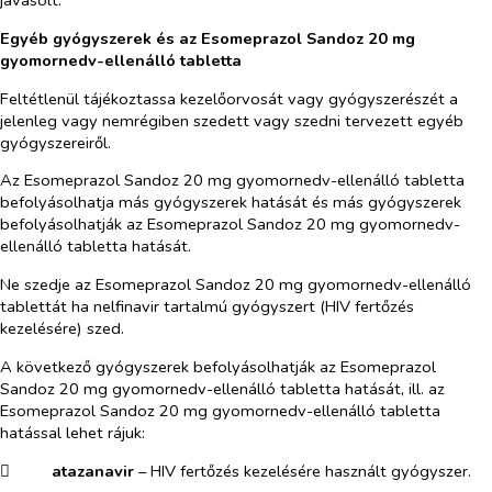
javasolt.
Egyéb gyógyszerek és az Esomeprazol Sandoz 20 mg
gyomornedv-ellenálló tabletta
Feltétlenül tájékoztassa kezelőorvosát vagy gyógyszerészét a
jelenleg vagy nemrégiben szedett vagy szedni tervezett egyéb
gyógyszereiről.
Az Esomeprazol Sandoz 20 mg gyomornedv-ellenálló tabletta
befolyásolhatja más gyógyszerek hatását és más gyógyszerek
befolyásolhatják az Esomeprazol Sandoz 20 mg gyomornedv-
ellenálló tabletta hatását.
Ne szedje az Esomeprazol Sandoz 20 mg gyomornedv-ellenálló
tablettát ha nelfinavir tartalmú gyógyszert (HIV fertőzés
kezelésére) szed.
A következő gyógyszerek befolyásolhatják az Esomeprazol
Sandoz 20 mg gyomornedv-ellenálló tabletta hatását, ill. az
Esomeprazol Sandoz 20 mg gyomornedv-ellenálló tabletta
hatással lehet rájuk:
​
atazanavir
– HIV fertőzés kezelésére használt gyógyszer.