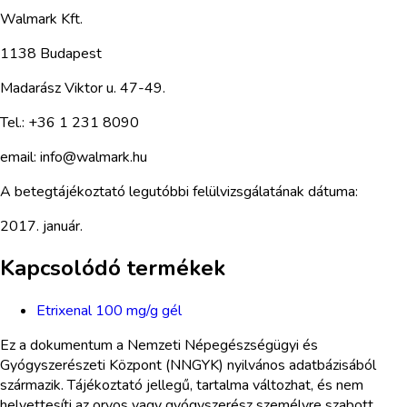
Walmark Kft.
1138 Budapest
Madarász Viktor u. 47-49.
Tel.: +36 1 231 8090
email: info@walmark.hu
A betegtájékoztató legutóbbi felülvizsgálatának dátuma:
2017. január.
Kapcsolódó termékek
Etrixenal 100 mg/g gél
Ez a dokumentum a Nemzeti Népegészségügyi és
Gyógyszerészeti Központ (NNGYK) nyilvános adatbázisából
származik. Tájékoztató jellegű, tartalma változhat, és nem
helyettesíti az orvos vagy gyógyszerész személyre szabott