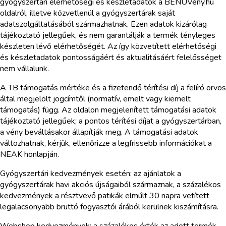
gyógyszertári elérhetőségi és készletadatok a BENUVény.hu
oldalról, illetve közvetlenül a gyógyszertárak saját
adatszolgáltatásából származhatnak. Ezen adatok kizárólag
tájékoztató jellegűek, és nem garantálják a termék tényleges
készleten lévő elérhetőségét. Az így közvetített elérhetőségi
és készletadatok pontosságáért és aktualitásáért felelősséget
nem vállalunk.
A TB támogatás mértéke és a fizetendő térítési díj a felíró orvos
által megjelölt jogcímtől (normatív, emelt vagy kiemelt
támogatás) függ. Az oldalon megjelenített támogatási adatok
tájékoztató jellegűek; a pontos térítési díjat a gyógyszertárban,
a vény beváltásakor állapítják meg. A támogatási adatok
változhatnak, kérjük, ellenőrizze a legfrissebb információkat a
NEAK honlapján.
Gyógyszertári kedvezmények esetén: az ajánlatok a
gyógyszertárak havi akciós újságaiból származnak, a százalékos
kedvezmények a résztvevő patikák elmúlt 30 napra vetített
legalacsonyabb bruttó fogyasztói árából kerülnek kiszámításra.