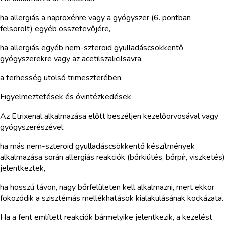
ha allergiás a naproxénre vagy a gyógyszer (6. pontban
felsorolt) egyéb összetevőjére,
ha allergiás egyéb nem-szteroid gyulladáscsökkentő
gyógyszerekre vagy az acetilszalicilsavra,
a terhesség utolsó trimeszterében.
Figyelmeztetések és óvintézkedések
Az Etrixenal alkalmazása előtt beszéljen kezelőorvosával vagy
gyógyszerészével:
ha más nem-szteroid gyulladáscsökkentő készítmények
alkalmazása során allergiás reakciók (bőrkiütés, bőrpír, viszketés)
jelentkeztek,
ha hosszú távon, nagy bőrfelületen kell alkalmazni, mert ekkor
fokozódik a szisztémás mellékhatások kialakulásának kockázata.
Ha a fent említett reakciók bármelyike jelentkezik, a kezelést