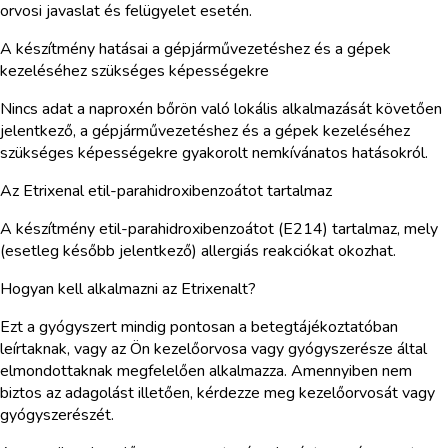
orvosi javaslat és felügyelet esetén.
A készítmény hatásai a gépjárművezetéshez és a gépek
kezeléséhez szükséges képességekre
Nincs adat a naproxén bőrön való lokális alkalmazását követően
jelentkező, a gépjárművezetéshez és a gépek kezeléséhez
szükséges képességekre gyakorolt nemkívánatos hatásokról.
Az Etrixenal etil-parahidroxibenzoátot tartalmaz
A készítmény etil-parahidroxibenzoátot (E214) tartalmaz, mely
(esetleg később jelentkező) allergiás reakciókat okozhat.
Hogyan kell alkalmazni az Etrixenalt?
Ezt a gyógyszert mindig pontosan a betegtájékoztatóban
leírtaknak, vagy az Ön kezelőorvosa vagy gyógyszerésze által
elmondottaknak megfelelően alkalmazza. Amennyiben nem
biztos az adagolást illetően, kérdezze meg kezelőorvosát vagy
gyógyszerészét.