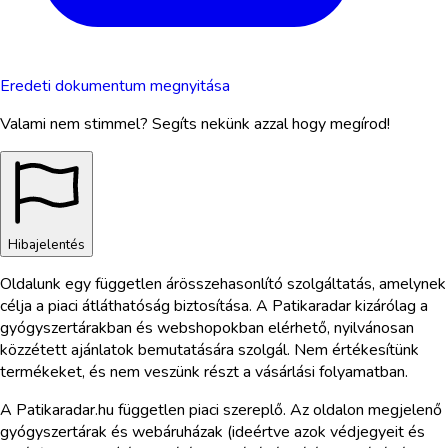
Eredeti dokumentum megnyitása
Valami nem stimmel? Segíts nekünk azzal hogy megírod!
Hibajelentés
Oldalunk egy független árösszehasonlító szolgáltatás, amelynek
célja a piaci átláthatóság biztosítása. A Patikaradar kizárólag a
gyógyszertárakban és webshopokban elérhető, nyilvánosan
közzétett ajánlatok bemutatására szolgál. Nem értékesítünk
termékeket, és nem veszünk részt a vásárlási folyamatban.
A Patikaradar.hu független piaci szereplő. Az oldalon megjelenő
gyógyszertárak és webáruházak (ideértve azok védjegyeit és