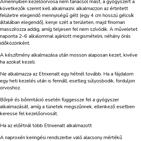
Amennyiben kezelőorvosa nem tanácsol mást, a gyógyszert a
következők szerint kell alkalmazni: alkalmazzon az értintett
felületre elegendő mennyiségű gélt (egy 4 cm hosszú gélcsík
általában elegendő), kenje szét a területen, majd finoman
masszírozza addig, amíg teljesen fel nem szívódik. A műveletet
naponta 2-6 alkalommal ajánlott megismételni, néhány órás
időközönként.
A készítmény alkalmazása után mosson alaposan kezet, kivéve
ha azokat kezeli.
Ne alkalmazza az Etrixenalt egy hétnél tovább. Ha a fájdalom
egy heti kezelés után is fennáll, esetleg súlyosbodik, forduljon
orvoshoz.
Bőrpír és bőrirritáció esetén függessze fel a gyógyszer
alkalmazását, amíg a tünetek megszűnnek, ellenkező esetben
keresse fel kezelőorvosát.
Ha az előírtnál több Etrixenalt alkalmazott
A naproxén keringési rendszerbe való alacsony mértékű