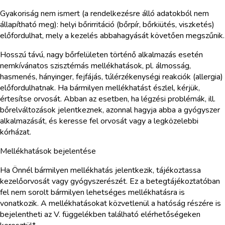
Gyakoriság nem ismert (a rendelkezésre álló adatokból nem
állapítható meg): helyi bőrirritáció (bőrpír, bőrkiütés, viszketés)
előfordulhat, mely a kezelés abbahagyását követően megszűnik.
Hosszú távú, nagy bőrfelületen történő alkalmazás esetén
nemkívánatos szisztémás mellékhatások, pl. álmosság,
hasmenés, hányinger, fejfájás, túlérzékenységi reakciók (allergia)
előfordulhatnak. Ha bármilyen mellékhatást észlel, kérjük,
értesítse orvosát. Abban az esetben, ha légzési problémák, ill.
bőrelváltozások jelentkeznek, azonnal hagyja abba a gyógyszer
alkalmazását, és keresse fel orvosát vagy a legközelebbi
kórházat.
Mellékhatások bejelentése
Ha Önnél bármilyen mellékhatás jelentkezik, tájékoztassa
kezelőorvosát vagy gyógyszerészét. Ez a betegtájékoztatóban
fel nem sorolt bármilyen lehetséges mellékhatásra is
vonatkozik. A mellékhatásokat közvetlenül a hatóság részére is
bejelentheti az V. függelékben található elérhetőségeken