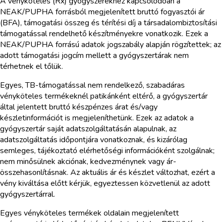
A vényköteles (Rx) gyógyszerekhez kapcsolódóan a
NEAK/PUPHA forrásból megjelenített bruttó fogyasztói ár
(BFA), támogatási összeg és térítési díj a társadalombiztosítási
támogatással rendelhető készítményekre vonatkozik. Ezek a
NEAK/PUPHA forrású adatok jogszabály alapján rögzítettek; az
adott támogatási jogcím mellett a gyógyszertárak nem
térhetnek el tőlük.
Egyes, TB-támogatással nem rendelkező, szabadáras
vényköteles termékeknél patikánként eltérő, a gyógyszertár
által jelentett bruttó készpénzes árat és/vagy
készletinformációt is megjeleníthetünk. Ezek az adatok a
gyógyszertár saját adatszolgáltatásán alapulnak, az
adatszolgáltatás időpontjára vonatkoznak, és kizárólag
semleges, tájékoztató elérhetőségi információként szolgálnak;
nem minősülnek akciónak, kedvezménynek vagy ár-
összehasonlításnak. Az aktuális ár és készlet változhat, ezért a
vény kiváltása előtt kérjük, egyeztessen közvetlenül az adott
gyógyszertárral.
Egyes vényköteles termékek oldalain megjelenített