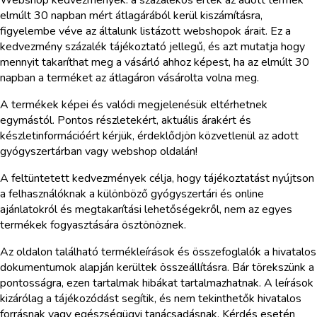
Webshop kedvezmények: a százalékos érték az adott termék
elmúlt 30 napban mért átlagárából kerül kiszámításra,
figyelembe véve az általunk listázott webshopok árait. Ez a
kedvezmény százalék tájékoztató jellegű, és azt mutatja hogy
mennyit takaríthat meg a vásárló ahhoz képest, ha az elmúlt 30
napban a terméket az átlagáron vásárolta volna meg.
A termékek képei és valódi megjelenésük eltérhetnek
egymástól. Pontos részletekért, aktuális árakért és
készletinformációért kérjük, érdeklődjön közvetlenül az adott
gyógyszertárban vagy webshop oldalán!
A feltüntetett kedvezmények célja, hogy tájékoztatást nyújtson
a felhasználóknak a különböző gyógyszertári és online
ajánlatokról és megtakarítási lehetőségekről, nem az egyes
termékek fogyasztására ösztönöznek.
Az oldalon található termékleírások és összefoglalók a hivatalos
dokumentumok alapján kerültek összeállításra. Bár törekszünk a
pontosságra, ezen tartalmak hibákat tartalmazhatnak. A leírások
kizárólag a tájékozódást segítik, és nem tekinthetők hivatalos
forrásnak vagy egészségügyi tanácsadásnak. Kérdés esetén