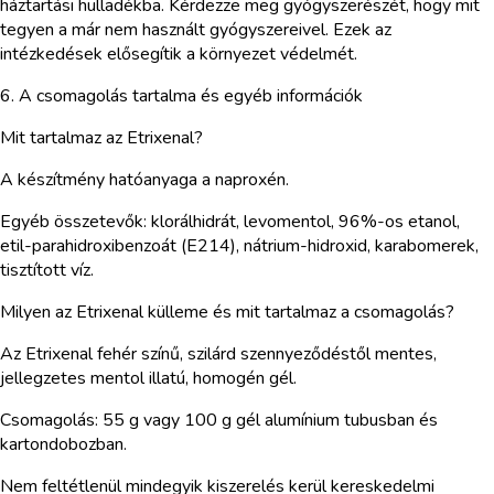
háztartási hulladékba. Kérdezze meg gyógyszerészét, hogy mit
tegyen a már nem használt gyógyszereivel. Ezek az
intézkedések elősegítik a környezet védelmét.
6. A csomagolás tartalma és egyéb információk
Mit tartalmaz az Etrixenal?
A készítmény hatóanyaga a naproxén.
Egyéb összetevők: klorálhidrát, levomentol, 96%-os etanol,
etil-parahidroxibenzoát (E214), nátrium-hidroxid, karabomerek,
tisztított víz.
Milyen az Etrixenal külleme és mit tartalmaz a csomagolás?
Az Etrixenal fehér színű, szilárd szennyeződéstől mentes,
jellegzetes mentol illatú, homogén gél.
Csomagolás: 55 g vagy 100 g gél alumínium tubusban és
kartondobozban.
Nem feltétlenül mindegyik kiszerelés kerül kereskedelmi