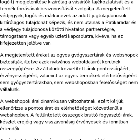
logóit) megjelenítése kizárólag a vásárlók tájékoztatását és a
termék forrásának beazonosítását szolgálja. A megjelenített
védjegyek, logók és márkanevek az adott jogtulajdonosok
kizárólagos tulajdonát képezik, és nem utalnak a Patikaradar és
a védjegy tulajdonosa közötti hivatalos partnerségre,
támogatásra vagy egyéb üzleti kapcsolatra, kivéve, ha ez
kifejezetten jelölve van.
A megjelenített árakat az egyes gyógyszertárak és webshopok
biztosítják, illetve azok nyilvános weboldalairól kerülnek
összegyűjtésre. Az általunk közvetített árak pontosságáért,
érvényességéért, valamint az egyes termékek elérhetőségéért
sem gyógyszertárakban, sem webshopokban felelősséget nem
vállalunk.
A webshopok árai dinamikusan változhatnak, ezért kérjük,
ellenőrizze a pontos árat és elérhetőséget közvetlenül a
webshopban. A feltüntetett összegek bruttó fogyasztói árak,
készlet erejéig vagy visszavonásig érvényesek és forintban
értendők.