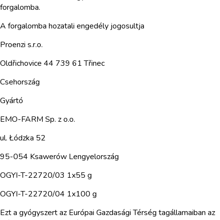
forgalomba.
A forgalomba hozatali engedély jogosultja
Proenzi s.r.o.
Oldřichovice 44 739 61 Třinec
Csehország
Gyártó
EMO-FARM Sp. z o.o.
ul. Łódzka 52
95-054 Ksawerów Lengyelország
OGYI-T-22720/03 1x55 g
OGYI-T-22720/04 1x100 g
Ezt a gyógyszert az Európai Gazdasági Térség tagállamaiban az