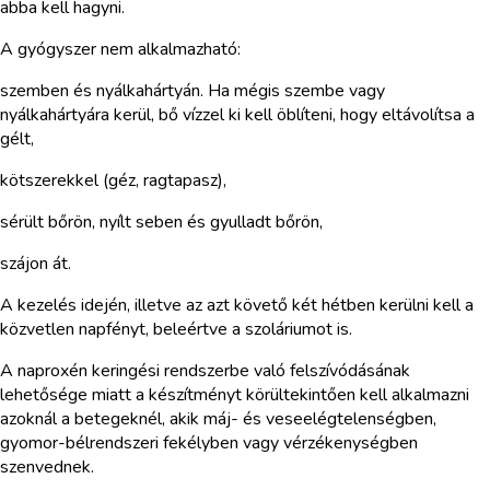
abba kell hagyni.
A gyógyszer nem alkalmazható:
szemben és nyálkahártyán. Ha mégis szembe vagy
nyálkahártyára kerül, bő vízzel ki kell öblíteni, hogy eltávolítsa a
gélt,
kötszerekkel (géz, ragtapasz),
sérült bőrön, nyílt seben és gyulladt bőrön,
szájon át.
A kezelés idején, illetve az azt követő két hétben kerülni kell a
közvetlen napfényt, beleértve a szoláriumot is.
A naproxén keringési rendszerbe való felszívódásának
lehetősége miatt a készítményt körültekintően kell alkalmazni
azoknál a betegeknél, akik máj- és veseelégtelenségben,
gyomor-bélrendszeri fekélyben vagy vérzékenységben
szenvednek.