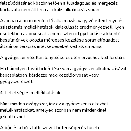
felszívódásának köszönhetően a túladagolás és mérgezés
kockázata nem áll fenn a lokális alkalmazás során.
Azonban a nem megfelelő alkalmazás vagy véletlen lenyelés
szisztémás mellékhatások kialakulását eredményezheti. Ilyen
esetekben az orvosnak a nem-szteroid gyulladáscsökkentő
készítmények okozta mérgezés kezelése során elfogadott
általános terápiás intézkedéseket kell alkalmaznia.
A gyógyszer véletlen lenyelése esetén orvoshoz kell fordulni.
Ha bármilyen további kérdése van a gyógyszer alkalmazásával
kapcsolatban, kérdezze meg kezelőorvosát vagy
gyógyszerészét.
4. Lehetséges mellékhatások
Mint minden gyógyszer, így ez a gyógyszer is okozhat
mellékhatásokat, amelyek azonban nem mindenkinél
jelentkeznek.
A bőr és a bőr alatti szövet betegségei és tünetei