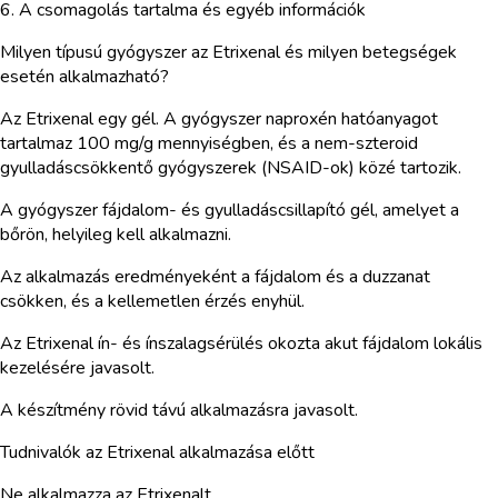
6. A csomagolás tartalma és egyéb információk
Milyen típusú gyógyszer az Etrixenal és milyen betegségek
esetén alkalmazható?
Az Etrixenal egy gél. A gyógyszer naproxén hatóanyagot
tartalmaz 100 mg/g mennyiségben, és a nem-szteroid
gyulladáscsökkentő gyógyszerek (NSAID-ok) közé tartozik.
A gyógyszer fájdalom- és gyulladáscsillapító gél, amelyet a
bőrön, helyileg kell alkalmazni.
Az alkalmazás eredményeként a fájdalom és a duzzanat
csökken, és a kellemetlen érzés enyhül.
Az Etrixenal ín- és ínszalagsérülés okozta akut fájdalom lokális
kezelésére javasolt.
A készítmény rövid távú alkalmazásra javasolt.
Tudnivalók az Etrixenal alkalmazása előtt
Ne alkalmazza az Etrixenalt