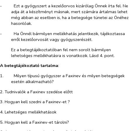
-​
Ezt a gyógyszert a kezelőorvos kizárólag Önnek írta fel. Ne
adja át a készítményt másnak, mert számára ártalmas lehet
még abban az esetben is, ha a betegsége tünetei az Önéhez
hasonlóak.
-​
Ha Önnél bármilyen mellékhatás jelentkezik, tájékoztassa
erről kezelőorvosát vagy gyógyszerészét.
Ez a betegtájékoztatóban fel nem sorolt bármilyen
lehetséges mellékhatásra is vonatkozik. Lásd 4. pont.
A betegtájékoztató tartalma
:
1.​
Milyen típusú gyógyszer a Faxinev
és milyen betegségek
esetén alkalmazható?
2. Tudnivalók a Faxinev
szedése előtt
3. Hogyan kell szedni a Faxinev-et
?
4. Lehetséges mellékhatások
5. Hogyan kell a Faxinev-et
tárolni?