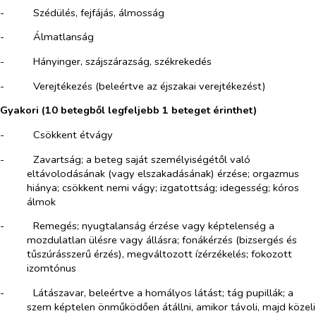
-​
Szédülés, fejfájás, álmosság
-​
Álmatlanság
-​
Hányinger, szájszárazság, székrekedés
-​
Verejtékezés (beleértve az éjszakai verejtékezést)
Gyakori (10 betegből legfeljebb 1 beteget érinthet)
-​
Csökkent étvágy
-​
Zavartság; a beteg saját személyiségétől való
eltávolodásának (vagy elszakadásának) érzése; orgazmus
hiánya; csökkent nemi vágy; izgatottság; idegesség; kóros
álmok
-​
Remegés; nyugtalanság érzése vagy képtelenség a
mozdulatlan ülésre vagy állásra; fonákérzés (bizsergés és
tűszúrásszerű érzés), megváltozott ízérzékelés; fokozott
izomtónus
-​
Látászavar, beleértve a homályos látást; tág pupillák; a
szem képtelen önműködően átállni, amikor távoli, majd közeli