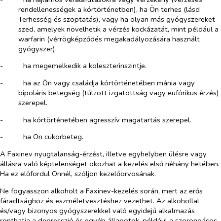
rendellenességek a kórtörténetben), ha Ön terhes (lásd
Terhesség és szoptatás), vagy ha olyan más gyógyszereket
szed, amelyek növelhetik a vérzés kockázatát, mint például a
warfarin (vérrögképződés megakadályozására használt
gyógyszer).
-​
ha megemelkedik a koleszterinszintje.
-​
ha az Ön vagy családja kórtörténetében mánia vagy
bipoláris betegség (túlzott izgatottság vagy eufórikus érzés)
szerepel.
-​
ha kórtörténetében agresszív magatartás szerepel.
-​
ha Ön cukorbeteg.
A Faxinev nyugtalanság-érzést, illetve egyhelyben ülésre vagy
állásra való képtelenséget okozhat a kezelés első néhány hetében.
Ha ez előfordul Önnél, szóljon kezelőorvosának.
Ne fogyasszon alkoholt a Faxinev-kezelés során, mert az erős
fáradtsághoz és eszméletvesztéshez vezethet. Az alkohollal
és/vagy bizonyos gyógyszerekkel való egyidejű alkalmazás
ronthatja a depresszió és egyéb állapotok, például a szorongásos