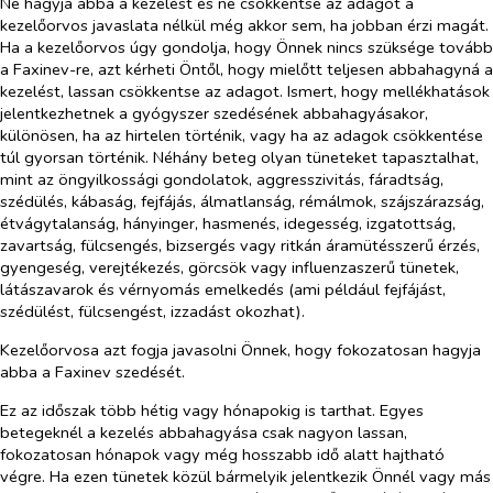
Ne hagyja abba a kezelést és ne csökkentse az adagot a
kezelőorvos javaslata nélkül még akkor sem, ha jobban érzi magát.
Ha a kezelőorvos úgy gondolja, hogy Önnek nincs szüksége tovább
a Faxinev-re, azt kérheti Öntől, hogy mielőtt teljesen abbahagyná a
kezelést, lassan csökkentse az adagot. Ismert, hogy mellékhatások
jelentkezhetnek a gyógyszer szedésének abbahagyásakor,
különösen, ha az hirtelen történik, vagy ha az adagok csökkentése
túl gyorsan történik. Néhány beteg olyan tüneteket tapasztalhat,
mint az öngyilkossági gondolatok, aggresszivitás, fáradtság,
szédülés, kábaság, fejfájás, álmatlanság, rémálmok, szájszárazság,
étvágytalanság, hányinger, hasmenés, idegesség, izgatottság,
zavartság, fülcsengés, bizsergés vagy ritkán áramütésszerű érzés,
gyengeség, verejtékezés, görcsök vagy influenzaszerű tünetek,
látászavarok és vérnyomás emelkedés (ami például fejfájást,
szédülést, fülcsengést, izzadást okozhat).
Kezelőorvosa azt fogja javasolni Önnek, hogy fokozatosan hagyja
abba a Faxinev szedését.
Ez az időszak több hétig vagy hónapokig is tarthat. Egyes
betegeknél a kezelés abbahagyása csak nagyon lassan,
fokozatosan hónapok vagy még hosszabb idő alatt hajtható
végre. Ha ezen tünetek közül bármelyik jelentkezik Önnél vagy más