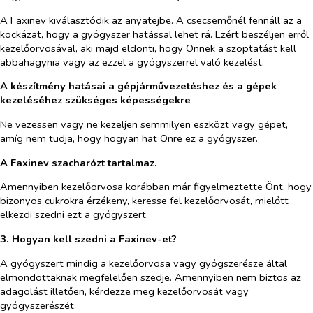
A Faxinev kiválasztódik az anyatejbe. A csecsemőnél fennáll az a
kockázat, hogy a gyógyszer hatással lehet rá. Ezért beszéljen erről
kezelőorvosával, aki majd eldönti, hogy Önnek a szoptatást kell
abbahagynia vagy az ezzel a gyógyszerrel való kezelést.
A készítmény hatásai a gépjárművezetéshez és a gépek
kezeléséhez szükséges képességekre
Ne vezessen vagy ne kezeljen semmilyen eszközt vagy gépet,
amíg nem tudja, hogy hogyan hat Önre ez a gyógyszer.
A Faxinev szacharózt tartalmaz.
Amennyiben kezelőorvosa korábban már figyelmeztette Önt, hogy
bizonyos cukrokra érzékeny, keresse fel kezelőorvosát, mielőtt
elkezdi szedni ezt a gyógyszert.
3. Hogyan kell szedni a Faxinev-et?
A gyógyszert mindig a kezelőorvosa vagy gyógszerésze által
elmondottaknak megfelelően szedje. Amennyiben nem biztos az
adagolást illetően, kérdezze meg kezelőorvosát vagy
gyógyszerészét.