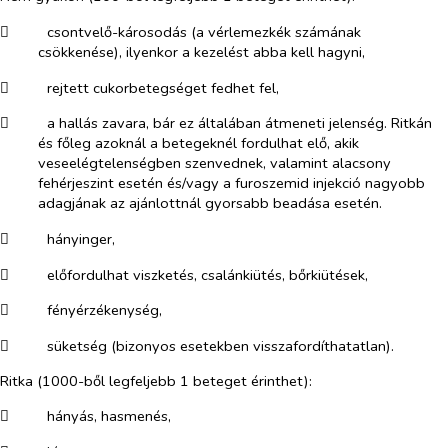
​
csontvelő-károsodás (a vérlemezkék számának
csökkenése), ilyenkor a kezelést abba kell hagyni,
​
rejtett cukorbetegséget fedhet fel,
​
a hallás zavara, bár ez általában átmeneti jelenség. Ritkán
és főleg azoknál a betegeknél fordulhat elő, akik
veseelégtelenségben szenvednek, valamint alacsony
fehérjeszint esetén és/vagy a furoszemid injekció nagyobb
adagjának az ajánlottnál gyorsabb beadása esetén.
​
hányinger,
​
előfordulhat viszketés, csalánkiütés, bőrkiütések,
​
fényérzékenység,
​
süketség (bizonyos esetekben visszafordíthatatlan).
Ritka (
1000-ből legfeljebb 1 beteget érinthet)
:
​
hányás, hasmenés,