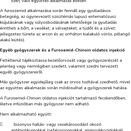
szer) való együttes alkalmazás esetén.
A furoszemid alkalmazása során fennáll egy gyulladásos
betegség, az úgynevezett szisztémás lupusz eritematózusz
kiújulásának vagy súlyosbodásának lehetősége (a gyulladás
érintheti a bőrt, a veséket, a vérsejteket, a tüdőt és a szívet;
jellegzetes tünete az arcon és az orrháton kialakuló vörös, pillangó
alakú kiütés).
Egyéb gyógyszerek és a Furosemid-Chinoin oldatos injekció
Feltétlenül tájékoztassa kezelőorvosát vagy gyógyszerészét a
jelenleg vagy nemrégiben szedett, valamint szedni tervezett
egyéb gyógyszereiről.
Más gyógyszer egyidejűleg csak az orvos tudtával szedhető, mivel
az együttes alkalmazás során módosulhat a gyógyszerek hatása.
A Furosemid-Chinoin oldatos injekciót tartalmazó fecskendőben,
illetve infúzióban más gyógyszer nem adható.
Nem alkalmazható együtt:
​
bizonyos hallás‑ vagy vesekárosodást okozó
antibiotikumokkal (cefalosporinokkal, aminoglikozidokkal),