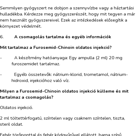
Semmilyen gyógyszert ne dobjon a szennyvízbe vagy a háztartási
hulladékba. Kérdezze meg gyógyszerészét, hogy mit tegyen a már
nem használt gyógyszereivel. Ezek az intézkedések elősegítik a
környezet védelmét.
6.​
A csomagolás tartalma és egyéb információk
Mit tartalmaz a Furosemid-Chinoin oldatos injekció?
-​
A készítmény hatóanyaga: Egy ampulla (2 ml) 20 mg
furoszemidet tartalmaz.
-​
Egyéb összetevők: nátrium-klorid, trometamol, nátrium-
hidroxid, injekcióhoz való víz.
Milyen a Furosemid-Chinoin oldatos injekció külleme és mit
tartalmaz a csomagolás?
Oldatos injekció.
2 ml töltettérfogatú, színtelen vagy csaknem színtelen, tiszta,
steril oldat.
Fehér törőponttal és fehér kódgyűrűvel ellátott, barna színű