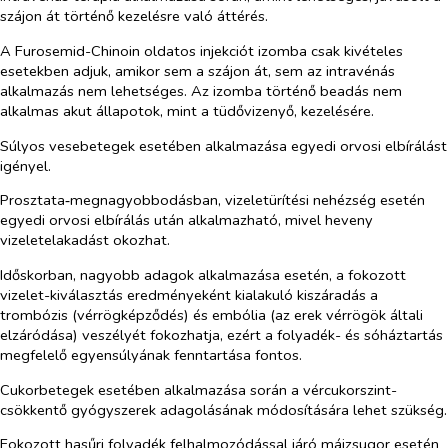
szájon át történő kezelésre való áttérés.
A Furosemid-Chinoin oldatos injekciót izomba csak kivételes
esetekben adjuk, amikor sem a szájon át, sem az intravénás
alkalmazás nem lehetséges. Az izomba történő beadás nem
alkalmas akut állapotok, mint a tüdővizenyő, kezelésére.
Súlyos vesebetegek esetében alkalmazása egyedi orvosi elbírálást
igényel.
Prosztata‑megnagyobbodásban, vizeletürítési nehézség esetén
egyedi orvosi elbírálás után alkalmazható, mivel heveny
vizeletelakadást okozhat.
Időskorban, nagyobb adagok alkalmazása esetén, a fokozott
vizelet-kiválasztás eredményeként kialakuló kiszáradás a
trombózis (vérrögképződés) és embólia (az erek vérrögök általi
elzáródása) veszélyét fokozhatja, ezért a folyadék- és sóháztartás
megfelelő egyensúlyának fenntartása fontos.
Cukorbetegek esetében alkalmazása során a vércukorszint-
csökkentő gyógyszerek adagolásának módosítására lehet szükség.
Fokozott hasűri folyadék felhalmozódással járó májzsugor esetén