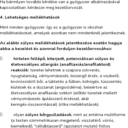
Ha bármilyen további kérdése van a gyógyszer alkalmazásával
kapcsolatban, kérdezze meg kezelőorvosát.
4. Lehetséges mellékhatások
Mint minden gyógyszer, így ez a gyógyszer is okozhat
mellékhatásokat, amelyek azonban nem mindenkinél jelentkeznek.
Az alábbi súlyos mellékhatások jelentkezése esetén hagyja
abba a kezelést és azonnal forduljon kezelőorvosához:
​
hirtelen fellépő, kiterjedt, potenciálisan súlyos és
életveszélyes allergiás (anafilaxiás/anafilaktoid)
reakciók:
tünetei lehetnek a
szapora
szívverés,
nyugtalanság, vérnyomásesés, bizsergő érzés, a viszkető,
kivörösödött bőr, a lüktetés a fülben, köhögés, tüsszentés,
kiütések és a duzzanat (angioödéma), beleértve az
életveszélyes anafilaxiás sokkot (előbbi tünetek mellett
vérnyomásesés ájulásszerű érzéssel, akár
keringés‑összeomlással) (
ritka mellékhatások).
​
olyan
súlyos bőrgyulladások
, mint az eritéma multiforme
(a testen szimmetrikusan megjelenő, visszatérő, vörös,
kiemelkedő, "céltáblaszerű" rajzolatot mutató foltos