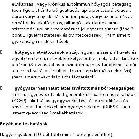
elváltozás
)
, vagy krónikus autoimmun hólyagos betegség
(pemfigoid), hámló bőrgyulladás, apró pontszerű vérzés a
bőrön vagy a nyálkahártyán (purpura), vagy az arcon és az
orrháton kialakuló vörös, pillangó alakú kiütés, ami a
szisztémás lupusz eritematózusz jellegzetes tünete (lásd 2.
pont „Figyelmeztetések és óvintézkedések”)
(nem ismert
gyakoriságú mellékhatások
).
​
hólyagos elváltozások
a szájüregben, a szem, a hüvely és
egyéb területen, melyek kifekélyesed(het)nek, foltos kiütések
a bőrön (Stevens-Johnson szindróma, mely tünetekhez a bőr
lemezes leválása társulhat (toxikus epidermális nekrolízis)
(
nem ismert gyakoriságú mellékhatások
).
​
gyógyszerhasználat által kiváltott más bőrbetegségek
,
mint az úgynevezett akut generalizált exantémás pusztulózis
(AGEP) (akut lázas gyógyszerkiütés), és eozinofiliával és
szisztémás tünetekkel járó gyógyszerkiütés (DRESS) (
nem
ismert gyakoriságú mellékhatások
).
Egyéb mellékhatások:
Nagyon gyakori (
10-ből több mint 1 beteget érinthet)
: