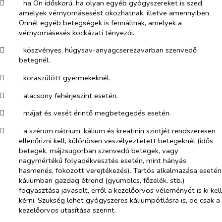
​
ha Ön időskorú, ha olyan egyéb gyógyszereket is szed,
amelyek vérnyomásesést okozhatnak, illetve amennyiben
Önnél egyéb betegségek is fennállnak, amelyek a
vérnyomásesés kockázati tényezői.
​
köszvényes, húgysav-anyagcserezavarban szenvedő
betegnél.
​
koraszülött gyermekeknél.
​
alacsony fehérjeszint esetén.
​
májat és vesét érintő megbetegedés esetén.
​
a szérum nátrium, kálium és kreatinin szintjét rendszeresen
ellenőrizni kell, különösen veszélyeztetett betegeknél (idős
betegek, májzsugorban szenvedő betegek, vagy
nagymértékű folyadékvesztés esetén, mint hányás,
hasmenés, fokozott verejtékezés). Tartós alkalmazása esetén
káliumban gazdag étrend (gyümölcs, főzelék, stb.)
fogyasztása javasolt, erről a kezelőorvos véleményét is ki kell
kérni. Szükség lehet gyógyszeres káliumpótlásra is, de csak a
kezelőorvos utasítása szerint.