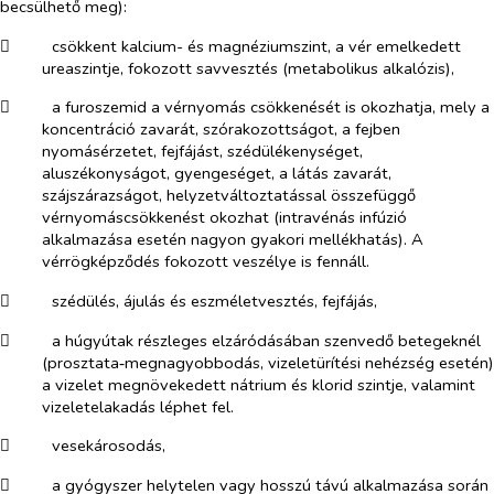
becsülhető meg)
:
​
csökkent kalcium- és magnéziumszint, a vér emelkedett
ureaszintje, fokozott savvesztés (metabolikus alkalózis),
​
a furoszemid a vérnyomás csökkenését is okozhatja, mely a
koncentráció zavarát, szórakozottságot, a fejben
nyomásérzetet, fejfájást, szédülékenységet,
aluszékonyságot, gyengeséget, a látás zavarát,
szájszárazságot, helyzetváltoztatással összefüggő
vérnyomáscsökkenést okozhat (intravénás infúzió
alkalmazása esetén nagyon gyakori mellékhatás). A
vérrögképződés fokozott veszélye is fennáll.
​
szédülés, ájulás és eszméletvesztés, fejfájás,
​
a húgyútak részleges elzáródásában szenvedő betegeknél
(prosztata‑megnagyobbodás, vizeletürítési nehézség esetén)
a vizelet megnövekedett nátrium és klorid szintje, valamint
vizeletelakadás léphet fel.
​
vesekárosodás,
​
a gyógyszer helytelen vagy hosszú távú alkalmazása során