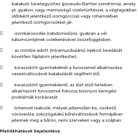
kialakuló tünetegyüttes (pszeudo‑Bartter szindróma), amely
pl. gyakori, nagy mennyiségű vizeletürítéssel, a végtagokban
időnként jelentkező izomgörccsel vagy rohamokban
jelentkező izomgörcsökkel jár.
​
izomkárosodás (rabdomiolízis), gyakran a vér
káliumszintjének csökkenésével összefüggésben,
​
az izomba adott (intramuszkuláris) injekció beadását
követően fájdalom jelentkezhet,
​
koraszülött gyermekeknél a furoszemid alkalmazása
veseelváltozások kialakulását segítheti elő,
​
koraszülött gyermekeknél, az élet első heteiben
alkalmazott furoszemid fokozza bizonyos keringési
problémák kockázatát.
​
lichenoid reakciók, melyek jellemzően kis, viszkető,
vöröseslila, sokszögalakú bőrelváltozások formájában
jelennek meg a bőrön, nemi szerveken vagy a szájban.
Mellékhatások bejelentése