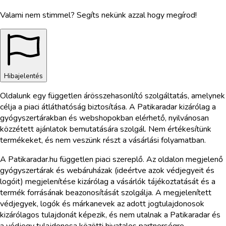
Valami nem stimmel? Segíts nekünk azzal hogy megírod!
Hibajelentés
Oldalunk egy független árösszehasonlító szolgáltatás, amelynek
célja a piaci átláthatóság biztosítása. A Patikaradar kizárólag a
gyógyszertárakban és webshopokban elérhető, nyilvánosan
közzétett ajánlatok bemutatására szolgál. Nem értékesítünk
termékeket, és nem veszünk részt a vásárlási folyamatban.
A Patikaradar.hu független piaci szereplő. Az oldalon megjelenő
gyógyszertárak és webáruházak (ideértve azok védjegyeit és
logóit) megjelenítése kizárólag a vásárlók tájékoztatását és a
termék forrásának beazonosítását szolgálja. A megjelenített
védjegyek, logók és márkanevek az adott jogtulajdonosok
kizárólagos tulajdonát képezik, és nem utalnak a Patikaradar és
a védjegy tulajdonosa közötti hivatalos partnerségre,