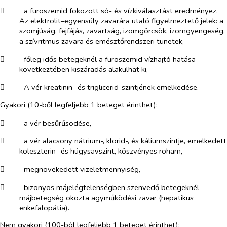
​
a furoszemid fokozott só- és vízkiválasztást eredményez.
Az elektrolit–egyensúly zavarára utaló figyelmeztető jelek: a
szomjúság, fejfájás, zavartság, izomgörcsök, izomgyengeség,
a szívritmus zavara és emésztőrendszeri tünetek,
​
főleg idős betegeknél a furoszemid vízhajtó hatása
következtében kiszáradás alakulhat ki,
​
A vér kreatinin- és triglicerid-szintjének emelkedése.
Gyakori (
10-ből legfeljebb 1 beteget érinthet)
:
​
a vér besűrűsödése,
​
a vér alacsony nátrium-, klorid-, és káliumszintje, emelkedett
koleszterin- és húgysavszint, köszvényes roham,
​
megnövekedett vizeletmennyiség,
​
bizonyos májelégtelenségben szenvedő betegeknél
májbetegség okozta agyműködési zavar (hepatikus
enkefalopátia).
Nem gyakori (
100-ból legfeljebb 1 beteget érinthet)
: