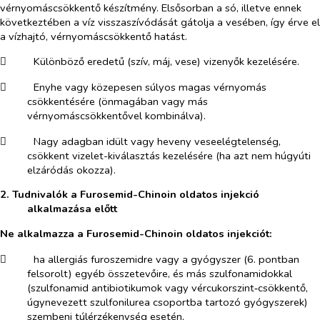
vérnyomáscsökkentő készítmény. Elsősorban a só, illetve ennek
következtében a víz visszaszívódását gátolja a vesében, így érve el
a vízhajtó, vérnyomáscsökkentő hatást.
​
Különböző eredetű (szív, máj, vese) vizenyők kezelésére.
​
Enyhe vagy közepesen súlyos magas vérnyomás
csökkentésére (önmagában vagy más
vérnyomáscsökkentővel kombinálva).
​
Nagy adagban idült vagy heveny veseelégtelenség,
csökkent vizelet-kiválasztás kezelésére (ha azt nem húgyúti
elzáródás okozza).
2.
Tudnivalók a Furosemid-Chinoin oldatos injekció
alkalmazása előtt
Ne alkalmazza a Furosemid-Chinoin oldatos injekciót:
​
ha allergiás furoszemidre vagy a gyógyszer (6. pontban
felsorolt) egyéb összetevőire, és más szulfonamidokkal
(szulfonamid antibiotikumok vagy vércukorszint‑csökkentő,
úgynevezett szulfonilurea csoportba tartozó gyógyszerek)
szembeni túlérzékenység esetén,