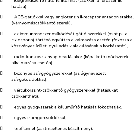
​
idegrendszerre ható fenitoinnal (csökken a furoszemid
hatása),
​
ACE-gátlókkal vagy angiotenzin II‑receptor antagonistákkal
(vérnyomáscsökkentő szerek),
​
az immunrendszer működését gátló szerekkel (mint pl. a
ciklosporin) történő együttes alkalmazása esetén (fokozza a
köszvényes ízületi gyulladás kialakulásának a kockázatát),
​
radio-kontrasztanyag beadásakor (képalkotó módszerek
alkalmazása esetén),
​
bizonyos szívgyógyszerekkel (az úgynevezett
szívglikozidokkal),
​
vércukorszint-csökkentő gyógyszerekkel (hatásukat
csökkentheti),
​
egyes gyógyszerek a káliumürítő hatását fokozhatják,
​
egyes izomgörcsoldókkal,
​
teofillinnel (asztmaellenes készítmény).