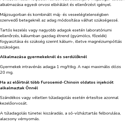
alkalmazása egyedi orvosi elbírálást és ellenőrzést igényel.
Májzsugorban és kombinált máj- és veseelégtelenségben
szenvedő betegeknél az adag módosítása válhat szükségessé.
Tartós kezelés vagy nagyobb adagok esetén laboratóriumi
ellenőrzés, káliumban gazdag étrend (gyümölcs, főzelék)
fogyasztása és szükség szerint kálium‑, illetve magnéziumpótlás
szükséges.
Alkalmazása gyermekeknél és serdülőknél
Gyermekek intravénás adagja 1 mg/ttkg. A napi maximális dózis
20 mg.
Ha az előírtnál több Furosemid-Chinoin oldatos injekciót
alkalmaztak Önnél
Szándékos vagy véletlen túladagolás esetén értesítse azonnal
kezelőorvosát.
A túladagolás tünetei: kiszáradás, a só-vízháztartás felborulása,
alacsony vérnyomás.