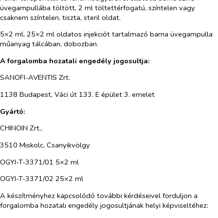
üvegampullába töltött, 2 ml töltettérfogatú, színtelen vagy
csaknem színtelen, tiszta, steril oldat.
5×2 ml, 25×2 ml oldatos injekciót tartalmazó barna üvegampulla
műanyag tálcában, dobozban.
A forgalomba hozatali engedély jogosultja:
SANOFI-AVENTIS Zrt.
1138 Budapest, Váci út 133. E épület 3. emelet
Gyártó:
CHINOIN Zrt.,
3510 Miskolc, Csanyikvölgy
OGYI-T-3371/01 5×2 ml
OGYI-T-3371/02 25×2 ml
A készítményhez kapcsolódó további kérdéseivel forduljon a
forgalomba hozatali engedély jogosultjának helyi képviseltéhez: