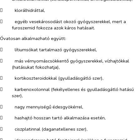
​
klorálhidráttal,
​
egyéb vesekárosodást okozó gyógyszerekkel, mert a
furoszemid fokozza azok káros hatásait.
Óvatosan alkalmazható együtt:
​
lítiumsókat tartalmazó gyógyszerekkel,
​
más vérnyomáscsökkentő gyógyszerekkel, vízhajtókkal
(hatásukat fokozhatja),
​
kortikoszteroidokkal (gyulladásgátló szer),
​
karbenoxolonnal (fekélyellenes és gyulladásgátló hatású
szer),
​
nagy mennyiségű édesgyökérrel,
​
hashajtó hosszan tartó alkalmazása esetén,
​
ciszplatinnal (daganatellenes szer),