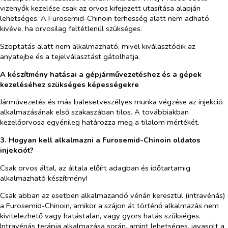
vizenyők kezelése csak az orvos kifejezett utasítása alapján
lehetséges. A Furosemid-Chinoin terhesség alatt nem adható
kivéve, ha orvosilag feltétlenül szükséges.
Szoptatás alatt nem alkalmazható, mivel kiválasztódik az
anyatejbe és a tejelválasztást gátolhatja.
A készítmény hatásai a gépjárművezetéshez és a gépek
kezeléséhez szükséges képességekre
Járművezetés és más balesetveszélyes munka végzése az injekció
alkalmazásának első szakaszában tilos. A továbbiakban
kezelőorvosa egyénileg határozza meg a tilalom mértékét.
3. Hogyan kell alkalmazni a Furosemid-Chinoin oldatos
injekciót?
Csak orvos által, az általa előírt adagban és időtartamig
alkalmazható készítmény!
Csak abban az esetben alkalmazandó vénán keresztül (intravénás)
a Furosemid-Chinoin, amikor a szájon át történő alkalmazás nem
kivitelezhető vagy hatástalan, vagy gyors hatás szükséges.
Intravénás terápia alkalmazása során, amint lehetséges, javasolt a