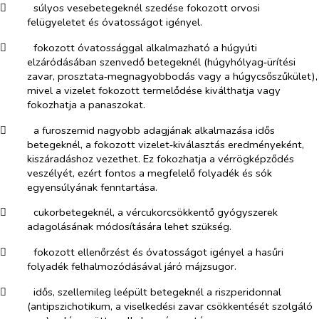
​
súlyos vesebetegeknél szedése fokozott orvosi
felügyeletet és óvatosságot igényel.
​
fokozott óvatossággal alkalmazható a húgyúti
elzáródásában szenvedő betegeknél (húgyhólyag‑ürítési
zavar, prosztata‑megnagyobbodás vagy a húgycsőszűkület),
mivel a vizelet fokozott termelődése kiválthatja vagy
fokozhatja a panaszokat.
​
a furoszemid nagyobb adagjának alkalmazása idős
betegeknél, a fokozott vizelet‑kiválasztás eredményeként,
kiszáradáshoz vezethet. Ez fokozhatja a vérrögképződés
veszélyét, ezért fontos a megfelelő folyadék és sók
egyensúlyának fenntartása.
​
cukorbetegeknél, a vércukorcsökkentő gyógyszerek
adagolásának módosítására lehet szükség.
​
fokozott ellenőrzést és óvatosságot igényel a hasűri
folyadék felhalmozódásával járó májzsugor.
​
idős, szellemileg leépült betegeknél a riszperidonnal
(antipszichotikum, a viselkedési zavar csökkentését szolgáló