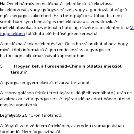
Ha Önnél bármilyen mellékhatás jelentkezik, tájékoztassa
kezelőorvosát, vagy gyógyszerészét, vagy a gondozását végző
egészségügyi szakembert. Ez a betegtájékoztatóban fel nem
sorolt bármilyen lehetséges mellékhatásra is vonatkozik. A
mellékhatásokat közvetlenül a hatóság részére is bejelentheti az
V.
függelékben
található elérhetőségeken keresztül.
A mellékhatások bejelentésével Ön is hozzájárulhat ahhoz, hogy
minél több információ álljon rendelkezésre a gyógyszer
biztonságos alkalmazásával kapcsolatban.
5.​
Hogyan kell a Furosemid-Chinoin oldatos injekciót
tárolni?
A gyógyszer gyermekektől elzárva tartandó!
A csomagoláson feltüntetett lejárati idő (Felhasználható:) után ne
alkalmazza ezt a gyógyszert. A lejárati idő az adott hónap utolsó
napjára vonatkozik.
Legfeljebb 25 °C-on tárolandó.
A fénytől való védelem érdekében, az eredeti csomagolásban
tárolandó. Nem fagyasztható!