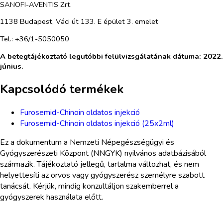
SANOFI-AVENTIS Zrt.
1138 Budapest, Váci út 133. E épület 3. emelet
Tel.: +36/1-5050050
A betegtájékoztató legutóbbi felülvizsgálatának dátuma: 2022.
június.
Kapcsolódó termékek
Furosemid-Chinoin oldatos injekció
Furosemid-Chinoin oldatos injekció (25x2ml)
Ez a dokumentum a Nemzeti Népegészségügyi és
Gyógyszerészeti Központ (NNGYK) nyilvános adatbázisából
származik. Tájékoztató jellegű, tartalma változhat, és nem
helyettesíti az orvos vagy gyógyszerész személyre szabott
tanácsát. Kérjük, mindig konzultáljon szakemberrel a
gyógyszerek használata előtt.