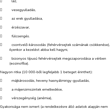
​
láz,
​
vesegyulladás,
​
az erek gyulladása,
​
érzészavar,
​
fülcsengés.
​
csontvelő-károsodás (fehérvérsejtek számának csökkenése),
ilyenkor a kezelést abba kell hagyni,
​
bizonyos típusú fehérvérsejtek megszaporodása a vérben
(eozinofília).
Nagyon ritka (
10 000-ből legfeljebb 1 beteget érinthet)
:
​
májkárosodás, heveny hasnyálmirigy-gyulladás,
​
a májenzimszintek emelkedése,
​
vérszegénység (anémia),
Gyakorisága nem ismert
(a rendelkezésre álló adatok alapján nem