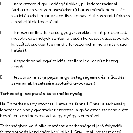
​
nem‑szteroid gyulladásgátlókkal, pl. indometacinnal
(vízhajtó és vérnyomáscsökkentő hatás mérséklődhet) és
szalicilátokkal, mint az acetilszalicilsav. A furoszemid fokozza
a szalicilátok toxicitását.
​
furoszemidhez hasonló gyógyszerekkel, mint probenecid,
metotrexát, melyek szintén a vesén keresztül választódnak
ki, ezáltal csökkentve mind a furoszemid, mind a másik szer
hatását.
​
riszperidonnal együtt idős, szellemileg leépült beteg
esetén.
​
levotiroxinnal (a pajzsmirigy betegségeinek és működési
zavarainak kezelésére szolgáló gyógyszer).
Terhesség, szoptatás és termékenység
Ha Ön terhes vagy szoptat, illetve ha fennáll Önnél a terhesség
lehetősége vagy gyermeket szeretne, a gyógyszer szedése előtt
beszéljen kezelőorvosával vagy gyógyszerészével.
Terhességben való alkalmazását a terhességgel járó folyadék-
felszaporodás kezelésére kerülni kell. Szív-, máj-, veseeredetű