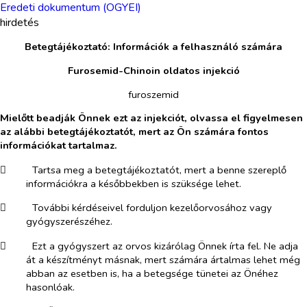
Eredeti dokumentum (OGYEI)
hirdetés
Betegtájékoztató: Információk a felhasználó számára
Furosemid-Chinoin oldatos injekció
furoszemid
Mielőtt beadják Önnek ezt az injekciót, olvassa el figyelmesen
az alábbi betegtájékoztatót, mert az Ön számára fontos
információkat tartalmaz.
​
Tartsa meg a betegtájékoztatót, mert a benne szereplő
információkra a későbbekben is szüksége lehet.
​
További kérdéseivel forduljon kezelőorvosához vagy
gyógyszerészéhez.
​
Ezt a gyógyszert az orvos kizárólag Önnek írta fel. Ne adja
át a készítményt másnak, mert számára ártalmas lehet még
abban az esetben is, ha a betegsége tünetei az Önéhez
hasonlóak.