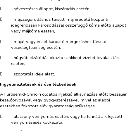
​
sóvesztéses állapot, kiszáradás esetén,
​
májzsugorodáshoz társult, máj eredetű központi
idegrendszeri károsodással összefüggő kóma előtti állapot
vagy májkóma esetén,
​
májat vagy vesét károsító mérgezéshez társuló
veseelégtelenség esetén,
​
húgyúti elzáródás okozta csökkent vizelet-kiválasztás
esetén,
​
szoptatás ideje alatt.
Figyelmeztetések és óvintézkedések
A Furosemid-Chinoin oldatos injekció alkalmazása előtt beszéljen
kezelőorvosával vagy gyógyszerészével, mivel az alábbi
esetekben fokozott elővigyázatosság szükséges:
​
alacsony vérnyomás esetén, vagy ha fennáll a kifejezett
vérnyomásesés kockázata.