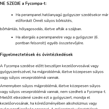
NE SZEDJE a Fycompa-t:
Ha perampanel hatóanyagú gyógyszer szedésekor már
előfordult Önnél súlyos bőrkiütés,
bőrhámlás, hólyagosodás, illetve afták a szájban.
Ha allergiás a perampanelre vagy a gyógyszer (6.
pontban felsorolt) egyéb összetevőjére.
Figyelmeztetések és óvintézkedések
A Fycompa szedése előtt beszéljen kezelőorvosával vagy
gyógyszerészével, ha májproblémái, illetve közepesen súlyos
vagy súlyos veseproblémái vannak.
Amennyiben súlyos májproblémái, illetve közepesen súlyos
vagy súlyos veseproblémái vannak, nem szedheti a Fycompa-t.
Mielőtt elkezdené szedni ezt a gyógyszert, mondja el
kezelőorvosának, ha kórelőzményében alkoholizmus vagy