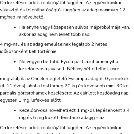
Ön kezelésre adott reakciójától függően. Az egyéni klinikai
választól és tolerálhatóságtól függően az adag maximum 12
mg/nap-ra növelhető.
Ha enyhe vagy közepesen súlyos májproblémája van,
akkor az adag nem lehet több napi
4 mg-nál, és az adag emeléseinek legalább 2 hetes
időközönként kell történnie.
Ne vegyen be több Fycompa-t, mint amennyit a
kezelőorvosa javasolt. Néhány hét eltelhet, mire
megtalálják az Önnek megfelelő Fycompa adagot. Gyermekek
(4-11 éves), ahol a testtömeg 20 kg és kevesebb mint 30 kg,
parciális görcsrohamok kezelésére: Az ajánlott kezdőadag napi
egyszeri 1 mg, lefekvés előtt.
Kezelőorvosa növelheti ezt 1 mg-os lépésenként a 4
mg és 6 mg közötti fenntartó adagig – az
Ön kezelésre adott reakciójától függően. Az egyéni klinikai