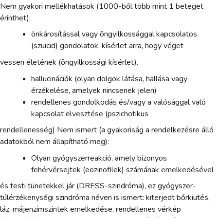
Nem gyakori mellékhatások (1000-ből több mint 1 beteget
érinthet):
önkárosítással vagy öngyilkossággal kapcsolatos
(szuicid) gondolatok, kísérlet arra, hogy véget
vessen életének (öngyilkossági kísérlet).
hallucinációk (olyan dolgok látása, hallása vagy
érzékelése, amelyek nincsenek jelen)
rendellenes gondolkodás és/vagy a valósággal való
kapcsolat elvesztése (pszichotikus
rendellenesség) Nem ismert (a gyakoriság a rendelkezésre álló
adatokból nem állapítható meg):
Olyan gyógyszerreakció, amely bizonyos
fehérvérsejtek (eozinofilek) számának emelkedésével
és testi tünetekkel jár (DRESS-szindróma), ez gyógyszer-
túlérzékenységi szindróma néven is ismert: kiterjedt bőrkiütés,
láz, májenzimszintek emelkedése, rendellenes vérkép