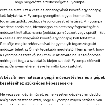
hogy megelőzze a terhességet a Fycompa-
kezelés alatt. Ezt a kezelés abbahagyását követő egy hónapig
kell folytatnia. A Fycompa gyengítheti egyes hormonális
fogamzásgátlók, például a levonorgesztrel hatását. A Fycompa
szedése során más, biztonságos és hatékony fogamzásgátló
módszert kell alkalmaznia (például gumióvszert vagy spirált). Ezt
a kezelés abbahagyását követő egy hónapig kell folytatnia.
Beszélje meg kezelőorvosával, hogy melyik fogamzásgátló
módszer lehet az Önnek leginkább megfelelő. Nem ismert, hogy
a Fycompa összetevői bejutnak-e az anyatejbe. Kezelőorvosa
mérlegelni fogja a szoptatás idején szedett Fycompa előnyeit
és az Ön gyermekére nézve fennálló kockázatokat.
A készítmény hatásai a gépjárművezetéshez és a gépek
kezeléséhez szükséges képességekre
Ne vezessen gépjárművet, és ne kezeljen gépeket mindaddig,
amíg nincs tisztában azzal, hogy a Fycompa milyen hatással van