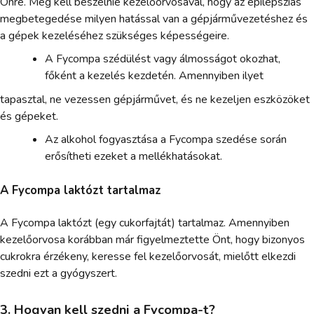
Önre. Meg kell beszélnie kezelőorvosával, hogy az epilepsziás
megbetegedése milyen hatással van a gépjárművezetéshez és
a gépek kezeléséhez szükséges képességeire.
A Fycompa szédülést vagy álmosságot okozhat,
főként a kezelés kezdetén. Amennyiben ilyet
tapasztal, ne vezessen gépjárművet, és ne kezeljen eszközöket
és gépeket.
Az alkohol fogyasztása a Fycompa szedése során
erősítheti ezeket a mellékhatásokat.
A Fycompa laktózt tartalmaz
A Fycompa laktózt (egy cukorfajtát) tartalmaz. Amennyiben
kezelőorvosa korábban már figyelmeztette Önt, hogy bizonyos
cukrokra érzékeny, keresse fel kezelőorvosát, mielőtt elkezdi
szedni ezt a gyógyszert.
3. Hogyan kell szedni a Fycompa-t?