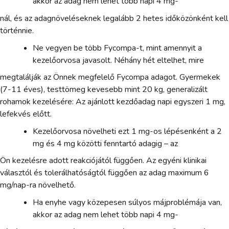
akkor az adag nem lehet több napi 4 mg-
nál, és az adagnöveléseknek legalább 2 hetes időközönként kell
történnie.
Ne vegyen be több Fycompa-t, mint amennyit a
kezelőorvosa javasolt. Néhány hét eltelhet, mire
megtalálják az Önnek megfelelő Fycompa adagot. Gyermekek
(7-11 éves), testtömeg kevesebb mint 20 kg, generalizált
rohamok kezelésére: Az ajánlott kezdőadag napi egyszeri 1 mg,
lefekvés előtt.
Kezelőorvosa növelheti ezt 1 mg-os lépésenként a 2
mg és 4 mg közötti fenntartó adagig – az
Ön kezelésre adott reakciójától függően. Az egyéni klinikai
választól és tolerálhatóságtól függően az adag maximum 6
mg/nap-ra növelhető.
Ha enyhe vagy közepesen súlyos májproblémája van,
akkor az adag nem lehet több napi 4 mg-