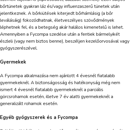
bőrtünetek gyakran láz és/vagy influenzaszerű tünetek után
jelentkeznek. A bőrkiütések kiterjedt bőrhámlásig (a bőr
leválásáig) fokozódhatnak, életveszélyes szövődmények
léphetnek fel, és a betegség akár halálos kimenetelű is lehet.
Amennyiben a Fycompa szedése után a fentiek bármelyikét
észleli (vagy nem biztos benne), beszéljen kezelőorvosával vagy
gyógyszerészével.
Gyermekek
A Fycompa alkalmazása nem ajánlott 4 évesnél fiatalabb
gyermekeknél. A biztonságosság és hatékonyság még nem
ismert 4 évesnél fiatalabb gyermekeknél a parciális
görcsrohamok esetén, illetve 7 év alatti gyermekeknél a
generalizált rohamok esetén.
Egyéb gyógyszerek és a Fycompa