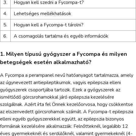
3.
Hogyan kell szedni a Fycompa-t?
4.
Lehetséges mellékhatások
5.
Hogyan kell a Fycompa-t tárolni?
6.
A csomagolás tartalma és egyéb információk
1. Milyen típusú gyógyszer a Fycompa és milyen
betegségek esetén alkalmazható?
A Fycompa a perampanel nevű hatóanyagot tartalmazza, amely
az úgynevezett antiepileptikumok, vagyis epilepszia elleni
gyógyszerek csoportjába tartozik. Ezek a gyógyszerek az
ismétlődő görcsrohamokkal járó epilepszia kezelésére
szolgálnak. Azért írta fel Önnek kezelőorvosa, hogy csökkentse
az elszenvedett görcsrohamok számát. A Fycompa-t epilepszia
elleni egyéb gyógyszerekkel együtt, az epilepszia bizonyos
formáinak kezelésére alkalmazzák: Felnőtteknél, legalább 12
éves gyermekeknél és serdülőknél, valamint gyermekeknél (4-