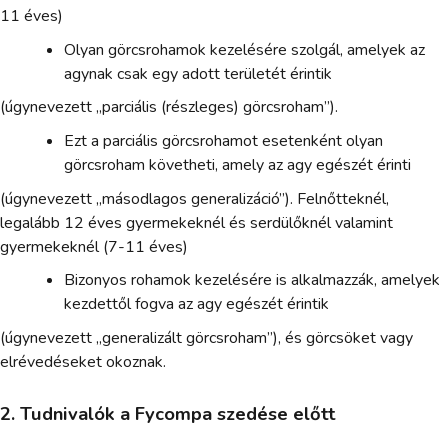
11 éves)
Olyan görcsrohamok kezelésére szolgál, amelyek az
agynak csak egy adott területét érintik
(úgynevezett „parciális (részleges) görcsroham”).
Ezt a parciális görcsrohamot esetenként olyan
görcsroham követheti, amely az agy egészét érinti
(úgynevezett „másodlagos generalizáció”). Felnőtteknél,
legalább 12 éves gyermekeknél és serdülőknél valamint
gyermekeknél (7-11 éves)
Bizonyos rohamok kezelésére is alkalmazzák, amelyek
kezdettől fogva az agy egészét érintik
(úgynevezett „generalizált görcsroham”), és görcsöket vagy
elrévedéseket okoznak.
2. Tudnivalók a Fycompa szedése előtt