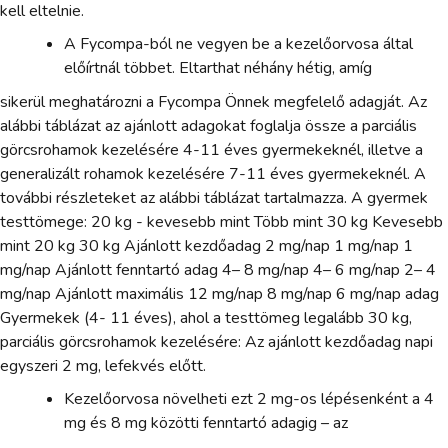
kell eltelnie.
A Fycompa-ból ne vegyen be a kezelőorvosa által
előírtnál többet. Eltarthat néhány hétig, amíg
sikerül meghatározni a Fycompa Önnek megfelelő adagját. Az
alábbi táblázat az ajánlott adagokat foglalja össze a parciális
görcsrohamok kezelésére 4-11 éves gyermekeknél, illetve a
generalizált rohamok kezelésére 7-11 éves gyermekeknél. A
további részleteket az alábbi táblázat tartalmazza. A gyermek
testtömege: 20 kg - kevesebb mint Több mint 30 kg Kevesebb
mint 20 kg 30 kg Ajánlott kezdőadag 2 mg/nap 1 mg/nap 1
mg/nap Ajánlott fenntartó adag 4– 8 mg/nap 4– 6 mg/nap 2– 4
mg/nap Ajánlott maximális 12 mg/nap 8 mg/nap 6 mg/nap adag
Gyermekek (4- 11 éves), ahol a testtömeg legalább 30 kg,
parciális görcsrohamok kezelésére: Az ajánlott kezdőadag napi
egyszeri 2 mg, lefekvés előtt.
Kezelőorvosa növelheti ezt 2 mg-os lépésenként a 4
mg és 8 mg közötti fenntartó adagig – az