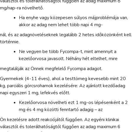
választól és tolerálhatóságtól függően az adag maximum 8
mg/nap-ra növelhető.
Ha enyhe vagy közepesen súlyos májproblémája van,
akkor az adag nem lehet több napi 4 mg-
nál, és az adagnöveléseknek legalább 2 hetes időközönként kell
történnie.
Ne vegyen be több Fycompa-t, mint amennyit a
kezelőorvosa javasolt. Néhány hét eltelhet, mire
megtalálják az Önnek megfelelő Fycompa adagot.
Gyermekek (4-11 éves), ahol a testtömeg kevesebb mint 20
kg, parciális görcsrohamok kezelésére: Az ajánlott kezdőadag
napi egyszeri 1 mg, lefekvés előtt.
Kezelőorvosa növelheti ezt 1 mg-os lépésenként a 2
mg és 4 mg közötti fenntartó adagig – az
Ön kezelésre adott reakciójától függően. Az egyéni klinikai
választól és tolerálhatóságtól függően az adag maximum 6