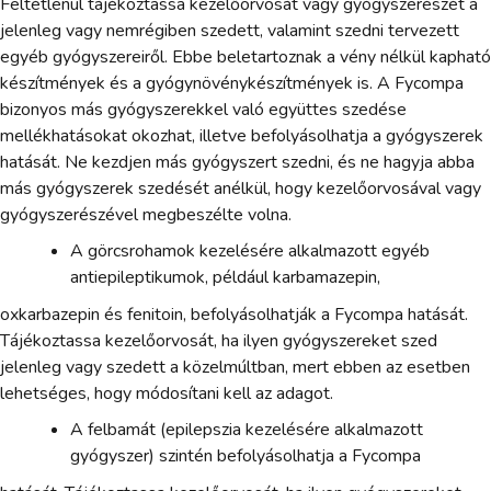
Feltétlenül tájékoztassa kezelőorvosát vagy gyógyszerészét a
jelenleg vagy nemrégiben szedett, valamint szedni tervezett
egyéb gyógyszereiről. Ebbe beletartoznak a vény nélkül kapható
készítmények és a gyógynövénykészítmények is. A Fycompa
bizonyos más gyógyszerekkel való együttes szedése
mellékhatásokat okozhat, illetve befolyásolhatja a gyógyszerek
hatását. Ne kezdjen más gyógyszert szedni, és ne hagyja abba
más gyógyszerek szedését anélkül, hogy kezelőorvosával vagy
gyógyszerészével megbeszélte volna.
A görcsrohamok kezelésére alkalmazott egyéb
antiepileptikumok, például karbamazepin,
oxkarbazepin és fenitoin, befolyásolhatják a Fycompa hatását.
Tájékoztassa kezelőorvosát, ha ilyen gyógyszereket szed
jelenleg vagy szedett a közelmúltban, mert ebben az esetben
lehetséges, hogy módosítani kell az adagot.
A felbamát (epilepszia kezelésére alkalmazott
gyógyszer) szintén befolyásolhatja a Fycompa