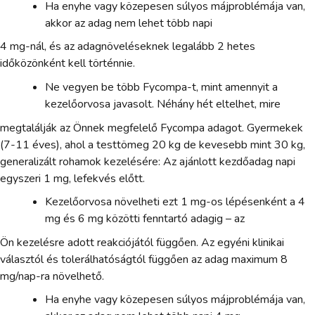
Ha enyhe vagy közepesen súlyos májproblémája van,
akkor az adag nem lehet több napi
4 mg-nál, és az adagnöveléseknek legalább 2 hetes
időközönként kell történnie.
Ne vegyen be több Fycompa-t, mint amennyit a
kezelőorvosa javasolt. Néhány hét eltelhet, mire
megtalálják az Önnek megfelelő Fycompa adagot. Gyermekek
(7-11 éves), ahol a testtömeg 20 kg de kevesebb mint 30 kg,
generalizált rohamok kezelésére: Az ajánlott kezdőadag napi
egyszeri 1 mg, lefekvés előtt.
Kezelőorvosa növelheti ezt 1 mg-os lépésenként a 4
mg és 6 mg közötti fenntartó adagig – az
Ön kezelésre adott reakciójától függően. Az egyéni klinikai
választól és tolerálhatóságtól függően az adag maximum 8
mg/nap-ra növelhető.
Ha enyhe vagy közepesen súlyos májproblémája van,