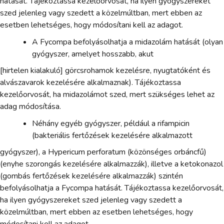
hatását. Tájékoztassa kezelőorvosát, ha ilyen gyógyszereket
szed jelenleg vagy szedett a közelmúltban, mert ebben az
esetben lehetséges, hogy módosítani kell az adagot.
A Fycompa befolyásolhatja a midazolám hatását (olyan
gyógyszer, amelyet hosszabb, akut
[hirtelen kialakuló] görcsrohamok kezelésre, nyugtatóként és
alvászavarok kezelésére alkalmaznak). Tájékoztassa
kezelőorvosát, ha midazolámot szed, mert szükséges lehet az
adag módosítása.
Néhány egyéb gyógyszer, például a rifampicin
(bakteriális fertőzések kezelésére alkalmazott
gyógyszer), a Hypericum perforatum (közönséges orbáncfű)
(enyhe szorongás kezelésére alkalmazzák), illetve a ketokonazol
(gombás fertőzések kezelésére alkalmazzák) szintén
befolyásolhatja a Fycompa hatását. Tájékoztassa kezelőorvosát,
ha ilyen gyógyszereket szed jelenleg vagy szedett a
közelmúltban, mert ebben az esetben lehetséges, hogy