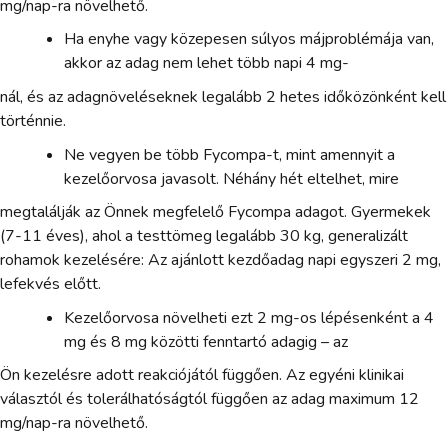
mg/nap-ra növelhető.
Ha enyhe vagy közepesen súlyos májproblémája van,
akkor az adag nem lehet több napi 4 mg-
nál, és az adagnöveléseknek legalább 2 hetes időközönként kell
történnie.
Ne vegyen be több Fycompa-t, mint amennyit a
kezelőorvosa javasolt. Néhány hét eltelhet, mire
megtalálják az Önnek megfelelő Fycompa adagot. Gyermekek
(7-11 éves), ahol a testtömeg legalább 30 kg, generalizált
rohamok kezelésére: Az ajánlott kezdőadag napi egyszeri 2 mg,
lefekvés előtt.
Kezelőorvosa növelheti ezt 2 mg-os lépésenként a 4
mg és 8 mg közötti fenntartó adagig – az
Ön kezelésre adott reakciójától függően. Az egyéni klinikai
választól és tolerálhatóságtól függően az adag maximum 12
mg/nap-ra növelhető.