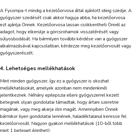
A Fycompa-t mindig a kezelőorvosa által ajánlott ideig szedje. A
gyógyszer szedését csak akkor hagyja abba, ha kezelőorvosa
ezt ajánlja Önnek. Kezelőorvosa lassan csökkentheti Önnél az
adagot, hogy elkerülje a görcsrohamok visszatérését vagy
súlyosbodását. Ha bármilyen további kérdése van a gyógyszer
alkalmazásával kapcsolatban, kérdezze meg kezelőorvosát vagy
gyógyszerészét.
4. Lehetséges mellékhatások
Mint minden gyógyszer, így ez a gyógyszer is okozhat
mellékhatásokat, amelyek azonban nem mindenkinél
jelentkeznek. Néhány epilepszia elleni gyógyszerrel kezelt
betegnek olyan gondolatai támadtak, hogy ártani szeretne
magának, vagy meg akarja ölni magát. Amennyiben Önnek
bármikor ilyen gondolatai lennének, haladéktalanul keresse fel
kezelőorvosát. Nagyon gyakori mellékhatások (10-ből több
mint 1 beteget érinthet):