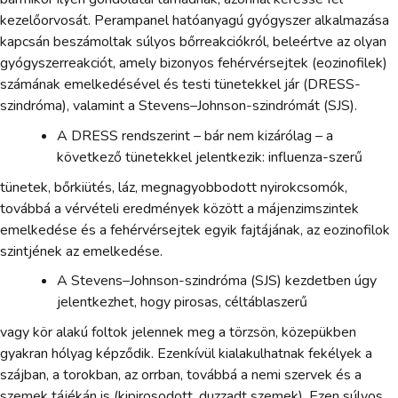
kezelőorvosát. Perampanel hatóanyagú gyógyszer alkalmazása
kapcsán beszámoltak súlyos bőrreakciókról, beleértve az olyan
gyógyszerreakciót, amely bizonyos fehérvérsejtek (eozinofilek)
számának emelkedésével és testi tünetekkel jár (DRESS-
szindróma), valamint a Stevens–Johnson-szindrómát (SJS).
A DRESS rendszerint – bár nem kizárólag – a
következő tünetekkel jelentkezik: influenza-szerű
tünetek, bőrkiütés, láz, megnagyobbodott nyirokcsomók,
továbbá a vérvételi eredmények között a májenzimszintek
emelkedése és a fehérvérsejtek egyik fajtájának, az eozinofilok
szintjének az emelkedése.
A Stevens–Johnson-szindróma (SJS) kezdetben úgy
jelentkezhet, hogy pirosas, céltáblaszerű
vagy kör alakú foltok jelennek meg a törzsön, közepükben
gyakran hólyag képződik. Ezenkívül kialakulhatnak fekélyek a
szájban, a torokban, az orrban, továbbá a nemi szervek és a
szemek tájékán is (kipirosodott, duzzadt szemek). Ezen súlyos