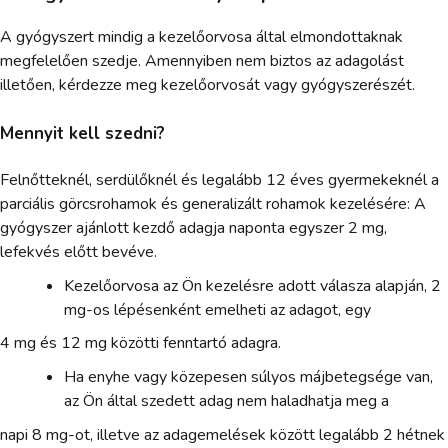
A gyógyszert mindig a kezelőorvosa által elmondottaknak
megfelelően szedje. Amennyiben nem biztos az adagolást
illetően, kérdezze meg kezelőorvosát vagy gyógyszerészét.
Mennyit kell szedni?
Felnőtteknél, serdülőknél és legalább 12 éves gyermekeknél a
parciális görcsrohamok és generalizált rohamok kezelésére: A
gyógyszer ajánlott kezdő adagja naponta egyszer 2 mg,
lefekvés előtt bevéve.
Kezelőorvosa az Ön kezelésre adott válasza alapján, 2
mg-os lépésenként emelheti az adagot, egy
4 mg és 12 mg közötti fenntartó adagra.
Ha enyhe vagy közepesen súlyos májbetegsége van,
az Ön által szedett adag nem haladhatja meg a
napi 8 mg-ot, illetve az adagemelések között legalább 2 hétnek