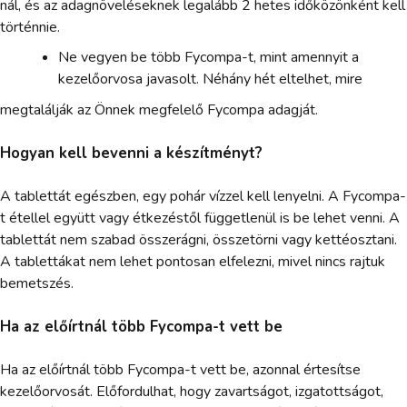
nál, és az adagnöveléseknek legalább 2 hetes időközönként kell
történnie.
Ne vegyen be több Fycompa-t, mint amennyit a
kezelőorvosa javasolt. Néhány hét eltelhet, mire
megtalálják az Önnek megfelelő Fycompa adagját.
Hogyan kell bevenni a készítményt?
A tablettát egészben, egy pohár vízzel kell lenyelni. A Fycompa-
t étellel együtt vagy étkezéstől függetlenül is be lehet venni. A
tablettát nem szabad összerágni, összetörni vagy kettéosztani.
A tablettákat nem lehet pontosan elfelezni, mivel nincs rajtuk
bemetszés.
Ha az előírtnál több Fycompa-t vett be
Ha az előírtnál több Fycompa-t vett be, azonnal értesítse
kezelőorvosát. Előfordulhat, hogy zavartságot, izgatottságot,