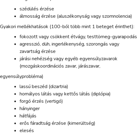
szédülés érzése
álmosság érzése (aluszékonyság vagy szomnolencia)
Gyakori mellékhatások (100-ból több mint 1 beteget érinthet):
fokozott vagy csökkent étvágy, testtömeg-gyarapodás
agresszió, düh, ingerlékenység, szorongás vagy
zavartság érzése
járási nehézség vagy egyéb egyensúlyzavarok
(mozgáskoordinációs zavar, járászavar,
egyensúlyprobléma)
lassú beszéd (dizartria)
homályos látás vagy kettős látás (diplópia)
forgó érzés (vertigó)
hányinger
hátfájás
erős fáradtság érzése (kimerültség)
elesés