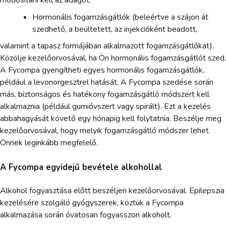
módosítani kell az adagot.
Hormonális fogamzásgátlók (beleértve a szájon át
szedhető, a beültetett, az injekcióként beadott,
valamint a tapasz formájában alkalmazott fogamzásgátlókat).
Közölje kezelőorvosával, ha Ön hormonális fogamzásgátlót szed.
A Fycompa gyengítheti egyes hormonális fogamzásgátlók,
például a levonorgesztrel hatását. A Fycompa szedése során
más, biztonságos és hatékony fogamzásgátló módszert kell
alkalmaznia (például gumióvszert vagy spirált). Ezt a kezelés
abbahagyását követő egy hónapig kell folytatnia. Beszélje meg
kezelőorvosával, hogy melyik fogamzásgátló módszer lehet
Önnek leginkább megfelelő.
A Fycompa egyidejű bevétele alkohollal
Alkohol fogyasztása előtt beszéljen kezelőorvosával. Epilepszia
kezelésére szolgáló gyógyszerek, köztük a Fycompa
alkalmazása során óvatosan fogyasszon alkoholt.