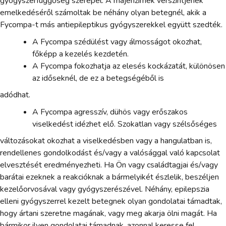
gyógyszerfüggőség szerepel. A májenzimek vérszintjének
emelkedéséről számoltak be néhány olyan betegnél, akik a
Fycompa-t más antiepileptikus gyógyszerekkel együtt szedték.
A Fycompa szédülést vagy álmosságot okozhat,
főképp a kezelés kezdetén.
A Fycompa fokozhatja az elesés kockázatát, különösen
az időseknél, de ez a betegségéből is
adódhat.
A Fycompa agresszív, dühös vagy erőszakos
viselkedést idézhet elő. Szokatlan vagy szélsőséges
változásokat okozhat a viselkedésben vagy a hangulatban is,
rendellenes gondolkodást és/vagy a valósággal való kapcsolat
elvesztését eredményezheti. Ha Ön vagy családtagjai és/vagy
barátai ezeknek a reakcióknak a bármelyikét észlelik, beszéljen
kezelőorvosával vagy gyógyszerészével. Néhány, epilepszia
elleni gyógyszerrel kezelt betegnek olyan gondolatai támadtak,
hogy ártani szeretne magának, vagy meg akarja ölni magát. Ha
bármikor ilyen gondolatai támadnak, azonnal keresse fel