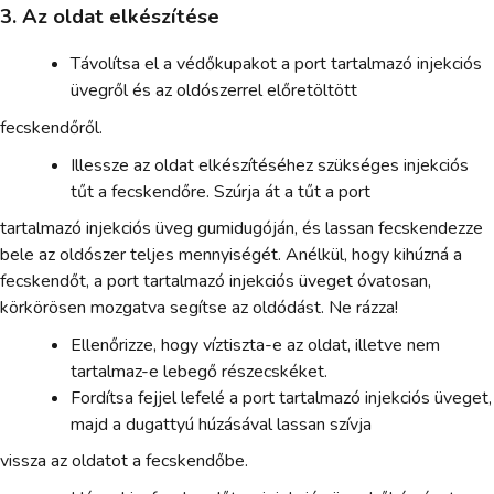
3. Az oldat elkészítése
Távolítsa el a védőkupakot a port tartalmazó injekciós
üvegről és az oldószerrel előretöltött
fecskendőről.
Illessze az oldat elkészítéséhez szükséges injekciós
tűt a fecskendőre. Szúrja át a tűt a port
tartalmazó injekciós üveg gumidugóján, és lassan fecskendezze
bele az oldószer teljes mennyiségét. Anélkül, hogy kihúzná a
fecskendőt, a port tartalmazó injekciós üveget óvatosan,
körkörösen mozgatva segítse az oldódást. Ne rázza!
Ellenőrizze, hogy víztiszta-e az oldat, illetve nem
tartalmaz-e lebegő részecskéket.
Fordítsa fejjel lefelé a port tartalmazó injekciós üveget,
majd a dugattyú húzásával lassan szívja
vissza az oldatot a fecskendőbe.