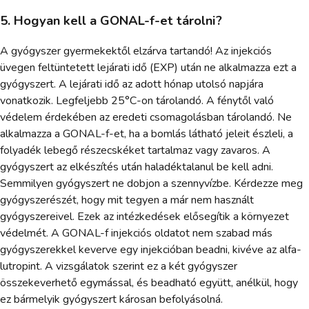
5. Hogyan kell a GONAL-f-et tárolni?
A gyógyszer gyermekektől elzárva tartandó! Az injekciós
üvegen feltüntetett lejárati idő (EXP) után ne alkalmazza ezt a
gyógyszert. A lejárati idő az adott hónap utolsó napjára
vonatkozik. Legfeljebb 25°C-on tárolandó. A fénytől való
védelem érdekében az eredeti csomagolásban tárolandó. Ne
alkalmazza a GONAL-f-et, ha a bomlás látható jeleit észleli, a
folyadék lebegő részecskéket tartalmaz vagy zavaros. A
gyógyszert az elkészítés után haladéktalanul be kell adni.
Semmilyen gyógyszert ne dobjon a szennyvízbe. Kérdezze meg
gyógyszerészét, hogy mit tegyen a már nem használt
gyógyszereivel. Ezek az intézkedések elősegítik a környezet
védelmét. A GONAL-f injekciós oldatot nem szabad más
gyógyszerekkel keverve egy injekcióban beadni, kivéve az alfa-
lutropint. A vizsgálatok szerint ez a két gyógyszer
összekeverhető egymással, és beadható együtt, anélkül, hogy
ez bármelyik gyógyszert károsan befolyásolná.