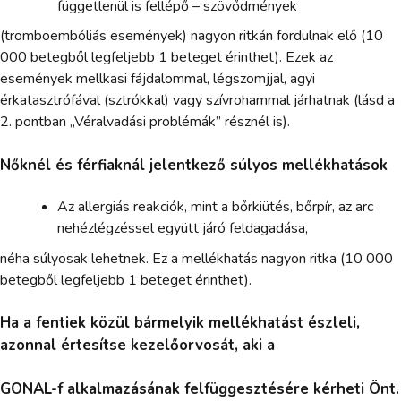
függetlenül is fellépő – szövődmények
(tromboembóliás események) nagyon ritkán fordulnak elő (10
000 betegből legfeljebb 1 beteget érinthet). Ezek az
események mellkasi fájdalommal, légszomjjal, agyi
érkatasztrófával (sztrókkal) vagy szívrohammal járhatnak (lásd a
2. pontban „Véralvadási problémák” résznél is).
Nőknél és férfiaknál jelentkező súlyos mellékhatások
Az allergiás reakciók, mint a bőrkiütés, bőrpír, az arc
nehézlégzéssel együtt járó feldagadása,
néha súlyosak lehetnek. Ez a mellékhatás nagyon ritka (10 000
betegből legfeljebb 1 beteget érinthet).
Ha a fentiek közül bármelyik mellékhatást észleli,
azonnal értesítse kezelőorvosát, aki a
GONAL-f alkalmazásának felfüggesztésére kérheti Önt.