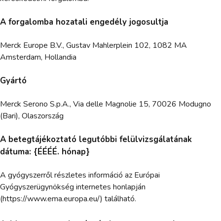
A forgalomba hozatali engedély jogosultja
Merck Europe B.V., Gustav Mahlerplein 102, 1082 MA
Amsterdam, Hollandia
Gyártó
Merck Serono S.p.A., Via delle Magnolie 15, 70026 Modugno
(Bari), Olaszország
A betegtájékoztató legutóbbi felülvizsgálatának
dátuma: {ÉÉÉÉ. hónap}
A gyógyszerről részletes információ az Európai
Gyógyszerügynökség internetes honlapján
(https://www.ema.europa.eu/) található.