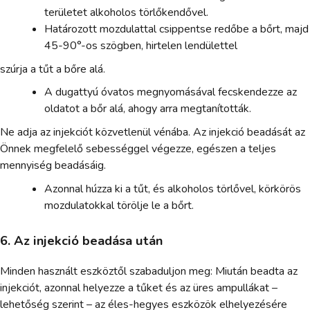
területet alkoholos törlőkendővel.
Határozott mozdulattal csippentse redőbe a bőrt, majd
45-90°-os szögben, hirtelen lendülettel
szúrja a tűt a bőre alá.
A dugattyú óvatos megnyomásával fecskendezze az
oldatot a bőr alá, ahogy arra megtanították.
Ne adja az injekciót közvetlenül vénába. Az injekció beadását az
Önnek megfelelő sebességgel végezze, egészen a teljes
mennyiség beadásáig.
Azonnal húzza ki a tűt, és alkoholos törlővel, körkörös
mozdulatokkal törölje le a bőrt.
6. Az injekció beadása után
Minden használt eszköztől szabaduljon meg: Miután beadta az
injekciót, azonnal helyezze a tűket és az üres ampullákat –
lehetőség szerint – az éles-hegyes eszközök elhelyezésére