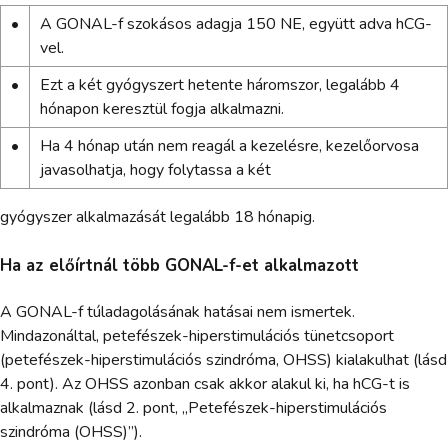
•
A GONAL-f szokásos adagja 150 NE, együtt adva hCG-
vel.
•
Ezt a két gyógyszert hetente háromszor, legalább 4
hónapon keresztül fogja alkalmazni.
•
Ha 4 hónap után nem reagál a kezelésre, kezelőorvosa
javasolhatja, hogy folytassa a két
gyógyszer alkalmazását legalább 18 hónapig.
Ha az előírtnál több GONAL-f-et alkalmazott
A GONAL-f túladagolásának hatásai nem ismertek.
Mindazonáltal, petefészek-hiperstimulációs tünetcsoport
(petefészek-hiperstimulációs szindróma, OHSS) kialakulhat (lásd
4. pont). Az OHSS azonban csak akkor alakul ki, ha hCG-t is
alkalmaznak (lásd 2. pont, „Petefészek-hiperstimulációs
szindróma (OHSS)”).