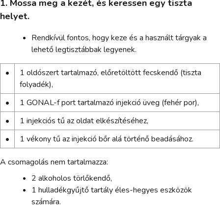
1. Mossa meg a kezét, és keressen egy tiszta
helyet.
Rendkívül fontos, hogy keze és a használt tárgyak a
lehető legtisztábbak legyenek.
•
1 oldószert tartalmazó, előretöltött fecskendő (tiszta
folyadék),
•
1 GONAL-f port tartalmazó injekció üveg (fehér por),
•
1 injekciós tű az oldat elkészítéséhez,
•
1 vékony tű az injekció bőr alá történő beadásához.
A csomagolás nem tartalmazza:
2 alkoholos törlőkendő,
1 hulladékgyűjtő tartály éles-hegyes eszközök
számára.