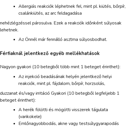
Allergiás reakciók léphetnek fel, mint pl. kiütés, bőrpír,
csalánkiütés, az arc feldagadása
nehézlégzéssel párosulva. Ezek a reakciók időnként súlyosak
lehetnek.
Az Önnél már fennálló asztma súlyosbodhat.
Férfiaknál jelentkező egyéb mellékhatások
Nagyon gyakori (10 betegből több mint 1 beteget érinthet):
Az injekció beadásának helyén jelentkező helyi
reakciók, mint pl. fájdalom, bőrpír, horzsolás,
duzzanat és/vagy irritáció Gyakori (10 betegből legfeljebb 1
beteget érinthet):
A herék fölötti és mögötti visszerek tágulata
(varikokele)
Emlőnagyobbodás, akne vagy testsúlygyarapodás