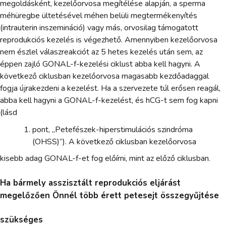
megoldásként, kezelőorvosa megítélése alapján, a sperma
méhüregbe ültetésével méhen belüli megtermékenyítés
(intrauterin inszemináció) vagy más, orvosilag támogatott
reprodukciós kezelés is végezhető. Amennyiben kezelőorvosa
nem észlel válaszreakciót az 5 hetes kezelés után sem, az
éppen zajló GONAL-f-kezelési ciklust abba kell hagyni. A
következő ciklusban kezelőorvosa magasabb kezdőadaggal
fogja újrakezdeni a kezelést. Ha a szervezete túl erősen reagál,
abba kell hagyni a GONAL-f-kezelést, és hCG-t sem fog kapni
(lásd
pont, „Petefészek-hiperstimulációs szindróma
(OHSS)”). A következő ciklusban kezelőorvosa
kisebb adag GONAL-f-et fog előírni, mint az előző ciklusban.
Ha bármely asszisztált reprodukciós eljárást
megelőzően Önnél több érett petesejt összegyűjtése
szükséges