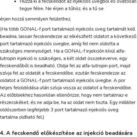
Húzza ki a fecskendőt az injekciós üvegből és óvatosan
tegye félre. Ne érjen a tűhöz, és a tű se
érjen hozzá semmilyen felülethez.
(Ha több GONAL-f port tartalmazó injekciós üveg tartalmát kell
beadnia, lassan fecskendezze az elkészített oldatot a következő
port tartalmazó injekciós üvegbe, amíg fel nem oldotta a
szükséges mennyiséget. Ha a GONAL-f injekción kívül alfa-
lutropin injekció is szükséges, a két oldat összekeverve, egy
fecskendőből is beadható. Oldja fel az alfa-lutropin port, majd
szívja fel az oldatát a fecskendőbe, ezután fecskendezze az
oldatot a GONAL-f port tartalmazó injekciós üvegbe. A por
teljes feloldódása után szívja vissza az oldatot a fecskendőbe.
Az előbbiekhez hasonlóan ellenőrizze, hogy nem tartalmaz-e
részecskéket, és ne adja be, ha az oldat nem tiszta. Egy milliliter
oldószerben legfeljebb 3 port tartalmazó injekciós üveg
tartalma oldható fel.)
4. A fecskendő előkészítése az injekció beadására