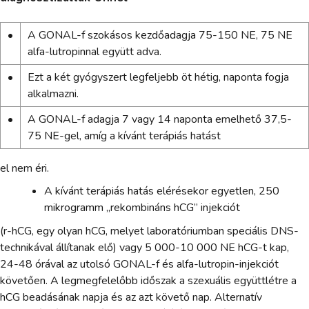
•
A GONAL-f szokásos kezdőadagja 75-150 NE, 75 NE
alfa-lutropinnal együtt adva.
•
Ezt a két gyógyszert legfeljebb öt hétig, naponta fogja
alkalmazni.
•
A GONAL-f adagja 7 vagy 14 naponta emelhető 37,5-
75 NE-gel, amíg a kívánt terápiás hatást
el nem éri.
A kívánt terápiás hatás elérésekor egyetlen, 250
mikrogramm „rekombináns hCG” injekciót
(r-hCG, egy olyan hCG, melyet laboratóriumban speciális DNS-
technikával állítanak elő) vagy 5 000-10 000 NE hCG-t kap,
24-48 órával az utolsó GONAL-f és alfa-lutropin-injekciót
követően. A legmegfelelőbb időszak a szexuális együttlétre a
hCG beadásának napja és az azt követő nap. Alternatív