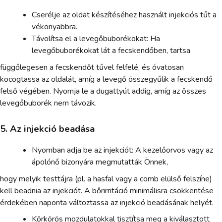
Cserélje az oldat készítéséhez használt injekciós tűt a
vékonyabbra.
Távolítsa el a levegőbuborékokat: Ha
levegőbuborékokat lát a fecskendőben, tartsa
függőlegesen a fecskendőt tűvel felfelé, és óvatosan
kocogtassa az oldalát, amíg a levegő összegyűlik a fecskendő
felső végében. Nyomja le a dugattyút addig, amíg az összes
levegőbuborék nem távozik.
5. Az injekció beadása
Nyomban adja be az injekciót: A kezelőorvos vagy az
ápolónő bizonyára megmutatták Önnek,
hogy melyik testtájra (pl. a hasfal vagy a comb elülső felszíne)
kell beadnia az injekciót. A bőrirritáció minimálisra csökkentése
érdekében naponta változtassa az injekció beadásának helyét.
Körkörös mozdulatokkal tisztítsa meg a kiválasztott