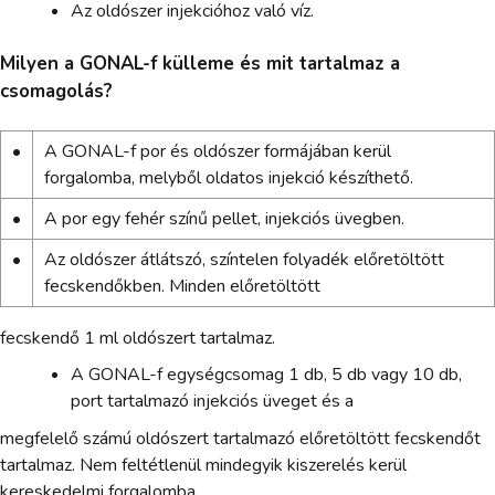
Az oldószer injekcióhoz való víz.
Milyen a GONAL-f külleme és mit tartalmaz a
csomagolás?
•
A GONAL-f por és oldószer formájában kerül
forgalomba, melyből oldatos injekció készíthető.
•
A por egy fehér színű pellet, injekciós üvegben.
•
Az oldószer átlátszó, színtelen folyadék előretöltött
fecskendőkben. Minden előretöltött
fecskendő 1 ml oldószert tartalmaz.
A GONAL-f egységcsomag 1 db, 5 db vagy 10 db,
port tartalmazó injekciós üveget és a
megfelelő számú oldószert tartalmazó előretöltött fecskendőt
tartalmaz. Nem feltétlenül mindegyik kiszerelés kerül
kereskedelmi forgalomba.