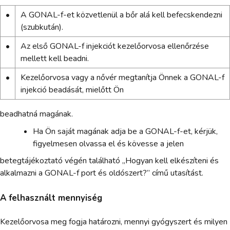
•
A GONAL-f-et közvetlenül a bőr alá kell befecskendezni
(szubkután).
•
Az első GONAL-f injekciót kezelőorvosa ellenőrzése
mellett kell beadni.
•
Kezelőorvosa vagy a nővér megtanítja Önnek a GONAL-f
injekció beadását, mielőtt Ön
beadhatná magának.
Ha Ön saját magának adja be a GONAL-f-et, kérjük,
figyelmesen olvassa el és kövesse a jelen
betegtájékoztató végén található „Hogyan kell elkészíteni és
alkalmazni a GONAL-f port és oldószert?” című utasítást.
A felhasznált mennyiség
Kezelőorvosa meg fogja határozni, mennyi gyógyszert és milyen