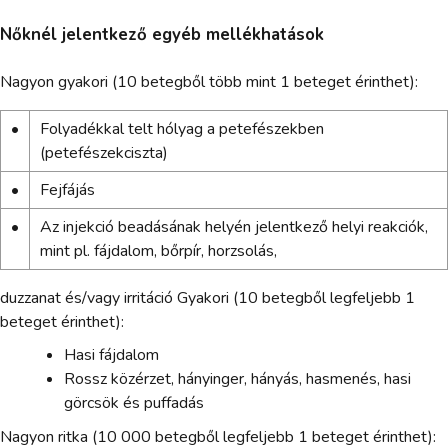
Nőknél jelentkező egyéb mellékhatások
Nagyon gyakori (10 betegből több mint 1 beteget érinthet):
•
Folyadékkal telt hólyag a petefészekben
(petefészekciszta)
•
Fejfájás
•
Az injekció beadásának helyén jelentkező helyi reakciók,
mint pl. fájdalom, bőrpír, horzsolás,
duzzanat és/vagy irritáció Gyakori (10 betegből legfeljebb 1
beteget érinthet):
Hasi fájdalom
Rossz közérzet, hányinger, hányás, hasmenés, hasi
görcsök és puffadás
Nagyon ritka (10 000 betegből legfeljebb 1 beteget érinthet):