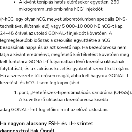
A kívánt terápiás hatás elérésekor egyetlen, 250
mikrogramm „rekombináns hCG” injekciót
(r-hCG, egy olyan hCG, melyet laboratóriumban speciális DNS-
technikával állítanak elő) vagy 5 000-10 000 NE hCG-t kap,
24-48 órával az utolsó GONAL-f injekciót követően. A
legmegfelelőbb időszak a szexuális együttlétre a hCG
beadásának napja és az azt követő nap. Ha kezelőorvosa nem
látja a kívánt eredményt, megfelelő kiértékelést követően meg
kell fontolni a GONAL-f folyamatban lévő kezelési ciklusának
folytatását, és a szokásos kezelési gyakorlat szerint kell eljárni.
Ha a szervezete túl erősen reagál, abba kell hagyni a GONAL-f-
kezelést, és hCG-t sem fog kapni (lásd
pont, „Petefészek-hiperstimulációs szindróma (OHSS)).
A következő ciklusban kezelőorvosa kisebb
adag GONAL-f-et fog előírni, mint az előző ciklusban.
Ha nagyon alacsony FSH- és LH-szintet
diagnosztizáltak Önnél