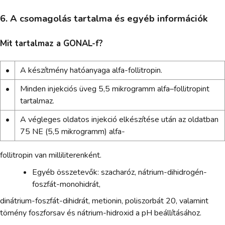
6. A csomagolás tartalma és egyéb információk
Mit tartalmaz a GONAL-f?
•
A készítmény hatóanyaga alfa-follitropin.
•
Minden injekciós üveg 5,5 mikrogramm alfa–follitropint
tartalmaz.
•
A végleges oldatos injekció elkészítése után az oldatban
75 NE (5,5 mikrogramm) alfa-
follitropin van milliliterenként.
Egyéb összetevők: szacharóz, nátrium-dihidrogén-
foszfát-monohidrát,
dinátrium-foszfát-dihidrát, metionin, poliszorbát 20, valamint
tömény foszforsav és nátrium-hidroxid a pH beállításához.