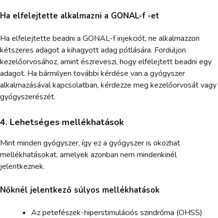
Ha elfelejtette alkalmazni a GONAL-f -et
Ha elfelejtette beadni a GONAL-f injekciót, ne alkalmazzon
kétszeres adagot a kihagyott adag pótlására. Forduljon
kezelőorvosához, amint észreveszi, hogy elfelejtett beadni egy
adagot. Ha bármilyen további kérdése van a gyógyszer
alkalmazásával kapcsolatban, kérdezze meg kezelőorvosát vagy
gyógyszerészét.
4. Lehetséges mellékhatások
Mint minden gyógyszer, így ez a gyógyszer is okozhat
mellékhatásokat, amelyek azonban nem mindenkinél
jelentkeznek.
Nőknél jelentkező súlyos mellékhatások
Az petefészek-hiperstimulációs szindróma (OHSS)