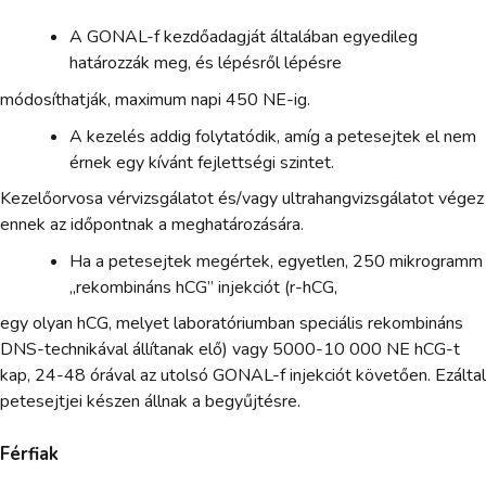
A GONAL-f kezdőadagját általában egyedileg
határozzák meg, és lépésről lépésre
módosíthatják, maximum napi 450 NE-ig.
A kezelés addig folytatódik, amíg a petesejtek el nem
érnek egy kívánt fejlettségi szintet.
Kezelőorvosa vérvizsgálatot és/vagy ultrahangvizsgálatot végez
ennek az időpontnak a meghatározására.
Ha a petesejtek megértek, egyetlen, 250 mikrogramm
„rekombináns hCG” injekciót (r-hCG,
egy olyan hCG, melyet laboratóriumban speciális rekombináns
DNS-technikával állítanak elő) vagy 5000-10 000 NE hCG-t
kap, 24-48 órával az utolsó GONAL-f injekciót követően. Ezáltal
petesejtjei készen állnak a begyűjtésre.
Férfiak