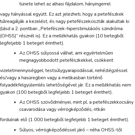
tünete lehet az alhasi fájdalom, hányingerrel
vagy hányással együtt. Ez azt jelezheti, hogy a petefészkek
túlreagálják a kezelést, és nagy petefészekciszták alakultak ki
(lásd a 2. pontban „Petefészek-hiperstimulációs szindróma
(OHSS)” résznél is). Ez a mellékhatás gyakori (10 betegből
legfeljebb 1 beteget érinthet).
Az OHSS súlyossá válhat, ami egyértelműen
megnagyobbodott petefészkekkel, csökkent
vizeletmennyiséggel, testsúlygyarapodással, nehézlégzéssel
és/vagy a hasüregben vagy a mellkasban történő
folyadékfelgyülemlés lehetőségével jár. Ez a mellékhatás nem
gyakori (100 betegből legfeljebb 1 beteget érinthet).
Az OHSS szövődményei, mint pl. a petefészekkocsány
csavarodása vagy vérrögképződés, ritkán
fordulnak elő (1 000 betegből legfeljebb 1 beteget érinthet).
Súlyos, vérrögképződéssel járó – néha OHSS-től