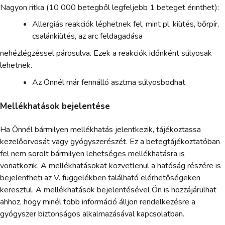
Nagyon ritka (10 000 betegből legfeljebb 1 beteget érinthet):
Allergiás reakciók léphetnek fel, mint pl. kiütés, bőrpír,
csalánkiütés, az arc feldagadása
nehézlégzéssel párosulva. Ezek a reakciók időnként súlyosak
lehetnek.
Az Önnél már fennálló asztma súlyosbodhat.
Mellékhatások bejelentése
Ha Önnél bármilyen mellékhatás jelentkezik, tájékoztassa
kezelőorvosát vagy gyógyszerészét. Ez a betegtájékoztatóban
fel nem sorolt bármilyen lehetséges mellékhatásra is
vonatkozik. A mellékhatásokat közvetlenül a hatóság részére is
bejelentheti az V. függelékben található elérhetőségeken
keresztül. A mellékhatások bejelentésével Ön is hozzájárulhat
ahhoz, hogy minél több információ álljon rendelkezésre a
gyógyszer biztonságos alkalmazásával kapcsolatban.