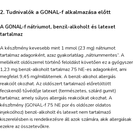
2. Tudnivalók a GONAL-f alkalmazása előtt
A GONAL-f nátriumot, benzil-alkoholt és latexet
tartalmaz
A készítmény kevesebb mint 1 mmol (23 mg) nátriumot
tartalmaz adagonként, azaz gyakorlatilag „nátriummentes”. A
mellékelt oldószerrel történő feloldást követően ez a gyógyszer
1,23 mg benzil-alkoholt tartalmaz 75 NE-es adagonként, ami
megfelel 9,45 mg/milliliternek. A benzil-alkohol allergiás
reakciót okozhat. Az oldószert tartalmazó előretöltött
fecskendő tűvédője latexet (természetes, szilárd gumit)
tartalmaz, amely súlyos allergiás reakciókat okozhat. A
készítmény (GONAL-f 75 NE por és oldószer oldatos
injekcióhoz) benzil-alkoholt és latexet nem tartalmazó
kiszerelésben is rendelkezésre áll azok számára, akik allergiásak
ezekre az összetevőkre.