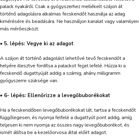
palack nyakáról. Csak a gyógyszerhez mellékelt szájon át
történő adagolásra alkalmas fecskendőt használja az adag
kimérésére és beadására. Ne használjon kanalat vagy valamilyen
más mérőeszközt.
• 5. lépés: Vegye ki az adagot
A szájon át történő adagolást lehetővé tevő fecskendőt a
helyére illesztve fordítsa a palackot fejjel lefelé. Húzza ki a
fecskendő dugattyúját addig a számig, ahány milligramm
gyógyszerre szüksége van.
• 6- lépés: Ellenőrizze a levegőbuborékokat
Ha a fecskendőben levegőbuborékokat lát, tartsa a fecskendőt
függőlegesen, és nyomja felfelé a dugattyút pont addig, amíg
teljesen ki nem nyomja az összes nagy levegőbuborékot, és
ismét állítsa be a kezelőorvosa által előírt adagot.