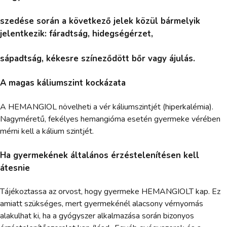
szedése során a következő jelek közül bármelyik
jelentkezik: fáradtság, hidegségérzet,
sápadtság, kékesre színeződött bőr vagy ájulás.
A magas káliumszint kockázata
A HEMANGIOL növelheti a vér káliumszintjét (hiperkalémia).
Nagyméretű, fekélyes hemangióma esetén gyermeke vérében
mérni kell a kálium szintjét.
Ha gyermekének általános érzéstelenítésen kell
átesnie
Tájékoztassa az orvost, hogy gyermeke HEMANGIOLT kap. Ez
amiatt szükséges, mert gyermekénél alacsony vérnyomás
alakulhat ki, ha a gyógyszer alkalmazása során bizonyos