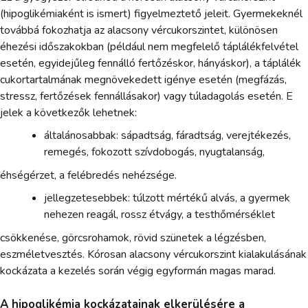
(hipoglikémiaként is ismert) figyelmeztető jeleit. Gyermekeknél
továbbá fokozhatja az alacsony vércukorszintet, különösen
éhezési időszakokban (például nem megfelelő táplálékfelvétel
esetén, egyidejűleg fennálló fertőzéskor, hányáskor), a táplálék
cukortartalmának megnövekedett igénye esetén (megfázás,
stressz, fertőzések fennállásakor) vagy túladagolás esetén. E
jelek a következők lehetnek:
általánosabbak: sápadtság, fáradtság, verejtékezés,
remegés, fokozott szívdobogás, nyugtalanság,
éhségérzet, a felébredés nehézsége.
jellegzetesebbek: túlzott mértékű alvás, a gyermek
nehezen reagál, rossz étvágy, a testhőmérséklet
csökkenése, görcsrohamok, rövid szünetek a légzésben,
eszméletvesztés. Kórosan alacsony vércukorszint kialakulásának
kockázata a kezelés során végig egyformán magas marad.
A hipoglikémia kockázatainak elkerülésére a