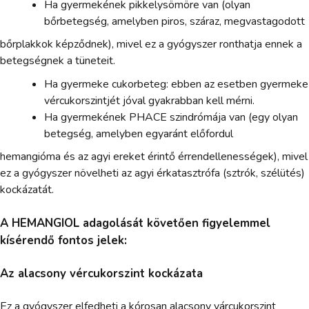
Ha gyermekének pikkelysömöre van (olyan
bőrbetegség, amelyben piros, száraz, megvastagodott
bőrplakkok képződnek), mivel ez a gyógyszer ronthatja ennek a
betegségnek a tüneteit.
Ha gyermeke cukorbeteg: ebben az esetben gyermeke
vércukorszintjét jóval gyakrabban kell mérni.
Ha gyermekének PHACE szindrómája van (egy olyan
betegség, amelyben egyaránt előfordul
hemangióma és az agyi ereket érintő érrendellenességek), mivel
ez a gyógyszer növelheti az agyi érkatasztrófa (sztrók, szélütés)
kockázatát.
A HEMANGIOL adagolását követően figyelemmel
kísérendő fontos jelek:
Az alacsony vércukorszint kockázata
Ez a gyógyszer elfedheti a kórosan alacsony várcukorszint