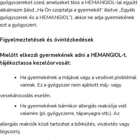
gyógyszereket szed, amelyeket tilos a HEMANGIOL-lal együtt
alkalmazni (lásd „Ha Ön szoptatja a gyermekét” illetve „Egyéb
gyógyszerek és a HEMANGIOL”), akkor ne adja gyermekének
ezt a gyógyszert.
Figyelmeztetések és óvintézkedések
Mielőtt elkezdi gyermekének adni a HEMANGIOL-t,
tájékoztassa kezelőorvosát:
Ha gyermekének a májával vagy a veséivel problémái
vannak. Ez a gyógyszer nem ajánlott máj- vagy
vesekárosodás esetén.
Ha gyermekének bármikor allergiás reakciója volt
valamire (pl. gyógyszerre, tápanyagra stb.). Az
allergiás reakciók közé tartozhat a bőrkiütés, viszketés vagy
légszomj.