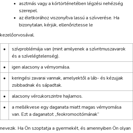
asztmás vagy a kórtörténetében légzési nehézség
szerepel.
az életkorához viszonyítva lassú a szívverése. Ha
bizonytalan, kérjük, ellenőriztesse le
kezelőorvosával.
•
szívproblémája van (mint amilyenek a szívritmuszavarok
és a szívelégtelenség).
•
igen alacsony a vérnyomása.
•
keringési zavarai vannak, amelyektől a láb- és kézujjak
zsibbadnak és sápadtak.
•
alacsony vércukorszintre hajlamos.
•
a mellékvese egy daganata miatt magas vérnyomása
van. Ezt a daganatot „feokromocitómának”
nevezik. Ha Ön szoptatja a gyermekét, és amennyiben Ön olyan