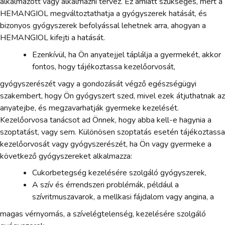
alkalmazott vagy alkalmazni tervez. Ez amiatt szükséges, mert a
HEMANGIOL megváltoztathatja a gyógyszerek hatását, és
bizonyos gyógyszerek befolyással lehetnek arra, ahogyan a
HEMANGIOL kifejti a hatását.
Ezenkívül, ha Ön anyatejjel táplálja a gyermekét, akkor
fontos, hogy tájékoztassa kezelőorvosát,
gyógyszerészét vagy a gondozását végző egészségügyi
szakembert, hogy Ön gyógyszert szed, mivel ezek átjuthatnak az
anyatejbe, és megzavarhatják gyermeke kezelését.
Kezelőorvosa tanácsot ad Önnek, hogy abba kell-e hagynia a
szoptatást, vagy sem. Különösen szoptatás esetén tájékoztassa
kezelőorvosát vagy gyógyszerészét, ha Ön vagy gyermeke a
következő gyógyszereket alkalmazza:
Cukorbetegség kezelésére szolgáló gyógyszerek,
A szív és érrendszeri problémák, például a
szívritmuszavarok, a mellkasi fájdalom vagy angina, a
magas vérnyomás, a szívelégtelenség, kezelésére szolgáló