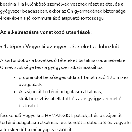
beadnia. Ha különböző személyek vesznek részt az étel és a
gyógyszer beadásában, akkor az Ön gyermekének biztonsága
érdekében a jó kommunikáció alapvető fontosságú.
Az alkalmazásra vonatkozó utasítások:
• 1. lépés: Vegye ki az egyes tételeket a dobozból
A kartondoboz a következő tételeket tartalmazza, amelyekre
Önnek szüksége lesz a gyógyszer alkalmazásához:
propranolol belsőleges oldatot tartalmazó 120 ml-es
üvegpalack
A szájon át történő adagolásra alkalmas,
skálabeosztással ellátott és az e gyógyszer mellé
biztosított
fecskendő Vegye ki a HEMANGIOL palackját és a szájon át
történő adagolásra alkalmas fecskendőt a dobozból és vegye ki
a fecskendőt a műanyag zacskóból.