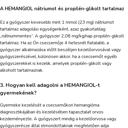
A HEMANGIOL nátriumot és propilén-glikolt tartalmaz
Ez a gyógyszer kevesebb mint 1 mmol (23 mg) nátriumot
tartalmaz adagolási egységenként, azaz gyakorlatilag
„nátriummentes”. A gyógyszer 2,08 mg/kg/nap propilén-glikolt
tartalmaz. Ha az Ön csecsemője 4 hetesnél fiatalabb, a
gyógyszer alkalmazása előtt beszéljen kezelőorvosával vagy
gyógyszerészével, különösen akkor, ha a csecsemőt egyéb
gyógyszerekkel is kezelik, amelyek propilén-glikolt vagy
alkoholt tartalmaznak.
3. Hogyan kell adagolni a HEMANGIOL-t
gyermekének?
Gyermeke kezelését a csecsemőkori hemangióma
diagnosztikájában és kezelésében tapasztalat orvos
kezdeményezte. A gyógyszert mindig a kezelőorvosa vagy
gyógyszerésze által elmondottaknak megfelelően adja