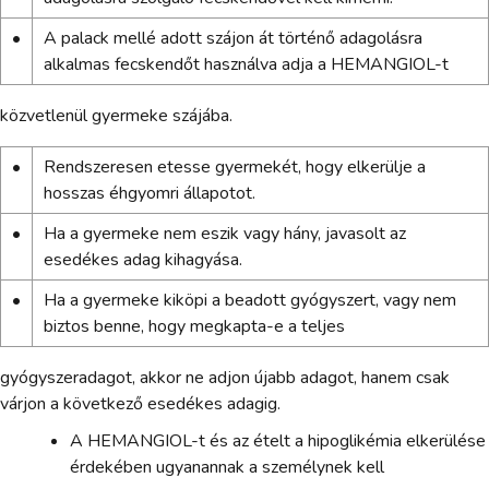
•
A palack mellé adott szájon át történő adagolásra
alkalmas fecskendőt használva adja a HEMANGIOL-t
közvetlenül gyermeke szájába.
•
Rendszeresen etesse gyermekét, hogy elkerülje a
hosszas éhgyomri állapotot.
•
Ha a gyermeke nem eszik vagy hány, javasolt az
esedékes adag kihagyása.
•
Ha a gyermeke kiköpi a beadott gyógyszert, vagy nem
biztos benne, hogy megkapta-e a teljes
gyógyszeradagot, akkor ne adjon újabb adagot, hanem csak
várjon a következő esedékes adagig.
A HEMANGIOL-t és az ételt a hipoglikémia elkerülése
érdekében ugyanannak a személynek kell