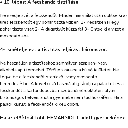
• 10. lépés: A fecskendő tisztítása.
Ne szedje szét a fecskendőt. Minden használat után öblítse ki az
üres fecskendőt egy pohár tiszta vízben: 1- Készítsen ki egy
pohár tiszta vizet 2- A dugattyút húzza fel 3- Öntse ki a vizet a
mosogatójába
4- Ismételje ezt a tisztítási eljárást háromszor.
Ne használjon a tisztításhoz semmilyen szappan- vagy
alkoholalapú terméket. Törölje szárazra a külső felületet. Ne
tegye be a fecskendőt sterilező- vagy mosogató-
berendezésbe. A következő használatig tárolja a palackot és a
fecskendőt a kartondobozban, szobahőmérsékleten, olyan
biztonságos helyen, ahol a gyermeke nem tud hozzáférni. Ha a
palack kiürült, a fecskendőt ki kell dobni.
Ha az előírtnál több HEMANGIOL-t adott gyermekének