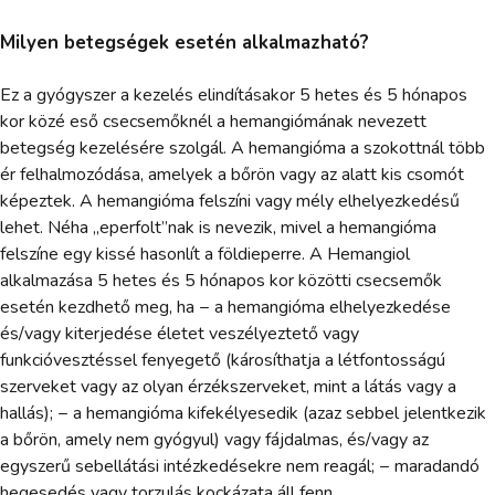
Milyen betegségek esetén alkalmazható?
Ez a gyógyszer a kezelés elindításakor 5 hetes és 5 hónapos
kor közé eső csecsemőknél a hemangiómának nevezett
betegség kezelésére szolgál. A hemangióma a szokottnál több
ér felhalmozódása, amelyek a bőrön vagy az alatt kis csomót
képeztek. A hemangióma felszíni vagy mély elhelyezkedésű
lehet. Néha „eperfolt”nak is nevezik, mivel a hemangióma
felszíne egy kissé hasonlít a földieperre. A Hemangiol
alkalmazása 5 hetes és 5 hónapos kor közötti csecsemők
esetén kezdhető meg, ha − a hemangióma elhelyezkedése
és/vagy kiterjedése életet veszélyeztető vagy
funkcióvesztéssel fenyegető (károsíthatja a létfontosságú
szerveket vagy az olyan érzékszerveket, mint a látás vagy a
hallás); − a hemangióma kifekélyesedik (azaz sebbel jelentkezik
a bőrön, amely nem gyógyul) vagy fájdalmas, és/vagy az
egyszerű sebellátási intézkedésekre nem reagál; − maradandó
hegesedés vagy torzulás kockázata áll fenn.