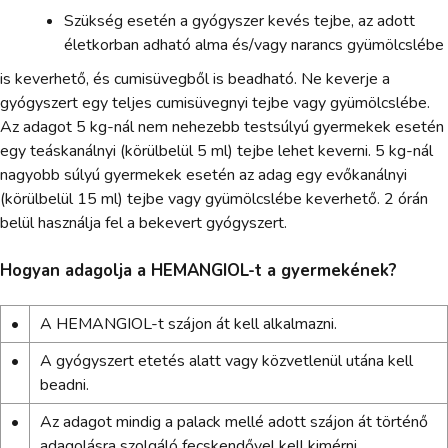
Szükség esetén a gyógyszer kevés tejbe, az adott
életkorban adható alma és/vagy narancs gyümölcslébe
is keverhető, és cumisüvegből is beadható. Ne keverje a
gyógyszert egy teljes cumisüvegnyi tejbe vagy gyümölcslébe.
Az adagot 5 kg-nál nem nehezebb testsúlyú gyermekek esetén
egy teáskanálnyi (körülbelül 5 ml) tejbe lehet keverni. 5 kg-nál
nagyobb súlyú gyermekek esetén az adag egy evőkanálnyi
(körülbelül 15 ml) tejbe vagy gyümölcslébe keverhető. 2 órán
belül használja fel a bekevert gyógyszert.
Hogyan adagolja a HEMANGIOL-t a gyermekének?
•
A HEMANGIOL-t szájon át kell alkalmazni.
•
A gyógyszert etetés alatt vagy közvetlenül utána kell
beadni.
•
Az adagot mindig a palack mellé adott szájon át történő
adagolásra szolgáló fecskendővel kell kimérni.