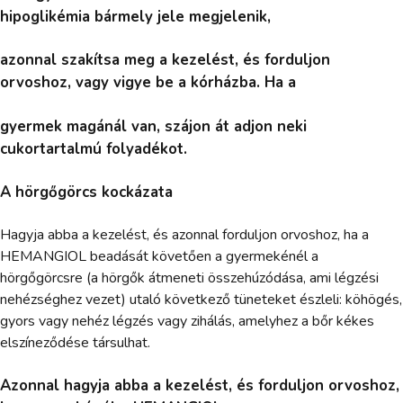
hipoglikémia bármely jele megjelenik,
azonnal szakítsa meg a kezelést, és forduljon
orvoshoz, vagy vigye be a kórházba. Ha a
gyermek magánál van, szájon át adjon neki
cukortartalmú folyadékot.
A hörgőgörcs kockázata
Hagyja abba a kezelést, és azonnal forduljon orvoshoz, ha a
HEMANGIOL beadását követően a gyermekénél a
hörgőgörcsre (a hörgők átmeneti összehúzódása, ami légzési
nehézséghez vezet) utaló következő tüneteket észleli: köhögés,
gyors vagy nehéz légzés vagy zihálás, amelyhez a bőr kékes
elszíneződése társulhat.
Azonnal hagyja abba a kezelést, és forduljon orvoshoz,