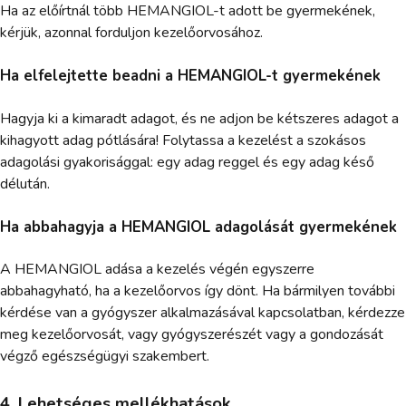
Ha az előírtnál több HEMANGIOL-t adott be gyermekének,
kérjük, azonnal forduljon kezelőorvosához.
Ha elfelejtette beadni a HEMANGIOL-t gyermekének
Hagyja ki a kimaradt adagot, és ne adjon be kétszeres adagot a
kihagyott adag pótlására! Folytassa a kezelést a szokásos
adagolási gyakorisággal: egy adag reggel és egy adag késő
délután.
Ha abbahagyja a HEMANGIOL adagolását gyermekének
A HEMANGIOL adása a kezelés végén egyszerre
abbahagyható, ha a kezelőorvos így dönt. Ha bármilyen további
kérdése van a gyógyszer alkalmazásával kapcsolatban, kérdezze
meg kezelőorvosát, vagy gyógyszerészét vagy a gondozását
végző egészségügyi szakembert.
4. Lehetséges mellékhatások