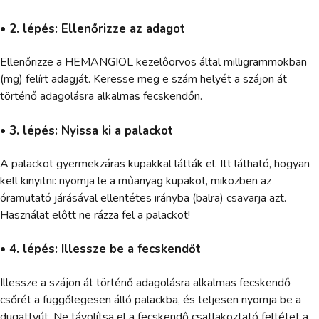
• 2. lépés: Ellenőrizze az adagot
Ellenőrizze a HEMANGIOL kezelőorvos által milligrammokban
(mg) felírt adagját. Keresse meg e szám helyét a szájon át
történő adagolásra alkalmas fecskendőn.
• 3. lépés: Nyissa ki a palackot
A palackot gyermekzáras kupakkal látták el. Itt látható, hogyan
kell kinyitni: nyomja le a műanyag kupakot, miközben az
óramutató járásával ellentétes irányba (balra) csavarja azt.
Használat előtt ne rázza fel a palackot!
• 4. lépés: Illessze be a fecskendőt
Illessze a szájon át történő adagolásra alkalmas fecskendő
csőrét a függőlegesen álló palackba, és teljesen nyomja be a
dugattyút. Ne távolítsa el a fecskendő csatlakoztató feltétet a