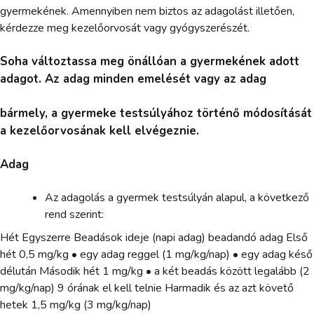
gyermekének. Amennyiben nem biztos az adagolást illetően,
kérdezze meg kezelőorvosát vagy gyógyszerészét.
Soha változtassa meg önállóan a gyermekének adott
adagot. Az adag minden emelését vagy az adag
bármely, a gyermeke testsúlyához történő módosítását
a kezelőorvosának kell elvégeznie.
Adag
Az adagolás a gyermek testsúlyán alapul, a következő
rend szerint:
Hét Egyszerre Beadások ideje (napi adag) beadandó adag Első
hét 0,5 mg/kg • egy adag reggel (1 mg/kg/nap) • egy adag késő
délután Második hét 1 mg/kg • a két beadás között legalább (2
mg/kg/nap) 9 órának el kell telnie Harmadik és az azt követő
hetek 1,5 mg/kg (3 mg/kg/nap)