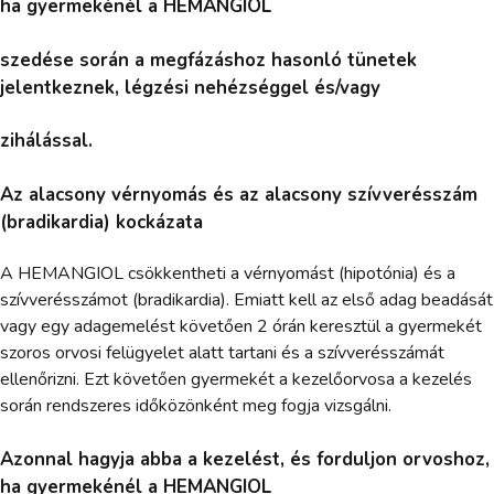
ha gyermekénél a HEMANGIOL
szedése során a megfázáshoz hasonló tünetek
jelentkeznek, légzési nehézséggel és/vagy
zihálással.
Az alacsony vérnyomás és az alacsony szívverésszám
(bradikardia) kockázata
A HEMANGIOL csökkentheti a vérnyomást (hipotónia) és a
szívverésszámot (bradikardia). Emiatt kell az első adag beadását
vagy egy adagemelést követően 2 órán keresztül a gyermekét
szoros orvosi felügyelet alatt tartani és a szívverésszámát
ellenőrizni. Ezt követően gyermekét a kezelőorvosa a kezelés
során rendszeres időközönként meg fogja vizsgálni.
Azonnal hagyja abba a kezelést, és forduljon orvoshoz,
ha gyermekénél a HEMANGIOL