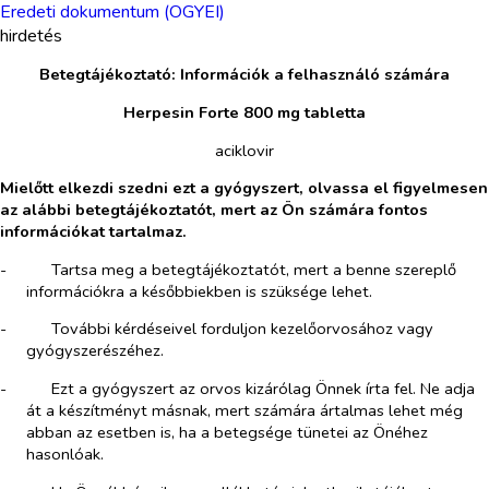
Eredeti dokumentum (OGYEI)
hirdetés
Betegtájékoztató: Információk a felhasználó számára
Herpesin Forte 800 mg tabletta
aciklovir
Mielőtt elkezdi szedni ezt a gyógyszert, olvassa el figyelmesen
az alábbi betegtájékoztatót, mert az Ön számára fontos
információkat tartalmaz.
-​
Tartsa meg a betegtájékoztatót, mert a benne szereplő
információkra a későbbiekben is szüksége lehet.
-​
További kérdéseivel forduljon kezelőorvosához vagy
gyógyszerészéhez.
-​
Ezt a gyógyszert az orvos kizárólag Önnek írta fel. Ne adja
át a készítményt másnak, mert számára ártalmas lehet még
abban az esetben is, ha a betegsége tünetei az Önéhez
hasonlóak.