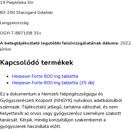
19 Pelplińska Str.
83-200 Starogard Gdański
Lengyelország
OGYI-T-8871/08 35×
A betegtájékoztató legutóbbi felülvizsgálatának dátuma:
2022.
június.
Kapcsolódó termékek
Herpesin Forte 800 mg tabletta
Herpesin Forte 800 mg tabletta (35 db)
Ez a dokumentum a Nemzeti Népegészségügyi és
Gyógyszerészeti Központ (NNGYK) nyilvános adatbázisából
származik. Tájékoztató jellegű, tartalma változhat, és nem
helyettesíti az orvos vagy gyógyszerész személyre szabott
tanácsát. Kérjük, mindig konzultáljon szakemberrel a
gyógyszerek használata előtt.