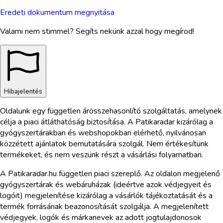
Eredeti dokumentum megnyitása
Valami nem stimmel? Segíts nekünk azzal hogy megírod!
Hibajelentés
Oldalunk egy független árösszehasonlító szolgáltatás, amelynek
célja a piaci átláthatóság biztosítása. A Patikaradar kizárólag a
gyógyszertárakban és webshopokban elérhető, nyilvánosan
közzétett ajánlatok bemutatására szolgál. Nem értékesítünk
termékeket, és nem veszünk részt a vásárlási folyamatban.
A Patikaradar.hu független piaci szereplő. Az oldalon megjelenő
gyógyszertárak és webáruházak (ideértve azok védjegyeit és
logóit) megjelenítése kizárólag a vásárlók tájékoztatását és a
termék forrásának beazonosítását szolgálja. A megjelenített
védjegyek, logók és márkanevek az adott jogtulajdonosok