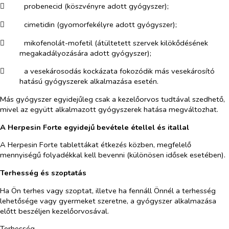
​
probenecid (köszvényre adott gyógyszer);
​
cimetidin (gyomorfekélyre adott gyógyszer);
​
mikofenolát-mofetil (átültetett szervek kilökődésének
megakadályozására adott gyógyszer);
​
a vesekárosodás kockázata fokozódik más vesekárosító
hatású gyógyszerek alkalmazása esetén.
Más gyógyszer egyidejűleg csak a kezelőorvos tudtával szedhető,
mivel az együtt alkalmazott gyógyszerek hatása megváltozhat.
A Herpesin Forte egyidejű bevétele étellel és itallal
A Herpesin Forte tablettákat étkezés közben, megfelelő
mennyiségű folyadékkal kell bevenni (különösen idősek esetében).
Terhesség és szoptatás
Ha Ön terhes vagy szoptat, illetve ha fennáll Önnél a terhesség
lehetősége vagy gyermeket szeretne, a gyógyszer alkalmazása
előtt beszéljen kezelőorvosával.
Terhesség