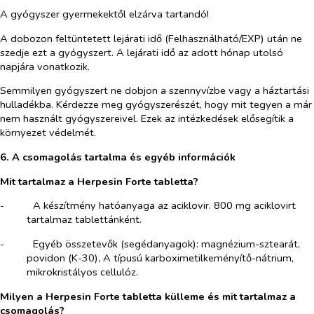
A gyógyszer gyermekektől elzárva tartandó!
A dobozon feltüntetett lejárati idő (Felhasználható/EXP) után ne
szedje ezt a gyógyszert. A lejárati idő az adott hónap utolsó
napjára vonatkozik.
Semmilyen gyógyszert ne dobjon a szennyvízbe vagy a háztartási
hulladékba. Kérdezze meg gyógyszerészét, hogy mit tegyen a már
nem használt gyógyszereivel. Ezek az intézkedések elősegítik a
környezet védelmét.
6. A
csomagolás tartalma és egyéb információk
Mit tartalmaz a Herpesin Forte tabletta?
-​
A készítmény hatóanyaga az aciklovir. 800 mg aciklovirt
tartalmaz tablettánként.
-​
Egyéb összetevők (segédanyagok): magnézium-sztearát,
povidon (K-30), A típusú karboximetilkeményítő-nátrium,
mikrokristályos cellulóz.
Milyen a Herpesin Forte tabletta külleme és mit tartalmaz a
csomagolás?