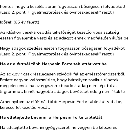
Fontos, hogy a kezelés során fogyasszon bőségesen folyadékot!
(Lásd 2. pont „Figyelmeztetések és óvintézkedések” részt.)
Idősek (65 év felett)
Az időskori vesekárosodás lehetőségét kezelőorvosa szükség
esetén figyelembe veszi és az adagot ennek megfelelően állítja be.
Nagy adagok szedése esetén fogyasszon bőségesen folyadékot!
(Lásd 2. pont „Figyelmeztetések és óvintézkedések” részt.)
Ha az előírtnál több Herpesin Forte tablettát vett be
A
z aciklovir csak részlegesen szívódik fel az emésztőrendszerből.
Emiatt nagyon valószínűtlen, hogy bármilyen toxikus tünetek
megjelenjenek, ha az egyszerre beadott adag nem lépi túl az
5 grammot. Ennél nagyobb adagok bevételét eddig nem írták le.
Amennyiben az előírtnál több Herpesin Forte tablettát vett be,
keresse fel kezelőorvosát.
Ha elfelejtette bevenni a Herpesin Forte tablettát
Ha elfelejtette bevenni gyógyszerét, ne vegyen be kétszeres