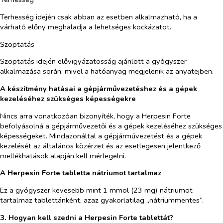
Terhesség idején csak abban az esetben alkalmazható, ha a
várható előny meghaladja a lehetséges kockázatot.
Szoptatás
Szoptatás idején elővigyázatosság ajánlott a gyógyszer
alkalmazása során, mivel a hatóanyag megjelenik az anyatejben.
A készítmény hatásai a gépjárművezetéshez és a gépek
kezeléséhez szükséges képességekre
Nincs arra vonatkozóan bizonyíték, hogy a Herpesin Forte
befolyásolná a gépjárművezetői és a gépek kezeléséhez szükséges
képességeket. Mindazonáltal a gépjárművezetést és a gépek
kezelését az általános közérzet és az esetlegesen jelentkező
mellékhatások alapján kell mérlegelni.
A Herpesin Forte tabletta nátriumot tartalmaz
Ez a gyógyszer kevesebb mint 1 mmol (23 mg) nátriumot
tartalmaz tablettánként, azaz gyakorlatilag „nátriummentes”.
3. Hogyan kell szedni a Herpesin Forte tablettát
?