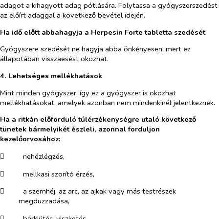
adagot a kihagyott adag pótlására. Folytassa a gyógyszerszedést
az előírt adaggal a következő bevétel idején.
Ha idő előtt abbahagyja a Herpesin Forte tabletta szedését
Gyógyszere szedését ne hagyja abba önkényesen, mert ez
állapotában visszaesést okozhat.
4. Lehetséges mellékhatások
Mint minden gyógyszer, így ez a gyógyszer is okozhat
mellékhatásokat, amelyek azonban nem mindenkinél jelentkeznek.
Ha a ritkán előforduló túlérzékenységre utaló következő
tünetek bármelyikét észleli, azonnal forduljon
kezelőorvosához:
​
nehézlégzés,
​
mellkasi szorító érzés,
​
a szemhéj, az arc, az ajkak vagy más testrészek
megduzzadása,
​
bőrkiütés, viszketés.