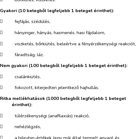
Gyakori
(10 betegből legfeljebb 1 beteget érinthet):
​
fejfájás, szédülés,
​
hányinger, hányás, hasmenés, hasi fájdalom,
​
viszketés, bőrkiütés, beleértve a fényérzékenységi reakciót,
​
fáradtság, láz.
Nem gyakori
(100 betegből legfeljebb 1 beteget érinthet):
​
csalánkiütés,
​
fokozott, kiterjedten jelentkező hajhullás.
Ritka mellékhatások (1000 betegből legfeljebb 1 beteget
érinthet):
​
túlérzékenységi (anafilaxiás) reakció,
​
nehézlégzés,
​
a bilirubin-értékek (egy máj által termelt anyag) és