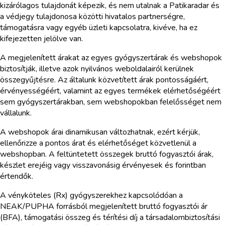
kizárólagos tulajdonát képezik, és nem utalnak a Patikaradar és
a védjegy tulajdonosa közötti hivatalos partnerségre,
támogatásra vagy egyéb üzleti kapcsolatra, kivéve, ha ez
kifejezetten jelölve van.
A megjelenített árakat az egyes gyógyszertárak és webshopok
biztosítják, illetve azok nyilvános weboldalairól kerülnek
összegyűjtésre. Az általunk közvetített árak pontosságáért,
érvényességéért, valamint az egyes termékek elérhetőségéért
sem gyógyszertárakban, sem webshopokban felelősséget nem
vállalunk.
A webshopok árai dinamikusan változhatnak, ezért kérjük,
ellenőrizze a pontos árat és elérhetőséget közvetlenül a
webshopban. A feltüntetett összegek bruttó fogyasztói árak,
készlet erejéig vagy visszavonásig érvényesek és forintban
értendők.
A vényköteles (Rx) gyógyszerekhez kapcsolódóan a
NEAK/PUPHA forrásból megjelenített bruttó fogyasztói ár
(BFA), támogatási összeg és térítési díj a társadalombiztosítási