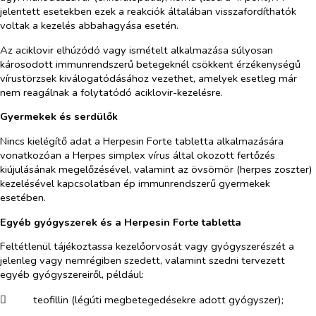
jelentett esetekben ezek a reakciók általában visszafordíthatók
voltak a kezelés abbahagyása esetén.
Az aciklovir elhúzódó vagy ismételt alkalmazása súlyosan
károsodott immunrendszerű betegeknél csökkent érzékenységű
vírustörzsek kiválogatódásához vezethet, amelyek esetleg már
nem reagálnak a folytatódó aciklovir-kezelésre.
Gyermekek és serdülők
Nincs kielégítő adat a Herpesin Forte tabletta alkalmazására
vonatkozóan a
Herpes simplex
vírus által okozott fertőzés
kiújulásának megelőzésével, valamint az övsömör (
herpes zoszter
)
kezelésével kapcsolatban ép immunrendszerű gyermekek
esetében.
Egyéb gyógyszerek és a Herpesin Forte tabletta
Feltétlenül tájékoztassa kezelőorvosát vagy gyógyszerészét a
jelenleg vagy nemrégiben szedett, valamint szedni tervezett
egyéb gyógyszereiről, például:
​
teofillin (légúti megbetegedésekre adott gyógyszer);