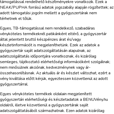
támogatással rendelhető készítményekre vonatkozik. Ezek a
NEAK/PUPHA forrású adatok jogszabály alapján rögzítettek; az
adott támogatási jogcím mellett a gyógyszertárak nem
térhetnek el tőlük.
Egyes, TB-támogatással nem rendelkező, szabadáras
vényköteles termékeknél patikánként eltérő, a gyógyszertár
által jelentett bruttó készpénzes árat és/vagy
készletinformációt is megjeleníthetünk. Ezek az adatok a
gyógyszertár saját adatszolgáltatásán alapulnak, az
adatszolgáltatás időpontjára vonatkoznak, és kizárólag
semleges, tájékoztató elérhetőségi információként szolgálnak;
nem minősülnek akciónak, kedvezménynek vagy ár-
összehasonlításnak. Az aktuális ár és készlet változhat, ezért a
vény kiváltása előtt kérjük, egyeztessen közvetlenül az adott
gyógyszertárral.
Egyes vényköteles termékek oldalain megjelenített
gyógyszertári elérhetőségi és készletadatok a BENUVény.hu
oldalról, illetve közvetlenül a gyógyszertárak saját
adatszolgáltatásából származhatnak. Ezen adatok kizárólag