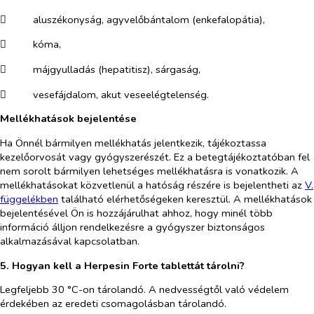
​
aluszékonyság, agyvelőbántalom (enkefalopátia),
​
kóma,
​
májgyulladás (hepatitisz), sárgaság,
​
vesefájdalom, akut veseelégtelenség.
Mellékhatások bejelentése
Ha Önnél bármilyen mellékhatás jelentkezik, tájékoztassa
kezelőorvosát vagy gyógyszerészét. Ez a betegtájékoztatóban fel
nem sorolt bármilyen lehetséges mellékhatásra is vonatkozik. A
mellékhatásokat közvetlenül a hatóság részére is bejelentheti az
V.
függel
é
kben
található elérhetőségeken keresztül. A mellékhatások
bejelentésével Ön is hozzájárulhat ahhoz, hogy minél több
információ álljon rendelkezésre a gyógyszer biztonságos
alkalmazásával kapcsolatban.
5. Hogyan kell a Herpesin Forte tablettát tárolni?
Legfeljebb 30 °C-on tárolandó. A nedvességtől való védelem
érdekében az eredeti csomagolásban tárolandó.