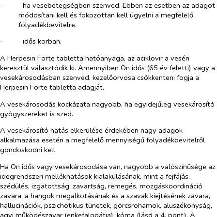
-​
ha vesebetegségben szenved. Ebben az esetben az adagot
módosítani kell és fokozottan kell ügyelni a megfelelő
folyadékbevitelre.
-​
idős korban.
A Herpesin Forte tabletta hatóanyaga, az aciklovir a vesén
keresztül választódik ki. Amennyiben Ön idős (65 év feletti) vagy a
vesekárosodásban szenved, kezelőorvosa csökkenteni fogja a
Herpesin Forte tabletta adagját.
A vesekárosodás kockázata nagyobb, ha egyidejűleg vesekárosító
gyógyszereket is szed.
A vesekárosító hatás elkerülése érdekében nagy adagok
alkalmazása esetén a megfelelő mennyiségű folyadékbevitelről
gondoskodni kell.
Ha Ön idős vagy vesekárosodása van, nagyobb a valószínűsége az
idegrendszeri mellékhatások kialakulásának, mint a fejfájás,
szédülés, izgatottság, zavartság, remegés, mozgáskoordináció
zavara, a hangok megalkotásának és a szavak kiejtésének zavara,
hallucinációk, pszichotikus tünetek, görcsrohamok, aluszékonyság,
agyi működészavar (enkefalopátia), kóma (lásd a 4. pont). A