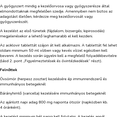
A gyógyszert mindig a kezelőorvosa vagy gyógyszerésze által
elmondottaknak megfelelően szedje. Amennyiben nem biztos az
adagolást illetően, kérdezze meg kezelőorvosát vagy
gyógyszerészét.
A kezelést az első tünetek (fájdalom, bizsergés, kipirosodás)
megjelenésekor a lehető leghamarabb el kell kezdeni.
Az aciklovir tablettát szájon át kell alkalmazni. A tablettát fel lehet
oldani minimum 50 ml vízben vagy kevés vízzel egészben kell
bevenni. A kezelés során ügyelni kell a megfelelő folyadékbevitelre
(lásd 2. pont „Figyelmeztetések és óvintézkedések” részt).
Felnőttek
Övsömör (herpesz zoszter) kezelésére ép immunrendszerű és
immunhiányos betegeknél
Bárányhimlő (varicella) kezelésére immunhiányos betegeknél
Az ajánlott napi adag 800 mg naponta ötször (napközben kb.
4 óránként).
A kezelést minimum hét napig kell folytatni. A kezelés annál