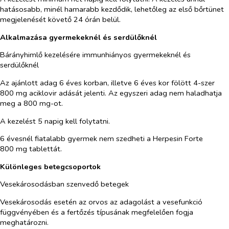
hatásosabb, minél hamarabb kezdődik, lehetőleg az első bőrtünet
megjelenését követő 24 órán belül.
Alkalmazása gyermekeknél és serdülőknél
Bárányhimlő kezelésére immunhiányos gyermekeknél és
serdülőknél
Az ajánlott adag 6 éves korban, illetve 6 éves kor fölött 4-szer
800 mg aciklovir adását jelenti. Az egyszeri adag nem haladhatja
meg a 800 mg-ot.
A kezelést 5 napig kell folytatni.
6 évesnél fiatalabb gyermek nem szedheti a Herpesin Forte
800 mg tablettát.
Különleges betegcsoportok
Vesekárosodásban szenvedő betegek
Vesekárosodás esetén az orvos az adagolást a vesefunkció
függvényében és a fertőzés típusának megfelelően fogja
meghatározni.