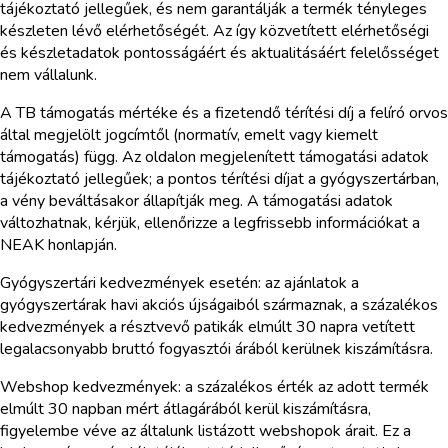
tájékoztató jellegűek, és nem garantálják a termék tényleges
készleten lévő elérhetőségét. Az így közvetített elérhetőségi
és készletadatok pontosságáért és aktualitásáért felelősséget
nem vállalunk.
A TB támogatás mértéke és a fizetendő térítési díj a felíró orvos
által megjelölt jogcímtől (normatív, emelt vagy kiemelt
támogatás) függ. Az oldalon megjelenített támogatási adatok
tájékoztató jellegűek; a pontos térítési díjat a gyógyszertárban,
a vény beváltásakor állapítják meg. A támogatási adatok
változhatnak, kérjük, ellenőrizze a legfrissebb információkat a
NEAK honlapján.
Gyógyszertári kedvezmények esetén: az ajánlatok a
gyógyszertárak havi akciós újságaiból származnak, a százalékos
kedvezmények a résztvevő patikák elmúlt 30 napra vetített
legalacsonyabb bruttó fogyasztói árából kerülnek kiszámításra.
Webshop kedvezmények: a százalékos érték az adott termék
elmúlt 30 napban mért átlagárából kerül kiszámításra,
figyelembe véve az általunk listázott webshopok árait. Ez a