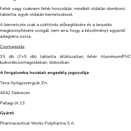
Fehér vagy csaknem fehér hosszúkás, mindkét oldalán domború
tabletta, egyik oldalán bemetszéssel.
A bemetszés csak a széttörés elősegítésére és a lenyelés
megkönnyítésére szolgál, nem arra, hogy a készítményt egyenlő
adagokra ossza.
Csomagolás
35 db (7×5 db) tabletta átlátszatlan, fehér Alumínium/PVC
buborékcsomagolásban, dobozban.
A forgalomba hozatali engedély jogosultja
Teva Gyógyszergyár Zrt.
4042 Debrecen
Pallagi út 13.
Gyártó
Pharmaceutical Works Polpharma S.A.