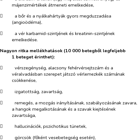
májenzimértékek átmeneti emelkedése,
​
a bőr és a nyálkahártyák gyors megduzzadása
(angioödéma),
​
a vér karbamid-szintjének és kreatinin-szintjének
emelkedése.
Nagyon ritka mellékhatások (10 000 betegből legfeljebb
1 beteget érinthet):
​
vérszegénység, alacsony fehérvérsejtszám és a
véralvadásban szerepet játszó vérlemezkék számának
csökkenése,
​
izgatottság, zavartság,
​
remegés, a mozgás irányításának, szabályozásának zavara,
a hangok megalkotásának és a szavak kiejtésének
zavartsága,
​
hallucinációk, pszichotikus tünetek,
​
görcsök (főként vesebetegség esetén),