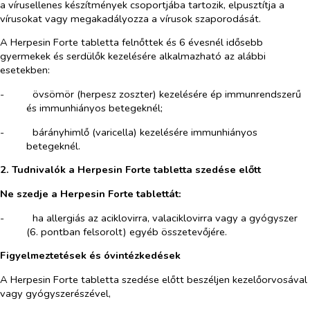
a vírusellenes készítmények csoportjába tartozik, elpusztítja a
vírusokat vagy megakadályozza a vírusok szaporodását.
A Herpesin Forte tabletta felnőttek és 6 évesnél idősebb
gyermekek és serdülők kezelésére alkalmazható az alábbi
esetekben:
-​
övsömör (
herpesz zoszter
) kezelésére ép immunrendszerű
és immunhiányos betegeknél;
-​
bárányhimlő (
varicella
) kezelésére immunhiányos
betegeknél.
2. Tudnivalók a Herpesin Forte tabletta szedése előtt
Ne szedje a Herpesin Forte tablettát:
-​
ha allergiás az aciklovirra, valaciklovirra vagy a gyógyszer
(6. pontban felsorolt) egyéb összetevőjére.
Figyelmeztetések és óvintézkedések
A Herpesin Forte tabletta szedése előtt beszéljen kezelőorvosával
vagy gyógyszerészével,