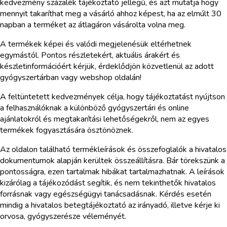
kedvezmény százalék tájékoztató jellegű, és azt mutatja hogy
mennyit takaríthat meg a vásárló ahhoz képest, ha az elmúlt 30
napban a terméket az átlagáron vásárolta volna meg.
A termékek képei és valódi megjelenésük eltérhetnek
egymástól. Pontos részletekért, aktuális árakért és
készletinformációért kérjük, érdeklődjön közvetlenül az adott
gyógyszertárban vagy webshop oldalán!
A feltüntetett kedvezmények célja, hogy tájékoztatást nyújtson
a felhasználóknak a különböző gyógyszertári és online
ajánlatokról és megtakarítási lehetőségekről, nem az egyes
termékek fogyasztására ösztönöznek.
Az oldalon található termékleírások és összefoglalók a hivatalos
dokumentumok alapján kerültek összeállításra. Bár törekszünk a
pontosságra, ezen tartalmak hibákat tartalmazhatnak. A leírások
kizárólag a tájékozódást segítik, és nem tekinthetők hivatalos
forrásnak vagy egészségügyi tanácsadásnak. Kérdés esetén
mindig a hivatalos betegtájékoztató az irányadó, illetve kérje ki
orvosa, gyógyszerésze véleményét.