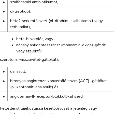
•
szulfonamid antibiotikumot,
•
oktreotidot,
•
béta2 serkentő szert (pl. ritodrint, szalbutamolt vagy
terbutalint),
béta-blokkolót, vagy
néhány antidepresszánst (monoamin-oxidáz-gátlót
vagy szelektív
szerotonin-visszavétel-gátlókat),
•
danazolt,
•
bizonyos angiotenzin konvertáló enzim (ACE) -gátlókat
(pl. kaptoprilt, enalaprilt) és
•
angiotenzin-II-receptor-blokkolókat szed.
Feltétlenül tájékoztassa kezelőorvosát a jelenleg vagy