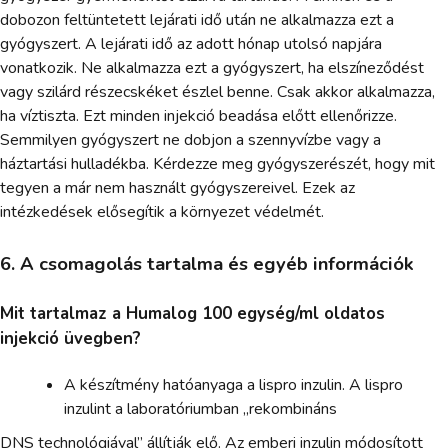
dobozon feltüntetett lejárati idő után ne alkalmazza ezt a
gyógyszert. A lejárati idő az adott hónap utolsó napjára
vonatkozik. Ne alkalmazza ezt a gyógyszert, ha elszíneződést
vagy szilárd részecskéket észlel benne. Csak akkor alkalmazza,
ha víztiszta. Ezt minden injekció beadása előtt ellenőrizze.
Semmilyen gyógyszert ne dobjon a szennyvízbe vagy a
háztartási hulladékba. Kérdezze meg gyógyszerészét, hogy mit
tegyen a már nem használt gyógyszereivel. Ezek az
intézkedések elősegítik a környezet védelmét.
6. A csomagolás tartalma és egyéb információk
Mit tartalmaz a Humalog 100 egység/ml oldatos
injekció üvegben?
A készítmény hatóanyaga a lispro inzulin. A lispro
inzulint a laboratóriumban „rekombináns
DNS technológiával” állítják elő. Az emberi inzulin módosított