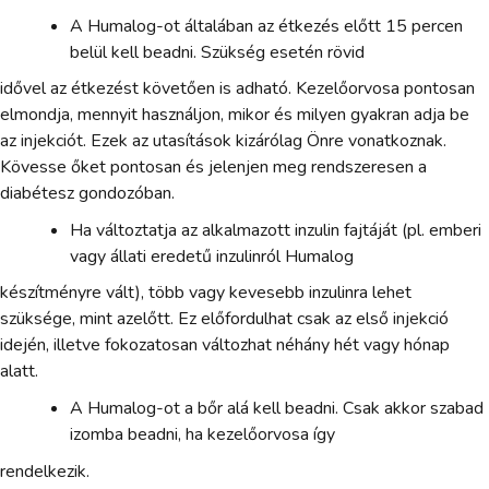
A Humalog-ot általában az étkezés előtt 15 percen
belül kell beadni. Szükség esetén rövid
idővel az étkezést követően is adható. Kezelőorvosa pontosan
elmondja, mennyit használjon, mikor és milyen gyakran adja be
az injekciót. Ezek az utasítások kizárólag Önre vonatkoznak.
Kövesse őket pontosan és jelenjen meg rendszeresen a
diabétesz gondozóban.
Ha változtatja az alkalmazott inzulin fajtáját (pl. emberi
vagy állati eredetű inzulinról Humalog
készítményre vált), több vagy kevesebb inzulinra lehet
szüksége, mint azelőtt. Ez előfordulhat csak az első injekció
idején, illetve fokozatosan változhat néhány hét vagy hónap
alatt.
A Humalog-ot a bőr alá kell beadni. Csak akkor szabad
izomba beadni, ha kezelőorvosa így
rendelkezik.