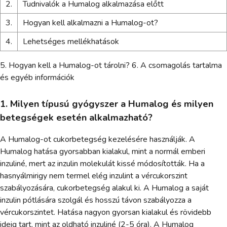
2.
Tudnivalók a Humalog alkalmazása előtt
3.
Hogyan kell alkalmazni a Humalog-ot?
4.
Lehetséges mellékhatások
5. Hogyan kell a Humalog-ot tárolni? 6. A csomagolás tartalma
és egyéb információk
1. Milyen típusú gyógyszer a Humalog és milyen
betegségek esetén alkalmazható?
A Humalog-ot cukorbetegség kezelésére használják. A
Humalog hatása gyorsabban kialakul, mint a normál emberi
inzuliné, mert az inzulin molekulát kissé módosították. Ha a
hasnyálmirigy nem termel elég inzulint a vércukorszint
szabályozására, cukorbetegség alakul ki. A Humalog a saját
inzulin pótlására szolgál és hosszú távon szabályozza a
vércukorszintet. Hatása nagyon gyorsan kialakul és rövidebb
ideig tart, mint az oldható inzuliné (2-5 óra). A Humalog