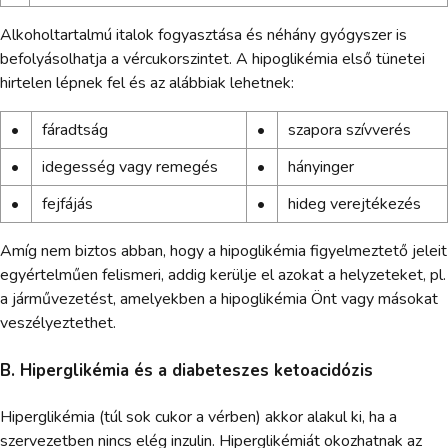
Alkoholtartalmú italok fogyasztása és néhány gyógyszer is
befolyásolhatja a vércukorszintet. A hipoglikémia első tünetei
hirtelen lépnek fel és az alábbiak lehetnek:
•
fáradtság
•
szapora szívverés
•
idegesség vagy remegés
•
hányinger
•
fejfájás
•
hideg verejtékezés
Amíg nem biztos abban, hogy a hipoglikémia figyelmeztető jeleit
egyértelműen felismeri, addig kerülje el azokat a helyzeteket, pl.
a járművezetést, amelyekben a hipoglikémia Önt vagy másokat
veszélyeztethet.
B. Hiperglikémia és a diabeteszes ketoacidózis
Hiperglikémia (túl sok cukor a vérben) akkor alakul ki, ha a
szervezetben nincs elég inzulin. Hiperglikémiát okozhatnak az