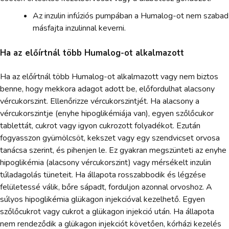
Az inzulin infúziós pumpában a Humalog-ot nem szabad
másfajta inzulinnal keverni.
Ha az előírtnál több Humalog-ot alkalmazott
Ha az előírtnál több Humalog-ot alkalmazott vagy nem biztos
benne, hogy mekkora adagot adott be, előfordulhat alacsony
vércukorszint. Ellenőrizze vércukorszintjét. Ha alacsony a
vércukorszintje (enyhe hipoglikémiája van), egyen szőlőcukor
tablettát, cukrot vagy igyon cukrozott folyadékot. Ezután
fogyasszon gyümölcsöt, kekszet vagy egy szendvicset orvosa
tanácsa szerint, és pihenjen le. Ez gyakran megszünteti az enyhe
hipoglikémia (alacsony vércukorszint) vagy mérsékelt inzulin
túladagolás tüneteit. Ha állapota rosszabbodik és légzése
felületessé válik, bőre sápadt, forduljon azonnal orvoshoz. A
súlyos hipoglikémia glükagon injekcióval kezelhető. Egyen
szőlőcukrot vagy cukrot a glükagon injekció után. Ha állapota
nem rendeződik a glükagon injekciót követően, kórházi kezelés