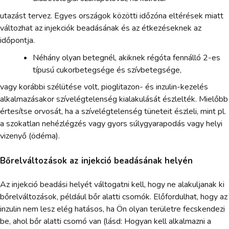
utazást tervez. Egyes országok közötti időzóna eltérések miatt
változhat az injekciók beadásának és az étkezéseknek az
időpontja.
Néhány olyan betegnél, akiknek régóta fennálló 2-es
típusú cukorbetegsége és szívbetegsége,
vagy korábbi szélütése volt, pioglitazon- és inzulin-kezelés
alkalmazásakor szívelégtelenség kialakulását észlelték. Mielőbb
értesítse orvosát, ha a szívelégtelenség tüneteit észleli, mint pl.
a szokatlan nehézlégzés vagy gyors súlygyarapodás vagy helyi
vizenyő (ödéma).
Bőrelváltozások az injekció beadásának helyén
Az injekció beadási helyét váltogatni kell, hogy ne alakuljanak ki
bőrelváltozások, például bőr alatti csomók. Előfordulhat, hogy az
inzulin nem lesz elég hatásos, ha Ön olyan területre fecskendezi
be, ahol bőr alatti csomó van (lásd: Hogyan kell alkalmazni a