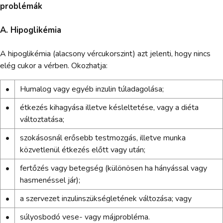
problémák
A. Hipoglikémia
A hipoglikémia (alacsony vércukorszint) azt jelenti, hogy nincs
elég cukor a vérben. Okozhatja:
•
Humalog vagy egyéb inzulin túladagolása;
•
étkezés kihagyása illetve késleltetése, vagy a diéta
változtatása;
•
szokásosnál erősebb testmozgás, illetve munka
közvetlenül étkezés előtt vagy után;
•
fertőzés vagy betegség (különösen ha hányással vagy
hasmenéssel jár);
•
a szervezet inzulinszükségletének változása; vagy
•
súlyosbodó vese- vagy májprobléma.