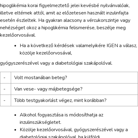
hipoglikémia korai figyelmeztető jelei kevésbé nyilvánvalóak,
illetve eltérnek attól, amit az előzetesen használt inzulinfajta
esetén észleltek. Ha gyakran alacsony a vércukorszintje vagy
nehézséget okoz a hipoglikémia felismerése, beszélje meg
kezelőorvosával.
Ha a következő kérdések valamelyikére IGEN a válasz,
közölje kezelőorvosával,
gyógyszerészével vagy a diabetológiai szakápolóval.
-
Volt mostanában beteg?
-
Van vese- vagy májbetegsége?
-
Több testgyakorlást végez, mint korábban?
Alkohol fogyasztása is módosíthatja az
inzulinszükségletet.
Közölje kezelőorvosával, gyógyszerészével vagy a
diabetológiai szakápolóval, ha külföldi