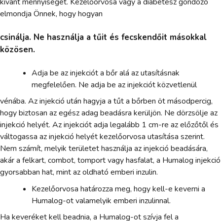
kívánt mennyiségét. Kezelőorvosa vagy a diabétesz gondozó
elmondja Önnek, hogy hogyan
csinálja. Ne használja a tűit és fecskendőit másokkal
közösen.
Adja be az injekciót a bőr alá az utasításnak
megfelelően. Ne adja be az injekciót közvetlenül
vénába. Az injekció után hagyja a tűt a bőrben öt másodpercig,
hogy biztosan az egész adag beadásra kerüljön. Ne dörzsölje az
injekció helyét. Az injekciót adja legalább 1 cm-re az előzőtől és
váltogassa az injekció helyét kezelőorvosa utasítása szerint.
Nem számít, melyik területet használja az injekció beadására,
akár a felkart, combot, tomport vagy hasfalat, a Humalog injekció
gyorsabban hat, mint az oldható emberi inzulin.
Kezelőorvosa határozza meg, hogy kell-e keverni a
Humalog-ot valamelyik emberi inzulinnal.
Ha keveréket kell beadnia, a Humalog-ot szívja fel a