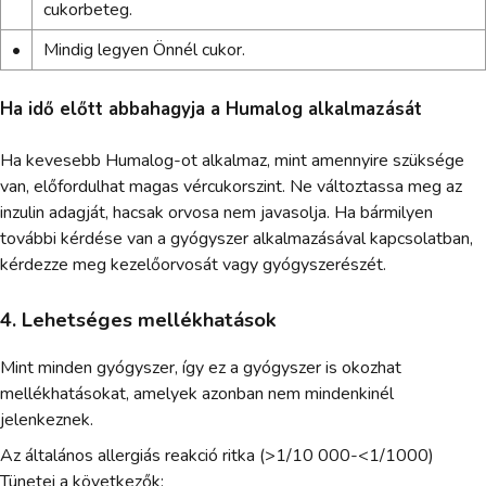
cukorbeteg.
•
Mindig legyen Önnél cukor.
Ha idő előtt abbahagyja a Humalog alkalmazását
Ha kevesebb Humalog-ot alkalmaz, mint amennyire szüksége
van, előfordulhat magas vércukorszint. Ne változtassa meg az
inzulin adagját, hacsak orvosa nem javasolja. Ha bármilyen
további kérdése van a gyógyszer alkalmazásával kapcsolatban,
kérdezze meg kezelőorvosát vagy gyógyszerészét.
4. Lehetséges mellékhatások
Mint minden gyógyszer, így ez a gyógyszer is okozhat
mellékhatásokat, amelyek azonban nem mindenkinél
jelenkeznek.
Az általános allergiás reakció ritka (>1/10 000-<1/1000)
Tünetei a következők: