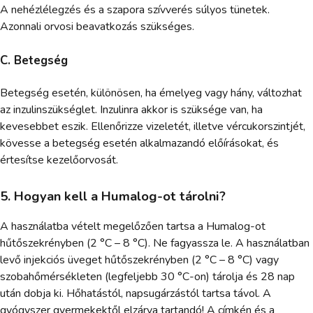
A nehézlélegzés és a szapora szívverés súlyos tünetek.
Azonnali orvosi beavatkozás szükséges.
C. Betegség
Betegség esetén, különösen, ha émelyeg vagy hány, változhat
az inzulinszükséglet. Inzulinra akkor is szüksége van, ha
kevesebbet eszik. Ellenőrizze vizeletét, illetve vércukorszintjét,
kövesse a betegség esetén alkalmazandó előírásokat, és
értesítse kezelőorvosát.
5. Hogyan kell a Humalog-ot tárolni?
A használatba vételt megelőzően tartsa a Humalog-ot
hűtőszekrényben (2 °C – 8 °C). Ne fagyassza le. A használatban
levő injekciós üveget hűtőszekrényben (2 °C – 8 °C) vagy
szobahőmérsékleten (legfeljebb 30 °C-on) tárolja és 28 nap
után dobja ki. Hőhatástól, napsugárzástól tartsa távol. A
gyógyszer gyermekektől elzárva tartandó! A címkén és a