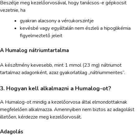
Beszélje meg kezelőorvosával, hogy tanácsos-e gépkocsit
vezetnie, ha
gyakran alacsony a vércukorszintje
kevésbé vagy egyáltalán nem észleli a hipoglikémia
figyelmeztető jeleit
A Humalog nátriumtartalma
A készítmény kevesebb, mint 1 mmol (23 mg) nátriumot
tartalmaz adagonként, azaz gyakorlatilag „nátriummentes”.
3. Hogyan kell alkalmazni a Humalog-ot?
A Humalog-ot mindig a kezelőorvosa által elmondottaknak
megfelelően alkalmazza. Amennyiben nem biztos az adagolást
illetően, kérdezze meg kezelőorvosát.
Adagolás