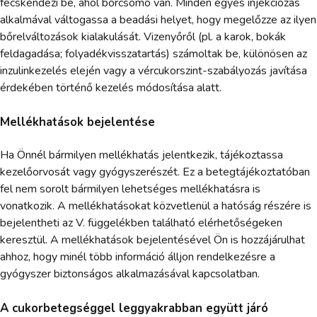
fecskendezi be, ahol bőrcsomó van. Minden egyes injekciózás
alkalmával váltogassa a beadási helyet, hogy megelőzze az ilyen
bőrelváltozások kialakulását. Vizenyőről (pl. a karok, bokák
feldagadása; folyadékvisszatartás) számoltak be, különösen az
inzulinkezelés elején vagy a vércukorszint-szabályozás javítása
érdekében történő kezelés módosítása alatt.
Mellékhatások bejelentése
Ha Önnél bármilyen mellékhatás jelentkezik, tájékoztassa
kezelőorvosát vagy gyógyszerészét. Ez a betegtájékoztatóban
fel nem sorolt bármilyen lehetséges mellékhatásra is
vonatkozik. A mellékhatásokat közvetlenül a hatóság részére is
bejelentheti az V. függelékben található elérhetőségeken
keresztül. A mellékhatások bejelentésével Ön is hozzájárulhat
ahhoz, hogy minél több információ álljon rendelkezésre a
gyógyszer biztonságos alkalmazásával kapcsolatban.
A cukorbetegséggel leggyakrabban együtt járó