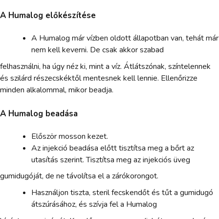
A Humalog előkészítése
A Humalog már vízben oldott állapotban van, tehát már
nem kell keverni. De csak akkor szabad
felhasználni, ha úgy néz ki, mint a víz. Átlátszónak, színtelennek
és szilárd részecskéktől mentesnek kell lennie. Ellenőrizze
minden alkalommal, mikor beadja.
A Humalog beadása
Először mosson kezet.
Az injekció beadása előtt tisztítsa meg a bőrt az
utasítás szerint. Tisztítsa meg az injekciós üveg
gumidugóját, de ne távolítsa el a zárókorongot.
Használjon tiszta, steril fecskendőt és tűt a gumidugó
átszúrásához, és szívja fel a Humalog