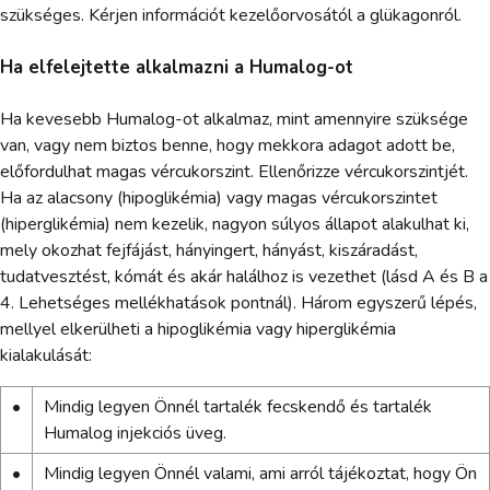
szükséges. Kérjen információt kezelőorvosától a glükagonról.
Ha elfelejtette alkalmazni a Humalog-ot
Ha kevesebb Humalog-ot alkalmaz, mint amennyire szüksége
van, vagy nem biztos benne, hogy mekkora adagot adott be,
előfordulhat magas vércukorszint. Ellenőrizze vércukorszintjét.
Ha az alacsony (hipoglikémia) vagy magas vércukorszintet
(hiperglikémia) nem kezelik, nagyon súlyos állapot alakulhat ki,
mely okozhat fejfájást, hányingert, hányást, kiszáradást,
tudatvesztést, kómát és akár halálhoz is vezethet (lásd A és B a
4. Lehetséges mellékhatások pontnál). Három egyszerű lépés,
mellyel elkerülheti a hipoglikémia vagy hiperglikémia
kialakulását:
•
Mindig legyen Önnél tartalék fecskendő és tartalék
Humalog injekciós üveg.
•
Mindig legyen Önnél valami, ami arról tájékoztat, hogy Ön