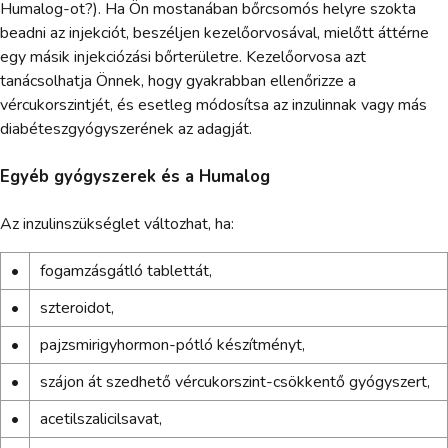
Humalog-ot?). Ha Ön mostanában bőrcsomós helyre szokta
beadni az injekciót, beszéljen kezelőorvosával, mielőtt áttérne
egy másik injekciózási bőrterületre. Kezelőorvosa azt
tanácsolhatja Önnek, hogy gyakrabban ellenőrizze a
vércukorszintjét, és esetleg módosítsa az inzulinnak vagy más
diabéteszgyógyszerének az adagját.
Egyéb gyógyszerek és a Humalog
Az inzulinszükséglet változhat, ha:
•
fogamzásgátló tablettát,
•
szteroidot,
•
pajzsmirigyhormon-pótló készítményt,
•
szájon át szedhető vércukorszint-csökkentő gyógyszert,
•
acetilszalicilsavat,