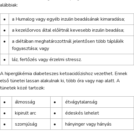
alábbiak:
•
a Humalog vagy egyéb inzulin beadásának kimaradása;
•
a kezelőorvos által előírtnál kevesebb inzulin beadása;
•
a diétában meghatározottnál jelentősen több táplálék
fogyasztása; vagy
•
láz, fertőzés vagy érzelmi stressz.
A hiperglikémia diabeteszes ketoacidózishoz vezethet. Ennek
első tünetei lassan alakulnak ki, több óra vagy nap alatt. A
tünetek közé tartozik:
•
álmosság
•
étvágytalanság
•
kipirult arc
•
édeskés lehelet
•
szomjúság
•
hányinger vagy hányás