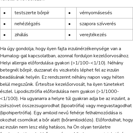
•
testszerte bőrpír
•
vérnyomásesés
•
nehézlégzés
•
szapora szívverés
•
zihálás
•
verejtékezés
Ha úgy gondolja, hogy ilyen fajta inzulinérzékenysége van a
Humalog-gal kapcsolatban, azonnal forduljon kezelőorvosához.
Helyi allergia előfordulása gyakori (>1/100-<1/10). Néhány
betegnél bőrpír, duzzanat és viszketés léphet fel az inzulin
beadásának helyén. Ez rendszerint néhány napon vagy héten
belül megszűnik. Értesítse kezelőorvosát, ha ilyen tüneteket
észlel. Lipodisztrófia előfordulása nem gyakori (>1/1000-
<1/100). Ha ugyanarra a helyre túl gyakran adja be az inzulint, a
zsírszövet összezsugorodhat (lipoatrófia) vagy megvastagodhat
(lipohipertrófia). Egy amiloid nevű fehérje felhalmozódása is
okozhat csomókat a bőr alatt (bőramiloidózis). Előfordulhat, hogy
az inzulin nem lesz elég hatásos, ha Ön olyan területre