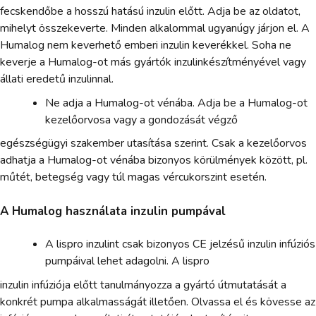
fecskendőbe a hosszú hatású inzulin előtt. Adja be az oldatot,
mihelyt összekeverte. Minden alkalommal ugyanúgy járjon el. A
Humalog nem keverhető emberi inzulin keverékkel. Soha ne
keverje a Humalog-ot más gyártók inzulinkészítményével vagy
állati eredetű inzulinnal.
Ne adja a Humalog-ot vénába. Adja be a Humalog-ot
kezelőorvosa vagy a gondozását végző
egészségügyi szakember utasítása szerint. Csak a kezelőorvos
adhatja a Humalog-ot vénába bizonyos körülmények között, pl.
műtét, betegség vagy túl magas vércukorszint esetén.
A Humalog használata inzulin pumpával
A lispro inzulint csak bizonyos CE jelzésű inzulin infúziós
pumpáival lehet adagolni. A lispro
inzulin infúziója előtt tanulmányozza a gyártó útmutatását a
konkrét pumpa alkalmasságát illetően. Olvassa el és kövesse az