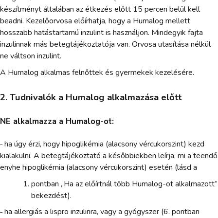
készítményt általában az étkezés előtt 15 percen belül kell
beadni. Kezelőorvosa előírhatja, hogy a Humalog mellett
hosszabb hatástartamú inzulint is használjon. Mindegyik fajta
inzulinnak más betegtájékoztatója van. Orvosa utasítása nélkül
ne váltson inzulint.
A Humalog alkalmas felnőttek és gyermekek kezelésére.
2. Tudnivalók a Humalog alkalmazása előtt
NE alkalmazza a Humalog-ot:
˗ ha úgy érzi, hogy hipoglikémia (alacsony vércukorszint) kezd
kialakulni. A betegtájékoztató a későbbiekben leírja, mi a teendő
enyhe hipoglikémia (alacsony vércukorszint) esetén (lásd a
pontban „Ha az előírtnál több Humalog-ot alkalmazott”
bekezdést).
˗ ha allergiás a lispro inzulinra, vagy a gyógyszer (6. pontban