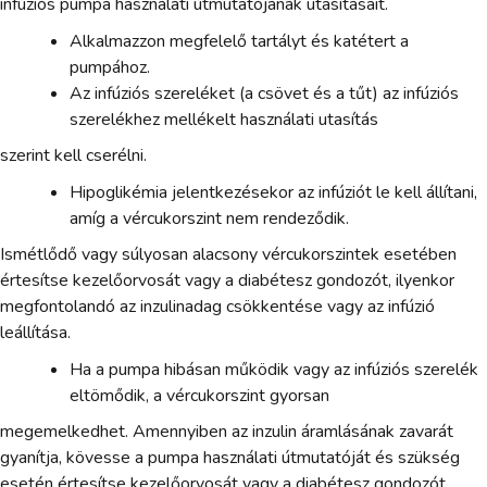
infúziós pumpa használati útmutatójának utasításait.
Alkalmazzon megfelelő tartályt és katétert a
pumpához.
Az infúziós szereléket (a csövet és a tűt) az infúziós
szerelékhez mellékelt használati utasítás
szerint kell cserélni.
Hipoglikémia jelentkezésekor az infúziót le kell állítani,
amíg a vércukorszint nem rendeződik.
Ismétlődő vagy súlyosan alacsony vércukorszintek esetében
értesítse kezelőorvosát vagy a diabétesz gondozót, ilyenkor
megfontolandó az inzulinadag csökkentése vagy az infúzió
leállítása.
Ha a pumpa hibásan működik vagy az infúziós szerelék
eltömődik, a vércukorszint gyorsan
megemelkedhet. Amennyiben az inzulin áramlásának zavarát
gyanítja, kövesse a pumpa használati útmutatóját és szükség
esetén értesítse kezelőorvosát vagy a diabétesz gondozót.