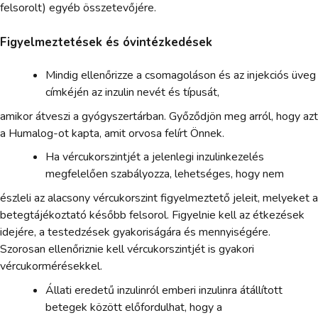
felsorolt) egyéb összetevőjére.
Figyelmeztetések és óvintézkedések
Mindig ellenőrizze a csomagoláson és az injekciós üveg
címkéjén az inzulin nevét és típusát,
amikor átveszi a gyógyszertárban. Győződjön meg arról, hogy azt
a Humalog-ot kapta, amit orvosa felírt Önnek.
Ha vércukorszintjét a jelenlegi inzulinkezelés
megfelelően szabályozza, lehetséges, hogy nem
észleli az alacsony vércukorszint figyelmeztető jeleit, melyeket a
betegtájékoztató később felsorol. Figyelnie kell az étkezések
idejére, a testedzések gyakoriságára és mennyiségére.
Szorosan ellenőriznie kell vércukorszintjét is gyakori
vércukormérésekkel.
Állati eredetű inzulinról emberi inzulinra átállított
betegek között előfordulhat, hogy a