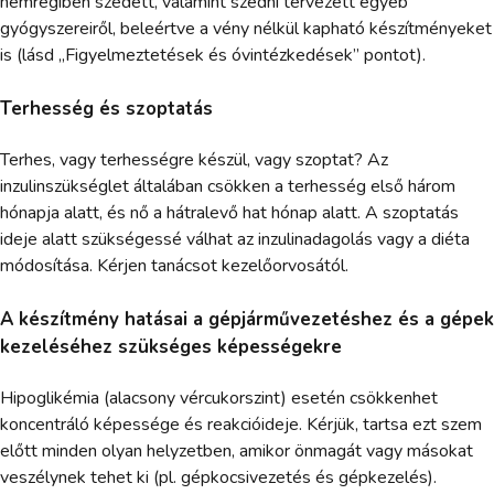
nemrégiben szedett, valamint szedni tervezett egyéb
gyógyszereiről, beleértve a vény nélkül kapható készítményeket
is (lásd „Figyelmeztetések és óvintézkedések” pontot).
Terhesség és szoptatás
Terhes, vagy terhességre készül, vagy szoptat? Az
inzulinszükséglet általában csökken a terhesség első három
hónapja alatt, és nő a hátralevő hat hónap alatt. A szoptatás
ideje alatt szükségessé válhat az inzulinadagolás vagy a diéta
módosítása. Kérjen tanácsot kezelőorvosától.
A készítmény hatásai a gépjárművezetéshez és a gépek
kezeléséhez szükséges képességekre
Hipoglikémia (alacsony vércukorszint) esetén csökkenhet
koncentráló képessége és reakcióideje. Kérjük, tartsa ezt szem
előtt minden olyan helyzetben, amikor önmagát vagy másokat
veszélynek tehet ki (pl. gépkocsivezetés és gépkezelés).