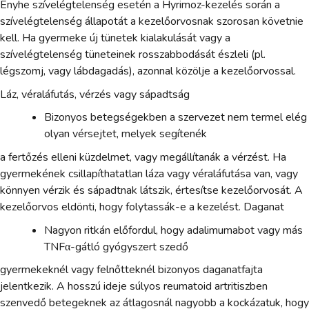
Enyhe szívelégtelenség esetén a Hyrimoz-kezelés során a
szívelégtelenség állapotát a kezelőorvosnak szorosan követnie
kell. Ha gyermeke új tünetek kialakulását vagy a
szívelégtelenség tüneteinek rosszabbodását észleli (pl.
légszomj, vagy lábdagadás), azonnal közölje a kezelőorvossal.
Láz, véraláfutás, vérzés vagy sápadtság
Bizonyos betegségekben a szervezet nem termel elég
olyan vérsejtet, melyek segítenék
a fertőzés elleni küzdelmet, vagy megállítanák a vérzést. Ha
gyermekének csillapíthatatlan láza vagy véraláfutása van, vagy
könnyen vérzik és sápadtnak látszik, értesítse kezelőorvosát. A
kezelőorvos eldönti, hogy folytassák-e a kezelést. Daganat
Nagyon ritkán előfordul, hogy adalimumabot vagy más
TNFα-gátló gyógyszert szedő
gyermekeknél vagy felnőtteknél bizonyos daganatfajta
jelentkezik. A hosszú ideje súlyos reumatoid artritiszben
szenvedő betegeknek az átlagosnál nagyobb a kockázatuk, hogy