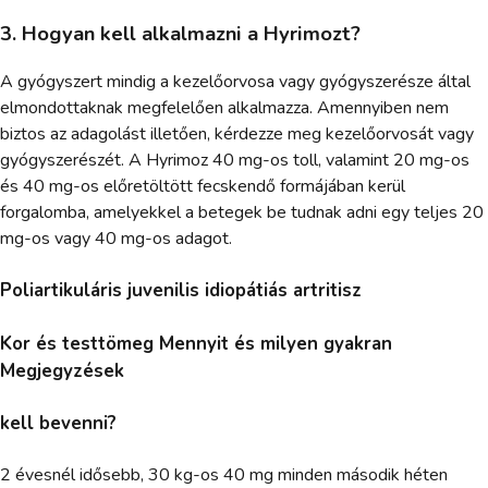
3. Hogyan kell alkalmazni a Hyrimozt?
A gyógyszert mindig a kezelőorvosa vagy gyógyszerésze által
elmondottaknak megfelelően alkalmazza. Amennyiben nem
biztos az adagolást illetően, kérdezze meg kezelőorvosát vagy
gyógyszerészét. A Hyrimoz 40 mg-os toll, valamint 20 mg-os
és 40 mg-os előretöltött fecskendő formájában kerül
forgalomba, amelyekkel a betegek be tudnak adni egy teljes 20
mg-os vagy 40 mg-os adagot.
Poliartikuláris juvenilis idiopátiás artritisz
Kor és testtömeg Mennyit és milyen gyakran
Megjegyzések
kell bevenni?
2 évesnél idősebb, 30 kg-os 40 mg minden második héten