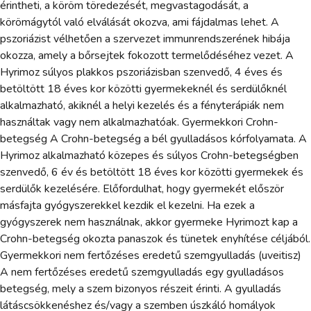
érintheti, a köröm töredezését, megvastagodását, a
körömágytól való elválását okozva, ami fájdalmas lehet. A
pszoriázist vélhetően a szervezet immunrendszerének hibája
okozza, amely a bőrsejtek fokozott termelődéséhez vezet. A
Hyrimoz súlyos plakkos pszoriázisban szenvedő, 4 éves és
betöltött 18 éves kor közötti gyermekeknél és serdülőknél
alkalmazható, akiknél a helyi kezelés és a fényterápiák nem
használtak vagy nem alkalmazhatóak. Gyermekkori Crohn-
betegség A Crohn-betegség a bél gyulladásos kórfolyamata. A
Hyrimoz alkalmazható közepes és súlyos Crohn-betegségben
szenvedő, 6 év és betöltött 18 éves kor közötti gyermekek és
serdülők kezelésére. Előfordulhat, hogy gyermekét először
másfajta gyógyszerekkel kezdik el kezelni. Ha ezek a
gyógyszerek nem használnak, akkor gyermeke Hyrimozt kap a
Crohn-betegség okozta panaszok és tünetek enyhítése céljából.
Gyermekkori nem fertőzéses eredetű szemgyulladás (uveitisz)
A nem fertőzéses eredetű szemgyulladás egy gyulladásos
betegség, mely a szem bizonyos részeit érinti. A gyulladás
látáscsökkenéshez és/vagy a szemben úszkáló homályok