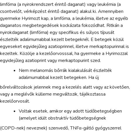
limfóma (a nyirokrendszert érintő daganat) vagy leukémia (a
csontvelőt, vérképzést érintő daganat) alakul ki. Amennyiben
gyermeke Hyrimozt kap, a limfóma, a leukémia, illetve az egyéb
daganatos megbetegedések kockázata fokozódhat. Ritkán a
nyirokdaganat (limfóma) egy specifikus és súlyos típusát
észlelték adalimumabbal kezelt betegeknél. E betegek közül
egyeseket egyidejűleg azatioprinnel, illetve merkaptopurinnal is
kezeltek. Közölje a kezelőorvosssal, ha gyermeke a Hyrimozzal
egyidejűleg azatioprint vagy merkaptopurint szed.
Nem melanomás bőrrák kialakulását észlelték
adalimumabbal kezelt betegeken. Ha új
bőrelváltozások jelennek meg a kezelés alatt vagy az követően,
vagy a meglévők külleme megváltozik, tájékoztassa
kezelőorvosát.
Voltak esetek, amikor egy adott tüdőbetegségben
(amelyet idült obstruktív tüdőbetegségnek
(COPD-nek) neveznek) szenvedő, TNFα-gátló gyógyszerrel