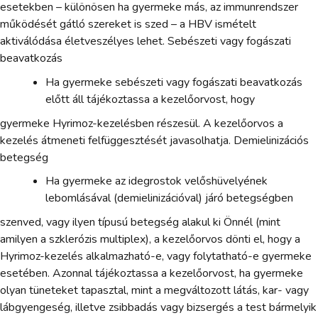
esetekben – különösen ha gyermeke más, az immunrendszer
működését gátló szereket is szed – a HBV ismételt
aktiválódása életveszélyes lehet. Sebészeti vagy fogászati
beavatkozás
Ha gyermeke sebészeti vagy fogászati beavatkozás
előtt áll tájékoztassa a kezelőorvost, hogy
gyermeke Hyrimoz-kezelésben részesül. A kezelőorvos a
kezelés átmeneti felfüggesztését javasolhatja. Demielinizációs
betegség
Ha gyermeke az idegrostok velőshüvelyének
lebomlásával (demielinizációval) járó betegségben
szenved, vagy ilyen típusú betegség alakul ki Önnél (mint
amilyen a szklerózis multiplex), a kezelőorvos dönti el, hogy a
Hyrimoz-kezelés alkalmazható-e, vagy folytatható-e gyermeke
esetében. Azonnal tájékoztassa a kezelőorvost, ha gyermeke
olyan tüneteket tapasztal, mint a megváltozott látás, kar- vagy
lábgyengeség, illetve zsibbadás vagy bizsergés a test bármelyik