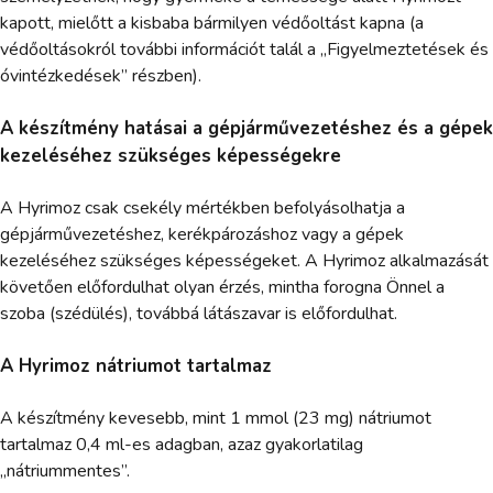
kapott, mielőtt a kisbaba bármilyen védőoltást kapna (a
védőoltásokról további információt talál a „Figyelmeztetések és
óvintézkedések” részben).
A készítmény hatásai a gépjárművezetéshez és a gépek
kezeléséhez szükséges képességekre
A Hyrimoz csak csekély mértékben befolyásolhatja a
gépjárművezetéshez, kerékpározáshoz vagy a gépek
kezeléséhez szükséges képességeket. A Hyrimoz alkalmazását
követően előfordulhat olyan érzés, mintha forogna Önnel a
szoba (szédülés), továbbá látászavar is előfordulhat.
A Hyrimoz nátriumot tartalmaz
A készítmény kevesebb, mint 1 mmol (23 mg) nátriumot
tartalmaz 0,4 ml-es adagban, azaz gyakorlatilag
„nátriummentes”.