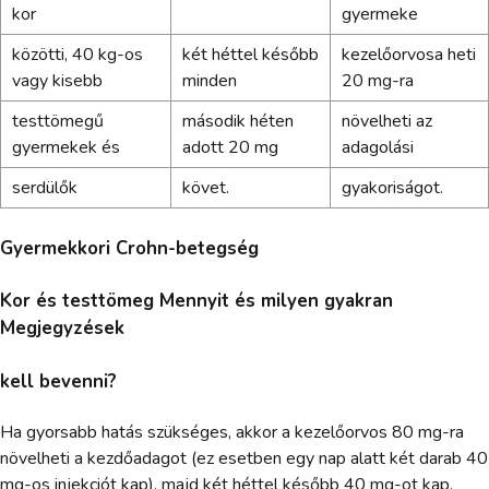
kor
gyermeke
közötti, 40 kg-os
két héttel később
kezelőorvosa heti
vagy kisebb
minden
20 mg-ra
testtömegű
második héten
növelheti az
gyermekek és
adott 20 mg
adagolási
serdülők
követ.
gyakoriságot.
Gyermekkori Crohn-betegség
Kor és testtömeg Mennyit és milyen gyakran
Megjegyzések
kell bevenni?
Ha gyorsabb hatás szükséges, akkor a kezelőorvos 80 mg-ra
növelheti a kezdőadagot (ez esetben egy nap alatt két darab 40
mg-os injekciót kap), majd két héttel később 40 mg-ot kap.