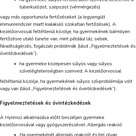
tuberkulózist, szepszist (vérmérgezés)
vagy más opportunista fertőzéseket (a legyengült
immunrendszer miatt kialakuló szokatlan fertőzések). A
kezelőorvossal feltétlenül közölje, ha gyermekének bármilyen
fertőzésre utaló tünete van, mint például láz, sebek,
fáradtságérzés, fogászati problémák (lásd „Figyelmeztetések és
óvintézkedések”).
ha gyermeke közepesen súlyos vagy súlyos
szívelégtelenségben szenved. A kezelőorvossal
feltétlenül közölje, ha gyermekének súlyos szívproblémája volt
vagy van (lásd „Figyelmeztetések és óvintézkedések”).
Figyelmeztetések és óvintézkedések
A Hyrimoz alkalmazása előtt beszéljen gyermeke
kezelőorvosával vagy gyógyszerészével. Allergiás reakció
Ha gyermekénél allergiás reakciót észlel olyan