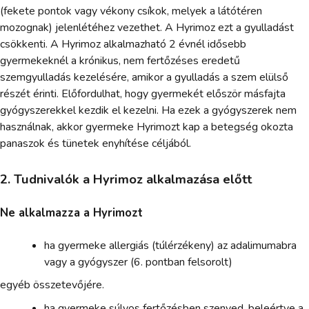
(fekete pontok vagy vékony csíkok, melyek a látótéren
mozognak) jelenlétéhez vezethet. A Hyrimoz ezt a gyulladást
csökkenti. A Hyrimoz alkalmazható 2 évnél idősebb
gyermekeknél a krónikus, nem fertőzéses eredetű
szemgyulladás kezelésére, amikor a gyulladás a szem elülső
részét érinti. Előfordulhat, hogy gyermekét először másfajta
gyógyszerekkel kezdik el kezelni. Ha ezek a gyógyszerek nem
használnak, akkor gyermeke Hyrimozt kap a betegség okozta
panaszok és tünetek enyhítése céljából.
2. Tudnivalók a Hyrimoz alkalmazása előtt
Ne alkalmazza a Hyrimozt
ha gyermeke allergiás (túlérzékeny) az adalimumabra
vagy a gyógyszer (6. pontban felsorolt)
egyéb összetevőjére.
ha gyermeke súlyos fertőzésben szenved, beleértve a