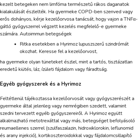
kezelt betegeken nem limfóma természetű rákos daganatok
kialakulását észlelték. Ha gyermeke COPD-ben szenved vagy
erős dohányos, kérje kezelőorvosa tanácsát, hogy vajon a TNFα-
gátló gyógyszerrel végzett kezelés megfelelő-e gyermeke
számára. Autoimmun betegségek
Ritka esetekben a Hyrimoz lupuszszerű szindrómát
okozhat. Keresse fel a kezelőorvost,
ha gyermeke olyan tüneteket észlel, mint a tartós, tisztázatlan
eredetű kiütés, láz, ízületi fájdalom vagy fáradtság.
Egyéb gyógyszerek és a Hyrimoz
Feltétlenül tájékoztassa kezelőorvosát vagy gyógyszerészét a
gyermeke által jelenleg vagy nemrégiben szedett, valamint
szedni tervezett egyéb gyógyszereiről. A Hyrimoz együtt
alkalmazható metotrexáttal vagy más, betegséget befolyásoló
reumaellenes szerrel (szulfaszalazin, hidroxiklorokin, leflunomid
és arany injekció), kortikoszteroidokkal vagy fájdalomcsillapító