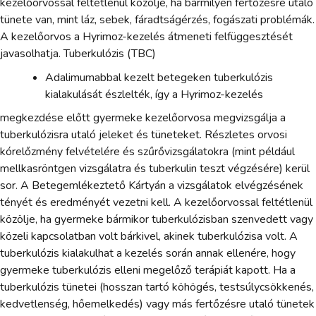
kezelőorvossal feltétlenül közölje, ha bármilyen fertőzésre utaló
tünete van, mint láz, sebek, fáradtságérzés, fogászati problémák.
A kezelőorvos a Hyrimoz-kezelés átmeneti felfüggesztését
javasolhatja. Tuberkulózis (TBC)
Adalimumabbal kezelt betegeken tuberkulózis
kialakulását észlelték, így a Hyrimoz-kezelés
megkezdése előtt gyermeke kezelőorvosa megvizsgálja a
tuberkulózisra utaló jeleket és tüneteket. Részletes orvosi
kórelőzmény felvételére és szűrővizsgálatokra (mint például
mellkasröntgen vizsgálatra és tuberkulin teszt végzésére) kerül
sor. A Betegemlékeztető Kártyán a vizsgálatok elvégzésének
tényét és eredményét vezetni kell. A kezelőorvossal feltétlenül
közölje, ha gyermeke bármikor tuberkulózisban szenvedett vagy
közeli kapcsolatban volt bárkivel, akinek tuberkulózisa volt. A
tuberkulózis kialakulhat a kezelés során annak ellenére, hogy
gyermeke tuberkulózis elleni megelőző terápiát kapott. Ha a
tuberkulózis tünetei (hosszan tartó köhögés, testsúlycsökkenés,
kedvetlenség, hőemelkedés) vagy más fertőzésre utaló tünetek