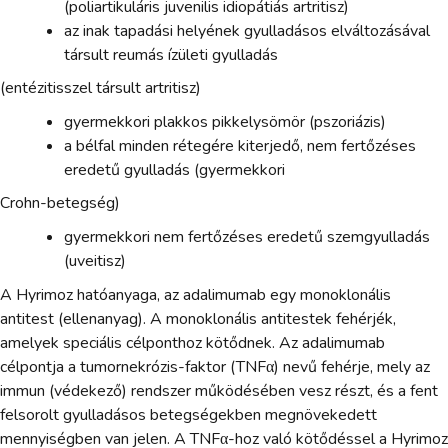
(poliartikuláris juvenilis idiopátiás artritisz)
az inak tapadási helyének gyulladásos elváltozásával
társult reumás ízületi gyulladás
(entézitisszel társult artritisz)
gyermekkori plakkos pikkelysömör (pszoriázis)
a bélfal minden rétegére kiterjedő, nem fertőzéses
eredetű gyulladás (gyermekkori
Crohn-betegség)
gyermekkori nem fertőzéses eredetű szemgyulladás
(uveitisz)
A Hyrimoz hatóanyaga, az adalimumab egy monoklonális
antitest (ellenanyag). A monoklonális antitestek fehérjék,
amelyek speciális célponthoz kötődnek. Az adalimumab
célpontja a tumornekrózis-faktor (TNFα) nevű fehérje, mely az
immun (védekező) rendszer működésében vesz részt, és a fent
felsorolt gyulladásos betegségekben megnövekedett
mennyiségben van jelen. A TNFα-hoz való kötődéssel a Hyrimoz