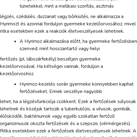
tünetekkel, mint a mellkasi szorítás, asztmás
légzés, szédülés, duzzanat vagy bőrkiütés, ne alkalmazza a
Hyrimozt és azonnal forduljon gyermeke kezelőorvosához, mivel
ritka esetekben ezek a reakciók életveszélyesek lehetnek.
A Hyrimoz alkalmazása előtt, ha gyermeke fertőzésben
szenved, mint hosszantartó vagy helyi
fertőzés (pl. lábszárfekély) beszéljen gyermeke
kezelőorvosával. Ha kétségei vannak, forduljon a
kezelőorvoshoz.
Hyrimoz-kezelés során gyermeke könnyebben kaphat
fertőzéseket. Ennek veszélye nagyobb
lehet, ha a légzésfunkciója csökkent. Ezek a fertőzések súlyosak
lehetnek és közéjük tartozik a tuberkulózis, a vírusok, gombák,
élősködők, baktériumok vagy egyéb szokatlan fertőző
organizmusok okozta fertőzések és a szepszis (vérmérgezés).
Ritka esetekben ezek a fertőzések életveszélyesek lehetnek. A