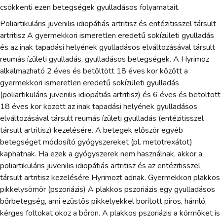
csökkenti ezen betegségek gyulladásos folyamatait.
Poliartikuláris juvenilis idiopátiás artritisz és entézitisszel társult
artritisz A gyermekkori ismeretlen eredetű sokízületi gyulladás
és az inak tapadási helyének gyulladásos elváltozásával társult
reumás ízületi gyulladás, gyulladásos betegségek. A Hyrimoz
alkalmazható 2 éves és betöltött 18 éves kor között a
gyermekkori ismeretlen eredetű sokízületi gyulladás
(poliartikuláris juvenilis idiopátiás artritisz) és 6 éves és betöltött
18 éves kor között az inak tapadási helyének gyulladásos
elváltozásával társult reumás ízületi gyulladás (entézitisszel
társult artritisz) kezelésére. A betegek először egyéb
betegséget módosító gyógyszereket (pl. metotrexátot)
kaphatnak. Ha ezek a gyógyszerek nem használnak, akkor a
poliartikuláris juvenilis idiopátiás artritisz és az entézitisszel
társult artritisz kezelésére Hyrimozt adnak. Gyermekkori plakkos
pikkelysömör (pszoriázis) A plakkos pszoriázis egy gyulladásos
bőrbetegség, ami ezüstös pikkelyekkel borított piros, hámló,
kérges foltokat okoz a bőrön. A plakkos pszoriázis a körmöket is