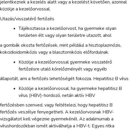
jelentkeznek a kezelés alatt vagy a kezelést követően, azonnal
közölje a kezelőorvossal.
Utazás/visszatérő fertőzés
Tájékoztassa a kezelőorvost, ha gyermeke olyan
területen élt vagy olyan területre utazott, ahol
a gombák okozta fertőzések, mint például a hisztoplazmózis,
kokcidioidomikózis vagy a blasztomikózis előfordulnak.
Közölje a kezelőorvossal gyermeke visszatérő
fertőzésre utaló kórelőzményét vagy egyéb
állapotát, ami a fertőzés lehetőségét fokozza. Hepatitisz B vírus
Közölje a kezelőorvossal, ha gyermeke hepatitisz B
vírus (HBV)-hordozó, netán aktív HBV
fertőzésben szenved, vagy feltételezi, hogy hepatitisz B
fertőzés veszélye fenyegetheti. A kezelőorvosnak HBV-
vizsgálatot kell végeznie gyermekénél. Az adalimumab a
vírushordozókban ismét aktiválhatja a HBV-t. Egyes ritka