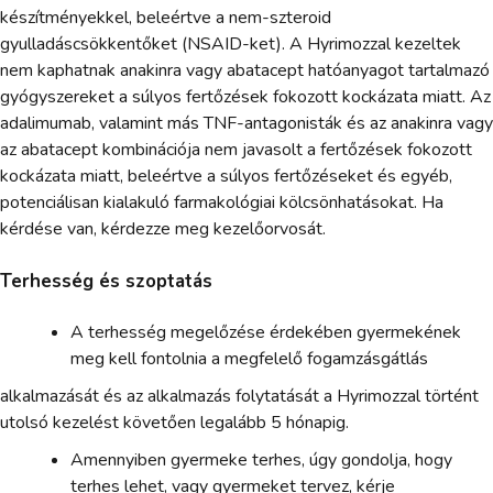
készítményekkel, beleértve a nem-szteroid
gyulladáscsökkentőket (NSAID-ket). A Hyrimozzal kezeltek
nem kaphatnak anakinra vagy abatacept hatóanyagot tartalmazó
gyógyszereket a súlyos fertőzések fokozott kockázata miatt. Az
adalimumab, valamint más TNF-antagonisták és az anakinra vagy
az abatacept kombinációja nem javasolt a fertőzések fokozott
kockázata miatt, beleértve a súlyos fertőzéseket és egyéb,
potenciálisan kialakuló farmakológiai kölcsönhatásokat. Ha
kérdése van, kérdezze meg kezelőorvosát.
Terhesség és szoptatás
A terhesség megelőzése érdekében gyermekének
meg kell fontolnia a megfelelő fogamzásgátlás
alkalmazását és az alkalmazás folytatását a Hyrimozzal történt
utolsó kezelést követően legalább 5 hónapig.
Amennyiben gyermeke terhes, úgy gondolja, hogy
terhes lehet, vagy gyermeket tervez, kérje