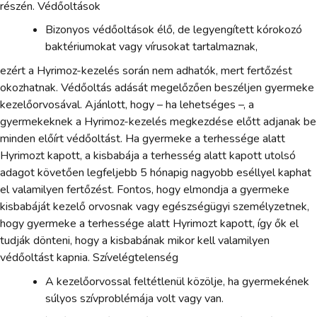
részén. Védőoltások
Bizonyos védőoltások élő, de legyengített kórokozó
baktériumokat vagy vírusokat tartalmaznak,
ezért a Hyrimoz-kezelés során nem adhatók, mert fertőzést
okozhatnak. Védőoltás adását megelőzően beszéljen gyermeke
kezelőorvosával. Ajánlott, hogy – ha lehetséges –, a
gyermekeknek a Hyrimoz-kezelés megkezdése előtt adjanak be
minden előírt védőoltást. Ha gyermeke a terhessége alatt
Hyrimozt kapott, a kisbabája a terhesség alatt kapott utolsó
adagot követően legfeljebb 5 hónapig nagyobb eséllyel kaphat
el valamilyen fertőzést. Fontos, hogy elmondja a gyermeke
kisbabáját kezelő orvosnak vagy egészségügyi személyzetnek,
hogy gyermeke a terhessége alatt Hyrimozt kapott, így ők el
tudják dönteni, hogy a kisbabának mikor kell valamilyen
védőoltást kapnia. Szívelégtelenség
A kezelőorvossal feltétlenül közölje, ha gyermekének
súlyos szívproblémája volt vagy van.