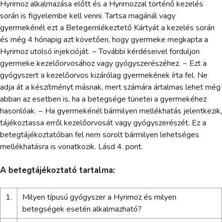
Hyrimoz alkalmazása előtt és a Hyrimozzal történő kezelés
során is figyelembe kell venni. Tartsa magánál vagy
gyermekénél ezt a Betegemlékeztető Kártyát a kezelés során
és még 4 hónapig azt követően, hogy gyermeke megkapta a
Hyrimoz utolsó injekcióját. − További kérdéseivel forduljon
gyermeke kezelőorvosához vagy gyógyszerészéhez. − Ezt a
gyógyszert a kezelőorvos kizárólag gyermekének írta fel. Ne
adja át a készítményt másnak, mert számára ártalmas lehet még
abban az esetben is, ha a betegsége tünetei a gyermekéhez
hasonlóak. − Ha gyermekénél bármilyen mellékhatás jelentkezik,
tájékoztassa erről kezelőorvosát vagy gyógyszerészét. Ez a
betegtájékoztatóban fel nem sorolt bármilyen lehetséges
mellékhatásra is vonatkozik. Lásd 4. pont.
A betegtájékoztató tartalma:
1.
Milyen típusú gyógyszer a Hyrimoz és milyen
betegségek esetén alkalmazható?