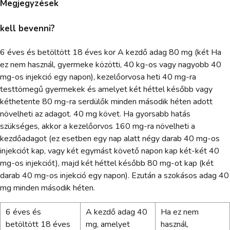
Megjegyzések
kell bevenni?
6 éves és betöltött 18 éves kor A kezdő adag 80 mg (két Ha
ez nem használ, gyermeke közötti, 40 kg-os vagy nagyobb 40
mg-os injekció egy napon), kezelőorvosa heti 40 mg-ra
testtömegű gyermekek és amelyet két héttel később vagy
kéthetente 80 mg-ra serdülők minden második héten adott
növelheti az adagot. 40 mg követ. Ha gyorsabb hatás
szükséges, akkor a kezelőorvos 160 mg-ra növelheti a
kezdőadagot (ez esetben egy nap alatt négy darab 40 mg-os
injekciót kap, vagy két egymást követő napon kap két-két 40
mg-os injekciót), majd két héttel később 80 mg-ot kap (két
darab 40 mg-os injekció egy napon). Ezután a szokásos adag 40
mg minden második héten.
6 éves és
A kezdő adag 40
Ha ez nem
betöltött 18 éves
mg, amelyet
használ,