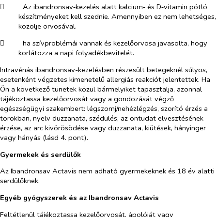
​
Az ibandronsav‑kezelés alatt kalcium‑ és D‑vitamin pótló
készítményeket kell szednie. Amennyiben ez nem lehetséges,
közölje orvosával.
​
ha szívproblémái vannak és kezelőorvosa javasolta, hogy
korlátozza a napi folyadékbevitelét.
Intravénás ibandronsav-kezelésben részesült betegeknél súlyos,
esetenként végzetes kimenetelű allergiás reakciót jelentettek. Ha
Ön a következő tünetek közül bármelyiket tapasztalja, azonnal
tájékoztassa kezelőorvosát vagy a gondozását végző
egészségügyi szakembert: légszomj/nehézlégzés, szorító érzés a
torokban, nyelv duzzanata, szédülés, az öntudat elvesztésének
érzése, az arc kivörösödése vagy duzzanata, kiütések, hányinger
vagy hányás (lásd 4. pont).
Gyermekek és serdülők
Az Ibandronsav Actavis nem adható gyermekeknek és 18 év alatti
serdülőknek.
Egyéb gyógyszerek és az Ibandronsav Actavis
Feltétlenül tájékoztassa kezelőorvosát, ápolóját vagy