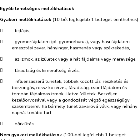
Egyéb lehetséges mellékhatások
Gyakori mellékhatások
(10‑ből legfeljebb 1 beteget érinthetnek)
​
fejfájás,
​
gyomorfájdalom (pl. gyomorhurut), vagy hasi fájdalom,
emésztési zavar, hányinger, hasmenés vagy székrekedés,
​
az izmok, az ízületek vagy a hát fájdalma vagy merevsége,
​
fáradtság és kimerültség érzés,
​
influenzaszerű tünetek, többek között láz, reszketés és
borzongás, rossz közérzet, fáradtság, csontfájdalom és
tompán fájdalmas izmok, illetve ízületek. Beszéljen
kezelőorvosával vagy a gondozását végző egészségügyi
szakemberrel, ha bármely tünet zavaróvá válik, vagy néhány
napnál tovább tart.
​
bőrkiütés.
Nem gyakori mellékhatások
(100‑ból legfeljebb 1 beteget