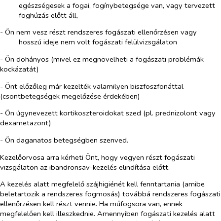
egészségesek a fogai, fogínybetegsége van, vagy tervezett
foghúzás előtt áll,
- Ön nem vesz részt rendszeres fogászati ellenőrzésen vagy
hosszú ideje nem volt fogászati felülvizsgálaton
- Ön dohányos (mivel ez megnövelheti a fogászati problémák
kockázatát)
- Önt előzőleg már kezelték valamilyen biszfoszfonáttal
(csontbetegségek megelőzése érdekében)
- Ön úgynevezett kortikoszteroidokat szed (pl. prednizolont vagy
dexametazont)
- Ön daganatos betegségben szenved.
Kezelőorvosa arra kérheti Önt, hogy vegyen részt fogászati
vizsgálaton az ibandronsav-kezelés elindítása előtt.
A kezelés alatt megfelelő szájhigiénét kell fenntartania (amibe
beletartozik a rendszeres fogmosás) továbbá rendszeres fogászati
ellenőrzésen kell részt vennie. Ha műfogsora van, ennek
megfelelően kell illeszkednie. Amennyiben fogászati kezelés alatt