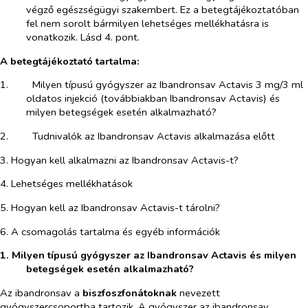
végző egészségügyi szakembert. Ez a betegtájékoztatóban
fel nem sorolt bármilyen lehetséges mellékhatásra is
vonatkozik. Lásd 4. pont.
A betegtájékoztató tartalma:
1.​
Milyen típusú gyógyszer az Ibandronsav Actavis 3 mg/3 ml
oldatos injekció (továbbiakban Ibandronsav Actavis) és
milyen betegségek esetén alkalmazható?
2.​
Tudnivalók az Ibandronsav Actavis alkalmazása előtt
3. Hogyan kell alkalmazni az Ibandronsav Actavis-t?
4. Lehetséges mellékhatások
5. Hogyan kell az Ibandronsav Actavis-t tárolni?
6. A csomagolás tartalma és egyéb információk
1. Milyen típusú gyógyszer az Ibandronsav Actavis és milyen
betegségek esetén alkalmazható?
Az ibandronsav a
biszfoszfonátoknak
nevezett
gyógyszercsoportba tartozik. A gyógyszer az ibandronsav