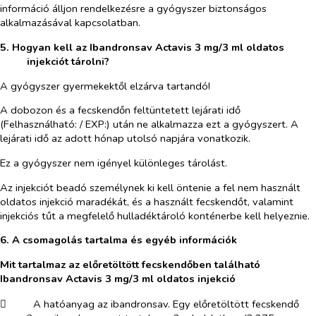
információ álljon rendelkezésre a gyógyszer biztonságos
alkalmazásával kapcsolatban.
5. Hogyan kell az Ibandronsav Actavis 3 mg/3 ml oldatos
injekciót tárolni?
A gyógyszer gyermekektől elzárva tartandó!
A dobozon és a fecskendőn feltüntetett lejárati idő
(Felhasználható: / EXP:) után ne alkalmazza ezt a gyógyszert. A
lejárati idő az adott hónap utolsó napjára vonatkozik.
Ez a gyógyszer nem igényel különleges tárolást.
Az injekciót beadó személynek ki kell öntenie a fel nem használt
oldatos injekció maradékát, és a használt fecskendőt, valamint
injekciós tűt a megfelelő hulladéktároló konténerbe kell helyeznie.
6. A csomagolás tartalma és egyéb információk
Mit tartalmaz az előretöltött fecskendőben található
Ibandronsav Actavis 3 mg/3 ml oldatos injekció
​
A hatóanyag az ibandronsav. Egy előretöltött fecskendő