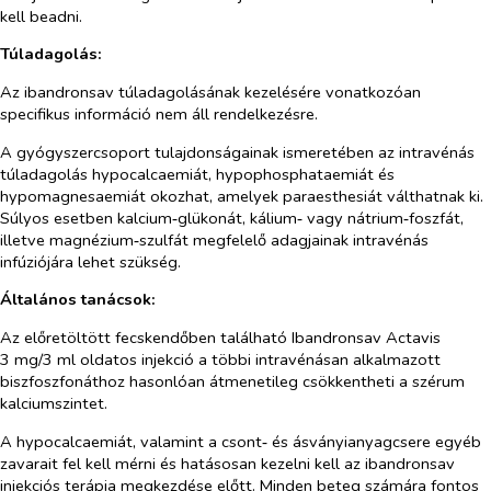
kell beadni.
Túladagolás:
Az ibandronsav túladagolásának kezelésére vonatkozóan
specifikus információ nem áll rendelkezésre.
A gyógyszercsoport tulajdonságainak ismeretében az intravénás
túladagolás hypocalcaemiát, hypophosphataemiát és
hypomagnesaemiát okozhat, amelyek paraesthesiát válthatnak ki.
Súlyos esetben kalcium‑glükonát, kálium‑ vagy nátrium‑foszfát,
illetve magnézium‑szulfát megfelelő adagjainak intravénás
infúziójára lehet szükség.
Általános tanácsok:
Az előretöltött fecskendőben található Ibandronsav Actavis
3 mg/3 ml oldatos injekció a többi intravénásan alkalmazott
biszfoszfonáthoz hasonlóan átmenetileg csökkentheti a szérum
kalciumszintet.
A hypocalcaemiát, valamint a csont‑ és ásványianyagcsere egyéb
zavarait fel kell mérni és hatásosan kezelni kell az ibandronsav
injekciós terápia megkezdése előtt. Minden beteg számára fontos