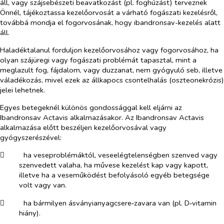
áll, vagy szájsebészeti beavatkozást (pl. foghúzást) terveznek
Önnél, tájékoztassa kezelőorvosát a várható fogászati kezelésről,
továbbá mondja el fogorvosának, hogy ibandronsav-kezelés alatt
áll.
Haladéktalanul forduljon kezelőorvosához vagy fogorvosához, ha
olyan szájüregi vagy fogászati problémát tapasztal, mint a
meglazult fog, fájdalom, vagy duzzanat, nem gyógyuló seb, illetve
váladékozás, mivel ezek az állkapocs csontelhalás (oszteonekrózis)
jelei lehetnek.
Egyes betegeknél különös gondossággal kell eljárni az
Ibandronsav Actavis alkalmazásakor. Az Ibandronsav Actavis
alkalmazása előtt beszéljen kezelőorvosával vagy
gyógyszerészével:
​
ha veseproblémáktól, veseelégtelenségben szenved vagy
szenvedett valaha, ha művese kezelést kap vagy kapott,
illetve ha a veseműködést befolyásoló egyéb betegsége
volt vagy van.
​
ha bármilyen ásványianyagcsere‑zavara van (pl. D‑vitamin
hiány).