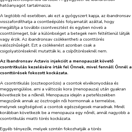
hatóanyagot tartalmazza.
A legtöbb nő esetében, aki ezt a gyógyszert kapja, az ibandronsav
visszafordíthatja a csontleépülés folyamatát azáltal, hogy
megállítja a további csontvesztést és egyben növeli a
csonttömeget, bár a különbséget a betegek nem feltétlenül látják
vagy érzik. Az ibandronsav csökkentheti a csonttörés
valószínűségét. Ezt a csökkenést azonban csak a
csigolyatöréseknél mutatták ki, a csípőtöréseknél nem.
Az Ibandronsav Actavis injekciót a menopauzát követő
csontritkulás kezelésére írták fel Önnek, mivel fennáll Önnél a
csonttörések fokozott kockázata.
A csontritkulás (oszteoporózis) a csontok elvékonyodása és
meggyengülése, ami a változás kora (menopauza) után gyakran
következik be a nőknél. Menopauza idején a petefészekben
megszűnik annak az ösztrogén női hormonnak a termelése,
melynek segítségével a csontok egészségesek maradnak. Minél
korábban következik be a menopauza egy nőnél, annál nagyobb a
csontritkulás miatti törés kockázata.
Egyéb tényezők, melyek szintén fokozhatják a törés