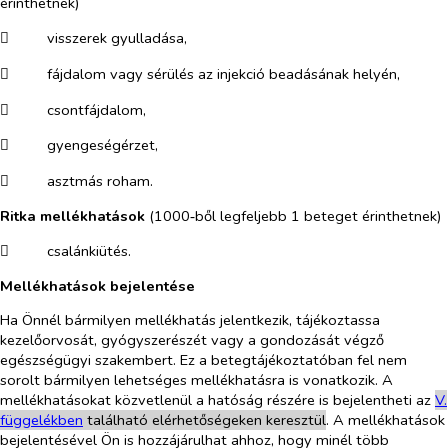
érinthetnek)
​
visszerek gyulladása,
​
fájdalom vagy sérülés az injekció beadásának helyén,
​
csontfájdalom,
​
gyengeségérzet,
​
asztmás roham.
Ritka
mellékhatások
(1000‑ből legfeljebb 1 beteget érinthetnek)
​
csalánkiütés.
Mellékhatások bejelentése
Ha Önnél bármilyen mellékhatás jelentkezik, tájékoztassa
kezelőorvosát, gyógyszerészét vagy a gondozását végző
egészségügyi szakembert. Ez a betegtájékoztatóban fel nem
sorolt bármilyen lehetséges mellékhatásra is vonatkozik. A
mellékhatásokat közvetlenül a hatóság részére is bejelentheti az
V.
függelékben
található elérhetőségeken keresztül
. A mellékhatások
bejelentésével Ön is hozzájárulhat ahhoz, hogy minél több