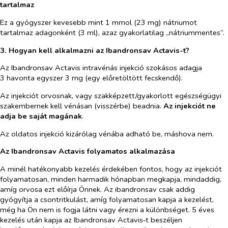
tartalmaz
Ez a gyógyszer kevesebb mint 1 mmol (23 mg) nátriumot
tartalmaz adagonként (3 ml), azaz gyakorlatilag „nátriummentes”.
3. Hogyan kell alkalmazni az Ibandronsav Actavis-t?
Az Ibandronsav Actavis intravénás injekció szokásos adagja
3 havonta egyszer 3 mg (egy előretöltött fecskendő).
Az injekciót orvosnak, vagy szakképzett/gyakorlott egészségügyi
szakembernek kell vénásan (visszérbe) beadnia.
Az injekciót ne
adja be saját magának
.
Az oldatos injekció kizárólag vénába adható be, máshova nem.
Az Ibandronsav Actavis folyamatos alkalmazása
A minél hatékonyabb kezelés érdekében fontos, hogy az injekciót
folyamatosan, minden harmadik hónapban megkapja, mindaddig,
amíg orvosa ezt előírja Önnek. Az ibandronsav csak addig
gyógyítja a csontritkulást, amíg folyamatosan kapja a kezelést,
még ha Ön nem is fogja látni vagy érezni a különbséget. 5 éves
kezelés után kapja az Ibandronsav Actavis‑t beszéljen