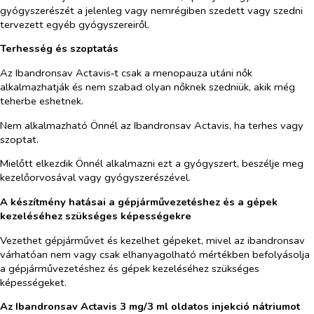
gyógyszerészét a jelenleg vagy nemrégiben szedett vagy szedni
tervezett egyéb gyógyszereiről.
Terhesség és szoptatás
Az Ibandronsav Actavis‑t csak a menopauza utáni nők
alkalmazhatják és nem szabad olyan nőknek szedniük, akik még
teherbe eshetnek.
Nem alkalmazható Önnél az Ibandronsav Actavis, ha terhes vagy
szoptat.
Mielőtt elkezdik Önnél alkalmazni ezt a gyógyszert, beszélje meg
kezelőorvosával vagy gyógyszerészével.
A készítmény hatásai a gépjárművezetéshez és a gépek
kezeléséhez szükséges képességekre
Vezethet gépjárművet és kezelhet gépeket, mivel az ibandronsav
várhatóan nem vagy csak elhanyagolható mértékben befolyásolja
a gépjárművezetéshez és gépek kezeléséhez szükséges
képességeket.
Az Ibandronsav Actavis 3 mg/3 ml oldatos injekció nátriumot