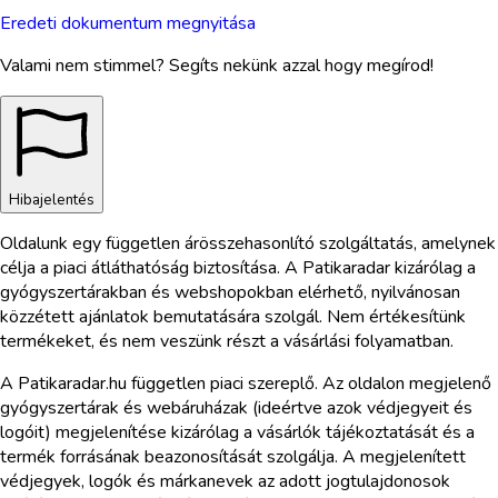
Eredeti dokumentum megnyitása
Valami nem stimmel? Segíts nekünk azzal hogy megírod!
Hibajelentés
Oldalunk egy független árösszehasonlító szolgáltatás, amelynek
célja a piaci átláthatóság biztosítása. A Patikaradar kizárólag a
gyógyszertárakban és webshopokban elérhető, nyilvánosan
közzétett ajánlatok bemutatására szolgál. Nem értékesítünk
termékeket, és nem veszünk részt a vásárlási folyamatban.
A Patikaradar.hu független piaci szereplő. Az oldalon megjelenő
gyógyszertárak és webáruházak (ideértve azok védjegyeit és
logóit) megjelenítése kizárólag a vásárlók tájékoztatását és a
termék forrásának beazonosítását szolgálja. A megjelenített
védjegyek, logók és márkanevek az adott jogtulajdonosok