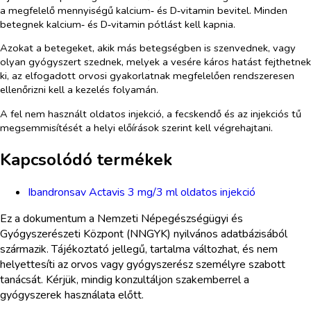
a megfelelő mennyiségű kalcium‑ és D‑vitamin bevitel. Minden
betegnek kalcium‑ és D‑vitamin pótlást kell kapnia.
Azokat a betegeket, akik más betegségben is szenvednek, vagy
olyan gyógyszert szednek, melyek a vesére káros hatást fejthetnek
ki, az elfogadott orvosi gyakorlatnak megfelelően rendszeresen
ellenőrizni kell a kezelés folyamán.
A fel nem használt oldatos injekció, a fecskendő és az injekciós tű
megsemmisítését a helyi előírások szerint kell végrehajtani.
Kapcsolódó termékek
Ibandronsav Actavis 3 mg/3 ml oldatos injekció
Ez a dokumentum a Nemzeti Népegészségügyi és
Gyógyszerészeti Központ (NNGYK) nyilvános adatbázisából
származik. Tájékoztató jellegű, tartalma változhat, és nem
helyettesíti az orvos vagy gyógyszerész személyre szabott
tanácsát. Kérjük, mindig konzultáljon szakemberrel a
gyógyszerek használata előtt.