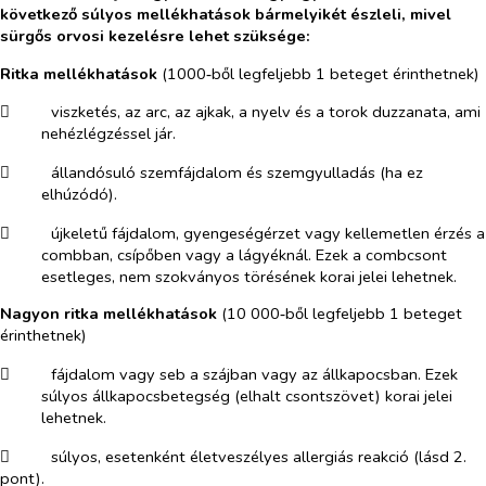
következő súlyos mellékhatások bármelyikét észleli, mivel
sürgős orvosi kezelésre lehet szüksége:
Ritka mellékhatások
(1000‑ből legfeljebb 1 beteget érinthetnek)
​
viszketés, az arc, az ajkak, a nyelv és a torok duzzanata, ami
nehézlégzéssel jár.
​
állandósuló szemfájdalom és szemgyulladás (ha ez
elhúzódó).
​
újkeletű fájdalom, gyengeségérzet vagy kellemetlen érzés a
combban, csípőben vagy a lágyéknál. Ezek a combcsont
esetleges, nem szokványos törésének korai jelei lehetnek.
Nagyon ritka mellékhatások
(10 000‑ből legfeljebb 1 beteget
érinthetnek)
​
fájdalom vagy seb a szájban vagy az állkapocsban. Ezek
súlyos állkapocsbetegség (elhalt csontszövet) korai jelei
lehetnek.
​
súlyos, esetenként életveszélyes allergiás reakció (lásd 2.
pont).