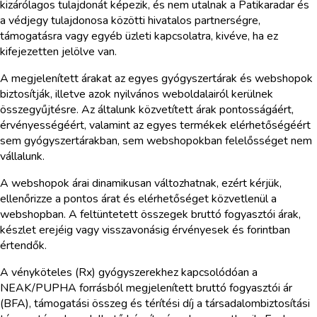
kizárólagos tulajdonát képezik, és nem utalnak a Patikaradar és
a védjegy tulajdonosa közötti hivatalos partnerségre,
támogatásra vagy egyéb üzleti kapcsolatra, kivéve, ha ez
kifejezetten jelölve van.
A megjelenített árakat az egyes gyógyszertárak és webshopok
biztosítják, illetve azok nyilvános weboldalairól kerülnek
összegyűjtésre. Az általunk közvetített árak pontosságáért,
érvényességéért, valamint az egyes termékek elérhetőségéért
sem gyógyszertárakban, sem webshopokban felelősséget nem
vállalunk.
A webshopok árai dinamikusan változhatnak, ezért kérjük,
ellenőrizze a pontos árat és elérhetőséget közvetlenül a
webshopban. A feltüntetett összegek bruttó fogyasztói árak,
készlet erejéig vagy visszavonásig érvényesek és forintban
értendők.
A vényköteles (Rx) gyógyszerekhez kapcsolódóan a
NEAK/PUPHA forrásból megjelenített bruttó fogyasztói ár
(BFA), támogatási összeg és térítési díj a társadalombiztosítási