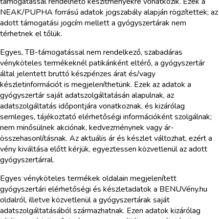
támogatással rendelhető készítményekre vonatkozik. Ezek a
NEAK/PUPHA forrású adatok jogszabály alapján rögzítettek; az
adott támogatási jogcím mellett a gyógyszertárak nem
térhetnek el tőlük.
Egyes, TB-támogatással nem rendelkező, szabadáras
vényköteles termékeknél patikánként eltérő, a gyógyszertár
által jelentett bruttó készpénzes árat és/vagy
készletinformációt is megjeleníthetünk. Ezek az adatok a
gyógyszertár saját adatszolgáltatásán alapulnak, az
adatszolgáltatás időpontjára vonatkoznak, és kizárólag
semleges, tájékoztató elérhetőségi információként szolgálnak;
nem minősülnek akciónak, kedvezménynek vagy ár-
összehasonlításnak. Az aktuális ár és készlet változhat, ezért a
vény kiváltása előtt kérjük, egyeztessen közvetlenül az adott
gyógyszertárral.
Egyes vényköteles termékek oldalain megjelenített
gyógyszertári elérhetőségi és készletadatok a BENUVény.hu
oldalról, illetve közvetlenül a gyógyszertárak saját
adatszolgáltatásából származhatnak. Ezen adatok kizárólag