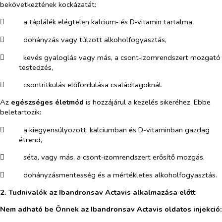
bekövetkeztének kockázatát:
​
a táplálék elégtelen kalcium‑ és D‑vitamin tartalma,
​
dohányzás vagy túlzott alkoholfogyasztás,
​
kevés gyaloglás vagy más, a csont‑izomrendszert mozgató
testedzés,
​
csontritkulás előfordulása családtagoknál.
Az
egészséges életmód
is hozzájárul a kezelés sikeréhez. Ebbe
beletartozik:
​
a kiegyensúlyozott, kalciumban és D-vitaminban gazdag
étrend,
​
séta, vagy más, a csont‑izomrendszert erősítő mozgás,
​
dohányzásmentesség és a mértékletes alkoholfogyasztás.
2. Tudnivalók az Ibandronsav Actavis alkalmazása előtt
Nem adható be Önnek az Ibandronsav Actavis oldatos injekció: