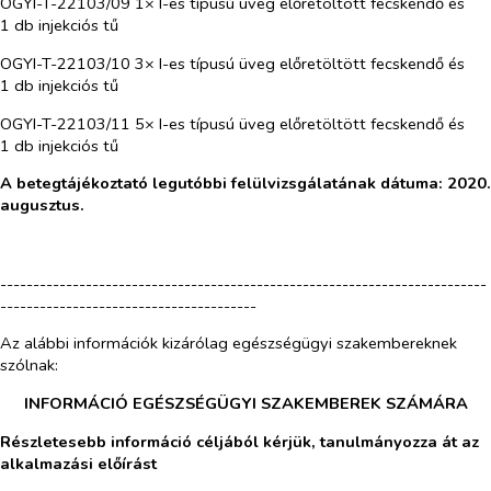
OGYI-T-22103/09 1× I-es típusú üveg előretöltött fecskendő és
1 db injekciós tű
OGYI-T-22103/10 3× I-es típusú üveg előretöltött fecskendő és
1 db injekciós tű
OGYI-T-22103/11 5× I-es típusú üveg előretöltött fecskendő és
1 db injekciós tű
A betegtájékoztató legutóbbi felülvizsgálatának dátuma: 2020.
augusztus.
--------------------------------------------------------------------------
---------------------------------------
Az alábbi információk kizárólag egészségügyi szakembereknek
szólnak:
INFORMÁCIÓ EGÉSZSÉGÜGYI SZAKEMBEREK SZÁMÁRA
Részletesebb információ céljából kérjük, tanulmányozza át az
alkalmazási előírást