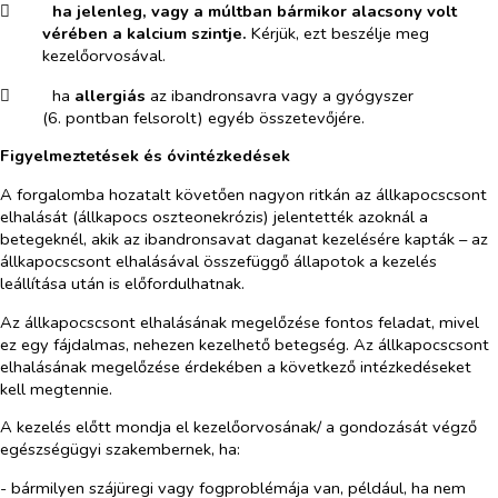
​
ha jelenleg, vagy a múltban bármikor alacsony volt
vérében a kalcium szintje.
Kérjük, ezt beszélje meg
kezelőorvosával.
​
ha
allergiás
az ibandronsavra vagy a gyógyszer
(6. pontban felsorolt) egyéb összetevőjére.
Figyelmeztetések és óvintézkedések
A forgalomba hozatalt követően nagyon ritkán az állkapocscsont
elhalását (állkapocs oszteonekrózis) jelentették azoknál a
betegeknél, akik az ibandronsavat daganat kezelésére kapták – az
állkapocscsont elhalásával összefüggő állapotok a kezelés
leállítása után is előfordulhatnak.
Az állkapocscsont elhalásának megelőzése fontos feladat, mivel
ez egy fájdalmas, nehezen kezelhető betegség. Az állkapocscsont
elhalásának megelőzése érdekében a következő intézkedéseket
kell megtennie.
A kezelés előtt mondja el kezelőorvosának/ a gondozását végző
egészségügyi szakembernek, ha:
- bármilyen szájüregi vagy fogproblémája van, például, ha nem