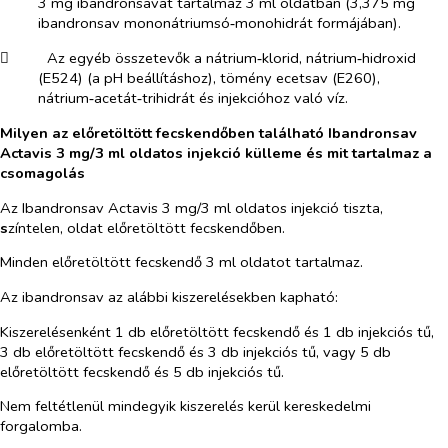
3 mg ibandronsavat tartalmaz 3 ml oldatban (3,375 mg
ibandronsav mononátriumsó‑monohidrát formájában).
​
Az egyéb összetevők a nátrium‑klorid, nátrium‑hidroxid
(E524) (a pH beállításhoz), tömény ecetsav (E260),
nátrium‑acetát‑trihidrát és injekcióhoz való víz.
Milyen az előretöltött fecskendőben található Ibandronsav
Actavis 3 mg/3 ml oldatos injekció külleme és mit tartalmaz a
csomagolás
Az Ibandronsav Actavis 3 mg/3 ml oldatos injekció
tiszta,
s
zíntelen, oldat előretöltött fecskendőben.
Minden előretöltött fecskendő 3 ml oldatot tartalmaz.
Az ibandronsav az alábbi kiszerelésekben kapható:
Kiszerelésenként 1 db előretöltött fecskendő és 1 db injekciós tű,
3 db előretöltött fecskendő és 3 db injekciós tű, vagy 5 db
előretöltött fecskendő és 5 db injekciós tű.
Nem feltétlenül mindegyik kiszerelés kerül kereskedelmi
forgalomba.