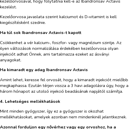
kezelőorvosával, hogy folytatnia kell-e az Ibandronsav Actavis
kezelést.
Kezelőorvosa javaslata szerint kalciumot és D‑vitamint is kell
kiegészítésként szednie.
Ha túl sok Ibandronsav Actavis-t kapott
Csökkenhet a vér kalcium‑, foszfor‑ vagy magnézium szintje. Az
ilyen változások normalizálása érdekében kezelőorvosa olyan
injekciót adhat Önnek, ami tartalmazza ezeket az ásványi
anyagokat.
Ha kimaradt egy adag Ibandronsav Actavis
Amint lehet, keresse fel orvosát, hogy a kimaradt injekciót mielőbb
megkaphassa. Ezután térjen vissza a 3 havi adagolásra úgy, hogy a
három hónapot az utolsó injekció beadásának napjától számítja.
4. Lehetséges mellékhatások
Mint minden gyógyszer, így ez a gyógyszer is okozhat
mellékhatásokat, amelyek azonban nem mindenkinél jelentkeznek.
Azonnal forduljon egy nővérhez vagy egy orvoshoz, ha a