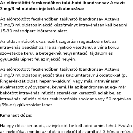
Az előretöltött fecskendőben található Ibandronsav Actavis
3 mg/3 ml oldatos injekció alkalmazása:
Az előretöltött fecskendőben található Ibandronsav Actavis
3 mg/3 ml oldatos injekció készítményt intravénásan kell beadni
15‑30 másodperc időtartam alatt.
Az oldat irritációt okoz, ezért szigorúan ragaszkodni kell az
intravénás beadáshoz. Ha az injekció véletlenül a véna körüli
szövetekbe kerül, a betegeknél helyi irritáció, fájdalom és
gyulladás léphet fel az injekció helyén.
Az előretöltött fecskendőben található Ibandronsav Actavis
3 mg/3 ml oldatos injekciót
tilos
kalciumtartalmú oldatokkal (pl.
Ringer‑laktát oldat, heparin‑kalcium) vagy más, intravénásan
alkalmazott gyógyszerrel keverni. Ha az ibandronsavat egy már
bekötött intravénás infúziós szereléken keresztül adják be, az
intravénás infúziós oldat csak izotóniás sóoldat vagy 50 mg/ml‑es
(5%‑os) glükózoldat lehet.
Kimaradt dózis:
Ha egy dózis kimaradt, az injekciót be kell adni, amint lehet. Ezután
az injekciókat mindig az utolsó injekciótól számított 3 hónap múlva