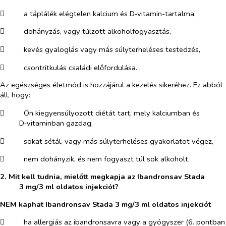
​
a táplálék elégtelen kalcium és D‑vitamin-tartalma,
​
dohányzás, vagy túlzott alkoholfogyasztás,
​
kevés gyaloglás vagy más súlyterheléses testedzés,
​
csontritkulás családi előfordulása.
Az egészséges életmód is hozzájárul a kezelés sikeréhez. Ez abból
áll, hogy:
​
Ön kiegyensúlyozott diétát tart, mely kalciumban és
D‑vitaminban gazdag,
​
sokat sétál, vagy más súlyterheléses gyakorlatot végez,
​
nem dohányzik, és nem fogyaszt túl sok alkoholt.
2. Mit kell tudnia, mielőtt megkapja az Ibandronsav Stada
3 mg/3 ml oldatos injekciót?
NEM kaphat Ibandronsav Stada 3 mg/3 ml oldatos injekciót
​
ha allergiás az ibandronsavra vagy a gyógyszer (6. pontban