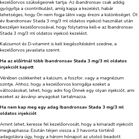
kezelőorvos szükségesnek tartja. Az ibandronsav csak addig
gyógyítja a csontritkulást, amíg kapja a kezelést, habár
lehetséges, hogy Ön nem fogja látni vagy érezni a különbséget. Öt
év Ibandronsav Stada 3 mg/3 ml oldatos injekció használat után
beszéljen kezelőorvosával, hogy folytatnia kell‑e az Ibandronsav
Stada 3 mg/3 ml oldatos injekció kezelést.
Kalciumot és D‑vitamint is kell kiegészítésként szednie, a
kezelőorvos javaslata szerint.
Ha az előírtnál több Ibandronsav Stada 3 mg/3 ml oldatos
injekciót kapott
Vérében csökkenhet a kalcium, a foszfor, vagy a magnézium
szintje. Ahhoz, hogy a kezelőorvos korrigálja ezeket a
változásokat, lehet, hogy adni fog Önnek egy olyan injekciót, ami
ezeket az ásványi anyagokat tartalmazza.
Ha nem kap meg egy adag Ibandronsav Stada 3 mg/3 ml
oldatos injekciót
Amint lehet, keresse fel kezelőorvosát, hogy a kimaradt injekciót
megkaphassa. Ezután térjen vissza a 3 havonta történő
adagolásra úgy, hogy a három hónapot az utolsó beadott