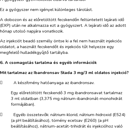
Ez a gyógyszer nem igényel különleges tárolást.
A dobozon és az előretöltött fecskendőn feltüntetett lejárati idő
(EXP) után ne alkalmazza ezt a gyógyszert. A lejárati idő az adott
hónap utolsó napjára vonatkozik.
Az injekciót beadó személy öntse ki a fel nem használt injekciós
oldatot, a használt fecskendőt és injekciós tűt helyezze egy
megfelelő hulladékgyűjtő tartályba.
6. A csomagolás tartalma és egyéb információk
Mit tartalmaz az Ibandronsav Stada 3 mg/3 ml oldatos injekció?
​
A készítmény hatóanyaga az ibandronsav.
Egy előretöltött fecskendő 3 mg ibandronsavat tartalmaz
3 ml oldatban (3,375 mg nátrium-ibandronát-monohidrát
formájában).
​
Egyéb összetevők: nátrium-klorid, nátrium-hidroxid (E524)
(a pH beállításához), tömény ecetsav (E260) (a pH
beállításához), nátrium-acetát-trihidrát és injekcióhoz való