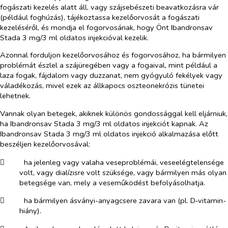
fogászati kezelés alatt áll, vagy szájsebészeti beavatkozásra vár
(például foghúzás), tájékoztassa kezelőorvosát a fogászati
kezeléséről, és mondja el fogorvosának, hogy Önt Ibandronsav
Stada 3 mg/3 ml oldatos injekcióval kezelik.
Azonnal forduljon kezelőorvosához és fogorvosához, ha bármilyen
problémát észlel a szájüregében vagy a fogaival, mint például a
laza fogak, fájdalom vagy duzzanat, nem gyógyuló fekélyek vagy
váladékozás, mivel ezek az állkapocs oszteonekrózis tünetei
lehetnek.
Vannak olyan betegek, akiknek különös gondossággal kell eljárniuk,
ha Ibandronsav Stada 3 mg/3 ml oldatos injekciót kapnak. Az
Ibandronsav Stada 3 mg/3 ml oldatos injekció alkalmazása előtt
beszéljen kezelőorvosával:
​
ha jelenleg vagy valaha veseproblémái, veseelégtelensége
volt, vagy dialízisre volt szüksége, vagy bármilyen más olyan
betegsége van, mely a veseműködést befolyásolhatja.
​
ha bármilyen ásványi-anyagcsere zavara van (pl. D‑vitamin-
hiány).