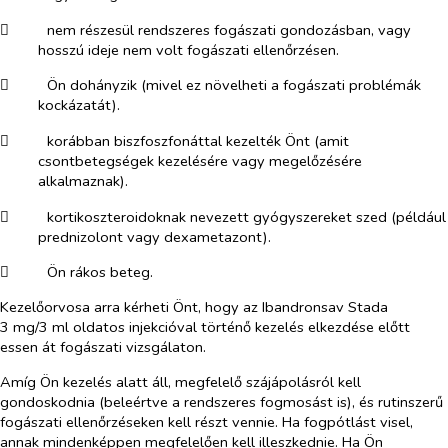
​
nem részesül rendszeres fogászati gondozásban, vagy
hosszú ideje nem volt fogászati ellenőrzésen.
​
Ön dohányzik (mivel ez növelheti a fogászati problémák
kockázatát).
​
korábban biszfoszfonáttal kezelték Önt (amit
csontbetegségek kezelésére vagy megelőzésére
alkalmaznak).
​
kortikoszteroidoknak nevezett gyógyszereket szed (például
prednizolont vagy dexametazont).
​
Ön rákos beteg.
Kezelőorvosa arra kérheti Önt, hogy az Ibandronsav Stada
3 mg/3 ml oldatos injekcióval történő kezelés elkezdése előtt
essen át fogászati vizsgálaton.
Amíg Ön kezelés alatt áll, megfelelő szájápolásról kell
gondoskodnia (beleértve a rendszeres fogmosást is), és rutinszerű
fogászati ellenőrzéseken kell részt vennie. Ha fogpótlást visel,
annak mindenképpen megfelelően kell illeszkednie. Ha Ön