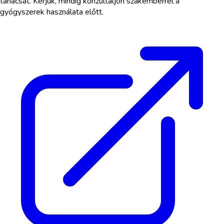
tanácsát. Kérjük, mindig konzultáljon szakemberrel a
gyógyszerek használata előtt.