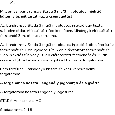
víz.
Milyen az Ibandronsav Stada 3 mg/3 ml oldatos injekció
külleme és mit tartalmaz a csomagolás?
Az Ibandronsav Stada 3 mg/3 ml oldatos injekció egy tiszta,
színtelen oldat, előretöltött fecskendőben. Mindegyik előretöltött
fecskendő 3 ml oldatot tartalmaz.
Az Ibandronsav Stada 3 mg/3 ml oldatos injekció 1 db előretöltött
fecskendőt és 1 db injekciós tűt, 5 db előretöltött fecskendőt és
5 db injekciós tűt vagy 10 db előretöltött fecskendőt és 10 db
injekciós tűt tartalmazó csomagolásokban kerül forgalomba.
Nem feltétlenül mindegyik kiszerelés kerül kereskedelmi
forgalomba.
A forgalomba hozatali engedély jogosultja és a gyártó
A forgalomba hozatali engedély jogosultja:
STADA Arzneimittel AG
Stadastrasse 2-18