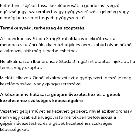
Feltétlenül tájékoztassa kezelőorvosát, a gondozást végző
egészségügyi szakembert vagy gyógyszerészét a jelenleg vagy
nemrégiben szedett egyéb gyógyszereiről.
Termékenység, terhesség és szoptatás
Az Ibandronsav Stada 3 mg/3 ml oldatos injekciót csak a
menopauza utáni nők alkalmazhatják és nem szabad olyan nőknél
alkalmazni, akik még teherbe eshetnek.
Ne alkalmazzon Ibandronsav Stada 3 mg/3 ml oldatos injekciót, ha
terhes vagy szoptat.
Mielőtt elkezdik Önnél alkalmazni ezt a gyógyszert, beszélje meg
kezelőorvosával vagy gyógyszerészével.
A készítmény hatásai a gépjárművezetéshez és a gépek
kezeléséhez szükséges képességekre
Vezethet gépjárművet és kezelhet gépeket, mivel az ibandronsav
nem vagy csak elhanyagolható mértékben befolyásolja a
gépjárművezetéshez és a gépek kezeléséhez szükséges
képességeket.