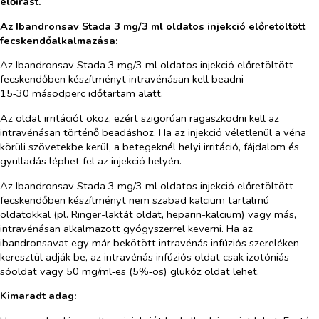
előírást.
Az Ibandronsav Stada 3 mg/3 ml oldatos injekció előretöltött
fecskendőalkalmazása:
Az Ibandronsav Stada 3 mg/3 ml oldatos injekció előretöltött
fecskendőben készítményt intravénásan kell beadni
15‑30 másodperc időtartam alatt.
Az oldat irritációt okoz, ezért szigorúan ragaszkodni kell az
intravénásan történő beadáshoz. Ha az injekció véletlenül a véna
körüli szövetekbe kerül, a betegeknél helyi irritáció, fájdalom és
gyulladás léphet fel az injekció helyén.
Az Ibandronsav Stada 3 mg/3 ml oldatos injekció előretöltött
fecskendőben készítményt nem szabad kalcium tartalmú
oldatokkal (pl. Ringer-laktát oldat, heparin-kalcium) vagy más,
intravénásan alkalmazott gyógyszerrel keverni. Ha az
ibandronsavat egy már bekötött intravénás infúziós szereléken
keresztül adják be, az intravénás infúziós oldat csak izotóniás
sóoldat vagy 50 mg/ml‑es (5%‑os) glükóz oldat lehet.
Kimaradt adag: