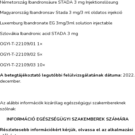
Németország Ibandronsäure STADA 3 mg Injektionslösung
Magyarország Ibandronsav Stada 3 mg/3 ml oldatos injekció
Luxemburg Ibandronate EG 3mg/3ml solution injectable
Szlovákia Ibandronic acid STADA 3 mg
OGYI-T-22109/01 1×
OGYI-T-22109/02 5×
OGYI-T-22109/03 10×
A betegtájékoztató legutóbbi felülvizsgálatának dátuma:
2022.
december.
Az alábbi információk kizárólag egészségügyi szakembereknek
szólnak:
INFORMÁCIÓ EGÉSZSÉGÜGYI SZAKEMBEREK SZÁMÁRA
Részletesebb információkért kérjük, olvassa el az alkalmazási