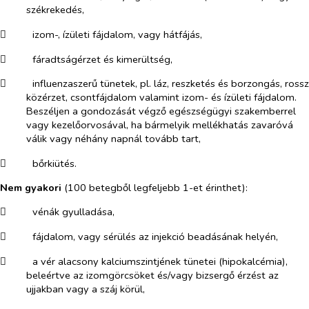
székrekedés,
​
izom-, ízületi fájdalom, vagy hátfájás,
​
fáradtságérzet és kimerültség,
​
influenzaszerű tünetek, pl. láz, reszketés és borzongás, rossz
közérzet, csontfájdalom valamint izom- és ízületi fájdalom.
Beszéljen a gondozását végző egészségügyi szakemberrel
vagy kezelőorvosával, ha bármelyik mellékhatás zavaróvá
válik vagy néhány napnál tovább tart,
​
bőrkiütés.
Nem gyakori
(100 betegből legfeljebb 1-et érinthet):
​
vénák gyulladása,
​
fájdalom, vagy sérülés az injekció beadásának helyén,
​
a vér alacsony kalciumszintjének tünetei (hipokalcémia),
beleértve az izomgörcsöket és/vagy bizsergő érzést az
ujjakban vagy a száj körül,