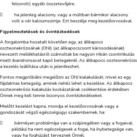
felsorolt) egyéb összetevőjére.
​
ha jelenleg alacsony, vagy a múltban bármikor alacsony
volt a vér kalciumszintje. Ezt beszélje meg kezelőorvosával.
Figyelmeztetések és óvintézkedések
A forgalomba hozatalt követően egy, az állkapocs
oszteonekrózisának (ONJ) (az állkapocscsont károsodásának)
nevezett mellékhatásról számoltak be nagyon ritkán csontritkulás
miatt ibandronsavat kapó betegeknél. Az állkapocs oszteonekrózis
a kezelés leállítása után is jelentkezhet.
Fontos megpróbálni megelőzni az ONJ kialakulását, mivel ez egy
fájdalmas betegség, aminek nehéz lehet a kezelése. Az állkapocs
oszteonekrózis kialakulás kockázatának csökkentése érdekében
Önnek meg kell tennie bizonyos óvintézkedéseket.
Mielőtt kezelést kapna, mondja el kezelőorvosának vagy a
gondozását végző egészségügyi szakembernek, ha:
​
bármilyen problémája van a szájüregében vagy a fogaival,
például ha nem egészségesek a fogai, ha ínybetegsége van,
vagy ha foghúzást terveznek Önnél.