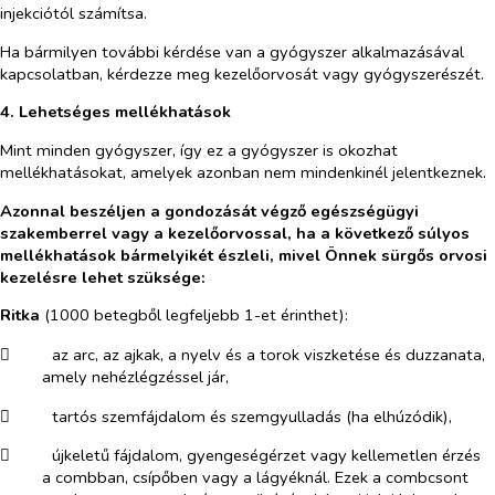
injekciótól számítsa.
Ha bármilyen további kérdése van a gyógyszer alkalmazásával
kapcsolatban, kérdezze meg kezelőorvosát vagy gyógyszerészét.
4. Lehetséges mellékhatások
Mint minden gyógyszer, így ez a gyógyszer is okozhat
mellékhatásokat, amelyek azonban nem mindenkinél jelentkeznek.
Azonnal beszéljen a gondozását végző egészségügyi
szakemberrel vagy a kezelőorvossal, ha a következő súlyos
mellékhatások bármelyikét észleli, mivel Önnek sürgős orvosi
kezelésre lehet szüksége:
Ritka
(1000 betegből legfeljebb 1-et érinthet):
​
az arc, az ajkak, a nyelv és a torok viszketése és duzzanata,
amely nehézlégzéssel jár,
​
tartós szemfájdalom és szemgyulladás (ha elhúzódik),
​
újkeletű fájdalom, gyengeségérzet vagy kellemetlen érzés
a combban, csípőben vagy a lágyéknál. Ezek a combcsont