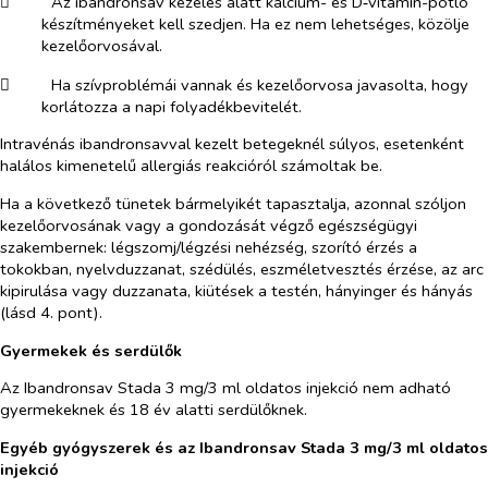
​
Az ibandronsav kezelés alatt kalcium- és D‑vitamin-pótló
készítményeket kell szedjen. Ha ez nem lehetséges, közölje
kezelőorvosával.
​
Ha szívproblémái vannak és kezelőorvosa javasolta, hogy
korlátozza a napi folyadékbevitelét.
Intravénás ibandronsavval kezelt betegeknél súlyos, esetenként
halálos kimenetelű allergiás reakcióról számoltak be.
Ha a következő tünetek bármelyikét tapasztalja, azonnal szóljon
kezelőorvosának vagy a gondozását végző egészségügyi
szakembernek: légszomj/légzési nehézség, szorító érzés a
tokokban, nyelvduzzanat, szédülés, eszméletvesztés érzése, az arc
kipirulása vagy duzzanata, kiütések a testén, hányinger és hányás
(lásd 4. pont).
Gyermekek és serdülők
Az Ibandronsav Stada 3 mg/3 ml oldatos injekció nem adható
gyermekeknek és 18 év alatti serdülőknek.
Egyéb gyógyszerek és az Ibandronsav Stada 3 mg/3 ml oldatos
injekció