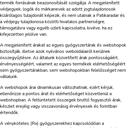
termék forrásának beazonosítását szolgálja. A megjelenített
védjegyek, logók és márkanevek az adott jogtulajdonosok
kizárólagos tulajdonát képezik, és nem utalnak a Patikaradar és
a védjegy tulajdonosa közötti hivatalos partnerségre,
támogatásra vagy egyéb üzleti kapcsolatra, kivéve, ha ez
kifejezetten jelölve van.
A megjelenített árakat az egyes gyógyszertárak és webshopok
biztosítják, illetve azok nyilvános weboldalairól kerülnek
összegyűjtésre. Az általunk közvetített árak pontosságáért,
érvényességéért, valamint az egyes termékek elérhetőségéért
sem gyógyszertárakban, sem webshopokban felelősséget nem
vállalunk.
A webshopok árai dinamikusan változhatnak, ezért kérjük,
ellenőrizze a pontos árat és elérhetőséget közvetlenül a
webshopban. A feltüntetett összegek bruttó fogyasztói árak,
készlet erejéig vagy visszavonásig érvényesek és forintban
értendők.
A vényköteles (Rx) gyógyszerekhez kapcsolódóan a