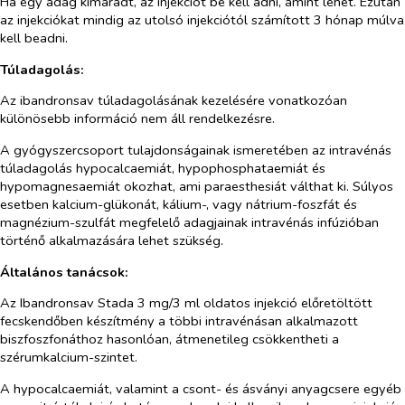
Ha egy adag kimaradt, az injekciót be kell adni, amint lehet. Ezután
az injekciókat mindig az utolsó injekciótól számított 3 hónap múlva
kell beadni.
Túladagolás:
Az ibandronsav túladagolásának kezelésére vonatkozóan
különösebb információ nem áll rendelkezésre.
A gyógyszercsoport tulajdonságainak ismeretében az intravénás
túladagolás hypocalcaemiát, hypophosphataemiát és
hypomagnesaemiát okozhat, ami paraesthesiát válthat ki. Súlyos
esetben kalcium-glükonát, kálium-, vagy nátrium-foszfát és
magnézium-szulfát megfelelő adagjainak intravénás infúzióban
történő alkalmazására lehet szükség.
Általános tanácsok:
Az Ibandronsav Stada 3 mg/3 ml oldatos injekció előretöltött
fecskendőben készítmény a többi intravénásan alkalmazott
biszfoszfonáthoz hasonlóan, átmenetileg csökkentheti a
szérumkalcium-szintet.
A hypocalcaemiát, valamint a csont- és ásványi anyagcsere egyéb