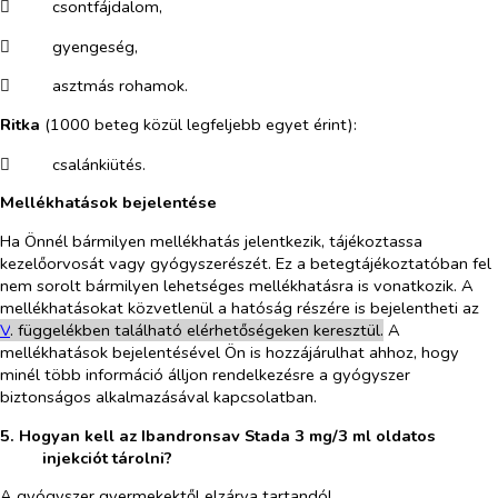
​
csontfájdalom,
​
gyengeség,
​
asztmás rohamok.
Ritka
(1000 beteg közül legfeljebb egyet érint):
​
csalánkiütés.
Mellékhatások bejelentése
Ha Önnél bármilyen mellékhatás jelentkezik, tájékoztassa
kezelőorvosát vagy gyógyszerészét. Ez a betegtájékoztatóban fel
nem sorolt bármilyen lehetséges mellékhatásra is vonatkozik. A
mellékhatásokat közvetlenül a hatóság részére is bejelentheti az
V
. függelékben található elérhetőségeken keresztül.
A
mellékhatások bejelentésével Ön is hozzájárulhat ahhoz, hogy
minél több információ álljon rendelkezésre a gyógyszer
biztonságos alkalmazásával kapcsolatban.
5. Hogyan kell az Ibandronsav Stada 3 mg/3 ml oldatos
injekciót tárolni?
A gyógyszer gyermekektől elzárva tartandó!