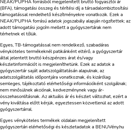
NEAK/PUPHA forrásból megjelenített bruttó fogyasztói ár
(BFA), támogatási összeg és térítési díj a társadalombiztosítási
támogatással rendelhető készítményekre vonatkozik. Ezek a
NEAK/PUPHA forrású adatok jogszabály alapján rögzítettek; az
adott támogatási jogcím mellett a gyógyszertárak nem
térhetnek el tőlük.
Egyes, TB-támogatással nem rendelkező, szabadáras
vényköteles termékeknél patikánként eltérő, a gyógyszertár
által jelentett bruttó készpénzes árat és/vagy
készletinformációt is megjeleníthetünk. Ezek az adatok a
gyógyszertár saját adatszolgáltatásán alapulnak, az
adatszolgáltatás időpontjára vonatkoznak, és kizárólag
semleges, tájékoztató elérhetőségi információként szolgálnak;
nem minősülnek akciónak, kedvezménynek vagy ár-
összehasonlításnak. Az aktuális ár és készlet változhat, ezért a
vény kiváltása előtt kérjük, egyeztessen közvetlenül az adott
gyógyszertárral.
Egyes vényköteles termékek oldalain megjelenített
gyógyszertári elérhetőségi és készletadatok a BENUVény.hu