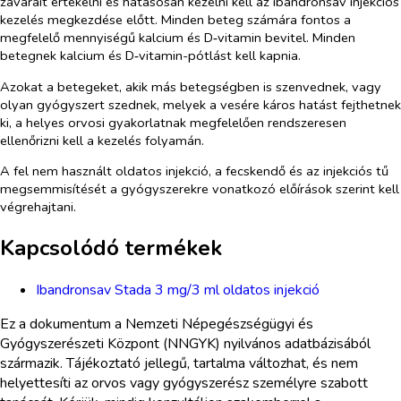
zavarait értékelni és hatásosan kezelni kell az ibandronsav injekciós
kezelés megkezdése előtt. Minden beteg számára fontos a
megfelelő mennyiségű kalcium és D‑vitamin bevitel. Minden
betegnek kalcium és D‑vitamin-pótlást kell kapnia.
Azokat a betegeket, akik más betegségben is szenvednek, vagy
olyan gyógyszert szednek, melyek a vesére káros hatást fejthetnek
ki, a helyes orvosi gyakorlatnak megfelelően rendszeresen
ellenőrizni kell a kezelés folyamán.
A fel nem használt oldatos injekció, a fecskendő és az injekciós tű
megsemmisítését a gyógyszerekre vonatkozó előírások szerint kell
végrehajtani.
Kapcsolódó termékek
Ibandronsav Stada 3 mg/3 ml oldatos injekció
Ez a dokumentum a Nemzeti Népegészségügyi és
Gyógyszerészeti Központ (NNGYK) nyilvános adatbázisából
származik. Tájékoztató jellegű, tartalma változhat, és nem
helyettesíti az orvos vagy gyógyszerész személyre szabott