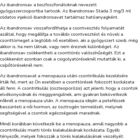
Az ibandronsav a biszfoszfonátoknak nevezett
gyógyszercsoportba tartozik. Az Ibandronsav Stada 3 mg/3 ml
oldatos injekció ibandronsavat tartalmaz hatóanyagként.
Az ibandronsav visszafordíthatja a csontvesztés folyamatát
azáltal, hogy megállítja a további csontvesztést és növeli a
csonttömeget a legtöbb nő esetében, aki a gyógyszert szedi, még
akkor is, ha nem látnak, vagy nem éreznek különbéget. Az
ibandronsav csökkentheti a csonttörés valószínűségét. Ezt a
csökkenést azonban csak a csigolyatöréseknél mutatták ki, a
csípőtöréseknél nem.
Az ibandronsavat a menopauza utáni csontritkulás kezelésére
írták fel, mert az Ön esetében a csonttörések fokozott kockázata
áll fenn. A csontritkulás (oszteoporózis) azt jelenti, hogy a csontok
elvékonyodnak és meggyengülnek, ami gyakran bekövetkezik
nőknél a menopauza után. A menopauza idején a petefészek
beszünteti a női hormon, az ösztrogén termelését, melynek
segítségével a csontok egészségesek maradnak.
Minél korábban következik be a menopauza, annál nagyobb a
csontritkulás miatti törés kialakulásának kockázata. Egyéb
tényezők, melyek fokozzák a törés kialakulásának veszélyét: