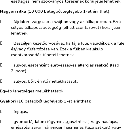
esetleges, nem szokványos törésének korai jelei lehetnek.
Nagyon ritka
(10 000 betegből legfeljebb 1-et érinthet):
​
fájdalom vagy seb a szájban vagy az állkapocsban. Ezek
súlyos állkapocsbetegség (elhalt csontszövet) korai jelei
lehetnek.
​
Beszéljen kezelőorvosával, ha fáj a füle, váladékozik a füle
és/vagy fülfertőzése van. Ezek a fülben kialakuló
csontkárosodás tünetei lehetnek.
​
súlyos, esetenként életveszélyes allergiás reakció (lásd
2. pont),
​
súlyos, bőrt érintő mellékhatások.
Egyéb lehetséges mellékhatások
Gyakori
(10 betegből legfeljebb 1-et érinthet):
​
fejfájás,
​
gyomorfájdalom (úgymint „gasztritisz”) vagy hasfájás,
emésztési zavar, hányinger, hasmenés (laza széklet) vagy