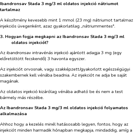
Ibandronsav Stada 3 mg/3 ml oldatos injekció nátriumot
tartalmaz
A készítmény kevesebb mint 1 mmol (23 mg) nátriumot tartalmaz
injekciós üvegenként, azaz gyakorlatilag „nátriummentes".
3. Hogyan fogja megkapni az Ibandronsav Stada 3 mg/3 ml
oldatos injekciót?
Az ibandronsav intravénás injekció ajánlott adagja 3 mg (egy
előretöltött fecskendő) 3 havonta egyszer.
Az injekciót orvosnak, vagy szakképzett/gyakorlott egészségügyi
szakembernek kell vénába beadnia. Az injekciót ne adja be saját
magának.
Az oldatos injekció kizárólag vénába adható be és nem a test
bármely más részébe.
Az Ibandronsav Stada 3 mg/3 ml oldatos injekció folyamatos
alkalmazása
Ahhoz hogy a kezelés minél hatásosabb legyen, fontos, hogy az
injekciót minden harmadik hónapban megkapja, mindaddig, amíg a