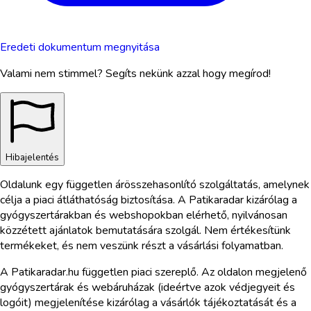
Eredeti dokumentum megnyitása
Valami nem stimmel? Segíts nekünk azzal hogy megírod!
Hibajelentés
Oldalunk egy független árösszehasonlító szolgáltatás, amelynek
célja a piaci átláthatóság biztosítása. A Patikaradar kizárólag a
gyógyszertárakban és webshopokban elérhető, nyilvánosan
közzétett ajánlatok bemutatására szolgál. Nem értékesítünk
termékeket, és nem veszünk részt a vásárlási folyamatban.
A Patikaradar.hu független piaci szereplő. Az oldalon megjelenő
gyógyszertárak és webáruházak (ideértve azok védjegyeit és
logóit) megjelenítése kizárólag a vásárlók tájékoztatását és a