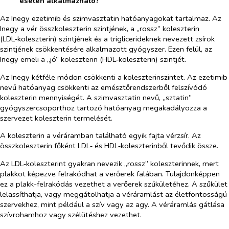
esetén alkalmazható?
Az Inegy ezetimib és szimvasztatin hatóanyagokat tartalmaz. Az
Inegy a vér összkoleszterin szintjének, a „rossz” koleszterin
(LDL‑koleszterin) szintjének és a triglicerideknek nevezett zsírok
szintjének csökkentésére alkalmazott gyógyszer. Ezen felül, az
Inegy emeli a „jó” koleszterin (HDL‑koleszterin) szintjét.
Az Inegy kétféle módon csökkenti a koleszterinszintet. Az ezetimib
nevű hatóanyag csökkenti az emésztőrendszerből felszívódó
koleszterin mennyiségét. A szimvasztatin nevű, „sztatin”
gyógyszercsoporthoz tartozó hatóanyag megakadályozza a
szervezet koleszterin termelését.
A koleszterin a véráramban található egyik fajta vérzsír. Az
összkoleszterin főként LDL‑ és HDL‑koleszterinből tevődik össze.
Az LDL‑koleszterint gyakran nevezik „rossz” koleszterinnek, mert
plakkot képezve felrakódhat a verőerek falában. Tulajdonképpen
ez a plakk-felrakódás vezethet a verőerek szűkületéhez. A szűkület
lelassíthatja, vagy meggátolhatja a véráramlást az életfontosságú
szervekhez, mint például a szív vagy az agy. A véráramlás gátlása
szívrohamhoz vagy szélütéshez vezethet.