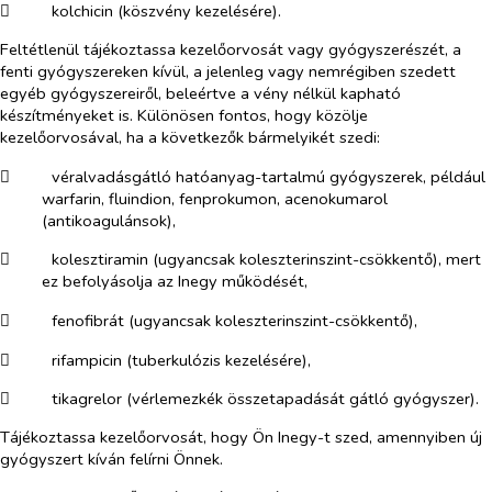
​
kolchicin (köszvény kezelésére).
Feltétlenül tájékoztassa kezelőorvosát vagy gyógyszerészét, a
fenti gyógyszereken kívül, a jelenleg vagy nemrégiben szedett
egyéb gyógyszereiről, beleértve a vény nélkül kapható
készítményeket is. Különösen fontos, hogy közölje
kezelőorvosával, ha a következők bármelyikét szedi:
​
véralvadásgátló hatóanyag-tartalmú gyógyszerek, például
warfarin, fluindion, fenprokumon, acenokumarol
(antikoagulánsok),
​
kolesztiramin (ugyancsak koleszterinszint-csökkentő), mert
ez befolyásolja az Inegy működését,
​
fenofibrát (ugyancsak koleszterinszint-csökkentő),
​
rifampicin (tuberkulózis kezelésére),
​
tikagrelor (vérlemezkék összetapadását gátló gyógyszer).
Tájékoztassa kezelőorvosát, hogy Ön Inegy-t szed, amennyiben új
gyógyszert kíván felírni Önnek.