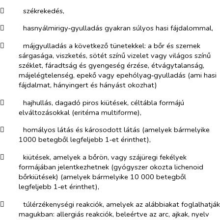
​
székrekedés,
​
hasnyálmirigy‑gyulladás gyakran súlyos hasi fájdalommal,
​
májgyulladás a következő tünetekkel: a bőr és szemek
sárgasága, viszketés, sötét színű vizelet vagy világos színű
széklet, fáradtság és gyengeség érzése, étvágytalanság,
májelégtelenség, epekő vagy epehólyag‑gyulladás (ami hasi
fájdalmat, hányingert és hányást okozhat)
​
hajhullás, dagadó piros kiütések, céltábla formájú
elváltozásokkal (eritéma multiforme),
​
homályos látás és károsodott látás (amelyek bármelyike
1000 betegből legfeljebb 1‑et érinthet),
​
kiütések, amelyek a bőrön, vagy szájüregi fekélyek
formájában jelentkezhetnek (gyógyszer okozta lichenoid
bőrkiütések) (amelyek bármelyike 10 000 betegből
legfeljebb 1‑et érinthet),
​
túlérzékenységi reakciók, amelyek az alábbiakat foglalhatják
magukban: allergiás reakciók, beleértve az arc, ajkak, nyelv