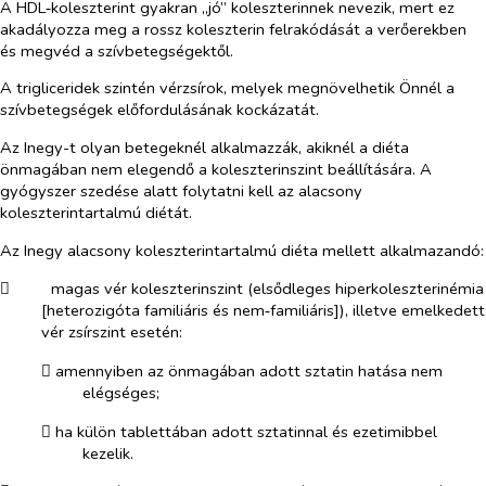
A HDL‑koleszterint gyakran „jó” koleszterinnek nevezik, mert ez
akadályozza meg a rossz koleszterin felrakódását a verőerekben
és megvéd a szívbetegségektől.
A trigliceridek szintén vérzsírok, melyek megnövelhetik Önnél a
szívbetegségek előfordulásának kockázatát.
Az Inegy-t olyan betegeknél alkalmazzák, akiknél a diéta
önmagában nem elegendő a koleszterinszint beállítására. A
gyógyszer szedése alatt folytatni kell az alacsony
koleszterintartalmú diétát.
Az Inegy alacsony koleszterintartalmú diéta mellett alkalmazandó:
​
magas vér koleszterinszint (elsődleges hiperkoleszterinémia
[heterozigóta familiáris és nem‑familiáris]), illetve emelkedett
vér zsírszint esetén:
​
amennyiben az önmagában adott sztatin hatása nem
elégséges;
​
ha külön tablettában adott sztatinnal és ezetimibbel
kezelik.