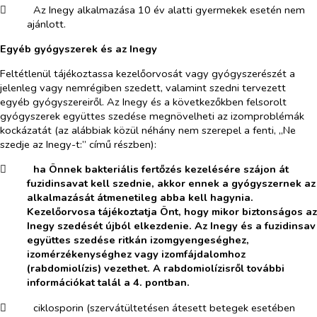
​
Az Inegy alkalmazása 10 év alatti gyermekek esetén nem
ajánlott.
Egyéb gyógyszerek és az Inegy
Feltétlenül tájékoztassa kezelőorvosát vagy gyógyszerészét a
jelenleg vagy nemrégiben szedett, valamint szedni tervezett
egyéb gyógyszereiről. Az Inegy és a következőkben felsorolt
gyógyszerek együttes szedése megnövelheti az izomproblémák
kockázatát (az alábbiak közül néhány nem szerepel a fenti, „Ne
szedje az Inegy-t:” című részben):
​
ha Önnek bakteriális fertőzés kezelésére szájon át
fuzidinsavat kell szednie, akkor ennek a gyógyszernek az
alkalmazását átmenetileg abba kell hagynia.
Kezelőorvosa tájékoztatja Önt, hogy mikor biztonságos az
Inegy szedését újból elkezdenie. Az Inegy és a fuzidinsav
együttes szedése ritkán izomgyengeséghez,
izomérzékenységhez vagy izomfájdalomhoz
(rabdomiolízis) vezethet. A rabdomiolízisről további
információkat talál a 4. pontban.
​
ciklosporin (szervátültetésen átesett betegek esetében