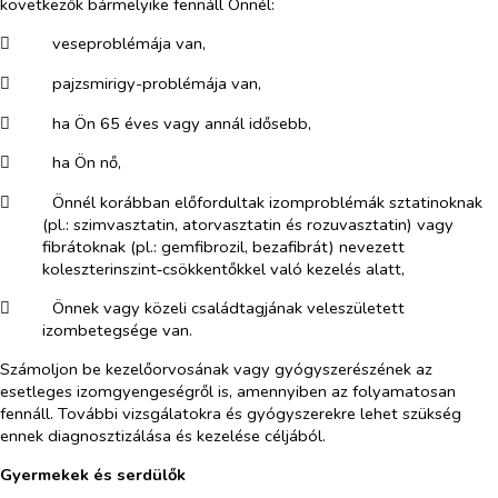
következők bármelyike fennáll Önnél:
​
veseproblémája van,
​
pajzsmirigy-problémája van,
​
ha Ön 65 éves vagy annál idősebb,
​
ha Ön nő,
​
Önnél korábban előfordultak izomproblémák sztatinoknak
(pl.: szimvasztatin, atorvasztatin és rozuvasztatin) vagy
fibrátoknak (pl.: gemfibrozil, bezafibrát) nevezett
koleszterinszint‑csökkentőkkel való kezelés alatt,
​
Önnek vagy közeli családtagjának veleszületett
izombetegsége van.
Számoljon be kezelőorvosának vagy gyógyszerészének az
esetleges izomgyengeségről is, amennyiben az folyamatosan
fennáll. További vizsgálatokra és gyógyszerekre lehet szükség
ennek diagnosztizálása és kezelése céljából.
Gyermekek és serdülők