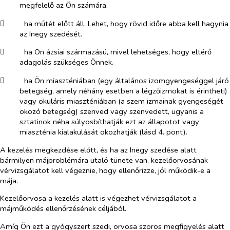
megfelelő az Ön számára,
​
ha műtét előtt áll. Lehet, hogy rövid időre abba kell hagynia
az Inegy szedését.
​
ha Ön ázsiai származású, mivel lehetséges, hogy eltérő
adagolás szükséges Önnek.
​
ha Ön miaszténiában (egy általános izomgyengeséggel járó
betegség, amely néhány esetben a légzőizmokat is érintheti)
vagy okuláris miaszténiában (a szem izmainak gyengeségét
okozó betegség) szenved vagy szenvedett, ugyanis a
sztatinok néha súlyosbíthatják ezt az állapotot vagy
miaszténia kialakulását okozhatják (lásd 4. pont).
A kezelés megkezdése előtt, és ha az Inegy szedése alatt
bármilyen májproblémára utaló tünete van, kezelőorvosának
vérvizsgálatot kell végeznie, hogy ellenőrizze, jól működik-e a
mája.
Kezelőorvosa a kezelés alatt is végezhet vérvizsgálatot a
májműködés ellenőrzésének céljából.
Amíg Ön ezt a gyógyszert szedi, orvosa szoros megfigyelés alatt