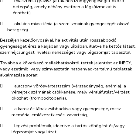
​
miaszténia grávisz (általános izomgyengeséget okozó
betegség, amely néhány esetben a légzőizmokat is
érintheti).
​
okuláris miaszténia (a szem izmainak gyengeségét okozó
betegség).
Beszéljen kezelőorvosával, ha aktivitás után rosszabbodó
gyengeséget érez a karjában vagy lábában, illetve ha kettős látást,
szemhéjcsüngést, nyelési nehézséget vagy légszomjat tapasztal.
Továbbá a következő mellékhatásokról tettek jelentést az INEGY,
vagy ezetimib, vagy szimvasztatin hatóanyag-tartalmú tabletták
alkalmazása során:
​
alacsony vörösvértestszám (vérszegénység, anémia), a
vérsejtek számának csökkenése, mely véraláfutást/vérzést
okozhat (trombocitopénia),
​
a karok és lábak zsibbadása vagy gyengesége, rossz
memória, emlékezetkiesés, zavartság,
​
légzési problémák, ideértve a tartós köhögést és/vagy
légszomjat vagy lázat,