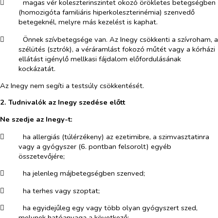
​
magas vér koleszterinszintet okozó örökletes betegségben
(homozigóta familiáris hiperkoleszterinémia) szenvedő
betegeknél, melyre más kezelést is kaphat.
​
Önnek szívbetegsége van. Az Inegy csökkenti a szívroham, a
szélütés (sztrók), a véráramlást fokozó műtét vagy a kórházi
ellátást igénylő mellkasi fájdalom előfordulásának
kockázatát.
Az Inegy nem segíti a testsúly csökkentését.
2. Tudnivalók az Inegy szedése előtt
Ne szedje az Inegy-t:
​
ha allergiás (túlérzékeny) az ezetimibre, a szimvasztatinra
vagy a gyógyszer (6. pontban felsorolt) egyéb
összetevőjére;
​
ha jelenleg májbetegségben szenved;
​
ha terhes vagy szoptat;
​
ha egyidejűleg egy vagy több olyan gyógyszert szed,
melynek hatóanyaga a következő: