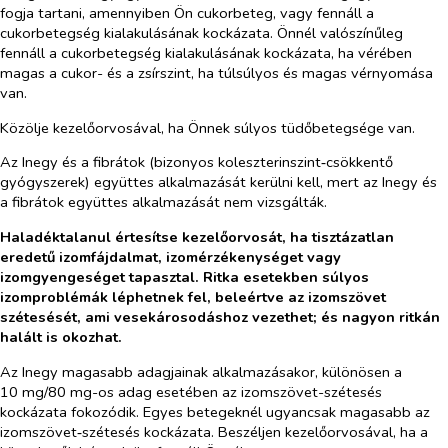
fogja tartani, amennyiben Ön cukorbeteg, vagy fennáll a
cukorbetegség kialakulásának kockázata. Önnél valószínűleg
fennáll a cukorbetegség kialakulásának kockázata, ha vérében
magas a cukor- és a zsírszint, ha túlsúlyos és magas vérnyomása
van.
Közölje kezelőorvosával, ha Önnek súlyos tüdőbetegsége van.
Az Inegy és a fibrátok (bizonyos koleszterinszint‑csökkentő
gyógyszerek) együttes alkalmazását kerülni kell, mert az Inegy és
a fibrátok együttes alkalmazását nem vizsgálták.
Haladéktalanul értesítse kezelőorvosát, ha tisztázatlan
eredetű izomfájdalmat, izomérzékenységet vagy
izomgyengeséget tapasztal. Ritka esetekben súlyos
izomproblémák léphetnek fel, beleértve az izomszövet
szétesését, ami vesekárosodáshoz vezethet; és nagyon ritkán
halált is okozhat.
Az Inegy magasabb adagjainak alkalmazásakor, különösen a
10 mg/80 mg-os adag esetében az izomszövet-szétesés
kockázata fokozódik. Egyes betegeknél ugyancsak magasabb az
izomszövet‑szétesés kockázata. Beszéljen kezelőorvosával, ha a