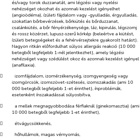
és/vagy torok duzzanatát, ami légzési vagy nyelési
nehézséget okozhat és azonnali kezelést igényelhet
(angioödéma), ízületi fájdalom vagy ‑gyulladás, érgyulladás,
szokatlan bőrbevérzések, bőrkiütés és bőrduzzanat,
csalánkiütés, a bőr fényérzékenysége, láz, kipirulás, légszomj
és rossz közérzet, lupusz-szerű kórkép (beleértve a kiütést,
ízületi betegségeket és a fehérvérsejtekre gyakorolt hatást).
Nagyon ritkán előfordulhat súlyos allergiás reakció (10 000
betegből legfeljebb 1‑nél jelentkezhet), amely légzési
nehézséget vagy szédülést okoz és azonnali kezelést igényel
(anafilaxia).
​
izomfájdalom, izomérzékenység, izomgyengeség vagy
izomgörcsök, izomszövet-szétesés, izomszakadás (ami 10
000 betegből legfeljebb 1-et érinthet), ínproblémák,
esetenként ínszakadással súlyosbítva,
​
a mellek megnagyobbodása férfiaknál (ginekomasztia) (ami
10 000 betegből legfeljebb 1‑et érinthet),
​
étvágycsökkenés,
​
hőhullámok, magas vérnyomás,