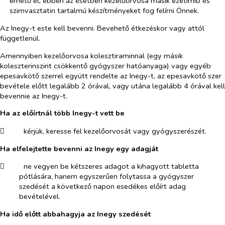
érhető el, ebben az esetben kezelőorvosa másik ezetimib és
szimvasztatin tartalmú készítményeket fog felírni Önnek.
Az Inegy-t este kell bevenni. Bevehető étkezéskor vagy attól
függetlenül.
Amennyiben kezelőorvosa kolesztiraminnal (egy másik
koleszterinszint csökkentő gyógyszer hatóanyaga) vagy egyéb
epesavkötő szerrel együtt rendelte az Inegy-t, az epesavkötő szer
bevétele előtt legalább 2 órával, vagy utána legalább 4 órával kell
bevennie az Inegy-t.
Ha az előírtnál több Inegy-t vett be
​
kérjük, keresse fel kezelőorvosát vagy gyógyszerészét.
Ha elfelejtette bevenni az Inegy egy adagját
​
ne vegyen be kétszeres adagot a kihagyott tabletta
pótlására, hanem egyszerűen folytassa a gyógyszer
szedését a következő napon esedékes előírt adag
bevételével.
Ha idő előtt abbahagyja az Inegy szedését