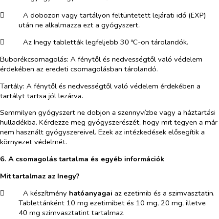
​
A dobozon vagy tartályon feltüntetett lejárati idő (EXP)
után ne alkalmazza ezt a gyógyszert.
​
Az Inegy tabletták legfeljebb 30 ºC-on tárolandók.
Buborékcsomagolás: A fénytől és nedvességtől való védelem
érdekében az eredeti csomagolásban tárolandó.
Tartály: A fénytől és nedvességtől való védelem érdekében a
tartályt tartsa jól lezárva.
Semmilyen gyógyszert ne dobjon a szennyvízbe vagy a háztartási
hulladékba. Kérdezze meg gyógyszerészét, hogy mit tegyen a már
nem használt gyógyszereivel. Ezek az intézkedések elősegítik a
környezet védelmét.
6. A csomagolás tartalma és egyéb információk
Mit tartalmaz az Inegy?
​
A készítmény
hatóanyagai
az ezetimib és a szimvasztatin.
Tablettánként 10 mg ezetimibet és 10 mg, 20 mg, illetve
40 mg szimvasztatint tartalmaz.