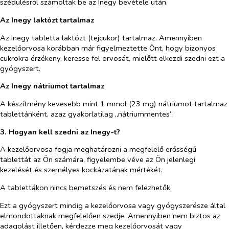
szédülésről számoltak be az Inegy bevétele után.
Az Inegy laktózt tartalmaz
Az Inegy tabletta laktózt (tejcukor) tartalmaz. Amennyiben
kezelőorvosa korábban már figyelmeztette Önt, hogy bizonyos
cukrokra érzékeny, keresse fel orvosát, mielőtt elkezdi szedni ezt a
gyógyszert.
Az Inegy nátriumot tartalmaz
A készítmény kevesebb mint 1 mmol (23 mg) nátriumot tartalmaz
tablettánként, azaz gyakorlatilag „nátriummentes”.
3. Hogyan kell szedni az Inegy-t?
A kezelőorvosa fogja meghatározni a megfelelő erősségű
tablettát az Ön számára, figyelembe véve az Ön jelenlegi
kezelését és személyes kockázatának mértékét.
A tablettákon nincs bemetszés és nem felezhetők.
Ezt a gyógyszert mindig a kezelőorvosa vagy gyógyszerésze által
elmondottaknak megfelelően szedje. Amennyiben nem biztos az
adagolást illetően, kérdezze meg kezelőorvosát vagy