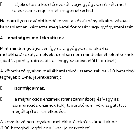
​
tájékoztassa kezelőorvosát vagy gyógyszerészét, mert
koleszterinszintje ismét megemelkedhet.
Ha bármilyen további kérdése van a készítmény alkalmazásával
kapcsolatban, kérdezze meg kezelőorvosát vagy gyógyszerészét.
4. Lehetséges mellékhatások
Mint minden gyógyszer, így ez a gyógyszer is okozhat
mellékhatásokat, amelyek azonban nem mindenkinél jelentkeznek
(lásd 2. pont „Tudnivalók az Inegy szedése előtt” c. részt).
A következő gyakori mellékhatásokról számoltak be (10 betegből
legfeljebb 1‑nél jelentkezhet):
​
izomfájdalmak,
​
a májfunkciós enzimek (transzaminázok) és/vagy az
izomfunkciós enzimek (CK) laboratóriumi vérvizsgálattal
megállapított emelkedése.
A következő nem gyakori mellékhatásokról számoltak be
(100 betegből legfeljebb 1‑nél jelentkezhet):