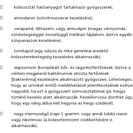
​
kobicisztát hatóanyagot tartalmazó gyógyszerek;
​
amiodaron (szívritmuszavar kezelésére);
​
verapamil, diltiazem, vagy amlodipin (magas vérnyomás,
szívbetegséggel összefüggő mellkasi fájdalom, illetve egyéb
szívpanaszok kezelésére);
​
lomitapid (egy súlyos és ritka genetikai eredetű
koleszterinbetegség kezelésére alkalmazzák);
​
daptomicin (komplikált bőr‑ és lágyrészfertőzések, illetve a
vérben megjelenő baktériumok okozta fertőzések
[bakterémia] kezelésére alkalmazott gyógyszer). Lehetséges,
hogy az izmokat érintő mellékhatások jelentkezésének esélye
nagyobb, ha ezt a gyógyszert szimvasztatinnal (pl. Inegy)
történő kezelés alatt alkalmazzák. Kezelőorvosa dönthet úgy,
hogy egy ideig abba kell hagynia az Inegy szedését.
​
nagy mennyiségű (napi 1 gramm, vagy annál több) niacin
vagy nikotinsav (a koleszterinszint csökkentésére is
alkalmazzák);