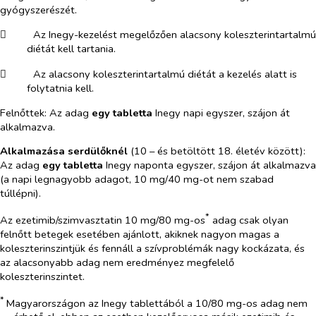
gyógyszerészét.
​
Az Inegy-kezelést megelőzően alacsony koleszterintartalmú
diétát kell tartania.
​
Az alacsony koleszterintartalmú diétát a kezelés alatt is
folytatnia kell.
Felnőttek: Az adag
egy tabletta
Inegy napi egyszer, szájon át
alkalmazva.
Alkalmazása serdülőknél
(10 – és betöltött 18. életév között):
Az adag
egy tabletta
Inegy naponta egyszer, szájon át alkalmazva
(a napi legnagyobb adagot, 10 mg/40 mg-ot nem szabad
túllépni).
*
Az ezetimib/szimvasztatin 10 mg/80 mg-os
adag csak olyan
felnőtt betegek esetében ajánlott, akiknek nagyon magas a
koleszterinszintjük és fennáll a szívproblémák nagy kockázata, és
az alacsonyabb adag nem eredményez megfelelő
koleszterinszintet.
*
Magyarországon az Inegy tablettából a 10/80 mg-os adag nem