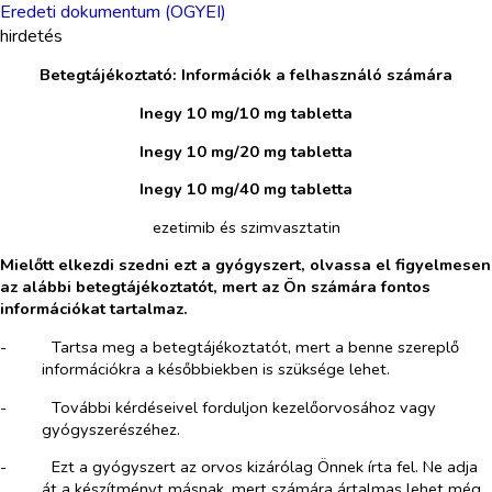
Eredeti dokumentum (OGYEI)
hirdetés
Betegtájékoztató: Információk a felhasználó számára
Inegy 10 mg/10 mg tabletta
Inegy 10 mg/20 mg tabletta
Inegy 10 mg/40 mg tabletta
ezetimib és szimvasztatin
Mielőtt elkezdi szedni ezt a gyógyszert, olvassa el figyelmesen
az alábbi betegtájékoztatót, mert az Ön számára fontos
információkat tartalmaz.
-​
Tartsa meg a betegtájékoztatót, mert a benne szereplő
információkra a későbbiekben is szüksége lehet.
-​
További kérdéseivel forduljon kezelőorvosához vagy
gyógyszerészéhez.
-​
Ezt a gyógyszert az orvos kizárólag Önnek írta fel. Ne adja
át a készítményt másnak, mert számára ártalmas lehet még