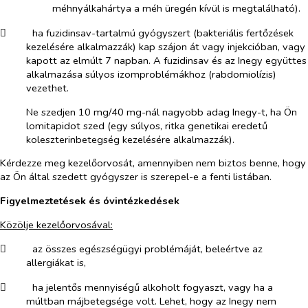
méhnyálkahártya a méh üregén kívül is megtalálható).
​
ha fuzidinsav-tartalmú gyógyszert (bakteriális fertőzések
kezelésére alkalmazzák) kap szájon át vagy injekcióban, vagy
kapott az elmúlt 7 napban. A fuzidinsav és az Inegy együttes
alkalmazása súlyos izomproblémákhoz (rabdomiolízis)
vezethet.
Ne szedjen 10 mg/40 mg-nál nagyobb adag Inegy-t, ha Ön
lomitapidot szed (egy súlyos, ritka genetikai eredetű
koleszterinbetegség kezelésére alkalmazzák).
Kérdezze meg kezelőorvosát, amennyiben nem biztos benne, hogy
az Ön által szedett gyógyszer is szerepel-e a fenti listában.
Figyelmeztetések és óvintézkedések
Közölje kezelőorvosával:
​
az összes egészségügyi problémáját, beleértve az
allergiákat is,
​
ha jelentős mennyiségű alkoholt fogyaszt, vagy ha a
múltban májbetegsége volt. Lehet, hogy az Inegy nem