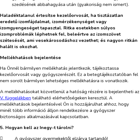
szedésének abbahagyása után (gyakoriság nem ismert).
Haladéktalanul értesítse kezelőorvosát, ha tisztázatlan
eredetű izomfájdalmat, izomérzékenységet vagy
izomgyengeséget tapasztal. Ritka esetekben súlyos
izomproblémák léphetnek fel, beleértve az izomszövet
szétesését, ami vesekárosodáshoz vezethet; és nagyon ritkán
halált is okozhat.
Mellékhatások bejelentése
Ha Önnél bármilyen mellékhatás jelentkezik, tájékoztassa
kezelőorvosát vagy gyógyszerészét. Ez a betegtájékoztatóban fel
nem sorolt bármilyen lehetséges mellékhatásra is vonatkozik.
A mellékhatásokat közvetlenül a hatóság részére is bejelentheti az
V. füg
g
e
lék
b
en
található elérhetőségeken keresztül. A
mellékhatások bejelentésével Ön is hozzájárulhat ahhoz, hogy
minél több információ álljon rendelkezésre a gyógyszer
biztonságos alkalmazásával kapcsolatban.
5. Hogyan kell az Inegy-t tárolni?
​
A gyógyszer gyermekektől elzárva tartandó!