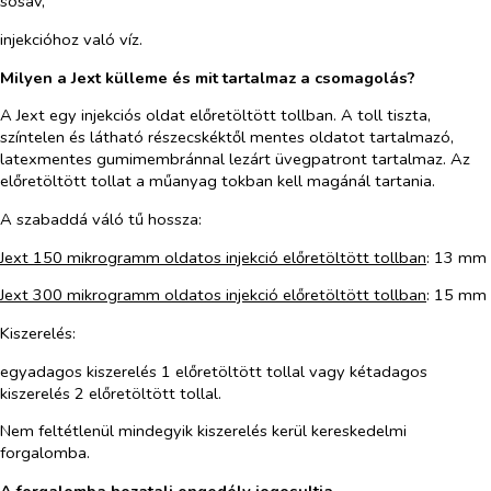
sósav,
injekcióhoz való víz.
Milyen a Jext külleme és mit tartalmaz a csomagolás?
A Jext egy injekciós oldat előretöltött tollban. A toll tiszta,
színtelen és látható részecskéktől mentes oldatot tartalmazó,
latexmentes gumimembránnal lezárt üvegpatront tartalmaz. Az
előretöltött tollat a műanyag tokban kell magánál tartania.
A szabaddá váló tű hossza:
Jext 150 mikrogramm oldatos injekció előretöltött tollban
: 13 mm
Jext 300 mikrogramm oldatos injekció előretöltött tollban
: 15 mm
Kiszerelés:
egyadagos kiszerelés 1 előretöltött tollal vagy kétadagos
kiszerelés 2 előretöltött tollal.
Nem feltétlenül mindegyik kiszerelés kerül kereskedelmi
forgalomba.
A forgalomba hozatali engedély jogosultja