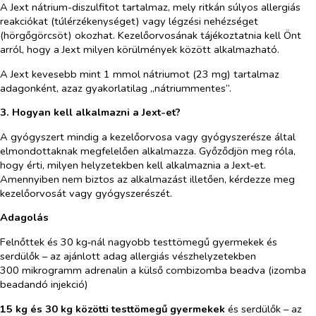
A Jext nátrium-diszulfitot tartalmaz, mely ritkán súlyos allergiás
reakciókat (túlérzékenységet) vagy légzési nehézséget
(hörgőgörcsöt) okozhat. Kezelőorvosának tájékoztatnia kell Önt
arról, hogy a Jext milyen körülmények között alkalmazható.
A Jext kevesebb mint 1 mmol nátriumot (23 mg) tartalmaz
adagonként, azaz gyakorlatilag „nátriummentes”.
3. Hogyan kell alkalmazni a Jext-et?
A gyógyszert mindig a kezelőorvosa vagy gyógyszerésze által
elmondottaknak megfelelően alkalmazza. Győződjön meg róla,
hogy érti, milyen helyzetekben kell alkalmaznia a Jext‑et.
Amennyiben nem biztos az alkalmazást illetően, kérdezze meg
kezelőorvosát vagy gyógyszerészét.
Adagolás
Felnőttek és 30 kg‑nál nagyobb testtömegű gyermekek és
serdülők – az ajánlott adag allergiás vészhelyzetekben
300 mikrogramm adrenalin a külső combizomba beadva (izomba
beadandó injekció)
15 kg és 30 kg közötti testtömegű gyermekek
és serdülők – az