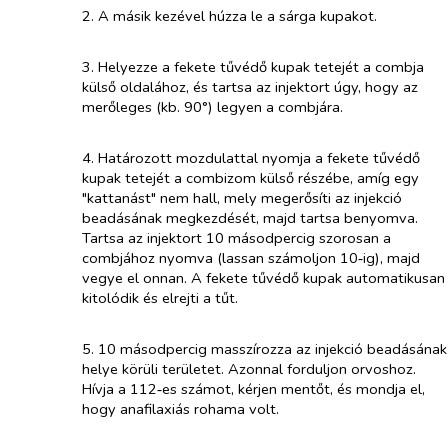
2. A másik kezével húzza le a sárga kupakot.
3. Helyezze a fekete tűvédő kupak tetejét a combja
külső oldalához, és tartsa az injektort úgy, hogy az
merőleges (kb. 90°) legyen a combjára.
4. Határozott mozdulattal nyomja a fekete tűvédő
kupak tetejét a combizom külső részébe, amíg egy
"kattanást" nem hall, mely megerősíti az injekció
beadásának megkezdését, majd tartsa benyomva.
Tartsa az injektort 10 másodpercig szorosan a
combjához nyomva (lassan számoljon 10‑ig), majd
vegye el onnan. A fekete tűvédő kupak automatikusan
kitolódik és elrejti a tűt.
5. 10 másodpercig masszírozza az injekció beadásának
helye körüli területet. Azonnal forduljon orvoshoz.
Hívja a 112‑es számot, kérjen mentőt, és mondja el,
hogy anafilaxiás rohama volt.