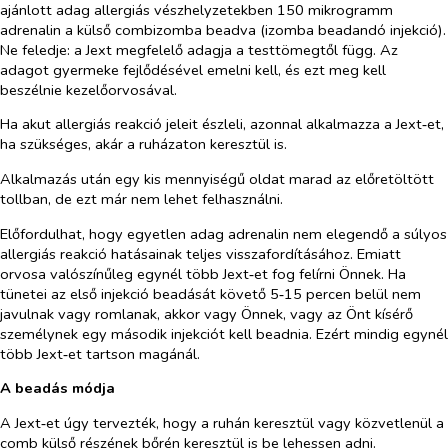
ajánlott adag allergiás vészhelyzetekben 150 mikrogramm
adrenalin a külső combizomba beadva (izomba beadandó injekció).
Ne feledje: a Jext megfelelő adagja a testtömegtől függ. Az
adagot gyermeke fejlődésével emelni kell, és ezt meg kell
beszélnie kezelőorvosával.
Ha akut allergiás reakció jeleit észleli, azonnal alkalmazza a Jext‑et,
ha szükséges, akár a ruházaton keresztül is.
Alkalmazás után egy kis mennyiségű oldat marad az előretöltött
tollban, de ezt már nem lehet felhasználni.
Előfordulhat, hogy egyetlen adag adrenalin nem elegendő a súlyos
allergiás reakció hatásainak teljes visszafordításához. Emiatt
orvosa valószínűleg egynél több Jext‑et fog felírni Önnek. Ha
tünetei az első injekció beadását követő 5‑15 percen belül nem
javulnak vagy romlanak, akkor vagy Önnek, vagy az Önt kísérő
személynek egy második injekciót kell beadnia. Ezért mindig egynél
több Jext‑et tartson magánál.
A beadás módja
A Jext‑et úgy tervezték, hogy a ruhán keresztül vagy közvetlenül a
comb külső részének bőrén keresztül is be lehessen adni.