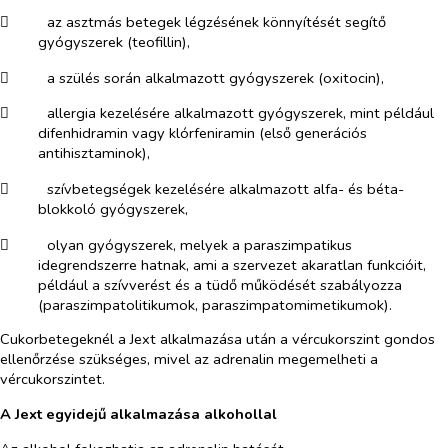
​
az asztmás betegek légzésének könnyítését segítő
gyógyszerek (teofillin),
​
a szülés során alkalmazott gyógyszerek (oxitocin),
​
allergia kezelésére alkalmazott gyógyszerek, mint például
difenhidramin vagy klórfeniramin (első generációs
antihisztaminok),
​
szívbetegségek kezelésére alkalmazott alfa- és béta-
blokkoló gyógyszerek,
​
olyan gyógyszerek, melyek a paraszimpatikus
idegrendszerre hatnak, ami a szervezet akaratlan funkcióit,
például a szívverést és a tüdő működését szabályozza
(paraszimpatolitikumok, paraszimpatomimetikumok).
Cukorbetegeknél a Jext alkalmazása után a vércukorszint gondos
ellenőrzése szükséges, mivel az adrenalin megemelheti a
vércukorszintet.
A Jext egyidejű alkalmazása alkohollal