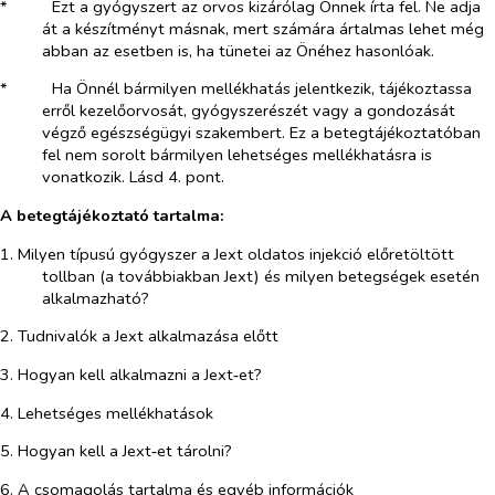
*​
Ezt a gyógyszert az orvos kizárólag Önnek írta fel. Ne adja
át a készítményt másnak, mert számára ártalmas lehet még
abban az esetben is, ha tünetei az Önéhez hasonlóak.
*​
Ha Önnél bármilyen mellékhatás jelentkezik, tájékoztassa
erről kezelőorvosát, gyógyszerészét vagy a gondozását
végző egészségügyi szakembert. Ez a betegtájékoztatóban
fel nem sorolt bármilyen lehetséges mellékhatásra is
vonatkozik. Lásd 4. pont.
A betegtájékoztató tartalma:
1. Milyen típusú gyógyszer a Jext oldatos injekció előretöltött
tollban (a továbbiakban Jext) és milyen betegségek esetén
alkalmazható?
2. Tudnivalók a Jext alkalmazása előtt
3. Hogyan kell alkalmazni a Jext‑et?
4. Lehetséges mellékhatások
5. Hogyan kell a Jext‑et tárolni?
6. A csomagolás tartalma és egyéb információk