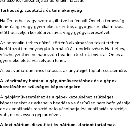
Az alkohol fokozhatja az adrenalin hatását.
Terhesség, szoptatás és termékenység
Ha Ön terhes vagy szoptat, illetve ha fennáll Önnél a terhesség
lehetősége vagy gyermeket szeretne, a gyógyszer alkalmazása
előtt beszéljen kezelőorvosával vagy gyógyszerészével.
Az adrenalin terhes nőknél történő alkalmazása tekintetében
korlátozott mennyiségű információ áll rendelkezésre. Ha terhes,
vészhelyzetben ne habozzon beadni a Jext‑et, mivel az Ön és a
gyermeke élete veszélyben lehet.
A Jext várhatóan nincs hatással az anyatejjel táplált csecsemőre.
A készítmény hatásai a gépjárművezetéshez és a gépek
kezeléséhez szükséges képességekre
A gépjárművezetéshez és a gépek kezeléséhez szükséges
képességeket az adrenalin beadása valószínűleg nem befolyásolja,
de az anafilaxiás reakció befolyásolhatja. Ha anafilaxiás reakciója
volt, ne vezessen gépjárművet.
A Jext nátrium-diszulfitot
és nátrium-kloridot tartalmaz.