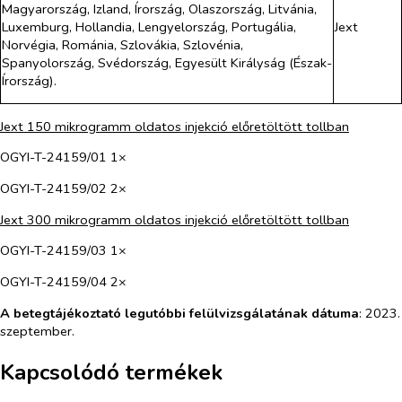
Magyarország, Izland, Írország, Olaszország, Litvánia,
Luxemburg, Hollandia, Lengyelország, Portugália,
Jext
Norvégia, Románia, Szlovákia, Szlovénia,
Spanyolország, Svédország, Egyesült Királyság (Észak-
Írország).
Jext 150 mikrogramm oldatos injekció előretöltött tollban
OGYI-T-24159/01 1×
OGYI-T-24159/02 2×
Jext 300 mikrogramm oldatos injekció előretöltött tollban
OGYI-T-24159/03 1×
OGYI-T-24159/04 2×
A betegtájékoztató legutóbbi felülvizsgálatának dátuma
: 2023.
szeptember.
Kapcsolódó termékek