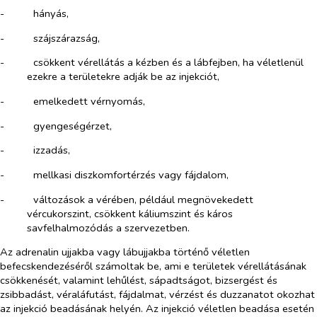
-​
hányás,
-​
szájszárazság,
-​
csökkent vérellátás a kézben és a lábfejben, ha véletlenül
ezekre a területekre adják be az injekciót,
-​
emelkedett vérnyomás,
-​
gyengeségérzet,
-​
izzadás,
-​
mellkasi diszkomfortérzés vagy fájdalom,
-​
változások a vérében, például megnövekedett
vércukorszint, csökkent káliumszint és káros
savfelhalmozódás a szervezetben.
Az adrenalin ujjakba vagy lábujjakba történő véletlen
befecskendezéséről számoltak be, ami e területek vérellátásának
csökkenését, valamint lehűlést, sápadtságot, bizsergést és
zsibbadást, véraláfutást, fájdalmat, vérzést és duzzanatot okozhat
az injekció beadásának helyén. Az injekció véletlen beadása esetén