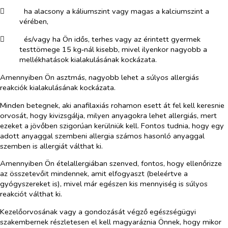
​
ha alacsony a káliumszint vagy magas a kalciumszint a
vérében,
​
és/vagy ha Ön idős, terhes vagy az érintett gyermek
testtömege 15 kg‑nál kisebb, mivel ilyenkor nagyobb a
mellékhatások kialakulásának kockázata.
Amennyiben Ön asztmás, nagyobb lehet a súlyos allergiás
reakciók kialakulásának kockázata.
Minden betegnek, aki anafilaxiás rohamon esett át fel kell keresnie
orvosát, hogy kivizsgálja, milyen anyagokra lehet allergiás, mert
ezeket a jövőben szigorúan kerülniük kell. Fontos tudnia, hogy egy
adott anyaggal szembeni allergia számos hasonló anyaggal
szemben is allergiát válthat ki.
Amennyiben Ön ételallergiában szenved, fontos, hogy ellenőrizze
az összetevőit mindennek, amit elfogyaszt (beleértve a
gyógyszereket is), mivel már egészen kis mennyiség is súlyos
reakciót válthat ki.
Kezelőorvosának vagy a gondozását végző egészségügyi
szakembernek részletesen el kell magyaráznia Önnek, hogy mikor