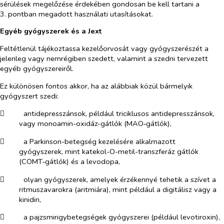
sérülések megelőzése érdekében gondosan be kell tartani a
3. pontban megadott használati utasításokat.
Egyéb gyógyszerek és a Jext
Feltétlenül tájékoztassa kezelőorvosát vagy gyógyszerészét a
jelenleg vagy nemrégiben szedett, valamint a szedni tervezett
egyéb gyógyszereiről.
Ez különösen fontos akkor, ha az alábbiak közül bármelyik
gyógyszert szedi:
​
antidepresszánsok, például triciklusos antidepresszánsok,
vagy monoamin-oxidáz-gátlók (MAO‑gátlók),
​
a Parkinson-betegség kezelésére alkalmazott
gyógyszerek, mint katekol-O-metil-transzferáz gátlók
(COMT‑gátlók) és a levodopa,
​
olyan gyógyszerek, amelyek érzékennyé tehetik a szívet a
ritmuszavarokra (aritmiára), mint például a digitálisz vagy a
kinidin,
​
a pajzsmirigybetegségek gyógyszerei (például levotiroxin),