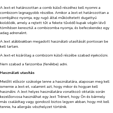
A Jext‑et határozottan a comb külső részéhez kell nyomni a
combizom legnagyobb részébe. Amikor a Jext‑et határozottan a
combjához nyomja, egy rugó által működtetett dugattyú
kioldódik, amely a rejtett tűt a fekete tűvédő kupak végén lévő
tömítésen keresztül a combizomba nyomja, és befecskendez egy
adag adrenalint.
A Jext alábbiakban megadott használati utasítását pontosan be
kell tartani.
A Jext‑et kizárólag a combizom külső részébe szabad injekciózni.
Nem szabad a farizomba (fenékbe) adni.
Használati utasítás
Mielőtt először szüksége lenne a használatára, alaposan meg kell
ismernie a Jext‑et, valamint azt, hogy mikor és hogyan kell
használni. A Jext helyes használatára vonatkozó oktatás során
kezelőorvosa használhat egy Jext Trénert, hogy Ön és bármely
más családtag vagy gondozó biztos legyen abban, hogy mit kell
tennie, ha allergiás vészhelyzet történik.