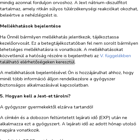
mindig azonnal forduljon orvoshoz. A Jext nátrium-diszulfitot
tartalmaz, amely ritkán súlyos túlérzékenységi reakciókat okozhat,
beleértve a nehézlégzést is.
Mellékhatások bejelentése
Ha Önnél bármilyen mellékhatás jelentkezik, tájékoztassa
kezelőorvosát. Ez a betegtájékoztatóban fel nem sorolt bármilyen
lehetséges mellékhatásra is vonatkozik. A mellékhatásokat
közvetlenül a hatóság részére is bejelentheti az
V. füg
g
elékben
található elérhetőségeken keresztül
.
A mellékhatások bejelentésével Ön is hozzájárulhat ahhoz, hogy
minél több információ álljon rendelkezésre a gyógyszer
biztonságos alkalmazásával kapcsolatban.
5. Hogyan kell a Jext-et tárolni?
A gyógyszer gyermekektől elzárva tartandó!
A címkén és a dobozon feltüntetett lejárati idő (EXP) után ne
alkalmazza ezt a gyógyszert. A lejárati idő az adott hónap utolsó
napjára vonatkozik.