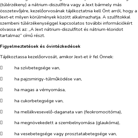
(túlérzékeny) a nátrium-diszulfitra vagy a Jext bármely más
összetevőjére, kezelőorvosának tájékoztatnia kell Önt arról, hogy a
Jext‑et milyen körülmények között alkalmazhatja. A szulfitokkal
szembeni túlérzékenységgel kapcsolatos további információkért
olvassa el az: „A Jext nátrium-diszulfitot és nátrium-kloridot
tartalmaz” című részt.
Figyelmeztetések és óvintézkedések
Tájékoztassa kezelőorvosát, amikor Jext‑et ír fel Önnek:
​
ha szívbetegsége van,
​
ha pajzsmirigy-túlműködése van,
​
ha magas a vérnyomása,
​
ha cukorbetegsége van,
​
ha mellékvesevelő-daganata van (feokromocitóma),
​
ha megnövekedett a szembelnyomása (glaukóma),
​
ha vesebetegsége vagy prosztatabetegsége van,