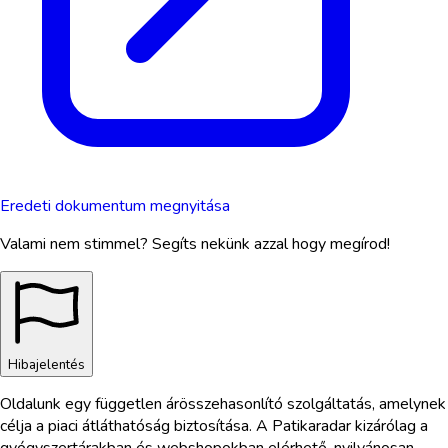
Eredeti dokumentum megnyitása
Valami nem stimmel? Segíts nekünk azzal hogy megírod!
Hibajelentés
Oldalunk egy független árösszehasonlító szolgáltatás, amelynek
célja a piaci átláthatóság biztosítása. A Patikaradar kizárólag a
gyógyszertárakban és webshopokban elérhető, nyilvánosan