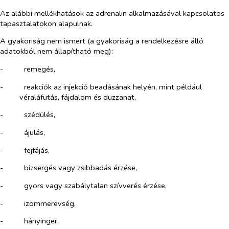
Az alábbi mellékhatások az adrenalin alkalmazásával kapcsolatos
tapasztalatokon alapulnak.
A gyakoriság nem ismert (a gyakoriság a rendelkezésre álló
adatokból nem állapítható meg):
-​
remegés,
-​
reakciók az injekció beadásának helyén, mint például
véraláfutás, fájdalom és duzzanat,
-​
szédülés,
-​
ájulás,
-​
fejfájás,
-​
bizsergés vagy zsibbadás érzése,
-​
gyors vagy szabálytalan szívverés érzése,
-​
izommerevség,
-​
hányinger,