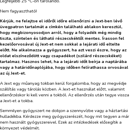
Legfeljebb 25 °C‑on tárolandó.
Nem fagyasztható!
Kérjük, ne felejtse el időről időre ellenőrizni a Jext‑ben lévő
üvegpatron tartalmát a címkén található ablakon keresztül,
hogy megbizonyosodjon arról, hogy a folyadék még mindig
tiszta, színtelen és látható részecskéktől mentes. Írasson fel
kezelőorvosával új Jext‑et nem sokkal a lejárati idő eltelte
előtt. Ne alkalmazza a gyógyszert, ha azt veszi észre, hogy az
oldat elszíneződött vagy csapadékot (szilárd részecskéket)
tartalmaz. Hasznos lehet, ha a lejárati időt beírja a naptárába
vagy a határidőnaplójába, hogy időben felírathassa orvosával
az új Jext-et.
A Jext egy műanyag tokban kerül forgalomba, hogy az megvédje
szállítás vagy tárolás közben. A Jext‑et használat előtt, valamint
ellenőrzéskor ki kell venni a tokból. Az ellenőrzés után tegye vissza
a Jext‑et a tokba.
Semmilyen gyógyszert ne dobjon a szennyvízbe vagy a háztartási
hulladékba. Kérdezze meg gyógyszerészét, hogy mit tegyen a már
nem használt gyógyszereivel. Ezek az intézkedések elősegítik a
környezet védelmét.