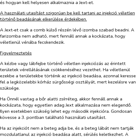
és hogyan kell helyesen alkalmaznia a Jext‑et.
A használati utasítást szigorúan be kell tartani az injekció véletlen
történő beadásának elkerülése érdekében.
A Jext‑et csak a comb külső részén lévő izomba szabad beadni. A
farizomba nem adható, mert fennáll annak a kockázata, hogy
véletlenül vénába fecskendezik.
Figyelmeztetés
A kézbe vagy lábfejbe történő véletlen injekciózás az érintett
területek vérellátásának csökkenéséhez vezethet. Ha véletlenül
ezekbe a területekbe történik az injekció beadása, azonnal keresse
fel a legközelebbi kórház sürgősségi osztályát, mert kezelésre van
szüksége.
Ha Önnél vastag a bőr alatti zsírréteg, akkor fennáll annak a
kockázata, hogy egyetlen adag Jext alkalmazása nem elegendő.
Ilyen esetekben szükség lehet egy második injekcióra. Gondosan
kövesse a 3. pontban található használati utasítást.
Ha az injekciót nem a beteg adja be, és a beteg lábát nem tartják
mozdulatlanul az injekció beadása alatt, sérülés keletkezhet. A