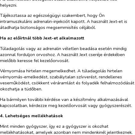
helyezni.
Tájékoztassa az egészségügyi szakembert, hogy Ön
intramuszkuláris adrenalin-injekciót kapott. A használt Jext‑et is
átadhatja biztonságos megsemmisítés céljából.
Ha az előírtnál több Jext-et alkalmazott
Túladagolás vagy az adrenalin véletlen beadása esetén mindig
azonnal forduljon orvoshoz. A használt Jext cseréje érdekében
mielőbb keresse fel kezelőorvosát.
Vérnyomása hirtelen megemelkedhet. A túladagolás hirtelen
vérnyomás-emelkedést, szabálytalan szívverést, rendellenes
veseműködést, csökkent véráramlást és folyadék felhalmozódását
okozhatja a tüdőben.
Ha bármilyen további kérdése van a készítmény alkalmazásával
kapcsolatban, kérdezze meg kezelőorvosát vagy gyógyszerészét.
4. Lehetséges mellékhatások
Mint minden gyógyszer, így ez a gyógyszer is okozhat
mellékhatásokat, amelyek azonban nem mindenkinél jelentkeznek.