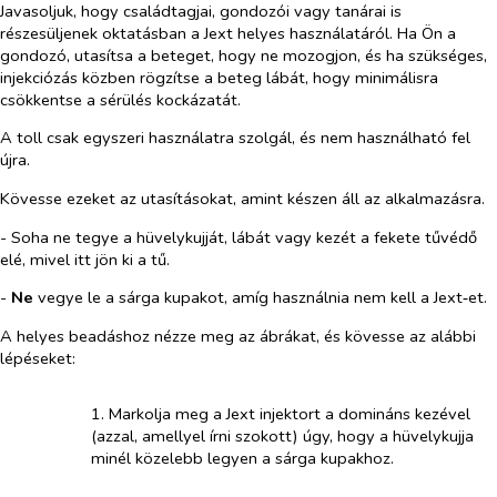
Javasoljuk, hogy családtagjai, gondozói vagy tanárai is
részesüljenek oktatásban a Jext helyes használatáról. Ha Ön a
gondozó, utasítsa a beteget, hogy ne mozogjon, és ha szükséges,
injekciózás közben rögzítse a beteg lábát, hogy minimálisra
csökkentse a sérülés kockázatát.
A toll csak egyszeri használatra szolgál, és nem használható fel
újra.
Kövesse ezeket az utasításokat, amint készen áll az alkalmazásra.
- Soha ne tegye a hüvelykujját, lábát vagy kezét a fekete tűvédő
elé, mivel itt jön ki a tű.
-
Ne
vegye le a sárga kupakot, amíg használnia nem kell a Jext‑et.
A helyes beadáshoz nézze meg az ábrákat, és kövesse az alábbi
lépéseket:
1. Markolja meg a Jext injektort a domináns kezével
(azzal, amellyel írni szokott) úgy, hogy a hüvelykujja
minél közelebb legyen a sárga kupakhoz.