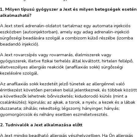
1. Milyen típusú gyógyszer a Jext és milyen betegségek esetén
alkalmazható?
A Jext steril adrenalin-oldatot tartalmaz egy automata injekciós
eszközben (autoinjektorban), amely egy adag adrenalin-injekció
sürgősségi beadására szolgál a combizom külső részébe (izomba
beadandó injekció).
A Jext rovarcsípés vagy rovarmarás, élelmiszerek vagy
gyógyszerek, illetve fizikai terhelés által kiváltott, hirtelen fellépő,
életveszélyes allergiás reakciók (anafilaxiás sokk) sürgősségi
kezelésére szolgál.
Az anafilaxiás sokk kezdetét jelző tünetek az allergénnel való
érintkezést követően perceken belül jelentkeznek, és többek között
a következők lehetnek: bőrviszketés; kidudorodó kiütés (mint a
csalánkiütés); kipirulás; az ajkak, a torok, a nyelv, a kezek és a lábak
duzzanata; zihálás; rekedtség; légszomj; hányinger; hányás;
gyomorgörcsök és néhány esetben eszméletvesztés.
2. Tudnivalók a Jext alkalmazása előtt
A Jext mindig beadható allergiás vészhelyzetben. Ha Ön allergiás