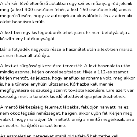
A címkén lévő ellenőrző ablakban egy színes műanyag rúd jelenik
meg (a Jext 300 esetében fehér, a Jext 150 esetében kék) annak
megerősítésére, hogy az autoinjektor aktiválódott és az adrenalin-
oldat beadásra került.
A Jext‑ben egy kis légbuborék lehet jelen. Ez nem befolyásolja a
készítmény hatékonyságát.
Bár a folyadék nagyobb része a használat után a Jext‑ben marad,
az nem használható újra.
A Jext‑et sürgősségi kezelésre tervezték. A Jext használata után
mindig azonnal kérjen orvosi segítséget. Hívja a 112‑es számot,
kérjen mentőt, és jelezze, hogy anafilaxiás rohama volt, még akkor
is, ha a tünetei enyhülni látszanak. Kórházba kell mennie
megfigyelésre és szükség szerint további kezelésre. Erre azért van
szükség, mert a tünetek kis idő elteltével újra jelentkezhetnek.
A mentő kiérkezéséig felemelt lábakkal feküdjön hanyatt, ha ez
nem okoz légzési nehézséget, ha igen, akkor üljön fel. Kérjen meg
valakit, hogy maradjon Ön mellett, amíg a mentő megérkezik, arra
az esetre, ha újból rosszul lenne.
Az eszméletlen betegeket stabil oldalfekvő helyzetbe kell