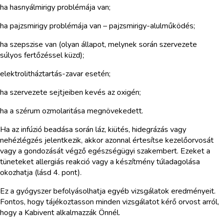
ha hasnyálmirigy problémája van;
ha pajzsmirigy problémája van – pajzsmirigy-alulműködés;
ha szepszise van (olyan állapot, melynek során szervezete
súlyos fertőzéssel küzd);
elektrolitháztartás-zavar esetén;
ha szervezete sejtjeiben kevés az oxigén;
ha a szérum ozmolaritása megnövekedett.
Ha az infúzió beadása során láz, kiütés, hidegrázás vagy
nehézlégzés jelentkezik, akkor azonnal értesítse kezelőorvosát
vagy a gondozását végző egészségügyi szakembert. Ezeket a
tüneteket allergiás reakció vagy a készítmény túladagolása
okozhatja (lásd 4. pont).
Ez a gyógyszer befolyásolhatja egyéb vizsgálatok eredményeit.
Fontos, hogy tájékoztasson minden vizsgálatot kérő orvost arról,
hogy a Kabivent alkalmazzák Önnél.