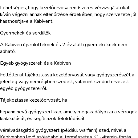
Lehetséges, hogy kezelőorvosa rendszeres vérvizsgálatokat
kíván végezni annak ellenőrzése érdekében, hogy szervezete jól
hasznosítja-e a Kabivent.
Gyermekek és serdülők
A Kabiven újszülötteknek és 2 év alatti gyermekeknek nem
adható.
Egyéb gyógyszerek és a Kabiven
Feltétlenül tájékoztassa kezelőorvosát vagy gyógyszerészét a
jelenleg vagy nemrégiben szedett, valamint szedni tervezett
egyéb gyógyszereiről.
Tájékoztassa kezelőorvosát, ha
heparin nevű gyógyszert kap, amely megakadályozza a vérrögök
kialakulását, és segíti azok feloldódását.
véralvadásgátló gyógyszert (például warfarin) szed, mivel a
Kabivenben lévő szójababolaj természetes K1-vitamin-forrás,