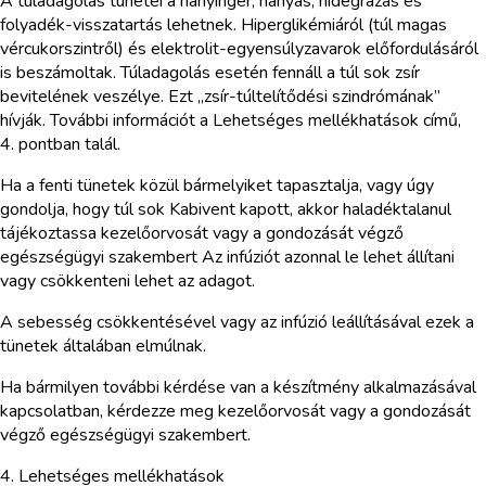
A túladagolás tünetei a hányinger, hányás, hidegrázás és
folyadék-visszatartás lehetnek. Hiperglikémiáról (túl magas
vércukorszintről) és elektrolit-egyensúlyzavarok előfordulásáról
is beszámoltak. Túladagolás esetén fennáll a túl sok zsír
bevitelének veszélye. Ezt „zsír-túltelítődési szindrómának”
hívják. További információt a Lehetséges mellékhatások című,
4. pontban talál.
Ha a fenti tünetek közül bármelyiket tapasztalja, vagy úgy
gondolja, hogy túl sok Kabivent kapott, akkor haladéktalanul
tájékoztassa kezelőorvosát vagy a gondozását végző
egészségügyi szakembert Az infúziót azonnal le lehet állítani
vagy csökkenteni lehet az adagot.
A sebesség csökkentésével vagy az infúzió leállításával ezek a
tünetek általában elmúlnak.
Ha bármilyen további kérdése van a készítmény alkalmazásával
kapcsolatban, kérdezze meg kezelőorvosát vagy a gondozását
végző egészségügyi szakembert.
4. Lehetséges mellékhatások