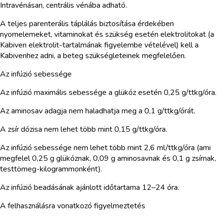
Intravénásan, centrális vénába adható.
A teljes parenterális táplálás biztosítása érdekében
nyomelemeket, vitaminokat és szükség esetén elektrolitokat (a
Kabiven elektrolit-tartalmának figyelembe vételével) kell a
Kabivenhez adni, a beteg szükségleteinek megfelelően.
Az infúzió sebessége
Az infúzió maximális sebessége a glükóz esetén 0,25 g/ttkg/óra.
Az aminosav adagja nem haladhatja meg a 0,1 g/ttkg/órát.
A zsír dózisa nem lehet több mint 0,15 g/ttkg/óra.
Az infúzió sebessége nem lehet több mint 2,6 ml/ttkg/óra (ami
megfelel 0,25 g glükóznak, 0,09 g aminosavnak és 0,1 g zsírnak,
testtömeg-kilogrammonként).
Az infúzió beadásának ajánlott időtartama 12–24 óra.
A felhasználásra vonatkozó figyelmeztetés