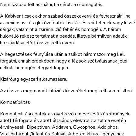
Nem szabad felhasználni, ha sérült a csomagolás.
A Kabivent csak akkor szabad összekeverni és felhasználni, ha
az aminosav- és glükózoldatok tiszták és színtelenek vagy kissé
sárgák, valamint a zsíremulzió fehér és homogén. A három
különálló rekesz tartalmát a beadás, illetve bármilyen adalék
hozzáadása előtt össze kell keverni.
A hegesztések felnyílása után a zsákot háromszor meg kell
forgatni, annak érdekében, hogy a fázisok szétválásának jelei
nélküli, homogén elegyet kapjon.
Kizárólag egyszeri alkalmazásra.
Az összes megmaradt infúziós keveréket meg kell semmisíteni.
Kompatíbilitás
Kompatibilitási adatok a következő elnevezésű készítmények
adott térfogata és adott általános elektrolittartalma esetén
érvényesek: Dipeptiven, Addaven, Glycophos, Addiphos,
Vitalipid Adult/Infant és Soluvit. A beteg klinikai igényeinek