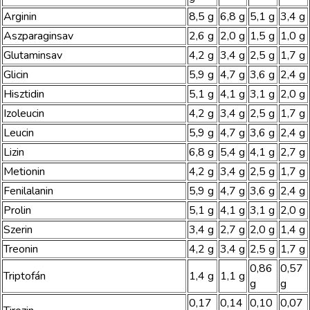
Arginin
8,5 g
6,8 g
5,1 g
3,4 g
Aszparaginsav
2,6 g
2,0 g
1,5 g
1,0 g
Glutaminsav
4,2 g
3,4 g
2,5 g
1,7 g
Glicin
5,9 g
4,7 g
3,6 g
2,4 g
Hisztidin
5,1 g
4,1 g
3,1 g
2,0 g
Izoleucin
4,2 g
3,4 g
2,5 g
1,7 g
Leucin
5,9 g
4,7 g
3,6 g
2,4 g
Lizin
6,8 g
5,4 g
4,1 g
2,7 g
Metionin
4,2 g
3,4 g
2,5 g
1,7 g
Fenilalanin
5,9 g
4,7 g
3,6 g
2,4 g
Prolin
5,1 g
4,1 g
3,1 g
2,0 g
Szerin
3,4 g
2,7 g
2,0 g
1,4 g
Treonin
4,2 g
3,4 g
2,5 g
1,7 g
0,86
0,57
Triptofán
1,4 g
1,1 g
g
g
0,17
0,14
0,10
0,07