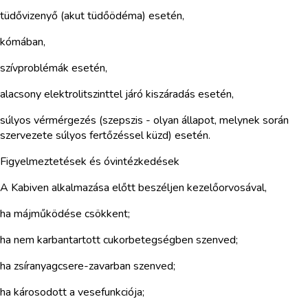
tüdővizenyő (akut tüdőödéma) esetén,
kómában,
szívproblémák esetén,
alacsony elektrolitszinttel járó kiszáradás esetén,
súlyos vérmérgezés (szepszis - olyan állapot, melynek során
szervezete súlyos fertőzéssel küzd) esetén.
Figyelmeztetések és óvintézkedések
A Kabiven alkalmazása előtt beszéljen kezelőorvosával,
ha májműködése csökkent;
ha nem karbantartott cukorbetegségben szenved;
ha zsíranyagcsere-zavarban szenved;
ha károsodott a vesefunkciója;