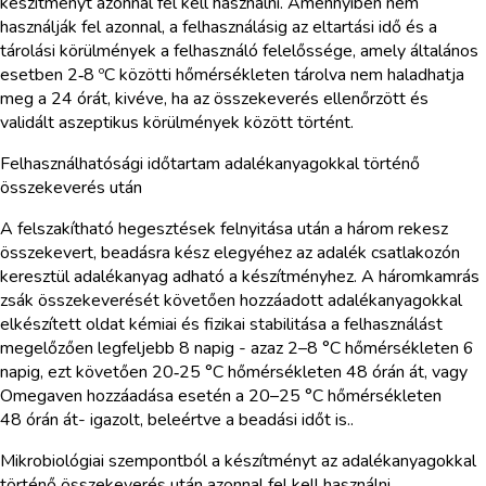
készítményt azonnal fel kell használni. Amennyiben nem
használják fel azonnal, a felhasználásig az eltartási idő és a
tárolási körülmények a felhasználó felelőssége, amely általános
esetben 2‑8 ºC közötti hőmérsékleten tárolva nem haladhatja
meg a 24 órát, kivéve, ha az összekeverés ellenőrzött és
validált aszeptikus körülmények között történt.
Felhasználhatósági időtartam adalékanyagokkal történő
összekeverés után
A felszakítható hegesztések felnyitása után a három rekesz
összekevert, beadásra kész elegyéhez az adalék csatlakozón
keresztül adalékanyag adható a készítményhez. A háromkamrás
zsák összekeverését követően hozzáadott adalékanyagokkal
elkészített oldat kémiai és fizikai stabilitása a felhasználást
megelőzően legfeljebb 8 napig - azaz 2–8 °C hőmérsékleten 6
napig, ezt követően 20‑25 °C hőmérsékleten 48 órán át, vagy
Omegaven hozzáadása esetén a 20–25 °C hőmérsékleten
48 órán át- igazolt, beleértve a beadási időt is..
Mikrobiológiai szempontból a készítményt az adalékanyagokkal
történő összekeverés után azonnal fel kell használni.