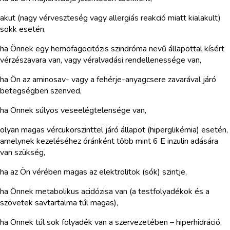
akut (nagy vérveszteség vagy allergiás reakció miatt kialakult)
sokk esetén,
ha Önnek egy hemofagocitózis szindróma nevű állapottal kísért
vérzészavara van, vagy véralvadási rendellenessége van,
ha Ön az aminosav- vagy a fehérje-anyagcsere zavarával járó
betegségben szenved,
ha Önnek súlyos veseelégtelensége van,
olyan magas vércukorszinttel járó állapot (hiperglikémia) esetén,
amelynek kezeléséhez óránként több mint 6 E inzulin adására
van szükség,
ha az Ön vérében magas az elektrolitok (sók) szintje,
ha Önnek metabolikus acidózisa van (a testfolyadékok és a
szövetek savtartalma túl magas),
ha Önnek túl sok folyadék van a szervezetében – hiperhidráció,