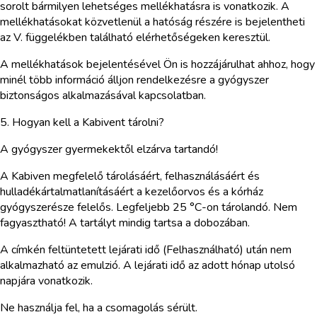
sorolt bármilyen lehetséges mellékhatásra is vonatkozik. A
mellékhatásokat közvetlenül a hatóság részére is bejelentheti
az V. függelékben található elérhetőségeken keresztül.
A mellékhatások bejelentésével Ön is hozzájárulhat ahhoz, hogy
minél több információ álljon rendelkezésre a gyógyszer
biztonságos alkalmazásával kapcsolatban.
5. Hogyan kell a Kabivent tárolni?
A gyógyszer gyermekektől elzárva tartandó!
A Kabiven megfelelő tárolásáért, felhasználásáért és
hulladékártalmatlanításáért a kezelőorvos és a kórház
gyógyszerésze felelős. Legfeljebb 25 °C-on tárolandó. Nem
fagyasztható! A tartályt mindig tartsa a dobozában.
A címkén feltüntetett lejárati idő (Felhasználható) után nem
alkalmazható az emulzió. A lejárati idő az adott hónap utolsó
napjára vonatkozik.
Ne használja fel, ha a csomagolás sérült.