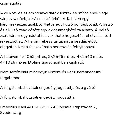
csomagolás
A glükóz- és az aminosavoldatok tiszták és színtelenek vagy
sárgás színűek, a zsíremulzió fehér. A Kabiven egy
háromrekeszes zsákból, illetve egy külső borításból áll. A belső
és a külső zsák között egy oxigénmegkötő található. A belső
zsák három egymástól felszakítható hegesztéssel elválasztott
rekeszből áll. A három rekesz tartalmát a beadás előtt
elegyíteni kell a felszakítható hegesztés felnyitásával.
A Kabiven 4×2053 ml-es, 3×2566 ml-es, 4×1540 ml és
4×1026 ml-es Biofine típusú zsákban kapható.
Nem feltétlenül mindegyik kiszerelés kerül kereskedelmi
forgalomba.
A forgalombahozatali engedély jogosultja és a gyártó
A forgalombahozatali engedély jogosultja:
Fresenius Kabi AB, SE-751 74 Uppsala, Rapstagan 7,
Svédország