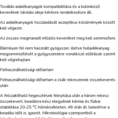
További adalékanyagok kompatibilitása és a különböző
keverékek tárolási ideje kérésre rendelkezésre áll.
Az adalékanyagok hozzáadását aszeptikus körülmények között
kell végezni.
Az összes megmaradt infúziós keveréket meg kell semmisíteni.
Bármilyen fel nem használt gyógyszer, illetve hulladékanyag
megsemmisítését a gyógyszerekre vonatkozó előírások szerint
kell végrehajtani.
Felhasználhatósági időtartam
Felhasználhatósági időtartam a zsák rekeszeinek összekeverés
után:
A felszakítható hegesztések felnyitása után a három rekesz
összekevert, beadásra kész elegyének kémiai és fizikai
stabilitása 20‑25 °C hőmérsékleten, 48 órán át, beleértve a
beadási időt is, igazolt. Mikrobiológiai szempontból a