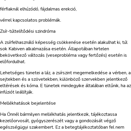
férfiaknál elhúzódó, fájdalmas erekció,
vérrel kapcsolatos problémák.
Zsír-túltelítődési szindróma
A zsírfelhasználó képesség csökkenése esetén alakulhat ki, túl
sok Kabiven alkalmazása esetén. Állapotában hirtelen
bekövetkező változás (veseprobléma vagy fertőzés) esetén is
előfordulhat.
Lehetséges tünetei a láz, a zsírszint megemelkedése a vérben, a
sejtekben és a szövetekben, különböző szervekben jelentkező
eltérések és kóma. E tünetek mindegyike általában eltűnik, ha az
infúziót leállítják.
Mellékhatások bejelentése
Ha Önnél bármilyen mellékhatás jelentkezik, tájékoztassa
kezelőorvosát, gyógyszerészét vagy a gondozását végző
egészségügyi szakembert. Ez a betegtájékoztatóban fel nem