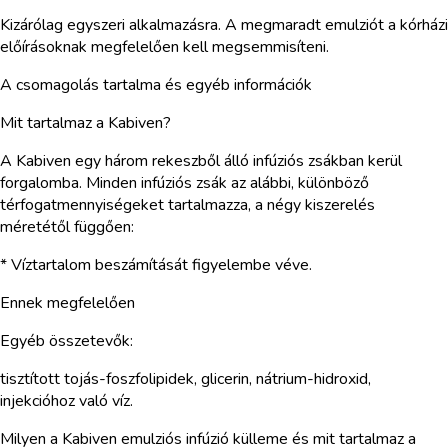
Kizárólag egyszeri alkalmazásra. A megmaradt emulziót a kórházi
előírásoknak megfelelően kell megsemmisíteni.
A csomagolás tartalma és egyéb információk
Mit tartalmaz a Kabiven?
A Kabiven egy három rekeszből álló infúziós zsákban kerül
forgalomba. Minden infúziós zsák az alábbi, különböző
térfogatmennyiségeket tartalmazza, a négy kiszerelés
méretétől függően:
* Víztartalom beszámítását figyelembe véve.
Ennek megfelelően
Egyéb összetevők:
tisztított tojás-foszfolipidek, glicerin, nátrium-hidroxid,
injekcióhoz való víz.
Milyen a Kabiven emulziós infúzió külleme és mit tartalmaz a