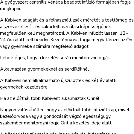
A gyógyszert centrális vénába beadott infúzió formájában fogja
megkapni.
A Kabiven adagját és a felhasznált zsák méretét a testtömeg és
a szervezet zsír- és cukorfelhasználási képességének
megfelelően kell meghatározni. A Kabiven infúziót lassan, 12–
24 óra alatt kell beadni. Kezelőorvosa fogja meghatározni az Ön
vagy gyermeke számára megfelelő adagot.
Lehetséges, hogy a kezelés során monitorozni fogják.
Alkalmazása gyermekeknél és serdülőknél
A Kabiven nem alkalmazható újszülöttek és két év alatti
gyermekek kezelésére.
Ha az előírtnál több Kabivent alkalmaztak Önnél
Nagyon valószínűtlen, hogy az előírtnál több infúziót kap, mivel
kezelőorvosa vagy a gondozását végző egészségügyi
szakember monitorozni fogja Önt a kezelés ideje alatt.