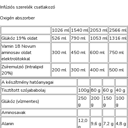
Infúziós szerelék csatlakozó
Oxigén abszorber
1026 ml
1540 ml
2053 ml
2566 ml
Glükóz 19% oldat
526 ml
790 ml
1053 ml
1316 ml
Vamin 18 Novum
aminosav oldat
300 ml
450 ml
600 ml
750 ml
elektrolitokkal
Zsíremulzió (Intralipid
200 ml
300 ml
400 ml
500 ml
20%)
A készítmény hatóanyagai
Tisztított szójababolaj
100g
80 g
60 g
40 g
250
200
150
100
Glükóz (vízmentes)
g
g
g
g
Aminosavak
12,0
Alanin
9,6 g
7,2 g
4,8 g
g