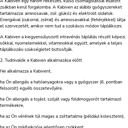
A Kabiven egy három rekeszes, külső csomagolással ellátott
zsákban kerül forgalomba. A Kabiven az alábbi gyógyszereket
tartalmazza: aminosavak, zsír, glükóz és elektrolit oldatok.
Energiával (cukorral, zsírral) és aminosavakkal (fehérjékkel) látja
el szervezetét, amikor nem tud a szokásos módon táplálkozni.
A Kabiven a kiegyensúlyozott intravénás táplálás részét képezi,
sókkal, nyomelemekkel, vitaminokkal együtt, amelyek a teljes
táplálkozási szükségletet biztosítják.
2. Tudnivalók a Kabiven alkalmazása előtt
Ne alkalmazza a Kabivent,
ha Ön allergiás a hatóanyagokra vagy a gyógyszer (6. pontban
felsorolt) egyéb összetevőjére,
ha Ön allergiás a tojást, szóját vagy földimogyorót tartalmazó
termékekre,
ha az Ön vérének túl magas a zsírtartalma (például koleszterin),
ha az Ön májfunkciója jelentősen csökkent,