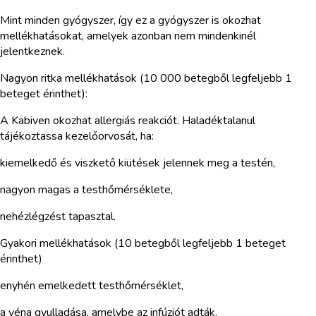
Mint minden gyógyszer, így ez a gyógyszer is okozhat
mellékhatásokat, amelyek azonban nem mindenkinél
jelentkeznek.
Nagyon ritka mellékhatások (10 000 betegből legfeljebb 1
beteget érinthet):
A Kabiven okozhat allergiás reakciót. Haladéktalanul
tájékoztassa kezelőorvosát, ha:
kiemelkedő és viszkető kiütések jelennek meg a testén,
nagyon magas a testhőmérséklete,
nehézlégzést tapasztal.
Gyakori mellékhatások (10 betegből legfeljebb 1 beteget
érinthet)
enyhén emelkedett testhőmérséklet,
a véna gyulladása, amelybe az infúziót adták.