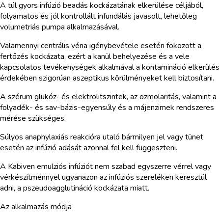
A túl gyors infúzió beadás kockázatának elkerülése céljából,
folyamatos és jól kontrollált infundálás javasolt, lehetőleg
volumetriás pumpa alkalmazásával.
Valamennyi centrális véna igénybevétele esetén fokozott a
fertőzés kockázata, ezért a kanül behelyezése és a vele
kapcsolatos tevékenységek alkalmával a kontamináció elkerülés
érdekében szigorúan aszeptikus körülményeket kell biztosítani.
A szérum glükóz- és elektrolitszintek, az ozmolaritás, valamint a
folyadék- és sav-bázis-egyensúly és a májenzimek rendszeres
mérése szükséges.
Súlyos anaphylaxiás reakcióra utaló bármilyen jel vagy tünet
esetén az infúzió adását azonnal fel kell függeszteni.
A Kabiven emulziós infúziót nem szabad egyszerre vérrel vagy
vérkészítménnyel ugyanazon az infúziós szereléken keresztül
adni, a pszeudoagglutináció kockázata miatt.
Az alkalmazás módja