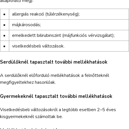
állapítható meg):
•
allergiás reakció (túlérzékenység);
•
májkárosodás;
•
emelkedett bilirubinszint (májfunkciós vérvizsgálat);
•
viselkedésbeli változások.
Serdülőknél tapasztalt további mellékhatások
A serdülőknél előforduló mellékhatások a felnőtteknél
megfigyeltekhez hasonlóak.
Gyermekeknél tapasztalt további mellékhatások
Viselkedésbeli változásokról a legtöbb esetben 2–5 éves
kisgyermekeknél számoltak be.