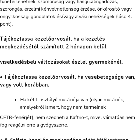
tünetei lehetnek: szomorúság vagy hangulatingadozás,
szorongás, érzelmi kényelmetlenség érzése, önkárosító vagy
öngyilkossági gondolatok és/vagy alvási nehézségek (lásd 4.
pont).
Tájékoztassa kezelőorvosát, ha a kezelés
megkezdésétől számított 2 hónapon belül
viselkedésbeli változásokat észlel gyermekénél.
• Tájékoztassa kezelőorvosát, ha vesebetegsége van,
vagy volt korábban.
Ha két I. osztályú mutációja van (olyan mutációk,
amelyekről ismert, hogy nem termelnek
CFTR-fehérjét), nem szedheti a Kaftrio-t, mivel várhatóan nem
fog reagálni erre a gyógyszerre.