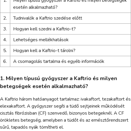
1.
Milyen típusú gyógyszer a Kaftrio és milyen betegségek
esetén alkalmazható?
2.
Tudnivalók a Kaftrio szedése előtt
3.
Hogyan kell szedni a Kaftrio-t?
4.
Lehetséges mellékhatások
5.
Hogyan kell a Kaftrio-t tárolni?
6.
A csomagolás tartalma és egyéb információk
1. Milyen típusú gyógyszer a Kaftrio és milyen
betegségek esetén alkalmazható?
A Kaftrio három hatóanyagot tartalmaz: ivakaftort, tezakaftort és
elexakaftort. A gyógyszer segíti a tüdő sejtjeinek működését
cisztás fibrózisban (CF) szenvedő, bizonyos betegeknél. A CF
örökletes betegség, amelyben a tüdőt és az emésztőrendszert
sűrű, tapadós nyák tömítheti el.