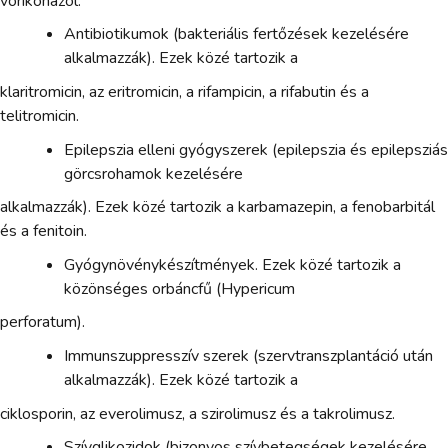
vorikonazol.
Antibiotikumok (bakteriális fertőzések kezelésére
alkalmazzák). Ezek közé tartozik a
klaritromicin, az eritromicin, a rifampicin, a rifabutin és a
telitromicin.
Epilepszia elleni gyógyszerek (epilepszia és epilepsziás
görcsrohamok kezelésére
alkalmazzák). Ezek közé tartozik a karbamazepin, a fenobarbitál
és a fenitoin.
Gyógynövénykészítmények. Ezek közé tartozik a
közönséges orbáncfű (Hypericum
perforatum).
Immunszuppresszív szerek (szervtranszplantáció után
alkalmazzák). Ezek közé tartozik a
ciklosporin, az everolimusz, a szirolimusz és a takrolimusz.
Szívglikozidok (bizonyos szívbetegségek kezelésére