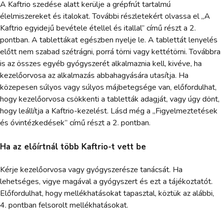
A Kaftrio szedése alatt kerülje a grépfrút tartalmú
élelmiszereket és italokat. További részletekért olvassa el „A
Kaftrio egyidejű bevétele étellel és itallal” című részt a 2.
pontban. A tablettákat egészben nyelje le. A tablettát lenyelés
előtt nem szabad szétrágni, porrá törni vagy kettétörni. Továbbra
is az összes egyéb gyógyszerét alkalmaznia kell, kivéve, ha
kezelőorvosa az alkalmazás abbahagyására utasítja. Ha
közepesen súlyos vagy súlyos májbetegsége van, előfordulhat,
hogy kezelőorvosa csökkenti a tabletták adagját, vagy úgy dönt,
hogy leállítja a Kaftrio-kezelést. Lásd még a „Figyelmeztetések
és óvintézkedések” című részt a 2. pontban.
Ha az előírtnál több Kaftrio-t vett be
Kérje kezelőorvosa vagy gyógyszerésze tanácsát. Ha
lehetséges, vigye magával a gyógyszert és ezt a tájékoztatót.
Előfordulhat, hogy mellékhatásokat tapasztal, köztük az alábbi,
4. pontban felsorolt mellékhatásokat.