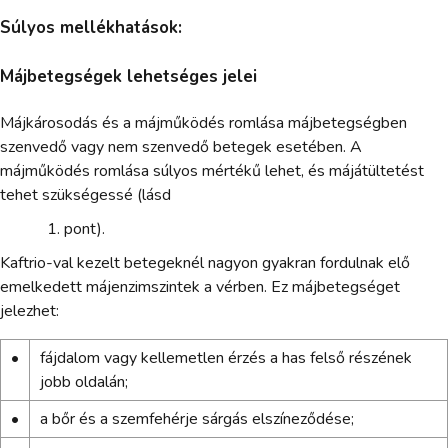
Súlyos mellékhatások:
Májbetegségek lehetséges jelei
Májkárosodás és a májműködés romlása májbetegségben
szenvedő vagy nem szenvedő betegek esetében. A
májműködés romlása súlyos mértékű lehet, és májátültetést
tehet szükségessé (lásd
pont).
Kaftrio-val kezelt betegeknél nagyon gyakran fordulnak elő
emelkedett májenzimszintek a vérben. Ez májbetegséget
jelezhet:
•
fájdalom vagy kellemetlen érzés a has felső részének
jobb oldalán;
•
a bőr és a szemfehérje sárgás elszíneződése;