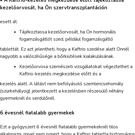
• A Kaftrio-kezelés megkezdése előtt tájékoztassa
kezelőorvosát, ha Ön szervtranszplantáción
esett át.
Tájékoztassa kezelőorvosát, ha Ön hormonális
fogamzásgátlót szed, például fogamzásgátló
tablettát. Ez azt jelentheti, hogy a Kaftrio szedése alatt Önnél
nagyobb a valószínűsége a bőrkiütések kialakulásának.
Kezelőorvosa szemészeti vizsgálatokat végeztethet a
Kaftrio-kezelés megkezdése előtt és a
kezelés alatt. A látást nem befolyásoló szemlencsehomály
(szürkehályog) jelentkezett a kezelésben részesülő néhány
gyermeknél és serdülőnél.
6 évesnél fiatalabb gyermekek
Ezt a gyógyszert 6 évesnél fiatalabb gyermekeknél tilos
alkalmazni, mivel nem ismert, hogy a Kaftrio tabletta biztonságos