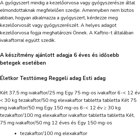
A gyógyszert mindig a kezelőorvosa vagy gyógyszerésze által
elmondottaknak megfelelően szedje. Amennyiben nem biztos
abban, hogyan alkalmazza a gyógyszert, kérdezze meg
kezelőorvosát vagy gyógyszerészét. A helyes adagot
kezelőorvosa fogja meghatározni Önnek. A Kaftrio-t általában
ivakaftorral együtt szedik.
A készítmény ajánlott adagja 6 éves és idősebb
betegek esetében
Életkor Testtömeg Reggeli adag Esti adag
Két 37,5 mg ivakaftor/25 mg Egy 75 mg-os ivakaftor 6-< 12 év
< 30 kg tezakaftor/50 mg elexakaftor tabletta tabletta Két 75
mg ivakaftor/50 mg Egy 150 mg-os 6-< 12 év ≥ 30 kg
tezakaftor/100 mg elexakaftor ivakaftor tabletta tabletta Két,
75 mg ivakaftor/50 mg 12 éves és Egy 150 mg-os
tezakaftor/100 mg elexakaftor