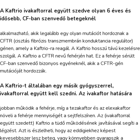
A Kaftrio ivakaftorral együtt szedve olyan 6 éves és
idősebb, CF-ban szenvedő betegeknél
alkalmazható, akik legalább egy olyan mutációt hordoznak a
CFTR (cisztás fibrózis transzmembrán konduktancia regulátor)
génen, amely a Kaftrio-ra reagál. A Kaftrio hosszú távú kezelésre
szolgál. A Kaftrio a CFTR nevű fehérjén hat. Ez a fehérje sérült
CF-ban szenvedő bizonyos egyéneknél, akik a CFTR-gén
mutációját hordozzák.
A Kaftrio-t általában egy másik gyógyszerrel,
ivakaftorral együtt kell szedni. Az ivakaftor hatására
jobban működik a fehérje, míg a tezakaftor és az elexakaftor
növeli a fehérje mennyiségét a sejtfelszínen. Az (ivakaftorral
együtt szedett) Kaftrio a tüdő működésének javításával segíti a
légzést. Azt is észlelheti, hogy az eddigiekhez képest
kevesebbszer lesz beteg, vagy könnyebben gyarapszik a