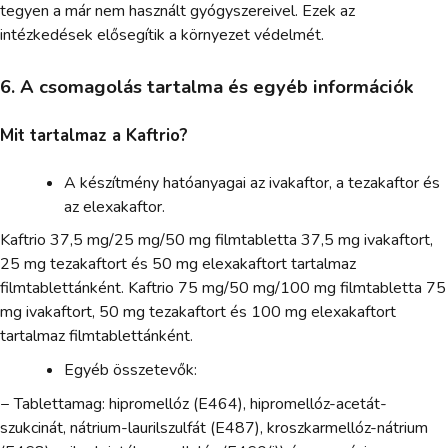
tegyen a már nem használt gyógyszereivel. Ezek az
intézkedések elősegítik a környezet védelmét.
6. A csomagolás tartalma és egyéb információk
Mit tartalmaz a Kaftrio?
A készítmény hatóanyagai az ivakaftor, a tezakaftor és
az elexakaftor.
Kaftrio 37,5 mg/25 mg/50 mg filmtabletta 37,5 mg ivakaftort,
25 mg tezakaftort és 50 mg elexakaftort tartalmaz
filmtablettánként. Kaftrio 75 mg/50 mg/100 mg filmtabletta 75
mg ivakaftort, 50 mg tezakaftort és 100 mg elexakaftort
tartalmaz filmtablettánként.
Egyéb összetevők:
− Tablettamag: hipromellóz (E464), hipromellóz-acetát-
szukcinát, nátrium-laurilszulfát (E487), kroszkarmellóz-nátrium