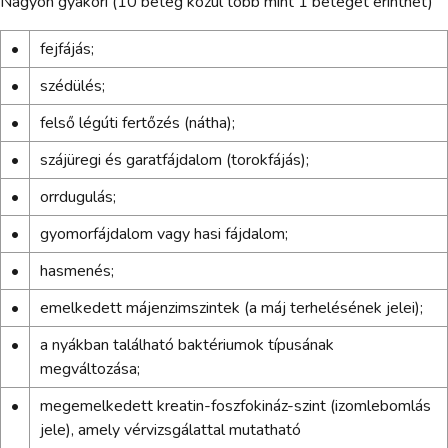
Nagyon gyakori (10 beteg közül több mint 1 beteget érinthet)
•
fejfájás;
•
szédülés;
•
felső légúti fertőzés (nátha);
•
szájüregi és garatfájdalom (torokfájás);
•
orrdugulás;
•
gyomorfájdalom vagy hasi fájdalom;
•
hasmenés;
•
emelkedett májenzimszintek (a máj terhelésének jelei);
•
a nyákban található baktériumok típusának
megváltozása;
•
megemelkedett kreatin-foszfokináz-szint (izomlebomlás
jele), amely vérvizsgálattal mutatható