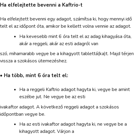
Ha elfelejtette bevenni a Kaftrio-t
Ha elfelejtett bevenni egy adagot, számítsa ki, hogy mennyi idő
telt el az időpont óta, amikor be kellett volna vennie az adagot.
Ha kevesebb mint 6 óra telt el az adag kihagyása óta,
akár a reggeli, akár az esti adagról van
szó, mihamarabb vegye be a kihagyott tablettá(ka)t. Majd térjen
vissza a szokásos ütemezéshez.
• Ha több, mint 6 óra telt el:
Ha a reggeli Kaftrio adagot hagyta ki, vegye be amint
eszébe jut. Ne vegye be az esti
ivakaftor adagot. A következő reggeli adagot a szokásos
időpontban vegye be.
Ha az esti ivakaftor adagot hagyta ki, ne vegye be a
kihagyott adagot. Várjon a