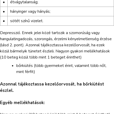
•
étvágytalanság;
•
hányinger vagy hányás;
•
sötét színű vizelet.
Depresszió. Ennek jelei közé tartozik a szomorúság vagy
hangulatingadozás, szorongás, érzelmi kényelmetlenség érzése
(lásd 2. pont). Azonnal tájékoztassa kezelőorvosát, ha ezek
közül bármelyik tünetet észleli. Nagyon gyakori mellékhatások
(10 beteg közül több mint 1 beteget érinthet)
bőrkiütés (több gyermeket érint, valamint több nőt,
mint férfit)
Azonnal tájékoztassa kezelőorvosát, ha bőrkiütést
észlel.
Egyéb mellékhatások: