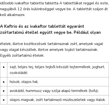
idősebb ivakaftor tabletta tabletta A tablettákat reggel és este,
nagyjából 12 órás különbséggel vegye be. A tablettát szájon át
kell alkalmazni.
A Kaftrio és az ivakaftor tablettát egyaránt
zsírtartalmú étellel együtt vegye be. Például olyan
ételek, illetve kisétkezések tartalmaznak zsírt, amelyek vajjal
vagy olajjal készültek, illetve amelyek tojást tartalmaznak.
Egyéb zsírtartalmú ételek:
•
sajt, teljes tej, teljes tejből készült tejtermékek, joghurt,
csokoládé;
•
húsok, olajos hal;
•
avokádó, hummusz vagy szója alapú termékek (tofu);
•
olajos magvak, zsírt tartalmazó müzliszeletek vagy italok.