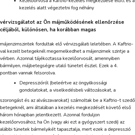
Kezelőorvosa a Kaftrio-kezelés megkezdése előtt és a
kezelés alatt végeztetni fog néhány
vérvizsgálatot az Ön májműködésének ellenőrzése
céljából, különösen, ha korábban magas
májenzimszintek fordultak elő vérvizsgálati leletében. A Kaftrio-
val kezelt betegeknél megemelkedhet a májenzimek szintje a
vérben. Azonnal tájékoztassa kezelőorvosát, amennyiben
bármilyen, májbetegségre utaló tünetet észlel. Ezek a 4.
pontban vannak felsorolva.
Depresszióról (beleértve az öngyilkossági
gondolatokat, a viselkedésbeli változásokat, a
szorongást és az alvászavarokat) számoltak be a Kaftrio-t szedő
betegeknél, ami általában a kezelés megkezdését követő első
három hónapban jelentkezett. Azonnal forduljon
kezelőorvosához, ha Ön (vagy aki ezt a gyógyszert szedi) az
alábbi tünetek bármelyikét tapasztalja, mert ezek a depresszió