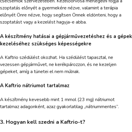
csecsemők szervezetében. Kezelőorvosa mérlegelni fogja a
szoptatás előnyét a gyermekére nézve, valamint a terápia
előnyét Önre nézve, hogy segítsen Önnek eldönteni, hogy a
szoptatást vagy a kezelést hagyja-e abba.
A készítmény hatásai a gépjárművezetéshez és a gépek
kezeléséhez szükséges képességekre
A Kaftrio szédülést okozhat. Ha szédülést tapasztal, ne
vezessen gépjárművet, ne kerékpározzon, és ne kezeljen
gépeket, amíg a tünetei el nem múlnak.
A Kaftrio nátriumot tartalmaz
A készítmény kevesebb mint 1 mmol (23 mg) nátriumot
tartalmaz adagonként, azaz gyakorlatilag „nátriummentes”.
3. Hogyan kell szedni a Kaftrio-t?