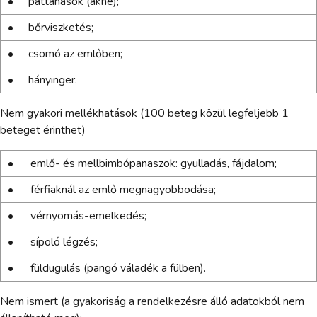
•
pattanások (akné);
•
bőrviszketés;
•
csomó az emlőben;
•
hányinger.
Nem gyakori mellékhatások (100 beteg közül legfeljebb 1
beteget érinthet)
•
emlő- és mellbimbópanaszok: gyulladás, fájdalom;
•
férfiaknál az emlő megnagyobbodása;
•
vérnyomás-emelkedés;
•
sípoló légzés;
•
füldugulás (pangó váladék a fülben).
Nem ismert (a gyakoriság a rendelkezésre álló adatokból nem