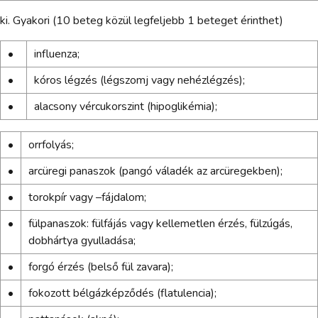
ki. Gyakori (10 beteg közül legfeljebb 1 beteget érinthet)
•
influenza;
•
kóros légzés (légszomj vagy nehézlégzés);
•
alacsony vércukorszint (hipoglikémia);
•
orrfolyás;
•
arcüregi panaszok (pangó váladék az arcüregekben);
•
torokpír vagy –fájdalom;
•
fülpanaszok: fülfájás vagy kellemetlen érzés, fülzúgás,
dobhártya gyulladása;
•
forgó érzés (belső fül zavara);
•
fokozott bélgázképződés (flatulencia);