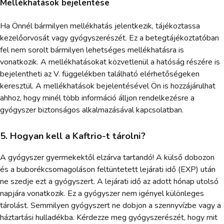
Mellékhatások bejelentése
Ha Önnél bármilyen mellékhatás jelentkezik, tájékoztassa
kezelőorvosát vagy gyógyszerészét. Ez a betegtájékoztatóban
fel nem sorolt bármilyen lehetséges mellékhatásra is
vonatkozik. A mellékhatásokat közvetlenül a hatóság részére is
bejelentheti az V. függelékben található elérhetőségeken
keresztül. A mellékhatások bejelentésével Ön is hozzájárulhat
ahhoz, hogy minél több információ álljon rendelkezésre a
gyógyszer biztonságos alkalmazásával kapcsolatban.
5. Hogyan kell a Kaftrio-t tárolni?
A gyógyszer gyermekektől elzárva tartandó! A külső dobozon
és a buborékcsomagoláson feltüntetett lejárati idő (EXP) után
ne szedje ezt a gyógyszert. A lejárati idő az adott hónap utolsó
napjára vonatkozik. Ez a gyógyszer nem igényel különleges
tárolást. Semmilyen gyógyszert ne dobjon a szennyvízbe vagy a
háztartási hulladékba. Kérdezze meg gyógyszerészét, hogy mit