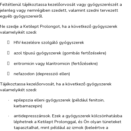
Feltétlenül tájékoztassa kezelőorvosát vagy gyógyszerészét a
jelenleg vagy nemrégiben szedett, valamint szedni tervezett
egyéb gyógyszereiről.
Ne szedje a Ketilept Prolongot, ha a következő gyógyszerek
valamelyikét szedi:
​
HIV-kezelésre szolgáló gyógyszerek
​
azol típusú gyógyszerek (gombás fertőzésekre)
​
eritromicin vagy klaritromicin (fertőzésekre)
​
nefazodon (depresszió ellen)
Tájékoztassa kezelőorvosát, ha a következő gyógyszerek
valamelyikét szedi:
·​
epilepszia elleni gyógyszerek (például fenitoin,
karbamazepin)
·​
antidepresszánsok. Ezek a gyógyszerek kölcsönhatásba
léphetnek a Ketilept Prolonggal, és Ön olyan tüneteket
tapasztalhat, mint például az izmok (beleértve a