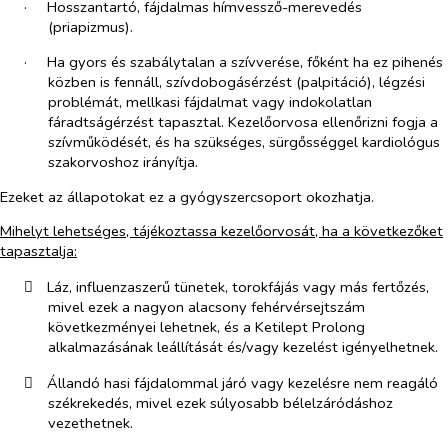
·​
Hosszantartó, fájdalmas hímvessző-merevedés
(priapizmus).
·​
Ha gyors és szabálytalan a szívverése, főként ha ez pihenés
közben is fennáll, szívdobogásérzést (palpitáció), légzési
problémát, mellkasi fájdalmat vagy indokolatlan
fáradtságérzést tapasztal. Kezelőorvosa ellenőrizni fogja a
szívműködését, és ha szükséges, sürgősséggel kardiológus
szakorvoshoz irányítja.
Ezeket az állapotokat ez a gyógyszercsoport okozhatja.
Mihelyt lehetséges, tájékoztassa kezelőorvosát, ha a következőket
tapasztalja:
​
Láz, influenzaszerű tünetek, torokfájás vagy más fertőzés,
mivel ezek a nagyon alacsony fehérvérsejtszám
következményei lehetnek, és a Ketilept Prolong
alkalmazásának leállítását és/vagy kezelést igényelhetnek.
​
Állandó hasi fájdalommal járó vagy kezelésre nem reagáló
székrekedés, mivel ezek súlyosabb bélelzáródáshoz
vezethetnek.