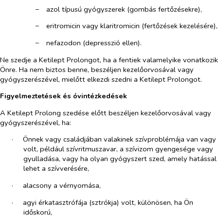
−​
azol típusú gyógyszerek (gombás fertőzésekre),
−​
eritromicin vagy klaritromicin (fertőzések kezelésére),
−​
nefazodon (depresszió ellen).
Ne szedje a Ketilept Prolongot, ha a fentiek valamelyike vonatkozik
Önre. Ha nem biztos benne, beszéljen kezelőorvosával vagy
gyógyszerészével, mielőtt elkezdi szedni a Ketilept Prolongot.
Figyelmeztetések és óvintézkedések
A Ketilept Prolong szedése előtt beszéljen kezelőorvosával vagy
gyógyszerészével, ha:
·​
Önnek vagy családjában valakinek szívproblémája van vagy
volt, például szívritmuszavar, a szívizom gyengesége vagy
gyulladása, vagy ha olyan gyógyszert szed, amely hatással
lehet a szívverésére,
·​
alacsony a vérnyomása,
·​
agyi érkatasztrófája (sztrókja) volt, különösen, ha Ön
időskorú,