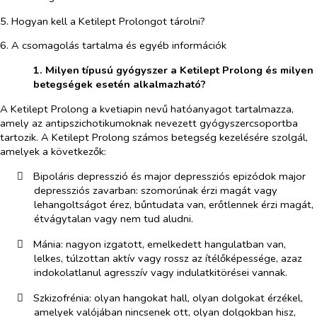
5. Hogyan kell a Ketilept Prolongot tárolni?
6. A csomagolás tartalma és egyéb információk
​
1.
Milyen típusú gyógyszer a
Ketilept Prolong és milyen
betegségek esetén alkalmazható?
A Ketilept Prolong a kvetiapin nevű hatóanyagot tartalmazza,
amely az antipszichotikumoknak nevezett gyógyszercsoportba
tartozik. A Ketilept Prolong számos betegség kezelésére szolgál,
amelyek a következők:
​
Bipoláris depresszió és major depressziós epizódok major
depressziós zavarban: szomorúnak érzi magát vagy
lehangoltságot érez, bűntudata van, erőtlennek érzi magát,
étvágytalan vagy nem tud aludni.
​
Mánia: nagyon izgatott, emelkedett hangulatban van,
lelkes, túlzottan aktív vagy rossz az ítélőképessége, azaz
indokolatlanul agresszív vagy indulatkitörései vannak.
​
Szkizofrénia: olyan hangokat hall, olyan dolgokat érzékel,
amelyek valójában nincsenek ott, olyan dolgokban hisz,