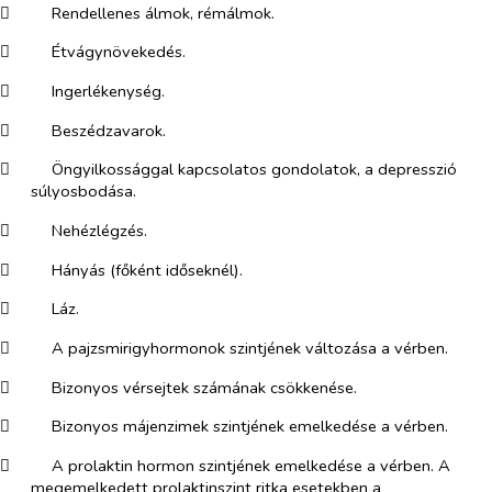
​
Rendellenes álmok, rémálmok.
​
Étvágynövekedés.
​
Ingerlékenység.
​
Beszédzavarok.
​
Öngyilkossággal kapcsolatos gondolatok, a depresszió
súlyosbodása.
​
Nehézlégzés.
​
Hányás (főként időseknél).
​
Láz.
​
A pajzsmirigyhormonok szintjének változása a vérben.
​
Bizonyos vérsejtek számának csökkenése.
​
Bizonyos májenzimek szintjének emelkedése a vérben.
​
A prolaktin hormon szintjének emelkedése a vérben. A
megemelkedett prolaktinszint ritka esetekben a