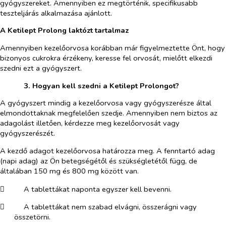
gyógyszereket. Amennyiben ez megtörténik, specifikusabb
teszteljárás alkalmazása ajánlott.
A Ketilept Prolong laktózt tartalmaz
Amennyiben kezelőorvosa korábban már figyelmeztette Önt, hogy
bizonyos cukrokra érzékeny, keresse fel orvosát, mielőtt elkezdi
szedni ezt a gyógyszert.
​
3. Hogyan kell szedni a Ketilept Prolongot?
A gyógyszert mindig a kezelőorvosa vagy gyógyszerésze által
elmondottaknak megfelelően szedje. Amennyiben nem biztos az
adagolást illetően, kérdezze meg kezelőorvosát vagy
gyógyszerészét.
A kezdő adagot kezelőorvosa határozza meg. A fenntartó adag
(napi adag) az Ön betegségétől és szükségletétől függ, de
általában 150 mg és 800 mg között van.
​
A tablettákat naponta egyszer kell bevenni.
​
A tablettákat nem szabad elvágni, összerágni vagy
összetörni.