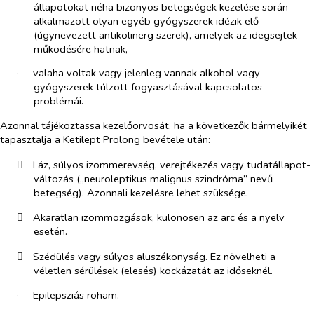
állapotokat néha bizonyos betegségek kezelése során
alkalmazott olyan egyéb gyógyszerek idézik elő
(úgynevezett antikolinerg szerek), amelyek az idegsejtek
működésére hatnak,
·​
valaha voltak vagy jelenleg vannak alkohol vagy
gyógyszerek túlzott fogyasztásával kapcsolatos
problémái.
Azonnal tájékoztassa kezelőorvosát, ha a következők bármelyikét
tapasztalja a Ketilept Prolong bevétele után:
​
Láz, súlyos izommerevség, verejtékezés vagy tudatállapot-
változás („neuroleptikus malignus szindróma” nevű
betegség). Azonnali kezelésre lehet szüksége.
​
Akaratlan izommozgások, különösen az arc és a nyelv
esetén.
​
Szédülés vagy súlyos aluszékonyság. Ez növelheti a
véletlen sérülések (elesés) kockázatát az időseknél.
·​
Epilepsziás roham.