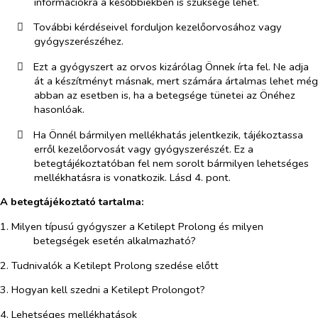
információkra a későbbiekben is szüksége lehet.
​
További kérdéseivel forduljon kezelőorvosához vagy
gyógyszerészéhez.
​
Ezt a gyógyszert az orvos kizárólag Önnek írta fel. Ne adja
át a készítményt másnak, mert számára ártalmas lehet még
abban az esetben is, ha a betegsége tünetei az Önéhez
hasonlóak.
​
Ha Önnél bármilyen mellékhatás jelentkezik, tájékoztassa
erről kezelőorvosát vagy gyógyszerészét. Ez a
betegtájékoztatóban fel nem sorolt bármilyen lehetséges
mellékhatásra is vonatkozik. Lásd 4. pont.
A betegtájékoztató tartalma:
1. Milyen típusú gyógyszer a Ketilept Prolong és milyen
betegségek esetén alkalmazható?
2. Tudnivalók a Ketilept Prolong szedése előtt
3. Hogyan kell szedni a Ketilept Prolongot?
4. Lehetséges mellékhatások