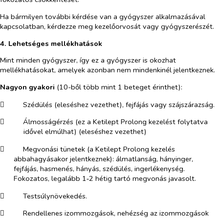
Ha bármilyen további kérdése van a gyógyszer alkalmazásával
kapcsolatban, kérdezze meg kezelőorvosát vagy gyógyszerészét.
4.
Lehetséges mellékhatások
Mint minden gyógyszer, így ez a gyógyszer is okozhat
mellékhatásokat, amelyek azonban nem mindenkinél jelentkeznek.
Nagyon gyakori
(10-ből több mint 1 beteget érinthet):
​
Szédülés (eleséshez vezethet), fejfájás vagy szájszárazság.
​
Álmosságérzés (ez a Ketilept Prolong kezelést folytatva
idővel elmúlhat) (eleséshez vezethet)
​
Megvonási tünetek (a Ketilept Prolong kezelés
abbahagyásakor jelentkeznek): álmatlanság, hányinger,
fejfájás, hasmenés, hányás, szédülés, ingerlékenység.
Fokozatos, legalább 1‑2 hétig tartó megvonás javasolt.
​
Testsúlynövekedés.
​
Rendellenes izommozgások, nehézség az izommozgások