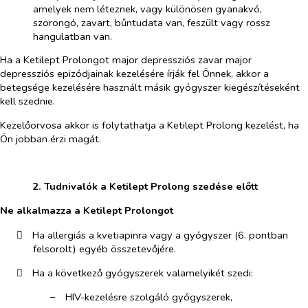
amelyek nem léteznek, vagy különösen gyanakvó,
szorongó, zavart, bűntudata van, feszült vagy rossz
hangulatban van.
Ha a Ketilept Prolongot major depressziós zavar major
depressziós epizódjainak kezelésére írják fel Önnek, akkor a
betegsége kezelésére használt másik gyógyszer kiegészítéseként
kell szednie.
Kezelőorvosa akkor is folytathatja a Ketilept Prolong kezelést, ha
Ön jobban érzi magát.
​
​
2. T
udnivalók a Ketilept Prolong szedése előtt
Ne alkalmazza a Ketilept Prolongot
​
Ha allergiás a kvetiapinra vagy a gyógyszer (6. pontban
felsorolt) egyéb összetevőjére.
​
Ha a következő gyógyszerek valamelyikét szedi:
−​
HIV-kezelésre szolgáló gyógyszerek,