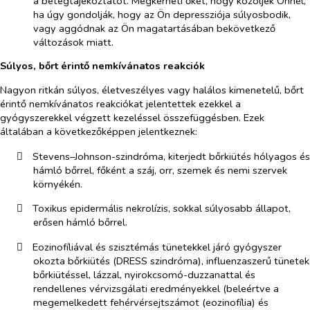
a betegtájékoztatót. Megkérheti őket, hogy közöljék Önnel,
ha úgy gondolják, hogy az Ön depressziója súlyosbodik,
vagy aggódnak az Ön magatartásában bekövetkező
változások miatt.
Súlyos, bőrt érintő nemkívánatos reakciók
Nagyon ritkán súlyos, életveszélyes vagy halálos kimenetelű, bőrt
érintő nemkívánatos reakciókat jelentettek ezekkel a
gyógyszerekkel végzett kezeléssel összefüggésben. Ezek
általában a következőképpen jelentkeznek:
​
Stevens–Johnson-szindróma, kiterjedt bőrkiütés hólyagos és
hámló bőrrel, főként a száj, orr, szemek és nemi szervek
környékén.
​
Toxikus epidermális nekrolízis, sokkal súlyosabb állapot,
erősen hámló bőrrel.
​
Eozinofíliával és szisztémás tünetekkel járó gyógyszer
okozta bőrkiütés (DRESS szindróma), influenzaszerű tünetek
bőrkiütéssel, lázzal, nyirokcsomó-duzzanattal és
rendellenes vérvizsgálati eredményekkel (beleértve a
megemelkedett fehérvérsejtszámot (eozinofília) és