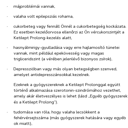
·​
májproblémái vannak,
·​
valaha volt epilepsziás rohama,
·​
cukorbeteg vagy fennáll Önnél a cukorbetegség kockázata.
Ez esetben kezelőorvosa ellenőrzi az Ön vércukorszintjét a
Ketilept Prolong-kezelés alatt,
·​
hasnyálmirigy-gyulladása vagy erre hajlamosító tünetei
vannak, mint például epekövesség vagy magas
trigliceridszint (a vérében jelenlévő bizonyos zsírok),
·​
Depresszióban vagy más olyan betegségben szenved,
amelyet antidepresszánsokkal kezelnek.
Ezeknek a gyógyszereknek a Ketilept Prolonggal együtt
történő alkalmazása szerotonin-szindrómához vezethet,
amely akár életveszélyes is lehet (lásd „Egyéb gyógyszerek
és a
Ketilept Prolong”).
·​
tudomása van róla, hogy valaha lecsökkent a
fehérvérsejtszáma (más gyógyszerek hatására vagy egyéb
ok miatt),