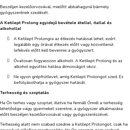
Beszéljen kezelőorvosával, mielőtt abbahagyná bármely
gyógyszerének szedését.
A Ketilept Prolong egyidejű bevétele étellel, itallal és
alkohollal
​
A Ketilept Prolongra az étkezés hatással lehet, ezért
legalább egy órával étkezés előtt vagy közvetlenül
lefekvés előtt kell bevennie a gyógyszert.
​
Óvatosan fogyasszon alkoholt. A Ketilept Prolong és az
alkohol együttes hatása álmosságot okoz.
​
Ne igyon grépfrútlevet, amíg Ketilept Prolongot szed. Ez
befolyásolhatja a gyógyszer hatását.
Terhesség és szoptatás
Ha Ön terhes vagy szoptat, illetve ha fennáll Önnél a terhesség
lehetősége vagy gyermeket szeretne, a gyógyszer alkalmazása
előtt beszéljen kezelőorvosával vagy gyógyszerészével.
Terhesség alatt nem szabad szednie a Ketilept Prolongot, csak ha