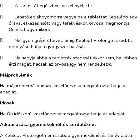
​
A tablettát egészben, vízzel nyelje le.
​
Lehetőleg éhgyomorra vegye be a tablettát (legalább egy
órával étkezés előtt vagy lefekvéskor, orvosa megmondja
Önnek, hogy mikor).
​
Ne igyon grépfrútlevet, amíg Ketilept Prolongot szed. Ez
befolyásolhatja a gyógyszer hatását.
​
Ne hagyja abba a tabletták szedését akkor sem, ha jobban
érzi magát, hacsak az orvosa így nem rendelkezik.
Májproblémák
Ha májproblémái vannak, kezelőorvosa megváltoztathatja az
adagját.
Idősek
Ha Ön időskorú, kezelőorvosa megváltoztathatja az adagját.
Alkalmazása gyermekeknél és serdülőknél
A Ketilept Prolongot nem szabad gyermekeknél és 18 év alatti