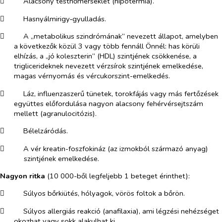
​
Alacsony testhőmérséklet (hipotermia).
​
Hasnyálmirigy‑gyulladás.
​
A „metabolikus szindrómának” nevezett állapot, amelyben
a következők közül 3 vagy több fennáll Önnél: has körüli
elhízás, a „jó koleszterin” (HDL) szintjének csökkenése, a
triglicerideknek nevezett vérzsírok szintjének emelkedése,
magas vérnyomás és vércukorszint-emelkedés.
​
Láz, influenzaszerű tünetek, torokfájás vagy más fertőzések
együttes előfordulása nagyon alacsony fehérvérsejtszám
mellett (agranulocitózis).
​
Bélelzáródás.
​
A vér kreatin-foszfokináz (az izmokból származó anyag)
szintjének emelkedése.
Nagyon ritka
(10 000-ből legfeljebb 1 beteget érinthet):
​
Súlyos bőrkiütés, hólyagok, vörös foltok a bőrön.
​
Súlyos allergiás reakció (anafilaxia), ami légzési nehézséget
okozhat vagy sokk alakulhat ki.