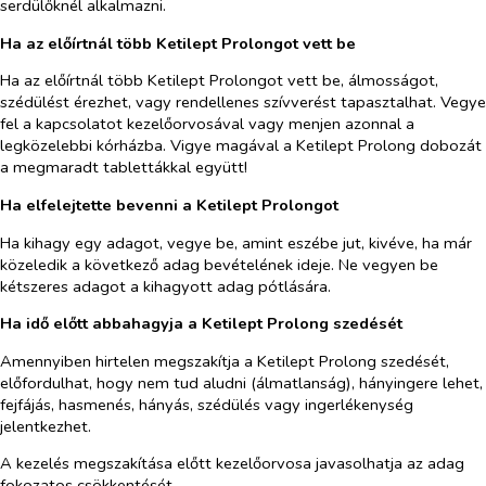
serdülőknél alkalmazni.
Ha az előírtnál több Ketilept Prolongot vett be
Ha az előírtnál több Ketilept Prolongot vett be, álmosságot,
szédülést érezhet, vagy rendellenes szívverést tapasztalhat. Vegye
fel a kapcsolatot kezelőorvosával vagy menjen azonnal a
legközelebbi kórházba. Vigye magával a Ketilept Prolong dobozát
a megmaradt tablettákkal együtt!
Ha elfelejtette bevenni a Ketilept Prolongot
Ha kihagy egy adagot, vegye be, amint eszébe jut, kivéve, ha már
közeledik a következő adag bevételének ideje. Ne vegyen be
kétszeres adagot a kihagyott adag pótlására.
Ha idő előtt abbahagyja a Ketilept Prolong szedését
Amennyiben hirtelen megszakítja a Ketilept Prolong szedését,
előfordulhat, hogy nem tud aludni (álmatlanság), hányingere lehet,
fejfájás, hasmenés, hányás, szédülés vagy ingerlékenység
jelentkezhet.
A kezelés megszakítása előtt kezelőorvosa javasolhatja az adag
fokozatos csökkentését.