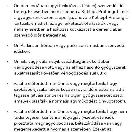
·​
Ön demenciában (agyi funkcióvesztésben) szenvedő idős
beteg. Ez esetben nem szedheti a Ketilept Prolongot, mert
a gyógyszerek azon csoportja, ahova a Ketilept Prolong is
tartozik, emelheti az agyi érkatasztrófa (sztrók), vagy
néhány esetben a halálozás kockázatát a demenciában
szenvedő idős betegeknél,
·​
Ön Parkinson-kórban vagy parkinsonizmusban szenvedő
időskorú,
·​
Önnek, vagy valamelyik családtagjának korábban
vérrögösödése volt, vagy az ehhez hasonló gyógyszerek
alkalmazását követően vérrögösödés alakult ki,
·​
valaha előfordult már Önnel vagy megtörténik, hogy
szokásos éjszakai alvás közben rövid időre abbamarad a
légzése (alvási apnoe) és ha olyan gyógyszereket szed,
amelyek lassítják a normális agyműködést („nyugtatók”),
·​
valaha előfordult már Önnel vagy megtörténik, hogy nem
tudja teljesen kiüríteni a hólyagját (vizeletretenció),
prosztata megnagyobbodása, bélelzáródása van vagy
megemelkedett a nyomás a szemében. Ezeket az