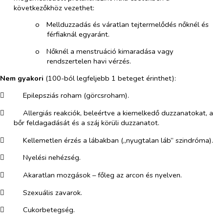
következőkhöz vezethet:
o​
Mellduzzadás és váratlan tejtermelődés nőknél és
férfiaknál egyaránt.
o​
Nőknél a menstruáció kimaradása vagy
rendszertelen havi vérzés.
Nem gyakori
(100-ból legfeljebb 1 beteget érinthet):
​
Epilepsziás roham (görcsroham).
​
Allergiás reakciók, beleértve a kiemelkedő duzzanatokat, a
bőr feldagadását és a száj körüli duzzanatot.
​
Kellemetlen érzés a lábakban („nyugtalan láb” szindróma).
​
Nyelési nehézség.
​
Akaratlan mozgások – főleg az arcon és nyelven.
​
Szexuális zavarok.
​
Cukorbetegség.