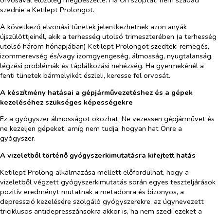
orvosával előzőleg megbeszélte. Ha Ön szoptat, nem szabad
szednie a Ketilept Prolongot.
A következő elvonási tünetek jelentkezhetnek azon anyák
újszülöttjeinél, akik a terhesség utolsó trimeszterében (a terhesség
utolsó három hónapjában) Ketilept Prolongot szedtek: remegés,
izommerevség és/vagy izomgyengeség, álmosság, nyugtalanság,
légzési problémák és táplálkozási nehézség. Ha gyermekénél a
fenti tünetek bármelyikét észleli, keresse fel orvosát.
A készítmény hatásai a gépjárművezetéshez és a gépek
kezeléséhez szükséges képességekre
Ez a gyógyszer álmosságot okozhat. Ne vezessen gépjárművet és
ne kezeljen gépeket, amíg nem tudja, hogyan hat Önre a
gyógyszer.
A vizeletből történő gyógyszerkimutatásra kifejtett hatás
Ketilept Prolong alkalmazása mellett előfordulhat, hogy a
vizeletből végzett gyógyszerkimutatás során egyes teszteljárások
pozitív eredményt mutatnak a metadonra és bizonyos, a
depresszió kezelésére szolgáló gyógyszerekre, az úgynevezett
triciklusos antidepresszánsokra akkor is, ha nem szedi ezeket a