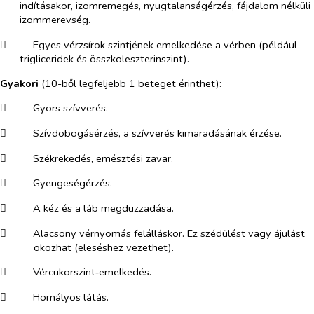
indításakor, izomremegés, nyugtalanságérzés, fájdalom nélküli
izommerevség.
​
Egyes vérzsírok szintjének emelkedése a vérben (például
trigliceridek és összkoleszterinszint).
Gyakori
(10-ből legfeljebb 1 beteget érinthet):
​
Gyors szívverés.
​
Szívdobogásérzés, a szívverés kimaradásának érzése.
​
Székrekedés, emésztési zavar.
​
Gyengeségérzés.
​
A kéz és a láb megduzzadása.
​
Alacsony vérnyomás felálláskor. Ez szédülést vagy ájulást
okozhat (eleséshez vezethet).
​
Vércukorszint‑emelkedés.
​
Homályos látás.