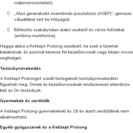
májenzimszinteket).
​
„
Akut generalizált exantémás pusztulózis (AGEP)
”
, gennyes
váladékkal telt kis hólyagok.
​
Bőrkiütés szabálytalan alakú viszkető és vörös foltokkal
(eritéma multiforme).
Hagyja abba a Ketilept Prolong szedését, ha ezek a tünetek
kialakulnak, és azonnal keresse fel kezelőorvosát vagy kérjen orvosi
segítséget.
Testsúlynövekedés
A Ketilept Prolongot szedő betegeknél testsúlynövekedést
figyeltek meg. Önnek és kezelőorvosának rendszeresen ellenőrizni
kell az Ön testsúlyát.
Gyermekek és serdülők
A Ketilept Prolong gyermekeknél és 18 év alatti serdülőknél nem
alkalmazható.
Egyéb gyógyszerek és a Ketilept Prolong