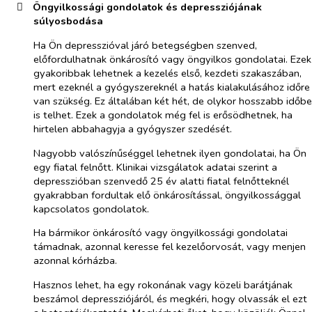
​
Öngyilkossági gondolatok és depressziójának
súlyosbodása
Ha Ön depresszióval járó betegségben szenved,
előfordulhatnak önkárosító vagy öngyilkos gondolatai. Ezek
gyakoribbak lehetnek a kezelés első, kezdeti szakaszában,
mert ezeknél a gyógyszereknél a hatás kialakulásához időre
van szükség. Ez általában két hét, de olykor hosszabb időbe
is telhet. Ezek a gondolatok még fel is erősödhetnek, ha
hirtelen abbahagyja a gyógyszer szedését.
Nagyobb valószínűséggel lehetnek ilyen gondolatai, ha Ön
egy fiatal felnőtt. Klinikai vizsgálatok adatai szerint a
depresszióban szenvedő 25 év alatti fiatal felnőtteknél
gyakrabban fordultak elő önkárosítással, öngyilkossággal
kapcsolatos gondolatok.
Ha bármikor önkárosító vagy öngyilkossági gondolatai
támadnak, azonnal keresse fel kezelőorvosát, vagy menjen
azonnal kórházba.
Hasznos lehet, ha egy rokonának vagy közeli barátjának
beszámol depressziójáról, és megkéri, hogy olvassák el ezt