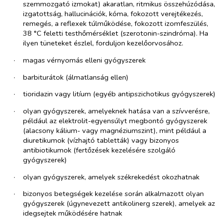
szemmozgató izmokat) akaratlan, ritmikus összehúzódása,
izgatottság, hallucinációk, kóma, fokozott verejtékezés,
remegés, a reflexek túlműködése, fokozott izomfeszülés,
38 °C feletti testhőmérséklet (szerotonin-szindróma). Ha
ilyen tüneteket észlel, forduljon kezelőorvosához.
·​
magas vérnyomás elleni gyógyszerek
·​
barbiturátok (álmatlanság ellen)
·​
tioridazin vagy litíum (egyéb antipszichotikus gyógyszerek)
·​
olyan gyógyszerek, amelyeknek hatása van a szívverésre,
például az elektrolit-egyensúlyt megbontó gyógyszerek
(alacsony kálium- vagy magnéziumszint), mint például a
diuretikumok (vízhajtó tabletták) vagy bizonyos
antibiotikumok (fertőzések kezelésére szolgáló
gyógyszerek)
·​
olyan gyógyszerek, amelyek székrekedést okozhatnak
·​
bizonyos betegségek kezelése során alkalmazott olyan
gyógyszerek (úgynevezett antikolinerg szerek), amelyek az
idegsejtek működésére hatnak