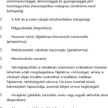
izommerevséggel, álmossággal és gyengeséggel járó
tünetegyüttes (neuroleptikus malignus szindróma nevű
betegség).
​
A bőr és a szem sárgás elszíneződése (sárgaság).
​
Májgyulladás (hepatitisz).
​
Hosszan tartó, fájdalmas hímvessző-merevedés
(priapizmus).
​
Mellduzzadás, váratlan tejcsorgás (galaktorrea).
​
Menstruációs zavarok.
​
Vérrögképződés a vénákban, különösen a lábakban (tünetei
lehetnek a láb megdagadása, fájdalma, vörössége), amely a
véráram útján tovább sodródhat a tüdőkbe, mellkasi
fájdalmat, nehézlégzést okozva. Ha ezen tünetek közül
bármelyiket tapasztalja, azonnal kérjen orvosi segítséget!
​
Alvajárás (járkálás, beszélés, evés vagy egyéb aktivitás alvó
állapotban).