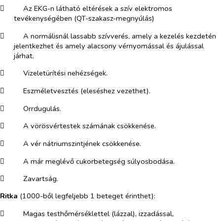
​
Az EKG-n látható eltérések a szív elektromos
tevékenységében (QT-szakasz-megnyúlás)
​
A normálisnál lassabb szívverés, amely a kezelés kezdetén
jelentkezhet és amely alacsony vérnyomással és ájulással
járhat.
​
Vizeletürítési nehézségek.
​
Eszméletvesztés (eleséshez vezethet).
​
Orrdugulás.
​
A vörösvértestek számának csökkenése.
​
A vér nátriumszintjének csökkenése.
​
A már meglévő cukorbetegség súlyosbodása.
​
Zavartság.
Ritka
(1000-ből legfeljebb 1 beteget érinthet):
​
Magas testhőmérséklettel (lázzal), izzadással,