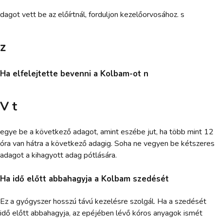
dagot vett be az előírtnál, forduljon kezelőorvosához. s
z
Ha elfelejtette bevenni a Kolbam-ot n
V t
egye be a következő adagot, amint eszébe jut, ha több mint 12
óra van hátra a következő adagig. Soha ne vegyen be kétszeres
adagot a kihagyott adag pótlására.
Ha idő előtt abbahagyja a Kolbam szedését
Ez a gyógyszer hosszú távú kezelésre szolgál. Ha a szedését
idő előtt abbahagyja, az epéjében lévő kóros anyagok ismét