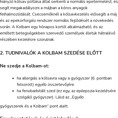
hiányzó kólsav pótlása által serkenti a normális epetermelést, és
segít megakadályozni a májban a kóros anyagok
felhalmozódását. Csecsemőknél a kólsavkezelés elősegíti a máj
és az epekörforgási rendszer normális fejlődését a növekedés
során. A Kolbam egy hónapos kortól alkalmazható, és az
említett betegségekben szenvedő személyek életük hátralévő
részében kezelésre szorulnak.
2. TUDNIVALÓK A KOLBAM SZEDÉSE ELŐTT
Ne szedje a Kolbam-ot:
ha allergiás a kólsavra vagy a gyógyszer (6. pontban
felsorolt) egyéb összetevőjére.
ha fenobarbitált szed (ez egy, az epilepszia kezelésére
szolgáló gyógyszer). Lásd az „Egyéb
gyógyszerek és a Kolbam” pont alatt.