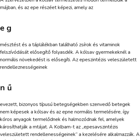
májban, és az epe részéet képezi, amely az
e g
mésztést és a táplálékban található zsírok és vitaminok
felszívódását elősegítő folyasdék. A kólsav gyermekeknél a
normális növekedést is elősegíti. Az epeszintézis veleszületett
rendelleznességeinek
n ű
evezett, bizonyos típusú betegségekben szenvedő betegek
nem képesek a kólsav és az epne normális termelésére, így
kóros anyagok termelődnek és halmozódnak fel, amelyek
károsíthatják a mtájat. A Kolbam-t az „epesavszintézis
veleszületett rendellenességeinek” a kezelésére alkalmazzák. A