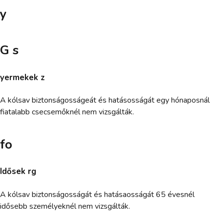
y
G s
yermekek z
A kólsav biztonságosságeát és hatásosságát egy hónaposnál
fiatalabb csecsemőknél nem vizsgálták.
fo
Idősek rg
A kólsav biztonságosságát és hatásaosságát 65 évesnél
idősebb személyeknél nem vizsgálták.