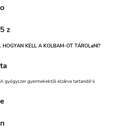
o
5 z
. HOGYAN KELL A KOLBAM-OT TÁROLaNI?
ta
A gyógyszer gyermekektől elzárva tartandó! li
e
n