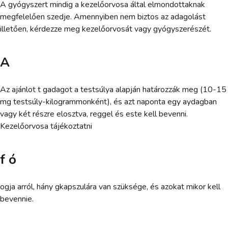
A gyógyszert mindig a kezelőorvosa által elmondottaknak
megfelelően szedje. Amennyiben nem biztos az adagolást
illetően, kérdezze meg kezelőorvosát vagy gyógyszerészét.
A
Az ajánlot t gadagot a testsúlya alapján határozzák meg (10-15
mg testsúly-kilogrammonként), és azt naponta egy aydagban
vagy két részre elosztva, reggel és este kell bevenni.
Kezelőorvosa tájékoztatni
f ó
ogja arról, hány gkapszulára van szüksége, és azokat mikor kell
bevennie.