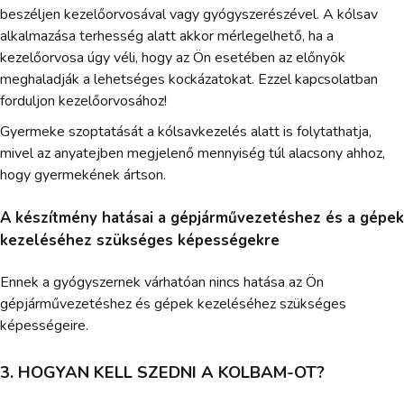
beszéljen kezelőorvosával vagy gyógyszerészével. A kólsav
alkalmazása terhesség alatt akkor mérlegelhető, ha a
kezelőorvosa úgy véli, hogy az Ön esetében az előnyök
meghaladják a lehetséges kockázatokat. Ezzel kapcsolatban
forduljon kezelőorvosához!
Gyermeke szoptatását a kólsavkezelés alatt is folytathatja,
mivel az anyatejben megjelenő mennyiség túl alacsony ahhoz,
hogy gyermekének ártson.
A készítmény hatásai a gépjárművezetéshez és a gépek
kezeléséhez szükséges képességekre
Ennek a gyógyszernek várhatóan nincs hatása az Ön
gépjárművezetéshez és gépek kezeléséhez szükséges
képességeire.
3. HOGYAN KELL SZEDNI A KOLBAM-OT?