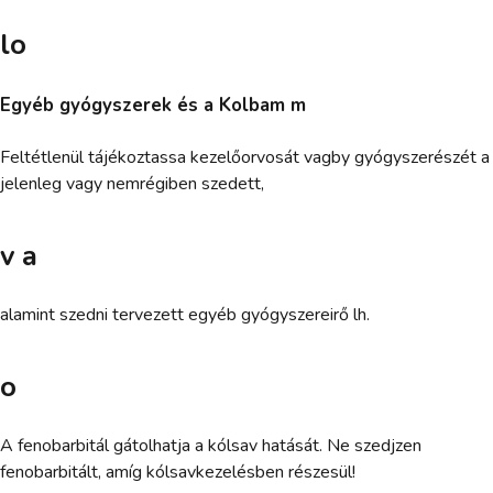
lo
Egyéb gyógyszerek és a Kolbam m
Feltétlenül tájékoztassa kezelőorvosát vagby gyógyszerészét a
jelenleg vagy nemrégiben szedett,
v a
alamint szedni tervezett egyéb gyógyszereirő lh.
o
A fenobarbitál gátolhatja a kólsav hatását. Ne szedjzen
fenobarbitált, amíg kólsavkezelésben részesül!