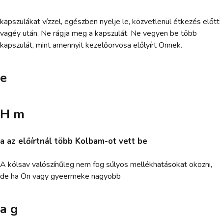
kapszulákat vízzel, egészben nyelje le, közvetlenül étkezés előtt
vagéy után. Ne rágja meg a kapszulát. Ne vegyen be több
kapszulát, mint amennyit kezelőorvosa előlyírt Önnek.
e
H m
a az előírtnál több Kolbam-ot vett be
A kólsav valószínűleg nem fog súlyos mellékhatásokat okozni,
de ha Ön vagy gyeermeke nagyobb
a g