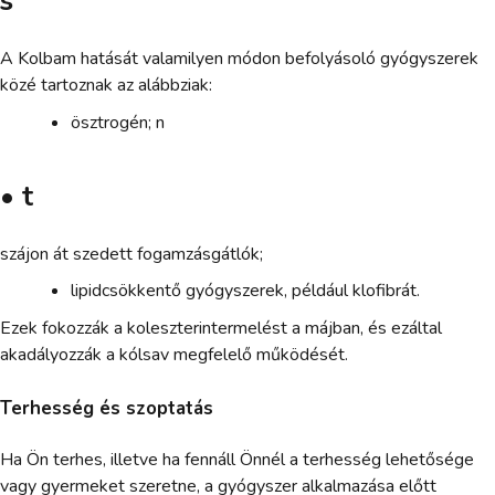
s
A Kolbam hatását valamilyen módon befolyásoló gyógyszerek
közé tartoznak az alábbziak:
ösztrogén; n
• t
szájon át szedett fogamzásgátlók;
lipidcsökkentő gyógyszerek, például klofibrát.
Ezek fokozzák a koleszterintermelést a májban, és ezáltal
akadályozzák a kólsav megfelelő működését.
Terhesség és szoptatás
Ha Ön terhes, illetve ha fennáll Önnél a terhesség lehetősége
vagy gyermeket szeretne, a gyógyszer alkalmazása előtt