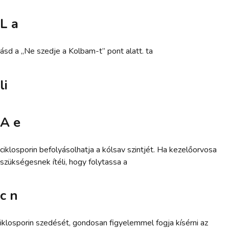
L a
ásd a „Ne szedje a Kolbam-t” pont alatt. ta
li
A e
ciklosporin befolyásolhatja a kólsav szintjét. Ha kezelőorvosa
szükségesnek ítéli, hogy folytassa a
c n
iklosporin szedését, gondosan figyelemmel fogja kísérni az