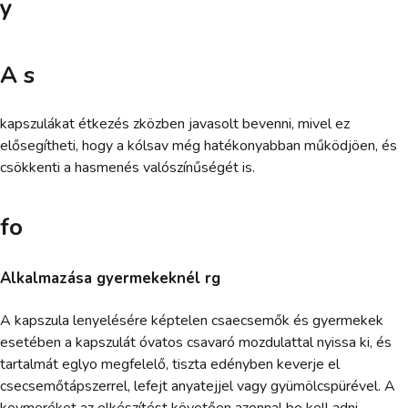
y
A s
kapszulákat étkezés zközben javasolt bevenni, mivel ez
elősegítheti, hogy a kólsav még hatékonyabban működjöen, és
csökkenti a hasmenés valószínűségét is.
fo
Alkalmazása gyermekeknél rg
A kapszula lenyelésére képtelen csaecsemők és gyermekek
esetében a kapszulát óvatos csavaró mozdulattal nyissa ki, és
tartalmát eglyo megfelelő, tiszta edényben keverje el
csecsemőtápszerrel, lefejt anyatejjel vagy gyümölcspürével. A