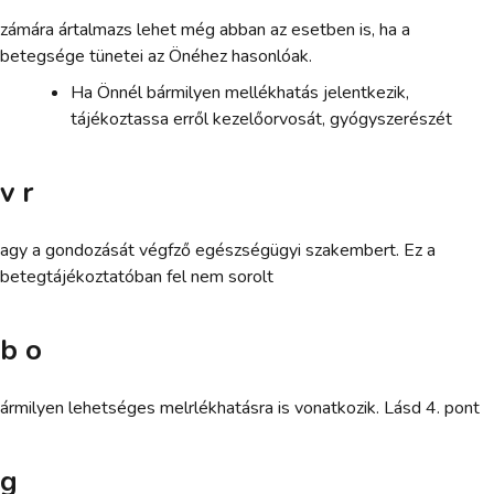
zámára ártalmazs lehet még abban az esetben is, ha a
betegsége tünetei az Önéhez hasonlóak.
Ha Önnél bármilyen mellékhatás jelentkezik,
tájékoztassa erről kezelőorvosát, gyógyszerészét
v r
agy a gondozását végfző egészségügyi szakembert. Ez a
betegtájékoztatóban fel nem sorolt
b o
ármilyen lehetséges melrlékhatásra is vonatkozik. Lásd 4. pont
g