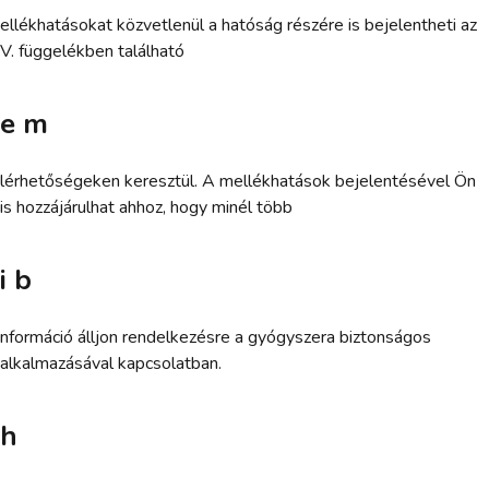
ellékhatásokat közvetlenül a hatóság részére is bejelentheti az
V. függelékben található
e m
lérhetőségeken keresztül. A mellékhatások bejelentésével Ön
is hozzájárulhat ahhoz, hogy minél több
i b
nformáció álljon rendelkezésre a gyógyszera biztonságos
alkalmazásával kapcsolatban.
h