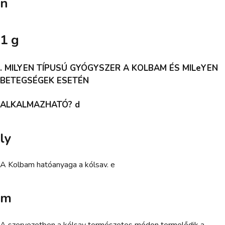
n
1 g
. MILYEN TÍPUSÚ GYÓGYSZER A KOLBAM ÉS MILeYEN
BETEGSÉGEK ESETÉN
ALKALMAZHATÓ? d
ly
A Kolbam hatóanyaga a kólsav. e
m
A szervezetben a kólsav természetes módon termelődik a