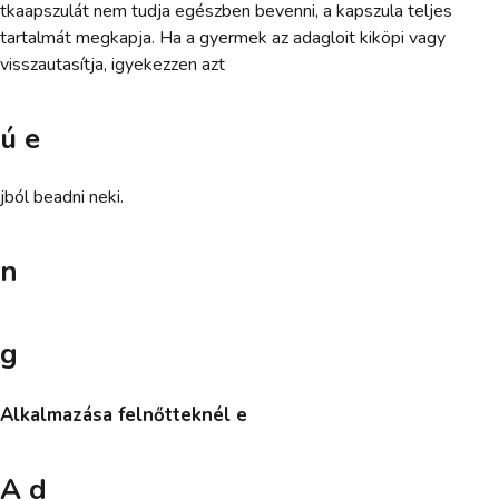
tkaapszulát nem tudja egészben bevenni, a kapszula teljes
tartalmát megkapja. Ha a gyermek az adagloit kiköpi vagy
visszautasítja, igyekezzen azt
ú e
jból beadni neki.
n
g
Alkalmazása felnőtteknél e
A d