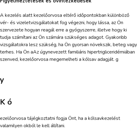
Figyelmeztetések és óvintézkedések
A kezelés alatt kezelőorvosa eltérő időpontokban különböző
vér- és vizeletvizsgálatokat fog végezni, hogy lássa, az Ön
szervezete hogyan reagál erre a gyógyszerre, illetve hogy ki
tudja számítani az Ön számára szükséges adagot. Gyakoribb
vizsgálatokra lesz szükség, ha Ön gyorsan növekszik, beteg vagy
terhes. Ha Ön aAz úgynevezett familiáris hipertrigliceridémiában
szenved, kezelőorvosa megemelheti a kólsav adagját. g
y
K ó
ezelőorvosa tájégkoztatni fogja Önt, ha a kólsavkezelést
valamilyen okból le kell állítani.