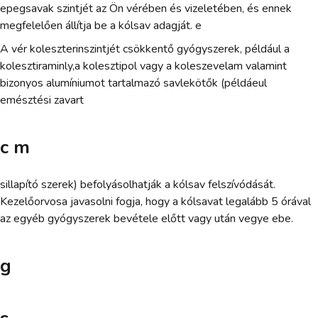
epegsavak szintjét az Ön vérében és vizeletében, és ennek
megfelelően állítja be a kólsav adagját. e
A vér koleszterinszintjét csökkentő gyógyszerek, például a
kolesztiraminly,a kolesztipol vagy a koleszevelam valamint
bizonyos alumíniumot tartalmazó savlekötők (példáeul
emésztési zavart
c m
sillapító szerek) befolyásolhatják a kólsav felszívódását.
Kezelőorvosa javasolni fogja, hogy a kólsavat legalább 5 órával
az egyéb gyógyszerek bevétele előtt vagy után vegye ebe.
g