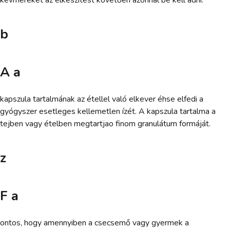
kevmeréket az elkészítést követően azonnal be kell adni.
b
A a
kapszula tartalmának az étellel való elkever éhse elfedi a
gyógyszer esetleges kellemetlen ízét. A kapszula tartalma a
tejben vagy ételben megtartjao finom granulátum formáját.
z
F a
ontos, hogy amennyiben a csecsemő vagy gyermek a