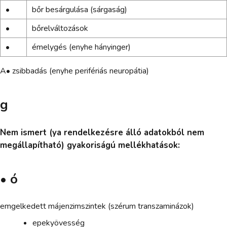
•
bőr besárgulása (sárgaság)
•
bőrelváltozások
•
émelygés (enyhe hányinger)
A• zsibbadás (enyhe perifériás neuropátia)
g
Nem ismert (ya rendelkezésre álló adatokból nem
megállapítható) gyakoriságú mellékhatások:
• ó
emgelkedett májenzimszintek (szérum transzaminázok)
epekyövesség