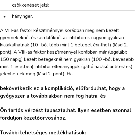
csökkenését jelzi;
•
hányinger.
A VIII-as faktor készítménnyel korábban még nem kezelt
gyermekeknél és serdülőknél az inhibitorok nagyon gyakran
kialakulhatnak (10 -ből több mint 1 beteget érinthet) (lásd 2.
pont). A VIII-as faktor készítménnyel korábban már (legalább
150 napig) kezelt betegeknél nem gyakran (100 -ból kevesebb
mint 1 esetben) inhibitor ellenanyagok (gátló hatású antitestek)
jelenhetnek meg (lásd 2. pont). Ha
bekövetkezik ez a komplikáció, előfordulhat, hogy a
gyógyszer a továbbiakban nem fog hatni, és
Ön tartós vérzést tapasztalhat. Ilyen esetben azonnal
forduljon kezelőorvosához.
További lehetséges mellékhatások: