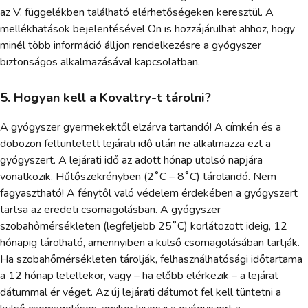
az V. függelékben található elérhetőségeken keresztül. A
mellékhatások bejelentésével Ön is hozzájárulhat ahhoz, hogy
minél több információ álljon rendelkezésre a gyógyszer
biztonságos alkalmazásával kapcsolatban.
5. Hogyan kell a Kovaltry-t tárolni?
A gyógyszer gyermekektől elzárva tartandó! A címkén és a
dobozon feltüntetett lejárati idő után ne alkalmazza ezt a
gyógyszert. A lejárati idő az adott hónap utolsó napjára
vonatkozik. Hűtőszekrényben (2˚C – 8˚C) tárolandó. Nem
fagyasztható! A fénytől való védelem érdekében a gyógyszert
tartsa az eredeti csomagolásban. A gyógyszer
szobahőmérsékleten (legfeljebb 25˚C) korlátozott ideig, 12
hónapig tárolható, amennyiben a külső csomagolásában tartják.
Ha szobahőmérsékleten tárolják, felhasználhatósági időtartama
a 12 hónap leteltekor, vagy – ha előbb elérkezik – a lejárat
dátummal ér véget. Az új lejárati dátumot fel kell tüntetni a