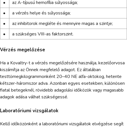
•
az A-típusú hemofília súlyossága;
•
a vérzés helye és súlyossága;
•
az inhibitorok megléte és mennyire magas a szintje;
•
a szükséges VIII-as faktorszint.
Vérzés megelőzése
Ha a Kovaltry-t a vérzés megelőzésére használja, kezelőorvosa
kiszámítja az Önnek megfelelő adagot. Ez általában
testtömegkilogrammonként 20–40 NE alfa-oktokog, hetente
kétszer-háromszor adva. Azonban egyes esetekben, különösen
fiatal betegeknél, rövidebb adagolási időközök vagy magasabb
adagok adása válhat szükségessé.
Laboratóriumi vizsgálatok
Kellő időközönként a laboratóriumi vizsgálatok elvégzése segít