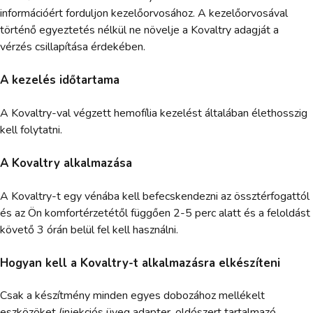
információért forduljon kezelőorvosához. A kezelőorvosával
történő egyeztetés nélkül ne növelje a Kovaltry adagját a
vérzés csillapítása érdekében.
A kezelés időtartama
A Kovaltry-val végzett hemofília kezelést általában élethosszig
kell folytatni.
A Kovaltry alkalmazása
A Kovaltry-t egy vénába kell befecskendezni az össztérfogattól
és az Ön komfortérzetétől függően 2-5 perc alatt és a feloldást
követő 3 órán belül fel kell használni.
Hogyan kell a Kovaltry-t alkalmazásra elkészíteni
Csak a készítmény minden egyes dobozához mellékelt
eszközöket (injekciós üveg adapter, oldószert tartalmazó