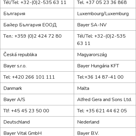
Tél/Tel: +32-(0)2-535 63 11
Tel. +37 05 23 36 868
България
Luxembourg/Luxemburg
Байер България ЕООД
Bayer SA-NV
Tел.: +359 (0)2 424 72 80
Tél/Tel: +32-(0)2-535
63 11
Česká republika
Magyarország
Bayer s.r.o.
Bayer Hungária KFT
Tel: +420 266 101 111
Tel:+36 14 87-41 00
Danmark
Malta
Bayer A/S
Alfred Gera and Sons Ltd.
Tlf: +45 45 23 50 00
Tel: +35 621 44 62 05
Deutschland
Nederland
Bayer Vital GmbH
Bayer B.V.