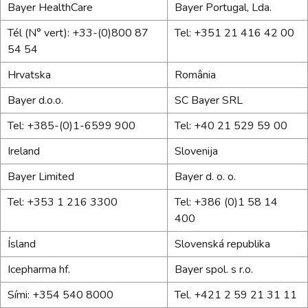
Bayer HealthCare
Bayer Portugal, Lda.
Tél (N° vert): +33-(0)800 87
Tel: +351 21 416 42 00
54 54
Hrvatska
România
Bayer d.o.o.
SC Bayer SRL
Tel: +385-(0)1-6599 900
Tel: +40 21 529 59 00
Ireland
Slovenija
Bayer Limited
Bayer d. o. o.
Tel: +353 1 216 3300
Tel: +386 (0)1 58 14
400
Ísland
Slovenská republika
Icepharma hf.
Bayer spol. s r.o.
Sími: +354 540 8000
Tel. +421 2 59 21 31 11