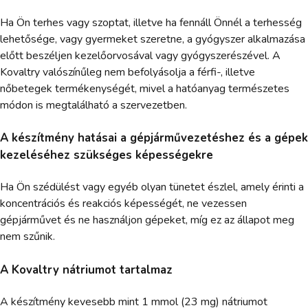
Ha Ön terhes vagy szoptat, illetve ha fennáll Önnél a terhesség
lehetősége, vagy gyermeket szeretne, a gyógyszer alkalmazása
előtt beszéljen kezelőorvosával vagy gyógyszerészével. A
Kovaltry valószínűleg nem befolyásolja a férfi-, illetve
nőbetegek termékenységét, mivel a hatóanyag természetes
módon is megtalálható a szervezetben.
A készítmény hatásai a gépjárművezetéshez és a gépek
kezeléséhez szükséges képességekre
Ha Ön szédülést vagy egyéb olyan tünetet észlel, amely érinti a
koncentrációs és reakciós képességét, ne vezessen
gépjárművet és ne használjon gépeket, míg ez az állapot meg
nem szűnik.
A Kovaltry nátriumot tartalmaz
A készítmény kevesebb mint 1 mmol (23 mg) nátriumot