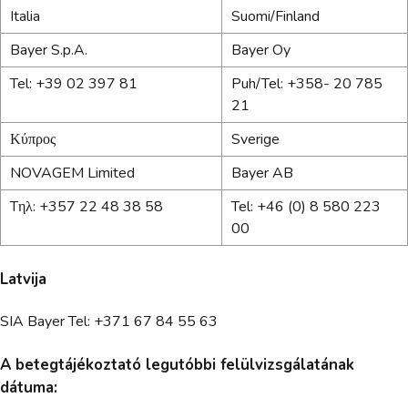
Italia
Suomi/Finland
Bayer S.p.A.
Bayer Oy
Tel: +39 02 397 81
Puh/Tel: +358- 20 785
21
Κύπρος
Sverige
NOVAGEM Limited
Bayer AB
Tηλ: +357 22 48 38 58
Tel: +46 (0) 8 580 223
00
Latvija
SIA Bayer Tel: +371 67 84 55 63
A betegtájékoztató legutóbbi felülvizsgálatának
dátuma: