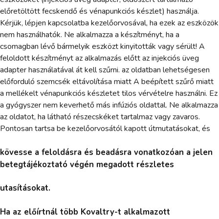
előretöltött fecskendő és vénapunkciós készlet) használja.
Kérjük, lépjen kapcsolatba kezelőorvosával, ha ezek az eszközök
nem használhatók. Ne alkalmazza a készítményt, ha a
csomagban lévő bármelyik eszközt kinyitották vagy sérült! A
feloldott készítményt az alkalmazás előtt az injekciós üveg
adapter használatával át kell szűrni. az oldatban lehetségesen
előforduló szemcsék eltávolítása miatt A beépített szűrő miatt
a mellékelt vénapunkciós készletet tilos vérvételre használni. Ez
a gyógyszer nem keverhető más infúziós oldattal. Ne alkalmazza
az oldatot, ha látható részecskéket tartalmaz vagy zavaros.
Pontosan tartsa be kezelőorvosától kapott útmutatásokat, és
kövesse a feloldásra és beadásra vonatkozóan a jelen
betegtájékoztató végén megadott részletes
utasításokat.
Ha az előírtnál több Kovaltry-t alkalmazott