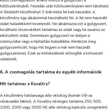
külső csomagoláson, amikor kiveszi a gyógyszert a
hűtőszekrényből. Feloldás után hűtőszekrényben nem tárolható.
A feloldott készítményt 3 órán belül fel kell használni. A
készítmény egy alkalommal használható fel. A fel nem használt
oldat hulladékként kezelendő. Ne alkalmazza ezt a gyógyszert,
ha látható részecskéket tartalmaz az oldat vagy ha zavaros az
elkészített oldat. Semmilyen gyógyszert ne dobjon a
szennyvízbe vagy a háztartási hulladékba. Kérdezze meg
gyógyszerészét, hogy mit tegyen a már nem használt
gyógyszereivel. Ezek az intézkedések elősegítik a környezet
védelmét.
6. A csomagolás tartalma és egyéb információk
Mit tartalmaz a Kovaltry?
A készítmény hatóanyaga alfa-oktokog (humán VIII-as
véralvadási faktor). A Kovaltry névleges tartalma 250, 500,
1000, 2000 vagy 3000 NE alfa-oktokog injekciós üvegenként.