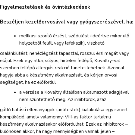
Figyelmeztetések és óvintézkedések
Beszéljen kezelőorvosával vagy gyógyszerészével, ha:
mellkasi szorító érzést, szédülést (ideértve mikor ülő
helyzetből feláll vagy lefekszik), viszkető
csalánkiütést, nehézlégzést tapasztal, rosszul érzi magát vagy
elájul. Ezek egy ritka, súlyos, hirtelen fellépő, Kovaltry-val
szemben fellépő allergiás reakció tünetei lehetnek. Azonnal
hagyja abba a készítmény alkalmazását, és kérjen orvosi
segítséget, ha ez előfordul.
a vérzése a Kovaltry általában alkalmazott adagjával
nem szüntethető meg. Az inhibtorok, azaz
gátló hatású ellenanyagok (antitestek) kialakulása egy ismert
komplikáció, amely valamennyi VIII-as faktor tartalmú
készítmény alkalmazásakor előfordulhat. Ezek az inhibitorok –
különösen akkor, ha nagy mennyiségben vannak jelen –