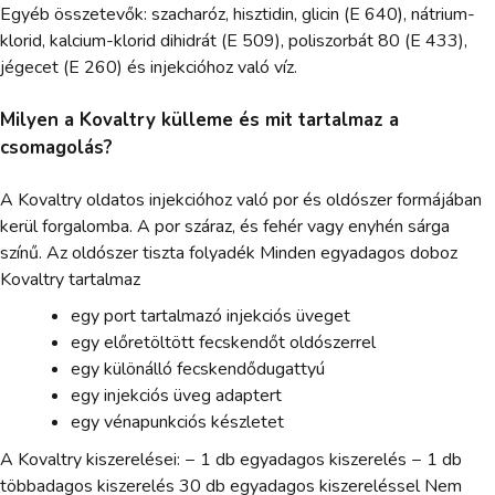
Egyéb összetevők: szacharóz, hisztidin, glicin (E 640), nátrium-
klorid, kalcium-klorid dihidrát (E 509), poliszorbát 80 (E 433),
jégecet (E 260) és injekcióhoz való víz.
Milyen a Kovaltry külleme és mit tartalmaz a
csomagolás?
A Kovaltry oldatos injekcióhoz való por és oldószer formájában
kerül forgalomba. A por száraz, és fehér vagy enyhén sárga
színű. Az oldószer tiszta folyadék Minden egyadagos doboz
Kovaltry tartalmaz
egy port tartalmazó injekciós üveget
egy előretöltött fecskendőt oldószerrel
egy különálló fecskendődugattyú
egy injekciós üveg adaptert
egy vénapunkciós készletet
A Kovaltry kiszerelései: − 1 db egyadagos kiszerelés − 1 db
többadagos kiszerelés 30 db egyadagos kiszereléssel Nem