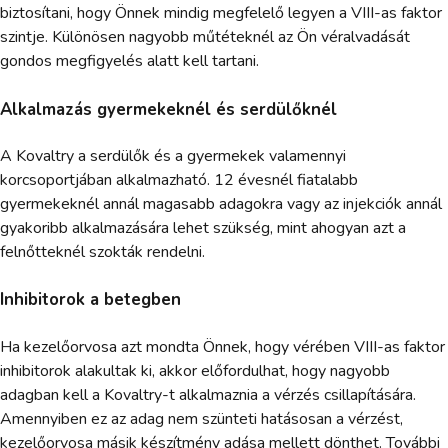
biztosítani, hogy Önnek mindig megfelelő legyen a VIII-as faktor
szintje. Különösen nagyobb műtéteknél az Ön véralvadását
gondos megfigyelés alatt kell tartani.
Alkalmazás gyermekeknél és serdülőknél
A Kovaltry a serdülők és a gyermekek valamennyi
korcsoportjában alkalmazható. 12 évesnél fiatalabb
gyermekeknél annál magasabb adagokra vagy az injekciók annál
gyakoribb alkalmazására lehet szükség, mint ahogyan azt a
felnőtteknél szokták rendelni.
Inhibitorok a betegben
Ha kezelőorvosa azt mondta Önnek, hogy vérében VIII-as faktor
inhibitorok alakultak ki, akkor előfordulhat, hogy nagyobb
adagban kell a Kovaltry-t alkalmaznia a vérzés csillapítására.
Amennyiben ez az adag nem szünteti hatásosan a vérzést,
kezelőorvosa másik készítmény adása mellett dönthet. További