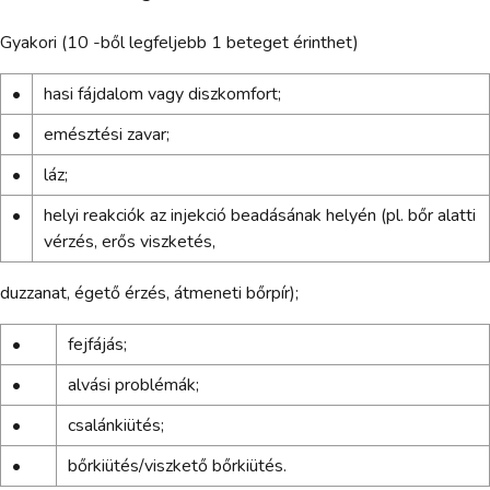
Gyakori (10 -ből legfeljebb 1 beteget érinthet)
•
hasi fájdalom vagy diszkomfort;
•
emésztési zavar;
•
láz;
•
helyi reakciók az injekció beadásának helyén (pl. bőr alatti
vérzés, erős viszketés,
duzzanat, égető érzés, átmeneti bőrpír);
•
fejfájás;
•
alvási problémák;
•
csalánkiütés;
•
bőrkiütés/viszkető bőrkiütés.