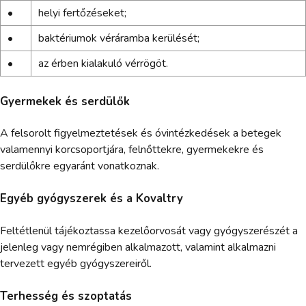
•
helyi fertőzéseket;
•
baktériumok véráramba kerülését;
•
az érben kialakuló vérrögöt.
Gyermekek és serdülők
A felsorolt figyelmeztetések és óvintézkedések a betegek
valamennyi korcsoportjára, felnőttekre, gyermekekre és
serdülőkre egyaránt vonatkoznak.
Egyéb gyógyszerek és a Kovaltry
Feltétlenül tájékoztassa kezelőorvosát vagy gyógyszerészét a
jelenleg vagy nemrégiben alkalmazott, valamint alkalmazni
tervezett egyéb gyógyszereiről.
Terhesség és szoptatás