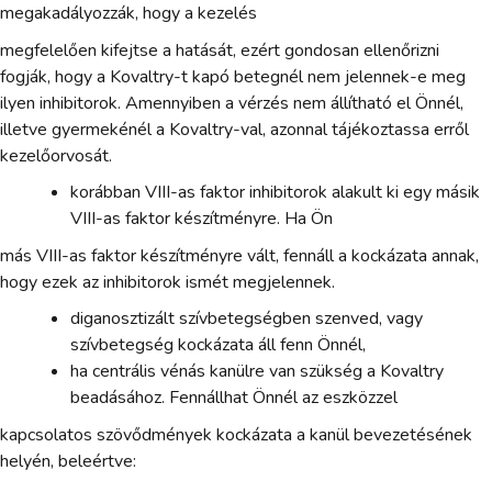
megakadályozzák, hogy a kezelés
megfelelően kifejtse a hatását, ezért gondosan ellenőrizni
fogják, hogy a Kovaltry-t kapó betegnél nem jelennek-e meg
ilyen inhibitorok. Amennyiben a vérzés nem állítható el Önnél,
illetve gyermekénél a Kovaltry-val, azonnal tájékoztassa erről
kezelőorvosát.
korábban VIII-as faktor inhibitorok alakult ki egy másik
VIII-as faktor készítményre. Ha Ön
más VIII-as faktor készítményre vált, fennáll a kockázata annak,
hogy ezek az inhibitorok ismét megjelennek.
diganosztizált szívbetegségben szenved, vagy
szívbetegség kockázata áll fenn Önnél,
ha centrális vénás kanülre van szükség a Kovaltry
beadásához. Fennállhat Önnél az eszközzel
kapcsolatos szövődmények kockázata a kanül bevezetésének
helyén, beleértve: