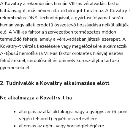
A Kovaltry a rekombináns humán VIII-as véralvadási faktor
hatóanyagot, más néven alfa-oktokogot tartalmaz. A Kovaltry-t
rekombináns DNS-technológiával, a gyártási folyamat során
humán vagy állati eredetű összetevő hozzáadása nélkül állítják
elő. A VIII-as faktor a szervezetben természetes módon
termelődő fehérje, amely a véralvadásban játszik szerepet. A
Kovaltry-t vérzés kezelésére vagy megelőzésére alkalmazzák
A-típusú hemofília (a VIII-as faktor örökletes hiánya) esetén
felnőtteknél, serdülőknél és bármely korosztályba tartozó
gyermekeknél.
2. Tudnivalók a Kovaltry alkalmazása előtt
Ne alkalmazza a Kovaltry-t ha
allergiás az alfa-oktokogra vagy a gyógyszer (6. pont
végén felsorolt) egyéb összetevőjére.
allergiás az egér- vagy hörcsögfehérjékre.