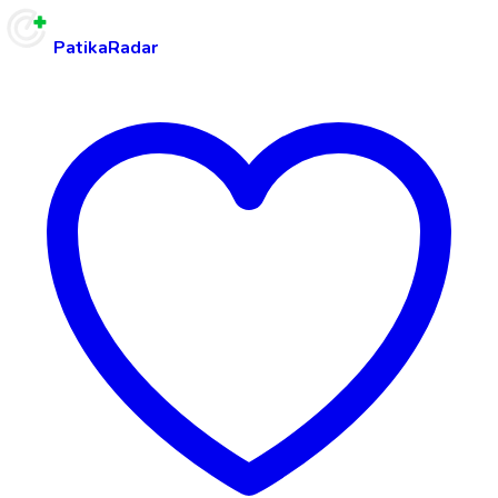
PatikaRadar