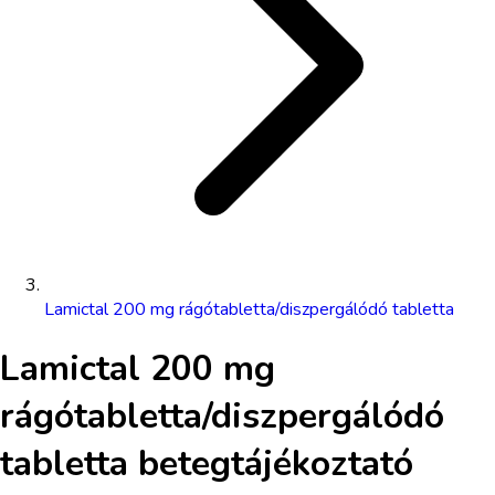
Lamictal 200 mg rágótabletta/diszpergálódó tabletta
Lamictal 200 mg
rágótabletta/diszpergálódó
tabletta
betegtájékoztató