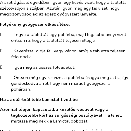
A szétrágással egyidőben igyon egy kevés vizet, hogy a tabletta
szétolvadjon a szájban. Azután igyon még egy kis vizet, hogy
megbizonyosodjék: az egész gyógyszert lenyelte.
Folyékony gyógyszer elkészítése:
​
Tegye a tablettát egy pohárba, majd legalább annyi vizet
öntsön rá, hogy a tablettát teljesen ellepje.
​
Keveréssel oldja fel, vagy várjon, amíg a tabletta teljesen
feloldódik.
​
Igya meg az összes folyadékot.
​
Öntsön még egy kis vizet a pohárba és igya meg azt is, így
gondoskodva arról, hogy nem maradt gyógyszer a
pohárban.
Ha az előírtnál több Lamictal‑t vett be
Azonnal lépjen kapcsolatba kezelőorvosával vagy a
legközelebbi kórház sürgősségi osztályával.
Ha lehet,
mutassa meg nekik a Lamictal dobozát.