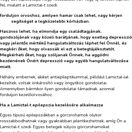
fel, mialatt a Lamictal‑t szedi:
forduljon orvoshoz, amilyen hamar csak lehet, vagy kérjen
segítséget a legközelebbi kórházban.
Hasznos lehet, ha elmondja egy családtagjának,
gondozójának vagy közeli barátjának, hogy esetleg depresszió
vagy jelentős mértékű hangulatváltozás léphet fel Önnél, és
megkéri őket, hogy olvassák el ezt a betegtájékoztatót.
Megkérheti őket, hogy szóljanak Önnek, ha aggódni
kezdenének Önért depresszió vagy egyéb hangulatváltozása
miatt.
Néhány embernek, akiket
antiepileptikummal, például Lamictal‑lal
kezeltek, voltak
önkárosító vagy öngyilkos gondolatai.
Amennyiben bármikor ilyen gondolatai támadnak, azonnal
forduljon kezelőorvosához.
Ha a Lamictal‑t epilepszia kezelésére alkalmazza
Egyes típusú epilepsziákban a görcsrohamok olykor
rosszabbodhatnak vagy gyakrabban jelentkezhetnek, amíg Ön a
Lamictal‑t szedi. Egyes betegek súlyos görcsrohamokat