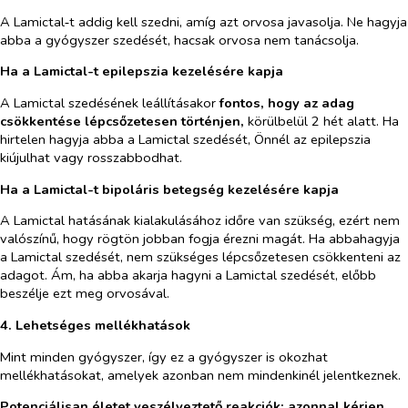
A Lamictal‑t addig kell szedni, amíg azt orvosa javasolja. Ne hagyja
abba a gyógyszer szedését, hacsak orvosa nem tanácsolja.
Ha a Lamictal-t epilepszia kezelésére kapja
A Lamictal szedésének leállításakor
fontos, hogy az adag
csökkentése lépcsőzetesen történjen,
körülbelül 2 hét alatt. Ha
hirtelen hagyja abba a Lamictal szedését, Önnél az epilepszia
kiújulhat vagy rosszabbodhat.
Ha a Lamictal-t bipoláris betegség kezelésére kapja
A Lamictal hatásának kialakulásához időre van szükség, ezért nem
valószínű, hogy rögtön jobban fogja érezni magát. Ha abbahagyja
a Lamictal szedését, nem szükséges lépcsőzetesen csökkenteni az
adagot. Ám, ha abba akarja hagyni a Lamictal szedését, előbb
beszélje ezt meg orvosával.
4. Lehetséges mellékhatások
Mint minden gyógyszer, így ez a gyógyszer is okozhat
mellékhatásokat, amelyek azonban nem mindenkinél jelentkeznek.
Potenciálisan életet veszélyeztető reakciók: azonnal kérjen