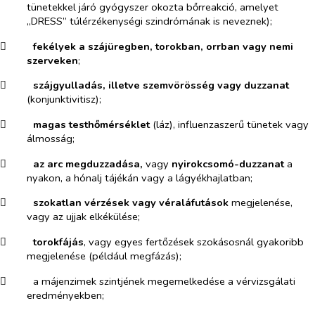
tünetekkel járó gyógyszer okozta bőrreakció, amelyet
„DRESS” túlérzékenységi szindrómának is neveznek);
​
fekélyek a szájüregben, torokban, orrban vagy nemi
szerveken
;
​
szájgyulladás, illetve szemvörösség vagy duzzanat
(
konjunktivitisz
);
​
magas testhőmérséklet
(láz), influenzaszerű tünetek vagy
álmosság;
​
az arc megduzzadása,
vagy
nyirokcsomó-duzzanat
a
nyakon, a hónalj tájékán vagy a lágyékhajlatban;
​
szokatlan vérzések vagy véraláfutások
megjelenése,
vagy az ujjak elkékülése;
​
torokfájás
, vagy egyes fertőzések szokásosnál gyakoribb
megjelenése (például megfázás);
​
a májenzimek szintjének megemelkedése a vérvizsgálati
eredményekben;