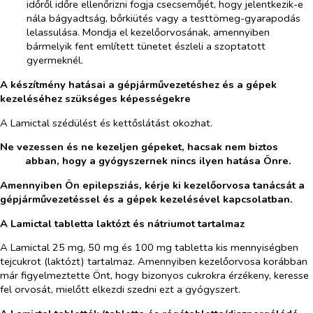
időről időre ellenőrizni fogja csecsemőjét, hogy jelentkezik-e
nála bágyadtság, bőrkiütés vagy a testtömeg-gyarapodás
lelassulása. Mondja el kezelőorvosának, amennyiben
bármelyik fent említett tünetet észleli a szoptatott
gyermeknél.
A készítmény hatásai a gépjárművezetéshez és a gépek
kezeléséhez szükséges képességekre
A Lamictal szédülést és kettőslátást okozhat.
Ne vezessen és ne kezeljen gépeket, hacsak nem biztos
abban, hogy a gyógyszernek nincs ilyen hatása Önre.
Amennyiben Ön epilepsziás, kérje ki kezelőorvosa tanácsát a
gépjárművezetéssel és a gépek kezelésével kapcsolatban.
A
Lamictal tabletta
laktózt és nátriumot tartalmaz
A Lamictal 25 mg, 50 mg és 100 mg tabletta kis mennyiségben
tejcukrot (laktózt) tartalmaz. Amennyiben kezelőorvosa korábban
már figyelmeztette Önt, hogy bizonyos cukrokra érzékeny, keresse
fel orvosát, mielőtt elkezdi szedni ezt a gyógyszert.