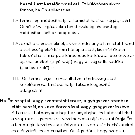
beszéli ezt kezelőorvosával.
Ez különösen akkor
fontos, ha Ön epilepsziás.
​
A terhesség módosíthatja a Lamictal hatásosságát, ezért
Önnél vérvizsgálatokra lehet szükség, és esetleg
módosítani kell az adagolást.
​
Azoknál a csecsemőknél, akiknek édesanyja Lamictal‑t szed
a terhesség első három hónapja alatt, kis mértékben
fokozódhat a magzati károsodás kockázata, beleértve az
ajakhasadékot („nyúlszáj”) vagy a szájpadhasadékot
(„farkastorok”) is.
​
Ha Ön terhességet tervez, illetve a terhesség alatt
kezelőorvosa tanácsolhatja
folsav
kiegészítő
adagolását.
Ha Ön szoptat, vagy szoptatást tervez, a gyógyszer szedése
előtt beszéljen kezelőorvosával vagy gyógyszerészével.
A Lamictal hatóanyaga bejut az anyatejbe, és hatással lehet
a
szoptatott gyermekre
.
Kezelőorvosa tájékoztatni fogja Önt
a lamotrigin-kezelés alatt folytatott szoptatás kockázatairól
és előnyeiről, és amennyiben Ön úgy dönt, hogy szoptat,