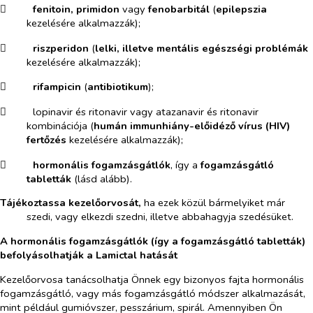
​
fenitoin, primidon
vagy
fenobarbitál
(
epilepszia
kezelésére alkalmazzák);
​
riszperidon
(
lelki, illetve mentális egészségi problémák
kezelésére alkalmazzák);
​
rifampicin
(
antibiotikum
);
​
lopinavir és ritonavir vagy atazanavir és ritonavir
kombinációja (
humán immunhiány-előidéző vírus (HIV)
fertőzés
kezelésére alkalmazzák);
​
hormonális fogamzásgátlók
, így a
fogamzásgátló
tabletták
(
lásd alább
).
Tájékoztassa kezelőorvosát,
ha ezek közül bármelyiket már
szedi, vagy elkezdi szedni, illetve abbahagyja szedésüket.
A hormonális fogamzásgátlók (így a
fogamzásgátló tabletták)
befolyásolhatják a Lamictal hatását
Kezelőorvosa tanácsolhatja Önnek egy bizonyos fajta hormonális
fogamzásgátló, vagy más fogamzásgátló módszer alkalmazását,
mint például gumióvszer, pesszárium, spirál. Amennyiben Ön