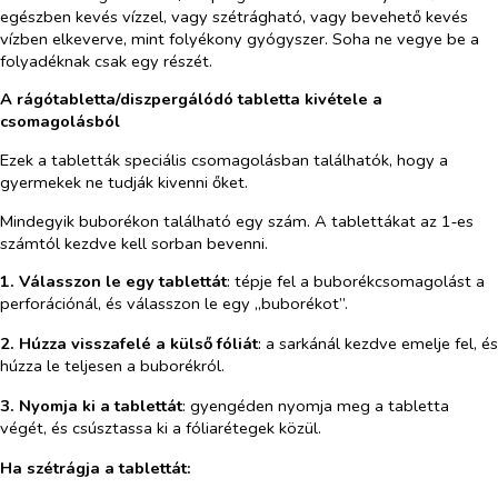
egészben kevés vízzel, vagy szétrágható, vagy bevehető kevés
vízben elkeverve, mint folyékony gyógyszer. Soha ne vegye be a
folyadéknak csak egy részét.
A rágótabletta/diszpergálódó tabletta kivétele a
csomagolásból
Ezek a tabletták speciális csomagolásban találhatók, hogy a
gyermekek ne tudják kivenni őket.
Mindegyik buborékon található egy szám. A tablettákat az 1‑es
számtól kezdve kell sorban bevenni.
1. Válasszon le egy tablettát
: tépje fel a buborékcsomagolást a
perforációnál, és válasszon le egy „buborékot”.
2. Húzza visszafelé a külső fóliát
: a sarkánál kezdve emelje fel, és
húzza le teljesen a buborékról.
3. Nyomja ki a tablettát
: gyengéden nyomja meg a tabletta
végét, és csúsztassa ki a fóliarétegek közül.
Ha szétrágja a tablettát: