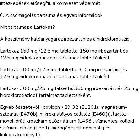
intézkedések elősegítik a környezet védelmét.
6. A csomagolás tartalma és egyéb információk
Mit tartalmaz a Lartokaz?
A készítmény hatóanyagai az irbezartán és a hidroklorotiazid.
Lartokaz 150 mg /12,5 mg tabletta: 150 mg irbezartánt és
12,5 mg hidroklorotiazidot tartalmaz tablettánként.
Lartokaz 300 mg/12,5 mg tabletta: 300 mg irbezartánt és
12,5 mg hidroklorotiazidot tartalmaz tablettánként.
Lartokaz 300 mg/25 mg tabletta: 300 mg irbezartánt és 25 mg
hidroklorotiazidot tartalmaz tablettánként.
Egyéb összetevők: povidon K29‑32 (E1201), magnézium-
sztearát (E470b), mikrokristályos cellulóz (E460(i)), laktóz-
monohidrát, kroszkarmellóz nátrium (E468), vízmentes, kolloid
szilícium-dioxid (E551), hidrogénezett ricinusolaj és
kukoricakeményítő.