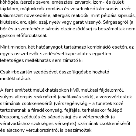
köhögés, ízérzés zavara, emésztési zavarok, izom- és ízületi
fájdalom, májfunkciók romlása és vesefunkció károsodás, a vér
káliumszint növekedése, allergiás reakciók, mint például kipirulás,
kiütések, arc, ajak, száj, nyelv vagy garat vizenyő. Sárgaságról (a
bőr és a szemfehérje sárgás elszíneződése) is beszámoltak nem
gyakori előfordulással.
Mint minden, két hatóanyagot tartalmazó kombináció esetén, az
egyes összetevők szedésével kapcsolatos egyetlen
lehetséges mellékhatás sem zárható ki.
Csak irbezartán szedésével összefüggésbe hozható
mellékhatások
A fent említett mellékhatásokon kívül mellkasi fájdalomról,
súlyos allergiás reakciókról (anafilaxiás sokk), a vörösvértestek
számának csökkenéséről (vérszegénység – a tünetek közé
tartozhatnak a fáradékonyság, fejfájás, terheléskor fellépő
légszomj, szédülés és sápadtság) és a vérlemezkék (a
véralvadáshoz szükséges vérsejtek) számának csökkenéséről
és alacsony vércukorszintről is beszámoltak.