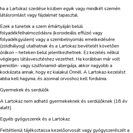
ha a Lartokaz szedése közben egyik vagy mindkét szemén
látásromlást vagy fájdalmat tapasztal.
Ezek a tünetek a szem érhártyáján belüli
folyadékfelhalmozódásra (koroideális effúzió vagy
folyadékgyülem) vagy a szembelnyomás emelkedésére
(zöldhályog) utalhatnak és a Lartokaz bevételét követően
órákon – heteken belül jelentkezhetnek. Ez kezelés nélkül
végleges látásvesztéshez vezethet. Ha korábban már volt
penicillin- vagy szulfonamid-allergiája, akkor nagyobb a
kockázata annak, hogy ez kialakul Önnél. A Lartokaz-kezelést
abba kell hagynia, és azonnal orvoshoz kell fordulnia.
Gyermekek és serdülők
A Lartokaz nem adható gyermekeknek és serdülőknek (18 év
alatt).
Egyéb gyógyszerek és a Lartokaz
Feltétlenül tájékoztassa kezelőorvosát vagy gyógyszerészét a