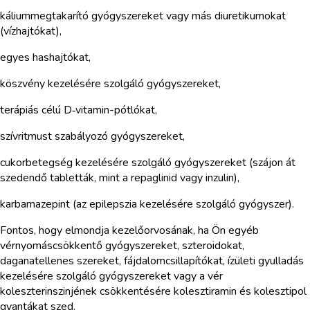
káliummegtakarító gyógyszereket vagy más diuretikumokat
(vízhajtókat),
egyes hashajtókat,
köszvény kezelésére szolgáló gyógyszereket,
terápiás célú D‑vitamin-pótlókat,
szívritmust szabályozó gyógyszereket,
cukorbetegség kezelésére szolgáló gyógyszereket (szájon át
szedendő tabletták, mint a repaglinid vagy inzulin),
karbamazepint (az epilepszia kezelésére szolgáló gyógyszer).
Fontos, hogy elmondja kezelőorvosának, ha Ön egyéb
vérnyomáscsökkentő gyógyszereket, szteroidokat,
daganatellenes szereket, fájdalomcsillapítókat, ízületi gyulladás
kezelésére szolgáló gyógyszereket vagy a vér
koleszterinszinjének csökkentésére kolesztiramin és kolesztipol
gyantákat szed.