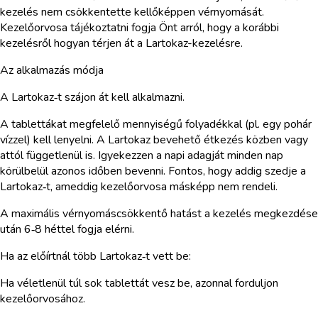
kezelés nem csökkentette kellőképpen vérnyomását.
Kezelőorvosa tájékoztatni fogja Önt arról, hogy a korábbi
kezelésről hogyan térjen át a Lartokaz-kezelésre.
Az alkalmazás módja
A Lartokaz‑t szájon át kell alkalmazni.
A tablettákat megfelelő mennyiségű folyadékkal (pl. egy pohár
vízzel) kell lenyelni. A Lartokaz bevehető étkezés közben vagy
attól függetlenül is. Igyekezzen a napi adagját minden nap
körülbelül azonos időben bevenni. Fontos, hogy addig szedje a
Lartokaz‑t, ameddig kezelőorvosa másképp nem rendeli.
A maximális vérnyomáscsökkentő hatást a kezelés megkezdése
után 6‑8 héttel fogja elérni.
Ha az előírtnál több Lartokaz‑t vett be:
Ha véletlenül túl sok tablettát vesz be, azonnal forduljon
kezelőorvosához.