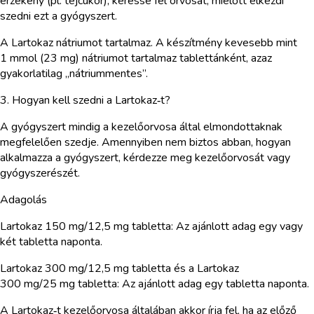
érzékeny (pl. tejcukor), keresse fel orvosát, mielőtt elkezdi
szedni ezt a gyógyszert.
A Lartokaz nátriumot tartalmaz. A készítmény kevesebb mint
1 mmol (23 mg) nátriumot tartalmaz tablettánként, azaz
gyakorlatilag „nátriummentes”.
3. Hogyan kell szedni a Lartokaz‑t?
A gyógyszert mindig a kezelőorvosa által elmondottaknak
megfelelően szedje. Amennyiben nem biztos abban, hogyan
alkalmazza a gyógyszert, kérdezze meg kezelőorvosát vagy
gyógyszerészét.
Adagolás
Lartokaz 150 mg/12,5 mg tabletta: Az ajánlott adag egy vagy
két tabletta naponta.
Lartokaz 300 mg/12,5 mg tabletta és a Lartokaz
300 mg/25 mg tabletta: Az ajánlott adag egy tabletta naponta.
A Lartokaz‑t kezelőorvosa általában akkor írja fel, ha az előző