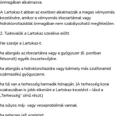
önmagában alkalmazva.
A Lartokaz‑t abban az esetben alkalmazzák a magas vérnyomás
kezelésére, amikor a vérnyomás irbezartánnal vagy
hidroklorotiaziddal önmagában nem szabályozható megfelelően.
2. Tudnivalók a Lartokaz szedése előtt
Ne szedje a Lartokaz‑t:
ha allergiás az irbezartánra vagy a gyógyszer (6. pontban
felsorolt) egyéb összetevőjére.
ha allergiás a hidroklorotiazidra vagy bármely más szulfonamid
származékú gyógyszerre.
ha túl van a terhesség harmadik hónapján. (A terhesség korai
szakaszában is jobb elkerülni a Lartokaz-kezelést – lásd a
„Terhesség” című részt.)
ha súlyos máj- vagy veseproblémái vannak.
ha nehezen ürít vizeletet.