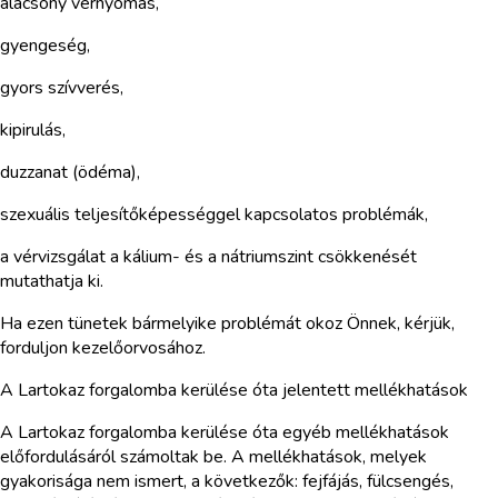
alacsony vérnyomás,
gyengeség,
gyors szívverés,
kipirulás,
duzzanat (ödéma),
szexuális teljesítőképességgel kapcsolatos problémák,
a vérvizsgálat a kálium- és a nátriumszint csökkenését
mutathatja ki.
Ha ezen tünetek bármelyike problémát okoz Önnek, kérjük,
forduljon kezelőorvosához.
A Lartokaz forgalomba kerülése óta jelentett mellékhatások
A Lartokaz forgalomba kerülése óta egyéb mellékhatások
előfordulásáról számoltak be. A mellékhatások, melyek
gyakorisága nem ismert, a következők: fejfájás, fülcsengés,