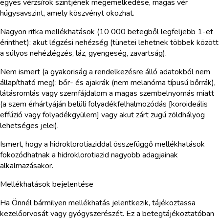
egyes vérzsírok szintjének megemelkedése, magas vér
húgysavszint, amely köszvényt okozhat.
Nagyon ritka mellékhatások (10 000 betegből legfeljebb 1-et
érinthet): akut légzési nehézség (tünetei lehetnek többek között
a súlyos nehézlégzés, láz, gyengeség, zavartság).
Nem ismert (a gyakoriság a rendelkezésre álló adatokból nem
állapítható meg): bőr- és ajakrák (nem melanóma típusú bőrrák),
látásromlás vagy szemfájdalom a magas szembelnyomás miatt
(a szem érhártyáján belüli folyadékfelhalmozódás [koroideális
effúzió vagy folyadékgyülem] vagy akut zárt zugú zöldhályog
lehetséges jelei).
Ismert, hogy a hidroklorotiaziddal összefüggő mellékhatások
fokozódhatnak a hidroklorotiazid nagyobb adagjainak
alkalmazásakor.
Mellékhatások bejelentése
Ha Önnél bármilyen mellékhatás jelentkezik, tájékoztassa
kezelőorvosát vagy gyógyszerészét. Ez a betegtájékoztatóban