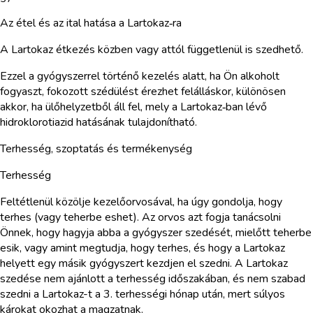
Az étel és az ital hatása a Lartokaz‑ra
A Lartokaz étkezés közben vagy attól függetlenül is szedhető.
Ezzel a gyógyszerrel történő kezelés alatt, ha Ön alkoholt
fogyaszt, fokozott szédülést érezhet felálláskor, különösen
akkor, ha ülőhelyzetből áll fel, mely a Lartokaz‑ban lévő
hidroklorotiazid hatásának tulajdonítható.
Terhesség, szoptatás és termékenység
Terhesség
Feltétlenül közölje kezelőorvosával, ha úgy gondolja, hogy
terhes (vagy teherbe eshet). Az orvos azt fogja tanácsolni
Önnek, hogy hagyja abba a gyógyszer szedését, mielőtt teherbe
esik, vagy amint megtudja, hogy terhes, és hogy a Lartokaz
helyett egy másik gyógyszert kezdjen el szedni. A Lartokaz
szedése nem ajánlott a terhesség időszakában, és nem szabad
szedni a Lartokaz-t a 3. terhességi hónap után, mert súlyos
károkat okozhat a magzatnak.