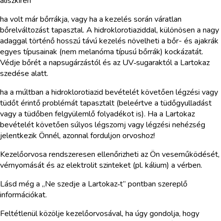
aliszkirén
ha volt már bőrrákja, vagy ha a kezelés során váratlan
bőrelváltozást tapasztal. A hidroklorotiaziddal, különösen a nagy
adaggal történő hosszú távú kezelés növelheti a bőr- és ajakrák
egyes típusainak (nem melanóma típusú bőrrák) kockázatát.
Védje bőrét a napsugárzástól és az UV‑sugaraktól a Lartokaz
szedése alatt.
ha a múltban a hidroklorotiazid bevételét követően légzési vagy
tüdőt érintő problémát tapasztalt (beleértve a tüdőgyulladást
vagy a tüdőben felgyülemlő folyadékot is). Ha a Lartokaz
bevételét követően súlyos légszomj vagy légzési nehézség
jelentkezik Önnél, azonnal forduljon orvoshoz!
Kezelőorvosa rendszeresen ellenőrizheti az Ön veseműködését,
vérnyomását és az elektrolit szinteket (pl. kálium) a vérben.
Lásd még a „Ne szedje a Lartokaz‑t” pontban szereplő
információkat.
Feltétlenül közölje kezelőorvosával, ha úgy gondolja, hogy