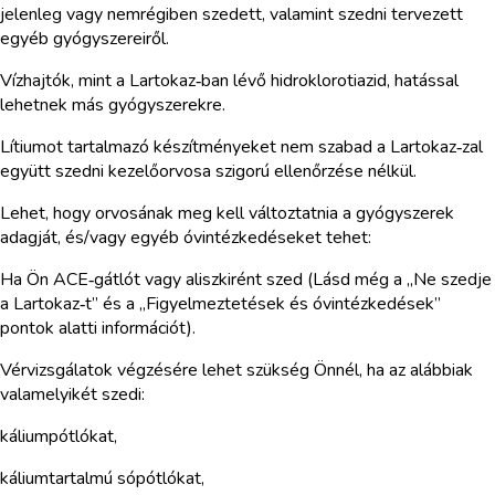
jelenleg vagy nemrégiben szedett, valamint szedni tervezett
egyéb gyógyszereiről.
Vízhajtók, mint a Lartokaz‑ban lévő hidroklorotiazid, hatással
lehetnek más gyógyszerekre.
Lítiumot tartalmazó készítményeket nem szabad a Lartokaz‑zal
együtt szedni kezelőorvosa szigorú ellenőrzése nélkül.
Lehet, hogy orvosának meg kell változtatnia a gyógyszerek
adagját, és/vagy egyéb óvintézkedéseket tehet:
Ha Ön ACE‑gátlót vagy aliszkirént szed (Lásd még a „Ne szedje
a Lartokaz‑t” és a „Figyelmeztetések és óvintézkedések”
pontok alatti információt).
Vérvizsgálatok végzésére lehet szükség Önnél, ha az alábbiak
valamelyikét szedi:
káliumpótlókat,
káliumtartalmú sópótlókat,