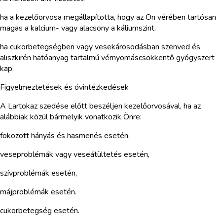
ha a kezelőorvosa megállapította, hogy az Ön vérében tartósan
magas a kalcium- vagy alacsony a káliumszint.
ha cukorbetegségben vagy vesekárosodásban szenved és
aliszkirén hatóanyag tartalmú vérnyomáscsökkentő gyógyszert
kap.
Figyelmeztetések és óvintézkedések
A Lartokaz szedése előtt beszéljen kezelőorvosával, ha az
alábbiak közül bármelyik vonatkozik Önre:
fokozott hányás és hasmenés esetén,
veseproblémák vagy veseátültetés esetén,
szívproblémák esetén,
májproblémák esetén.
cukorbetegség esetén.