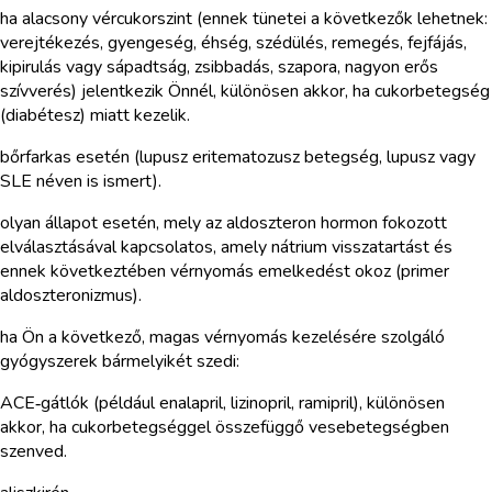
ha alacsony vércukorszint (ennek tünetei a következők lehetnek:
verejtékezés, gyengeség, éhség, szédülés, remegés, fejfájás,
kipirulás vagy sápadtság, zsibbadás, szapora, nagyon erős
szívverés) jelentkezik Önnél, különösen akkor, ha cukorbetegség
(diabétesz) miatt kezelik.
bőrfarkas esetén (lupusz eritematozusz betegség, lupusz vagy
SLE néven is ismert).
olyan állapot esetén, mely az aldoszteron hormon fokozott
elválasztásával kapcsolatos, amely nátrium visszatartást és
ennek következtében vérnyomás emelkedést okoz (primer
aldoszteronizmus).
ha Ön a következő, magas vérnyomás kezelésére szolgáló
gyógyszerek bármelyikét szedi:
ACE‑gátlók (például enalapril, lizinopril, ramipril), különösen
akkor, ha cukorbetegséggel összefüggő vesebetegségben
szenved.