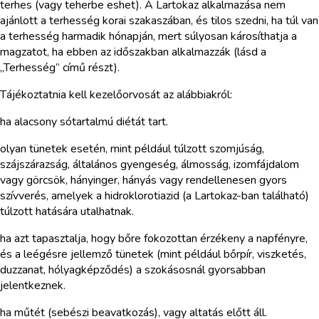
terhes (vagy teherbe eshet). A Lartokaz alkalmazása nem
ajánlott a terhesség korai szakaszában, és tilos szedni, ha túl van
a terhesség harmadik hónapján, mert súlyosan károsíthatja a
magzatot, ha ebben az időszakban alkalmazzák (lásd a
„Terhesség” című részt).
Tájékoztatnia kell kezelőorvosát az alábbiakról:
ha alacsony sótartalmú diétát tart.
olyan tünetek esetén, mint például túlzott szomjúság,
szájszárazság, általános gyengeség, álmosság, izomfájdalom
vagy görcsök, hányinger, hányás vagy rendellenesen gyors
szívverés, amelyek a hidroklorotiazid (a Lartokaz-ban található)
túlzott hatására utalhatnak.
ha azt tapasztalja, hogy bőre fokozottan érzékeny a napfényre,
és a leégésre jellemző tünetek (mint például bőrpír, viszketés,
duzzanat, hólyagképződés) a szokásosnál gyorsabban
jelentkeznek.
ha műtét (sebészi beavatkozás), vagy altatás előtt áll.