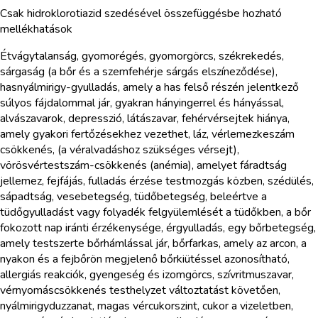
Csak hidroklorotiazid szedésével összefüggésbe hozható
mellékhatások
Étvágytalanság, gyomorégés, gyomorgörcs, székrekedés,
sárgaság (a bőr és a szemfehérje sárgás elszíneződése),
hasnyálmirigy-gyulladás, amely a has felső részén jelentkező
súlyos fájdalommal jár, gyakran hányingerrel és hányással,
alvászavarok, depresszió, látászavar, fehérvérsejtek hiánya,
amely gyakori fertőzésekhez vezethet, láz, vérlemezkeszám
csökkenés, (a véralvadáshoz szükséges vérsejt),
vörösvértestszám-csökkenés (anémia), amelyet fáradtság
jellemez, fejfájás, fulladás érzése testmozgás közben, szédülés,
sápadtság, vesebetegség, tüdőbetegség, beleértve a
tüdőgyulladást vagy folyadék felgyülemlését a tüdőkben, a bőr
fokozott nap iránti érzékenysége, érgyulladás, egy bőrbetegség,
amely testszerte bőrhámlással jár, bőrfarkas, amely az arcon, a
nyakon és a fejbőrön megjelenő bőrkiütéssel azonosítható,
allergiás reakciók, gyengeség és izomgörcs, szívritmuszavar,
vérnyomáscsökkenés testhelyzet változtatást követően,
nyálmirigyduzzanat, magas vércukorszint, cukor a vizeletben,