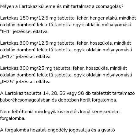
Milyen a Lartokaz külleme és mit tartalmaz a csomagolás?
Lartokaz 150 mg/12,5 mg tabletta: fehér, henger alakú, mindkét
oldalán domború felületű tabletta egyik oldalán mélynyomású
“IH1” jelzéssel ellátva.
Lartokaz 300 mg/12,5 mg tabletta: fehér, hosszúkás, mindkét
oldalán domború felületű tabletta, egyik oldalán mélynyomású
„IH12” jelzéssel ellátva.
Lartokaz 300 mg/25 mg tabletta: fehér, hosszúkás, mindkét
oldalán domború felületű tabletta, egyik oldalán mélynyomású
„IH25” jelzéssel ellátva.
A Lartokaz tabletta 14, 28, 56 vagy 98 db tablettát tartalmazó
buborékcsomagolásban és dobozban kerül forgalomba.
Nem feltétlenül mindegyik kiszerelés kerül kereskedelmi
forgalomba.
A forgalomba hozatali engedély jogosultja és a gyártó