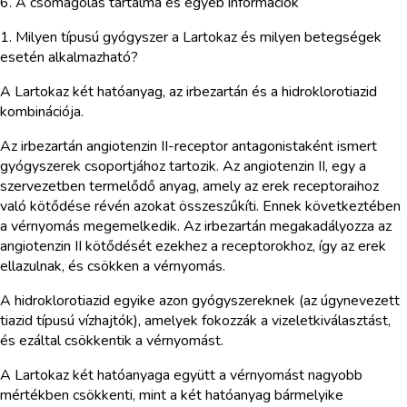
6. A csomagolás tartalma és egyéb információk
1. Milyen típusú gyógyszer a Lartokaz és milyen betegségek
esetén alkalmazható?
A Lartokaz két hatóanyag, az irbezartán és a hidroklorotiazid
kombinációja.
Az irbezartán angiotenzin II-receptor antagonistaként ismert
gyógyszerek csoportjához tartozik. Az angiotenzin II, egy a
szervezetben termelődő anyag, amely az erek receptoraihoz
való kötődése révén azokat összeszűkíti. Ennek következtében
a vérnyomás megemelkedik. Az irbezartán megakadályozza az
angiotenzin II kötődését ezekhez a receptorokhoz, így az erek
ellazulnak, és csökken a vérnyomás.
A hidroklorotiazid egyike azon gyógyszereknek (az úgynevezett
tiazid típusú vízhajtók), amelyek fokozzák a vizeletkiválasztást,
és ezáltal csökkentik a vérnyomást.
A Lartokaz két hatóanyaga együtt a vérnyomást nagyobb
mértékben csökkenti, mint a két hatóanyag bármelyike