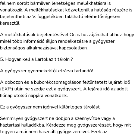
fel nem sorolt bármilyen lehetséges mellékhatásra is
vonatkozik. A mellékhatásokat közvetlenül a hatóság részére is
bejelentheti az V. függelékben található elérhetőségeken
keresztül.
A mellékhatások bejelentésével Ön is hozzájárulhat ahhoz, hogy
minél több információ álljon rendelkezésre a gyógyszer
biztonságos alkalmazásával kapcsolatban.
5. Hogyan kell a Lartokaz‑t tárolni?
A gyógyszer gyermekektől elzárva tartandó!
A dobozon és a buborékcsomagoláson feltüntetett lejárati idő
(EXP:) után ne szedje ezt a gyógyszert. A lejárati idő az adott
hónap utolsó napjára vonatkozik.
Ez a gyógyszer nem igényel különleges tárolást.
Semmilyen gyógyszert ne dobjon a szennyvízbe vagy a
háztartási hulladékba. Kérdezze meg gyógyszerészét, hogy mit
tegyen a már nem használt gyógyszereivel. Ezek az