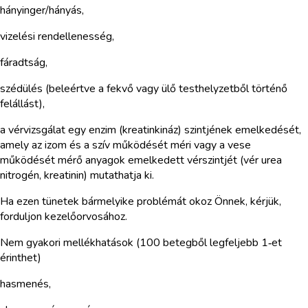
hányinger/hányás,
vizelési rendellenesség,
fáradtság,
szédülés (beleértve a fekvő vagy ülő testhelyzetből történő
felállást),
a vérvizsgálat egy enzim (kreatinkináz) szintjének emelkedését,
amely az izom és a szív működését méri vagy a vese
működését mérő anyagok emelkedett vérszintjét (vér urea
nitrogén, kreatinin) mutathatja ki.
Ha ezen tünetek bármelyike problémát okoz Önnek, kérjük,
forduljon kezelőorvosához.
Nem gyakori mellékhatások (100 betegből legfeljebb 1‑et
érinthet)
hasmenés,