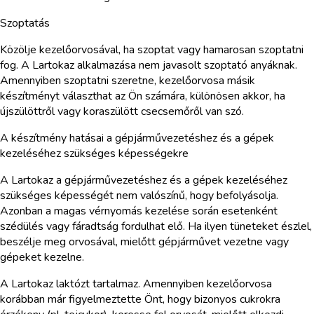
Szoptatás
Közölje kezelőorvosával, ha szoptat vagy hamarosan szoptatni
fog. A Lartokaz alkalmazása nem javasolt szoptató anyáknak.
Amennyiben szoptatni szeretne, kezelőorvosa másik
készítményt választhat az Ön számára, különösen akkor, ha
újszülöttről vagy koraszülött csecsemőről van szó.
A készítmény hatásai a gépjárművezetéshez és a gépek
kezeléséhez szükséges képességekre
A Lartokaz a gépjárművezetéshez és a gépek kezeléséhez
szükséges képességét nem valószínű, hogy befolyásolja.
Azonban a magas vérnyomás kezelése során esetenként
szédülés vagy fáradtság fordulhat elő. Ha ilyen tüneteket észlel,
beszélje meg orvosával, mielőtt gépjárművet vezetne vagy
gépeket kezelne.
A Lartokaz laktózt tartalmaz. Amennyiben kezelőorvosa
korábban már figyelmeztette Önt, hogy bizonyos cukrokra