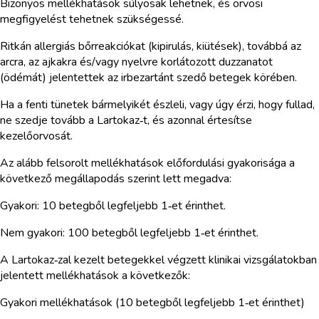
Bizonyos mellékhatások súlyosak lehetnek, és orvosi
megfigyelést tehetnek szükségessé.
Ritkán allergiás bőrreakciókat (kipirulás, kiütések), továbbá az
arcra, az ajkakra és/vagy nyelvre korlátozott duzzanatot
(ödémát) jelentettek az irbezartánt szedő betegek körében.
Ha a fenti tünetek bármelyikét észleli, vagy úgy érzi, hogy fullad,
ne szedje tovább a Lartokaz‑t, és azonnal értesítse
kezelőorvosát.
Az alább felsorolt mellékhatások előfordulási gyakorisága a
következő megállapodás szerint lett megadva:
Gyakori: 10 betegből legfeljebb 1‑et érinthet.
Nem gyakori: 100 betegből legfeljebb 1‑et érinthet.
A Lartokaz‑zal kezelt betegekkel végzett klinikai vizsgálatokban
jelentett mellékhatások a következők:
Gyakori mellékhatások (10 betegből legfeljebb 1‑et érinthet)