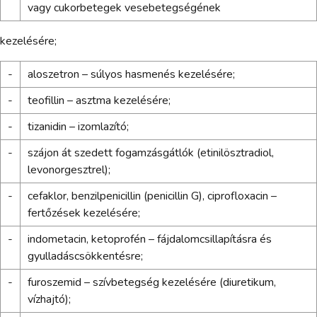
vagy cukorbetegek vesebetegségének
kezelésére;
-
aloszetron – súlyos hasmenés kezelésére;
-
teofillin – asztma kezelésére;
-
tizanidin – izomlazító;
-
szájon át szedett fogamzásgátlók (etinilösztradiol,
levonorgesztrel);
-
cefaklor, benzilpenicillin (penicillin G), ciprofloxacin –
fertőzések kezelésére;
-
indometacin, ketoprofén – fájdalomcsillapításra és
gyulladáscsökkentésre;
-
furoszemid – szívbetegség kezelésére (diuretikum,
vízhajtó);