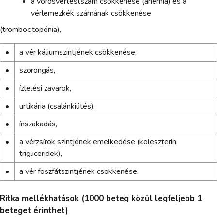
a vörösvértestszám csökkenése (anémia) és a
vérlemezkék számának csökkenése
(trombocitopénia),
•
a vér káliumszintjének csökkenése,
•
szorongás,
•
ízlelési zavarok,
•
urtikária (csalánkiütés),
•
ínszakadás,
•
a vérzsírok szintjének emelkedése (koleszterin,
trigliceridek),
•
a vér foszfátszintjének csökkenése.
Ritka mellékhatások (1000 beteg közül legfeljebb 1
beteget érinthet)