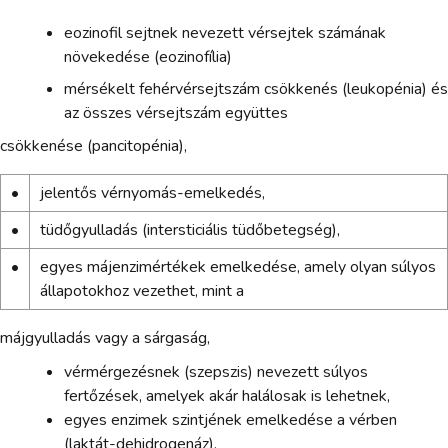
eozinofil sejtnek nevezett vérsejtek számának
növekedése (eozinofília)
mérsékelt fehérvérsejtszám csökkenés (leukopénia) és
az összes vérsejtszám együttes
csökkenése (pancitopénia),
•
jelentős vérnyomás-emelkedés,
•
tüdőgyulladás (intersticiális tüdőbetegség),
•
egyes májenzimértékek emelkedése, amely olyan súlyos
állapotokhoz vezethet, mint a
májgyulladás vagy a sárgaság,
vérmérgezésnek (szepszis) nevezett súlyos
fertőzések, amelyek akár halálosak is lehetnek,
egyes enzimek szintjének emelkedése a vérben
(laktát-dehidrogenáz).