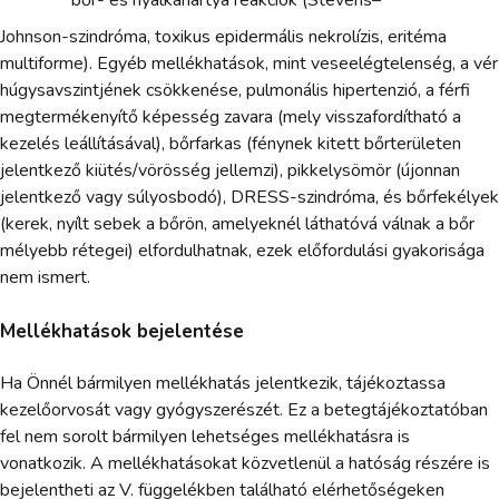
Johnson-szindróma, toxikus epidermális nekrolízis, eritéma
multiforme). Egyéb mellékhatások, mint veseelégtelenség, a vér
húgysavszintjének csökkenése, pulmonális hipertenzió, a férfi
megtermékenyítő képesség zavara (mely visszafordítható a
kezelés leállításával), bőrfarkas (fénynek kitett bőrterületen
jelentkező kiütés/vörösség jellemzi), pikkelysömör (újonnan
jelentkező vagy súlyosbodó), DRESS-szindróma, és bőrfekélyek
(kerek, nyílt sebek a bőrön, amelyeknél láthatóvá válnak a bőr
mélyebb rétegei) elfordulhatnak, ezek előfordulási gyakorisága
nem ismert.
Mellékhatások bejelentése
Ha Önnél bármilyen mellékhatás jelentkezik, tájékoztassa
kezelőorvosát vagy gyógyszerészét. Ez a betegtájékoztatóban
fel nem sorolt bármilyen lehetséges mellékhatásra is
vonatkozik. A mellékhatásokat közvetlenül a hatóság részére is
bejelentheti az V. függelékben található elérhetőségeken