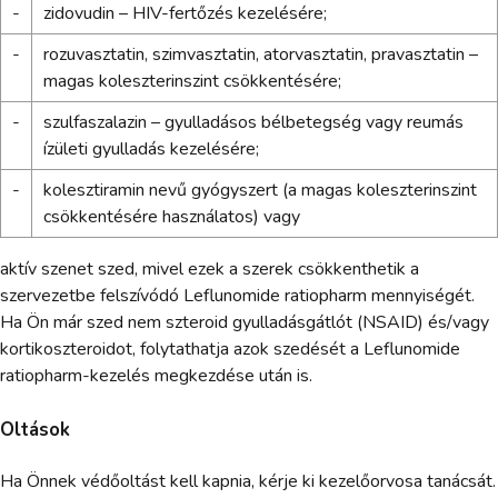
-
zidovudin – HIV-fertőzés kezelésére;
-
rozuvasztatin, szimvasztatin, atorvasztatin, pravasztatin –
magas koleszterinszint csökkentésére;
-
szulfaszalazin – gyulladásos bélbetegség vagy reumás
ízületi gyulladás kezelésére;
-
kolesztiramin nevű gyógyszert (a magas koleszterinszint
csökkentésére használatos) vagy
aktív szenet szed, mivel ezek a szerek csökkenthetik a
szervezetbe felszívódó Leflunomide ratiopharm mennyiségét.
Ha Ön már szed nem szteroid gyulladásgátlót (NSAID) és/vagy
kortikoszteroidot, folytathatja azok szedését a Leflunomide
ratiopharm-kezelés megkezdése után is.
Oltások
Ha Önnek védőoltást kell kapnia, kérje ki kezelőorvosa tanácsát.