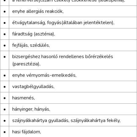
•
enyhe allergiás reakciók,
•
étvágytalanság, fogyás(általában jelentéktelen),
•
fáradtság (aszténia),
•
fejfájás, szédülés,
•
bizsergéshez hasonló rendellenes bőrérzékelés
(paresztézia),
•
enyhe vérnyomás-emelkedés,
•
vastagbélgyulladás,
•
hasmenés,
•
hányinger, hányás,
•
szájnyálkahártya gyulladás, szájnyálkahártya fekély,
•
hasi fájdalom,