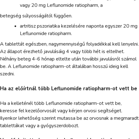
vagy 20 mg Leflunomide ratiopharm, a
betegség súlyosságától függően.
artritisz pszoriatika kezelésére naponta egyszer 20 mg
Leflunomide ratiopharm.
A tablettát egészben, nagymennyiségű folyadékkal kell lenyelni.
Az állapot érezhető javulásáig 4 vagy több hét is eltelhet.
Néhány beteg 4-6 hónap eltelte után további javulásról számol
be. A Leflunomide ratiopharm-ot általában hosszú ideig kell
szedni.
Ha az előírtnál több Leflunomide ratiopharm-ot vett be
Ha a kelleténél több Leflunomide ratiopharm-ot vett be,
keresse fel kezelőorvosát vagy kérjen orvosi segítséget.
Ilyenkor lehetőség szerint mutassa be az orvosnak a megmaradt
tablettákat vagy a gyógyszerdobozt.