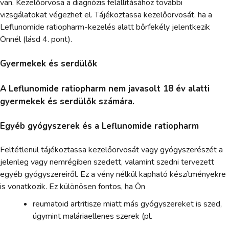
van. Kezelőorvosa a diagnózis felállításához további
vizsgálatokat végezhet el. Tájékoztassa kezelőorvosát, ha a
Leflunomide ratiopharm-kezelés alatt bőrfekély jelentkezik
Önnél (lásd 4. pont).
Gyermekek és serdülők
A Leflunomide ratiopharm nem javasolt 18 év alatti
gyermekek és serdülők számára.
Egyéb gyógyszerek és a Leflunomide ratiopharm
Feltétlenül tájékoztassa kezelőorvosát vagy gyógyszerészét a
jelenleg vagy nemrégiben szedett, valamint szedni tervezett
egyéb gyógyszereiről. Ez a vény nélkül kapható készítményekre
is vonatkozik. Ez különösen fontos, ha Ön
reumatoid artritisze miatt más gyógyszereket is szed,
úgymint maláriaellenes szerek (pl.