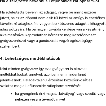
Ha elfelejtette bevenni a Leflunomide ratiopharm-ot
Ha elfelejtette bevenni az adagját, vegye be amint eszébe
jutott, ha ez az időpont nem esik túl közel az amúgy is esedékes
következő adaghoz. Ne vegyen be kétszeres adagot a kihagyott
adag pótlására. Ha bármilyen további kérdése van a készítmény
alkalmazásával kapcsolatban kérdezze meg kezelőorvosát,
gyógyszerészét vagy a gondozását végző egészségügyi
szakembert.
4. Lehetséges mellékhatások
Mint minden gyógyszer így ez a gyógyszer is okozhat
mellékhatásokat, amelyek azonban nem mindenkinél
jelentkeznek. Haladéktalanul értesítse kezelőorvosát és
szakítsa meg a Leflunomide ratiopharm szedését:
ha gyengének érzi magát, „kóvályog” vagy szédül, vagy
nehezen veszi a levegőt, mivel