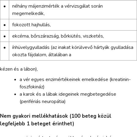
•
néhány májenzimérték a vérvizsgálat során
megemelkedik,
•
fokozott hajhullás,
•
ekcéma, bőrszárazság, bőrkiütés, viszketés,
•
ínhüvelygyulladás (az inakat körülvevő hártyák gyulladása
okozta fájdalom, általában a
kézen és a lábon),
a vér egyes enzimértékeinek emelkedése (kreatinin-
foszfokináz)
a karok és a lábak idegeinek megbetegedése
(perifériás neuropátia)
Nem gyakori mellékhatások (100 beteg közül
legfeljebb 1 beteget érinthet)