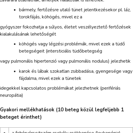
bármely, fertőzésre utaló tünet jelentkezésekor pl. láz,
torokfájás, köhögés, mivel ez a
gyógyszer fokozhatja a súlyos, életet veszélyeztető fertőzések
kialakulásának lehetőségét
köhögés vagy légzési problémák, mivel ezek a tüdő
betegségeit (intersticiális tüdőbetegség
vagy pulmonális hipertenzió vagy pulmonális nodulus) jelezhetik
karok és lábak szokatlan zsibbadása, gyengesége vagy
fájdalma, mivel ezek a tünetek
idegekkel kapcsolatos problémákat jelezhetnek (perifériás
neuropátia)
Gyakori mellékhatások (10 beteg közül legfeljebb 1
beteget érinthet)
•
a fehérvérsejtszám csekély csökkenése (leukopénia),