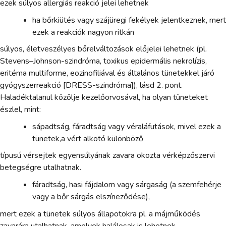
ezek súlyos allergiás reakció jelei lehetnek
ha bőrkiütés vagy szájüregi fekélyek jelentkeznek, mert
ezek a reakciók nagyon ritkán
súlyos, életveszélyes bőrelváltozások előjelei lehetnek (pl.
Stevens–Johnson-szindróma, toxikus epidermális nekrolízis,
eritéma multiforme, eozinofiliával és általános tünetekkel járó
gyógyszerreakció [DRESS-szindróma]), lásd 2. pont.
Haladéktalanul közölje kezelőorvosával, ha olyan tüneteket
észlel, mint:
sápadtság, fáradtság vagy véraláfutások, mivel ezek a
tünetek,a vért alkotó különböző
típusú vérsejtek egyensúlyának zavara okozta vérképzőszervi
betegségre utalhatnak.
fáradtság, hasi fájdalom vagy sárgaság (a szemfehérje
vagy a bőr sárgás elszíneződése),
mert ezek a tünetek súlyos állapotokra pl. a májműködés
zavarára utalhatnak, amelyek halálosak is lehetnek.