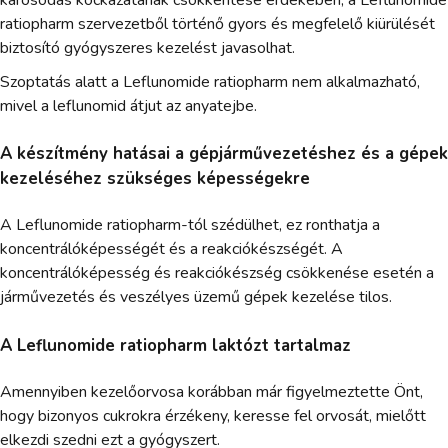
ratiopharm szervezetből történő gyors és megfelelő kiürülését
biztosító gyógyszeres kezelést javasolhat.
Szoptatás alatt a Leflunomide ratiopharm nem alkalmazható,
mivel a leflunomid átjut az anyatejbe.
A készítmény hatásai a gépjárművezetéshez és a gépek
kezeléséhez szükséges képességekre
A Leflunomide ratiopharm-tól szédülhet, ez ronthatja a
koncentrálóképességét és a reakciókészségét. A
koncentrálóképesség és reakciókészség csökkenése esetén a
járművezetés és veszélyes üzemű gépek kezelése tilos.
A Leflunomide ratiopharm laktózt tartalmaz
Amennyiben kezelőorvosa korábban már figyelmeztette Önt,
hogy bizonyos cukrokra érzékeny, keresse fel orvosát, mielőtt
elkezdi szedni ezt a gyógyszert.