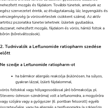
nehezített mozgás és fájdalom. További tünetek, amelyek az
egész szervezetet érintik, az étvágytalanság, láz, legyengülés és
vérszegénység (a vörösvértestek csökkent száma). Az aktív
artritisz pszoriatika tünetei lehetnek: ízületek gyulladása,
duzzanat, nehezített mozgás, fájdalom és vörös, hámló foltok a
bőrön (bőrelváltozások).
2. Tudnivalók a Leflunomide ratiopharm szedése
előtt
Ne szedje a Leflunomide ratiopharm-ot
ha bármikor allergiás reakciója (különösen, ha súlyos,
gyakran lázzal, ízületi fájdalommal,
vörös foltokkal vagy hólyagosodással járó bőrreakciója, pl.
Stevens–Johnson-szindróma) volt a leflunomidra, a mogyóróra
vagy szójára vagy a gyógyszer (6. pontban felsorolt) egyéb
összetevőjére, vagy ha allergiás a teriflunomidra (a szklerózis