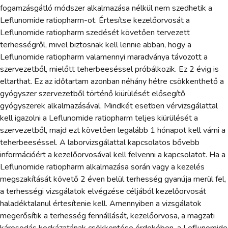
fogamzásgátló módszer alkalmazása nélkül nem szedhetik a
Leflunomide ratiopharm-ot. Értesítse kezelőorvosát a
Leflunomide ratiopharm szedését követően tervezett
terhességről, mivel biztosnak kell lennie abban, hogy a
Leflunomide ratiopharm valamennyi maradványa távozott a
szervezetből, mielőtt teherbeeséssel próbálkozik. Ez 2 évig is
eltarthat. Ez az időtartam azonban néhány hétre csökkenthető a
gyógyszer szervezetből történő kiürülését elősegítő
gyógyszerek alkalmazásával. Mindkét esetben vérvizsgálattal
kell igazolni a Leflunomide ratiopharm teljes kiürülését a
szervezetből, majd ezt követően legalább 1 hónapot kell várni a
teherbeeséssel. A laborvizsgálattal kapcsolatos bővebb
információért a kezelőorvosával kell felvenni a kapcsolatot. Ha a
Leflunomide ratiopharm alkalmazása során vagy a kezelés
megszakítását követő 2 éven belül terhesség gyanúja merül fel,
a terhességi vizsgálatok elvégzése céljából kezelőorvosát
haladéktalanul értesítenie kell. Amennyiben a vizsgálatok
megerősítik a terhesség fennállását, kezelőorvosa, a magzati
károsodás kockázatának csökkentése érdekében, a Leflunomide