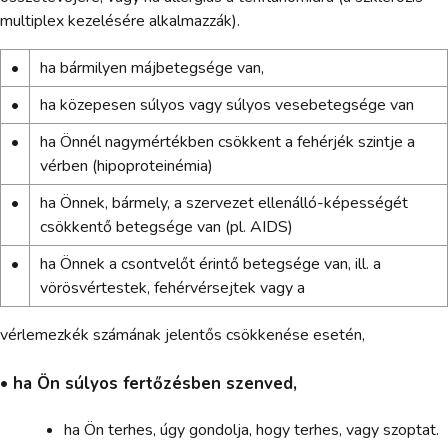
multiplex kezelésére alkalmazzák).
•
ha bármilyen májbetegsége van,
•
ha közepesen súlyos vagy súlyos vesebetegsége van
•
ha Önnél nagymértékben csökkent a fehérjék szintje a
vérben (hipoproteinémia)
•
ha Önnek, bármely, a szervezet ellenálló-képességét
csökkentő betegsége van (pl. AIDS)
•
ha Önnek a csontvelőt érintő betegsége van, ill. a
vörösvértestek, fehérvérsejtek vagy a
vérlemezkék számának jelentős csökkenése esetén,
• ha Ön súlyos fertőzésben szenved,
ha Ön terhes, úgy gondolja, hogy terhes, vagy szoptat.