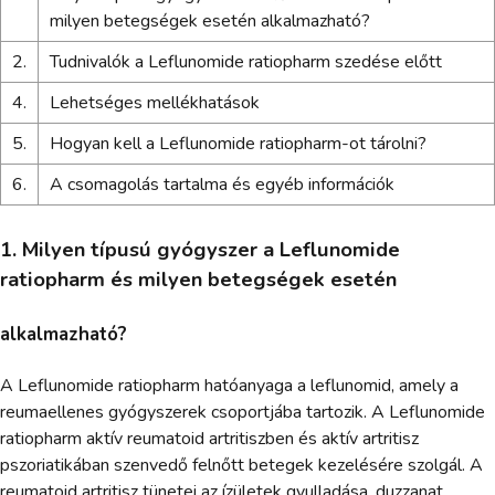
milyen betegségek esetén alkalmazható?
2.
Tudnivalók a Leflunomide ratiopharm szedése előtt
4.
Lehetséges mellékhatások
5.
Hogyan kell a Leflunomide ratiopharm-ot tárolni?
6.
A csomagolás tartalma és egyéb információk
1. Milyen típusú gyógyszer a Leflunomide
ratiopharm és milyen betegségek esetén
alkalmazható?
A Leflunomide ratiopharm hatóanyaga a leflunomid, amely a
reumaellenes gyógyszerek csoportjába tartozik. A Leflunomide
ratiopharm aktív reumatoid artritiszben és aktív artritisz
pszoriatikában szenvedő felnőtt betegek kezelésére szolgál. A
reumatoid artritisz tünetei az ízületek gyulladása, duzzanat,