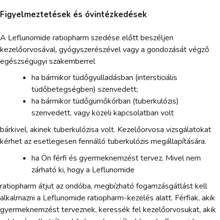
Figyelmeztetések és óvintézkedések
A Leflunomide ratiopharm szedése előtt beszéljen
kezelőorvosával, gyógyszerészével vagy a gondozását végző
egészségügyi szakemberrel
ha bármikor tüdőgyulladásban (intersticiális
tüdőbetegségben) szenvedett;
ha bármikor tüdőgümőkórban (tuberkulózis)
szenvedett, vagy közeli kapcsolatban volt
bárkivel, akinek tuberkulózisa volt. Kezelőorvosa vizsgálatokat
kérhet az esetlegesen fennálló tuberkulózis megállapítására.
ha Ön férfi és gyermeknemzést tervez. Mivel nem
zárható ki, hogy a Leflunomide
ratiopharm átjut az ondóba, megbízható fogamzásgátlást kell
alkalmazni a Leflunomide ratiopharm-kezelés alatt. Férfiak, akik
gyermeknemzést terveznek, keressék fel kezelőorvosukat, akik