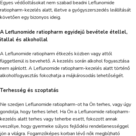
Egyes védőoltásokat nem szabad beadni Leflunomide
ratiopharm-kezelés alatt, illetve a gyógyszerszedés leállítását
követően egy bizonyos ideig.
A Leflunomide ratiopharm egyidejű bevétele étellel,
itallal és alkohollal
A Leflunomide ratiopharm étkezés közben vagy attól
függetlenül is bevehető. A kezelés során alkohol fogyasztása
nem ajánlott. A Leflunomide ratiopharm-kezelés alatt történő
alkoholfogyasztás fokozhatja a májkárosodás lehetőségét.
Terhesség és szoptatás
Ne szedjen Leflunomide ratiopharm-ot ha Ön terhes, vagy úgy
gondolja, hogy terhes lehet. Ha Ön a Leflunomide ratiopharm-
kezelés alatt terhes vagy teherbe esett, fokozott annak
veszélye, hogy gyermeke súlyos fejlődési rendellenességgel
jön a világra. Fogamzóképes korban lévő nők megbízható