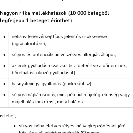
Nagyon ritka mellékhatások (10 000 betegből
legfeljebb 1 beteget érinthet)
•
néhány fehérvérsejttípus jelentős csökkenése
(agranulocitózis),
•
súlyos és potenciálisan veszélyes allergiás állapot,
•
az erek gyulladása (vaszkulitisz, beleértve a bőr ereinek,
bőrelhalást okozó gyulladását),
•
hasnyálmirigy-gyulladás (pankreátitisz),
•
súlyos májkárosodás, mint például májelégtelenség vagy
májelhalás (nekrózis), mely halálos
is lehet,
súlyos, néha életveszélyes, hólyagképződéssel járó
bőr- és nyálkahártya reakciók (Stevens–