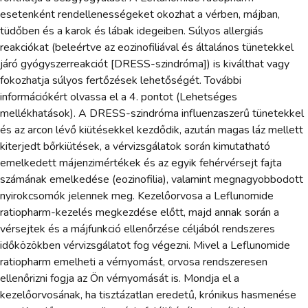
esetenként rendellenességeket okozhat a vérben, májban,
tüdőben és a karok és lábak idegeiben. Súlyos allergiás
reakciókat (beleértve az eozinofiliával és általános tünetekkel
járó gyógyszerreakciót [DRESS-szindróma]) is kiválthat vagy
fokozhatja súlyos fertőzések lehetőségét. További
információkért olvassa el a 4. pontot (Lehetséges
mellékhatások). A DRESS-szindróma influenzaszerű tünetekkel
és az arcon lévő kiütésekkel kezdődik, azután magas láz mellett
kiterjedt bőrkiütések, a vérvizsgálatok során kimutatható
emelkedett májenzimértékek és az egyik fehérvérsejt fajta
számának emelkedése (eozinofilia), valamint megnagyobbodott
nyirokcsomók jelennek meg. Kezelőorvosa a Leflunomide
ratiopharm-kezelés megkezdése előtt, majd annak során a
vérsejtek és a májfunkció ellenőrzése céljából rendszeres
időközökben vérvizsgálatot fog végezni. Mivel a Leflunomide
ratiopharm emelheti a vérnyomást, orvosa rendszeresen
ellenőrizni fogja az Ön vérnyomását is. Mondja el a
kezelőorvosának, ha tisztázatlan eredetű, krónikus hasmenése