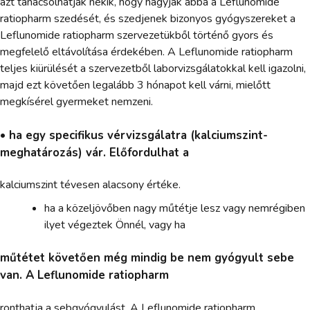
azt tanácsolhatják nekik, hogy hagyják abba a Leflunomide
ratiopharm szedését, és szedjenek bizonyos gyógyszereket a
Leflunomide ratiopharm szervezetükből történő gyors és
megfelelő eltávolítása érdekében. A Leflunomide ratiopharm
teljes kiürülését a szervezetből laborvizsgálatokkal kell igazolni,
majd ezt követően legalább 3 hónapot kell várni, mielőtt
megkísérel gyermeket nemzeni.
• ha egy specifikus vérvizsgálatra (kalciumszint-
meghatározás) vár. Előfordulhat a
kalciumszint tévesen alacsony értéke.
ha a közeljövőben nagy műtétje lesz vagy nemrégiben
ilyet végeztek Önnél, vagy ha
műtétet követően még mindig be nem gyógyult sebe
van. A Leflunomide ratiopharm
ronthatja a sebgyógyulást. A Leflunomide ratiopharm