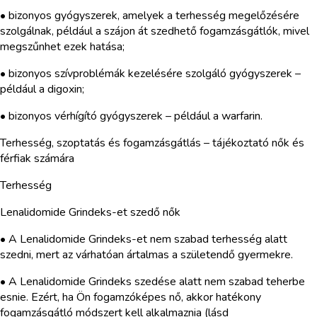
• bizonyos gyógyszerek, amelyek a terhesség megelőzésére
szolgálnak, például a szájon át szedhető fogamzásgátlók, mivel
megszűnhet ezek hatása;
• bizonyos szívproblémák kezelésére szolgáló gyógyszerek –
például a digoxin;
• bizonyos vérhígító gyógyszerek – például a warfarin.
Terhesség, szoptatás és fogamzásgátlás – tájékoztató nők és
férfiak számára
Terhesség
Lenalidomide Grindeks-et szedő nők
• A Lenalidomide Grindeks-et nem szabad terhesség alatt
szedni, mert az várhatóan ártalmas a születendő gyermekre.
• A Lenalidomide Grindeks szedése alatt nem szabad teherbe
esnie. Ezért, ha Ön fogamzóképes nő, akkor hatékony
fogamzásgátló módszert kell alkalmaznia (lásd