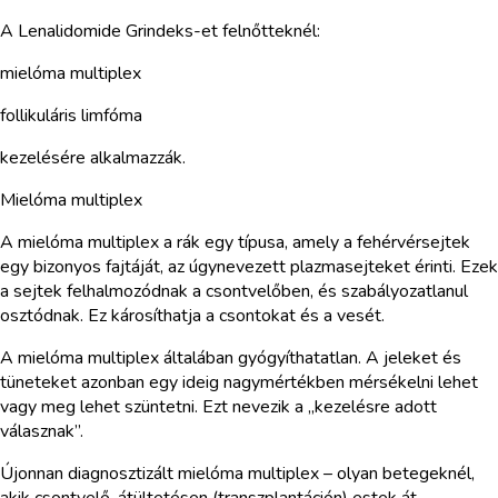
A Lenalidomide Grindeks-et felnőtteknél:
mielóma multiplex
follikuláris limfóma
kezelésére alkalmazzák.
Mielóma multiplex
A mielóma multiplex a rák egy típusa, amely a fehérvérsejtek
egy bizonyos fajtáját, az úgynevezett plazmasejteket érinti. Ezek
a sejtek felhalmozódnak a csontvelőben, és szabályozatlanul
osztódnak. Ez károsíthatja a csontokat és a vesét.
A mielóma multiplex általában gyógyíthatatlan. A jeleket és
tüneteket azonban egy ideig nagymértékben mérsékelni lehet
vagy meg lehet szüntetni. Ezt nevezik a „kezelésre adott
válasznak”.
Újonnan diagnosztizált mielóma multiplex – olyan betegeknél,
akik csontvelő-átültetésen (transzplantáción) estek át