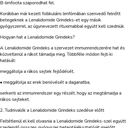
B-limfocita szaporodhat fel.
Korábban már kezelt follikuláris limfómában szenvedő felnőtt
betegeknek a Lenalidomide Grindeks-et egy másik
gyógyszerrel, az úgynevezett rituximabbal együtt kell szedniük.
Hogyan hat a Lenalidomide Grindeks?
A Lenalidomide Grindeks a szervezet immunrendszerére hat és
közvetlenül a rákot támadja meg. Többféle módon fejti ki
hatását:
meggátolja a rákos sejtek fejlődését,
• meggátolja az erek benövését a daganatba,
serkenti az immunrendszer egy részét, hogy az megtámadja a
rákos sejteket.
2. Tudnivalók a Lenalidomide Grindeks szedése előtt
Feltétlenül el kell olvasnia a Lenalidomide Grindeks-szel együtt
szedendő össszes gyógyszer betegtájékoztatóját mielőtt