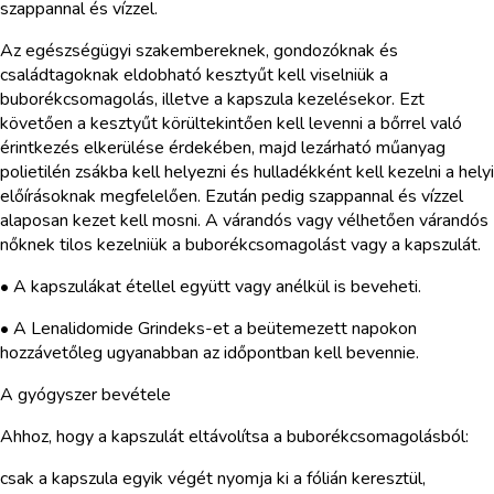
szappannal és vízzel.
Az egészségügyi szakembereknek, gondozóknak és
családtagoknak eldobható kesztyűt kell viselniük a
buborékcsomagolás, illetve a kapszula kezelésekor. Ezt
követően a kesztyűt körültekintően kell levenni a bőrrel való
érintkezés elkerülése érdekében, majd lezárható műanyag
polietilén zsákba kell helyezni és hulladékként kell kezelni a helyi
előírásoknak megfelelően. Ezután pedig szappannal és vízzel
alaposan kezet kell mosni. A várandós vagy vélhetően várandós
nőknek tilos kezelniük a buborékcsomagolást vagy a kapszulát.
• A kapszulákat étellel együtt vagy anélkül is beveheti.
• A Lenalidomide Grindeks-et a beütemezett napokon
hozzávetőleg ugyanabban az időpontban kell bevennie.
A gyógyszer bevétele
Ahhoz, hogy a kapszulát eltávolítsa a buborékcsomagolásból:
csak a kapszula egyik végét nyomja ki a fólián keresztül,