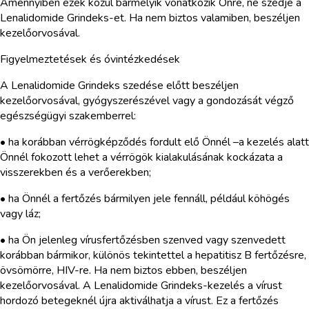
Amennyiben ezek közül bármelyik vonatkozik Önre, ne szedje a
Lenalidomide Grindeks-et. Ha nem biztos valamiben, beszéljen
kezelőorvosával.
Figyelmeztetések és óvintézkedések
A Lenalidomide Grindeks szedése előtt beszéljen
kezelőorvosával, gyógyszerészével vagy a gondozását végző
egészségügyi szakemberrel:
• ha korábban vérrögképződés fordult elő Önnél –a kezelés alatt
Önnél fokozott lehet a vérrögök kialakulásának kockázata a
visszerekben és a verőerekben;
• ha Önnél a fertőzés bármilyen jele fennáll, például köhögés
vagy láz;
• ha Ön jelenleg vírusfertőzésben szenved vagy szenvedett
korábban bármikor, különös tekintettel a hepatitisz B fertőzésre,
övsömörre, HIV-re. Ha nem biztos ebben, beszéljen
kezelőorvosával. A Lenalidomide Grindeks-kezelés a vírust
hordozó betegeknél újra aktiválhatja a vírust. Ez a fertőzés