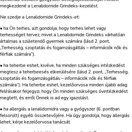
megkezdené a Lenalidomide Grindeks-kezelést.
Ne szedje a Lenalidomide Grindeks-et:
• ha Ön terhes, azt gondolja, hogy terhes lehet vagy
terhességet tervez, mivel a Lenalidomide Grindeks várhatóan
ártalmas a születendő gyermek számára (lásd 2. pont,
„Terhesség, szoptatás és fogamzásgátlás – információk nők és
férfiak számára”).
• ha teherbe eshet, kivéve, ha minden szükséges intézkedést
megtesz a teherbeesés elkerülésére (lásd 2. pont, „Terhesség,
szoptatás és fogamzásgátlás – információk nők és férfiak
számára”). Ha teherbe eshet, kezelőorvosa minden újabb adag
felírásakor feljegyzi, hogy Ön minden szükséges óvintézkedést
megtett, és erről Önnek is ad egy igazolást.
• ha allergiás a lenalidomidra vagy a gyógyszer (6. pontban
felsorolt) egyéb összetevőjére. Ha úgy gondolja, hogy allergiás
lehet, kérje kezelőorvosa tanácsát.