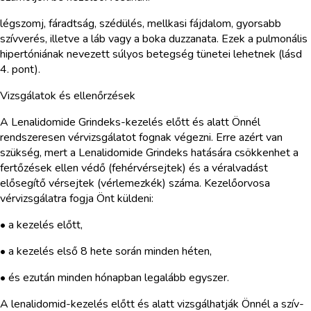
légszomj, fáradtság, szédülés, mellkasi fájdalom, gyorsabb
szívverés, illetve a láb vagy a boka duzzanata. Ezek a pulmonális
hipertóniának nevezett súlyos betegség tünetei lehetnek (lásd
4. pont).
Vizsgálatok és ellenőrzések
A Lenalidomide Grindeks-kezelés előtt és alatt Önnél
rendszeresen vérvizsgálatot fognak végezni. Erre azért van
szükség, mert a Lenalidomide Grindeks hatására csökkenhet a
fertőzések ellen védő (fehérvérsejtek) és a véralvadást
elősegítő vérsejtek (vérlemezkék) száma. Kezelőorvosa
vérvizsgálatra fogja Önt küldeni:
• a kezelés előtt,
• a kezelés első 8 hete során minden héten,
• és ezután minden hónapban legalább egyszer.
A lenalidomid-kezelés előtt és alatt vizsgálhatják Önnél a szív-