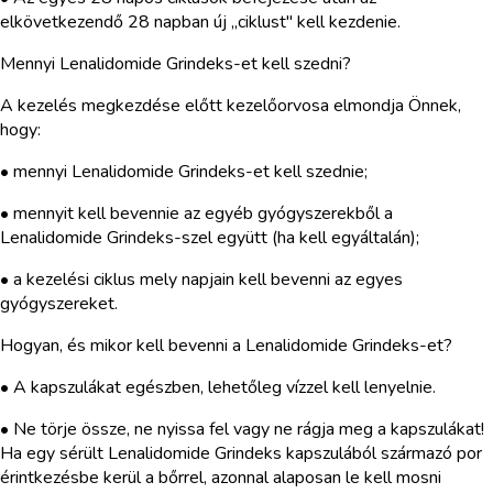
elkövetkezendő 28 napban új „ciklust" kell kezdenie.
Mennyi Lenalidomide Grindeks-et kell szedni?
A kezelés megkezdése előtt kezelőorvosa elmondja Önnek,
hogy:
• mennyi Lenalidomide Grindeks-et kell szednie;
• mennyit kell bevennie az egyéb gyógyszerekből a
Lenalidomide Grindeks-szel együtt (ha kell egyáltalán);
• a kezelési ciklus mely napjain kell bevenni az egyes
gyógyszereket.
Hogyan, és mikor kell bevenni a Lenalidomide Grindeks-et?
• A kapszulákat egészben, lehetőleg vízzel kell lenyelnie.
• Ne törje össze, ne nyissa fel vagy ne rágja meg a kapszulákat!
Ha egy sérült Lenalidomide Grindeks kapszulából származó por
érintkezésbe kerül a bőrrel, azonnal alaposan le kell mosni