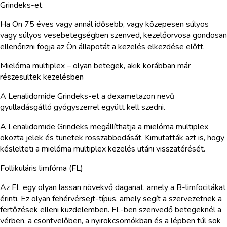
Grindeks-et.
Ha Ön 75 éves vagy annál idősebb, vagy közepesen súlyos
vagy súlyos vesebetegségben szenved, kezelőorvosa gondosan
ellenőrizni fogja az Ön állapotát a kezelés elkezdése előtt.
Mielóma multiplex – olyan betegek, akik korábban már
részesültek kezelésben
A Lenalidomide Grindeks-et a dexametazon nevű
gyulladásgátló gyógyszerrel együtt kell szedni.
A Lenalidomide Grindeks megállíthatja a mielóma multiplex
okozta jelek és tünetek rosszabbodását. Kimutatták azt is, hogy
késlelteti a mielóma multiplex kezelés utáni visszatérését.
Follikuláris limfóma (FL)
Az FL egy olyan lassan növekvő daganat, amely a B-limfocitákat
érinti. Ez olyan fehérvérsejt-típus, amely segít a szervezetnek a
fertőzések elleni küzdelemben. FL-ben szenvedő betegeknél a
vérben, a csontvelőben, a nyirokcsomókban és a lépben túl sok