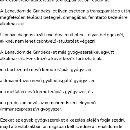
A Lenalidomide Grindeks-et ilyen esetben a transzplantáció után
megfelelően felépült betegnél önmagában, fenntartó kezelésre
alkalmazzák.
Újonnan diagnosztizált mielóma multiplex – olyan betegeknél,
akiknél nem lehet csontvelő-átültetést végezni
A Lenalidomide Grindeks-et más gyógyszerekkel együtt
alkalmazzák. Ezek közé a következők tartozhatnak:
• a bortezomib nevű kemoterápiás gyógyszer,
a dexametazon nevű gyulladásgátló gyógyszer,
• a melfalán nevű kemoterápiás gyógyszer, és
• a prednizon nevű, az immunrendszert elnyomó
(immunszupresszív) gyógyszer.
Ezeket az egyéb gyógyszereket a kezelés elején fogja szedni,
majd a továbbiakban önmagában kell szednie a Lenalidomide