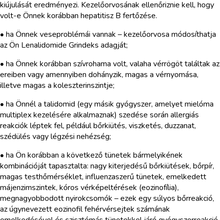
kiújulását eredményezi. Kezelőorvosának ellenőriznie kell, hogy
volt-e Önnek korábban hepatitisz B fertőzése.
• ha Önnek veseproblémái vannak – kezelőorvosa módosíthatja
az Ön Lenalidomide Grindeks adagját;
• ha Önnek korábban szívrohama volt, valaha vérrögöt találtak az
ereiben vagy amennyiben dohányzik, magas a vérnyomása,
illetve magas a koleszterinszintje;
• ha Önnél a talidomid (egy másik gyógyszer, amelyet mielóma
multiplex kezelésére alkalmaznak) szedése során allergiás
reakciók léptek fel, például bőrkiütés, viszketés, duzzanat,
szédülés vagy légzési nehézség;
• ha Ön korábban a következő tünetek bármelyikének
kombinációját tapasztalta: nagy kiterjedésű bőrkiütések, bőrpír,
magas testhőmérséklet, influenzaszerű tünetek, emelkedett
májenzimszintek, kóros vérképeltérések (eozinofília),
megnagyobbodott nyirokcsomók – ezek egy súlyos bőrreakció,
az úgynevezett eozinofil fehérvérsejtek számának
emelkedésével és szisztémás tünetekkel járó gyógyszerreakció,