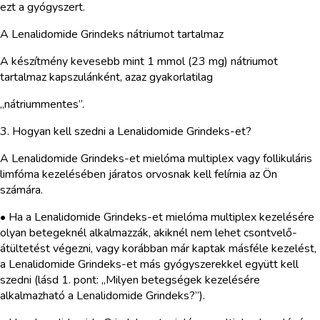
ezt a gyógyszert.
A Lenalidomide Grindeks nátriumot tartalmaz
A készítmény kevesebb mint 1 mmol (23 mg) nátriumot
tartalmaz kapszulánként, azaz gyakorlatilag
„nátriummentes”.
3. Hogyan kell szedni a Lenalidomide Grindeks-et?
A Lenalidomide Grindeks-et mielóma multiplex vagy follikuláris
limfóma kezelésében járatos orvosnak kell felírnia az Ön
számára.
• Ha a Lenalidomide Grindeks-et mielóma multiplex kezelésére
olyan betegeknél alkalmazzák, akiknél nem lehet csontvelő-
átültetést végezni, vagy korábban már kaptak másféle kezelést,
a Lenalidomide Grindeks-et más gyógyszerekkel együtt kell
szedni (lásd 1. pont: „Milyen betegségek kezelésére
alkalmazható a Lenalidomide Grindeks?”).