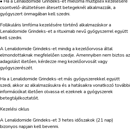
• Ha a Lenalidomide Grindeks-et mielóma multiplex kezelésére
csontvelő-átültetésen átesett betegeknél alkalmazzák, a
gyógyszert önmagában kell szedni.
Follikuláris limfóma kezelésére történő alkalmazáskor a
Lenalidomide Grindeks-et a rituximab nevű gyógyszerrel együtt
kell szedni.
A Lenalidomide Grindeks-et mindig a kezelőorvosa által
elmondottaknak megfelelően szedje. Amennyiben nem biztos az
adagolást illetően, kérdezze meg kezelőorvosát vagy
gyógyszerészét.
Ha a Lenalidomide Grindeks-et más gyógyszerekkel együtt
szedi, akkor az alkalmazásukra és a hatásaikra vonatkozó további
információkat illetően olvassa el ezeknek a gyógyszerek
betegtájékoztatóit.
Kezelési ciklus
A Lenalidomide Grindeks-et 3 hetes időszakok (21 nap)
bizonyos napjain kell bevenni.