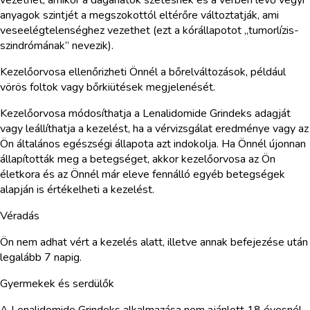
anyagok szintjét a megszokottól eltérőre változtatják, ami
veseelégtelenséghez vezethet (ezt a kórállapotot „tumorlízis-
szindrómának” nevezik).
Kezelőorvosa ellenőrizheti Önnél a bőrelváltozások, például
vörös foltok vagy bőrkiütések megjelenését.
Kezelőorvosa módosíthatja a Lenalidomide Grindeks adagját
vagy leállíthatja a kezelést, ha a vérvizsgálat eredménye vagy az
Ön általános egészségi állapota azt indokolja. Ha Önnél újonnan
állapították meg a betegséget, akkor kezelőorvosa az Ön
életkora és az Önnél már eleve fennálló egyéb betegségek
alapján is értékelheti a kezelést.
Véradás
Ön nem adhat vért a kezelés alatt, illetve annak befejezése után
legalább 7 napig.
Gyermekek és serdülők
A Lenalidomide Grindeks alkalmazása nem ajánlott 18 évesnél