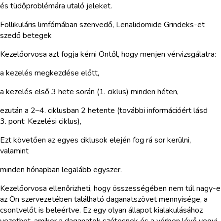
és tüdőproblémára utaló jeleket.
Follikuláris limfómában szenvedő, Lenalidomide Grindeks-et
szedő betegek
Kezelőorvosa azt fogja kérni Öntől, hogy menjen vérvizsgálatra:
a kezelés megkezdése előtt,
a kezelés első 3 hete során (1. ciklus) minden héten,
ezután a 2–4. ciklusban 2 hetente (további információért lásd
3. pont: Kezelési ciklus),
Ezt követően az egyes ciklusok elején fog rá sor kerülni,
valamint
minden hónapban legalább egyszer.
Kezelőorvosa ellenőrizheti, hogy összességében nem túl nagy-e
az Ön szervezetében található daganatszövet mennyisége, a
csontvelőt is beleértve. Ez egy olyan állapot kialakulásához
vezethet, amikor a daganatok szétesnek és a vérben lévő vegyi