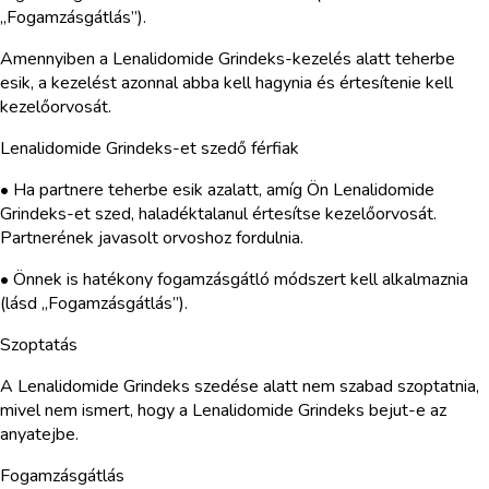
„Fogamzásgátlás”).
Amennyiben a Lenalidomide Grindeks-kezelés alatt teherbe
esik, a kezelést azonnal abba kell hagynia és értesítenie kell
kezelőorvosát.
Lenalidomide Grindeks-et szedő férfiak
• Ha partnere teherbe esik azalatt, amíg Ön Lenalidomide
Grindeks-et szed, haladéktalanul értesítse kezelőorvosát.
Partnerének javasolt orvoshoz fordulnia.
• Önnek is hatékony fogamzásgátló módszert kell alkalmaznia
(lásd „Fogamzásgátlás”).
Szoptatás
A Lenalidomide Grindeks szedése alatt nem szabad szoptatnia,
mivel nem ismert, hogy a Lenalidomide Grindeks bejut-e az
anyatejbe.
Fogamzásgátlás