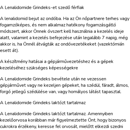
A Lenalidomide Grindeks-et szedő férfiak
A lenalidomid bejut az ondóba. Ha az Ön nőpartnere terhes vagy
fogamzóképes, és nem alkalmaz hatékony fogamzásgátló
módszert, akkor Önnek óvszert kell használnia a kezelés ideje
alatt, valamint a kezelés befejezése után legalább 7 napig, még
akkor is, ha Önnél átvágták az ondóvezetékeket (vazektómián
esett át).
A készítmény hatásai a gépjárművezetéshez és a gépek
kezeléséhez szükséges képességekre
A Lenalidomide Grindeks bevétele után ne vezessen
gépjárművet vagy ne kezeljen gépeket, ha szédül, fáradt, álmos,
forgó jellegű szédülése van, vagy homályos látást tapasztal.
A Lenalidomide Grindeks laktózt tartalmaz
A Lenalidomide Grindeks laktózt tartalmaz. Amennyiben
kezelőorvosa korábban már figyelmeztette Önt, hogy bizonyos
cukrokra érzékeny, keresse fel orvosát, mielőtt elkezdi szedni