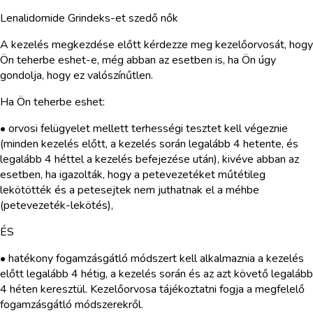
Lenalidomide Grindeks-et szedő nők
A kezelés megkezdése előtt kérdezze meg kezelőorvosát, hogy
Ön teherbe eshet-e, még abban az esetben is, ha Ön úgy
gondolja, hogy ez valószínűtlen.
Ha Ön teherbe eshet:
• orvosi felügyelet mellett terhességi tesztet kell végeznie
(minden kezelés előtt, a kezelés során legalább 4 hetente, és
legalább 4 héttel a kezelés befejezése után), kivéve abban az
esetben, ha igazolták, hogy a petevezetéket műtétileg
lekötötték és a petesejtek nem juthatnak el a méhbe
(petevezeték-lekötés),
ÉS
• hatékony fogamzásgátló módszert kell alkalmaznia a kezelés
előtt legalább 4 hétig, a kezelés során és az azt követő legalább
4 héten keresztül. Kezelőorvosa tájékoztatni fogja a megfelelő
fogamzásgátló módszerekről.