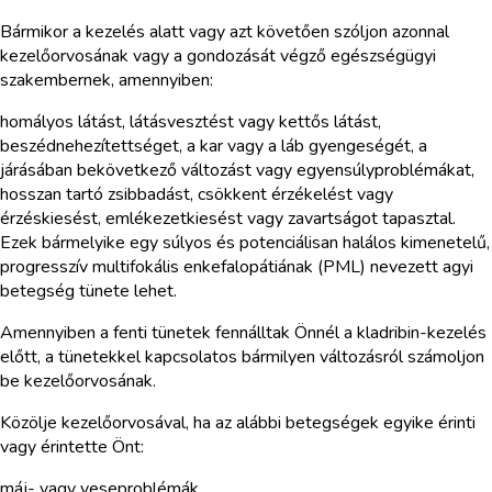
Bármikor a kezelés alatt vagy azt követően szóljon azonnal
kezelőorvosának vagy a gondozását végző egészségügyi
szakembernek, amennyiben:
homályos látást, látásvesztést vagy kettős látást,
beszédnehezítettséget, a kar vagy a láb gyengeségét, a
járásában bekövetkező változást vagy egyensúlyproblémákat,
hosszan tartó zsibbadást, csökkent érzékelést vagy
érzéskiesést, emlékezetkiesést vagy zavartságot tapasztal.
Ezek bármelyike egy súlyos és potenciálisan halálos kimenetelű,
progresszív multifokális enkefalopátiának (PML) nevezett agyi
betegség tünete lehet.
Amennyiben a fenti tünetek fennálltak Önnél a kladribin-kezelés
előtt, a tünetekkel kapcsolatos bármilyen változásról számoljon
be kezelőorvosának.
Közölje kezelőorvosával, ha az alábbi betegségek egyike érinti
vagy érintette Önt:
máj- vagy veseproblémák