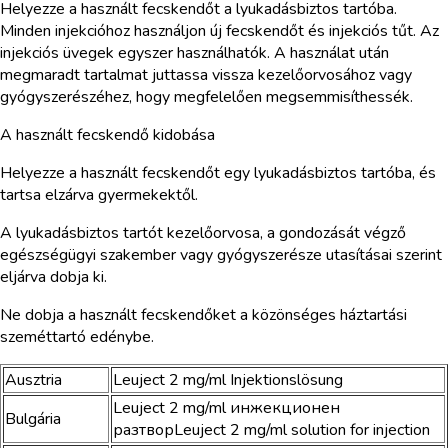
Helyezze a használt fecskendőt a lyukadásbiztos tartóba.
Minden injekcióhoz használjon új fecskendőt és injekciós tűt. Az
injekciós üvegek egyszer használhatók. A használat után
megmaradt tartalmat juttassa vissza kezelőorvosához vagy
gyógyszerészéhez, hogy megfelelően megsemmisíthessék.
A használt fecskendő kidobása
Helyezze a használt fecskendőt egy lyukadásbiztos tartóba, és
tartsa elzárva gyermekektől.
A lyukadásbiztos tartót kezelőorvosa, a gondozását végző
egészségügyi szakember vagy gyógyszerésze utasításai szerint
eljárva dobja ki.
Ne dobja a használt fecskendőket a közönséges háztartási
szeméttartó edénybe.
Ausztria
Leuject 2 mg/ml Injektionslösung
Leuject 2 mg/ml инжекционен
Bulgária
разтворLeuject 2 mg/ml solution for injection