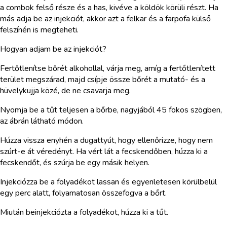
a combok felső része és a has, kivéve a köldök körüli részt. Ha
más adja be az injekciót, akkor azt a felkar és a farpofa külső
felszínén is megteheti.
Hogyan adjam be az injekciót?
Fertőtlenítse bőrét alkohollal, várja meg, amíg a fertőtlenített
terület megszárad, majd csípje össze bőrét a mutató- és a
hüvelykujja közé, de ne csavarja meg.
Nyomja be a tűt teljesen a bőrbe, nagyjából 45 fokos szögben,
az ábrán látható módon.
Húzza vissza enyhén a dugattyút, hogy ellenőrizze, hogy nem
szúrt-e át véredényt. Ha vért lát a fecskendőben, húzza ki a
fecskendőt, és szúrja be egy másik helyen.
Injekciózza be a folyadékot lassan és egyenletesen körülbelül
egy perc alatt, folyamatosan összefogva a bőrt.
Miután beinjekciózta a folyadékot, húzza ki a tűt.