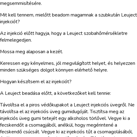
megsemmisítésére.
Mit kell tennem, mielőtt beadom magamnak a szubkután Leuject
injekciót?
Az injekció előtt hagyja, hogy a Leuject szobahőmérsékletre
felmelegedjen.
Mossa meg alaposan a kezét.
Keressen egy kényelmes, jól megvilágított helyet, és helyezzen
minden szükséges dolgot könnyen elérhető helyre.
Hogyan készítsem el az injekciót?
A Leuject beadása előtt, a következőket kell tennie:
Távolítsa el a piros védőkupakot a Leuject injekciós üvegről. Ne
távolítsa el az injekciós üveg gumidugóját. Tisztítsa meg az
injekciós üveg gumi tetejét egy alkoholos törlővel. Vegye ki a
fecskendőt a csomagjából, anélkül, hogy megérintené a
fecskendő csúcsát. Vegye ki az injekciós tűt a csomagolásából,