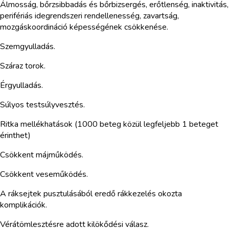
Álmosság, bőrzsibbadás és bőrbizsergés, erőtlenség, inaktivitás,
perifériás idegrendszeri rendellenesség, zavartság,
mozgáskoordináció képességének csökkenése.
Szemgyulladás.
Száraz torok.
Érgyulladás.
Súlyos testsúlyvesztés.
Ritka mellékhatások (1000 beteg közül legfeljebb 1 beteget
érinthet)
Csökkent májműködés.
Csökkent veseműködés.
A ráksejtek pusztulásából eredő rákkezelés okozta
komplikációk.
Vérátömlesztésre adott kilökődési válasz.