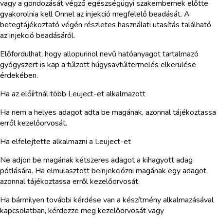
vagy a gondozását végző egészségügyi szakembernek előtte
gyakorolnia kell Önnel az injekció megfelelő beadását. A
betegtájékoztató végén részletes használati utasítás található
az injekció beadásáról.
Előfordulhat, hogy allopurinol nevű hatóanyagot tartalmazó
gyógyszert is kap a túlzott húgysavtúltermelés elkerülése
érdekében.
Ha az előírtnál több Leuject-et alkalmazott
Ha nem a helyes adagot adta be magának, azonnal tájékoztassa
erről kezelőorvosát.
Ha elfelejtette alkalmazni a Leuject-et
Ne adjon be magának kétszeres adagot a kihagyott adag
pótlására. Ha elmulasztott beinjekciózni magának egy adagot,
azonnal tájékoztassa erről kezelőorvosát.
Ha bármilyen további kérdése van a készítmény alkalmazásával
kapcsolatban, kérdezze meg kezelőorvosát vagy