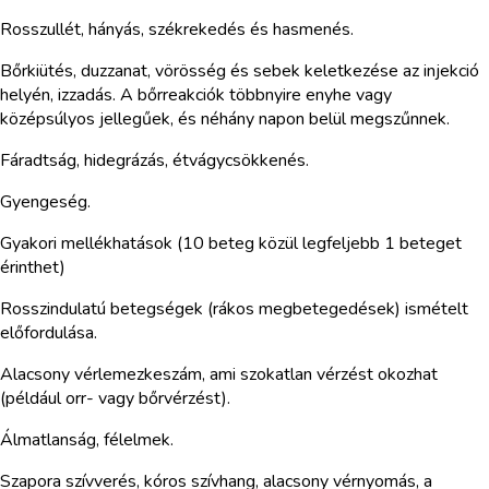
Rosszullét, hányás, székrekedés és hasmenés.
Bőrkiütés, duzzanat, vörösség és sebek keletkezése az injekció
helyén, izzadás. A bőrreakciók többnyire enyhe vagy
középsúlyos jellegűek, és néhány napon belül megszűnnek.
Fáradtság, hidegrázás, étvágycsökkenés.
Gyengeség.
Gyakori mellékhatások (10 beteg közül legfeljebb 1 beteget
érinthet)
Rosszindulatú betegségek (rákos megbetegedések) ismételt
előfordulása.
Alacsony vérlemezkeszám, ami szokatlan vérzést okozhat
(például orr- vagy bőrvérzést).
Álmatlanság, félelmek.
Szapora szívverés, kóros szívhang, alacsony vérnyomás, a