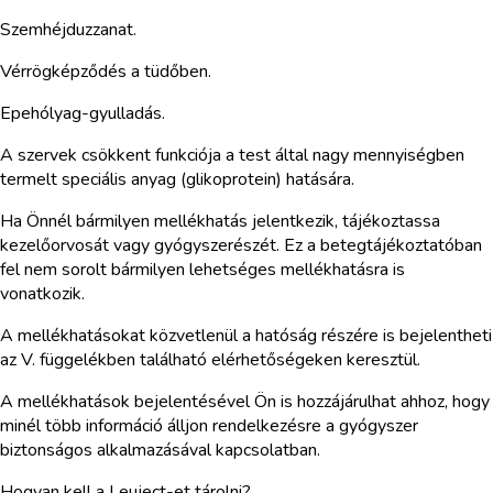
Szemhéjduzzanat.
Vérrögképződés a tüdőben.
Epehólyag-gyulladás.
A szervek csökkent funkciója a test által nagy mennyiségben
termelt speciális anyag (glikoprotein) hatására.
Ha Önnél bármilyen mellékhatás jelentkezik, tájékoztassa
kezelőorvosát vagy gyógyszerészét. Ez a betegtájékoztatóban
fel nem sorolt bármilyen lehetséges mellékhatásra is
vonatkozik.
A mellékhatásokat közvetlenül a hatóság részére is bejelentheti
az V. függelékben található elérhetőségeken keresztül.
A mellékhatások bejelentésével Ön is hozzájárulhat ahhoz, hogy
minél több információ álljon rendelkezésre a gyógyszer
biztonságos alkalmazásával kapcsolatban.
Hogyan kell a Leuject-et tárolni?