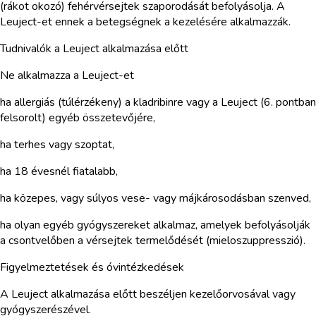
(rákot okozó) fehérvérsejtek szaporodását befolyásolja. A
Leuject-et ennek a betegségnek a kezelésére alkalmazzák.
Tudnivalók a Leuject alkalmazása előtt
Ne alkalmazza a Leuject-et
ha allergiás (túlérzékeny) a kladribinre vagy a Leuject (6. pontban
felsorolt) egyéb összetevőjére,
ha terhes vagy szoptat,
ha 18 évesnél fiatalabb,
ha közepes, vagy súlyos vese- vagy májkárosodásban szenved,
ha olyan egyéb gyógyszereket alkalmaz, amelyek befolyásolják
a csontvelőben a vérsejtek termelődését (mieloszuppresszió).
Figyelmeztetések és óvintézkedések
A Leuject alkalmazása előtt beszéljen kezelőorvosával vagy
gyógyszerészével.