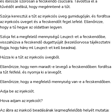
és illessze szorosan a fecskendő csúcsára. Távolítsa el a
tűvédőt anélkül, hogy megérintené a tűt.
Szúrja keresztül a tűt az injekciós üveg gumidugóján, és fordítsa
az injekciós üveget és a fecskendőt fejjel lefelé. Ellenőrizze,
hogy a tű hegye az oldatban legyen.
Szívja fel a megfelelő mennyiségű Leuject-et a fecskendőbe,
visszahúzva a fecskendő dugattyúját (kezelőorvosa tájékoztatni
fogja, hogy hány ml Leuject-et kell beadnia).
Húzza ki a tűt az injekciós üvegből.
Ellenőrizze, hogy nem maradt-e levegő a fecskendőben: fordítsa
a tűt felfelé, és nyomja ki a levegőt.
Ellenőrizze, hogy a megfelelő mennyiség van-e a fecskendőben.
Adja be az injekciót.
Hova adjam az injekciót?
Az ábra az injekció beadásának legmegfelelőbb helyét mutatja: