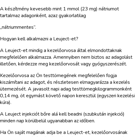
A készítmény kevesebb mint 1 mmol (23 mg) nátriumot
tartalmaz adagonként, azaz gyakorlatilag
„nátriummentes”.
Hogyan kell alkalmazni a Leuject-et?
A Leuject-et mindig a kezelőorvosa által elmondottaknak
megfelelően alkalmazza. Amennyiben nem biztos az adagolást
illetően, kérdezze meg kezelőorvosát vagy gyógyszerészét.
Kezelőorvosa az Ön testtömegének megfelelően fogja
kiszámítani az adagot, és részletesen elmagyarázza a kezelés
ütemezését. A javasolt napi adag testtömegkilogrammonként
0,14 mg, öt egymást követő napon keresztül (egyszeri kezelési
kúra).
A Leuject injekciót bőre alá kell beadni (szubkután injekció)
minden nap körülbelül ugyanabban az időben.
Ha Ön saját magának adja be a Leuject-et, kezelőorvosának