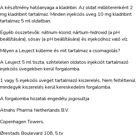
A készítmény hatóanyaga a kladribin. Az oldat milliliterenként 2
mg kladribint tartalmaz. Minden injekciós üveg 10 mg kladribint
tartalmaz 5 ml oldatban.
Egyéb összetevők: nátrium-klorid, nártium-hidroxid (a pH
beállítására), sósav (a pH beállítására) és injekcióhoz való víz.
Milyen a Leuject külleme és mit tartalmaz a csomagolás?
A Leuject 5 ml tiszta, színtelelen oldatos injekciót tartalmazó
injekciós üvegekben kerül forgalomba.
1 vagy 5 injekciós üveget tartalmazó kiszerelés. Nem feltétlenül
mindegyik kiszerelés kerül kereskedelmi forgalomba.
A forgalomba hozatali engedély jogosultja
Atnahs Pharma Netherlands B.V.
Copenhagen Towers,
Ørestads Boulevard 108, 5.tv