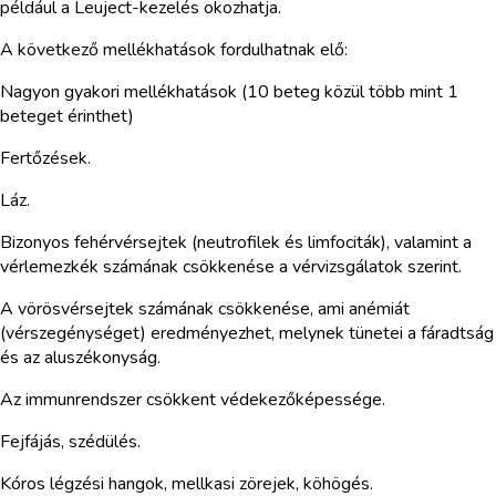
például a Leuject-kezelés okozhatja.
A következő mellékhatások fordulhatnak elő:
Nagyon gyakori mellékhatások (10 beteg közül több mint 1
beteget érinthet)
Fertőzések.
Láz.
Bizonyos fehérvérsejtek (neutrofilek és limfociták), valamint a
vérlemezkék számának csökkenése a vérvizsgálatok szerint.
A vörösvérsejtek számának csökkenése, ami anémiát
(vérszegénységet) eredményezhet, melynek tünetei a fáradtság
és az aluszékonyság.
Az immunrendszer csökkent védekezőképessége.
Fejfájás, szédülés.
Kóros légzési hangok, mellkasi zörejek, köhögés.