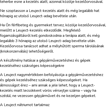
teherbe esne a kezelés alatt, azonnal közölje kezelőorvosával.
Ne szoptasson a Leuject-kezelés alatt és még legalább hat
hónapig az utolsó Leuject-adag bevétele után.
Ha Ön férfibeteg és gyermeket tervez, közölje kezelőorvosával,
mielőtt a Leuject-kezelés elkezdődik. Megfelelő
fogamzásgátlásról kell gondoskodnia a terápia alatt, és még
legalább 3 hónapig az utolsó Leuject-adag bevétele után.
Kezelőorvosa tanácsot adhat a mélyhűtött sperma tárolásának
(kriokonzerválás) lehetőségeiről.
A készítmény hatásai a gépjárművezetéshez és gépek
kezeléséhez szükséges képességekre
A Leuject nagymértékben befolyásolja a gépjárművezetéshez
és gépek kezeléséhez szükséges képességeket. Ha
álmosságot érez – ami annak a jele lehet, hogy a Leuject-
kezelés miatt lecsökkent vörös vérsejtjei száma – vagy ha
szédül, ne vezessen gépjárművet és ne kezeljen gépeket.
A Leuject nátriumot tartalmaz