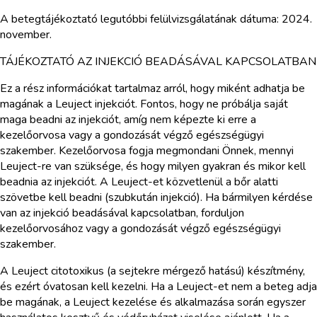
A betegtájékoztató legutóbbi felülvizsgálatának dátuma: 2024.
november.
TÁJÉKOZTATÓ AZ INJEKCIÓ BEADÁSÁVAL KAPCSOLATBAN
Ez a rész információkat tartalmaz arról, hogy miként adhatja be
magának a Leuject injekciót. Fontos, hogy ne próbálja saját
maga beadni az injekciót, amíg nem képezte ki erre a
kezelőorvosa vagy a gondozását végző egészségügyi
szakember. Kezelőorvosa fogja megmondani Önnek, mennyi
Leuject-re van szüksége, és hogy milyen gyakran és mikor kell
beadnia az injekciót. A Leuject-et közvetlenül a bőr alatti
szövetbe kell beadni (szubkután injekció). Ha bármilyen kérdése
van az injekció beadásával kapcsolatban, forduljon
kezelőorvosához vagy a gondozását végző egészségügyi
szakember.
A Leuject citotoxikus (a sejtekre mérgező hatású) készítmény,
és ezért óvatosan kell kezelni. Ha a Leuject-et nem a beteg adja
be magának, a Leuject kezelése és alkalmazása során egyszer