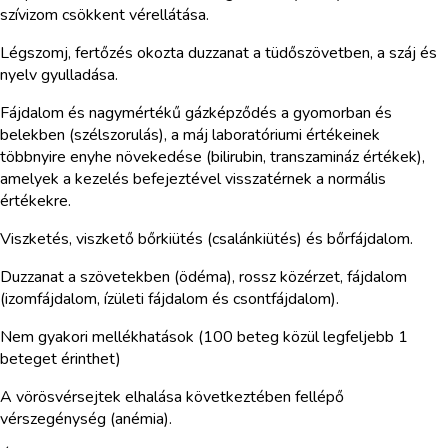
szívizom csökkent vérellátása.
Légszomj, fertőzés okozta duzzanat a tüdőszövetben, a száj és
nyelv gyulladása.
Fájdalom és nagymértékű gázképződés a gyomorban és
belekben (szélszorulás), a máj laboratóriumi értékeinek
többnyire enyhe növekedése (bilirubin, transzamináz értékek),
amelyek a kezelés befejeztével visszatérnek a normális
értékekre.
Viszketés, viszkető bőrkiütés (csalánkiütés) és bőrfájdalom.
Duzzanat a szövetekben (ödéma), rossz közérzet, fájdalom
(izomfájdalom, ízületi fájdalom és csontfájdalom).
Nem gyakori mellékhatások (100 beteg közül legfeljebb 1
beteget érinthet)
A vörösvérsejtek elhalása következtében fellépő
vérszegénység (anémia).