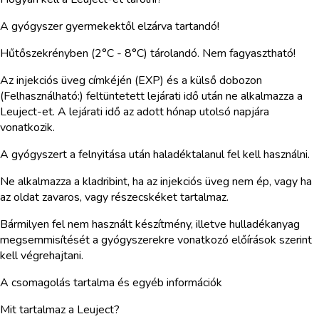
A gyógyszer gyermekektől elzárva tartandó!
Hűtőszekrényben (2°C - 8°C) tárolandó. Nem fagyasztható!
Az injekciós üveg címkéjén (EXP) és a külső dobozon
(Felhasználható:) feltüntetett lejárati idő után ne alkalmazza a
Leuject-et. A lejárati idő az adott hónap utolsó napjára
vonatkozik.
A gyógyszert a felnyitása után haladéktalanul fel kell használni.
Ne alkalmazza a kladribint, ha az injekciós üveg nem ép, vagy ha
az oldat zavaros, vagy részecskéket tartalmaz.
Bármilyen fel nem használt készítmény, illetve hulladékanyag
megsemmisítését a gyógyszerekre vonatkozó előírások szerint
kell végrehajtani.
A csomagolás tartalma és egyéb információk
Mit tartalmaz a Leuject?