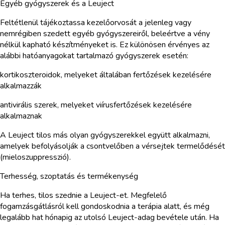
Egyéb gyógyszerek és a Leuject
Feltétlenül tájékoztassa kezelőorvosát a jelenleg vagy
nemrégiben szedett egyéb gyógyszereiről, beleértve a vény
nélkül kapható készítményeket is. Ez különösen érvényes az
alábbi hatóanyagokat tartalmazó gyógyszerek esetén:
kortikoszteroidok, melyeket általában fertőzések kezelésére
alkalmazzák
antivirális szerek, melyeket viírusfertőzések kezelésére
alkalmaznak
A Leuject tilos más olyan gyógyszerekkel együtt alkalmazni,
amelyek befolyásolják a csontvelőben a vérsejtek termelődését
(mieloszuppresszió).
Terhesség, szoptatás és termékenység
Ha terhes, tilos szednie a Leuject-et. Megfelelő
fogamzásgátlásról kell gondoskodnia a terápia alatt, és még
legalább hat hónapig az utolsó Leuject-adag bevétele után. Ha