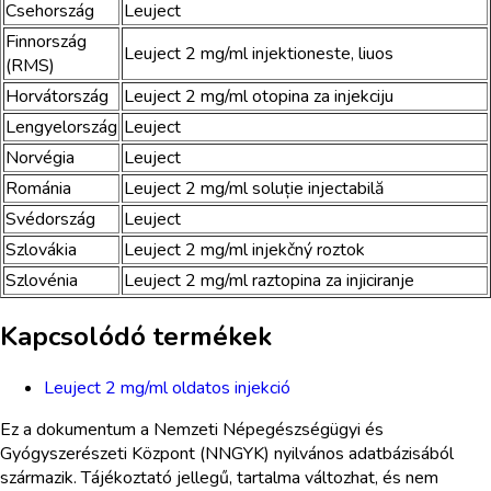
Csehország
Leuject
Finnország
Leuject 2 mg/ml injektioneste, liuos
(RMS)
Horvátország
Leuject 2 mg/ml otopina za injekciju
Lengyelország
Leuject
Norvégia
Leuject
Románia
Leuject 2 mg/ml soluție injectabilă
Svédország
Leuject
Szlovákia
Leuject 2 mg/ml injekčný roztok
Szlovénia
Leuject 2 mg/ml raztopina za injiciranje
Kapcsolódó termékek
Leuject 2 mg/ml oldatos injekció
Ez a dokumentum a Nemzeti Népegészségügyi és
Gyógyszerészeti Központ (NNGYK) nyilvános adatbázisából
származik. Tájékoztató jellegű, tartalma változhat, és nem