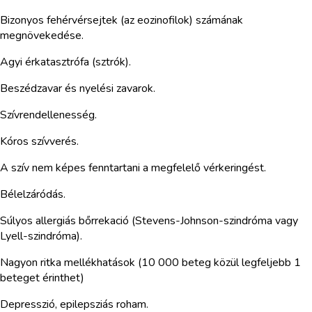
Bizonyos fehérvérsejtek (az eozinofilok) számának
megnövekedése.
Agyi érkatasztrófa (sztrók).
Beszédzavar és nyelési zavarok.
Szívrendellenesség.
Kóros szívverés.
A szív nem képes fenntartani a megfelelő vérkeringést.
Bélelzáródás.
Súlyos allergiás bőrrekació (Stevens-Johnson-szindróma vagy
Lyell-szindróma).
Nagyon ritka mellékhatások (10 000 beteg közül legfeljebb 1
beteget érinthet)
Depresszió, epilepsziás roham.