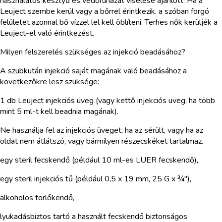
használatos kesztyű és védőruházat viselése ajánlott. Ha a
Leuject szembe kerül vagy a bőrrel érintkezik, a szóban forgó
felületet azonnal bő vízzel lel kell öblíteni. Terhes nők kerüljék a
Leuject-el való érintkezést.
Milyen felszerelés szükséges az injekció beadásához?
A szubkután injekció saját magának való beadásához a
következőkre lesz szüksége:
1 db Leuject injekciós üveg (vagy kettő injekciós üveg, ha több
mint 5 ml-t kell beadnia magának).
Ne használja fel az injekciós üveget, ha az sérült, vagy ha az
oldat nem átlátszó, vagy bármilyen részecskéket tartalmaz.
egy steril fecskendő (például 10 ml-es LUER fecskendő),
egy steril injekciós tű (például 0,5 x 19 mm, 25 G x ¾"),
alkoholos törlőkendő,
lyukadásbiztos tartó a használt fecskendő biztonságos