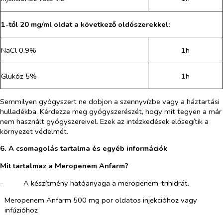
1-től 20 mg/ml oldat a következő oldószerekkel:
NaCl 0.9%
1h
Glükóz 5%
1h
Semmilyen gyógyszert ne dobjon a szennyvízbe vagy a háztartási
hulladékba. Kérdezze meg gyógyszerészét, hogy mit tegyen a már
nem használt gyógyszereivel. Ezek az intézkedések elősegítik a
környezet védelmét.
6. A csomagolás tartalma és egyéb információk
Mit tartalmaz a Meropenem Anfarm?
-​
A készítmény hatóanyaga a meropenem-trihidrát.
Meropenem Anfarm 500 mg por oldatos injekcióhoz vagy
infúzióhoz