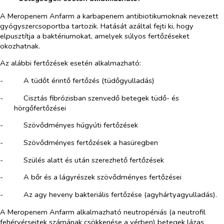
A Meropenem Anfarm a karbapenem antibiotikumoknak nevezett
gyógyszercsoportba tartozik. Hatását azáltal fejti ki, hogy
elpusztítja a baktériumokat, amelyek súlyos fertőzéseket
okozhatnak.
Az alábbi fertőzések esetén alkalmazható:
-​
A tüdőt érintő fertőzés (tüdőgyulladás)
-​
Cisztás fibrózisban szenvedő betegek tüdő- és
hörgőfertőzései
-​
Szövődményes húgyúti fertőzések
-​
Szövődményes fertőzések a hasüregben
-​
Szülés alatt és után szerezhető fertőzések
-​
A bőr és a lágyrészek szövődményes fertőzései
-​
Az agy heveny bakteriális fertőzése (agyhártyagyulladás).
A Meropenem Anfarm alkalmazható neutropéniás (a neutrofil
fehérvérsejtek számának csökkenése a vérben) betegek lázas