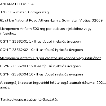
ANFARM HELLAS S.A.
32009 Sximatari, Görögország
61 st km National Road Athens-Lamia, Schimatari Viotias, 32009
Meropenem Anfarm 500 mg por oldatos injekcióhoz vagy
infúzióhoz
OGYI-T-23562/01 1× III-as típusú injekciós üvegben
OGYI-T-23562/02 10× III-as típusú injekciós üvegben
Meropenem Anfarm 1 g por oldatos injekcióhoz vagy infúzióhoz
OGYI-T-23562/03 1× III-as típusú injekciós üvegben
OGYI-T-23562/04 10× III-as típusú injekciós üvegben
A betegtájékoztató legutóbbi felülvizsgálatának dátuma:
2021.
április.
Tanácsok/egészségügyi tájékoztatás