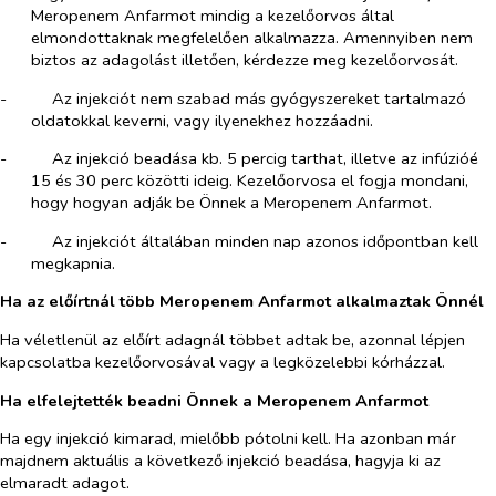
Meropenem Anfarmot mindig a kezelőorvos által
elmondottaknak megfelelően alkalmazza. Amennyiben nem
biztos az adagolást illetően, kérdezze meg kezelőorvosát.
-​
Az injekciót nem szabad más gyógyszereket tartalmazó
oldatokkal keverni, vagy ilyenekhez hozzáadni.
-​
Az injekció beadása kb. 5 percig tarthat, illetve az infúzióé
15 és 30 perc közötti ideig. Kezelőorvosa el fogja mondani,
hogy hogyan adják be Önnek a Meropenem Anfarmot.
-​
Az injekciót általában minden nap azonos időpontban kell
megkapnia.
Ha az előírtnál több Meropenem Anfarmot alkalmaztak Önnél
Ha véletlenül az előírt adagnál többet adtak be, azonnal lépjen
kapcsolatba kezelőorvosával vagy a legközelebbi kórházzal.
Ha elfelejtették beadni Önnek a Meropenem Anfarmot
Ha egy injekció kimarad, mielőbb pótolni kell. Ha azonban már
majdnem aktuális a következő injekció beadása, hagyja ki az
elmaradt adagot.