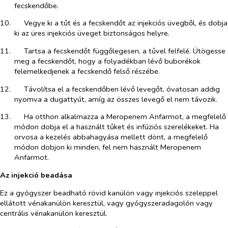
fecskendőbe.
10.​
Vegye ki a tűt és a fecskendőt az injekciós üvegből, és dobja
ki az üres injekciós üveget biztonságos helyre.
11.​
Tartsa a fecskendőt függőlegesen, a tűvel felfelé. Ütögesse
meg a fecskendőt, hogy a folyadékban lévő buborékok
felemelkedjenek a fecskendő felső részébe.
12.​
Távolítsa el a fecskendőben lévő levegőt, óvatosan addig
nyomva a dugattyút, amíg az összes levegő el nem távozik.
13.​
Ha otthon alkalmazza a Meropenem Anfarmot, a megfelelő
módon dobja el a használt tűket és infúziós szerelékeket. Ha
orvosa a kezelés abbahagyása mellett dönt, a megfelelő
módon dobjon ki minden, fel nem használt Meropenem
Anfarmot.
Az injekció beadása
Ez a gyógyszer beadható rövid kanülön vagy injekciós szeleppel
ellátott vénakanülön keresztül, vagy gyógyszeradagolón vagy
centrális vénakanülön keresztül.