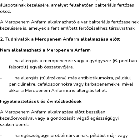
állapotainak kezelésére, amelyet feltehetően bakteriális fertőzés
okoz.
A Meropenem Anfarm alkalmazható a vér bakteriális fertőzéseinek
kezelésére is, amelyek a fent említett fertőzésekhez társulhatnak.
2. Tudnivalók a Meropenem Anfarm alkalmazása előtt
Nem alkalmazható a Meropenem Anfarm
-​
ha allergiás a meropenemre vagy a gyógyszer (6. pontban
felsorolt) egyéb összetevőjére.
-​
ha allergiás (túlérzékeny) más antibiotikumokra, például
penicillinekre, cefalosporinokra vagy karbapenemekre, mivel
akkor a Meropenem Anfarmra is allergiás lehet.
Figyelmeztetések és óvintézkedések
A Meropenem Anfarm alkalmazása előtt beszéljen
kezelőorvosával vagy a gondozását végző egészségügyi
szakemberrel:
-​
ha egészségügyi problémái vannak, például máj- vagy