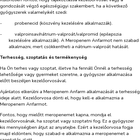
gondozását végző egészségügyi szakembert, ha a következő
gyógyszerek valamelyikét szedi:
-​
probenecid (köszvény kezelésére alkalmazzák).
-​
valproinsav/nátrium-valproát/valpromid (epilepszia
kezelésére alkalmazzák). A Meropenem Anfarmot nem szabad
alkalmazni, mert csökkentheti a nátrium-valproát hatását.
Terhesség, szoptatás és termékenység
Ha Ön terhes vagy szoptat, illetve ha fennáll Önnél a terhesség
lehetősége vagy gyermeket szeretne, a gyógyszer alkalmazása
előtt beszéljen kezelőorvosával.
Ajánlatos elkerülni a Meropenem Anfarm alkalmazását a terhesség
ideje alatt. Kezelőorvosa dönti el, hogy kell-e alkalmaznia a
Meropenem Anfarmot.
Fontos, hogy mielőtt meropenemet kapna, mondja el
kezelőorvosának, ha szoptat vagy szoptatni fog. Ez a gyógyszer
kis mennyiségben átjut az anyatejbe. Ezért a kezelőorvosa fogja
majd eldönteni, hogy szabad-e alkalmaznia a meropenemet a
szoptatás alatt.