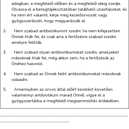
adagban, a megfelelő időben és a megfelelő ideig szedje.
Olvassa el a betegtájékoztatóban található utasításokat, és
ha nem ért valamit, kérje meg kezelőorvosát vagy
gyógyszerészét, hogy magyarázzák el.
2.​
Nem szabad antibiotikumot szedni, ha nem kifejezetten
Önnek írták fel, és csak arra a fertőzésre szabad szedni,
amelyre felírták.
3.​
Nem szabad olyan antibiotikumokat szedni, amelyeket
másoknak írtak fel, még akkor sem, ha a fertőzésük az
Önéhez hasonló.
4.​
Nem szabad az Önnek felírt antibiotikumokat másoknak
odaadni.
5.​
Amennyiben az orvos által előírt kezelést követően
valamennyi antibiotikum marad Önnél, vigye el a
gyógyszertárba a megfelelő megsemmisítés érdekében.
--------------------------------------------------------------------------
----------------------------------------