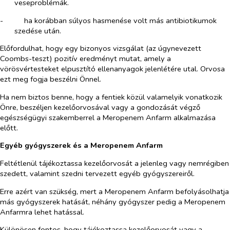
veseproblémák.
-​
ha korábban súlyos hasmenése volt más antibiotikumok
szedése után.
Előfordulhat, hogy egy bizonyos vizsgálat (az úgynevezett
Coombs-teszt) pozitív eredményt mutat, amely a
vörösvértesteket elpusztító ellenanyagok jelenlétére utal. Orvosa
ezt meg fogja beszélni Önnel.
Ha nem biztos benne, hogy a fentiek közül valamelyik vonatkozik
Önre, beszéljen kezelőorvosával vagy a gondozását végző
egészségügyi szakemberrel a Meropenem Anfarm alkalmazása
előtt.
Egyéb gyógyszerek és a Meropenem Anfarm
Feltétlenül tájékoztassa kezelőorvosát a jelenleg vagy nemrégiben
szedett, valamint szedni tervezett egyéb gyógyszereiről.
Erre azért van szükség, mert a Meropenem Anfarm befolyásolhatja
más gyógyszerek hatását, néhány gyógyszer pedig a Meropenem
Anfarmra lehet hatással.
Különösen fontos, hogy tájékoztassa kezelőorvosát vagy a