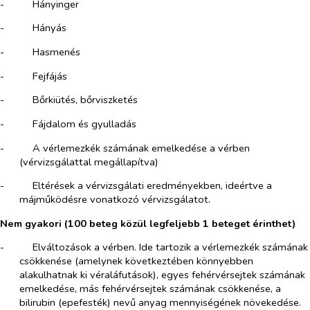
-​
Hányinger
-​
Hányás
-​
Hasmenés
-​
Fejfájás
-​
Bőrkiütés, bőrviszketés
-​
Fájdalom és gyulladás
-​
A vérlemezkék számának emelkedése a vérben
(vérvizsgálattal megállapítva)
-​
Eltérések a vérvizsgálati eredményekben, ideértve a
májműködésre vonatkozó vérvizsgálatot.
Nem gyakori (100 beteg közül legfeljebb 1 beteget érinthet)
-​
Elváltozások a vérben. Ide tartozik a vérlemezkék számának
csökkenése (amelynek következtében könnyebben
alakulhatnak ki véraláfutások), egyes fehérvérsejtek számának
emelkedése, más fehérvérsejtek számának csökkenése, a
bilirubin (epefesték) nevű anyag mennyiségének növekedése.