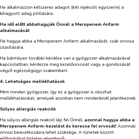
Ne alkalmazzon kétszeres adagot (két injekciót egyszerre) a
kihagyott adag pótlására.
Ha idő előtt abbahagyják Önnél a Meropenem Anfarm
alkalmazását
Ne hagyja abba a Meropenem Anfarm alkalmazását, csak orvosa
utasítására.
Ha bármilyen további kérdése van a gyógyszer alkalmazásával
kapcsolatban, kérdezze meg kezelőorvosát vagy a gondozását
végző egészségügyi szakembert.
4. Lehetséges mellékhatások
Mint minden gyógyszer, így ez a gyógyszer is okozhat
mellékhatásokat, amelyek azonban nem mindenkinél jelentkeznek.
Súlyos allergiás reakciók
Ha súlyos allergiás reakció lép fel Önnél,
azonnal hagyja abba a
Meropenem Anfarm-kezelést és keresse fel orvosát!
Azonnali
orvosi beavatkozásra lehet szüksége. A tünetek között
előfordulhat hirtelen jelentkező: