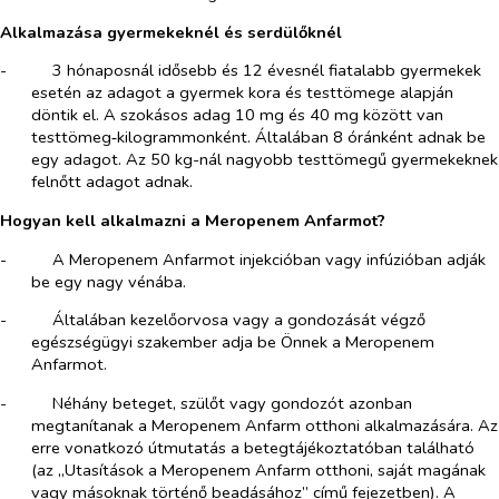
Alkalmazása gyermekeknél és serdülőknél
-​
3 hónaposnál idősebb és 12 évesnél fiatalabb gyermekek
esetén az adagot a gyermek kora és testtömege alapján
döntik el. A szokásos adag 10 mg és 40 mg között van
testtömeg‑kilogrammonként. Általában 8 óránként adnak be
egy adagot. Az 50 kg-nál nagyobb testtömegű gyermekeknek
felnőtt adagot adnak.
Hogyan kell alkalmazni a Meropenem Anfarmot?
-​
A Meropenem Anfarmot injekcióban vagy infúzióban adják
be egy nagy vénába.
-​
Általában kezelőorvosa vagy a gondozását végző
egészségügyi szakember adja be Önnek a Meropenem
Anfarmot.
-​
Néhány beteget, szülőt vagy gondozót azonban
megtanítanak a Meropenem Anfarm otthoni alkalmazására. Az
erre vonatkozó útmutatás a betegtájékoztatóban található
(az „Utasítások a Meropenem Anfarm otthoni, saját magának
vagy másoknak történő beadásához” című fejezetben). A