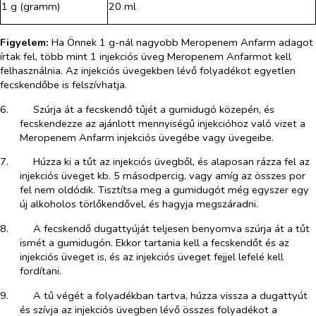
1 g (gramm)
20 ml
Figyelem:
Ha Önnek 1 g-nál nagyobb Meropenem Anfarm adagot
írtak fel, több mint 1 injekciós üveg Meropenem Anfarmot kell
felhasználnia. Az injekciós üvegekben lévő folyadékot egyetlen
fecskendőbe is felszívhatja.
6.​
Szúrja át a fecskendő tűjét a gumidugó közepén, és
fecskendezze az ajánlott mennyiségű injekcióhoz való vizet a
Meropenem Anfarm injekciós üvegébe vagy üvegeibe.
7.​
Húzza ki a tűt az injekciós üvegből, és alaposan rázza fel az
injekciós üveget kb. 5 másodpercig, vagy amíg az összes por
fel nem oldódik. Tisztítsa meg a gumidugót még egyszer egy
új alkoholos törlőkendővel, és hagyja megszáradni.
8.​
A fecskendő dugattyúját teljesen benyomva szúrja át a tűt
ismét a gumidugón. Ekkor tartania kell a fecskendőt és az
injekciós üveget is, és az injekciós üveget fejjel lefelé kell
fordítani.
9.​
A tű végét a folyadékban tartva, húzza vissza a dugattyút
és szívja az injekciós üvegben lévő összes folyadékot a