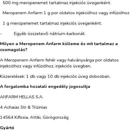
500 mg meropenemet tartalmaz injekciós üvegenként.
Meropenem Anfarm 1 g por oldatos injekcióhoz vagy infúzióhoz
1 g meropenemet tartalmaz injekciós üvegenként.
-​
Egyéb összetevő: nátrium-karbonát.
Milyen a Meropenem Anfarm külleme és mit tartalmaz a
csomagolás?
A Meropenem Anfarm fehér vagy halványsárga por oldatos
injekcióhoz vagy infúzióhoz, injekciós üvegben.
Kiszerelések: 1 db vagy 10 db injekciós üveg dobozban.
A forgalomba hozatali engedély jogosultja
ANFARM HELLAS S.A.
4 Achaias Str & Trizinias
14564 Kifissia, Attiki, Görögország
Gyártó