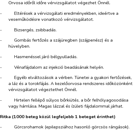
Orvosa időről időre vérvizsgálatot végezhet Önnél.
-​
Eltérések a vérvizsgálati eredményekben, ideértve a
veseműködésre vonatkozó vérvizsgálatot.
-​
Bizsergés, zsibbadás.
-​
Gombás fertőzés a szájüregben (szájpenész) és a
hüvelyben.
-​
Hasmenéssel járó bélgyulladás.
-​
Vénafájdalom az injekció beadásának helyén.
-​
Egyéb elváltozások a vérben. Tünetei a gyakori fertőzések,
a láz és a torokfájás. A kezelőorvosa rendszeres időközönként
vérvizsgálatot végeztethet Önnél.
-​
Hirtelen fellépő súlyos bőrkiütés, a bőr felhólyagosodása
vagy hámlása. Magas lázzal és ízületi fájdalommal járhat.
Ritka (1000 beteg közül legfeljebb 1 beteget érinthet)
-​
Görcsrohamok (epilepsziához hasonló görcsös rángások).