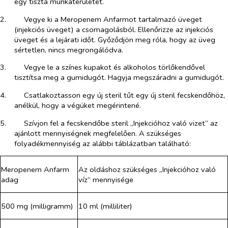
egy tiszta munkaterületet.
2.​
Vegye ki a Meropenem Anfarmot tartalmazó üveget
(injekciós üveget) a csomagolásból. Ellenőrizze az injekciós
üveget és a lejárati időt. Győződjön meg róla, hogy az üveg
sértetlen, nincs megrongálódva.
3.​
Vegye le a színes kupakot és alkoholos törlőkendővel
tisztítsa meg a gumidugót. Hagyja megszáradni a gumidugót.
4.​
Csatlakoztasson egy új steril tűt egy új steril fecskendőhöz,
anélkül, hogy a végüket megérintené.
5.​
Szívjon fel a fecskendőbe steril „Injekcióhoz való vizet” az
ajánlott mennyiségnek megfelelően. A szükséges
folyadékmennyiség az alábbi táblázatban található:
Meropenem Anfarm
Az oldáshoz szükséges „Injekcióhoz való
adag
víz” mennyisége
500 mg (milligramm)
10 ml (milliliter)