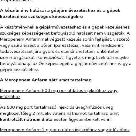
A készítmény hatásai a gépjárművezetéshez és a gépek
kezeléséhez szükséges képességekre
A készítménynek a gépjárművezetéshez és a gépek kezeléséhez
szükséges képességeket befolyásoló hatásait nem vizsgálták. A
Meropenem Anfarmmal végzett kezelés során fejfájást, viszkető
vagy szúró érzést a bőrön (paresztézia), valamint rendszerint
tudatvesztéssel járó gyors és ellenőrizhetetlen, önkéntelen
izommozgásokat (konvulziókat) figyeltek meg. Ezek bármelyike
befolyásolhatja az Ön képességeit a gépjárművezetéshez vagy a
gépek kezeléséhez.
A Meropenem Anfarm nátriumot tartalmaz.
Meropenem Anfarm 500 mg por oldatos injekcióhoz vagy
infúzióhoz
Az 500 mg port tartalmazó injekciós üveg/infúziós üveg
megközelítőleg 2 milliekvivalens nátriumot tartalmaz, amit
kontrollált nátrium diéta
esetén figyelembe kell venni.
Meropenem Anfarm 1 g por oldatos injekcióhoz vagy infúzióhoz