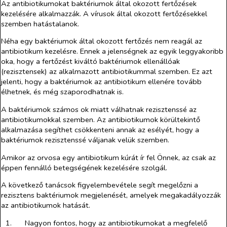
Az antibiotikumokat baktériumok által okozott fertőzések
kezelésére alkalmazzák. A vírusok által okozott fertőzésekkel
szemben hatástalanok.
Néha egy baktériumok által okozott fertőzés nem reagál az
antibiotikum kezelésre. Ennek a jelenségnek az egyik leggyakoribb
oka, hogy a fertőzést kiváltó baktériumok ellenállóak
(rezisztensek) az alkalmazott antibiotikummal szemben. Ez azt
jelenti, hogy a baktériumok az antibiotikum ellenére tovább
élhetnek, és még szaporodhatnak is.
A baktériumok számos ok miatt válhatnak rezisztenssé az
antibiotikumokkal szemben. Az antibiotikumok körültekintő
alkalmazása segíthet csökkenteni annak az esélyét, hogy a
baktériumok rezisztenssé váljanak velük szemben.
Amikor az orvosa egy antibiotikum kúrát ír fel Önnek, az csak az
éppen fennálló betegségének kezelésére szolgál.
A következő tanácsok figyelembevétele segít megelőzni a
rezisztens baktériumok megjelenését, amelyek megakadályozzák
az antibiotikumok hatását.
1.​
Nagyon fontos, hogy az antibiotikumokat a megfelelő