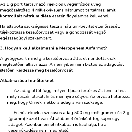
Az 1 g port tartalmazó injekciós üveg/infúziós üveg
megközelítőleg 4 milliekvivalens nátriumot tartalmaz, amit
kontrollált nátrium diéta
esetén figyelembe kell venni.
Ha állapota szükségessé teszi a nátrium-bevitel ellenőrzését,
tájékoztassa kezelőorvosát vagy a gondozását végző
egészségügyi szakembert.
3. Hogyan kell alkalmazni a Meropenem Anfarmot
?
A gyógyszert mindig a kezelőorvosa által elmondottaknak
megfelelően alkalmazza. Amennyiben nem biztos az adagolást
illetően, kérdezze meg kezelőorvosát.
Alkalmazása felnőtteknél
-​
Az adag attól függ, milyen típusú fertőzés áll fenn, a test
mely részén alakult ki és mennyire súlyos. Az orvosa határozza
meg, hogy Önnek mekkora adagra van szüksége.
-​
Felnőtteknek a szokásos adag 500 mg (milligramm) és 2 g
(gramm) között van. Általában 8 óránként fog kapni egy
adagot. Azonban ennél ritkábban is kaphatja, ha a
veseműködése nem megfelelő.