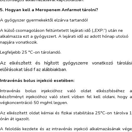
5. Hogyan kell a Meropenem Anfarmot tárolni
?
A gyógyszer gyermekektől elzárva tartandó!
A külső csomagoláson feltüntetett lejárati idő („EXP:”) után ne
alkalmazza ezt a gyógyszert. A lejárati idő az adott hónap utolsó
napjára vonatkozik.
Legfeljebb
25
°C-on tárolandó.
Az elkészített és hígított gyógyszerre vonatkozó tárolási
előírásokat lásd f az alábbiakban.
Intravénás bolus injekció esetében:
Intravénás bolus injekcióhoz való oldat elkészítéséhez a
készítményt injekcióhoz való steril vízben fel kell oldani, hogy a
végkoncentráció 50 mg/ml legyen.
Az elkészített oldat kémiai és fizikai stabilitása 25°C-on tárolva 1
órán át igazolt.
A feloldás kezdete és az intravénás injekció alkalmazásának vége