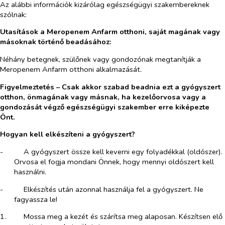
Az alábbi információk kizárólag egészségügyi szakembereknek
szólnak:
Utasítások a Meropenem Anfarm otthoni, saját magának vagy
másoknak történő beadásához:
Néhány betegnek, szülőnek vagy gondozónak megtanítják a
Meropenem Anfarm otthoni alkalmazását.
Figyelmeztetés – Csak akkor szabad beadnia ezt a gyógyszert
otthon, önmagának vagy másnak, ha kezelőorvosa vagy a
gondozását végző egészségügyi szakember erre kiképezte
Önt.
Hogyan kell elkészíteni a gyógyszert?
-​
A gyógyszert össze kell keverni egy folyadékkal (oldószer).
Orvosa el fogja mondani Önnek, hogy mennyi oldószert kell
használni.
-​
Elkészítés után azonnal használja fel a gyógyszert. Ne
fagyassza le!
1.​
Mossa meg a kezét és szárítsa meg alaposan. Készítsen elő