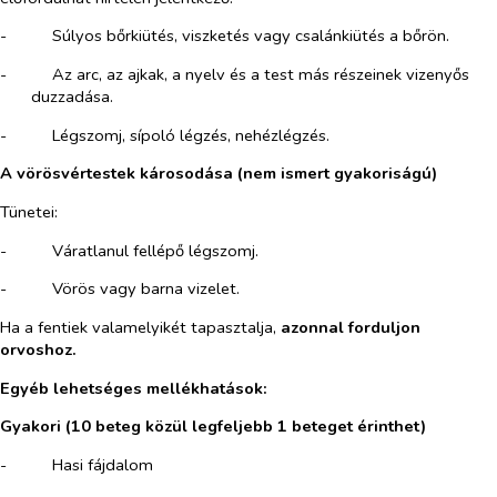
-​
Súlyos bőrkiütés, viszketés vagy csalánkiütés a bőrön.
-​
Az arc, az ajkak, a nyelv és a test más részeinek vizenyős
duzzadása.
-​
Légszomj, sípoló légzés, nehézlégzés.
A vörösvértestek károsodása (nem ismert gyakoriságú)
Tünetei:
-​
Váratlanul fellépő légszomj.
-​
Vörös vagy barna vizelet.
Ha a fentiek valamelyikét tapasztalja,
azonnal forduljon
orvoshoz.
Egyéb lehetséges mellékhatások:
Gyakori (10 beteg közül legfeljebb 1 beteget érinthet)
-​
Hasi fájdalom