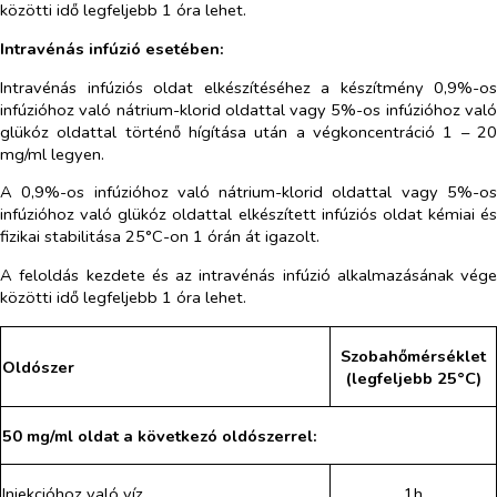
közötti idő legfeljebb 1 óra lehet.
Intravénás infúzió esetében:
Intravénás infúziós oldat elkészítéséhez a készítmény 0,9%-os
infúzióhoz való nátrium-klorid oldattal vagy 5%-os infúzióhoz való
glükóz oldattal történő hígítása után a végkoncentráció 1 – 20
mg/ml legyen.
A 0,9%-os infúzióhoz való nátrium-klorid oldattal vagy 5%-os
infúzióhoz való glükóz oldattal elkészített infúziós oldat kémiai és
fizikai stabilitása 25°C-on 1 órán át igazolt.
A feloldás kezdete és az intravénás infúzió alkalmazásának vége
közötti idő legfeljebb 1 óra lehet.
Szobahőmérséklet
Oldószer
(legfeljebb 25°C)
50 mg/ml oldat a következó oldószerrel:
Injekcióhoz való víz
1h