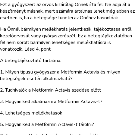
Ezt a gyógyszert az orvos kizárólag Önnek írta fel. Ne adja át a
készítményt másnak, mert számára ártalmas lehet még abban az
esetben is, ha a betegsége tünetei az Önéhez hasonlóak.
Ha Önnél bármilyen mellékhatás jelentkezik, tájékoztassa erről
kezelőorvosát vagy gyógyszerészét. Ez a betegtájékoztatóban
fel nem sorolt bármilyen lehetséges mellékhatásra is
vonatkozik. Lásd 4. pont.
A betegtájékoztató tartalma:
1. Milyen típusú gyógyszer a Metformin Actavis és milyen
betegségek esetén alkalmazható?
2. Tudnivalók a Metformin Actavis szedése előtt
3. Hogyan kell alkalmazni a Metformin Actavis-t?
4. Lehetséges mellékhatások
5. Hogyan kell a Metformin Actavis-t tárolni?