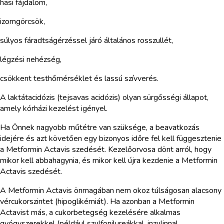
hasi fájdalom,
izomgörcsök,
súlyos fáradtságérzéssel járó általános rosszullét,
légzési nehézség,
csökkent testhőmérséklet és lassú szívverés.
A laktátacidózis (tejsavas acidózis) olyan sürgősségi állapot,
amely kórházi kezelést igényel.
Ha Önnek nagyobb műtétre van szüksége, a beavatkozás
idejére és azt követően egy bizonyos időre fel kell függesztenie
a Metformin Actavis szedését. Kezelőorvosa dönt arról, hogy
mikor kell abbahagynia, és mikor kell újra kezdenie a Metformin
Actavis szedését.
A Metformin Actavis önmagában nem okoz túlságosan alacsony
vércukorszintet (hipoglikémiát). Ha azonban a Metformin
Actavist más, a cukorbetegség kezelésére alkalmas
gyógyszerekkel (például szulfonilureákkal, inzulinnal,