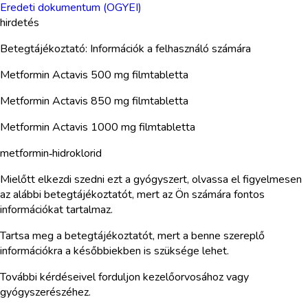
Eredeti dokumentum (OGYEI)
hirdetés
Betegtájékoztató: Információk a felhasználó számára
Metformin Actavis 500 mg filmtabletta
Metformin Actavis 850 mg filmtabletta
Metformin Actavis 1000 mg filmtabletta
metformin‑hidroklorid
Mielőtt elkezdi szedni ezt a gyógyszert, olvassa el figyelmesen
az alábbi betegtájékoztatót, mert az Ön számára fontos
információkat tartalmaz.
Tartsa meg a betegtájékoztatót, mert a benne szereplő
információkra a későbbiekben is szüksége lehet.
További kérdéseivel forduljon kezelőorvosához vagy
gyógyszerészéhez.