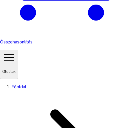
Összehasonlítás
Oldalak
Főoldal