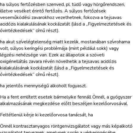
ha súlyos fertőzésben szenved, pl. tüdő vagy hörgőrendszeri,
illetve veséket érintő fertőzés. A súlyos fertőzések
veseműködési zavarokhoz vezethetnek, fokozva a tejsavas
acidózis kialakulásának kockázatát (lásd a „Figyelmeztetések és
óvintézkedések” című részt).
ha akut szívelégtelenség miatt kezelik, mostanában szívrohama
volt, súlyos keringési problémája (mint például sokk) vagy
légzési nehézsége van. Ezek az állapotok a szöveti
oxigénellátás zavara révén növelhetik a tejsavas acidózis
kialakulásának kockázatát (lásd a „Figyelmeztetések és
óvintézkedések” című részt).
ha jelentős mennyiségű alkoholt fogyaszt.
Ha a fent említett esetek bármelyike fennáll Önnél, a gyógyszer
alkalmazásának megkezdése előtt beszéljen kezelőorvosával.
Feltétlenül kérje ki kezelőorvosa tanácsát, ha
Önnél kontrasztanyagos röntgenvizsgálatot vagy más képalkotó
vizsgálatot terveznek, amelynek során a vérkeringésébe