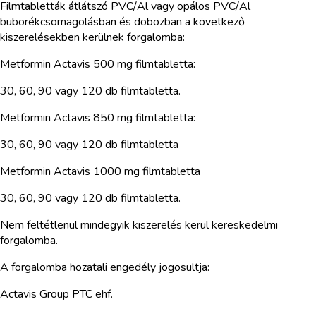
Filmtabletták átlátszó PVC/Al vagy opálos PVC/Al
buborékcsomagolásban és dobozban a következő
kiszerelésekben kerülnek forgalomba:
Metformin Actavis 500 mg filmtabletta:
30, 60, 90 vagy 120 db filmtabletta.
Metformin Actavis 850 mg filmtabletta:
30, 60, 90 vagy 120 db filmtabletta
Metformin Actavis 1000 mg filmtabletta
30, 60, 90 vagy 120 db filmtabletta.
Nem feltétlenül mindegyik kiszerelés kerül kereskedelmi
forgalomba.
A forgalomba hozatali engedély jogosultja:
Actavis Group PTC ehf.