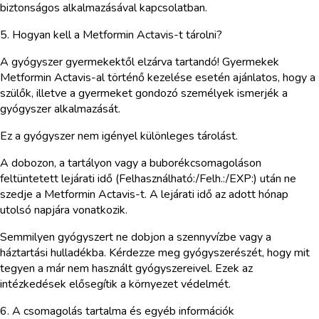
biztonságos alkalmazásával kapcsolatban.
5. Hogyan kell a Metformin Actavis-t tárolni?
A gyógyszer gyermekektől elzárva tartandó! Gyermekek
Metformin Actavis-al történő kezelése esetén ajánlatos, hogy a
szülők, illetve a gyermeket gondozó személyek ismerjék a
gyógyszer alkalmazását.
Ez a gyógyszer nem igényel különleges tárolást.
A dobozon, a tartályon vagy a buborékcsomagoláson
feltüntetett lejárati idő (Felhasználható:/Felh.:/EXP:) után ne
szedje a Metformin Actavis-t. A lejárati idő az adott hónap
utolsó napjára vonatkozik.
Semmilyen gyógyszert ne dobjon a szennyvízbe vagy a
háztartási hulladékba. Kérdezze meg gyógyszerészét, hogy mit
tegyen a már nem használt gyógyszereivel. Ezek az
intézkedések elősegítik a környezet védelmét.
6. A csomagolás tartalma és egyéb információk