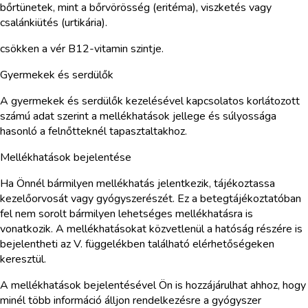
bőrtünetek, mint a bőrvörösség (eritéma), viszketés vagy
csalánkiütés (urtikária).
csökken a vér B12-vitamin szintje.
Gyermekek és serdülők
A gyermekek és serdülők kezelésével kapcsolatos korlátozott
számú adat szerint a mellékhatások jellege és súlyossága
hasonló a felnőtteknél tapasztaltakhoz.
Mellékhatások bejelentése
Ha Önnél bármilyen mellékhatás jelentkezik, tájékoztassa
kezelőorvosát vagy gyógyszerészét. Ez a betegtájékoztatóban
fel nem sorolt bármilyen lehetséges mellékhatásra is
vonatkozik. A mellékhatásokat közvetlenül a hatóság részére is
bejelentheti az V. függelékben található elérhetőségeken
keresztül.
A mellékhatások bejelentésével Ön is hozzájárulhat ahhoz, hogy
minél több információ álljon rendelkezésre a gyógyszer