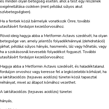
és minden olyan betegség esetén, ahol a test egy részének
oxigénellátása csökken (mint például súlyos akut
szívbetegségben).
Ha a fentiek közül bármelyik vonatkozik Önre, további
utasításért forduljon kezelőorvosához.
Rövid ideig hagyja abba a Metformin Actavis szedését, ha olyan
betegsége van, amely jelentős folyadékhiánnyal (dehidratáció)
járhat, például súlyos hányás, hasmenés, láz vagy hőhatás, vagy
ha a szokásosnál kevesebb folyadékot fogyaszt. További
utasításért forduljon kezelőorvosához.
Hagyja abba a Metformin Actavis szedését, és haladéktalanul
forduljon orvoshoz vagy keresse fel a legközelebbi kórházat, ha
a laktátacidózis (tejsavas acidózis) tünetei közül tapasztal
néhányat, mivel az állapot kómához vezethet.
A laktátacidózis (tejsavas acidózis) tünetei:
hányás,