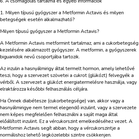
6. A csomagolás tartalma és egyéb információk
1. Milyen típusú gyógyszer a Metformin Actavis és milyen
betegségek esetén alkalmazható?
Milyen típusú gyógyszer a Metformin Actavis?
A Metformin Actavis metformint tartalmaz, ami a cukorbetegség
kezelésére alkalmazott gyógyszer. A metformin, a gyógyszerek
biguanidok nevű csoportjába tartozik.
Az inzulin a hasnyálmirigy által termelt hormon, amely lehetővé
teszi, hogy a szervezet szövetei a cukrot (glükózt) felvegyék a
vérből. A szervezet a glükózt energiatermelésre használja, vagy
elraktározza későbbi felhasználás céljára.
Ha Önnek diabétesze (cukorbetegsége) van, akkor vagy a
hasnyálmirigye nem termel elegendő inzulint, vagy a szervezete
nem képes megfelelően felhasználni a saját maga által
előállított inzulint. Ez a vércukorszint emelkedéséhez vezet. A
Metformin Actavis segít abban, hogy a vércukorszintje a
normálishoz lehető legközelebbi szintre csökkenjen.