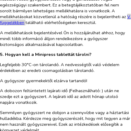
egészségügyi szakembert. Ez a betegtájékoztatóban fel nem
sorolt bármilyen lehetséges mellékhatásra is vonatkozik. A
mellékhatásokat közvetlenül a hatóság részére is bejelentheti az
V.
függelékben
található elérhetőségeken keresztül.
A mellékhatások bejelentésével Ön is hozzájárulhat ahhoz, hogy
minél több információ álljon rendelkezésre a gyógyszer
biztonságos alkalmazásával kapcsolatban.
5. Hogyan kell a Minipress tablettát tárolni?
Legfeljebb 30°C-on tárolandó. A nedvességtől való védelem
érdekében az eredeti csomagolásban tárolandó.
A gyógyszer gyermekektől elzárva tartandó!
A dobozon feltüntetett lejárati idő (Felhasználható: ) után ne
szedje ezt a gyógyszert. A lejárati idő az adott hónap utolsó
napjára vonatkozik.
Semmilyen gyógyszert ne dobjon a szennyvízbe vagy a háztartási
hulladékba. Kérdezze meg gyógyszerészét, hogy mit tegyen a már
nem használt gyógyszereivel. Ezek az intézkedések elősegítik a
környezet védelmét.