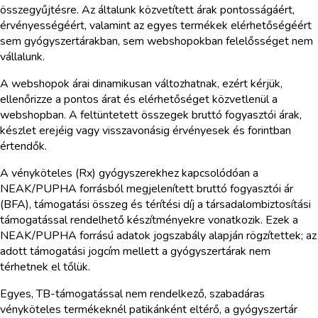
összegyűjtésre. Az általunk közvetített árak pontosságáért,
érvényességéért, valamint az egyes termékek elérhetőségéért
sem gyógyszertárakban, sem webshopokban felelősséget nem
vállalunk.
A webshopok árai dinamikusan változhatnak, ezért kérjük,
ellenőrizze a pontos árat és elérhetőséget közvetlenül a
webshopban. A feltüntetett összegek bruttó fogyasztói árak,
készlet erejéig vagy visszavonásig érvényesek és forintban
értendők.
A vényköteles (Rx) gyógyszerekhez kapcsolódóan a
NEAK/PUPHA forrásból megjelenített bruttó fogyasztói ár
(BFA), támogatási összeg és térítési díj a társadalombiztosítási
támogatással rendelhető készítményekre vonatkozik. Ezek a
NEAK/PUPHA forrású adatok jogszabály alapján rögzítettek; az
adott támogatási jogcím mellett a gyógyszertárak nem
térhetnek el tőlük.
Egyes, TB-támogatással nem rendelkező, szabadáras
vényköteles termékeknél patikánként eltérő, a gyógyszertár