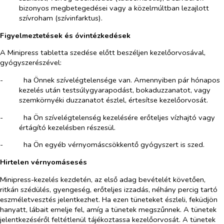
bizonyos megbetegedései vagy a közelmúltban lezajlott
szívroham (szívinfarktus).
Figyelmeztetések és óvintézkedések
A Minipress tabletta szedése előtt beszéljen kezelőorvosával,
gyógyszerészével:
-​
ha Önnek szívelégtelensége van. Amennyiben pár hónapos
kezelés után testsúlygyarapodást, bokaduzzanatot, vagy
szemkörnyéki duzzanatot észlel, értesítse kezelőorvosát.
-​
ha Ön szívelégtelenség kezelésére erőteljes vízhajtó vagy
értágító kezelésben részesül.
-​
ha Ön egyéb vérnyomáscsökkentő gyógyszert is szed.
Hirtelen vérnyomásesés
Minipress-kezelés kezdetén, az első adag bevételét követően,
ritkán szédülés, gyengeség, erőteljes izzadás, néhány percig tartó
eszméletvesztés jelentkezhet. Ha ezen tüneteket észleli, feküdjön
hanyatt, lábait emelje fel, amíg a tünetek megszűnnek. A tünetek
jelentkezéséről feltétlenül tájékoztassa kezelőorvosát. A tünetek