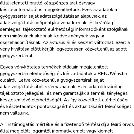
által jelentett bruttó készpénzes árat és/vagy
készletinformációt is megjeleníthetünk. Ezek az adatok a
gyógyszertár saját adatszolgáltatásán alapulnak, az
adatszolgáltatás időpontjára vonatkoznak, és kizárólag
semleges, tájékoztató elérhetőségi információként szolgálnak;
nem minősülnek akciónak, kedvezménynek vagy ár-
összehasonlításnak. Az aktuális ár és készlet változhat, ezért a
vény kiváltása előtt kérjük, egyeztessen közvetlenül az adott
gyógyszertárral.
Egyes vényköteles termékek oldalain megjelenített
gyógyszertári elérhetőségi és készletadatok a BENUVény.hu
oldalról, illetve közvetlenül a gyógyszertárak saját
adatszolgáltatásából származhatnak. Ezen adatok kizárólag
tájékoztató jellegűek, és nem garantálják a termék tényleges
készleten lévő elérhetőségét. Az így közvetített elérhetőségi
és készletadatok pontosságáért és aktualitásáért felelősséget
nem vállalunk.
A TB támogatás mértéke és a fizetendő térítési díj a felíró orvos
által megjelölt jogcímtől (normatív, emelt vagy kiemelt