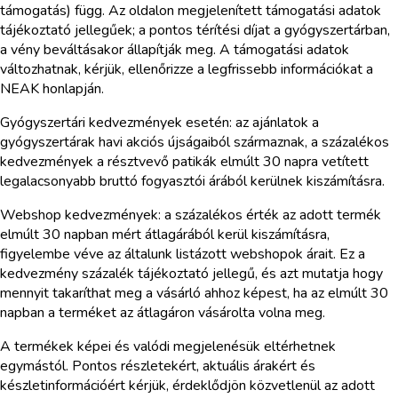
támogatás) függ. Az oldalon megjelenített támogatási adatok
tájékoztató jellegűek; a pontos térítési díjat a gyógyszertárban,
a vény beváltásakor állapítják meg. A támogatási adatok
változhatnak, kérjük, ellenőrizze a legfrissebb információkat a
NEAK honlapján.
Gyógyszertári kedvezmények esetén: az ajánlatok a
gyógyszertárak havi akciós újságaiból származnak, a százalékos
kedvezmények a résztvevő patikák elmúlt 30 napra vetített
legalacsonyabb bruttó fogyasztói árából kerülnek kiszámításra.
Webshop kedvezmények: a százalékos érték az adott termék
elmúlt 30 napban mért átlagárából kerül kiszámításra,
figyelembe véve az általunk listázott webshopok árait. Ez a
kedvezmény százalék tájékoztató jellegű, és azt mutatja hogy
mennyit takaríthat meg a vásárló ahhoz képest, ha az elmúlt 30
napban a terméket az átlagáron vásárolta volna meg.
A termékek képei és valódi megjelenésük eltérhetnek
egymástól. Pontos részletekért, aktuális árakért és
készletinformációért kérjük, érdeklődjön közvetlenül az adott