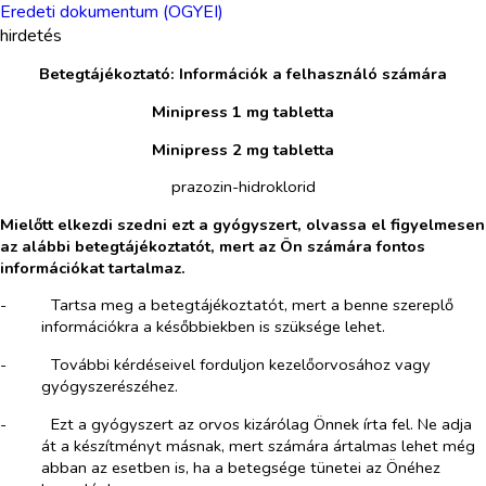
Eredeti dokumentum (OGYEI)
hirdetés
Betegtájékoztató: Információk a felhasználó számára
Minipress 1 mg tabletta
Minipress 2 mg tabletta
prazozin-hidroklorid
Mielőtt elkezdi szedni ezt a gyógyszert, olvassa el figyelmesen
az alábbi betegtájékoztatót, mert az Ön számára fontos
információkat tartalmaz.
-​
Tartsa meg a betegtájékoztatót, mert a benne szereplő
információkra a későbbiekben is szüksége lehet.
-​
További kérdéseivel forduljon kezelőorvosához vagy
gyógyszerészéhez.
-​
Ezt a gyógyszert az orvos kizárólag Önnek írta fel. Ne adja
át a készítményt másnak, mert számára ártalmas lehet még
abban az esetben is, ha a betegsége tünetei az Önéhez