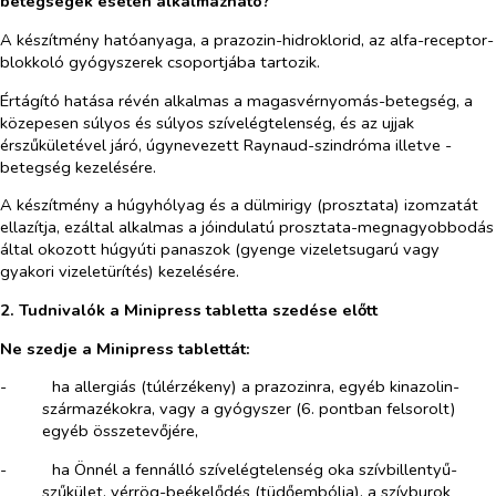
betegségek esetén alkalmazható?
A készítmény hatóanyaga, a prazozin-hidroklorid, az alfa-receptor-
blokkoló gyógyszerek csoportjába tartozik.
Értágító hatása révén alkalmas a magasvérnyomás-betegség, a
közepesen súlyos és súlyos szívelégtelenség, és az ujjak
érszűkületével járó, úgynevezett Raynaud-szindróma illetve -
betegség kezelésére.
A készítmény a húgyhólyag és a dülmirigy (prosztata) izomzatát
ellazítja, ezáltal alkalmas a jóindulatú prosztata-megnagyobbodás
által okozott húgyúti panaszok (gyenge vizeletsugarú vagy
gyakori vizeletürítés) kezelésére.
2. Tudnivalók a Minipress tabletta szedése előtt
Ne szedje a Minipress tablettát:
-​
ha allergiás (túlérzékeny) a prazozinra, egyéb kinazolin-
származékokra, vagy a gyógyszer (6. pontban felsorolt)
egyéb összetevőjére,
-​
ha Önnél a fennálló szívelégtelenség oka szívbillentyű-
szűkület, vérrög-beékelődés (tüdőembólia), a szívburok