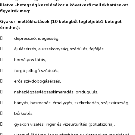
illetve -betegség kezelésékor a következő mellékhatásokat
figyelték meg:
Gyakori mellékhatások (10 betegből legfeljebb1 beteget
érinthet):
​
depresszió, idegesség,
​
ájulásérzés, aluszékonyság, szédülés, fejfájás,
​
homályos látás,
​
forgó jellegű szédülés,
​
erős szívdobogásérzés,
​
nehézlégzés/légzéskimaradás, orrdugulás,
​
hányás, hasmenés, émelygés, székrekedés, szájszárazság,
​
bőrkiütés,
​
gyakori vizelési inger és vizeletürítés (pollakizúria),
​
vizenyő (ödéma, leggyakrabban a végtagokon megjelenő