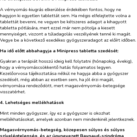
A vérnyomás-kiugrás elkerülése érdekében fontos, hogy ne
hagyjon ki egyetlen tablettát sem. Ha mégis elfelejtette volna a
tablettát bevenni, ne vegyen be kétszeres adagot a kihagyott
tabletta pótlására, mert ezzel már nem pótolja a kiesett
mennyiséget, viszont a túladagolás veszélyének tenné ki magát.
Vegye be a következő esedékes gyógyszeradagot az előírt időben.
Ha idő előtt abbahagyja a Minipress tabletta szedését:
Gyakran a terápiát hosszú ideig kell folytatni (hónapokig, évekig),
hogy a vérnyomáscsökkentő hatás folyamatos legyen.
Kezelőorvosa tájékoztatása nélkül ne hagyja abba a gyógyszer
szedését, még abban az esetben sem, ha jól érzi magát,
vérnyomása rendeződött, mert magasvérnyomás-betegsége
visszatérhet.
4. Lehetséges mellékhatások
Mint minden gyógyszer, így ez a gyógyszer is okozhat
mellékhatásokat, amelyek azonban nem mindenkinél jelentkeznek.
Magasvérnyomás-betegség, közepesen súlyos és súlyos
szívelégtelenség, és az úgynevezett Raynaud-szindróma