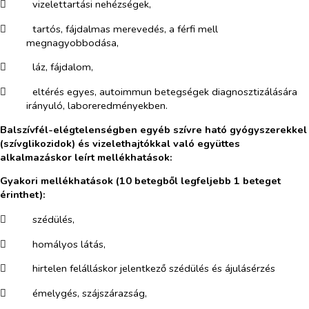
​
vizelettartási nehézségek,
​
tartós, fájdalmas merevedés, a férfi mell
megnagyobbodása,
​
láz, fájdalom,
​
eltérés egyes, autoimmun betegségek diagnosztizálására
irányuló, laboreredményekben.
Balszívfél-elégtelenségben egyéb szívre ható gyógyszerekkel
(szívglikozidok) és vizelethajtókkal való együttes
alkalmazáskor leírt mellékhatások:
Gyakori mellékhatások (10 betegből legfeljebb 1 beteget
érinthet):
​
szédülés,
​
homályos látás,
​
hirtelen felálláskor jelentkező szédülés és ájulásérzés
​
émelygés, szájszárazság,