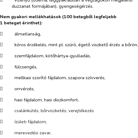
duzzanat formájában), gyengeségérzés.
Nem gyakori mellékhatások (100 betegből legfeljebb
1 beteget érinthet):
​
álmatlanság,
​
kóros érzékelés, mint pl. szúró, égető viszkető érzés a bőrön,
​
szemfájdalom, kötőhártya-gyulladás,
​
fülcsengés,
​
mellkasi szorító fájdalom, szapora szívverés,
​
orrvérzés,
​
hasi fájdalom, hasi diszkomfort,
​
csalánkütés, bőrviszketés, verejtékezés
​
ízületi fájdalom,
​
merevedési zavar,