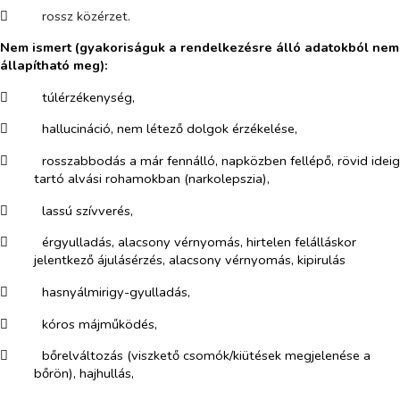
​
rossz közérzet.
Nem ismert (gyakoriságuk a rendelkezésre álló adatokból nem
állapítható meg):
​
túlérzékenység,
​
hallucináció, nem létező dolgok érzékelése,
​
rosszabbodás a már fennálló, napközben fellépő, rövid ideig
tartó alvási rohamokban (narkolepszia),
​
lassú szívverés,
​
érgyulladás, alacsony vérnyomás, hirtelen felálláskor
jelentkező ájulásérzés, alacsony vérnyomás, kipirulás
​
hasnyálmirigy-gyulladás,
​
kóros májműködés,
​
bőrelváltozás (viszkető csomók/kiütések megjelenése a
bőrön), hajhullás,