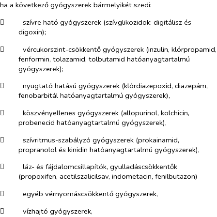
ha a következő gyógyszerek bármelyikét szedi:
​
szívre ható gyógyszerek (szívglikozidok: digitálisz és
digoxin);
​
vércukorszint-csökkentő gyógyszerek (inzulin, klórpropamid,
fenformin, tolazamid, tolbutamid hatóanyagtartalmú
gyógyszerek);
​
nyugtató hatású gyógyszerek (klórdiazepoxid, diazepám,
fenobarbitál hatóanyagtartalmú gyógyszerek),
​
köszvényellenes gyógyszerek (allopurinol, kolchicin,
probenecid hatóanyagtartalmú gyógyszerek),
​
szívritmus-szabályzó gyógyszerek (prokainamid,
propranolol és kinidin hatóanyagtartalmú gyógyszerek),
​
láz- és fájdalomcsillapítók, gyulladáscsökkentők
(propoxifen, acetilszalicilsav, indometacin, fenilbutazon)
​
egyéb vérnyomáscsökkentő gyógyszerek,
​
vízhajtó gyógyszerek,