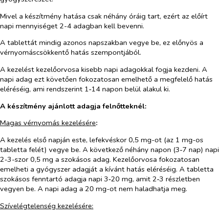
Mivel a készítmény hatása csak néhány óráig tart, ezért az előírt
napi mennyiséget 2-4 adagban kell bevenni.
A tablettát mindig azonos napszakban vegye be, ez előnyös a
vérnyomáscsökkentő hatás szempontjából.
A kezelést kezelőorvosa kisebb napi adagokkal fogja kezdeni. A
napi adag ezt követően fokozatosan emelhető a megfelelő hatás
eléréséig, ami rendszerint 1‑14 napon belül alakul ki.
A készítmény ajánlott adagja felnőtteknél:
Magas vérnyomás kezelésére
:
A kezelés első napján este, lefekvéskor 0,5 mg-ot (az 1 mg-os
tabletta felét) vegye be. A következő néhány napon (3‑7 nap) napi
2-3-szor 0,5 mg a szokásos adag. Kezelőorvosa fokozatosan
emelheti a gyógyszer adagját a kívánt hatás eléréséig. A tabletta
szokásos fenntartó adagja napi 3‑20 mg, amit 2‑3 részletben
vegyen be. A napi adag a 20 mg-ot nem haladhatja meg.
Szívelégtelenség kezelésére: