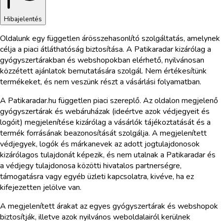
Hibajelentés
Oldalunk egy független árösszehasonlító szolgáltatás, amelynek
célja a piaci átláthatóság biztosítása. A Patikaradar kizárólag a
gyógyszertárakban és webshopokban elérhető, nyilvánosan
közzétett ajánlatok bemutatására szolgál. Nem értékesítünk
termékeket, és nem veszünk részt a vásárlási folyamatban.
A Patikaradar.hu független piaci szereplő. Az oldalon megjelenő
gyógyszertárak és webáruházak (ideértve azok védjegyeit és
logóit) megjelenítése kizárólag a vásárlók tájékoztatását és a
termék forrásának beazonosítását szolgálja. A megjelenített
védjegyek, logók és márkanevek az adott jogtulajdonosok
kizárólagos tulajdonát képezik, és nem utalnak a Patikaradar és
a védjegy tulajdonosa közötti hivatalos partnerségre,
támogatásra vagy egyéb üzleti kapcsolatra, kivéve, ha ez
kifejezetten jelölve van.
A megjelenített árakat az egyes gyógyszertárak és webshopok
biztosítják, illetve azok nyilvános weboldalairól kerülnek