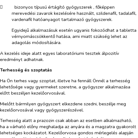
​
bizonyos típusú értágító gyógyszerek , főképpen
merevedési zavarok kezelésére használt, szildenafil, tadalafil,
vardenafil hatóanyagot tartalmazó gyógyszerek.
Egyidejű alkalmazásuk esetén ugyanis fokozódhat a tabletta
vérnyomáscsökkentő hatása, ami miatt szükség lehet az
adagolás módosítására.
A kezelés ideje alatt egyes laboratóriumi tesztek álpozitív
eredményt adhatnak.
Terhesség és szoptatás
Ha Ön terhes vagy szoptat, illetve ha fennáll Önnél a terhesség
lehetősége vagy gyermeket szeretne, a gyógyszer alkalmazása
előtt beszéljen kezelőorvosával.
Mielőtt bármilyen gyógyszert elkezdene szedni, beszélje meg
kezelőorvosával vagy gyógyszerészével.
Terhesség alatt a prazozin csak abban az esetben alkalmazható,
ha a várható előny meghaladja az anyára és a magzatra gyakorolt
lehetséges kockázatot. Kezelőorvosa gondos mérlegelés alapján