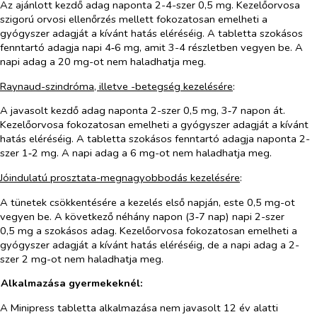
Az ajánlott kezdő adag naponta 2-4-szer 0,5 mg. Kezelőorvosa
szigorú orvosi ellenőrzés mellett fokozatosan emelheti a
gyógyszer adagját a kívánt hatás eléréséig. A tabletta szokásos
fenntartó adagja napi 4‑6 mg, amit 3-4 részletben vegyen be. A
napi adag a 20 mg-ot nem haladhatja meg.
Raynaud-szindróma, illetve -betegség kezelésére
:
A javasolt kezdő adag naponta 2-szer 0,5 mg, 3‑7 napon át.
Kezelőorvosa fokozatosan emelheti a gyógyszer adagját a kívánt
hatás eléréséig. A tabletta szokásos fenntartó adagja naponta 2-
szer 1‑2 mg. A napi adag a 6 mg-ot nem haladhatja meg.
Jóindulatú prosztata-megnagyobbodás kezelésére
:
A tünetek csökkentésére a kezelés első napján, este 0,5 mg-ot
vegyen be. A következő néhány napon (3‑7 nap) napi 2-szer
0,5 mg a szokásos adag. Kezelőorvosa fokozatosan emelheti a
gyógyszer adagját a kívánt hatás eléréséig, de a napi adag a 2-
szer 2 mg-ot nem haladhatja meg.
Alkalmazása gyermekeknél:
A Minipress tabletta alkalmazása nem javasolt 12 év alatti