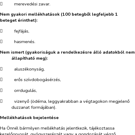
​
merevedési zavar.
Nem gyakori mellékhatások (100 betegből legfeljebb 1
beteget érinthet):
​
fejfájás,
​
hasmenés.
Nem ismert (gyakoriságuk a rendelkezésre álló adatokból nem
állapítható meg):
​
aluszékonyság,
​
erős szívdobogásérzés,
​
orrdugulás,
​
vizenyő (ödéma, leggyakrabban a végtagokon megjelenő
duzzanat formájában).
Mellékhatások bejelentése
Ha Önnél bármilyen mellékhatás jelentkezik, tájékoztassa
kezelőorvosát, gyógyszerészét vagy a gondozását végző