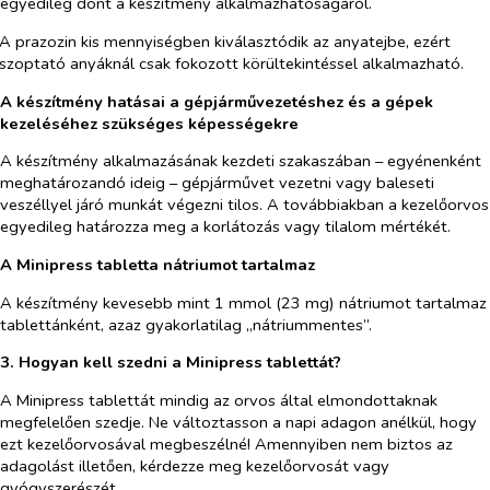
egyedileg dönt a készítmény alkalmazhatóságáról.
A prazozin kis mennyiségben kiválasztódik az anyatejbe, ezért
szoptató anyáknál csak fokozott körültekintéssel alkalmazható.
A készítmény hatásai a gépjárművezetéshez és a gépek
kezeléséhez szükséges képességekre
A készítmény alkalmazásának kezdeti szakaszában – egyénenként
meghatározandó ideig – gépjárművet vezetni vagy baleseti
veszéllyel járó munkát végezni tilos. A továbbiakban a kezelőorvos
egyedileg határozza meg a korlátozás vagy tilalom mértékét.
A Minipress tabletta nátriumot tartalmaz
A készítmény kevesebb mint 1 mmol (23 mg) nátriumot tartalmaz
tablettánként, azaz gyakorlatilag „nátriummentes”.
3. Hogyan kell szedni a Minipress tablettát?
A Minipress tablettát mindig az orvos által elmondottaknak
megfelelően szedje. Ne változtasson a napi adagon anélkül, hogy
ezt kezelőorvosával megbeszélné! Amennyiben nem biztos az
adagolást illetően, kérdezze meg kezelőorvosát vagy
gyógyszerészét.