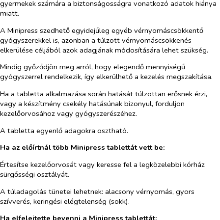
gyermekek számára a biztonságosságra vonatkozó adatok hiánya
miatt.
A Minipress szedhető egyidejűleg egyéb vérnyomáscsökkentő
gyógyszerekkel is, azonban a túlzott vérnyomáscsökkenés
elkerülése céljából azok adagjának módosítására lehet szükség.
Mindig győződjön meg arról, hogy elegendő mennyiségű
gyógyszerrel rendelkezik, így elkerülhető a kezelés megszakítása.
Ha a tabletta alkalmazása során hatását túlzottan erősnek érzi,
vagy a készítmény csekély hatásúnak bizonyul, forduljon
kezelőorvosához vagy gyógyszerészéhez.
A tabletta egyenlő adagokra osztható.
Ha az előírtnál több Minipress tablettát vett be:
Értesítse kezelőorvosát vagy keresse fel a legközelebbi kórház
sürgősségi osztályát.
A túladagolás tünetei lehetnek: alacsony vérnyomás, gyors
szívverés, keringési elégtelenség (sokk).
Ha elfelejtette bevenni a Minipress tablettát: