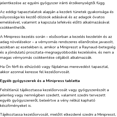
jelentkezése az egyéni gyógyszer iránti érzékenységtől függ.
Az eddigi tapasztalatok alapján a kezdeti tünetek gyakorisága és
súlyossága kis kezdő dózisok adásával és az adagok óvatos
emelésével, valamint a kapszula lefekvés előtti alkalmazásával
csökkenthetők.
A Minipress-kezelés során – elsősorban a kezelés kezdetén és az
adag növelésekor – a vérnyomás rendszeres ellenőrzése javasolt,
azokban az esetekben is, amikor a Minipresst a Raynaud-betegség
és a jóindulatú prosztata-megnagyobbodás kezelésére, és nem a
magas vérnyomás csökkentése céljából alkalmazzák.
Ha Ön férfi és elhúzódó vagy fájdalmas merevedést tapasztal,
akkor azonnal keresse fel kezelőorvosát.
Egyéb gyógyszerek
és a Minipress tabletta
Feltétlenül tájékoztassa kezelőorvosát vagy gyógyszerészét a
jelenleg vagy nemrégiben szedett, valamint szedni tervezett
egyéb gyógyszereiről, beleértve a vény nélkül kapható
készítményeket is.
Tájékoztassa kezelőorvosát, mielőtt elkezdené szedni a Minipresst,