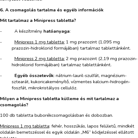
6. A csomagolás tartalma és egyéb információk
Mit tartalmaz a Minipress tabletta?
-​
A készítmény
hatóanyaga
:
-​
Minipress 1 mg tabletta:
1 mg prazozint (1,095 mg
prazozin-hidroklorid formájában) tartalmaz tablettánként.
-​
Minipress 2 mg tabletta:
2 mg prazozint (2,19 mg prazozin-
hidroklorid formájában) tartalmaz tablettánként.
-​
Egyéb összetevők
: nátrium-lauril-szulfát, magnézium-
sztearát, kukoricakeményítő, vízmentes kalcium-hidrogén-
foszfát, mikrokristályos cellulóz.
Milyen a Minipress tabletta külleme és mit tartalmaz a
csomagolás?
100 db tabletta buborékcsomagolásban és dobozban.
Minipress 1 mg tabletta
: fehér, hosszúkás, lapos felületű, mindkét
oldalán bemetszéssel és egyik oldalán „M6” kódjelzéssel ellátott