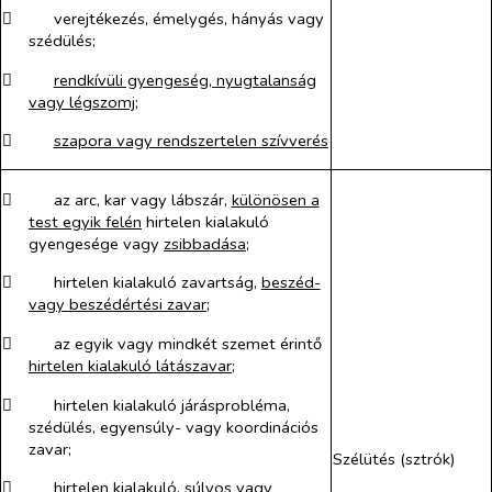
​
verejtékezés, émelygés, hányás vagy
szédülés;
​
rendkívüli gyengeség, nyugtalanság
vagy légszomj;
​
szapora vagy rendszertelen szívverés
​
az arc, kar vagy lábszár,
különösen a
test egyik felén
hirtelen kialakuló
gyengesége vagy
zsibbadása
;
​
hirtelen kialakuló zavartság,
beszéd-
vagy beszédértési zavar
;
​
az egyik vagy mindkét szemet érintő
hirtelen kialakuló látászavar
;
​
hirtelen kialakuló járásprobléma,
szédülés, egyensúly- vagy koordinációs
zavar;
Szélütés (sztrók)
​
hirtelen kialakuló, súlyos vagy