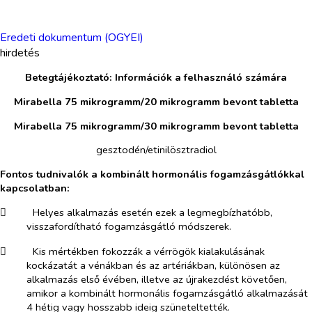
Eredeti dokumentum (OGYEI)
hirdetés
Betegtájékoztató: Információk a felhasználó számára
Mirabella 75 mikrogramm/20 mikrogramm bevont tabletta
Mirabella 75 mikrogramm/30 mikrogramm bevont tabletta
gesztodén/etinilösztradiol
Fontos tudnivalók a kombinált hormonális fogamzásgátlókkal
kapcsolatban:
​
Helyes alkalmazás esetén ezek a legmegbízhatóbb,
visszafordítható fogamzásgátló módszerek.
​
Kis mértékben fokozzák a vérrögök kialakulásának
kockázatát a vénákban és az artériákban, különösen az
alkalmazás első évében, illetve az újrakezdést követően,
amikor a kombinált hormonális fogamzásgátló alkalmazását
4 hétig vagy hosszabb ideig szüneteltették.