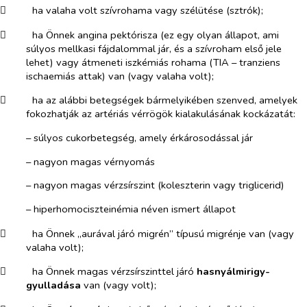
​
ha valaha volt szívrohama vagy szélütése (sztrók);
​
ha Önnek angina pektórisza (ez egy olyan állapot, ami
súlyos mellkasi fájdalommal jár, és a szívroham első jele
lehet) vagy átmeneti iszkémiás rohama (TIA – tranziens
ischaemiás attak) van (vagy valaha volt);
​
ha az alábbi betegségek bármelyikében szenved, amelyek
fokozhatják az artériás vérrögök kialakulásának kockázatát:
–​
súlyos cukorbetegség, amely érkárosodással jár
–​
nagyon magas vérnyomás
–​
nagyon magas vérzsírszint (koleszterin vagy triglicerid)
–​
hiperhomociszteinémia néven ismert állapot
​
ha Önnek „aurával járó migrén” típusú migrénje van (vagy
valaha volt);
​
ha Önnek magas vérzsírszinttel járó
hasnyálmirigy-
gyulladása
van (vagy volt);