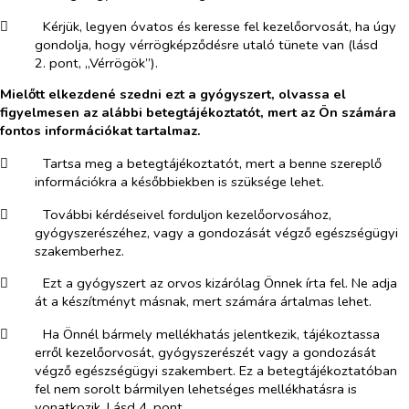
​
Kérjük, legyen óvatos és keresse fel kezelőorvosát, ha úgy
gondolja, hogy vérrögképződésre utaló tünete van (lásd
2. pont, „Vérrögök”).
Mielőtt elkezdené szedni ezt a gyógyszert, olvassa el
figyelmesen az alábbi betegtájékoztatót, mert az Ön számára
fontos információkat tartalmaz.
​
Tartsa meg a betegtájékoztatót, mert a benne szereplő
információkra a későbbiekben is szüksége lehet.
​
További kérdéseivel forduljon kezelőorvosához,
gyógyszerészéhez, vagy a gondozását végző egészségügyi
szakemberhez.
​
Ezt a gyógyszert az orvos kizárólag Önnek írta fel. Ne adja
át a készítményt másnak, mert számára ártalmas lehet.
​
Ha Önnél bármely mellékhatás jelentkezik, tájékoztassa
erről kezelőorvosát, gyógyszerészét vagy a gondozását
végző egészségügyi szakembert. Ez a betegtájékoztatóban
fel nem sorolt bármilyen lehetséges mellékhatásra is
vonatkozik. Lásd 4. pont.