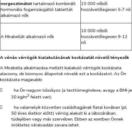
norgesztimátot
tartalmazó kombinált
10 000 nőből
hormonális fogamzásgátló tablettát
hozzávetőlegesen 5‑7 nő
alkalmazó nők
10 000 nőből
A Mirabellát alkalmazó nők
hozzávetőlegesen 9-12
nő
A vénás vérrögök kialakulásának kockázatát növelő tényezők
A Mirabella alkalmazása mellett kialakuló vérrögök kockázata
alacsony, de bizonyos állapotok növelik ezt a kockázatot. Az Ön
kockázata magasabb:
​
ha Ön nagyon túlsúlyos (a testtömegindexe, avagy a BMI-je
2
30 kg/m
felett van);
​
ha valamelyik közvetlen családtagjának fiatal korában (pl.
50 éves életkor előtt) vérrög alakult ki a lábszárában,
tüdejében vagy más szervében. Ebben az esetben Önnek
örökletes véralvadási zavara lehet.