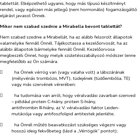
tablettát. Elképzelhető ugyanis, hogy más típusú készítményt
rendel, vagy egészen más jellegű (nem hormonális) fogamzásgátló
eljárást javasol Önnek.
Mikor nem szabad szednie a Mirabella bevont tablettát?
Nem szabad szednie a Mirabellát, ha az alább felsorolt állapotok
valamelyike fennáll Önnél. Tájékoztassa a kezelőorvosát, ha az
alábbi állapotok bármelyike fennáll Önnél. Kezelőorvosa
megbeszéli Önnel, hogy melyik születésszabályozó módszer lenne
megfelelőbb az Ön számára.
​
ha Önnek vérrög van (vagy valaha volt) a lábszárának
(mélyvénás trombózis, MVT), tüdejének (tüdőembólia, TE)
vagy más szervének vérerében;
​
ha tudomása van arról, hogy véralvadási zavarban szenved
– például protein C‑hiány, protein S‑hiány,
antithrombin III‑hiány, az V. véralvadási faktor Leiden-
mutációja vagy antifoszfolipid antitestek jelenléte;
​
ha Önnél műtéti beavatkozást szükséges végezni vagy
hosszú ideig fekvőbeteg (lásd a „Vérrögök” pontot);