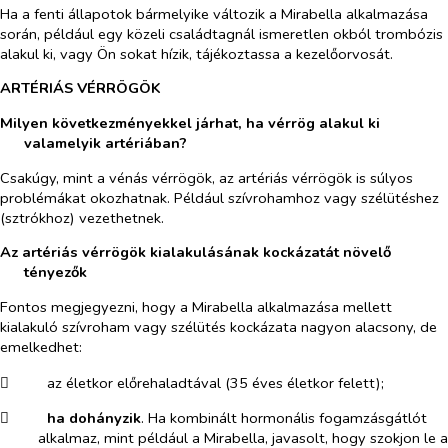
Ha a fenti állapotok bármelyike változik a Mirabella alkalmazása
során, például egy közeli családtagnál ismeretlen okból trombózis
alakul ki, vagy Ön sokat hízik, tájékoztassa a kezelőorvosát.
ARTÉRIÁS VÉRRÖGÖK
Milyen következményekkel járhat, ha vérrög alakul ki
valamelyik artériában?
Csakúgy, mint a vénás vérrögök, az artériás vérrögök is súlyos
problémákat okozhatnak. Például szívrohamhoz vagy szélütéshez
(sztrókhoz) vezethetnek.
Az artériás vérrögök kialakulásának kockázatát növelő
tényezők
Fontos megjegyezni, hogy a Mirabella alkalmazása mellett
kialakuló szívroham vagy szélütés kockázata nagyon alacsony, de
emelkedhet:
​
az életkor előrehaladtával (35 éves életkor felett);
​
ha dohányzik
. Ha kombinált hormonális fogamzásgátlót
alkalmaz, mint például a Mirabella, javasolt, hogy szokjon le a