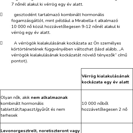
7 nőnél alakul ki vérrög egy év alatt.
​
gesztodént tartalmazó kombinált hormonális
fogamzásgátlót, mint például a Mirabella-t alkalmazó
10 000 nő közül hozzávetőlegesen 9‑12 nőnél alakul ki
vérrög egy év alatt.
​
A vérrögök kialakulásának kockázata az Ön személyes
kórtörténetének függvényében változhat (lásd alább, „A
vérrögök kialakulásának kockázatát növelő tényezők” című
pontot).
Vérrög kialakulásának
kockázata egy év alatt
Olyan nők, akik
nem alkalmaznak
kombinált hormonális
10 000 nőből
tablettát/tapaszt/gyűrűt és nem
hozzávetőlegesen 2 nő
terhesek
Levonorgesztrelt, noretiszteront vagy