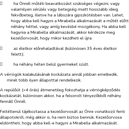
​
ha Önnél műtéti beavatkozást szükséges végezni, vagy
valamilyen sérülés vagy betegség miatt hosszabb ideig
fekvőbeteg, illetve ha a lábszára gipszkötésben van. Lehet,
hogy abba kell hagyni a Mirabella alkalmazását a műtét előtt
néhány héttel, vagy amíg kevésbé mozgékony. Ha abba kell
hagynia a Mirabella alkalmazását, akkor kérdezze meg
kezelőorvosát, hogy mikor kezdheti el újra.
​
az életkor előrehaladtával (különösen 35 éves életkor
felett);
​
ha néhány héten belül gyermeket szült.
A vérrögök kialakulásának kockázata annál jobban emelkedik,
minél több ilyen állapottal rendelkezik.
A repülőút (>4 órás) átmenetileg fokozhatja a vérrögképződés
kockázatát, különösen akkor, ha a felsorolt tényezőkből néhány
fennáll Önnél.
Feltétlenül tájékoztassa a kezelőorvosát az Önre vonatkozó fenti
állapotokról, még akkor is, ha nem biztos bennük. Kezelőorvosa
eldöntheti, hogy abba kell-e hagyni a Mirabella alkalmazását.