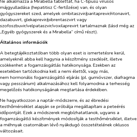
Ne alkalmazza a Mirabella tablettát, ha C-típusú vírusos
májgyulladása (hepatitisz C-fertőzése) van, és olyan
gyógyszereket szed, amelyek ombitaszvir/paritaprevir/ritonavirt,
dazabuvirt, glekaprevir/pibrentaszvirt vagy
szofoszbuvir/velpataszvir/voxilaprevirt tartalmaznak (lásd még az
„Egyéb gyógyszerek és a Mirabella” című részt).
Általános információk
A betegtájékoztatóban több olyan eset is ismertetésre kerül,
amelyeknél abba kell hagynia a készítmény szedését, illetve
csökkenhet a fogamzásgátlás hatékonysága. Ezekben az
esetekben tartózkodnia kell a nemi élettől, vagy más,
nem hormonális fogamzásgátló eljárás (pl. gumióvszer, diafragma
vagy pesszárium) alkalmazásához kell folyamodnia a terhesség
megelőzés hatékonyságának megtartása érdekében.
Ne hagyatkozzon a naptár-módszerre, és az ébredési
testhőmérséklet alapján se próbálja megállapítani a peteérés
időpontját. Ezek a módszerek megbízhatatlanok, ugyanis a
fogamzásgátló készítmények módosítják a testhőmérséklet, illetve
a méhnyak csatornában lévő nyákdugó összetételének ciklusos
változásait.