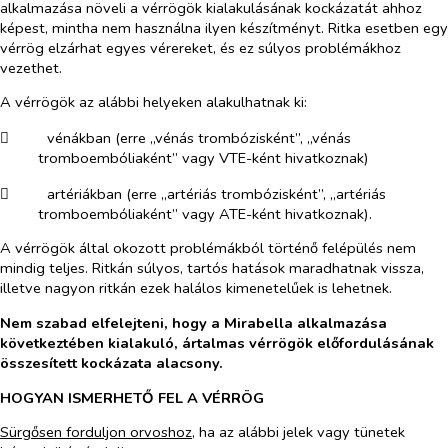
alkalmazása növeli a vérrögök kialakulásának kockázatát ahhoz
képest, mintha nem használna ilyen készítményt. Ritka esetben egy
vérrög elzárhat egyes vérereket, és ez súlyos problémákhoz
vezethet.
A vérrögök az alábbi helyeken alakulhatnak ki:
​
vénákban (erre „vénás trombózisként”, „vénás
tromboembóliaként” vagy VTE-ként hivatkoznak)
​
artériákban (erre „artériás trombózisként”, „artériás
tromboembóliaként” vagy ATE-ként hivatkoznak).
A vérrögök által okozott problémákból történő felépülés nem
mindig teljes. Ritkán súlyos, tartós hatások maradhatnak vissza,
illetve nagyon ritkán ezek halálos kimenetelűek is lehetnek.
Nem szabad elfelejteni, hogy a Mirabella alkalmazása
következtében kialakuló, ártalmas vérrögök előfordulásának
összesített kockázata alacsony.
HOGYAN ISMERHETŐ FEL A VÉRRÖG
Sürgősen forduljon orvoshoz,
ha az alábbi jelek vagy tünetek