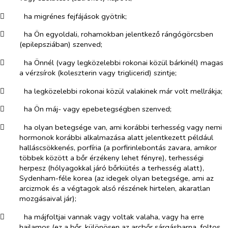
​
ha migrénes fejfájások gyötrik;
​
ha Ön egyoldali, rohamokban jelentkező rángógörcsben
(epilepsziában) szenved;
​
ha Önnél (vagy legközelebbi rokonai közül bárkinél) magas
a vérzsírok (koleszterin vagy triglicerid) szintje;
​
ha legközelebbi rokonai közül valakinek már volt mellrákja;
​
ha Ön máj- vagy epebetegségben szenved;
​
ha olyan betegsége van, ami korábbi terhesség vagy nemi
hormonok korábbi alkalmazása alatt jelentkezett például
halláscsökkenés, porfíria (a porfirinlebontás zavara, amikor
többek között a bőr érzékeny lehet fényre), terhességi
herpesz (hólyagokkal járó bőrkiütés a terhesség alatt),
Sydenham-féle korea (az idegek olyan betegsége, ami az
arcizmok és a végtagok alsó részének hirtelen, akaratlan
mozgásaival jár);
​
ha májfoltjai vannak vagy voltak valaha, vagy ha erre
hajlamos (ez a bőr, különösen az arcbőr sárgásbarna, foltos