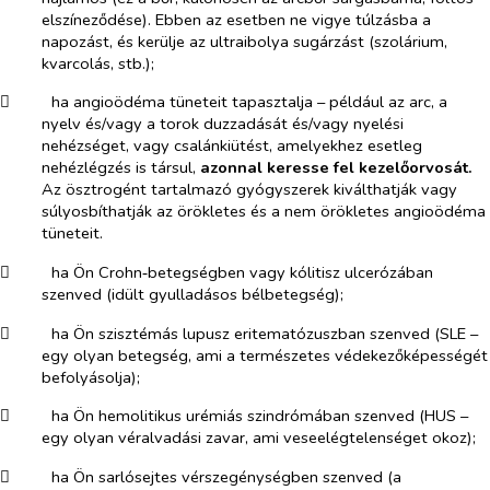
elszíneződése). Ebben az esetben ne vigye túlzásba a
napozást, és kerülje az ultraibolya sugárzást (szolárium,
kvarcolás, stb.);
​
ha angioödéma tüneteit tapasztalja – például az arc, a
nyelv és/vagy a torok duzzadását és/vagy nyelési
nehézséget, vagy csalánkiütést, amelyekhez esetleg
nehézlégzés is társul,
azonnal keresse fel kezelőorvosát.
Az ösztrogént tartalmazó gyógyszerek kiválthatják vagy
súlyosbíthatják az örökletes és a nem örökletes angioödéma
tüneteit.
​
ha Ön Crohn‑betegségben vagy kólitisz ulcerózában
szenved (idült gyulladásos bélbetegség);
​
ha Ön szisztémás lupusz eritematózuszban szenved (SLE –
egy olyan betegség, ami a természetes védekezőképességét
befolyásolja);
​
ha Ön hemolitikus urémiás szindrómában szenved (HUS –
egy olyan véralvadási zavar, ami veseelégtelenséget okoz);
​
ha Ön sarlósejtes vérszegénységben szenved (a