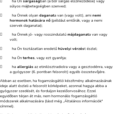
​
ha Ön
sárgaság
ban (a bőr sárgás elszíneződése) vagy
súlyos májbetegségben szenved;
​
ha Önnek olyan
daganat
a van (vagy volt), ami
nemi
hormonok hatására nő
(például emlőrák, vagy a nemi
szervek daganatai);
​
ha Önnek jó- vagy rosszindulatú
májdaganat
a van vagy
volt;
​
ha Ön tisztázatlan eredetű
hüvelyi vérzés
t észlel;
​
ha Ön
terhes
, vagy ezt gyanítja;
​
ha
allergiás
az etinilösztradiolra vagy a gesztodénra, vagy
a gyógyszer (6. pontban felsorolt) egyéb összetevőjére.
Abban az esetben, ha fogamzásgátló készítmény alkalmazásának
ideje alatt észleli a felsorolt kórképeket, azonnal hagyja abba a
gyógyszer szedését, és forduljon kezelőorvosához. Ezzel
egyidőben térjen át más, nem hormonális fogamzásgátló
módszerek alkalmazására
(lásd még „Általános információk"
címmel).