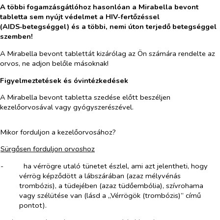
A többi fogamzásgátlóhoz hasonlóan a Mirabella bevont
tabletta sem nyújt védelmet a HIV-fertőzéssel
(AIDS‑betegséggel) és a többi, nemi úton terjedő betegséggel
szemben!
A Mirabella bevont tablettát kizárólag az Ön számára rendelte az
orvos, ne adjon belőle másoknak!
Figyelmeztetések és óvintézkedések
A Mirabella bevont tabletta szedése előtt beszéljen
kezelőorvosával vagy gyógyszerészével.
Mikor forduljon a kezelőorvosához?
Sürgősen forduljon orvoshoz
-​
ha vérrögre utaló tünetet észlel, ami azt jelentheti, hogy
vérrög képződött a lábszárában (azaz mélyvénás
trombózis), a tüdejében (azaz tüdőembólia), szívrohama
vagy szélütése van (lásd a „Vérrögök (trombózis)” című
pontot).