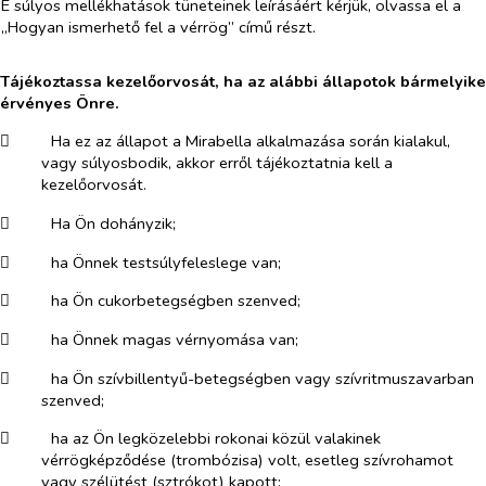
E súlyos mellékhatások tüneteinek leírásáért kérjük, olvassa el a
„Hogyan ismerhető fel a vérrög” című részt.
Tájékoztassa kezelőorvosát, ha az alábbi állapotok bármelyike
érvényes Önre.
​
Ha ez az állapot a Mirabella alkalmazása során kialakul,
vagy súlyosbodik, akkor erről tájékoztatnia kell a
kezelőorvosát.
​
Ha Ön dohányzik;
​
ha Önnek testsúlyfeleslege van;
​
ha Ön cukorbetegségben szenved;
​
ha Önnek magas vérnyomása van;
​
ha Ön szívbillentyű-betegségben vagy szívritmuszavarban
szenved;
​
ha az Ön legközelebbi rokonai közül valakinek
vérrögképződése (trombózisa) volt, esetleg szívrohamot
vagy szélütést (sztrókot) kapott;