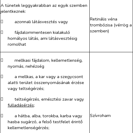
A tünetek leggyakrabban az egyik szemben
jelentkeznek:
Retinális véna
​
azonnali látásvesztés vagy
trombózisa (vérrög a
szemben)
​
fájdalommentesen kialakuló
homályos látás, ami látásvesztésig
romolhat
​
mellkasi fájdalom, kellemetlenség,
nyomás, nehézség
​
a mellkas, a kar vagy a szegycsont
alatti terület összenyomásának érzése
vagy teltségérzés;
​
teltségérzés, emésztési zavar vagy
fulladásérzés
;
Szívroham
​
a hátba, alba, torokba, karba vagy
hasba sugárzó, a felső testfelet érintő
kellemetlenségérzés;