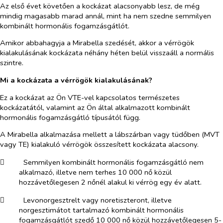
Az első évet követően a kockázat alacsonyabb lesz, de még
mindig magasabb marad annál, mint ha nem szedne semmilyen
kombinált hormonális fogamzásgátlót.
Amikor abbahagyja a Mirabella szedését, akkor a vérrögök
kialakulásának kockázata néhány héten belül visszaáll a normális
szintre.
Mi a kockázata a vérrögök kialakulásának?
Ez a kockázat az Ön VTE-vel kapcsolatos természetes
kockázatától, valamint az Ön által alkalmazott kombinált
hormonális fogamzásgátló típusától függ.
A Mirabella alkalmazása mellett a lábszárban vagy tüdőben (MVT
vagy TE) kialakuló vérrögök összesített kockázata alacsony.
​
Semmilyen kombinált hormonális fogamzásgátló nem
alkalmazó, illetve nem terhes 10 000 nő közül
hozzávetőlegesen 2 nőnél alakul ki vérrög egy év alatt.
​
Levonorgesztrelt vagy noretiszteront, illetve
norgesztimátot tartalmazó kombinált hormonális
fogamzásgátlót szedő 10 000 nő közül hozzávetőlegesen 5-