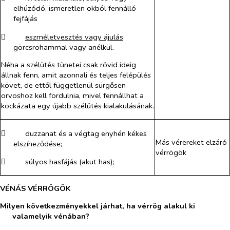
elhúzódó, ismeretlen okból fennálló
fejfájás
​
eszméletvesztés vagy ájulás
görcsrohammal vagy anélkül.
Néha a szélütés tünetei csak rövid ideig
állnak fenn, amit azonnali és teljes felépülés
követ, de ettől függetlenül sürgősen
orvoshoz kell fordulnia, mivel fennállhat a
kockázata egy újabb szélütés kialakulásának.
​
duzzanat és a végtag enyhén kékes
Más vérereket elzáró
elszíneződése;
vérrögök
​
súlyos hasfájás (akut has);
VÉNÁS VÉRRÖGÖK
Milyen következményekkel járhat, ha vérrög alakul ki
valamelyik vénában?