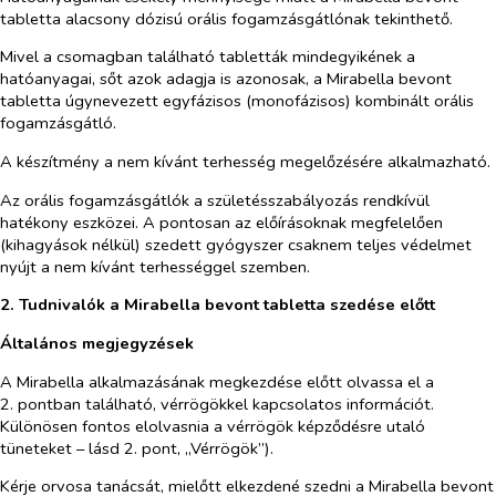
tabletta alacsony dózisú orális fogamzásgátlónak tekinthető.
Mivel a csomagban található tabletták mindegyikének a
hatóanyagai, sőt azok adagja is azonosak, a Mirabella bevont
tabletta úgynevezett egyfázisos (monofázisos) kombinált orális
fogamzásgátló.
A készítmény a nem kívánt terhesség megelőzésére alkalmazható.
Az orális fogamzásgátlók a születésszabályozás rendkívül
hatékony eszközei. A pontosan az előírásoknak megfelelően
(kihagyások nélkül) szedett gyógyszer csaknem teljes védelmet
nyújt a nem kívánt terhességgel szemben.
2. Tudnivalók a Mirabella bevont tabletta szedése előtt
Általános megjegyzések
A Mirabella alkalmazásának megkezdése előtt olvassa el a
2. pontban található, vérrögökkel kapcsolatos információt.
Különösen fontos elolvasnia a vérrögök képződésre utaló
tüneteket – lásd 2. pont, „Vérrögök”).
Kérje orvosa tanácsát, mielőtt elkezdené szedni a Mirabella bevont