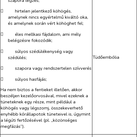
szapora légzés;
​
hirtelen jelentkező köhögés,
amelynek nincs egyértelmű kiváltó oka,
és amelynek során vért köhöghet fel;
​
éles mellkasi fájdalom, ami mély
belégzésre fokozódik;
​
súlyos szédülékenység vagy
Tüdőembólia
szédülés;
​
szapora vagy rendszertelen szívverés
​
súlyos hasfájás;
Ha nem biztos a fentieket illetően, akkor
beszéljen kezelőorvosával, mivel ezeknek a
tüneteknek egy része, mint például a
köhögés vagy légszomj, összekeverhető
enyhébb kórállapotok tüneteivel is, úgymint
a légúti fertőzésével (pl. „közönséges
megfázás”).