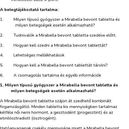
A betegtájékoztató tartalma:
1.​
Milyen típusú gyógyszer a Mirabella bevont tabletta és
milyen betegségek esetén alkalmazható?
2.​
Tudnivalók a Mirabella bevont tabletta szedése előtt.
3.​
Hogyan kell szedni a Mirabella bevont tablettát?
4.​
Lehetséges mellékhatások
5.​
Hogyan kell a Mirabella bevont tablettát tárolni?
6.​
A csomagolás tartalma és egyéb információk
1. Milyen típusú gyógyszer a Mirabella bevont tabletta és
milyen betegségek esetén alkalmazható?
A Mirabella bevont tabletta szájon át szedhető kombinált
fogamzásgátló. Minden tabletta kis mennyiségben tartalmaz
kétféle női nemi hormont, a gesztodént (progesztint) és az
etinilösztradiolt (ösztrogént).
Hatóanyagainak csekély mennyisége miatt a Mirabella bevont