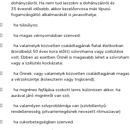
dohányzásról. Ha nem tud leszokni a dohányzásról és
35 évesnél idősebb, akkor kezelőorvosa más típusú
fogamzásgátló alkalmazását is javasolhatja;
​
ha túlsúlyos;
​
ha magas vérnyomásban szenved;
​
ha valamelyik közvetlen családtagjának fiatal életkorban
(körülbelül 50 éves kora előtt) szívrohama vagy szélütése
volt. Ebben az esetben Önnél is magasabb lehet a szívroham
vagy a szélütés kockázata;
​
ha Önnek, vagy valamelyik közvetlen családtagjának magas
a vérzsírszintje (koleszterin vagy triglicerid);
​
ha migrénes fejfájása szokott lenni, különösen akkor, ha
aurával járó migrénről van szó;
​
ha valamilyen szívproblémája van (szívbillentyű-
rendellenesség, pitvarremegésnek nevezett ritmuszavar)
​
ha cukorbetegségben szenved.