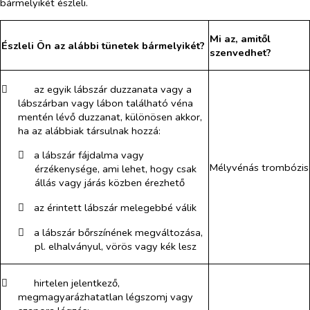
bármelyikét észleli.
Mi az, amitől
Észleli Ön az alábbi tünetek bármelyikét?
szenvedhet?
​
az egyik lábszár duzzanata vagy a
lábszárban vagy lábon található véna
mentén lévő duzzanat, különösen akkor,
ha az alábbiak társulnak hozzá:
​
a lábszár fájdalma vagy
Mélyvénás trombózis
érzékenysége, ami lehet, hogy csak
állás vagy járás közben érezhető
​
az érintett lábszár melegebbé válik
​
a lábszár bőrszínének megváltozása,
pl. elhalványul, vörös vagy kék lesz
​
hirtelen jelentkező,
megmagyarázhatatlan légszomj vagy