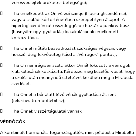
vörösvérsejtek örökletes betegsége);
​
ha emelkedett az Ön vérzsírszintje (hipertrigliceridémia),
vagy a családi kórtörténetében szerepel ilyen állapot. A
hipertrigliceridémiát összefüggésbe hozták a pankreatitisz
(hasnyálmirigy-gyulladás) kialakulásának emelkedett
kockázatával.
​
ha Önnél műtéti beavatkozást szükséges végezni, vagy
hosszú ideig fekvőbeteg (lásd a „Vérrögök” pontot);
​
ha Ön nemrégiben szült, akkor Önnél fokozott a vérrögök
kialakulásának kockázata. Kérdezze meg kezelőorvosát, hogy
a szülés után mennyi idő elteltével kezdheti meg a Mirabella
szedését.
​
ha Önnél a bőr alatt lévő vénák gyulladása áll fent
(felszínes tromboflebitisz);
​
ha Önnek visszértágulatai vannak.
VÉRRÖGÖK
A kombinált hormonális fogamzásgátlók, mint például a Mirabella