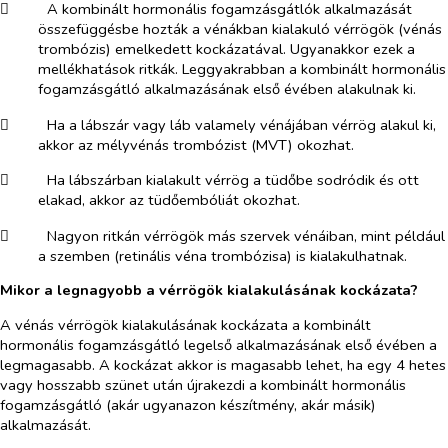
​
A kombinált hormonális fogamzásgátlók alkalmazását
összefüggésbe hozták a vénákban kialakuló vérrögök (vénás
trombózis) emelkedett kockázatával. Ugyanakkor ezek a
mellékhatások ritkák. Leggyakrabban a kombinált hormonális
fogamzásgátló alkalmazásának első évében alakulnak ki.
​
Ha a lábszár vagy láb valamely vénájában vérrög alakul ki,
akkor az mélyvénás trombózist (MVT) okozhat.
​
Ha lábszárban kialakult vérrög a tüdőbe sodródik és ott
elakad, akkor az tüdőembóliát okozhat.
​
Nagyon ritkán vérrögök más szervek vénáiban, mint például
a szemben (retinális véna trombózisa) is kialakulhatnak.
Mikor a legnagyobb a vérrögök kialakulásának kockázata?
A vénás vérrögök kialakulásának kockázata a kombinált
hormonális fogamzásgátló legelső alkalmazásának első évében a
legmagasabb. A kockázat akkor is magasabb lehet, ha egy 4 hetes
vagy hosszabb szünet után újrakezdi a kombinált hormonális
fogamzásgátló (akár ugyanazon készítmény, akár másik)
alkalmazását.