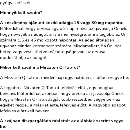
gyógyszerészét.
Mennyit kell szedni?
A készítmény ajánlott kezdő adagja 15 vagy 30 mg naponta.
Előfordulhat, hogy orvosa egy pár nap múlva azt javasolja Önnek,
hogy növeljék az adagot arra a mennyiségre, ami a legjobb az Ön
számára (15 és 45 mg között naponta). Az adag általában
ugyanaz minden korcsoport számára. Mindamellett, ha Ön idős
beteg vagy vese- illetve májbetegsége van, az orvosa
módosíthatja az adagot.
Mikor kell szedni a Mirzaten Q-Tab-ot?
A Mirzaten Q-Tab-ot minden nap ugyanabban az időben vegye be.
A legjobb a Mirzaten Q-Tab-ot lefekvés előtt, egy adagban
bevenni. Előfordulhat azonban, hogy orvosa azt javasolja Önnek,
hogy a Mirzaten Q-Tab adagját több részletben vegye be – az
egyiket reggel, a másikat este, lefekvés előtt. A nagyobb adagot
lefekvés előtt kell bevenni.
A szájban diszpergálódó tablettát az alábbiak szerint vegye
be: