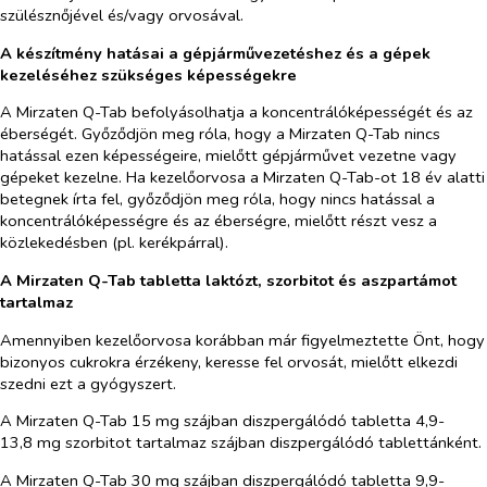
szülésznőjével és/vagy orvosával.
A készítmény hatásai a gépjárművezetéshez és a gépek
kezeléséhez szükséges képességekre
A Mirzaten Q-Tab befolyásolhatja a koncentrálóképességét és az
éberségét. Győződjön meg róla, hogy a Mirzaten Q-Tab nincs
hatással ezen képességeire, mielőtt gépjárművet vezetne vagy
gépeket kezelne. Ha kezelőorvosa a Mirzaten Q-Tab-ot 18 év alatti
betegnek írta fel, győződjön meg róla, hogy nincs hatással a
koncentrálóképességre és az éberségre, mielőtt részt vesz a
közlekedésben (pl. kerékpárral).
A Mirzaten Q-Tab tabletta laktózt, szorbitot és aszpartámot
tartalmaz
Amennyiben kezelőorvosa korábban már figyelmeztette Önt, hogy
bizonyos cukrokra érzékeny, keresse fel orvosát, mielőtt elkezdi
szedni ezt a gyógyszert.
A Mirzaten Q-Tab 15 mg szájban diszpergálódó tabletta 4,9-
13,8 mg szorbitot tartalmaz szájban diszpergálódó tablettánként.
A Mirzaten Q-Tab 30 mg szájban diszpergálódó tabletta 9,9-