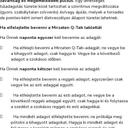
zavartság és megemelkedett pulzus.
Egy lehetséges
túladagolás tünetei közé tartozhat a szívritmus megváltozása
(gyors, szabálytalan szívverés) és/vagy ájulás, melyek a torsades
de pointes‑ként ismert életveszélyes állapot tünetei lehetnek.
Ha elfelejtette bevenni a Mirzaten Q-Tab tablettát
Ha Önnek
naponta egyszer
kell bevennie az adagját:
​
Ha elfelejti bevenni a Mirzaten Q-Tab-adagját, ne vegye be
a kihagyott adagot, csak hagyja ki. Vegye be a következő
adagot a szokásos időben.
Ha Önnek
naponta kétszer
kell bevennie az adagját:
​
Ha elfelejtette bevenni a reggeli adagot, egyszerűen csak
vegye be az esti adaggal együtt.
​
Ha elfelejtette bevenni az esti adagot, ne vegye be a
következő reggeli adaggal együtt, csak hagyja ki és folytassa
a szedést a szokásos reggeli és esti adagokkal.
​
Ha mindkét adagot elfelejtette bevenni, ne próbálja meg
pótolni a kihagyott adagokat. Hagyja ki mindkét adagot és