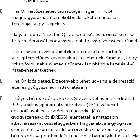
szívritmusra.
​
ha Ön fertőzés jeleit tapasztalja magán, mint pl.
megmagyarázhatatlan okokból kialakuló magas láz,
torokfájás vagy szájfekély.
Hagyja abba a Mirzaten Q-Tab szedését és azonnal keresse
fel kezelőorvosát, hogy vérvizsgálatot végezhessenek Önnél.
Ritka esetben ezek a tünetek a csontvelőben történő
vérsejttermelődés zavarának a jelei lehetnek. Amellett, hogy
ritkán fordulnak elő, ezek a tünetek leginkább a kezelés 4.‑6.
hetében jelentkeznek.
​
ha Ön idős beteg. Érzékenyebb lehet ugyanis a depresszió
ellenes gyógyszerek mellékhatásaira.
​
súlyos bőrreakciókat, köztük Stevens–Johnson-szindrómát
(SJS), toxikus epidermális nekrolízist (TEN), valamint
eozinofíliával és szisztémás tünetekkel járó
gyógyszerreakciót (DRESS) jelentettek a mirtazapin
alkalmazásával összefüggésben. Hagyja abba a gyógyszer
szedését és azonnal forduljon orvoshoz, ha ezen súlyos
bőrreakciók 4. pontban leírt tüneteinek bármelyikét észleli. Ha