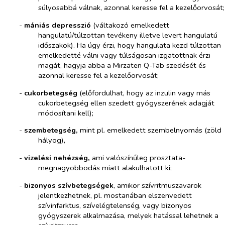
súlyosabbá válnak, azonnal keresse fel a kezelőorvosát;
-​
mániás depresszió
(váltakozó emelkedett
hangulatú/túlzottan tevékeny illetve levert hangulatú
időszakok). Ha úgy érzi, hogy hangulata kezd túlzottan
emelkedetté válni vagy túlságosan izgatottnak érzi
magát, hagyja abba a Mirzaten Q-Tab szedését és
azonnal keresse fel a kezelőorvosát;
-​
cukorbetegség
(előfordulhat, hogy az inzulin vagy más
cukorbetegség ellen szedett gyógyszerének adagját
módosítani kell);
-​
szembetegség,
mint pl. emelkedett szembelnyomás (zöld
hályog),
-​
vizelési nehézség,
ami valószínűleg prosztata-
megnagyobbodás miatt alakulhatott ki;
-​
bizonyos szívbetegségek
, amikor szívritmuszavarok
jelentkezhetnek, pl. mostanában elszenvedett
szívinfarktus, szívelégtelenség, vagy bizonyos
gyógyszerek alkalmazása, melyek hatással lehetnek a