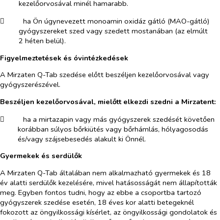
kezelőorvosával minél hamarabb.
​
ha Ön úgynevezett monoamin oxidáz gátló (MAO-gátló)
gyógyszereket szed vagy szedett mostanában (az elmúlt
2 héten belül).
Figyelmeztetések és óvintézkedések
A Mirzaten Q-Tab szedése előtt beszéljen kezelőorvosával vagy
gyógyszerészével.
Beszéljen kezelőorvosával, mielőtt elkezdi szedni a Mirzatent:
​
ha a mirtazapin vagy más gyógyszerek szedését követően
korábban súlyos bőrkiütés vagy bőrhámlás, hólyagosodás
és/vagy szájsebesedés alakult ki Önnél.
Gyermekek és serdülők
A Mirzaten Q-Tab általában nem alkalmazható gyermekek és 18
év alatti serdülők kezelésére, mivel hatásosságát nem állapították
meg. Egyben fontos tudni, hogy az ebbe a csoportba tartozó
gyógyszerek szedése esetén, 18 éves kor alatti betegeknél
fokozott az öngyilkossági kísérlet, az öngyilkossági gondolatok és