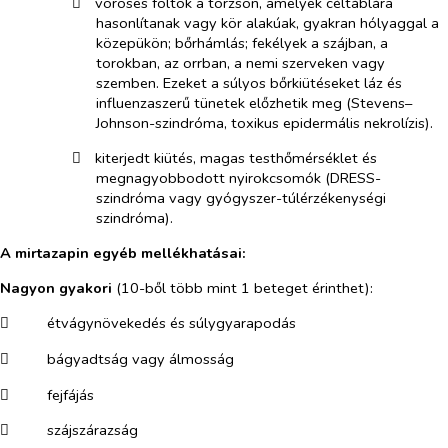
​
vöröses foltok a törzsön, amelyek céltáblára
hasonlítanak vagy kör alakúak, gyakran hólyaggal a
közepükön; bőrhámlás; fekélyek a szájban, a
torokban, az orrban, a nemi szerveken vagy
szemben. Ezeket a súlyos bőrkiütéseket láz és
influenzaszerű tünetek előzhetik meg (Stevens–
Johnson-szindróma, toxikus epidermális nekrolízis).
​
kiterjedt kiütés, magas testhőmérséklet és
megnagyobbodott nyirokcsomók (DRESS-
szindróma vagy gyógyszer-túlérzékenységi
szindróma).
A mirtazapin egyéb mellékhatásai:
Nagyon gyakori
(10-ből több mint 1 beteget érinthet):
​
étvágynövekedés és súlygyarapodás
​
bágyadtság vagy álmosság
​
fejfájás
​
szájszárazság