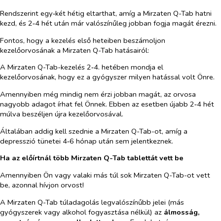
Rendszerint egy‑két hétig eltarthat, amíg a Mirzaten Q-Tab hatni
kezd, és 2‑4 hét után már valószínűleg jobban fogja magát érezni.
Fontos, hogy a kezelés első heteiben beszámoljon
kezelőorvosának a Mirzaten Q-Tab hatásairól:
A Mirzaten Q-Tab-kezelés 2‑4. hetében mondja el
kezelőorvosának, hogy ez a gyógyszer milyen hatással volt Önre.
Amennyiben még mindig nem érzi jobban magát, az orvosa
nagyobb adagot írhat fel Önnek. Ebben az esetben újabb 2‑4 hét
múlva beszéljen újra kezelőorvosával.
Általában addig kell szednie a Mirzaten Q-Tab-ot, amíg a
depresszió tünetei 4‑6 hónap után sem jelentkeznek.
Ha az előírtnál több Mirzaten Q-Tab tablettát vett be
Amennyiben Ön vagy valaki más túl sok Mirzaten Q-Tab-ot vett
be, azonnal hívjon orvost!
A Mirzaten Q-Tab túladagolás legvalószínűbb jelei (más
gyógyszerek vagy alkohol fogyasztása nélkül) az
álmosság,