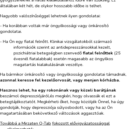
általában két hét, de olykor hosszabb időbe is telhet.
Nagyobb valószínűséggel lehetnek ilyen gondolatai:
- Ha korábban voltak már öngyilkossági vagy önkárosító
gondolatai.
- Ha Ön egy fiatal felnőtt. Klinikai vizsgálatokból származó
információk szerint az antidepresszánsokkal kezelt,
pszichiátriai betegségben szenvedő
fiatal felnőttek
(25
évesnél fiatalabbak) esetén magasabb az öngyilkos
magatartás kialakulásának veszélye.
Ha bármikor önkárosító vagy öngyilkossági gondolatai támadnak,
azonnal
keresse fel kezelőorvosát, vagy menjen kórházba.
Hasznos lehet, ha egy rokonának vagy közeli barátjának
beszámol depressziójáról,és megkéri, hogy olvassák el ezt a
betegtájékoztatót. Megkérheti őket, hogy közöljék Önnel, ha úgy
gondolják, hogy depressziója súlyosbodott, vagy ha az Ön
magatartásában bekövetkező változások aggasztóak.
Továbbá a Mirzaten Q-Tab
fokozott elővigyázatossággal
alkalmazható: