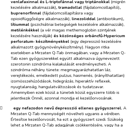
venlafaxinnal és L-triptofánnal vagy triptánokkal
(migrén
kezelésére alkalmazzák)
, tramadollal
(fájdalomcsillapító)
,
buprenorfinnal
(fájdalomcsillapításra vagy
opioidfüggőségre alkalmazzák),
linezoliddal
(antibiotikum)
,
lítiummal
(pszichiátriai betegségek kezelésére alkalmazzák),
metilénkékkel
(a vér magas methemoglobin szintjének
kezelésére használják)
és közönséges orbáncfű‑Hypericum
perforatum‑ készítményekkel
(egy depresszió kezelésére
alkalmazott gyógynövénykészítmény). Nagyon ritka
esetekben a Mirzaten Q-Tab önmagában, vagy a Mirzaten Q-
Tab ezen gyógyszerekkel együtt alkalmazva úgynevezett
szerotonin szindróma kialakulását eredményezheti. A
szindróma néhány tünete: megmagyarázhatatlan láz,
verejtékezés, emelkedett pulzus, hasmenés, (irányíthatatlan)
izomösszehúzódások, hidegrázás, hiperaktív reflexek,
nyugtalanság, hangulatváltozások és tudatzavar.
Amennyiben ezek közül a tünetek közül egyszerre több is
jelentkezik Önnél, azonnal mondja el kezelőorvosának.
​
egy nefazodon nevű depresszió ellenes gyógyszerrel.
A
Mirzaten Q-Tab mennyiségét növelheti ugyanis a vérében.
Értesítse kezelőorvosát, ha ezt a gyógyszert szedi. Szükség
lehet a Mirzaten Q-Tab adagjának csökkentésére, vagy ha a