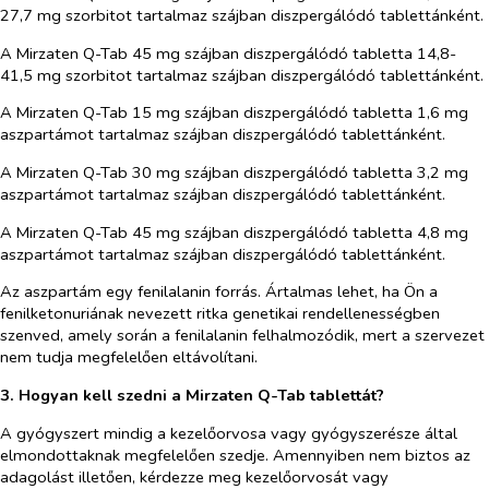
27,7 mg szorbitot tartalmaz szájban diszpergálódó tablettánként.
A Mirzaten Q-Tab 45 mg szájban diszpergálódó tabletta 14,8-
41,5 mg szorbitot tartalmaz szájban diszpergálódó tablettánként.
A Mirzaten Q-Tab 15 mg szájban diszpergálódó tabletta 1,6 mg
aszpartámot tartalmaz szájban diszpergálódó tablettánként.
A Mirzaten Q-Tab 30 mg szájban diszpergálódó tabletta 3,2 mg
aszpartámot tartalmaz szájban diszpergálódó tablettánként.
A Mirzaten Q-Tab 45 mg szájban diszpergálódó tabletta 4,8 mg
aszpartámot tartalmaz szájban diszpergálódó tablettánként.
Az aszpartám egy fenilalanin forrás. Ártalmas lehet, ha Ön a
fenilketonuriának nevezett ritka genetikai rendellenességben
szenved, amely során a fenilalanin felhalmozódik, mert a szervezet
nem tudja megfelelően eltávolítani.
3. Hogyan kell szedni a Mirzaten Q-Tab tablettát?
A gyógyszert mindig a kezelőorvosa vagy gyógyszerésze által
elmondottaknak megfelelően szedje. Amennyiben nem biztos az
adagolást illetően, kérdezze meg kezelőorvosát vagy