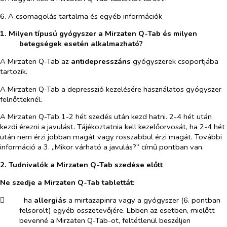
6. A csomagolás tartalma és egyéb információk
1. Milyen típusú gyógyszer a Mirzaten Q-Tab és milyen
betegségek esetén alkalmazható?
A Mirzaten Q-Tab az
antidepresszáns
gyógyszerek csoportjába
tartozik.
A Mirzaten Q-Tab a depresszió kezelésére használatos gyógyszer
felnőtteknél.
A Mirzaten Q-Tab 1-2 hét szedés után kezd hatni. 2-4 hét után
kezdi érezni a javulást. Tájékoztatnia kell kezelőorvosát, ha 2-4 hét
után nem érzi jobban magát vagy rosszabbul érzi magát. További
információ a 3. „Mikor várható a javulás?” című pontban van.
2. Tudnivalók a Mirzaten Q-Tab szedése előtt
Ne szedje a Mirzaten Q-Tab tablettát:
​
ha
allergiás
a mirtazapinra vagy a gyógyszer (6. pontban
felsorolt) egyéb összetevőjére. Ebben az esetben, mielőtt
bevenné a Mirzaten Q-Tab-ot, feltétlenül beszéljen