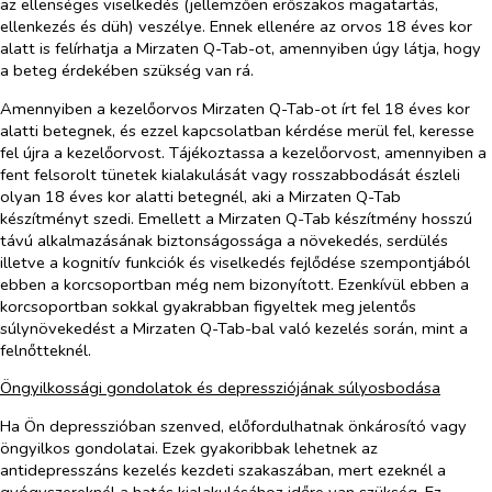
az ellenséges viselkedés (jellemzően erőszakos magatartás,
ellenkezés és düh) veszélye. Ennek ellenére az orvos 18 éves kor
alatt is felírhatja a Mirzaten Q-Tab-ot, amennyiben úgy látja, hogy
a beteg érdekében szükség van rá.
Amennyiben a kezelőorvos Mirzaten Q-Tab-ot írt fel 18 éves kor
alatti betegnek, és ezzel kapcsolatban kérdése merül fel, keresse
fel újra a kezelőorvost. Tájékoztassa a kezelőorvost, amennyiben a
fent felsorolt tünetek kialakulását vagy rosszabbodását észleli
olyan 18 éves kor alatti betegnél, aki a Mirzaten Q-Tab
készítményt szedi. Emellett a Mirzaten Q-Tab készítmény hosszú
távú alkalmazásának biztonságossága a növekedés, serdülés
illetve a kognitív funkciók és viselkedés fejlődése szempontjából
ebben a korcsoportban még nem bizonyított. Ezenkívül ebben a
korcsoportban sokkal gyakrabban figyeltek meg jelentős
súlynövekedést a Mirzaten Q-Tab-bal való kezelés során, mint a
felnőtteknél.
Öngyilkossági gondolatok és depressziójának súlyosbodása
Ha Ön depresszióban szenved, előfordulhatnak önkárosító vagy
öngyilkos gondolatai. Ezek gyakoribbak lehetnek az
antidepresszáns kezelés kezdeti szakaszában, mert ezeknél a
gyógyszereknél a hatás kialakulásához időre van szükség. Ez