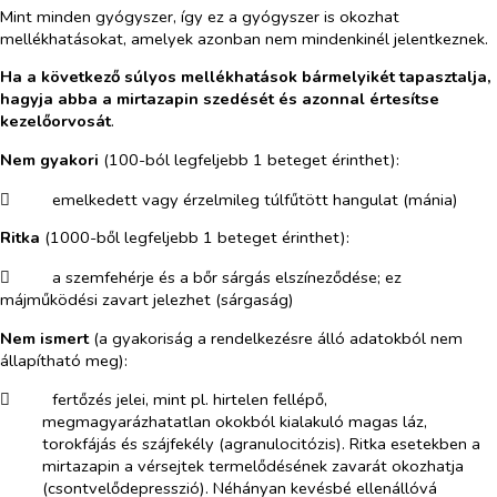
Mint minden gyógyszer, így ez a gyógyszer is okozhat
mellékhatásokat, amelyek azonban nem mindenkinél jelentkeznek.
Ha a következő súlyos mellékhatások bármelyikét tapasztalja,
hagyja abba a mirtazapin szedését és azonnal értesítse
kezelőorvosát
.
Nem gyakori
(100-ból legfeljebb 1 beteget érinthet):
​
emelkedett vagy érzelmileg túlfűtött hangulat (mánia)
Ritka
(1000-ből legfeljebb 1 beteget érinthet):
​
a szemfehérje és a bőr sárgás elszíneződése; ez
májműködési zavart jelezhet (sárgaság)
Nem ismert
(a gyakoriság a rendelkezésre álló adatokból nem
állapítható meg):
​
fertőzés jelei, mint pl. hirtelen fellépő,
megmagyarázhatatlan okokból kialakuló magas láz,
torokfájás és szájfekély (agranulocitózis). Ritka esetekben a
mirtazapin a vérsejtek termelődésének zavarát okozhatja
(csontvelődepresszió). Néhányan kevésbé ellenállóvá