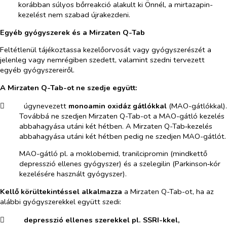
korábban súlyos bőrreakció alakult ki Önnél, a mirtazapin-
kezelést nem szabad újrakezdeni.
Egyéb gyógyszerek és a Mirzaten Q-Tab
Feltétlenül tájékoztassa kezelőorvosát vagy gyógyszerészét a
jelenleg vagy nemrégiben szedett, valamint szedni tervezett
egyéb gyógyszereiről.
A Mirzaten Q-Tab-ot ne szedje
együtt:
​
úgynevezett
monoamin oxidáz gátlókkal
(MAO-gátlókkal).
Továbbá ne szedjen Mirzaten Q-Tab-ot a MAO-gátló kezelés
abbahagyása utáni két hétben. A Mirzaten Q-Tab‑kezelés
abbahagyása utáni két hétben pedig ne szedjen MAO-gátlót.
MAO-gátló pl. a moklobemid, tranilcipromin (mindkettő
depresszió ellenes gyógyszer) és a szelegilin (Parkinson‑kór
kezelésére használt gyógyszer).
Kellő körültekintéssel alkalmazza
a Mirzaten Q-Tab-ot,
ha
az
alábbi gyógyszerekkel együtt szedi:
​
depresszió ellenes szerekkel pl. SSRI-kkel,