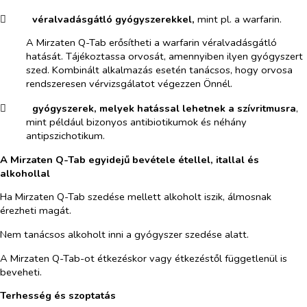
​
véralvadásgátló gyógyszerekkel,
mint pl. a warfarin.
A Mirzaten Q-Tab erősítheti a warfarin véralvadásgátló
hatását. Tájékoztassa orvosát, amennyiben ilyen gyógyszert
szed. Kombinált alkalmazás esetén tanácsos, hogy orvosa
rendszeresen vérvizsgálatot végezzen Önnél.
​
gyógyszerek, melyek hatással lehetnek a szívritmusra
,
mint például bizonyos antibiotikumok és néhány
antipszichotikum.
A Mirzaten Q-Tab egyidejű bevétele étellel, itallal és
alkohollal
Ha Mirzaten Q-Tab szedése mellett alkoholt iszik, álmosnak
érezheti magát.
Nem tanácsos alkoholt inni a gyógyszer szedése alatt.
A Mirzaten Q-Tab-ot étkezéskor vagy étkezéstől függetlenül is
beveheti.
Terhesség és szoptatás