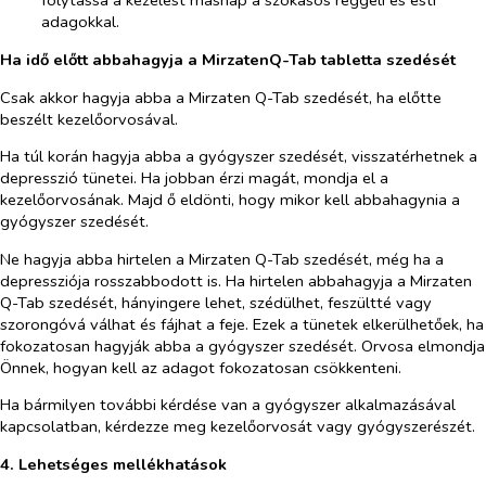
folytassa a kezelést másnap a szokásos reggeli és esti
adagokkal.
Ha idő előtt abbahagyja a MirzatenQ-Tab tabletta szedését
Csak akkor hagyja abba a Mirzaten Q-Tab szedését, ha előtte
beszélt kezelőorvosával.
Ha túl korán hagyja abba a gyógyszer szedését, visszatérhetnek a
depresszió tünetei. Ha jobban érzi magát, mondja el a
kezelőorvosának. Majd ő eldönti, hogy mikor kell abbahagynia a
gyógyszer szedését.
Ne hagyja abba hirtelen a Mirzaten Q-Tab szedését, még ha a
depressziója rosszabbodott is. Ha hirtelen abbahagyja a Mirzaten
Q-Tab szedését, hányingere lehet, szédülhet, feszültté vagy
szorongóvá válhat és fájhat a feje. Ezek a tünetek elkerülhetőek, ha
fokozatosan hagyják abba a gyógyszer szedését. Orvosa elmondja
Önnek, hogyan kell az adagot fokozatosan csökkenteni.
Ha bármilyen további kérdése van a gyógyszer alkalmazásával
kapcsolatban, kérdezze meg kezelőorvosát vagy gyógyszerészét.
4. Lehetséges mellékhatások