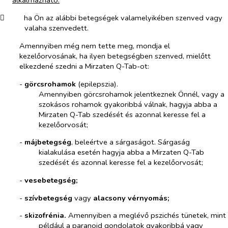
​
ha Ön az alábbi betegségek valamelyikében szenved vagy
valaha szenvedett.
Amennyiben még nem tette meg, mondja el
kezelőorvosának, ha ilyen betegségben szenved, mielőtt
elkezdené szedni a Mirzaten Q-Tab-ot:
-​
görcsrohamok
(epilepszia).
Amennyiben görcsrohamok jelentkeznek Önnél, vagy a
szokásos rohamok gyakoribbá válnak, hagyja abba a
Mirzaten Q-Tab szedését és azonnal keresse fel a
kezelőorvosát;
-​
májbetegség
, beleértve a sárgaságot. Sárgaság
kialakulása esetén hagyja abba a Mirzaten Q-Tab
szedését és azonnal keresse fel a kezelőorvosát;
-​
vesebetegség;
-​
szívbetegség
vagy
alacsony vérnyomás;
-​
skizofrénia.
Amennyiben a meglévő pszichés tünetek, mint
például a paranoid gondolatok gyakoribbá vagy