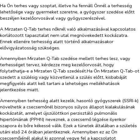
Ha Ön terhes vagy szoptat, illetve ha fennáll Önnél a terhesség
lehetősége vagy gyermeket szeretne, a gyógyszer szedése előtt
beszéljen kezelőorvosával vagy gyógyszerészével.
A Mirzaten Q-Tab terhes nőknél való alkalmazásával kapcsolatos
korlátozott tapasztalat nem utal megnövekedett kockázatra.
Ennek ellenére terhesség alatt történő alkalmazásakor
elővigyázatosság szükséges.
Amennyiben Mirzaten Q-Tab szedése mellett terhes lesz, vagy
terhességet tervez, kérdezze meg kezelőorvosát, hogy
folytathatja-e a Mirzaten Q-Tab szedését.Ha Ön Mirzaten Q-Tab-ot
szedett a szülésig vagy közvetlenül a szülés előtt, kisbabáját
megfigyelés alatt kell tartani a lehetséges mellékhatások
jelentkezése miatt.
Amennyiben terhesség alatt kezelik, hasonló gyógyszerek (SSRI-k)
növelhetik a csecsemőnél bizonyos súlyos állapot kialakulásának
kockázatát, amelyet újszülöttkori perzisztáló pulmonális
hipertóniának (PPHN) neveznek, a csecsemő légzése ilyenkor
szapora és bőre kékessé válik. Ezek a tünetek általában a születés
utáni első 24 órában jelentkeznek. Amennyiben ez az Ön
csecsemőjénél alakul ki azonnal vegye fel a kapcsolatot