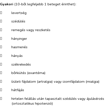
Gyakori
(10-ből legfeljebb 1 beteget érinthet):
​
levertség
​
szédülés
​
remegés vagy reszketés
​
hányinger
​
hasmenés
​
hányás
​
székrekedés
​
bőrkiütés (exantéma)
​
ízületi fájdalom (artralgia) vagy izomfájdalom (mialgia)
​
hátfájás
​
hirtelen felállás után tapasztalt szédülés vagy ájulásérzés
(ortosztatikus hipotenzió)