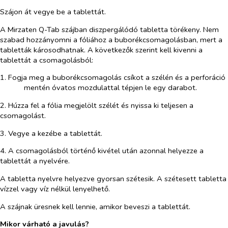
Szájon át vegye be a tablettát.
A
Mirzaten Q-Tab
szájban diszpergálódó tabletta törékeny. Nem
szabad hozzányomni a fóliához a buborékcsomagolásban, mert a
tabletták károsodhatnak. A következők szerint kell kivenni a
tablettát a csomagolásból:
1. Fogja meg a buborékcsomagolás csíkot a szélén és a perforáció
mentén óvatos mozdulattal tépjen le egy darabot.
2. Húzza fel a fólia megjelölt szélét és nyissa ki teljesen a
csomagolást.
3. Vegye a kezébe a tablettát.
4. A csomagolásból történő kivétel után azonnal helyezze a
tablettát a nyelvére.
A tabletta nyelvre helyezve gyorsan szétesik. A szétesett tabletta
vízzel vagy víz nélkül lenyelhető.
A szájnak üresnek kell lennie, amikor beveszi a tablettát.
Mikor várható a javulás?