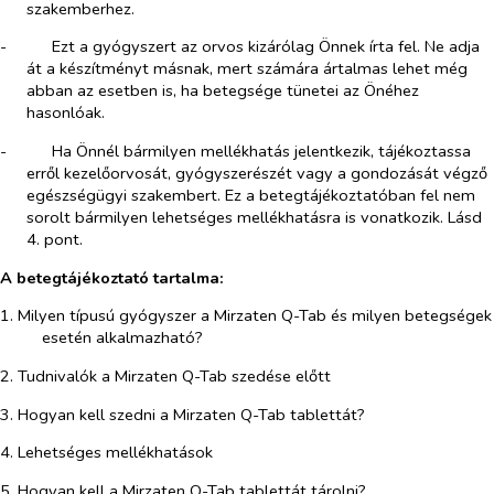
szakemberhez.
-​
Ezt a gyógyszert az orvos kizárólag Önnek írta fel. Ne adja
át a készítményt másnak, mert számára ártalmas lehet még
abban az esetben is, ha betegsége tünetei az Önéhez
hasonlóak.
-​
Ha Önnél bármilyen mellékhatás jelentkezik, tájékoztassa
erről kezelőorvosát, gyógyszerészét vagy a gondozását végző
egészségügyi szakembert. Ez a betegtájékoztatóban fel nem
sorolt bármilyen lehetséges mellékhatásra is vonatkozik. Lásd
4. pont.
A betegtájékoztató tartalma:
1. Milyen típusú gyógyszer a Mirzaten Q-Tab és milyen betegségek
esetén alkalmazható?
2. Tudnivalók a Mirzaten Q-Tab szedése előtt
3. Hogyan kell szedni a Mirzaten Q-Tab tablettát?
4. Lehetséges mellékhatások
5. Hogyan kell a Mirzaten Q-Tab tablettát tárolni?