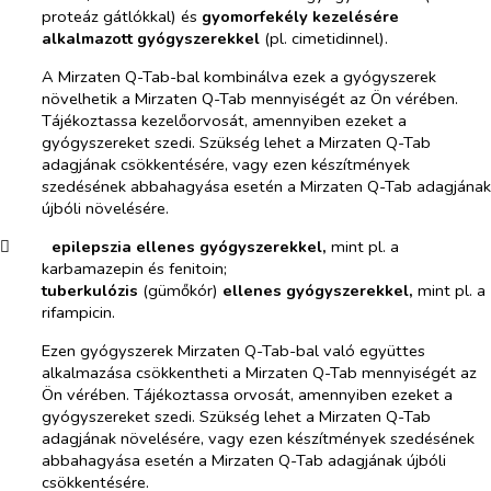
proteáz gátlókkal) és
gyomorfekély kezelésére
alkalmazott gyógyszerekkel
(pl. cimetidinnel).
A Mirzaten Q-Tab-bal kombinálva ezek a gyógyszerek
növelhetik a Mirzaten Q-Tab mennyiségét az Ön vérében.
Tájékoztassa kezelőorvosát, amennyiben ezeket a
gyógyszereket szedi. Szükség lehet a Mirzaten Q-Tab
adagjának csökkentésére, vagy ezen készítmények
szedésének abbahagyása esetén a Mirzaten Q-Tab adagjának
újbóli növelésére.
​
epilepszia ellenes gyógyszerekkel,
mint pl. a
karbamazepin és fenitoin;
tuberkulózis
(gümőkór)
ellenes gyógyszerekkel,
mint pl. a
rifampicin.
Ezen gyógyszerek Mirzaten Q-Tab-bal való együttes
alkalmazása csökkentheti a Mirzaten Q-Tab mennyiségét az
Ön vérében. Tájékoztassa orvosát, amennyiben ezeket a
gyógyszereket szedi. Szükség lehet a Mirzaten Q-Tab
adagjának növelésére, vagy ezen készítmények szedésének
abbahagyása esetén a Mirzaten Q-Tab adagjának újbóli
csökkentésére.