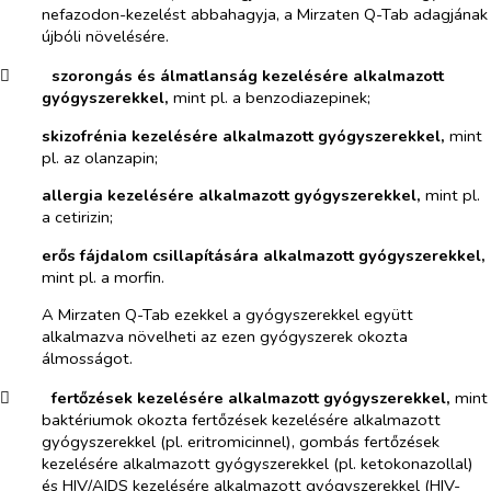
nefazodon-kezelést abbahagyja, a Mirzaten Q-Tab adagjának
újbóli növelésére.
​
szorongás és álmatlanság kezelésére alkalmazott
gyógyszerekkel,
mint pl. a benzodiazepinek;
skizofrénia kezelésére alkalmazott gyógyszerekkel,
mint
pl. az olanzapin;
allergia kezelésére alkalmazott gyógyszerekkel,
mint pl.
a cetirizin;
erős fájdalom csillapítására alkalmazott gyógyszerekkel,
mint pl. a morfin.
A Mirzaten Q-Tab ezekkel a gyógyszerekkel együtt
alkalmazva növelheti az ezen gyógyszerek okozta
álmosságot.
​
fertőzések kezelésére alkalmazott gyógyszerekkel,
mint
baktériumok okozta fertőzések kezelésére alkalmazott
gyógyszerekkel (pl. eritromicinnel), gombás fertőzések
kezelésére alkalmazott gyógyszerekkel (pl. ketokonazollal)
és HIV/AIDS kezelésére alkalmazott gyógyszerekkel (HIV-