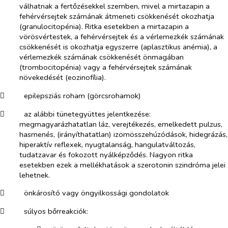
válhatnak a fertőzésekkel szemben, mivel a mirtazapin a
fehérvérsejtek számának átmeneti csökkenését okozhatja
(granulocitopénia). Ritka esetekben a mirtazapin a
vörösvértestek, a fehérvérsejtek és a vérlemezkék számának
csökkenését is okozhatja egyszerre (aplasztikus anémia), a
vérlemezkék számának csökkenését önmagában
(trombocitopénia) vagy a fehérvérsejtek számának
növekedését (eozinofília).
​
epilepsziás roham (görcsrohamok)
​
az alábbi tünetegyüttes jelentkezése:
megmagyarázhatatlan láz, verejtékezés, emelkedett pulzus,
hasmenés, (irányíthatatlan) izomösszehúzódások, hidegrázás,
hiperaktív reflexek, nyugtalanság, hangulatváltozás,
tudatzavar és fokozott nyálképződés. Nagyon ritka
esetekben ezek a mellékhatások a szerotonin szindróma jelei
lehetnek.
​
önkárosító vagy öngyilkossági gondolatok
​
súlyos bőrreakciók: