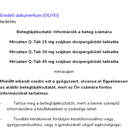
Eredeti dokumentum (OGYEI)
hirdetés
Betegtájékoztató: Információk a beteg számára
Mirzaten Q-Tab 15 mg szájban diszpergálódó tabletta
Mirzaten Q-Tab 30 mg szájban diszpergálódó tabletta
Mirzaten Q-Tab 45 mg szájban diszpergálódó tabletta
mirtazapin
Mielőtt elkezdi szedni ezt a gyógyszert, olvassa el figyelmesen
az alábbi betegtájékoztatót,
mert az Ön számára fontos
információkat tartalmaz.
-​
Tartsa meg a betegtájékoztatót, mert a benne szereplő
információkra a későbbiekben is szüksége lehet.
-​
További kérdéseivel forduljon kezelőorvosához vagy
gyógyszerészéhez, vagy a gondozását végző egészségügyi