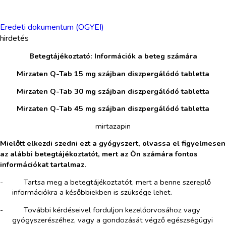
Eredeti dokumentum (OGYEI)
hirdetés
Betegtájékoztató: Információk a beteg számára
Mirzaten Q-Tab 15 mg szájban diszpergálódó tabletta
Mirzaten Q-Tab 30 mg szájban diszpergálódó tabletta
Mirzaten Q-Tab 45 mg szájban diszpergálódó tabletta
mirtazapin
Mielőtt elkezdi szedni ezt a gyógyszert, olvassa el figyelmesen
az alábbi betegtájékoztatót,
mert az Ön számára fontos
információkat tartalmaz.
-​
Tartsa meg a betegtájékoztatót, mert a benne szereplő
információkra a későbbiekben is szüksége lehet.
-​
További kérdéseivel forduljon kezelőorvosához vagy
gyógyszerészéhez, vagy a gondozását végző egészségügyi