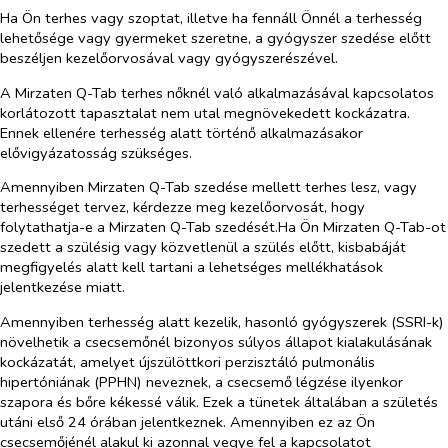
Ha Ön terhes vagy szoptat, illetve ha fennáll Önnél a terhesség
lehetősége vagy gyermeket szeretne, a gyógyszer szedése előtt
beszéljen kezelőorvosával vagy gyógyszerészével.
A Mirzaten Q-Tab terhes nőknél való alkalmazásával kapcsolatos
korlátozott tapasztalat nem utal megnövekedett kockázatra.
Ennek ellenére terhesség alatt történő alkalmazásakor
elővigyázatosság szükséges.
Amennyiben Mirzaten Q-Tab szedése mellett terhes lesz, vagy
terhességet tervez, kérdezze meg kezelőorvosát, hogy
folytathatja-e a Mirzaten Q-Tab szedését.Ha Ön Mirzaten Q-Tab-ot
szedett a szülésig vagy közvetlenül a szülés előtt, kisbabáját
megfigyelés alatt kell tartani a lehetséges mellékhatások
jelentkezése miatt.
Amennyiben terhesség alatt kezelik, hasonló gyógyszerek (SSRI-k)
növelhetik a csecsemőnél bizonyos súlyos állapot kialakulásának
kockázatát, amelyet újszülöttkori perzisztáló pulmonális
hipertóniának (PPHN) neveznek, a csecsemő légzése ilyenkor
szapora és bőre kékessé válik. Ezek a tünetek általában a születés
utáni első 24 órában jelentkeznek. Amennyiben ez az Ön
csecsemőjénél alakul ki azonnal vegye fel a kapcsolatot