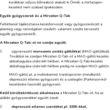
korábban súlyos bőrreakció alakult ki Önnél, a mirtazapin-
kezelést nem szabad újrakezdeni.
Egyéb gyógyszerek és a Mirzaten Q-Tab
Feltétlenül tájékoztassa kezelőorvosát vagy gyógyszerészét a
jelenleg vagy nemrégiben szedett, valamint szedni tervezett
egyéb gyógyszereiről.
A Mirzaten Q-Tab-ot ne szedje
együtt:
​
úgynevezett
monoamin oxidáz gátlókkal
(MAO-gátlókkal).
Továbbá ne szedjen Mirzaten Q-Tab-ot a MAO-gátló kezelés
abbahagyása utáni két hétben. A Mirzaten Q-Tab‑kezelés
abbahagyása utáni két hétben pedig ne szedjen MAO-gátlót.
MAO-gátló pl. a moklobemid, tranilcipromin (mindkettő
depresszió ellenes gyógyszer) és a szelegilin (Parkinson‑kór
kezelésére használt gyógyszer).
Kellő körültekintéssel alkalmazza
a Mirzaten Q-Tab-ot,
ha
az
alábbi gyógyszerekkel együtt szedi:
​
depresszió ellenes szerekkel pl. SSRI-kkel,