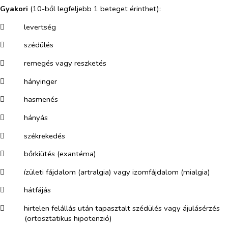
Gyakori
(10-ből legfeljebb 1 beteget érinthet):
​
levertség
​
szédülés
​
remegés vagy reszketés
​
hányinger
​
hasmenés
​
hányás
​
székrekedés
​
bőrkiütés (exantéma)
​
ízületi fájdalom (artralgia) vagy izomfájdalom (mialgia)
​
hátfájás
​
hirtelen felállás után tapasztalt szédülés vagy ájulásérzés
(ortosztatikus hipotenzió)