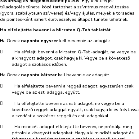
zavartság és megemelkedett pulzus.
Egy lehetséges
túladagolás tünetei közé tartozhat a szívritmus megváltozása
(gyors, szabálytalan szívverés) és/vagy ájulás, melyek a torsades
de pointes‑ként ismert életveszélyes állapot tünetei lehetnek.
Ha elfelejtette bevenni a Mirzaten Q-Tab tablettát
Ha Önnek
naponta egyszer
kell bevennie az adagját:
​
Ha elfelejti bevenni a Mirzaten Q-Tab-adagját, ne vegye be
a kihagyott adagot, csak hagyja ki. Vegye be a következő
adagot a szokásos időben.
Ha Önnek
naponta kétszer
kell bevennie az adagját:
​
Ha elfelejtette bevenni a reggeli adagot, egyszerűen csak
vegye be az esti adaggal együtt.
​
Ha elfelejtette bevenni az esti adagot, ne vegye be a
következő reggeli adaggal együtt, csak hagyja ki és folytassa
a szedést a szokásos reggeli és esti adagokkal.
​
Ha mindkét adagot elfelejtette bevenni, ne próbálja meg
pótolni a kihagyott adagokat. Hagyja ki mindkét adagot és