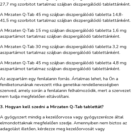
27,7 mg szorbitot tartalmaz szájban diszpergálódó tablettánként.
A Mirzaten Q-Tab 45 mg szájban diszpergálódó tabletta 14,8-
41,5 mg szorbitot tartalmaz szájban diszpergálódó tablettánként.
A Mirzaten Q-Tab 15 mg szájban diszpergálódó tabletta 1,6 mg
aszpartámot tartalmaz szájban diszpergálódó tablettánként.
A Mirzaten Q-Tab 30 mg szájban diszpergálódó tabletta 3,2 mg
aszpartámot tartalmaz szájban diszpergálódó tablettánként.
A Mirzaten Q-Tab 45 mg szájban diszpergálódó tabletta 4,8 mg
aszpartámot tartalmaz szájban diszpergálódó tablettánként.
Az aszpartám egy fenilalanin forrás. Ártalmas lehet, ha Ön a
fenilketonuriának nevezett ritka genetikai rendellenességben
szenved, amely során a fenilalanin felhalmozódik, mert a szervezet
nem tudja megfelelően eltávolítani.
3. Hogyan kell szedni a Mirzaten Q-Tab tablettát?
A gyógyszert mindig a kezelőorvosa vagy gyógyszerésze által
elmondottaknak megfelelően szedje. Amennyiben nem biztos az
adagolást illetően, kérdezze meg kezelőorvosát vagy