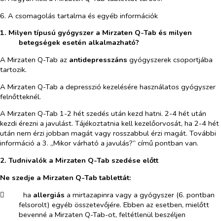
6. A csomagolás tartalma és egyéb információk
1. Milyen típusú gyógyszer a Mirzaten Q-Tab és milyen
betegségek esetén alkalmazható?
A Mirzaten Q-Tab az
antidepresszáns
gyógyszerek csoportjába
tartozik.
A Mirzaten Q-Tab a depresszió kezelésére használatos gyógyszer
felnőtteknél.
A Mirzaten Q-Tab 1-2 hét szedés után kezd hatni. 2-4 hét után
kezdi érezni a javulást. Tájékoztatnia kell kezelőorvosát, ha 2-4 hét
után nem érzi jobban magát vagy rosszabbul érzi magát. További
információ a 3. „Mikor várható a javulás?” című pontban van.
2. Tudnivalók a Mirzaten Q-Tab szedése előtt
Ne szedje a Mirzaten Q-Tab tablettát:
​
ha
allergiás
a mirtazapinra vagy a gyógyszer (6. pontban
felsorolt) egyéb összetevőjére. Ebben az esetben, mielőtt
bevenné a Mirzaten Q-Tab-ot, feltétlenül beszéljen