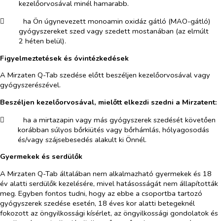
kezelőorvosával minél hamarabb.
​
ha Ön úgynevezett monoamin oxidáz gátló (MAO-gátló)
gyógyszereket szed vagy szedett mostanában (az elmúlt
2 héten belül).
Figyelmeztetések és óvintézkedések
A Mirzaten Q-Tab szedése előtt beszéljen kezelőorvosával vagy
gyógyszerészével.
Beszéljen kezelőorvosával, mielőtt elkezdi szedni a Mirzatent:
​
ha a mirtazapin vagy más gyógyszerek szedését követően
korábban súlyos bőrkiütés vagy bőrhámlás, hólyagosodás
és/vagy szájsebesedés alakult ki Önnél.
Gyermekek és serdülők
A Mirzaten Q-Tab általában nem alkalmazható gyermekek és 18
év alatti serdülők kezelésére, mivel hatásosságát nem állapították
meg. Egyben fontos tudni, hogy az ebbe a csoportba tartozó
gyógyszerek szedése esetén, 18 éves kor alatti betegeknél
fokozott az öngyilkossági kísérlet, az öngyilkossági gondolatok és