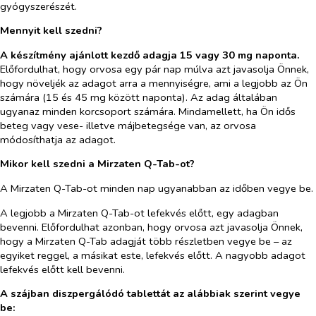
gyógyszerészét.
Mennyit kell szedni?
A készítmény ajánlott kezdő adagja 15 vagy 30 mg naponta.
Előfordulhat, hogy orvosa egy pár nap múlva azt javasolja Önnek,
hogy növeljék az adagot arra a mennyiségre, ami a legjobb az Ön
számára (15 és 45 mg között naponta). Az adag általában
ugyanaz minden korcsoport számára. Mindamellett, ha Ön idős
beteg vagy vese- illetve májbetegsége van, az orvosa
módosíthatja az adagot.
Mikor kell szedni a Mirzaten Q-Tab-ot?
A Mirzaten Q-Tab-ot minden nap ugyanabban az időben vegye be.
A legjobb a Mirzaten Q-Tab-ot lefekvés előtt, egy adagban
bevenni. Előfordulhat azonban, hogy orvosa azt javasolja Önnek,
hogy a Mirzaten Q-Tab adagját több részletben vegye be – az
egyiket reggel, a másikat este, lefekvés előtt. A nagyobb adagot
lefekvés előtt kell bevenni.
A szájban diszpergálódó tablettát az alábbiak szerint vegye
be: