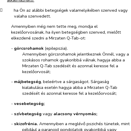
​
ha Ön az alábbi betegségek valamelyikében szenved vagy
valaha szenvedett.
Amennyiben még nem tette meg, mondja el
kezelőorvosának, ha ilyen betegségben szenved, mielőtt
elkezdené szedni a Mirzaten Q-Tab-ot:
-​
görcsrohamok
(epilepszia).
Amennyiben görcsrohamok jelentkeznek Önnél, vagy a
szokásos rohamok gyakoribbá válnak, hagyja abba a
Mirzaten Q-Tab szedését és azonnal keresse fel a
kezelőorvosát;
-​
májbetegség
, beleértve a sárgaságot. Sárgaság
kialakulása esetén hagyja abba a Mirzaten Q-Tab
szedését és azonnal keresse fel a kezelőorvosát;
-​
vesebetegség;
-​
szívbetegség
vagy
alacsony vérnyomás;
-​
skizofrénia.
Amennyiben a meglévő pszichés tünetek, mint
például a paranoid gondolatok gyakoribbá vagy