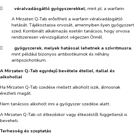
​
véralvadásgátló gyógyszerekkel,
mint pl. a warfarin.
A Mirzaten Q-Tab erősítheti a warfarin véralvadásgátló
hatását. Tájékoztassa orvosát, amennyiben ilyen gyógyszert
szed. Kombinált alkalmazás esetén tanácsos, hogy orvosa
rendszeresen vérvizsgálatot végezzen Önnél.
​
gyógyszerek, melyek hatással lehetnek a szívritmusra
,
mint például bizonyos antibiotikumok és néhány
antipszichotikum.
A Mirzaten Q-Tab egyidejű bevétele étellel, itallal és
alkohollal
Ha Mirzaten Q-Tab szedése mellett alkoholt iszik, álmosnak
érezheti magát.
Nem tanácsos alkoholt inni a gyógyszer szedése alatt.
A Mirzaten Q-Tab-ot étkezéskor vagy étkezéstől függetlenül is
beveheti.
Terhesség és szoptatás