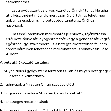
szakemberhez.
-​
Ezt a gyógyszert az orvos kizárólag Önnek írta fel. Ne adja
át a készítményt másnak, mert számára ártalmas lehet még
abban az esetben is, ha betegsége tünetei az Önéhez
hasonlóak.
-​
Ha Önnél bármilyen mellékhatás jelentkezik, tájékoztassa
erről kezelőorvosát, gyógyszerészét vagy a gondozását végző
egészségügyi szakembert. Ez a betegtájékoztatóban fel nem
sorolt bármilyen lehetséges mellékhatásra is vonatkozik. Lásd
4. pont.
A betegtájékoztató tartalma:
1. Milyen típusú gyógyszer a Mirzaten Q-Tab és milyen betegségek
esetén alkalmazható?
2. Tudnivalók a Mirzaten Q-Tab szedése előtt
3. Hogyan kell szedni a Mirzaten Q-Tab tablettát?
4. Lehetséges mellékhatások
5. Hogyan kell a Mirzaten Q-Tab tablettát tárolni?