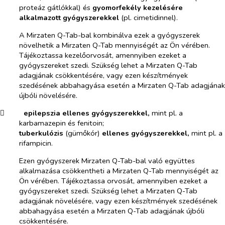
proteáz gátlókkal) és
gyomorfekély kezelésére
alkalmazott gyógyszerekkel
(pl. cimetidinnel).
A Mirzaten Q-Tab-bal kombinálva ezek a gyógyszerek
növelhetik a Mirzaten Q-Tab mennyiségét az Ön vérében.
Tájékoztassa kezelőorvosát, amennyiben ezeket a
gyógyszereket szedi. Szükség lehet a Mirzaten Q-Tab
adagjának csökkentésére, vagy ezen készítmények
szedésének abbahagyása esetén a Mirzaten Q-Tab adagjának
újbóli növelésére.
​
epilepszia ellenes gyógyszerekkel,
mint pl. a
karbamazepin és fenitoin;
tuberkulózis
(gümőkór)
ellenes gyógyszerekkel,
mint pl. a
rifampicin.
Ezen gyógyszerek Mirzaten Q-Tab-bal való együttes
alkalmazása csökkentheti a Mirzaten Q-Tab mennyiségét az
Ön vérében. Tájékoztassa orvosát, amennyiben ezeket a
gyógyszereket szedi. Szükség lehet a Mirzaten Q-Tab
adagjának növelésére, vagy ezen készítmények szedésének
abbahagyása esetén a Mirzaten Q-Tab adagjának újbóli
csökkentésére.