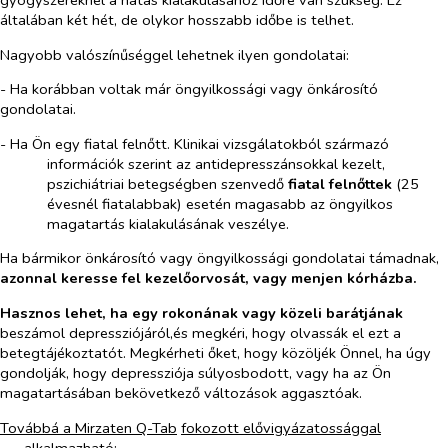
általában két hét, de olykor hosszabb időbe is telhet.
Nagyobb valószínűséggel lehetnek ilyen gondolatai:
- Ha korábban voltak már öngyilkossági vagy önkárosító
gondolatai.
- Ha Ön egy fiatal felnőtt. Klinikai vizsgálatokból származó
információk szerint az antidepresszánsokkal kezelt,
pszichiátriai betegségben szenvedő
fiatal felnőttek
(25
évesnél fiatalabbak) esetén magasabb az öngyilkos
magatartás kialakulásának veszélye.
Ha bármikor önkárosító vagy öngyilkossági gondolatai támadnak,
azonnal
keresse fel kezelőorvosát, vagy menjen kórházba.
Hasznos lehet, ha egy rokonának vagy közeli barátjának
beszámol depressziójáról,és megkéri, hogy olvassák el ezt a
betegtájékoztatót. Megkérheti őket, hogy közöljék Önnel, ha úgy
gondolják, hogy depressziója súlyosbodott, vagy ha az Ön
magatartásában bekövetkező változások aggasztóak.
Továbbá a Mirzaten Q-Tab
fokozott elővigyázatossággal
alkalmazható: