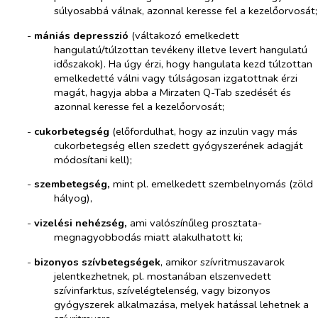
súlyosabbá válnak, azonnal keresse fel a kezelőorvosát;
-​
mániás depresszió
(váltakozó emelkedett
hangulatú/túlzottan tevékeny illetve levert hangulatú
időszakok). Ha úgy érzi, hogy hangulata kezd túlzottan
emelkedetté válni vagy túlságosan izgatottnak érzi
magát, hagyja abba a Mirzaten Q-Tab szedését és
azonnal keresse fel a kezelőorvosát;
-​
cukorbetegség
(előfordulhat, hogy az inzulin vagy más
cukorbetegség ellen szedett gyógyszerének adagját
módosítani kell);
-​
szembetegség,
mint pl. emelkedett szembelnyomás (zöld
hályog),
-​
vizelési nehézség,
ami valószínűleg prosztata-
megnagyobbodás miatt alakulhatott ki;
-​
bizonyos szívbetegségek
, amikor szívritmuszavarok
jelentkezhetnek, pl. mostanában elszenvedett
szívinfarktus, szívelégtelenség, vagy bizonyos
gyógyszerek alkalmazása, melyek hatással lehetnek a