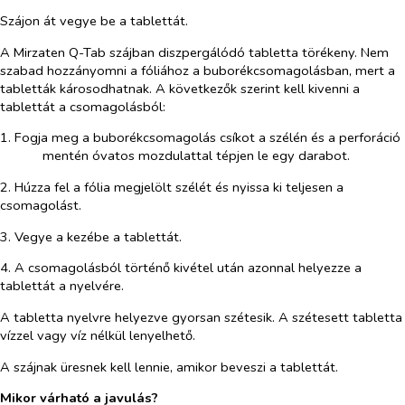
Szájon át vegye be a tablettát.
A
Mirzaten Q-Tab
szájban diszpergálódó tabletta törékeny. Nem
szabad hozzányomni a fóliához a buborékcsomagolásban, mert a
tabletták károsodhatnak. A következők szerint kell kivenni a
tablettát a csomagolásból:
1. Fogja meg a buborékcsomagolás csíkot a szélén és a perforáció
mentén óvatos mozdulattal tépjen le egy darabot.
2. Húzza fel a fólia megjelölt szélét és nyissa ki teljesen a
csomagolást.
3. Vegye a kezébe a tablettát.
4. A csomagolásból történő kivétel után azonnal helyezze a
tablettát a nyelvére.
A tabletta nyelvre helyezve gyorsan szétesik. A szétesett tabletta
vízzel vagy víz nélkül lenyelhető.
A szájnak üresnek kell lennie, amikor beveszi a tablettát.
Mikor várható a javulás?