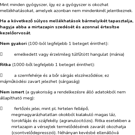
Mint minden gyógyszer, így ez a gyógyszer is okozhat
mellékhatásokat, amelyek azonban nem mindenkinél jelentkeznek.
Ha a következő súlyos mellékhatások bármelyikét tapasztalja,
hagyja abba a mirtazapin szedését és azonnal értesítse
kezelőorvosát
.
Nem gyakori
(100-ból legfeljebb 1 beteget érinthet):
​
emelkedett vagy érzelmileg túlfűtött hangulat (mánia)
Ritka
(1000-ből legfeljebb 1 beteget érinthet):
​
a szemfehérje és a bőr sárgás elszíneződése; ez
májműködési zavart jelezhet (sárgaság)
Nem ismert
(a gyakoriság a rendelkezésre álló adatokból nem
állapítható meg):
​
fertőzés jelei, mint pl. hirtelen fellépő,
megmagyarázhatatlan okokból kialakuló magas láz,
torokfájás és szájfekély (agranulocitózis). Ritka esetekben a
mirtazapin a vérsejtek termelődésének zavarát okozhatja
(csontvelődepresszió). Néhányan kevésbé ellenállóvá