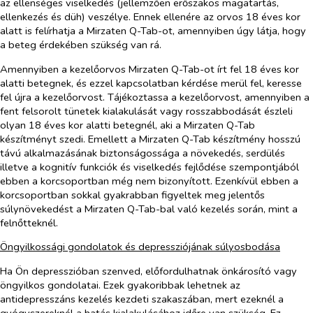
az ellenséges viselkedés (jellemzően erőszakos magatartás,
ellenkezés és düh) veszélye. Ennek ellenére az orvos 18 éves kor
alatt is felírhatja a Mirzaten Q-Tab-ot, amennyiben úgy látja, hogy
a beteg érdekében szükség van rá.
Amennyiben a kezelőorvos Mirzaten Q-Tab-ot írt fel 18 éves kor
alatti betegnek, és ezzel kapcsolatban kérdése merül fel, keresse
fel újra a kezelőorvost. Tájékoztassa a kezelőorvost, amennyiben a
fent felsorolt tünetek kialakulását vagy rosszabbodását észleli
olyan 18 éves kor alatti betegnél, aki a Mirzaten Q-Tab
készítményt szedi. Emellett a Mirzaten Q-Tab készítmény hosszú
távú alkalmazásának biztonságossága a növekedés, serdülés
illetve a kognitív funkciók és viselkedés fejlődése szempontjából
ebben a korcsoportban még nem bizonyított. Ezenkívül ebben a
korcsoportban sokkal gyakrabban figyeltek meg jelentős
súlynövekedést a Mirzaten Q-Tab-bal való kezelés során, mint a
felnőtteknél.
Öngyilkossági gondolatok és depressziójának súlyosbodása
Ha Ön depresszióban szenved, előfordulhatnak önkárosító vagy
öngyilkos gondolatai. Ezek gyakoribbak lehetnek az
antidepresszáns kezelés kezdeti szakaszában, mert ezeknél a
gyógyszereknél a hatás kialakulásához időre van szükség. Ez