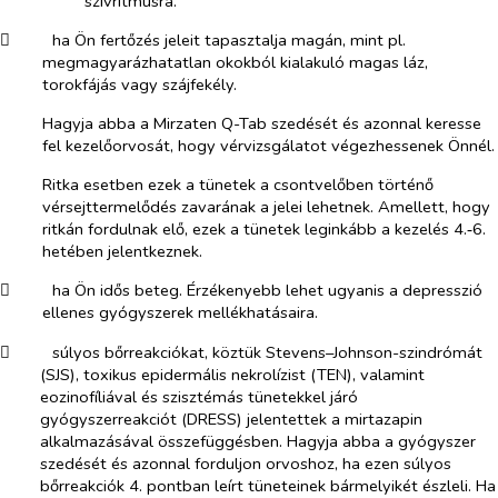
szívritmusra.
​
ha Ön fertőzés jeleit tapasztalja magán, mint pl.
megmagyarázhatatlan okokból kialakuló magas láz,
torokfájás vagy szájfekély.
Hagyja abba a Mirzaten Q-Tab szedését és azonnal keresse
fel kezelőorvosát, hogy vérvizsgálatot végezhessenek Önnél.
Ritka esetben ezek a tünetek a csontvelőben történő
vérsejttermelődés zavarának a jelei lehetnek. Amellett, hogy
ritkán fordulnak elő, ezek a tünetek leginkább a kezelés 4.‑6.
hetében jelentkeznek.
​
ha Ön idős beteg. Érzékenyebb lehet ugyanis a depresszió
ellenes gyógyszerek mellékhatásaira.
​
súlyos bőrreakciókat, köztük Stevens–Johnson-szindrómát
(SJS), toxikus epidermális nekrolízist (TEN), valamint
eozinofíliával és szisztémás tünetekkel járó
gyógyszerreakciót (DRESS) jelentettek a mirtazapin
alkalmazásával összefüggésben. Hagyja abba a gyógyszer
szedését és azonnal forduljon orvoshoz, ha ezen súlyos
bőrreakciók 4. pontban leírt tüneteinek bármelyikét észleli. Ha