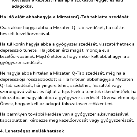
folytassa a kezelést másnap a szokásos reggeli és esti
adagokkal.
Ha idő előtt abbahagyja a MirzatenQ-Tab tabletta szedését
Csak akkor hagyja abba a Mirzaten Q-Tab szedését, ha előtte
beszélt kezelőorvosával.
Ha túl korán hagyja abba a gyógyszer szedését, visszatérhetnek a
depresszió tünetei. Ha jobban érzi magát, mondja el a
kezelőorvosának. Majd ő eldönti, hogy mikor kell abbahagynia a
gyógyszer szedését.
Ne hagyja abba hirtelen a Mirzaten Q-Tab szedését, még ha a
depressziója rosszabbodott is. Ha hirtelen abbahagyja a Mirzaten
Q-Tab szedését, hányingere lehet, szédülhet, feszültté vagy
szorongóvá válhat és fájhat a feje. Ezek a tünetek elkerülhetőek, ha
fokozatosan hagyják abba a gyógyszer szedését. Orvosa elmondja
Önnek, hogyan kell az adagot fokozatosan csökkenteni.
Ha bármilyen további kérdése van a gyógyszer alkalmazásával
kapcsolatban, kérdezze meg kezelőorvosát vagy gyógyszerészét.
4. Lehetséges mellékhatások