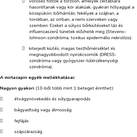
​
vöröses foltok a törzsön, amelyek céltáblára
hasonlítanak vagy kör alakúak, gyakran hólyaggal a
közepükön; bőrhámlás; fekélyek a szájban, a
torokban, az orrban, a nemi szerveken vagy
szemben. Ezeket a súlyos bőrkiütéseket láz és
influenzaszerű tünetek előzhetik meg (Stevens–
Johnson-szindróma, toxikus epidermális nekrolízis).
​
kiterjedt kiütés, magas testhőmérséklet és
megnagyobbodott nyirokcsomók (DRESS-
szindróma vagy gyógyszer-túlérzékenységi
szindróma).
A mirtazapin egyéb mellékhatásai:
Nagyon gyakori
(10-ből több mint 1 beteget érinthet):
​
étvágynövekedés és súlygyarapodás
​
bágyadtság vagy álmosság
​
fejfájás
​
szájszárazság