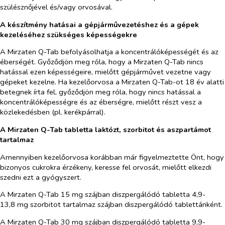
szülésznőjével és/vagy orvosával.
A készítmény hatásai a gépjárművezetéshez és a gépek
kezeléséhez szükséges képességekre
A Mirzaten Q-Tab befolyásolhatja a koncentrálóképességét és az
éberségét. Győződjön meg róla, hogy a Mirzaten Q-Tab nincs
hatással ezen képességeire, mielőtt gépjárművet vezetne vagy
gépeket kezelne. Ha kezelőorvosa a Mirzaten Q-Tab-ot 18 év alatti
betegnek írta fel, győződjön meg róla, hogy nincs hatással a
koncentrálóképességre és az éberségre, mielőtt részt vesz a
közlekedésben (pl. kerékpárral).
A Mirzaten Q-Tab tabletta laktózt, szorbitot és aszpartámot
tartalmaz
Amennyiben kezelőorvosa korábban már figyelmeztette Önt, hogy
bizonyos cukrokra érzékeny, keresse fel orvosát, mielőtt elkezdi
szedni ezt a gyógyszert.
A Mirzaten Q-Tab 15 mg szájban diszpergálódó tabletta 4,9-
13,8 mg szorbitot tartalmaz szájban diszpergálódó tablettánként.
A Mirzaten Q-Tab 30 mg szájban diszpergálódó tabletta 9,9-