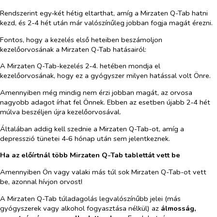
Rendszerint egy‑két hétig eltarthat, amíg a Mirzaten Q-Tab hatni
kezd, és 2‑4 hét után már valószínűleg jobban fogja magát érezni.
Fontos, hogy a kezelés első heteiben beszámoljon
kezelőorvosának a Mirzaten Q-Tab hatásairól:
A Mirzaten Q-Tab-kezelés 2‑4. hetében mondja el
kezelőorvosának, hogy ez a gyógyszer milyen hatással volt Önre.
Amennyiben még mindig nem érzi jobban magát, az orvosa
nagyobb adagot írhat fel Önnek. Ebben az esetben újabb 2‑4 hét
múlva beszéljen újra kezelőorvosával.
Általában addig kell szednie a Mirzaten Q-Tab-ot, amíg a
depresszió tünetei 4‑6 hónap után sem jelentkeznek.
Ha az előírtnál több Mirzaten Q-Tab tablettát vett be
Amennyiben Ön vagy valaki más túl sok Mirzaten Q-Tab-ot vett
be, azonnal hívjon orvost!
A Mirzaten Q-Tab túladagolás legvalószínűbb jelei (más
gyógyszerek vagy alkohol fogyasztása nélkül) az
álmosság,