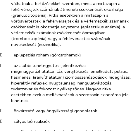
válhatnak a fertőzésekkel szemben, mivel a mirtazapin a
fehérvérsejtek számának átmeneti csökkenését okozhatja
(granulocitopénia). Ritka esetekben a mirtazapin a
vörösvértestek, a fehérvérsejtek és a vérlemezkék számának
csökkenését is okozhatja egyszerre (aplasztikus anémia), a
vérlemezkék számának csökkenését önmagában
(trombocitopénia) vagy a fehérvérsejtek számának
növekedését (eozinofília).
​
epilepsziás roham (görcsrohamok)
​
az alábbi tünetegyüttes jelentkezése:
megmagyarázhatatlan láz, verejtékezés, emelkedett pulzus,
hasmenés, (irányíthatatlan) izomösszehúzódások, hidegrázás,
hiperaktív reflexek, nyugtalanság, hangulatváltozás,
tudatzavar és fokozott nyálképződés. Nagyon ritka
esetekben ezek a mellékhatások a szerotonin szindróma jelei
lehetnek.
​
önkárosító vagy öngyilkossági gondolatok
​
súlyos bőrreakciók: