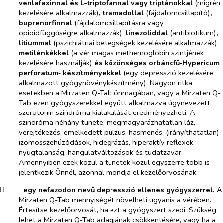
venlafaxinnal és L-triptofánnal vagy triptánokkal
(migrén
kezelésére alkalmazzák)
, tramadollal
(fájdalomcsillapító)
,
buprenorfinnal
(fájdalomcsillapításra vagy
opioidfüggőségre alkalmazzák),
linezoliddal
(antibiotikum)
,
lítiummal
(pszichiátriai betegségek kezelésére alkalmazzák),
metilénkékkel
(a vér magas methemoglobin szintjének
kezelésére használják)
és közönséges orbáncfű‑Hypericum
perforatum‑ készítményekkel
(egy depresszió kezelésére
alkalmazott gyógynövénykészítmény). Nagyon ritka
esetekben a Mirzaten Q-Tab önmagában, vagy a Mirzaten Q-
Tab ezen gyógyszerekkel együtt alkalmazva úgynevezett
szerotonin szindróma kialakulását eredményezheti. A
szindróma néhány tünete: megmagyarázhatatlan láz,
verejtékezés, emelkedett pulzus, hasmenés, (irányíthatatlan)
izomösszehúzódások, hidegrázás, hiperaktív reflexek,
nyugtalanság, hangulatváltozások és tudatzavar.
Amennyiben ezek közül a tünetek közül egyszerre több is
jelentkezik Önnél, azonnal mondja el kezelőorvosának.
​
egy nefazodon nevű depresszió ellenes gyógyszerrel.
A
Mirzaten Q-Tab mennyiségét növelheti ugyanis a vérében.
Értesítse kezelőorvosát, ha ezt a gyógyszert szedi. Szükség
lehet a Mirzaten Q-Tab adagjának csökkentésére, vagy ha a