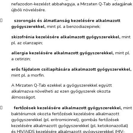
nefazodon-kezelést abbahagyja, a Mirzaten Q-Tab adagjának
újbóli növelésére.
​
szorongás és álmatlanság kezelésére alkalmazott
gyógyszerekkel,
mint pl. a benzodiazepinek;
skizofrénia kezelésére alkalmazott gyógyszerekkel,
mint
pl. az olanzapin;
allergia kezelésére alkalmazott gyógyszerekkel,
mint pl.
a cetirizin;
erős fájdalom csillapítására alkalmazott gyógyszerekkel,
mint pl. a morfin.
A Mirzaten Q-Tab ezekkel a gyógyszerekkel együtt
alkalmazva növelheti az ezen gyógyszerek okozta
álmosságot.
​
fertőzések kezelésére alkalmazott gyógyszerekkel,
mint
baktériumok okozta fertőzések kezelésére alkalmazott
gyógyszerekkel (pl. eritromicinnel), gombás fertőzések
kezelésére alkalmazott gyógyszerekkel (pl. ketokonazollal)
és HIV/AIDS kezelésére alkalmazott gyógyszerekkel (HIV-