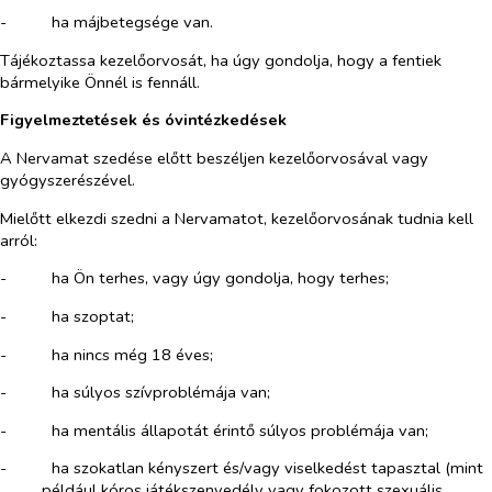
-​
ha májbetegsége van.
Tájékoztassa kezelőorvosát, ha úgy gondolja, hogy a fentiek
bármelyike Önnél is fennáll.
Figyelmeztetések és óvintézkedések
A Nervamat szedése előtt beszéljen kezelőorvosával vagy
gyógyszerészével.
Mielőtt elkezdi szedni a Nervamatot, kezelőorvosának tudnia kell
arról:
-​
ha Ön terhes, vagy úgy gondolja, hogy terhes;
-​
ha szoptat;
-​
ha nincs még 18 éves;
-​
ha súlyos szívproblémája
van;
-​
ha mentális állapotát érintő súlyos problémája
van;
-​
ha szokatlan kényszert és/vagy viselkedést tapasztal (mint
például kóros játékszenvedély vagy fokozott szexuális