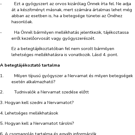
-​
Ezt a gyógyszert az orvos kizárólag Önnek írta fel. Ne adja
át a készítményt másnak, mert számára ártalmas lehet még
abban az esetben is, ha a betegsége tünetei az Önéhez
hasonlóak.
-​
Ha Önnél bármilyen mellékhatás jelentkezik, tájékoztassa
erről kezelőorvosát vagy gyógyszerészét.
Ez a betegtájékoztatóban fel nem sorolt bármilyen
lehetséges mellékhatásra is vonatkozik. Lásd 4. pont.
A betegtájékoztató tartalma
1.​
Milyen típusú gyógyszer a Nervamat és milyen betegségek
esetén alkalmazható?
2.​
Tudnivalók a Nervamat szedése előtt
3. Hogyan kell szedni a Nervamatot?
4. Lehetséges mellékhatások
5. Hogyan kell a Nervamatot tárolni?
6. A csomagolás tartalma és egyéb információk