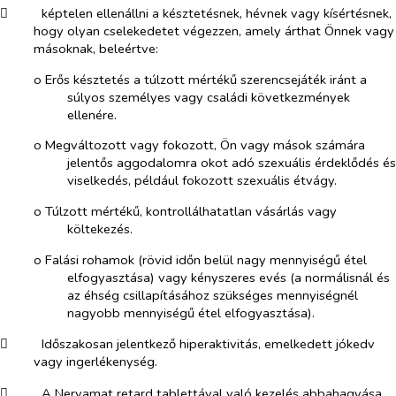
​
képtelen ellenállni a késztetésnek, hévnek vagy kísértésnek,
hogy olyan cselekedetet végezzen, amely árthat Önnek vagy
másoknak, beleértve:
o​
Erős késztetés a túlzott mértékű szerencsejáték iránt a
súlyos személyes vagy családi következmények
ellenére.
o​
Megváltozott vagy fokozott, Ön vagy mások számára
jelentős aggodalomra okot adó szexuális érdeklődés és
viselkedés, például fokozott szexuális étvágy.
o​
Túlzott mértékű, kontrollálhatatlan vásárlás vagy
költekezés.
o​
Falási rohamok (rövid időn belül nagy mennyiségű étel
elfogyasztása) vagy kényszeres evés (a normálisnál és
az éhség csillapításához szükséges mennyiségnél
nagyobb mennyiségű étel elfogyasztása).
​
Időszakosan jelentkező hiperaktivitás, emelkedett jókedv
vagy ingerlékenység.
​
A Nervamat retard tablettával való kezelés abbahagyása