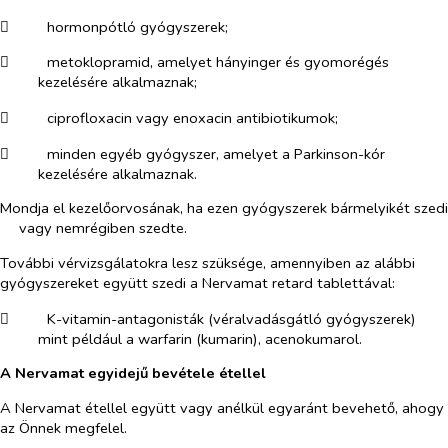
​
hormonpótló gyógyszerek;
​
metoklopramid, amelyet hányinger és gyomorégés
kezelésére alkalmaznak;
​
ciprofloxacin vagy enoxacin antibiotikumok;
​
minden egyéb gyógyszer, amelyet a Parkinson-kór
kezelésére alkalmaznak.
Mondja el kezelőorvosának, ha ezen gyógyszerek bármelyikét szedi
vagy nemrégiben szedte.
További vérvizsgálatokra lesz szüksége, amennyiben az alábbi
gyógyszereket együtt szedi a Nervamat retard tablettával:
​
K-vitamin-antagonisták (véralvadásgátló gyógyszerek)
mint például a warfarin (kumarin), acenokumarol.
A Nervamat egyidejű bevétele étellel
A Nervamat étellel együtt vagy anélkül egyaránt bevehető, ahogy
az Önnek megfelel.