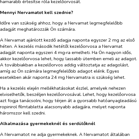
hamarabb értesítse róla kezelőorvosát.
Mennyi Nervamatot kell szednie?
Időre van szükség ahhoz, hogy a Nervamat legmegfelelőbb
adagját meghatározzák Ön számára.
A Nervamat ajánlott kezdő adagja naponta egyszer 2 mg az első
héten. A kezelés második hetétől kezelőorvosa a Nervamat
adagját naponta egyszeri 4 mg‑ra emelheti. Ha Ön nagyon idős,
akkor kezelőorvosa lehet, hogy lassabb ütemben emeli az adagot.
A továbbiakban a kezelőorvos addig változtatja az adagolást,
amíg az Ön számára legmegfelelőbb adagot elérik. Egyes
esetekben akár naponta 24 mg Nervamatra is szükség lehet.
Ha a kezelés elején mellékhatásokat észlel, amelyek nehezen
elviselhetők, beszéljen kezelőorvosával. Lehet, hogy kezelőorvosa
azt fogja tanácsolni, hogy térjen át a gyorsabb hatóanyagleadású
ropinirol filmtabletta alacsonyabb adagjára, melyet naponta
háromszor kell szedni.
Alkalmazása gyermekeknél és serdülőknél
A Nervamatot ne adja gyermekeknek. A Nervamatot általában