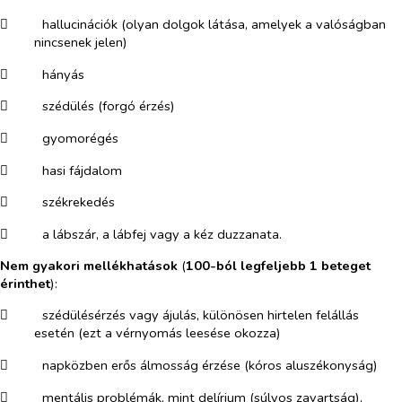
​
hallucinációk (olyan dolgok látása, amelyek a valóságban
nincsenek jelen)
​
hányás
​
szédülés (forgó érzés)
​
gyomorégés
​
hasi fájdalom
​
székrekedés
​
a lábszár, a lábfej vagy a kéz duzzanata.
Nem gyakori mellékhatások
(
100-ból legfeljebb 1 beteget
érinthet
):
​
szédülésérzés vagy ájulás, különösen hirtelen felállás
esetén (ezt a vérnyomás leesése okozza)
​
napközben erős álmosság érzése (kóros aluszékonyság)
​
mentális problémák, mint delírium (súlyos zavartság),