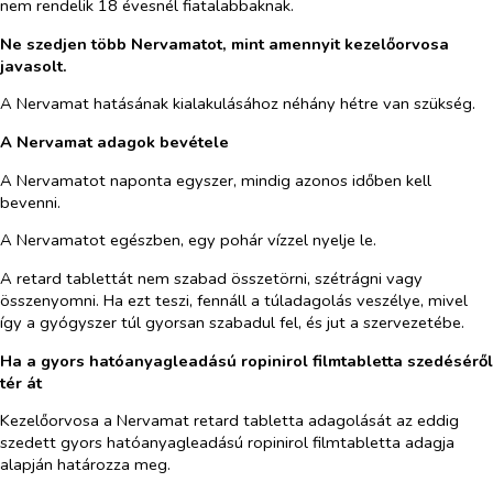
nem rendelik 18 évesnél fiatalabbaknak.
Ne szedjen több Nervamatot, mint amennyit kezelőorvosa
javasolt.
A Nervamat hatásának kialakulásához néhány hétre van szükség.
A Nervamat adagok bevétele
A Nervamatot naponta egyszer, mindig azonos időben kell
bevenni.
A Nervamatot egészben, egy pohár vízzel nyelje le.
A retard tablettát nem szabad összetörni, szétrágni vagy
összenyomni. Ha ezt teszi, fennáll a túladagolás veszélye, mivel
így a gyógyszer túl gyorsan szabadul fel, és jut a szervezetébe.
Ha a gyors hatóanyagleadású ropinirol filmtabletta szedéséről
tér át
Kezelőorvosa a Nervamat retard tabletta adagolását az eddig
szedett gyors hatóanyagleadású ropinirol filmtabletta adagja
alapján határozza meg.