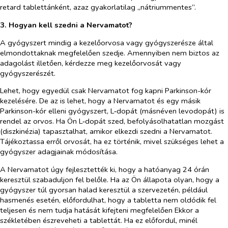
retard tablettánként, azaz gyakorlatilag „nátriummentes”.
3. Hogyan kell szedni a Nervamatot?
A gyógyszert mindig a kezelőorvosa vagy gyógyszerésze által
elmondottaknak megfelelően szedje. Amennyiben nem biztos az
adagolást illetően, kérdezze meg kezelőorvosát vagy
gyógyszerészét.
Lehet, hogy egyedül csak
Nervamatot fog kapni Parkinson-kór
kezelésére. De az is lehet, hogy a Nervamatot és egy másik
Parkinson-kór elleni gyógyszert, L‑dopát (másnéven levodopát) is
rendel az orvos. Ha Ön L‑dopát szed, befolyásolhatatlan mozgást
(diszkinézia) tapasztalhat, amikor elkezdi szedni a Nervamatot.
Tájékoztassa erről orvosát, ha ez történik, mivel szükséges lehet a
gyógyszer adagjainak módosítása.
A Nervamatot úgy fejlesztették ki, hogy a hatóanyag 24 órán
keresztül szabaduljon fel belőle. Ha az Ön állapota olyan, hogy a
gyógyszer túl gyorsan halad keresztül a szervezetén, például
hasmenés esetén, előfordulhat, hogy a tabletta nem oldódik fel
teljesen és nem tudja hatását kifejteni megfelelően Ekkor a
székletében észreveheti a tablettát. Ha ez előfordul, minél