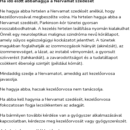
Ha
idő előtt
abbahagyja a
Nervamat
szedését
Ne hagyja abba hirtelen a Nervamat szedését anélkül, hogy
kezelőorvosával megbeszélte volna. Ha hirtelen hagyja abba a
Nervamat szedését, Parkinson-kór tünetei gyorsan
rosszabbodhatnak. A kezelés hirtelen leállítása nyomán kialakulhat
Önnél egy neuroleptikus malignus szindróma nevű kórállapot,
amely súlyos egészségügyi kockázatot jelenthet. A tünetek
magukban foglalhatják az izommozgások hiányát (akinéziát), az
izommerevséget, a lázat, az instabil vérnyomást, a gyorsult
szívverést (tahikardiát), a zavarodottságot és a tudatállapot
csökkent éberségi szintjét (például kómát).
Mindaddig szedje a Nervamatot, ameddig azt kezelőorvosa
javasolja.
Ne hagyja abba, hacsak kezelőorvosa nem tanácsolja.
Ha abba kell hagynia a Nervamat szedését, kezelőorvosa
fokozatosan fogja lecsökkenteni az adagját.
Ha bármilyen további kérdése van a gyógyszer alkalmazásával
kapcsolatban, kérdezze meg kezelőorvosát vagy gyógyszerészét.