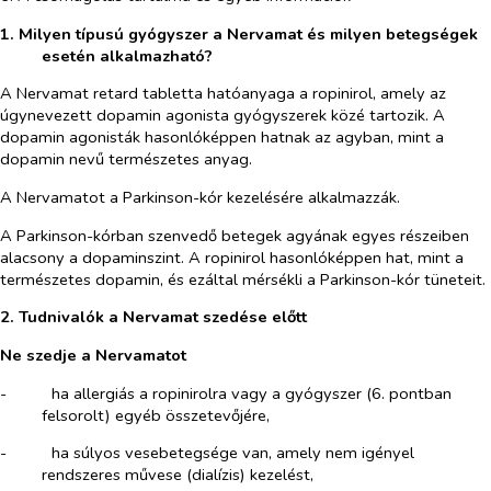
1. Milyen típusú gyógyszer a Nervamat és milyen betegségek
esetén alkalmazható?
A Nervamat retard tabletta hatóanyaga a ropinirol, amely az
úgynevezett dopamin agonista gyógyszerek közé tartozik. A
dopamin agonisták hasonlóképpen hatnak az agyban, mint a
dopamin nevű természetes anyag.
A Nervamatot a
Parkinson-kór kezelésére alkalmazzák.
A Parkinson-kórban szenvedő betegek agyának egyes részeiben
alacsony a dopaminszint. A ropinirol hasonlóképpen hat, mint a
természetes dopamin, és ezáltal mérsékli a Parkinson-kór tüneteit.
2. Tudnivalók a Nervamat szedése előtt
Ne szedje a Nervamatot
-​
ha allergiás a ropinirolra vagy a gyógyszer (6. pontban
felsorolt) egyéb összetevőjére,
-​
ha súlyos vesebetegsége
van, amely nem igényel
rendszeres művese (dialízis) kezelést,