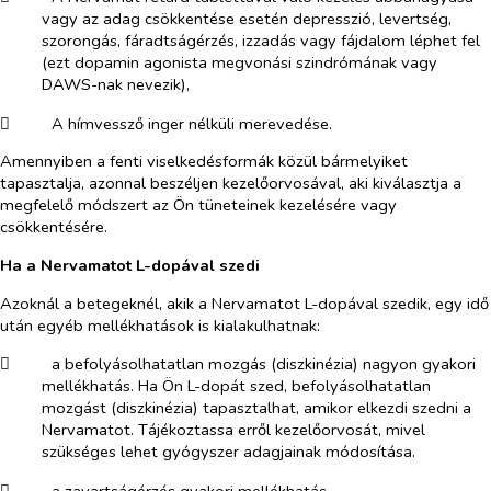
vagy az adag csökkentése esetén depresszió, levertség,
szorongás, fáradtságérzés, izzadás vagy fájdalom léphet fel
(ezt dopamin agonista megvonási szindrómának vagy
DAWS-nak nevezik),
​
A hímvessző inger nélküli merevedése.
Amennyiben a fenti viselkedésformák közül bármelyiket
tapasztalja, azonnal beszéljen kezelőorvosával, aki kiválasztja a
megfelelő módszert az Ön tüneteinek kezelésére vagy
csökkentésére.
Ha
a
Nervamat
ot
L-dop
á
val
szedi
Azoknál a betegeknél, akik a Nervamatot L-dopával szedik, egy idő
után egyéb mellékhatások is kialakulhatnak:
​
a befolyásolhatatlan mozgás (diszkinézia) nagyon gyakori
mellékhatás. Ha Ön L-dopát szed, befolyásolhatatlan
mozgást (diszkinézia) tapasztalhat, amikor elkezdi szedni a
Nervamatot. Tájékoztassa erről kezelőorvosát, mivel
szükséges lehet gyógyszer adagjainak módosítása.