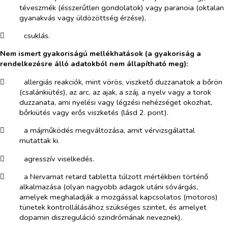
téveszmék (ésszerűtlen gondolatok) vagy paranoia (oktalan
gyanakvás vagy üldözöttség érzése),
​
csuklás.
Nem ismert gyakoriságú mellékhatások
(a gyakoriság a
rendelkezésre álló adatokból nem állapítható meg):
​
allergiás reakciók, mint vörös, viszkető duzzanatok a bőrön
(csalánkiütés), az arc, az ajak, a száj, a nyelv vagy a torok
duzzanata, ami nyelési vagy légzési nehézséget okozhat,
bőrkiütés vagy erős viszketés (lásd 2. pont).
​
a májműködés megváltozása, amit vérvizsgálattal
mutattak ki.
​
agresszív viselkedés.
​
a Nervamat retard tabletta túlzott mértékben történő
alkalmazása (olyan nagyobb adagok utáni sóvárgás,
amelyek meghaladják a mozgással kapcsolatos (motoros)
tünetek kontrollálásához szükséges szintet, és amelyet
dopamin diszreguláció szindrómának neveznek).