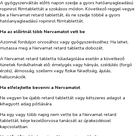
A gyógyszerváltás előtti napon szedje a gyors hatóanyagleadású
ropinirol filmtablettát a szokásos módon. Következő reggel vegye
be a Nervamat retard tablettát, és ne szedje többé a gyors
hatóanyagleadású ropinirol filmtablettát.
Ha az előírtnál több Nervamatot vett be
Azonnal forduljon orvosához vagy gyógyszerészéhez. Ha lehet,
mutassa meg a Nervamat retard tabletta dobozát.
A Nervamat retard tabletta túladagolása esetén a következő
tünetek fordulhatnak elő: émelygés vagy hányás, szédülés (forgó
érzés), álmosság, szellemi vagy fizikai fáradtság, ájulás,
hallucinációk.
Ha elfelejtette bevenni a Nervamatot
Ne vegyen be újabb retard tablettát vagy kétszeres adagot a
kihagyott adag pótlására.
Ha egy vagy több napig nem vette be a Nervamat retard
tablettát, kérje kezelőorvosa tanácsát az újrakezdéssel
kapcsolatban.