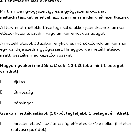
4. Lehetséges mellékhatások
Mint minden gyógyszer, így ez a gyógyszer is okozhat
mellékhatásokat, amelyek azonban nem mindenkinél jelentkeznek.
A Nervamat mellékhatásai leginkább akkor jelentkeznek, amikor
először kezdi el szedni, vagy amikor emelik az adagot.
A mellékhatások általában enyhék, és mérséklődnek, amikor már
egy kis ideje szedi a gyógyszert. Ha aggódik a mellékhatások
miatt, beszélje meg kezelőorvosával.
Nagyon gyakori mellékhatások
(10-ből több mint 1 beteget
érinthet):
​
ájulás
​
álmosság
​
hányinger
Gyakori mellékhatások
(
10-ből legfeljebb 1 beteget érinthet):
​
hirtelen elalvás az álmosság előzetes érzése nélkül (hirtelen
elalvási epizódok)