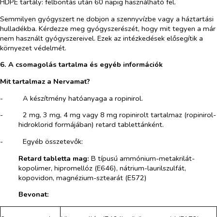
HDPE tartály: felbontás után 60 napig használható fel.
Semmilyen gyógyszert ne dobjon a szennyvízbe vagy a háztartási
hulladékba. Kérdezze meg gyógyszerészét, hogy mit tegyen a már
nem használt gyógyszereivel. Ezek az intézkedések elősegítik a
környezet védelmét.
6. A csomagolás tartalma és egyéb információk
Mit tartalmaz a Nervamat?
-​
A készítmény hatóanyaga
a ropinirol.
-​
2 mg, 3 mg, 4 mg vagy 8 mg ropinirolt tartalmaz (ropinirol-
hidroklorid formájában) retard tablettánként.
-​
Egyéb összetevők:
Retard tabletta mag:
B típusú ammónium-metakrilát-
kopolimer, hipromellóz (E646), nátrium-laurilszulfát,
kopovidon, magnézium-sztearát (E572)
Bevonat: