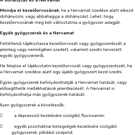
Mondja el kezelőorvosának
, ha a Nervamat szedése alatt elkezd
dohányozni, vagy abbahagyja a dohányzást. Lehet, hogy
kezelőorvosának meg kell változtatnia a gyógyszer adagját.
Egyéb gyógyszerek és a Nervamat
Feltétlenül tájékoztassa kezelőorvosát vagy gyógyszerészét a
jelenleg vagy nemrégiben szedett, valamint szedni tervezett
egyéb gyógyszereiről.
Ne felejtse el tájékoztatni kezelőorvosát vagy gyógyszerészét, ha
a Nervamat szedése alatt egy újabb gyógyszert kezd szedni.
Egyes gyógyszerek befolyásolhatják a Nervamat hatását, vagy
elősegíthetik mellékhatások jelentkezését. A Nervamat is
befolyásolhatja más gyógyszerek hatását.
Ilyen gyógyszerek a következők:
​
a depresszió kezelésére szolgáló fluvoxamin;
​
egyéb pszichiátriai betegségek kezelésére szolgáló
gyógyszerek, például szulpirid;