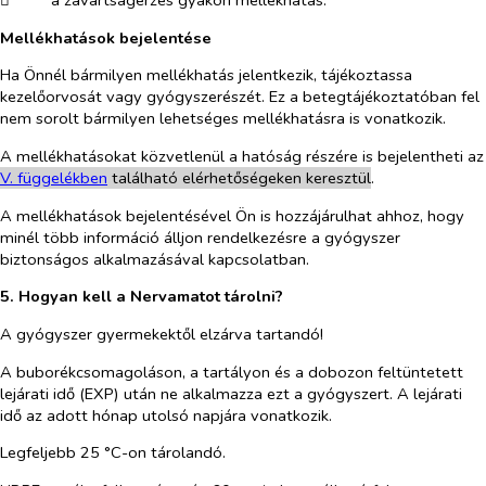
​
a zavartságérzés gyakori mellékhatás.
Mellékhatások bejelentése
Ha Önnél bármilyen mellékhatás jelentkezik, tájékoztassa
kezelőorvosát vagy gyógyszerészét. Ez a betegtájékoztatóban fel
nem sorolt bármilyen lehetséges mellékhatásra is vonatkozik.
A mellékhatásokat közvetlenül a hatóság részére is bejelentheti az
V. függelékben
található elérhetőségeken keresztül
.
A mellékhatások bejelentésével Ön is hozzájárulhat ahhoz, hogy
minél több információ álljon rendelkezésre a gyógyszer
biztonságos alkalmazásával kapcsolatban.
5. Hogyan kell a Nervamatot tárolni?
A gyógyszer gyermekektől elzárva tartandó!
A buborékcsomagoláson, a tartályon és a dobozon feltüntetett
lejárati idő (EXP) után ne alkalmazza ezt a gyógyszert. A lejárati
idő az adott hónap utolsó napjára vonatkozik.
Legfeljebb 25 °C-on tárolandó.