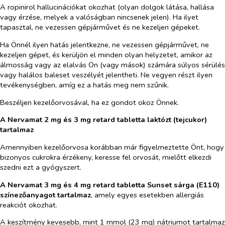
A ropinirol hallucinációkat okozhat (olyan dolgok látása, hallása
vagy érzése, melyek a valóságban nincsenek jelen). Ha ilyet
tapasztal, ne vezessen gépjárművet és ne kezeljen gépeket.
Ha Önnél ilyen hatás jelentkezne, ne vezessen gépjárművet, ne
kezeljen gépet, és kerüljön el minden olyan helyzetet, amikor az
álmosság vagy az elalvás Ön (vagy mások) számára súlyos sérülés
vagy halálos baleset veszélyét jelentheti. Ne vegyen részt ilyen
tevékenységben, amíg ez a hatás meg nem szűnik.
Beszéljen kezelőorvosával, ha ez gondot okoz Önnek.
A Nervamat 2 mg és 3 mg retard tabletta laktózt (tejcukor)
tartalmaz
Amennyiben kezelőorvosa korábban már figyelmeztette Önt, hogy
bizonyos cukrokra érzékeny, keresse fel orvosát, mielőtt elkezdi
szedni ezt a gyógyszert.
A Nervamat 3 mg és 4 mg retard tabletta Sunset sárga (E110)
színezőanyagot tartalmaz
, amely egyes esetekben allergiás
reakciót okozhat.
A keszítmény kevesebb, mint 1 mmol (23 mg) nátriumot tartalmaz