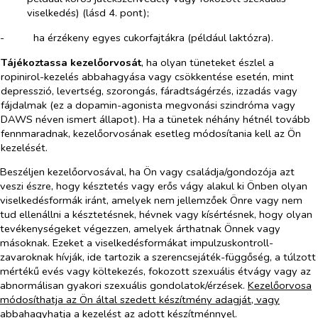
viselkedés) (lásd 4. pont);
-​
ha érzékeny egyes cukorfajtákra (például laktózra).
Tájékoztassa kezelőorvosát
, ha olyan tüneteket észlel a
ropinirol-kezelés abbahagyása vagy csökkentése esetén, mint
depresszió, levertség, szorongás, fáradtságérzés, izzadás vagy
fájdalmak (
ez a dopamin-agonista megvonási szindróma vagy
DAWS néven ismert állapot)
. Ha a tünetek néhány hétnél tovább
fennmaradnak, kezelőorvosának esetleg módosítania kell az Ön
kezelését.
Beszéljen kezelőorvosával, ha Ön vagy családja/gondozója azt
veszi észre, hogy késztetés vagy erős vágy alakul ki Önben olyan
viselkedésformák iránt, amelyek nem jellemzőek Önre vagy nem
tud ellenállni a késztetésnek, hévnek vagy kísértésnek, hogy olyan
tevékenységeket végezzen, amelyek árthatnak Önnek vagy
másoknak. Ezeket a viselkedésformákat impulzuskontroll-
zavaroknak hívják, ide tartozik a szerencsejáték-függőség, a túlzott
mértékű evés vagy költekezés, fokozott szexuális étvágy vagy az
abnormálisan gyakori szexuális gondolatok/érzések.
Kezelőorvosa
módosíthatja az Ön által szedett készítmény adagját, vagy
abbahagyhatja a kezelést az adott készítménnyel.