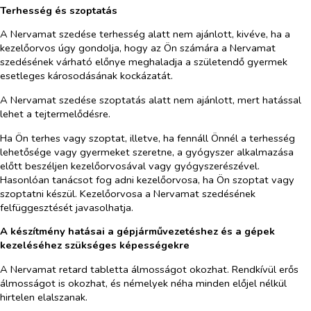
Terhesség és szoptatás
A Nervamat szedése terhesség alatt nem ajánlott, kivéve, ha a
kezelőorvos úgy gondolja, hogy az Ön számára a Nervamat
szedésének várható előnye meghaladja a születendő gyermek
esetleges károsodásának kockázatát.
A Nervamat szedése szoptatás alatt nem ajánlott, mert hatással
lehet a tejtermelődésre.
Ha Ön terhes vagy szoptat, illetve, ha fennáll Önnél a terhesség
lehetősége vagy gyermeket szeretne, a gyógyszer alkalmazása
előtt beszéljen kezelőorvosával vagy gyógyszerészével.
Hasonlóan tanácsot fog adni kezelőorvosa, ha Ön szoptat vagy
szoptatni készül. Kezelőorvosa a Nervamat szedésének
felfüggesztését javasolhatja.
A készítmény hatásai a gépjárművezetéshez és a gépek
kezeléséhez szükséges képességekre
A Nervamat retard tabletta álmosságot okozhat. Rendkívül erős
álmosságot is okozhat, és némelyek néha minden előjel nélkül
hirtelen elalszanak.