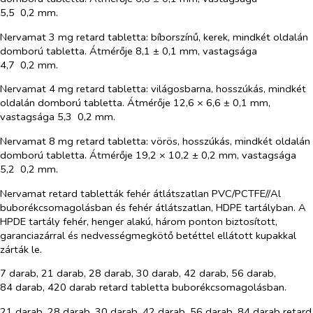
5,5 0,2 mm.
Nervamat 3 mg retard tabletta: bíborszínű, kerek, mindkét oldalán
domború tabletta. Átmérője 8,1 ± 0,1 mm, vastagsága
4,7 0,2 mm.
Nervamat 4 mg retard tabletta: világosbarna, hosszúkás, mindkét
oldalán domború tabletta. Átmérője 12,6 × 6,6 ± 0,1 mm,
vastagsága 5,3 0,2 mm.
Nervamat 8 mg retard tabletta: vörös, hosszúkás, mindkét oldalán
domború tabletta. Átmérője 19,2 × 10,2 ± 0,2 mm, vastagsága
5,2 0,2 mm.
Nervamat retard tabletták fehér átlátszatlan PVC/PCTFE//Al
buborékcsomagolásban és fehér átlátszatlan, HDPE tartályban. A
HPDE tartály fehér, henger alakú, három ponton biztosított,
garanciazárral és nedvességmegkötő betéttel ellátott kupakkal
zárták le.
7 darab, 21 darab, 28 darab, 30 darab, 42 darab, 56 darab,
84 darab, 420 darab retard tabletta buborékcsomagolásban.
21 darab, 28 darab, 30 darab, 42 darab, 56 darab, 84 darab retard