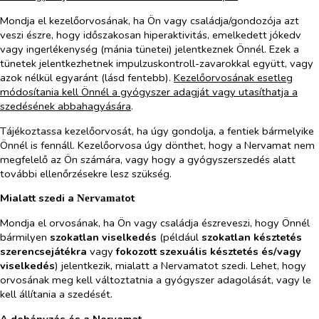
Mondja el kezelőorvosának, ha Ön vagy családja/gondozója azt
veszi észre, hogy időszakosan hiperaktivitás, emelkedett jókedv
vagy ingerlékenység (mánia tünetei) jelentkeznek Önnél. Ezek a
tünetek jelentkezhetnek impulzuskontroll-zavarokkal együtt, vagy
azok nélkül egyaránt (lásd fentebb).
Kezelőorvosának esetleg
módosítania kell Önnél a gyógyszer adagját vagy utasíthatja a
szedésének abbahagyására
.
Tájékoztassa kezelőorvosát, ha úgy gondolja, a fentiek bármelyike
Önnél is fennáll. Kezelőorvosa úgy dönthet, hogy a Nervamat nem
megfelelő az Ön számára, vagy hogy a gyógyszerszedés alatt
további ellenőrzésekre lesz szükség.
Mialatt szedi a
ot
Nervamat
Mondja el orvosának, ha Ön vagy családja észreveszi, hogy Önnél
bármilyen
szokatlan viselkedés
(például
szokatlan késztetés
szerencsejátékra
vagy
fokozott szexuális késztetés
és/vagy
viselkedés
) jelentkezik, mialatt a Nervamatot szedi. Lehet, hogy
orvosának meg kell változtatnia a gyógyszer adagolását, vagy le
kell állítania a szedését.
A dohányzás és a Nervamat