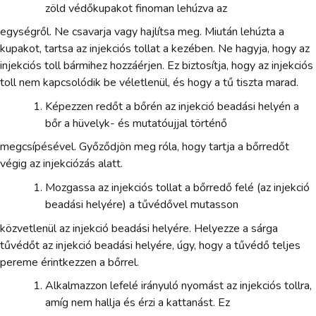
zöld védőkupakot finoman lehúzva az
egységről. Ne csavarja vagy hajlítsa meg. Miután lehúzta a
kupakot, tartsa az injekciós tollat a kezében. Ne hagyja, hogy az
injekciós toll bármihez hozzáérjen. Ez biztosítja, hogy az injekciós
toll nem kapcsolódik be véletlenül, és hogy a tű tiszta marad.
Képezzen redőt a bőrén az injekció beadási helyén a
bőr a hüvelyk- és mutatóujjal történő
megcsípésével. Győződjön meg róla, hogy tartja a bőrredőt
végig az injekciózás alatt.
Mozgassa az injekciós tollat a bőrredő felé (az injekció
beadási helyére) a tűvédővel mutasson
közvetlenül az injekció beadási helyére. Helyezze a sárga
tűvédőt az injekció beadási helyére, úgy, hogy a tűvédő teljes
pereme érintkezzen a bőrrel.
Alkalmazzon lefelé irányuló nyomást az injekciós tollra,
amíg nem hallja és érzi a kattanást. Ez