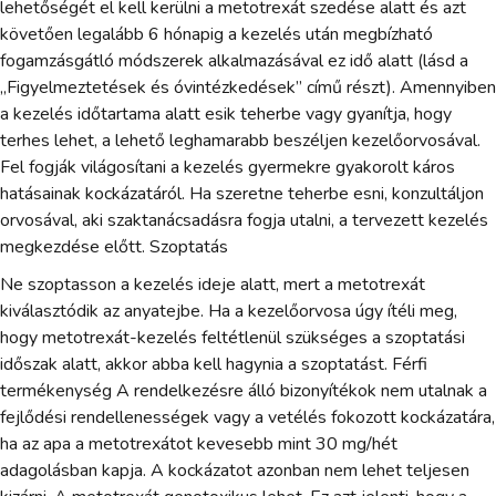
lehetőségét el kell kerülni a metotrexát szedése alatt és azt
követően legalább 6 hónapig a kezelés után megbízható
fogamzásgátló módszerek alkalmazásával ez idő alatt (lásd a
„Figyelmeztetések és óvintézkedések” című részt). Amennyiben
a kezelés időtartama alatt esik teherbe vagy gyanítja, hogy
terhes lehet, a lehető leghamarabb beszéljen kezelőorvosával.
Fel fogják világosítani a kezelés gyermekre gyakorolt káros
hatásainak kockázatáról. Ha szeretne teherbe esni, konzultáljon
orvosával, aki szaktanácsadásra fogja utalni, a tervezett kezelés
megkezdése előtt. Szoptatás
Ne szoptasson a kezelés ideje alatt, mert a metotrexát
kiválasztódik az anyatejbe. Ha a kezelőorvosa úgy ítéli meg,
hogy metotrexát-kezelés feltétlenül szükséges a szoptatási
időszak alatt, akkor abba kell hagynia a szoptatást. Férfi
termékenység A rendelkezésre álló bizonyítékok nem utalnak a
fejlődési rendellenességek vagy a vetélés fokozott kockázatára,
ha az apa a metotrexátot kevesebb mint 30 mg/hét
adagolásban kapja. A kockázatot azonban nem lehet teljesen