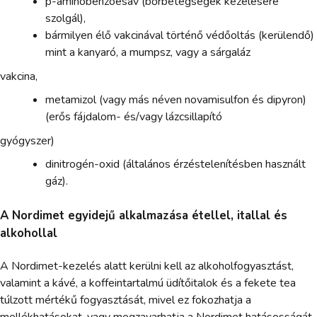
p-aminobenzoesav (bőrbetegségek kezelésére
szolgál),
bármilyen élő vakcinával történő védőoltás (kerülendő)
mint a kanyaró, a mumpsz, vagy a sárgaláz
vakcina,
metamizol (vagy más néven novamisulfon és dipyron)
(erős fájdalom- és/vagy lázcsillapító
gyógyszer)
dinitrogén-oxid (általános érzéstelenítésben használt
gáz).
A Nordimet egyidejű alkalmazása étellel, itallal és
alkohollal
A Nordimet-kezelés alatt kerülni kell az alkoholfogyasztást,
valamint a kávé, a koffeintartalmú üdítőitalok és a fekete tea
túlzott mértékű fogyasztását, mivel ez fokozhatja a