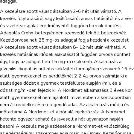
adaggal.
A kezelésre adott válasz általában 2-6 hét után várható. A
kezelés folytatásáról vagy leállításáról annak hatásától és a vér-
és vizeletvizsgálat eredményeitől függően hoznak döntést.
Adagolás Crohn-betegségben szenvedő felnőtt betegeknél:
Kezelőorvosa heti 25 mg-os adaggal fogja kezdeni a kezelést.
A kezelésre adott válasz általában 8- 12 hét után várható. A
kezelés hatásának időbeli alakulásától függően orvosa dönthet
úgy, hogy az adagot heti 15 mg-ra csökkenti. Alkalmazás a
juvenilis idiopátiás arthritis sokízületi formájában szenvedő 16 év
alatti gyermekeknél és serdülőknél 2 2 Az orvos számítja ki a
szükséges dózist a gyermek testfelülete alapján (m ), és a
dózist mg/m -ben fejezik ki. A Nordimet alkalmazása 3 éves kor
alatti gyermekeknél nem ajánlott, mivel ebben a korcsoportban
nem áll rendelkezésre elegendő adat. Az alkalmazás módja és
időtartama A Nordimet-et a bőr alá injekciózzák. A Nordimet
hetente egyszer adható és javasolt a hét ugyanazon napján
beadni. A kezelés megkezdésekor a Nordimet-et valószínűleg
az egészségügyi szakember adja majd be Önnek. Kezelőorvosa