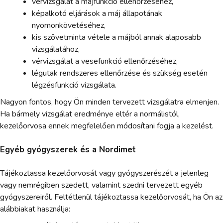
vérvizsgálat a májfunkció ellenőrzéséhez,
képalkotó eljárások a máj állapotának
nyomonkövetéséhez,
kis szövetminta vétele a májból annak alaposabb
vizsgálatához,
vérvizsgálat a vesefunkció ellenőrzéséhez,
légutak rendszeres ellenőrzése és szükség esetén
légzésfunkció vizsgálata.
Nagyon fontos, hogy Ön minden tervezett vizsgálatra elmenjen.
Ha bármely vizsgálat eredménye eltér a normálistól,
kezelőorvosa ennek megfelelően módosítani fogja a kezelést.
Egyéb gyógyszerek és a Nordimet
Tájékoztassa kezelőorvosát vagy gyógyszerészét a jelenleg
vagy nemrégiben szedett, valamint szedni tervezett egyéb
gyógyszereiről. Feltétlenül tájékoztassa kezelőorvosát, ha Ön az
alábbiakat használja: