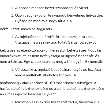
Alaposan mosson kezet szappannal és vízzel.
Üljön vagy feküdjön le nyugodt, kényelmes helyzetbe.
Győződjön meg róla, hogy látja-e a
bőrfelületet, ahová be fogja adni.
Az injekciós toll előretöltött és használatra kész.
Vizsgálja meg az injekciós tollat. Sárga folyadékot
kell látnia az ellenőrző ablakon keresztül. Lehetséges, hogy kis
buborékokat lát, ez nem befolyásolja az injekció beadását, és
nem ártalmas. Egy csepp jelenhet meg a tű hegyén. Ez normális.
Válassza ki az injekció beadásának helyét és tisztítsa
meg a mellékelt alkoholos törlővel. A
hatásosság kialakulásához 30-60 másodperc szükséges. A
hasfal elülső felszínének bőre és a comb elülső felszínének bőre
alkalmas injekció beadási helyként.
Miközben az injekciós toll testét tartja, távolítsa el a