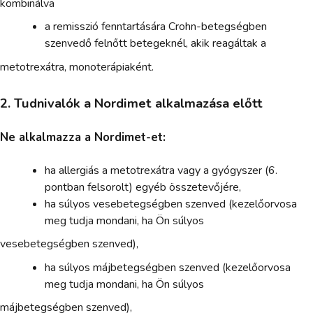
kombinálva
a remisszió fenntartására Crohn-betegségben
szenvedő felnőtt betegeknél, akik reagáltak a
metotrexátra, monoterápiaként.
2. Tudnivalók a Nordimet alkalmazása előtt
Ne alkalmazza a Nordimet-et:
ha allergiás a metotrexátra vagy a gyógyszer (6.
pontban felsorolt) egyéb összetevőjére,
ha súlyos vesebetegségben szenved (kezelőorvosa
meg tudja mondani, ha Ön súlyos
vesebetegségben szenved),
ha súlyos májbetegségben szenved (kezelőorvosa
meg tudja mondani, ha Ön súlyos
májbetegségben szenved),