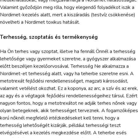
mellékhatásokat, vagy megzavarhatja a Nordimet hatásosságát.
Valamint győződjön meg róla, hogy elegendő folyadékot iszik a
Nordimet-kezelés alatt, mert a kiszáradás (testvíz csökkenése)
növelheti a Nordimet toxikus hatását.
Terhesség, szoptatás és termékenység
Ha Ön terhes vagy szoptat, illetve ha fennáll Önnél a terhesség
lehetősége vagy gyermeket szeretne, a gyógyszer alkalmazása
előtt beszéljen kezelőorvosával. Terhesség Ne alkalmazza a
Nordimet-et terhesség alatt, vagy ha teherbe szeretne esni. A
metotrexát fejlődési rendellenességet, magzati károsodást,
valamint vetélést okozhat. Ez a koponya, az arc, a szív és az erek,
az agy és a végtagok fejlődési rendellenességeihez társul. Ezért
nagyon fontos, hogy a metotrexátot ne adják terhes nőnek vagy
olyan betegeknek, akik terhességet terveznek. A fogamzóképes
korú nőknél megfelelő intézkedéseket kell tenni, hogy a
terhesség lehetőségét kizárják, például terhességi teszt
elvégzésével a kezelés megkezdése előtt. A teherbe esés