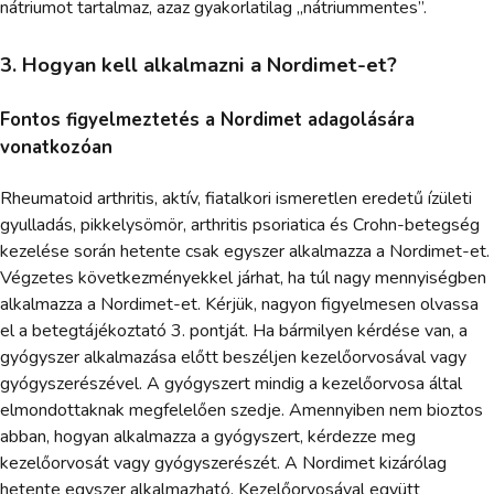
nátriumot tartalmaz, azaz gyakorlatilag „nátriummentes”.
3. Hogyan kell alkalmazni a Nordimet-et?
Fontos figyelmeztetés a Nordimet adagolására
vonatkozóan
Rheumatoid arthritis, aktív, fiatalkori ismeretlen eredetű ízületi
gyulladás, pikkelysömör, arthritis psoriatica és Crohn-betegség
kezelése során hetente csak egyszer alkalmazza a Nordimet-et.
Végzetes következményekkel járhat, ha túl nagy mennyiségben
alkalmazza a Nordimet-et. Kérjük, nagyon figyelmesen olvassa
el a betegtájékoztató 3. pontját. Ha bármilyen kérdése van, a
gyógyszer alkalmazása előtt beszéljen kezelőorvosával vagy
gyógyszerészével. A gyógyszert mindig a kezelőorvosa által
elmondottaknak megfelelően szedje. Amennyiben nem bioztos
abban, hogyan alkalmazza a gyógyszert, kérdezze meg
kezelőorvosát vagy gyógyszerészét. A Nordimet kizárólag
hetente egyszer alkalmazható. Kezelőorvosával együtt