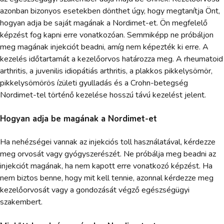
azonban bizonyos esetekben dönthet úgy, hogy megtanítja Önt,
hogyan adja be saját magának a Nordimet-et. Ön megfelelő
képzést fog kapni erre vonatkozóan. Semmiképp ne próbáljon
meg magának injekciót beadni, amíg nem képezték ki erre. A
kezelés időtartamát a kezelőorvos határozza meg. A rheumatoid
arthritis, a juvenilis idiopátiás arthritis, a plakkos pikkelysömör,
pikkelysömörös ízületi gyulladás és a Crohn-betegség
Nordimet-tel történő kezelése hosszú távú kezelést jelent.
Hogyan adja be magának a Nordimet-et
Ha nehézségei vannak az injekciós toll használatával, kérdezze
meg orvosát vagy gyógyszerészét. Ne próbálja meg beadni az
injekciót magának, ha nem kapott erre vonatkozó képzést. Ha
nem biztos benne, hogy mit kell tennie, azonnal kérdezze meg
kezelőorvosát vagy a gondozását végző egészségügyi
szakembert.