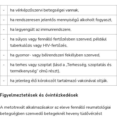
-
ha vérképzőszervi betegségei vannak,
-
ha rendszeresen jelentős mennyiségű alkoholt fogyaszt,
-
ha legyengült az immunrendszere,
-
ha súlyos vagy fennálló fertőzésben szenved, például
tuberkulózis vagy HIV-fertőzés,
-
ha gyomor- vagy bélrendszeri fekélyben szenved,
-
ha terhes vagy szoptat (lásd a „Terhesség, szoptatás és
termékenység” című részt),
-
ha jelenleg élő kórokozót tartalmazó vakcinával oltják.
Figyelmeztetések és óvintézkedések
A metotrexát alkalmazásakor az eleve fennálló reumatológiai
betegségben szenvedő betegeknél heveny tüdővérzést