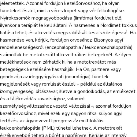
jelentettek. Azonnal forduljon kezelőorvosához, ha olyan
tüneteket észlel, mint a véres köpet vagy vér felköhögése.
Nyirokcsomók megnagyobbodása (limfóma) fordulhat elő,
ilyenkor a terápiát le kell állítani. A hasmenés a Nordimet toxikus
hatása lehet, és a kezelés megszakítását teszi szükségessé. Ha
hasmenése van, kérjük, forduljon orvosához. Bizonyos agyi
rendellenességekről (encephalopathia / leukoencephalopathia)
számoltak be metotrexáttal kezelt rákos betegeknél. Az ilyen
mellékhatások nem zárhatók ki, ha a metotrexátot más
betegségek kezelésére használják. Ha Ön, partnere vagy
gondozója az ideggyógyászati (neurológiai) tünetek
megjelenését vagy romlását észleli – például az általános
izomgyengeség, látászavar; illetve a gondolkodás, az emlékezet
és a tájékozódás zavartsághoz, valamint
személyiségváltozáshoz vezető változásai –, azonnal forduljon
kezelőorvosához, mivel ezek egy nagyon ritka, súlyos agyi
fertőzés, az úgynevezett progresszív multifokális
leukoenkefalopátia (PML) tünetei lehetnek. A metotrexát
érzékenyebbé teheti a bőrét a napfényre. Kerülje az intenzív