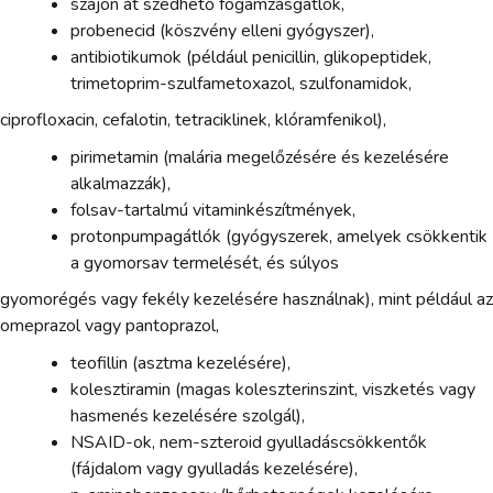
szájon át szedhető fogamzásgátlók,
probenecid (köszvény elleni gyógyszer),
antibiotikumok (például penicillin, glikopeptidek,
trimetoprim-szulfametoxazol, szulfonamidok,
ciprofloxacin, cefalotin, tetraciklinek, klóramfenikol),
pirimetamin (malária megelőzésére és kezelésére
alkalmazzák),
folsav-tartalmú vitaminkészítmények,
protonpumpagátlók (gyógyszerek, amelyek csökkentik
a gyomorsav termelését, és súlyos
gyomorégés vagy fekély kezelésére használnak), mint például az
omeprazol vagy pantoprazol,
teofillin (asztma kezelésére),
kolesztiramin (magas koleszterinszint, viszketés vagy
hasmenés kezelésére szolgál),
NSAID-ok, nem-szteroid gyulladáscsökkentők
(fájdalom vagy gyulladás kezelésére),