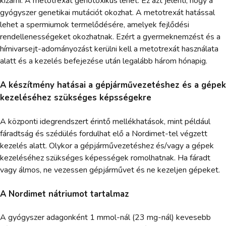
kizárni. A metotrexát genotoxikus lehet. Ez azt jelenti, hogy a
gyógyszer genetikai mutációt okozhat. A metotrexát hatással
lehet a spermiumok termelődésére, amelyek fejlődési
rendellenességeket okozhatnak. Ezért a gyermeknemzést és a
hímivarsejt-adományozást kerülni kell a metotrexát használata
alatt és a kezelés befejezése után legalább három hónapig.
A készítmény hatásai a gépjárművezetéshez és a gépek
kezeléséhez szükséges képsségekre
A központi idegrendszert érintő mellékhatások, mint például
fáradtság és szédülés fordulhat elő a Nordimet-tel végzett
kezelés alatt. Olykor a gépjárművezetéshez és/vagy a gépek
kezeléséhez szükséges képességek romolhatnak. Ha fáradt
vagy álmos, ne vezessen gépjárművet és ne kezeljen gépeket.
A Nordimet nátriumot tartalmaz
A gyógyszer adagonként 1 mmol-nál (23 mg-nál) kevesebb