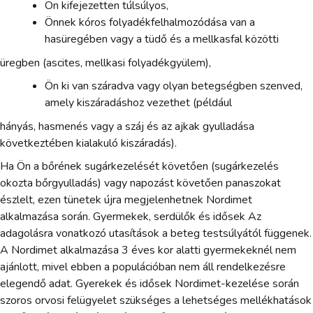
Ön kifejezetten túlsúlyos,
Önnek kóros folyadékfelhalmozódása van a
hasüregében vagy a tüdő és a mellkasfal közötti
üregben (ascites, mellkasi folyadékgyülem),
Ön ki van száradva vagy olyan betegségben szenved,
amely kiszáradáshoz vezethet (például
hányás, hasmenés vagy a száj és az ajkak gyulladása
következtében kialakuló kiszáradás).
Ha Ön a bőrének sugárkezelését követően (sugárkezelés
okozta bőrgyulladás) vagy napozást követően panaszokat
észlelt, ezen tünetek újra megjelenhetnek Nordimet
alkalmazása során. Gyermekek, serdülők és idősek Az
adagolásra vonatkozó utasítások a beteg testsúlyától függenek.
A Nordimet alkalmazása 3 éves kor alatti gyermekeknél nem
ajánlott, mivel ebben a populációban nem áll rendelkezésre
elegendő adat. Gyerekek és idősek Nordimet-kezelése során
szoros orvosi felügyelet szükséges a lehetséges mellékhatások