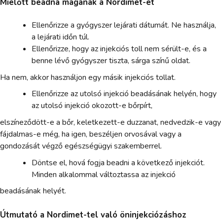
Mielőtt beadná magának a Nordimet-et
Ellenőrizze a gyógyszer lejárati dátumát. Ne használja,
a lejárati időn túl.
Ellenőrizze, hogy az injekciós toll nem sérült-e, és a
benne lévő gyógyszer tiszta, sárga színű oldat.
Ha nem, akkor használjon egy másik injekciós tollat.
Ellenőrizze az utolsó injekció beadásának helyén, hogy
az utolsó injekció okozott-e bőrpírt,
elszíneződött-e a bőr, keletkezett-e duzzanat, nedvedzik-e vagy
fájdalmas-e még, ha igen, beszéljen orvosával vagy a
gondozását végző egészségügyi szakemberrel.
Döntse el, hová fogja beadni a következő injekciót.
Minden alkalommal változtassa az injekció
beadásának helyét.
Útmutató a Nordimet-tel való öninjekciózáshoz