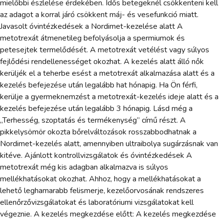
mielőbbi észlelése érdekében. Idős betegeknél csökkenteni kell
az adagot a korral járó csökkent máj- és vesefunkció miatt.
Javasolt óvintézkedések a Nordimet-kezelése alatt A
metotrexát átmenetileg befolyásolja a spermiumok és
petesejtek termelődését. A metotrexát vetélést vagy súlyos
fejlődési rendellenességet okozhat. A kezelés alatt álló nők
kerüljék el a teherbe esést a metotrexát alkalmazása alatt és a
kezelés befejezése után legalább hat hónapig. Ha Ön férfi,
kerülje a gyermeknemzést a metotrexát-kezelés ideje alatt és a
kezelés befejezése után legalább 3 hónapig. Lásd még a
„Terhesség, szoptatás és termékenység” című részt. A
pikkelysömör okozta bőrelváltozások rosszabbodhatnak a
Nordimet-kezelés alatt, amennyiben ultraibolya sugárzásnak van
kitéve. Ajánlott kontrollvizsgálatok és óvintézkedések A
metotrexát még kis adagban alkalmazva is súlyos
mellékhatásokat okozhat. Ahhoz, hogy a mellékhatásokat a
lehető leghamarabb felismerje, kezelőorvosának rendszeres
ellenőrzővizsgálatokat és laboratóriumi vizsgálatokat kell
végeznie. A kezelés megkezdése előtt: A kezelés megkezdése