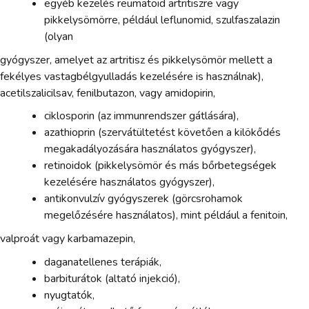
egyéb kezelés reumatoid artritiszre vagy
pikkelysömörre, például leflunomid, szulfaszalazin
(olyan
gyógyszer, amelyet az artritisz és pikkelysömör mellett a
fekélyes vastagbélgyulladás kezelésére is használnak),
acetilszalicilsav, fenilbutazon, vagy amidopirin,
ciklosporin (az immunrendszer gátlására),
azathioprin (szervátültetést követően a kilökődés
megakadályozására használatos gyógyszer),
retinoidok (pikkelysömör és más bőrbetegségek
kezelésére használatos gyógyszer),
antikonvulzív gyógyszerek (görcsrohamok
megelőzésére használatos), mint például a fenitoin,
valproát vagy karbamazepin,
daganatellenes terápiák,
barbiturátok (altató injekció),
nyugtatók,