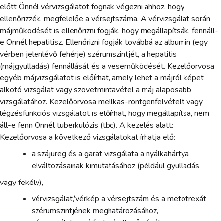
előtt Önnél vérvizsgálatot fognak végezni ahhoz, hogy
ellenőrizzék, megfelelőe a vérsejtszáma. A vérvizsgálat során
májműködését is ellenőrizni fogják, hogy megállapítsák, fennáll-
e Önnél hepatitisz. Ellenőrizni fogják továbbá az albumin (egy
vérben jelenlévő fehérje) szérumszintjét, a hepatitis
(májgyulladás) fennállását és a veseműködését. Kezelőorvosa
egyéb májvizsgálatot is előírhat, amely lehet a májról képet
alkotó vizsgálat vagy szövetmintavétel a máj alaposabb
vizsgálatához. Kezelőorvosa mellkas-röntgenfelvételt vagy
légzésfunkciós vizsgálatot is előírhat, hogy megállapítsa, nem
áll-e fenn Önnél tuberkulózis (tbc). A kezelés alatt:
Kezelőorvosa a következő vizsgálatokat írhatja elő:
a szájüreg és a garat vizsgálata a nyálkahártya
elváltozásainak kimutatásához (például gyulladás
vagy fekély),
vérvizsgálat/vérkép a vérsejtszám és a metotrexát
szérumszintjének meghatározásához,