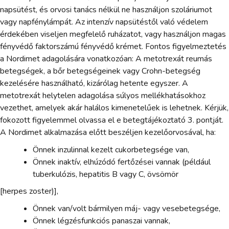
napsütést, és orvosi tanács nélkül ne használjon szoláriumot
vagy napfénylámpát. Az intenzív napsütéstől való védelem
érdekében viseljen megfelelő ruházatot, vagy használjon magas
fényvédő faktorszámú fényvédő krémet. Fontos figyelmeztetés
a Nordimet adagolására vonatkozóan: A metotrexát reumás
betegségek, a bőr betegségeinek vagy Crohn-betegség
kezelésére használható, kizárólag hetente egyszer. A
metotrexát helytelen adagolása súlyos mellékhatásokhoz
vezethet, amelyek akár halálos kimenetelűek is lehetnek. Kérjük,
fokozott figyelemmel olvassa el e betegtájékoztató 3. pontját.
A Nordimet alkalmazása előtt beszéljen kezelőorvosával, ha:
Önnek inzulinnal kezelt cukorbetegsége van,
Önnek inaktív, elhúzódó fertőzései vannak (például
tuberkulózis, hepatitis B vagy C, övsömör
[herpes zoster)],
Önnek van/volt bármilyen máj- vagy vesebetegsége,
Önnek légzésfunkciós panaszai vannak,