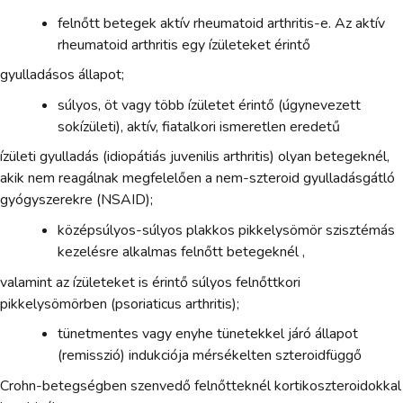
felnőtt betegek aktív rheumatoid arthritis-e. Az aktív
rheumatoid arthritis egy ízületeket érintő
gyulladásos állapot;
súlyos, öt vagy több ízületet érintő (úgynevezett
sokízületi), aktív, fiatalkori ismeretlen eredetű
ízületi gyulladás (idiopátiás juvenilis arthritis) olyan betegeknél,
akik nem reagálnak megfelelően a nem-szteroid gyulladásgátló
gyógyszerekre (NSAID);
középsúlyos-súlyos plakkos pikkelysömör szisztémás
kezelésre alkalmas felnőtt betegeknél ,
valamint az ízületeket is érintő súlyos felnőttkori
pikkelysömörben (psoriaticus arthritis);
tünetmentes vagy enyhe tünetekkel járó állapot
(remisszió) indukciója mérsékelten szteroidfüggő
Crohn-betegségben szenvedő felnőtteknél kortikoszteroidokkal